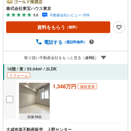
ayボーナスライトがもらえる「Yahoo！ 不動産 物件ご成約
ゴールド推奨店
キャンペーン」の対象になります。「資料をもらう」「見
株式会社東宝ハウス東京
学予約をする」ボタンからお問い合わせください。※必ずY
5.0
不動産会社レビュー 15件
ahoo！ JAPAN IDでログインしてください。※PayPayボー
ナスライトは出金と譲渡はできません。ご案内・詳細な資
資料をもらう
（無料）
料のご請求はお気軽にどうぞ♪お電話でのお問い合わせも
常時受け付けております！お気軽にお問い合わせくださ
い。
電話する
（通話料無料）
取り扱い不動産会社をもっと見る（
全
9
社
）
16階 / 東 / 55.04m
/ 2LDK
2
リフォーム
1,348万円
価格更新
画像
16
枚
大成有楽不動産販売 上野センター