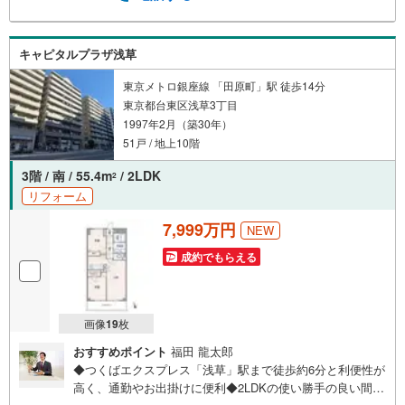
くなっております。ぜひお気軽にご連絡下さい！現地を見
学される場合は「室内・現地を見学する（無料）」ボタン
よりご希望の日時をご記入いただけますとスムーズにご案
キャピタルプラザ浅草
内が可能です。【ウィル不動産販売はここが強み】（1）住
宅ローンに精通したローン専門部署があります！（2）施工
東京メトロ銀座線 「田原町」駅 徒歩14分
実績多数のリフォーム部門も社内にあります！（3）定休日
東京都台東区浅草3丁目
なし！
1997年2月（築30年）
51戸 / 地上10階
3階 / 南 / 55.4m
/ 2LDK
2
リフォーム
7,999万円
NEW
成約でもらえる
画像
19
枚
おすすめポイント
福田 龍太郎
◆つくばエクスプレス「浅草」駅まで徒歩約6分と利便性が
高く、通勤やお出掛けに便利◆2LDKの使い勝手の良い間取