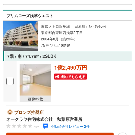
プリムローズ浅草ウエスト
東京メトロ銀座線 「田原町」駅 徒歩5分
東京都台東区西浅草2丁目
2004年8月（築23年）
75戸 / 地上10階建
7階 / 南 / 74.7m
/ 2SLDK
2
1億2,490万円
成約でもらえる
画像
32
枚
ブロンズ推奨店
オークラヤ住宅株式会社 秋葉原営業所
-.--
不動産会社レビュー 2件