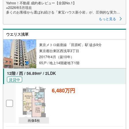
Yahoo！不動産 成約者レビュー【全国No.1】
※2026年5月現在
多くのお客様から選ばれ続ける「東宝ハウス新小岩」が、圧倒的な実力で
お住まい探しをサポートします！
もっと見る
■本日見学OK■
営業時間内（9:00～20:00）はお電話でのご連絡がスムーズです。ご自宅へ
ウエリス浅草
の送迎・最寄駅でのお待ち合わせ等、お気軽にご相談ください。
選ばれる3つの「圧倒的メリット」
東京メトロ銀座線 「田原町」駅 徒歩9分
（1）【業界最低水準の提携住宅ローン】
東京都台東区西浅草3丁目
「他社で断られた」「借入がある」方も独自審査で多数承認！優遇金利と
2017年4月（築10年）
各種手数料0円でお得に。
（2）【未来カレンダーで資金の不安ゼロへ】
65戸 / 地上14階建地下1階
専用ソフトで将来の家計を無料シミュレーション。「月々いくらなら安心
か」をプロが明確にします。
12階 / 西 / 56.89m
/ 2LDK
2
（3）【ご購入後の生涯サポート】
賃貸中
売って終わりではありません。専属FPがお引渡し後も一生涯お守りしま
す。
6,480万円
Yahoo！不動産キャンペーン対象店舗
当店でのご成約でPayPayボーナスがもらえるキャンペーン対象です！※必
ずYahoo！ JAPAN IDでログインの上お問い合わせください。
画像
5
枚