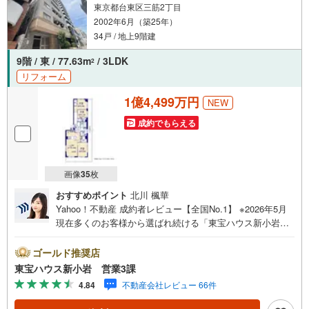
※PayPayボーナスライトは出金と譲渡はできません。
東京都台東区三筋2丁目
2002年6月（築25年）
34戸 / 地上9階建
ご案内・詳細な資料のご請求はお気軽にどうぞ♪
お電話でのお問い合わせも常時受け付けております！
9階 / 東 / 77.63m
/ 3LDK
2
リフォーム
お気軽にお問い合わせください。
1億4,499万円
NEW
成約でもらえる
画像
35
枚
おすすめポイント
北川 楓華
Yahoo！不動産 成約者レビュー【全国No.1】 ※2026年5月
現在多くのお客様から選ばれ続ける「東宝ハウス新小岩」
が、圧倒的な実力でお住まい探しをサポートします！■本日
見学OK■営業時間内（9:00～20:00）はお電話でのご連絡が
ゴールド推奨店
スムーズです。ご自宅への送迎・最寄駅でのお待ち合わせ
東宝ハウス新小岩 営業3課
等、お気軽にご相談ください。 選ばれる3つの「圧倒的メ
4.84
不動産会社レビュー 66件
リット」 （1）【業界最低水準の提携住宅ローン】「他社
で断られた」「借入がある」方も独自審査で多数承認！優