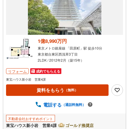
通
知
を
受
け
取
る
1億8,990万円
・
東京メトロ銀座線 「田原町」駅 徒歩10分
条
東京都台東区西浅草3丁目
件
2LDK / 2012年2月（築15年）
を
マ
リフォーム
成約でもらえる
イ
東宝ハウス新小岩 営業4課
ペ
資料をもらう
ー
（無料）
ジ
に
電話する
（通話料無料）
保
存
不動産会社おすすめポイント
す
東宝ハウス新小岩 営業4課
ゴールド推奨店
る