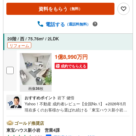
お部屋はいつでもすっきり！◆パーティールーム、ワーキ
資料をもらう
（無料）
ングスペース等、共用施設充実！◆「金竜小学校」まで徒
歩約3分、「駒形中学校」まで徒歩約9分！【営業時間 10:0
0～19:00】上記時間はお電話が繋がりやすくなっておりま
電話する
（通話料無料）
す。ぜひお気軽にご連絡下さい！現地を見学される場合は
「室内・現地を見学する（無料）」ボタンよりご希望の日
20階 / 西 / 75.76m
/ 2LDK
2
時をご記入いただけますとスムーズにご案内が可能です。
リフォーム
【ウィル不動産販売はここが強み】（1）住宅ローンに精通
したローン専門部署があります！（2）施工実績多数のリフ
1億8,990万円
ォーム部門も社内にあります！（3）定休日なし！
成約でもらえる
画像
36
枚
おすすめポイント
岩下 健悟
Yahoo！不動産 成約者レビュー【全国No.1】 ※2026年5月
現在多くのお客様から選ばれ続ける「東宝ハウス新小岩」
が、圧倒的な実力でお住まい探しをサポートします！■本日
見学OK■営業時間内（9:00～20:00）はお電話でのご連絡が
ゴールド推奨店
スムーズです。ご自宅への送迎・最寄駅でのお待ち合わせ
東宝ハウス新小岩 営業4課
等、お気軽にご相談ください。 選ばれる3つの「圧倒的メ