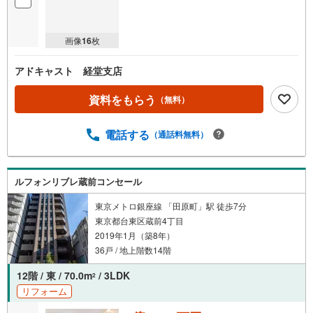
画像
16
枚
アドキャスト 経堂支店
資料をもらう
（無料）
電話する
（通話料無料）
ルフォンリブレ蔵前コンセール
東京メトロ銀座線 「田原町」駅 徒歩7分
東京都台東区蔵前4丁目
2019年1月（築8年）
36戸 / 地上階数14階
12階 / 東 / 70.0m
/ 3LDK
2
リフォーム