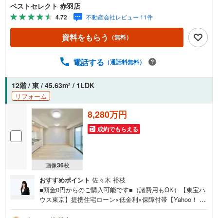
い■家事負担の軽減ができるビルトイン食洗機付きシステム
ベストセレクト 赤羽店
キッチン■リビングダイニングには床暖房を完備■くつろぎ
4.72
不動産会社レビュー 11件
のバスタイム、追い焚き機能＆浴室乾燥機付き■荷物の受け
取りに便利な宅配ボックス完備■TVモニター付きオートロ
資料をもらう
（無料）
ック完備で安心のセキュリティ■コンシェルジュサービスや
エントランスラウンジなど充実した共用施設■修繕積立金総
額:15億円超え（2024年6月時点）■2025年に大規模修繕工
電話する
（通話料無料）
事実施済み■1階部分には保育所があり子育て世代のご家族
も安心■つくばエクスプレス「浅草」駅まで徒歩3分■東京
12階 / 東 / 45.63m
/ 1LDK
2
メトロ日比谷線「入谷」駅まで徒歩12分■東京メトロ銀座
リフォーム
線「田原町」駅まで徒歩12分ーベストセレクトは創立1985
年の売買専門の不動産会社ー
8,280万円
成約でもらえる
画像
36
枚
おすすめポイント
佐々木 裕枝
■頭金0円からのご購入可能です■（諸費用もOK）【東宝ハ
ウス東京】提携住宅ローン×低金利×保障付帯【Yahoo！ 不
動産キャンペーン対象店舗】当店で物件を成約するとPayP