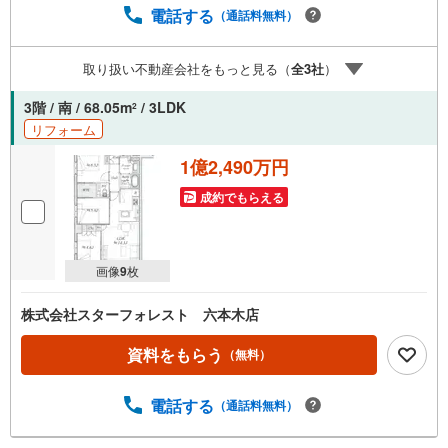
（居住中物件）の手配が必要な場合がございますのでご容
電話する
（通話料無料）
赦ください。事前にご連絡をいただけると、スムーズなご
案内が可能となりますのでお手数ですがご一報ください。
取り扱い不動産会社をもっと見る（
全
3
社
）
◆物件のご案内は◆弊社へのご来社、お客様宅へのお迎
え・最寄駅での待ち合わせ、物件周辺のコンビニ等でお待
3階 / 南 / 68.05m
/ 3LDK
2
ち合わせなど、ご希望をお伝えください。ご希望条件をお
リフォーム
伝え頂けましたら、ご見学希望物件以外の資料も用意して
参ります。もちろん他の物件も併せてご案内させていただ
1億2,490万円
きます。
成約でもらえる
画像
9
枚
株式会社スターフォレスト 六本木店
資料をもらう
（無料）
電話する
（通話料無料）