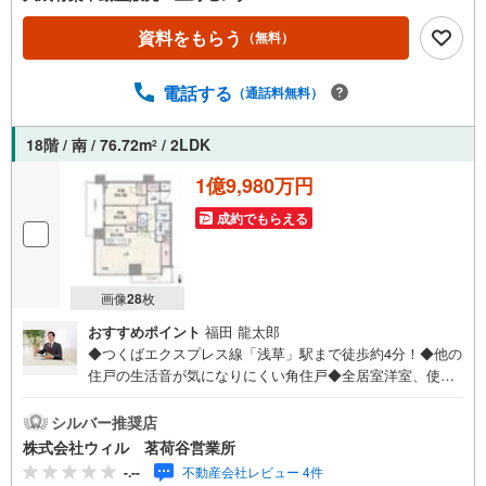
資料をもらう
（無料）
電話する
（通話料無料）
18階 / 南 / 76.72m
/ 2LDK
2
1億9,980万円
成約でもらえる
画像
28
枚
おすすめポイント
福田 龍太郎
◆つくばエクスプレス線「浅草」駅まで徒歩約4分！◆他の
住戸の生活音が気になりにくい角住戸◆全居室洋室、使い
やすい2LDK！◆冬でも足元快適にお過ごしいただける床暖
房設置◆LDKには開放感を演出してくれる対面キッチン採
シルバー推奨店
用◆SIC付きですっきりとした玄関スペースに！◆季節物
株式会社ウィル 茗荷谷営業所
の収納にも便利なWIC有り！◆不在時でも荷物の受け取り
-.--
不動産会社レビュー 4件
に便利な宅配ボックス利用可能！◆24時間ゴミ出し可能！