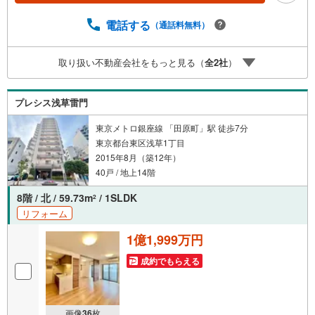
常時受け付けております！お気軽にお問い合わせくださ
い。
電話する
（通話料無料）
取り扱い不動産会社をもっと見る（
全
2
社
）
プレシス浅草雷門
東京メトロ銀座線 「田原町」駅 徒歩7分
東京都台東区浅草1丁目
2015年8月（築12年）
40戸 / 地上14階
8階 / 北 / 59.73m
/ 1SLDK
2
リフォーム
1億1,999万円
成約でもらえる
画像
36
枚