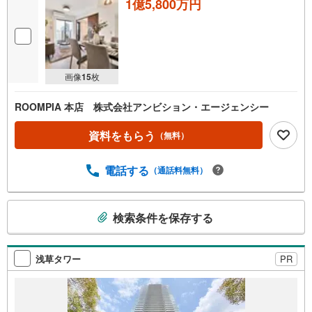
1億5,800万円
画像
15
枚
ROOMPIA 本店 株式会社アンビション・エージェンシー
資料をもらう
（無料）
電話する
（通話料無料）
こ
検索条件を保存する
の
検
索
浅草タワー
PR
条
件
で