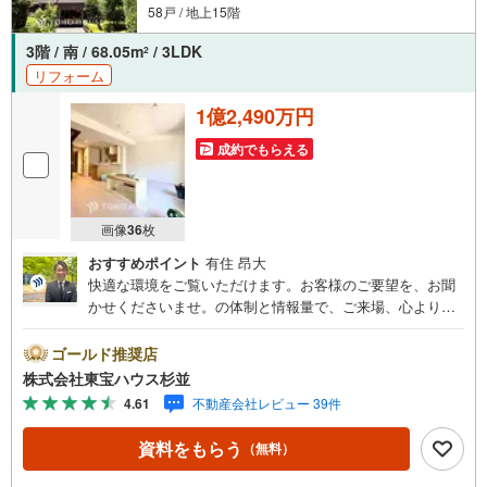
58戸 / 地上15階
3階 / 南 / 68.05m
/ 3LDK
2
リフォーム
1億2,490万円
成約でもらえる
画像
36
枚
おすすめポイント
有住 昂大
快適な環境をご覧いただけます。お客様のご要望を、お聞
かせくださいませ。の体制と情報量で、ご来場、心よりお
待ちしております。・ 未来を予測し人生設計から始まる
「未来カレンダー」のご提案。・ 未来に起こるであろうご
ゴールド推奨店
自宅リフォームをオンライン上でご提案「ミラカレクラ
株式会社東宝ハウス杉並
ブ」。・ 不動産売却時、ご自宅を綺麗にかつ瀟洒にさせる
4.61
不動産会社レビュー 39件
CG加工ホームステイジングサービス。・ 購入者様へ、税
理士による確定申告の無料セミナーをご招待いたします。
資料をもらう
（無料）
◆ご予約に際して◆日時のご希望をお伝えください。（も
ちろん当日でも対応可能です）事前に鍵等の手配や内覧