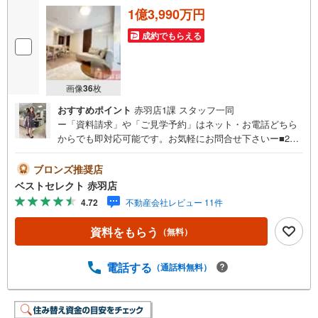
1億3,990万円
成約でもらえる
画像
36
枚
おすすめポイント
赤羽店1課 スタッフ一同
ー「資料請求」や「ご見学予約」はネット・お電話どちら
からでも即対応可能です。お気軽にお問合せ下さいー■201
6年11月築のペットと暮らせるマンション（総戸数71戸）■
15階建て10階部分の南向き住戸で陽当り＆眺望良好■専有
ブロンズ推奨店
面積:70.62平米の3LDK■新規内装リフォーム施工済みでキ
ベストセレクト 赤羽店
レイなお住まい■家事負担の軽減ができるビルトイン食洗機
4.72
不動産会社レビュー 11件
付きシステムキッチン■リビングダイニングには床暖房を完
備■くつろぎのバスタイム、追い焚き機能＆浴室暖房乾燥機
資料をもらう
（無料）
付き■ペット飼育可能（1住戸2匹まで、細則あり）■荷物の
受け取りに便利な宅配ボックス完備■TVモニター付きオー
トロック完備で安心のセキュリティ■つくばエクスプレス
電話する
（通話料無料）
「浅草」駅まで徒歩7分■東京メトロ日比谷線「入谷」駅ま
で徒歩9分ーベストセレクトは創立1985年の売買専門の不
動産会社ー東京・埼玉にて累計販売棟数:40,055棟の実績で