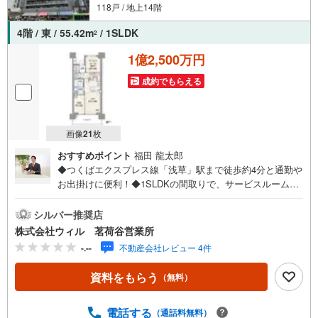
118戸 / 地上14階
4階 / 東 / 55.42m
/ 1SLDK
2
1億2,500万円
成約でもらえる
画像
21
枚
おすすめポイント
福田 龍太郎
◆つくばエクスプレス線「浅草」駅まで徒歩約4分と通勤や
お出掛けに便利！◆1SLDKの間取りで、サービスルームを
収納や書斎など多目的に活用できます！◆前面に高い建物
がなく、開放感と陽当たりに恵まれた住環境！◆約6帖のサ
シルバー推奨店
ービスルームは、書斎や収納など多目的に活用できる便利
株式会社ウィル 茗荷谷営業所
な空間です！◆WIC・SIC付きで、衣類や靴をすっきり収納
-.--
不動産会社レビュー 4件
できる収納豊富な住まい！◆調理スペースを広く確保したL
字キッチンで、毎日の料理も快適にこなせます！◆エアコ
資料をもらう
（無料）
ン・床暖房付きのため、一年を通して快適にお過ごしいた
だけます！◆「オオゼキ（浅草雷門店）」まで徒歩約2分
【営業時間10:00～19:00】上記時間はお電話が繋がりやす
電話する
（通話料無料）