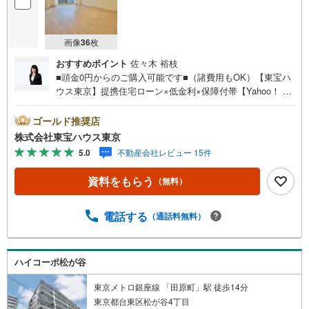
画像
36
枚
おすすめポイント
佐々木 裕枝
■頭金0円からのご購入可能です■（諸費用もOK）【東宝ハ
ウス東京】提携住宅ローン×低金利×保障付帯【Yahoo！ 不
動産キャンペーン対象店舗】当店で物件を成約するとPayP
ayボーナスライトがもらえる「Yahoo！ 不動産 物件ご成約
ゴールド推奨店
キャンペーン」の対象になります。「資料をもらう」「見
株式会社東宝ハウス東京
学予約をする」ボタンからお問い合わせください。※必ずY
5.0
不動産会社レビュー 15件
ahoo！ JAPAN IDでログインしてください。※PayPayボー
ナスライトは出金と譲渡はできません。ご案内・詳細な資
資料をもらう
（無料）
料のご請求はお気軽にどうぞ♪お電話でのお問い合わせも
常時受け付けております！お気軽にお問い合わせくださ
い。
電話する
（通話料無料）
ハイコーポ松が谷
東京メトロ銀座線 「田原町」駅 徒歩14分
東京都台東区松が谷4丁目