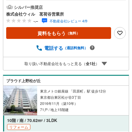
りで、快適な暮らしを実現します！◆全居室収納付きでス
ッキリとしたお住まいを実現！季節物や大きなお荷物の収
シルバー推奨店
納に便利なWICもございます！◆2026年7月には内装リノベ
株式会社ウィル 茗荷谷営業所
ーションを実施！気持ち良く新生活を始められます！◆不
-.--
不動産会社レビュー 4件
在がちな方の心強い味方、宅配ボックスをお使いいただけ
ます！◆来訪者の顔が確認できるモニター付きオートロッ
資料をもらう
（無料）
ク導入済みでセキュリティにも配慮！◆「マルエツ（浅草
四丁目店）」まで徒歩約3分！日々のお買い物にも便利な環
境！【営業時間 10:00～19:00】上記時間はお電話が繋がり
電話する
（通話料無料）
やすくなっております。ぜひお気軽にご連絡下さい！現地
を見学される場合は「室内・現地を見学する（無料）」ボ
取り扱い不動産会社をもっと見る（
全
1
社
）
タンよりご希望の日時をご記入いただけますとスムーズに
ご案内が可能です。【ウィル不動産販売はここが強み】
（1）住宅ローンに精通したローン専門部署があります！
プラウド上野松が丘
（2）施工実績多数のリフォーム専門部署もあります！
（3）定休日なし！
東京メトロ銀座線 「田原町」駅 徒歩12分
東京都台東区松が谷3丁目
2016年11月（築10年）
71戸 / 地上15階建
10階 / 南 / 70.62m
/ 3LDK
2
リフォーム