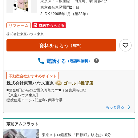
東京メトロ銀座線 「田原町」駅 徒歩8分
東京都台東区雷門2丁目
2LDK / 2005年1月（築22年）
リフォーム
成約でもらえる
株式会社東宝ハウス東京
資料をもらう
（無料）
電話する
（通話料無料）
不動産会社おすすめポイント
株式会社東宝ハウス東京
ゴールド推奨店
■頭金0円からのご購入可能です■（諸費用もOK）
【東宝ハウス東京】
提携住宅ローン×低金利×保障付帯
もっと見る
【Yahoo！ 不動産キャンペーン対象店舗】
当店で物件を成約するとPayPayボーナスライトがもらえる
蔵前アムフラット
「Yahoo！ 不動産 物件ご成約キャンペーン」の対象になります。
「資料をもらう」「見学予約をする」ボタンからお問い合わせください。
※必ずYahoo！ JAPAN IDでログインしてください。
東京メトロ銀座線 「田原町」駅 徒歩10分