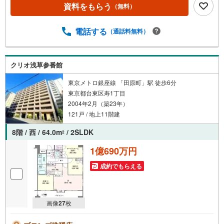
資料をもらう
（無料）
電話する
（通話料無料）
クリオ浅草参番館
東京メトロ銀座線 「田原町」駅 徒歩6分
東京都台東区寿1丁目
2004年2月（築23年）
121戸 / 地上11階建
8階 / 西 / 64.0m
/ 2SLDK
2
1億690万円
成約でもらえる
画像
27
枚