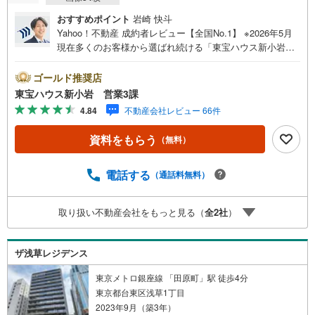
おすすめポイント
岩崎 快斗
Yahoo！不動産 成約者レビュー【全国No.1】 ※2026年5月
現在多くのお客様から選ばれ続ける「東宝ハウス新小岩」
が、圧倒的な実力でお住まい探しをサポートします！■本日
見学OK■営業時間内（9:00～20:00）はお電話でのご連絡が
ゴールド推奨店
スムーズです。ご自宅への送迎・最寄駅でのお待ち合わせ
東宝ハウス新小岩 営業3課
等、お気軽にご相談ください。 選ばれる3つの「圧倒的メ
4.84
不動産会社レビュー 66件
リット」 （1）【業界最低水準の提携住宅ローン】「他社
で断られた」「借入がある」方も独自審査で多数承認！優
資料をもらう
（無料）
遇金利と各種手数料0円でお得に。（2）【未来カレンダー
で資金の不安ゼロへ】専用ソフトで将来の家計を無料シミ
ュレーション。「月々いくらなら安心か」をプロが明確に
電話する
（通話料無料）
します。（3）【ご購入後の生涯サポート】売って終わりで
はありません。専属FPがお引渡し後も一生涯お守りしま
取り扱い不動産会社をもっと見る（
全
2
社
）
す。 Yahoo！不動産キャンペーン対象店舗 当店でのご成約
でPayPayボーナスがもらえるキャンペーン対象です！※必
ずYahoo！ JAPAN IDでログインの上お問い合わせくださ
ザ浅草レジデンス
い。
東京メトロ銀座線 「田原町」駅 徒歩4分
東京都台東区浅草1丁目
2023年9月（築3年）