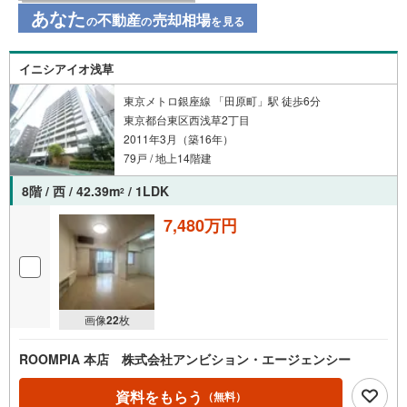
提携住宅ローン金利優遇や豊富な物件情報のご提供が可能
あなた
不動産
売却相場
の
の
を見る
です。住宅ローンにご不安な方お任せ下さい。
イニシアイオ浅草
東京メトロ銀座線 「田原町」駅 徒歩6分
東京都台東区西浅草2丁目
2011年3月（築16年）
79戸 / 地上14階建
8階 / 西 / 42.39m
/ 1LDK
2
7,480万円
画像
22
枚
ROOMPIA 本店 株式会社アンビション・エージェンシー
資料をもらう
（無料）