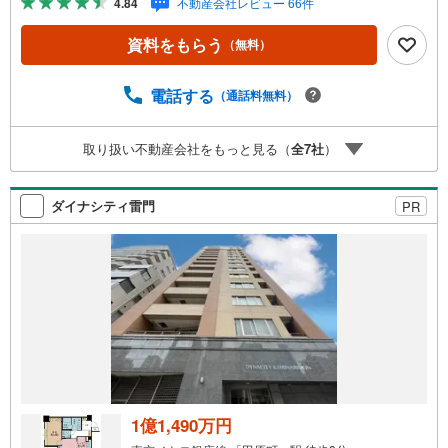
4.84
不動産会社レビュー 66件
リット」 （1）【業界最低水準の提携住宅ローン】「他社
で断られた」「借入がある」方も独自審査で多数承認！優
資料をもらう
（無料）
遇金利と各種手数料0円でお得に。（2）【未来カレンダー
で資金の不安ゼロへ】専用ソフトで将来の家計を無料シミ
ュレーション。「月々いくらなら安心か」をプロが明確に
電話する
（通話料無料）
します。（3）【ご購入後の生涯サポート】売って終わりで
はありません。専属FPがお引渡し後も一生涯お守りしま
取り扱い不動産会社をもっと見る（
全
7
社
）
す。 Yahoo！不動産キャンペーン対象店舗 当店でのご成約
でPayPayボーナスがもらえるキャンペーン対象です！※必
ずYahoo！ JAPAN IDでログインの上お問い合わせくださ
ダイナシティ雷門
PR
い。
1億1,490万円