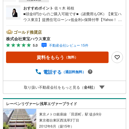
おすすめポイント
佐々木 裕枝
■頭金0円からのご購入可能です■（諸費用もOK）【東宝ハ
ウス東京】提携住宅ローン×低金利×保障付帯【Yahoo！ 不
動産キャンペーン対象店舗】当店で物件を成約するとPayP
ayボーナスライトがもらえる「Yahoo！ 不動産 物件ご成約
ゴールド推奨店
キャンペーン」の対象になります。「資料をもらう」「見
株式会社東宝ハウス東京
学予約をする」ボタンからお問い合わせください。※必ずY
5.0
不動産会社レビュー 15件
ahoo！ JAPAN IDでログインしてください。※PayPayボー
ナスライトは出金と譲渡はできません。ご案内・詳細な資
資料をもらう
（無料）
料のご請求はお気軽にどうぞ♪お電話でのお問い合わせも
常時受け付けております！お気軽にお問い合わせくださ
い。
電話する
（通話料無料）
取り扱い不動産会社をもっと見る（
全
4
社
）
レーベンリヴァーレ浅草エヴァープライド
東京メトロ銀座線 「田原町」駅 徒歩9分
東京都台東区西浅草3丁目
2012年6月（築15年）