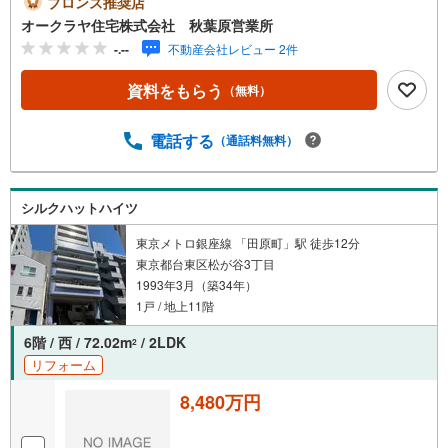
ブロンズ推奨店
オークラヤ住宅株式会社 秋葉原営業所
-.--
不動産会社レビュー 2件
資料をもらう
（無料）
電話する
（通話料無料）
シルクハットハイツ
東京メトロ銀座線 「田原町」駅 徒歩12分
東京都台東区松が谷3丁目
1993年3月（築34年）
1戸 / 地上11階
6階 / 西 / 72.02m
/ 2LDK
2
リフォーム
8,480万円