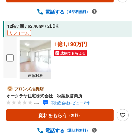
電話する
（通話料無料）
12階 / 西 / 62.46m
/ 2LDK
2
リフォーム
1億1,190万円
成約でもらえる
画像
36
枚
ブロンズ推奨店
オークラヤ住宅株式会社 秋葉原営業所
-.--
不動産会社レビュー 2件
資料をもらう
（無料）
電話する
（通話料無料）