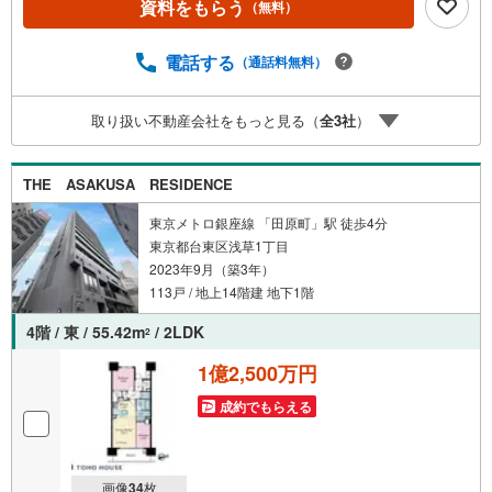
資料をもらう
（無料）
遇金利と各種手数料0円でお得に。（2）【未来カレンダー
で資金の不安ゼロへ】専用ソフトで将来の家計を無料シミ
ュレーション。「月々いくらなら安心か」をプロが明確に
電話する
（通話料無料）
します。（3）【ご購入後の生涯サポート】売って終わりで
はありません。専属FPがお引渡し後も一生涯お守りしま
取り扱い不動産会社をもっと見る（
全
3
社
）
す。 Yahoo！不動産キャンペーン対象店舗 当店でのご成約
でPayPayボーナスがもらえるキャンペーン対象です！※必
ずYahoo！ JAPAN IDでログインの上お問い合わせくださ
THE ASAKUSA RESIDENCE
い。
東京メトロ銀座線 「田原町」駅 徒歩4分
東京都台東区浅草1丁目
2023年9月（築3年）
113戸 / 地上14階建 地下1階
4階 / 東 / 55.42m
/ 2LDK
2
1億2,500万円
成約でもらえる
画像
34
枚