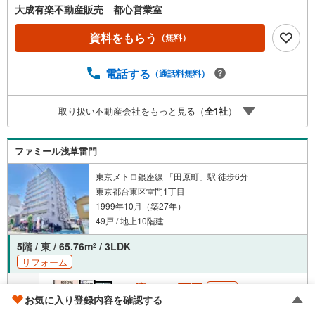
大成有楽不動産販売 都心営業室
資料をもらう
（無料）
電話する
（通話料無料）
取り扱い不動産会社をもっと見る（
全
1
社
）
ファミール浅草雷門
東京メトロ銀座線 「田原町」駅 徒歩6分
東京都台東区雷門1丁目
1999年10月（築27年）
49戸 / 地上10階建
5階 / 東 / 65.76m
/ 3LDK
2
リフォーム
1億4,480万円
NEW
お気に入り登録内容を確認する