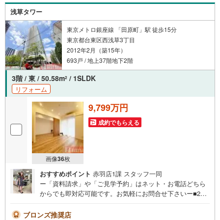
浅草タワー
東京メトロ銀座線 「田原町」駅 徒歩15分
東京都台東区西浅草3丁目
2012年2月（築15年）
693戸 / 地上37階地下2階
3階 / 東 / 50.58m
/ 1SLDK
2
リフォーム
9,799万円
成約でもらえる
画像
36
枚
おすすめポイント
赤羽店1課 スタッフ一同
ー「資料請求」や「ご見学予約」はネット・お電話どちら
からでも即対応可能です。お気軽にお問合せ下さいー■201
2年2月築のペットと暮らせるタワーマンション（総戸数69
3戸）■新規内装リノベーション施工済みでキレイなお住ま
ブロンズ推奨店