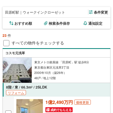
田原町駅｜ウォークインクローゼット
条件変更
おすすめ順
検索条件保存
通知設定
23
件
すべての物件をチェックする
コスモ元浅草
東京メトロ銀座線 「田原町」駅 徒歩8分
東京都台東区元浅草3丁目
2000年10月（築26年）
48戸 / 地上12階
8階 / 東 / 66.3m
/ 2SLDK
2
リフォーム
1億2,490万円
価格更新
成約でもらえる