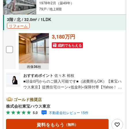
1978年2月（築49年）
79戸 / 地上8階
3階 / 北 / 32.0m
/ 1LDK
2
リフォーム
3,180万円
成約でもらえる
画像
36
枚
おすすめポイント
佐々木 裕枝
■頭金0円からのご購入可能です■（諸費用もOK）【東宝ハ
ウス東京】提携住宅ローン×低金利×保障付帯【Yahoo！ 不
動産キャンペーン対象店舗】当店で物件を成約するとPayP
ayボーナスライトがもらえる「Yahoo！ 不動産 物件ご成約
ゴールド推奨店
キャンペーン」の対象になります。「資料をもらう」「見
株式会社東宝ハウス東京
学予約をする」ボタンからお問い合わせください。※必ずY
5.0
不動産会社レビュー 15件
ahoo！ JAPAN IDでログインしてください。※PayPayボー
ナスライトは出金と譲渡はできません。ご案内・詳細な資
資料をもらう
（無料）
料のご請求はお気軽にどうぞ♪お電話でのお問い合わせも