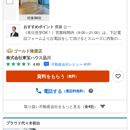
画像
36
枚
おすすめポイント
齋藤 公一
《本日見学OK！》営業時間内（9:00～21:00）は、下記電
話フォームよりお電話をして頂けるとスムーズに内覧のご
案内ができます。マンション売買の《 Professional 》【Ya
hoo！ 不動産キャンペーン対象店舗】当店で物件を成約す
ゴールド推奨店
るとPayPayボーナスライトがもらえる「Yahoo！ 不動産
株式会社東宝ハウス品川
物件ご成約キャンペーン」の対象になります。「資料をも
4.95
不動産会社レビュー 40件
らう」「見学予約をする」ボタンからお問い合わせくださ
い。※必ずYahoo！ JAPAN IDでログインしてください。※P
資料をもらう
（無料）
ayPayボーナスライトは出金と譲渡はできません。ご案
内・詳細な資料のご請求はお気軽にどうぞ♪お電話でのお
問い合わせも常時受け付けております！お気軽にお問い合
電話する
（通話料無料）
わせください。
取り扱い不動産会社をもっと見る（
全
4
社
）
プラウド代々木初台