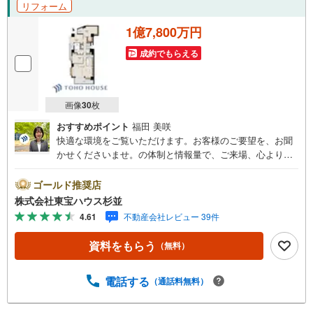
リフォーム
1億7,800万円
成約でもらえる
画像
30
枚
おすすめポイント
福田 美咲
快適な環境をご覧いただけます。お客様のご要望を、お聞
かせくださいませ。の体制と情報量で、ご来場、心よりお
待ちしております。・ 未来を予測し人生設計から始まる
「未来カレンダー」のご提案。・ 未来に起こるであろうご
ゴールド推奨店
自宅リフォームをオンライン上でご提案「ミラカレクラ
株式会社東宝ハウス杉並
ブ」。・ 不動産売却時、ご自宅を綺麗にかつ瀟洒にさせる
4.61
不動産会社レビュー 39件
CG加工ホームステイジングサービス。・ 購入者様へ、税
理士による確定申告の無料セミナーをご招待いたします。
資料をもらう
（無料）
◆ご予約に際して◆日時のご希望をお伝えください。（も
ちろん当日でも対応可能です）事前に鍵等の手配や内覧
（居住中物件）の手配が必要な場合がございますのでご容
電話する
（通話料無料）
赦ください。事前にご連絡をいただけると、スムーズなご
案内が可能となりますのでお手数ですがご一報ください。