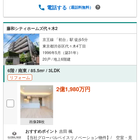
電話する
（通話料無料）
藤和シティホームズ代々木2
京王線 「初台」駅 徒歩5分
東京都渋谷区代々木4丁目
1996年5月（築31年）
20戸 / 地上6階建
6階 / 南東 / 85.5m
/ 3LDK
2
リフォーム
2億1,980万円
画像
28
枚
おすすめポイント
吉田 楓
【当社グローバルベイスリノベーション物件】/ 空室・見