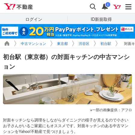
Yahoo!不動産
検索
通知
i
ログイン
ID新規取得
中古マンション
東京都
渋谷区
初台駅
対面キ
初台駅（東京都）の対面キッチンの中古マンシ
ョン
一部の画像提供：アフロ
対面キッチンなら調理をしながらダイニングの様子が見えるので小さい
お子さんがいるご家庭にもオススメです。対面キッチンのある中古マン
ションをYahoo!不動産で見つけましょう。