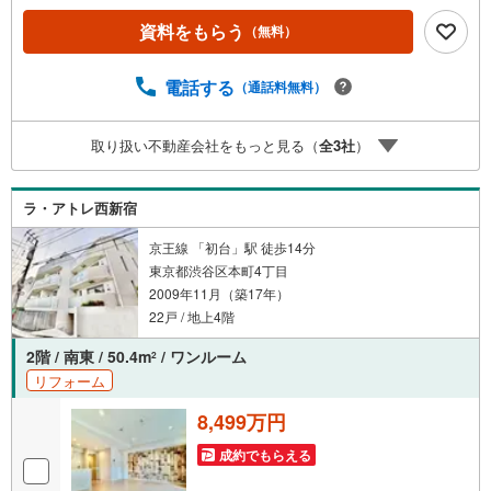
産キャンペーン対象店舗】当店で物件を成約するとPayPay
資料をもらう
（無料）
ボーナスライトがもらえる「Yahoo！ 不動産 物件ご成約キ
ャンペーン」の対象になります。「資料をもらう」「見学
予約をする」ボタンからお問い合わせください。※必ずYah
電話する
（通話料無料）
oo！ JAPAN IDでログインしてください。※PayPayボーナ
スライトは出金と譲渡はできません。ご案内・詳細な資料
取り扱い不動産会社をもっと見る（
全
3
社
）
のご請求はお気軽にどうぞ♪お電話でのお問い合わせも常
時受け付けております！お気軽にお問い合わせください。
ラ・アトレ西新宿
京王線 「初台」駅 徒歩14分
東京都渋谷区本町4丁目
2009年11月（築17年）
22戸 / 地上4階
2階 / 南東 / 50.4m
/ ワンルーム
2
リフォーム
8,499万円
成約でもらえる