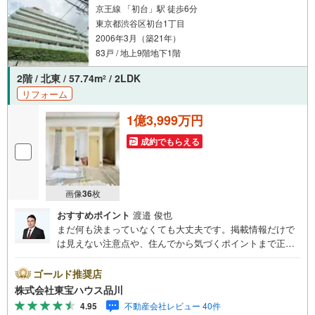
京王線 「初台」駅 徒歩6分
東京都渋谷区初台1丁目
2006年3月（築21年）
83戸 / 地上9階地下1階
2階 / 北東 / 57.74m
/ 2LDK
2
リフォーム
1億3,999万円
成約でもらえる
画像
36
枚
おすすめポイント
渡邉 俊也
まだ何も決まっていなくても大丈夫です。掲載情報だけで
は見えない注意点や、住んでから気づくポイントまで正直
にお伝えします。東宝ハウス品川では、良いことも悪いこ
とも包み隠さずお伝えし、「納得して選ぶ」ためのサポー
ゴールド推奨店
トを大切にしています。現地でしか分からないリアルな情
株式会社東宝ハウス品川
報も含めて、一緒に後悔しない住まい探しを進めていきま
4.95
不動産会社レビュー 40件
しょう。まずはお気軽にご相談ください。【Yahoo！ 不動