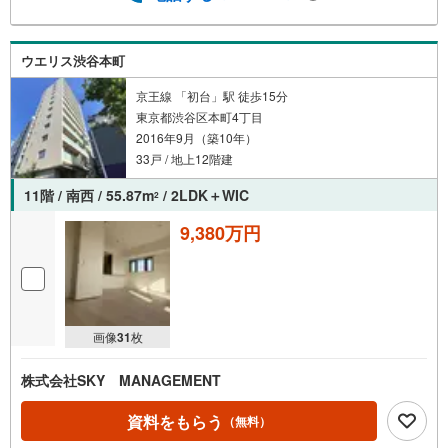
ウエリス渋谷本町
京王線 「初台」駅 徒歩15分
東京都渋谷区本町4丁目
2016年9月（築10年）
33戸 / 地上12階建
11階 / 南西 / 55.87m
/ 2LDK＋WIC
2
9,380万円
画像
31
枚
株式会社SKY MANAGEMENT
資料をもらう
（無料）