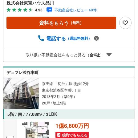
トを大切にしています。現地でしか分からないリアルな情
株式会社東宝ハウス品川
報も含めて、一緒に後悔しない住まい探しを進めていきま
4.95
不動産会社レビュー 40件
しょう。まずはお気軽にご相談ください。【Yahoo！ 不動
産キャンペーン対象店舗】当店で物件を成約するとPayPay
資料をもらう
（無料）
ボーナスライトがもらえる「Yahoo！ 不動産 物件ご成約キ
ャンペーン」の対象になります。「資料をもらう」「見学
予約をする」ボタンからお問い合わせください。※必ずYah
電話する
（通話料無料）
oo！ JAPAN IDでログインしてください。※PayPayボーナ
スライトは出金と譲渡はできません。ご案内・詳細な資料
取り扱い不動産会社をもっと見る（
全
4
社
）
のご請求はお気軽にどうぞ♪お電話でのお問い合わせも常
時受け付けております！お気軽にお問い合わせください。
デュフレ渋谷本町
京王線 「初台」駅 徒歩12分
東京都渋谷区本町6丁目
2018年2月（築9年）
20戸 / 地上5階
5階 / 南 / 77.08m
/ 3LDK
2
1億6,800万円
成約でもらえる