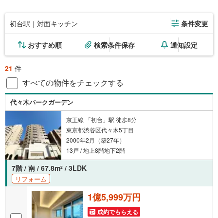
初台駅｜対面キッチン
条件変更
おすすめ順
検索条件保存
通知設定
21
件
すべての物件をチェックする
代々木パークガーデン
京王線 「初台」駅 徒歩8分
東京都渋谷区代々木5丁目
2000年2月（築27年）
13戸 / 地上8階地下2階
7階 / 南 / 67.8m
/ 3LDK
2
リフォーム
1億5,999万円
成約でもらえる