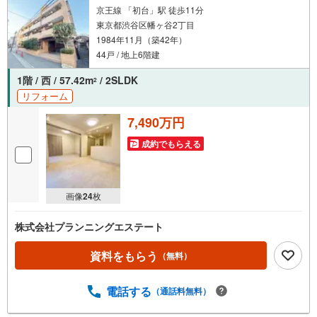
京王線 「初台」駅 徒歩11分
東京都渋谷区幡ヶ谷2丁目
1984年11月（築42年）
44戸 / 地上6階建
1階 / 西 / 57.42m
/ 2SLDK
2
リフォーム
7,490万円
成約でもらえる
画像
24
枚
株式会社プランニングエステート
資料をもらう
（無料）
電話する
（通話料無料）