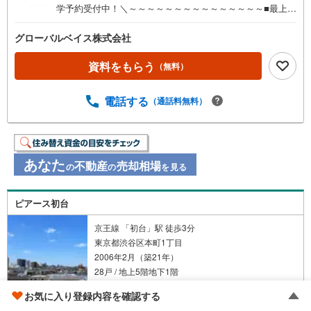
学予約受付中！＼～～～～～～～～～～～～～～～■最上
階・三方角部屋■32m2のルーフバルコニー■駐車場所有権
付き（大型車可・屋内平置き・シャッター有）■複数路線が
グローバルベイス株式会社
利用可能な利便性の高い立地■約20帖の広々LDK■都心と
代々木公園を見渡す眺望■2ボウル洗面化粧台■2022年共用
資料をもらう
（無料）
部大規模修繕工事実施～～～～～～～～～～～～～～～-Da
igasグループの当社グローバルベイス-リノベーションマン
電話する
（通話料無料）
ション累計6000戸の供給実績！多くの物件調達・リノベー
ション実績で培ったノウハウがございます。 ご予約いただ
くとご見学がスムーズです！【営業時間 10:00～19:00】
スマホの方は右下の電話ボタンをタッチ。または「室内・
あなた
現地を見学する（無料）」ボタンよりご希望の日時をご記
不動産
売却相場
の
の
を見る
入いただけますとスムーズにご案内が可能です。お気軽に
お問い合わせください！
ピアース初台
京王線 「初台」駅 徒歩3分
東京都渋谷区本町1丁目
2006年2月（築21年）
28戸 / 地上5階地下1階
お気に入り登録内容を確認する
5階 / 南西 / 74.76m
/ 3LDK
2