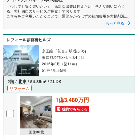
「少しでも安く買いたい」「余計な出費は抑えたい」そんな想いに応え
る、弊社独自のサービスご用意しております
こちらをご利用いただくことで、通常かかるはずの初期費用を大幅削減す
ることが可能です！
もっと見る
詳細につきましては、下記のお電話フォームよりご連絡ください。営業時
間:朝10時～19時30分 火曜・水曜日は定休日となります。
現地を見学される場合は「室内・現地を見学する（無料）」ボタンよりご
レフィール参宮橋ヒルズ
希望の日時をご記入いただけますとスムーズにご案内が可能です。
まずは『いくらお得になるか』だけでも、お気軽にお問い合わせくださ
い！
京王線 「初台」駅 徒歩9分
当日のご案内もご相談を！ご内見は現地お待ち合わせ・現地解散も可能で
東京都渋谷区代々木4丁目
す
2016年2月（築11年）
住宅ローン等のご相談もお気軽にお申し付け下さい！
51戸 / 地上5階
2階 / 北東 / 54.38m
/ 2LDK
2
リフォーム
1億3,480万円
成約でもらえる
画像
36
枚