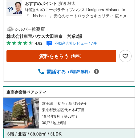
おすすめポイント
濱辺 雄太
緑道沿いのコーポラティブハウス-Designers Maisonette-
『 Ns bau 』安心のオートロックセキュリティ 広々メゾ
ネットタイプでアレンジ自由自在！ トップライトのある開
放的なリビングが魅力 質感のある美しいタイル敷スペース
シルバー推奨店
有 使い方いろいろ！約3帖のワークスペース 足元から快適
株式会社東宝ハウス大田東京 営業2課
な床暖房を装備しています 2階洋室には嬉しいウォークイ
4.82
不動産会社レビュー 17件
ンクローゼット付～東京、川崎エリアの「住まい」探しに
確かな安心と満足を～ 東宝ハウス大田東京ならではの高品
資料をもらう
（無料）
質なサービスをお届けします。各種ご相談も承っておりま
す。 住宅ローンのご相談 FPによるライフプランのシミュ
レーションお電話よりお問い合わせの際は「Yahoo！不動
電話する
（通話料無料）
産を見た」とお伝え下さい。【資料をもらう】【室内・現
地を見学する】ボタンよりご予約いただくとご見学がスム
ーズにご案内できます。お客様のお住まいへの「希望」を
東高参宮橋ペアシティ
形にするべく全力でお手伝いさせていただきます。お会い
できる日を心待ちにしております。
京王線 「初台」駅 徒歩9分
東京都渋谷区代々木4丁目
1974年8月（築53年）
30戸 / 地上8階
6階 / 北西 / 88.02m
/ 3LDK
2