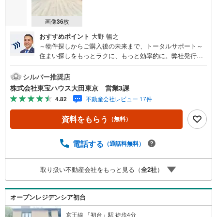
画像
36
枚
おすすめポイント
大野 暢之
～物件探しからご購入後の未来まで、トータルサポート～
住まい探しをもっとラクに、もっと効率的に。弊社発行の
お客様専用「マイページ」なら、物件比較や内見予約、周
辺環境のチェックまでスマホで完結。よく行く場所へのル
シルバー推奨店
ートや所要時間がわかる「Door to Door機能」で、通勤・通
株式会社東宝ハウス大田東京 営業3課
学時間もスムーズに検索できます。東宝ハウス大田東京で
4.82
不動産会社レビュー 17件
は、物件のご紹介にとどまらず、独自の会員サービス「TO
HO HOUSE CLUB」や「未来カレンダー」を活用したライ
資料をもらう
（無料）
フプランニングを通じて、ご入居後もお客様の安心と豊か
な暮らしに寄り添い続けます。 各種ご相談も承っておりま
す。 住宅ローンのご相談 FPによるライフプランのシミュ
電話する
（通話料無料）
レーションお電話よりお問い合わせの際は「Yahoo！不動
産を見た」とお伝え下さい。【資料をもらう】【室内・現
取り扱い不動産会社をもっと見る（
全
2
社
）
地を見学する】ボタンよりご予約いただくとご見学がスム
ーズにご案内できます。お客様のお住まいへの「希望」を
形にするべく全力でお手伝いさせていただきます。お会い
オープンレジデンシア初台
できる日を心待ちにしております。
京王線 「初台」駅 徒歩4分