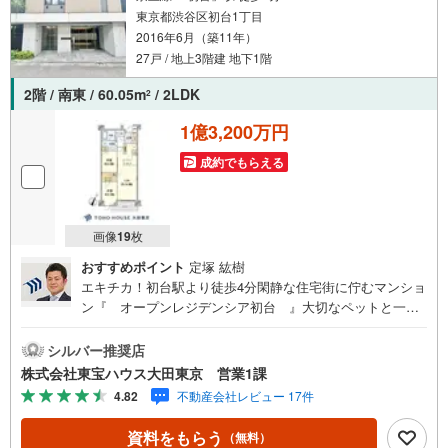
東京都渋谷区初台1丁目
2016年6月（築11年）
27戸 / 地上3階建 地下1階
2階 / 南東 / 60.05m
/ 2LDK
2
1億3,200万円
成約でもらえる
画像
19
枚
おすすめポイント
定塚 紘樹
エキチカ！初台駅より徒歩4分閑静な住宅街に佇むマンショ
ン『 オープンレジデンシア初台 』大切なペットと一緒
に暮らせる2LDKのお住まい 南東向きバルコニーにつき陽
当り良好 収納にゆとりが持てるウォークインクローゼット
シルバー推奨店
付 キッチンには食洗機付で日々の家事をサポート 美容やリ
株式会社東宝ハウス大田東京 営業1課
ラックス効果もありと人気のミストサウナ付 床暖房完備！
4.82
不動産会社レビュー 17件
乾燥も空気の汚れもなく快適 防犯面も安心のTVモニター付
オートロック完備～東京、川崎エリアの「住まい」探しに
資料をもらう
（無料）
確かな安心と満足を～ 東宝ハウス大田東京ならではの高品