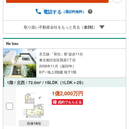
質なサービスをお届けします。各種ご相談も承っておりま
す。 住宅ローンのご相談 FPによるライフプランのシミュ
電話する
（通話料無料）
レーションお電話よりお問い合わせの際は「Yahoo！不動
産を見た」とお伝え下さい。【資料をもらう】【室内・現
取り扱い不動産会社をもっと見る（
全
2
社
）
地を見学する】ボタンよりご予約いただくとご見学がスム
ーズにご案内できます。お客様のお住まいへの「希望」を
形にするべく全力でお手伝いさせていただきます。お会い
Ns bau
できる日を心待ちにしております。
京王線 「初台」駅 徒歩11分
東京都渋谷区西原1丁目
2006年11月（築20年）
8戸 / 地上3階建 地下1階
1階 / 北西 / 72.0m
/ 1SLDK（1LDK＋2S）
2
1億2,000万円
成約でもらえる
画像
18
枚