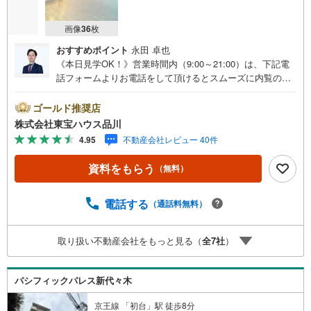
画像
36
枚
おすすめポイント
永田 卓也
《本日見学OK！》営業時間内（9:00～21:00）は、下記電
話フォームよりお電話をして頂けるとスムーズに内覧のご
案内ができます。マンション売買の《 Professional 》【Ya
hoo！ 不動産キャンペーン対象店舗】当店で物件を成約す
ゴールド推奨店
るとPayPayボーナスライトがもらえる「Yahoo！ 不動産
株式会社東宝ハウス品川
物件ご成約キャンペーン」の対象になります。「資料をも
4.95
不動産会社レビュー 40件
らう」「見学予約をする」ボタンからお問い合わせくださ
い。※必ずYahoo！ JAPAN IDでログインしてください。※P
資料をもらう
（無料）
ayPayボーナスライトは出金と譲渡はできません。ご案
内・詳細な資料のご請求はお気軽にどうぞ♪お電話でのお
問い合わせも常時受け付けております！お気軽にお問い合
電話する
（通話料無料）
わせください。
取り扱い不動産会社をもっと見る（
全
7
社
）
パシフィックパレス新代々木
京王線 「初台」駅 徒歩8分