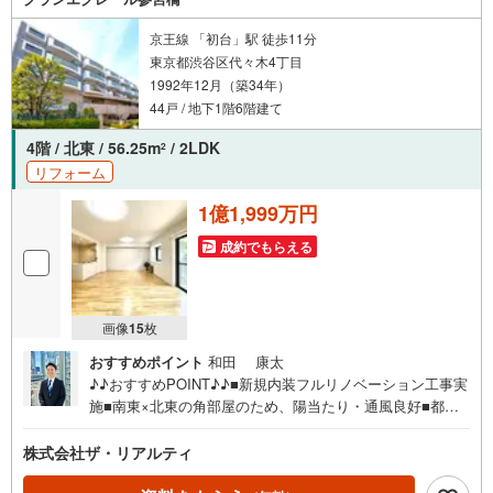
古い物件のローンも得意としており、最適な銀行をご提案
します。**リフォーム**理想の間取り、テイストを作り上げ
京王線 「初台」駅 徒歩11分
られます！リフォームプランナーの同行も可能です。
東京都渋谷区代々木4丁目
1992年12月（築34年）
44戸 / 地下1階6階建て
4階 / 北東 / 56.25m
/ 2LDK
2
リフォーム
1億1,999万円
成約でもらえる
画像
15
枚
おすすめポイント
和田 康太
♪♪おすすめPOINT♪♪■新規内装フルリノベーション工事実
施■南東×北東の角部屋のため、陽当たり・通風良好■都心
に近く緑豊かなエリア「参宮橋駅」まで徒歩2分 都心の良
さと自然を満喫できる立地です。■あると便利な宅配ボック
株式会社ザ・リアルティ
スもございます。■新耐震基準マンション■オートロック有