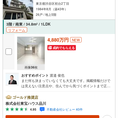
東京都渋谷区初台2丁目
1984年8月（築43年）
26戸 / 地上5階
3階 / 南東 / 34.8m
/ 1LDK
2
リフォーム
4,880万円
NEW
成約でもらえる
画像
36
枚
おすすめポイント
渡邉 俊也
まだ何も決まっていなくても大丈夫です。掲載情報だけで
は見えない注意点や、住んでから気づくポイントまで正直
にお伝えします。東宝ハウス品川では、良いことも悪いこ
とも包み隠さずお伝えし、「納得して選ぶ」ためのサポー
ゴールド推奨店
トを大切にしています。現地でしか分からないリアルな情
株式会社東宝ハウス品川
報も含めて、一緒に後悔しない住まい探しを進めていきま
4.95
不動産会社レビュー 40件
しょう。まずはお気軽にご相談ください。【Yahoo！ 不動
産キャンペーン対象店舗】当店で物件を成約するとPayPay