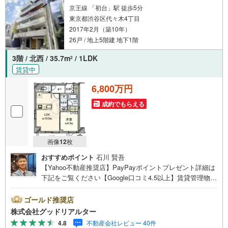
京王線 「初台」駅 徒歩5分
東京都渋谷区代々木4丁目
2017年2月（築10年）
26戸 / 地上5階建 地下1階
3階 / 北西 / 35.7m
/ 1LDK
2
賃貸中
6,800万円
成約でもらえる
画像
12
枚
おすすめポイント
石川 賢吾
【Yahoo不動産推奨店】PayPayポイントプレゼント詳細は
下記をご覧ください【Google口コミ4.5以上】賃貸管理物件
の入居率99％※2026年2月末時点お薦めのマンションのご紹
介です。投資用マンションを購入する際、最大のリスクは
ゴールド推奨店
空室リスクです。利回りがいくら高かろうとも、空室が続
株式会社グッドリアルター
いてしまえば、絵に描いた餅になってしまいます。弊社で
4.8
不動産会社レビュー 40件