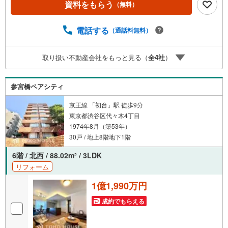
資料をもらう
（無料）
ボーナスライトがもらえる「Yahoo！ 不動産 物件ご成約キ
ャンペーン」の対象になります。「資料をもらう」「見学
予約をする」ボタンからお問い合わせください。※必ずYah
電話する
（通話料無料）
oo！ JAPAN IDでログインしてください。※PayPayボーナ
スライトは出金と譲渡はできません。ご案内・詳細な資料
取り扱い不動産会社をもっと見る（
全
4
社
）
のご請求はお気軽にどうぞ♪お電話でのお問い合わせも常
時受け付けております！お気軽にお問い合わせください。
参宮橋ペアシティ
京王線 「初台」駅 徒歩9分
東京都渋谷区代々木4丁目
1974年8月（築53年）
30戸 / 地上8階地下1階
6階 / 北西 / 88.02m
/ 3LDK
2
リフォーム
1億1,990万円
成約でもらえる