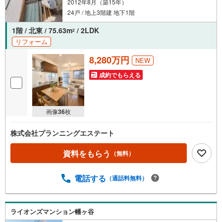
2012年8月（築15年）
ます。また、購入だけでなく、将来の住み替えやご売却の相談まで長期的
にサポートいたします。
24戸 / 地上3階建 地下1階
営業時間（9:00～18:00）はお電話が繋がりやすくなっております。人気物
件は早期終了の可能性があるため、お早めにお問い合わせください！
1階 / 北東 / 75.63m
/ 2LDK
2
リフォーム
8,280万円
NEW
成約でもらえる
画像
36
枚
株式会社プランニングエステート
資料をもらう
（無料）
電話する
（通話料無料）
ライオンズマンション幡ヶ谷