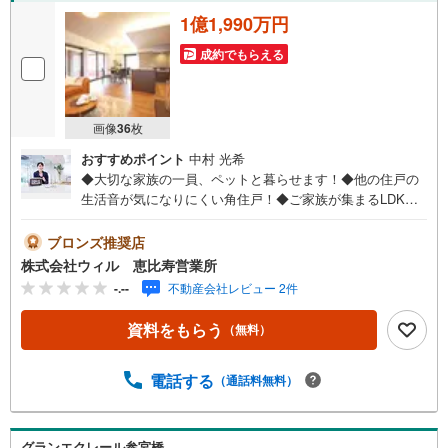
1億1,990万円
成約でもらえる
画像
36
枚
おすすめポイント
中村 光希
◆大切な家族の一員、ペットと暮らせます！◆他の住戸の
生活音が気になりにくい角住戸！◆ご家族が集まるLDKは
約17帖、ゆったりとお寛ぎいただける広さ！◆食洗機・浄
水器付き水栓など機能充実のシステムキッチン◆浴室乾燥
ブロンズ推奨店
機は花粉の季節や雨の日のお洗濯にも活躍！◆室内はミッ
株式会社ウィル 恵比寿営業所
ドセンチュリーの温もりを感じるフルリノベーション実
-.--
不動産会社レビュー 2件
施！◆広い玄関土間にはベビーカーなども置けるようにな
っています！◆24時間ゴミ出し可能、清潔なお住まいを保
資料をもらう
（無料）
つことができます◆オートロック導入済み！◆「成城石井
オペラシティ店」まで徒歩約6分！【営業時間 10:00～19:0
0】上記時間はお電話が繋がりやすくなっております。お気
電話する
（通話料無料）
軽にご連絡下さい！現地を見学される場合はご見学予約ボ
タンよりご希望の日時をご記入いただけますとスムーズに
ご案内が可能です。**住宅ローン**諸費用込融資や築年数の
グランエクレール参宮橋