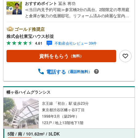
おすすめポイント
冨永 将功
≪当日内見予約可能≫参宮橋3分の高台。2階限定の専用庭
と倉庫が魅力の低層邸宅。リフォーム済みの綺麗な室内を
ぜひご覧ください。・ 未来を予測し人生設計から始まる
「未来カレンダー」のご提案。・ 未来に起こるであろうご
ゴールド推奨店
自宅リフォームをオンライン上でご提案「ミラカレクラ
株式会社東宝ハウス杉並
ブ」。・ 不動産売却時、ご自宅を綺麗にかつ瀟洒にさせる
4.61
不動産会社レビュー 39件
CG加工ホームステイジングサービス。・ 購入者様へ、税
理士による確定申告の無料セミナーをご招待いたします。
資料をもらう
（無料）
◆ご予約に際して◆日時のご希望をお伝えください。（も
ちろん当日でも対応可能です）事前に鍵等の手配や内覧
（居住中物件）の手配が必要な場合がございますのでご容
電話する
（通話料無料）
赦ください。事前にご連絡をいただけると、スムーズなご
案内が可能となりますのでお手数ですがご一報ください。
◆物件のご案内は◆弊社へのご来社、お客様宅へのお迎
幡ヶ谷ハイムグランシス
え・最寄駅での待ち合わせ、物件周辺のコンビニ等でお待
ち合わせなど、ご希望をお伝えください。ご希望条件をお
京王線 「初台」駅 徒歩23分
伝え頂けましたら、ご見学希望物件以外の資料も用意して
東京都渋谷区幡ヶ谷3丁目
参ります。もちろん他の物件も併せてご案内させていただ
1998年3月（築29年）
きます
123戸 / 地上13階地下1階
5階 / 南 / 101.62m
/ 3LDK
2