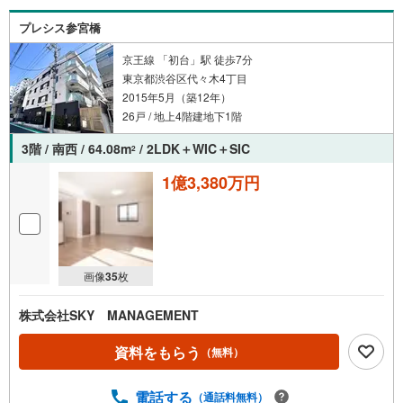
プレシス参宮橋
京王線 「初台」駅 徒歩7分
東京都渋谷区代々木4丁目
2015年5月（築12年）
26戸 / 地上4階建地下1階
3階 / 南西 / 64.08m
/ 2LDK＋WIC＋SIC
2
1億3,380万円
画像
35
枚
株式会社SKY MANAGEMENT
資料をもらう
（無料）
電話する
（通話料無料）