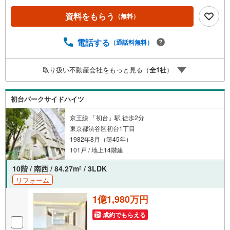
ご紹介するマンションは、人気エリアのお薦め物件はもち
ろんのこと、エリアのニーズに合った人気のお部屋等、賃
資料をもらう
（無料）
貸営業経験スタッフの培ってきた知識と経験を基に物件を
選定して、お部屋をご紹介している為、空室リスクに対し
ての対策はお任せください。掲載されている物件は、弊社
電話する
（通話料無料）
にてご紹介可能な物件のごく一部ですので、お気軽にお問
い合わせください。※記載賃料等の収入や利回りは、将来に
取り扱い不動産会社をもっと見る（
全
1
社
）
わたり、得られることを保証するものではありません。※賃
料等については、賃貸中のものについては現在の賃料等
で、空室または所有者居住中等のものについては、周辺の
初台パークサイドハイツ
賃料相場に基づき、満室時を想定して表示しています。
京王線 「初台」駅 徒歩2分
東京都渋谷区初台1丁目
1982年8月（築45年）
101戸 / 地上14階建
10階 / 南西 / 84.27m
/ 3LDK
2
リフォーム
1億1,980万円
成約でもらえる