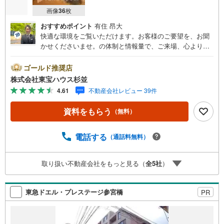
画像
36
枚
おすすめポイント
有住 昂大
快適な環境をご覧いただけます。お客様のご要望を、お聞
かせくださいませ。の体制と情報量で、ご来場、心よりお
待ちしております。・ 未来を予測し人生設計から始まる
「未来カレンダー」のご提案。・ 未来に起こるであろうご
ゴールド推奨店
自宅リフォームをオンライン上でご提案「ミラカレクラ
株式会社東宝ハウス杉並
ブ」。・ 不動産売却時、ご自宅を綺麗にかつ瀟洒にさせる
4.61
不動産会社レビュー 39件
CG加工ホームステイジングサービス。・ 購入者様へ、税
理士による確定申告の無料セミナーをご招待いたします。
資料をもらう
（無料）
◆ご予約に際して◆日時のご希望をお伝えください。（も
ちろん当日でも対応可能です）事前に鍵等の手配や内覧
（居住中物件）の手配が必要な場合がございますのでご容
電話する
（通話料無料）
赦ください。事前にご連絡をいただけると、スムーズなご
案内が可能となりますのでお手数ですがご一報ください。
取り扱い不動産会社をもっと見る（
全
5
社
）
◆物件のご案内は◆弊社へのご来社、お客様宅へのお迎
え・最寄駅での待ち合わせ、物件周辺のコンビニ等でお待
ち合わせなど、ご希望をお伝えください。ご希望条件をお
東急ドエル・プレステージ参宮橋
PR
伝え頂けましたら、ご見学希望物件以外の資料も用意して
参ります。もちろん他の物件も併せてご案内させていただ
きます。