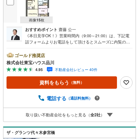
画像
15
枚
おすすめポイント
齋藤 公一
《本日見学OK！》営業時間内（9:00～21:00）は、下記電
話フォームよりお電話をして頂けるとスムーズに内覧のご
案内ができます。マンション売買の《 Professional 》【Ya
hoo！ 不動産キャンペーン対象店舗】当店で物件を成約す
ゴールド推奨店
るとPayPayボーナスライトがもらえる「Yahoo！ 不動産
株式会社東宝ハウス品川
物件ご成約キャンペーン」の対象になります。「資料をも
4.95
不動産会社レビュー 40件
らう」「見学予約をする」ボタンからお問い合わせくださ
い。※必ずYahoo！ JAPAN IDでログインしてください。※P
資料をもらう
（無料）
ayPayボーナスライトは出金と譲渡はできません。ご案
内・詳細な資料のご請求はお気軽にどうぞ♪お電話でのお
問い合わせも常時受け付けております！お気軽にお問い合
電話する
（通話料無料）
わせください。
取り扱い不動産会社をもっと見る（
全
2
社
）
ザ・グランツ代々木参宮橋