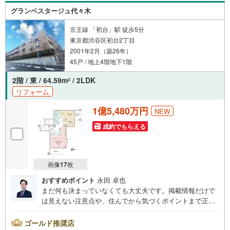
◆物件のご案内は◆弊社へのご来社、お客様宅へのお迎
グランベスタージュ代々木
え・最寄駅での待ち合わせ、物件周辺のコンビニ等でお待
ち合わせなど、ご希望をお伝えください。ご希望条件をお
京王線 「初台」駅 徒歩5分
伝え頂けましたら、ご見学希望物件以外の資料も用意して
東京都渋谷区初台2丁目
参ります。もちろん他の物件も併せてご案内させていただ
2001年2月（築26年）
きます。
45戸 / 地上4階地下1階
2階 / 東 / 64.59m
/ 2LDK
2
リフォーム
1億5,480万円
NEW
成約でもらえる
画像
17
枚
おすすめポイント
永田 卓也
まだ何も決まっていなくても大丈夫です。掲載情報だけで
は見えない注意点や、住んでから気づくポイントまで正直
にお伝えします。東宝ハウス品川では、良いことも悪いこ
とも包み隠さずお伝えし、「納得して選ぶ」ためのサポー
ゴールド推奨店