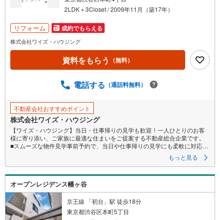
件
2LDK＋3Closet / 2009年11月（築17年）
を
マ
リフォーム
成約でもらえる
イ
株式会社ワイズ・ハウジング
ペ
資料をもらう
ー
（無料）
ジ
に
電話する
（通話料無料）
保
存
不動産会社おすすめポイント
す
株式会社ワイズ・ハウジング
る
【ワイズ・ハウジング】当日・仕事帰りの見学も歓迎！一人ひとりのお客
様に寄り添い、ご家族に最適な住まいをご提案する不動産総合企業です。
■スムーズな物件見学事前予約で、当日や仕事帰りの見学にも柔軟に対応い
たします。現地や店舗での待ち合わせ、最寄駅・周辺施設での合流、ご
もっと見る
自宅へのお迎えなど、ご希望の場所を指定いただけます。
※鍵の手配が必要な場合や、居住中の物件は即日対応が難しい場合もござい
ます。お早めにお問い合わせください。
オープンレジデンス幡ヶ谷
■ネット非公開情報もご紹介事前にご希望の「広さ・価格・エリア」や住み
替えのきっかけをお聞かせいただければ、ネット掲載不可の限定情報
や、新規公開予定の物件資料も併せてご用意いたします。
京王線 「初台」駅 徒歩18分
■安心の資金計画・売却サポート将来の金銭的な不安には、提携ファイナン
東京都渋谷区本町5丁目
シャルプランナー（FP）がライフプランに合わせた資金計画をお答えし