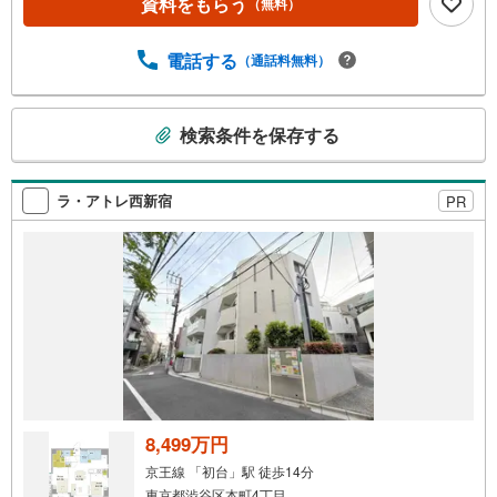
■ペット飼育可能（細則有）■3駅3路線利用可能【リノベー
資料をもらう
（無料）
ション内容】◇システムキッチン交換◇ユニットバス交換
（浴室乾燥付）◇ウォシュレットトイレ交換◇洗面化粧台
電話する
（通話料無料）
交換◇建具交換◇フローリング貼替◇クロス貼替◇給湯器
交換◇ハウスクリーニング…
こ
検索条件を保存する
の
検
索
ラ・アトレ西新宿
PR
条
件
で
通
知
を
受
け
取
る
8,499万円
・
京王線 「初台」駅 徒歩14分
条
東京都渋谷区本町4丁目