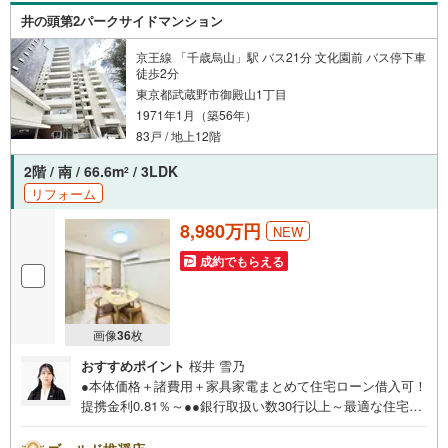
一緒に暮らせるのも本当に嬉しいポイントですよね。空室
井の頭第2パークサイドマンション
ですので、この素晴らしい開放感と眺望をぜひ現地で確か
めてみてください！*見学可能■ご案内・物件パンフレット
京王線 「千歳烏山」駅 バス21分 文化園前 バス停下車
のご請求はお気軽にどうぞ※お電話の場合:TEL:（通話無
徒歩2分
料）
東京都武蔵野市御殿山1丁目
1971年1月（築56年）
83戸 / 地上12階
2階 / 南 / 66.6m
/ 3LDK
2
リフォーム
8,980万円
NEW
成約でもらえる
画像
36
枚
おすすめポイント
桜井 雪乃
●本体価格＋諸費用＋家具家電まとめて住宅ローン借入可！
提携金利0.81％～●●銀行取扱い数30行以上～最適な住宅ロ
ーンをご提案します～●以下の条件でも審査を通した実績が
多数ございます！（1）勤続年数1ヶ月（2）自己資金0円