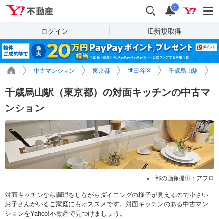
Yahoo!不動産
検索
通知
i
ログイン
ID新規取得
中古マンション
東京都
世田谷区
千歳烏山駅
千歳烏山駅（東京都）の対面キッチンの中古マ
ンション
一部の画像提供：アフロ
対面キッチンなら調理をしながらダイニングの様子が見えるので小さい
お子さんがいるご家庭にもオススメです。対面キッチンのある中古マン
ションをYahoo!不動産で見つけましょう。