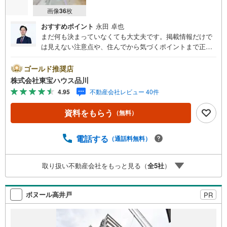
画像
36
枚
おすすめポイント
永田 卓也
まだ何も決まっていなくても大丈夫です。掲載情報だけで
は見えない注意点や、住んでから気づくポイントまで正直
にお伝えします。東宝ハウス品川では、良いことも悪いこ
とも包み隠さずお伝えし、「納得して選ぶ」ためのサポー
ゴールド推奨店
トを大切にしています。現地でしか分からないリアルな情
株式会社東宝ハウス品川
報も含めて、一緒に後悔しない住まい探しを進めていきま
4.95
不動産会社レビュー 40件
しょう。まずはお気軽にご相談ください。【Yahoo！ 不動
産キャンペーン対象店舗】当店で物件を成約するとPayPay
資料をもらう
（無料）
ボーナスライトがもらえる「Yahoo！ 不動産 物件ご成約キ
ャンペーン」の対象になります。「資料をもらう」「見学
予約をする」ボタンからお問い合わせください。※必ずYah
電話する
（通話料無料）
oo！ JAPAN IDでログインしてください。※PayPayボーナ
スライトは出金と譲渡はできません。ご案内・詳細な資料
取り扱い不動産会社をもっと見る（
全
5
社
）
のご請求はお気軽にどうぞ♪お電話でのお問い合わせも常
時受け付けております！お気軽にお問い合わせください。
ボヌール高井戸
PR