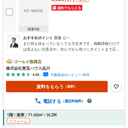
成約でもらえる
画像
1
枚
おすすめポイント
齋藤 公一
まだ何も決まっていなくても大丈夫です。掲載情報だけで
は見えない注意点や、住んでから気づくポイントまで正直
にお伝えします。東宝ハウス品川では、良いことも悪いこ
とも包み隠さずお伝えし、「納得して選ぶ」ためのサポー
ゴールド推奨店
トを大切にしています。現地でしか分からないリアルな情
株式会社東宝ハウス品川
報も含めて、一緒に後悔しない住まい探しを進めていきま
4.95
不動産会社レビュー 40件
しょう。まずはお気軽にご相談ください。【Yahoo！ 不動
産キャンペーン対象店舗】当店で物件を成約するとPayPay
資料をもらう
（無料）
ボーナスライトがもらえる「Yahoo！ 不動産 物件ご成約キ
ャンペーン」の対象になります。「資料をもらう」「見学
予約をする」ボタンからお問い合わせください。※必ずYah
電話する
（通話料無料）
oo！ JAPAN IDでログインしてください。※PayPayボーナ
スライトは出金と譲渡はできません。ご案内・詳細な資料
1階 / 南東 / 71.02m
/ 3LDK
2
のご請求はお気軽にどうぞ♪お電話でのお問い合わせも常
リフォーム
時受け付けております！お気軽にお問い合わせください。