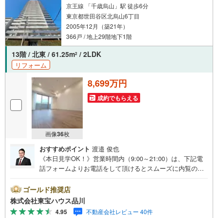
京王線 「千歳烏山」駅 徒歩6分
東京都世田谷区北烏山6丁目
2005年12月（築21年）
366戸 / 地上29階地下1階
13階 / 北東 / 61.25m
/ 2LDK
2
リフォーム
8,699万円
成約でもらえる
画像
36
枚
おすすめポイント
渡邉 俊也
《本日見学OK！》営業時間内（9:00～21:00）は、下記電
話フォームよりお電話をして頂けるとスムーズに内覧のご
案内ができます。マンション売買の《 Professional 》【Ya
hoo！ 不動産キャンペーン対象店舗】当店で物件を成約す
ゴールド推奨店
るとPayPayボーナスライトがもらえる「Yahoo！ 不動産
株式会社東宝ハウス品川
物件ご成約キャンペーン」の対象になります。「資料をも
4.95
不動産会社レビュー 40件
らう」「見学予約をする」ボタンからお問い合わせくださ