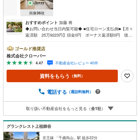
画像
36
枚
おすすめポイント
加藤 将
◆お問い合わせ当日内覧可能◆ ■住宅ローン支払例■【月々
返済額 25万9223円】頭金0円 ボーナス返済額0円 借入
額9290万円 金利0.93％（変動金利） 35年返済の場合
●住宅ローン、諸費用ローンお気軽にご相談下さい！世田谷
ゴールド推奨店
区上祖師谷に佇むセボン千歳烏山。京王線「千歳烏山」駅
株式会社クローバー
徒歩9分。ペット飼育可能（大型犬可、理事会要承認）200
4.47
不動産会社レビュー 40件
0年4月築、鉄筋コンクリート造地下1階付2階建て、総戸数
7戸、施工は飛鳥建設株式会社、管理は日本ハウズイング株
資料をもらう
（無料）
式会社。安心の新耐震基準♪駐車場は1住戸1台は無償とな
っております。落ち着いた住環境、最寄り駅千歳烏山の商
店街は店舗も多く住みやすい環境です。お部屋は新規内装
電話する
（通話料無料）
リノベーション済。■今すぐ見たい！■ローンが心配■買う
方が得なの？■分からない事、何でもご相談下さい。■随
取り扱い不動産会社をもっと見る（
全
1
社
）
時！内覧可能です！■平日・土日・祝祭日…日程・時間はい
つでも調整可能。ご指定の場所にお車でお迎えに上がりま
す。■不動産購入のご相談も随時開催中！■ ○住宅ローン
グランクレスト上祖師谷
のご相談 ○買換えのご相談 ○ご自宅査定のご相談 ○弊
社買取も行っております！
京王線 「千歳烏山」駅 徒歩22分