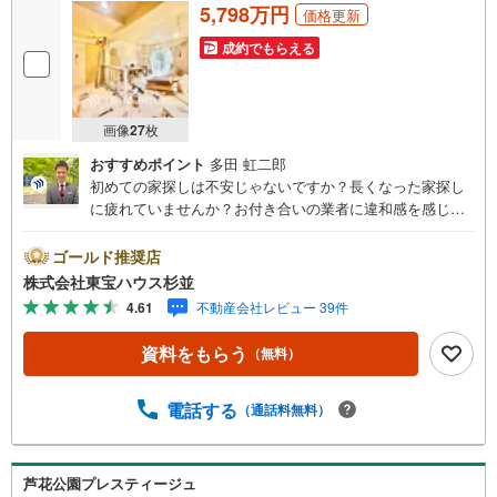
5,798万円
価格更新
成約でもらえる
画像
27
枚
おすすめポイント
多田 虹二郎
初めての家探しは不安じゃないですか？長くなった家探し
に疲れていませんか？お付き合いの業者に違和感を感じて
いませんか？東宝ハウス杉並は仲介業者です。仲介に特化
したプロが、何のしがらみもなく、お客様の理想の物件を
ゴールド推奨店
お探しします。東宝ハウス杉並【（FD）:】ご見学希望の物
株式会社東宝ハウス杉並
件以外も併せてご案内させていただきます。遠慮なくご希
4.61
不動産会社レビュー 39件
望をお伝えくださいませ。■ご見学について■【営業時間 9:
00～21:00】人気物件は特に問い合わせが集中するため、お
資料をもらう
（無料）
早めにお電話くださいませ。「室内・現地を見学する」ボ
タンよりご予約いただくとご見学がスムーズとなります。■
TOHO HOUSE CLUB■弊社で売買されたお客様はTOHO H
電話する
（通話料無料）
OUSE CLUBに加入可能。10～20年後のリフォーム、保険
の見直しや借り換えなど、オンラインでやりとりができま
す。■FPによるファイナンシャルライフサポート■ファイナ
芦花公園プレスティージュ
ンシャルプランナーが住宅ローン、保険・税金、資産運