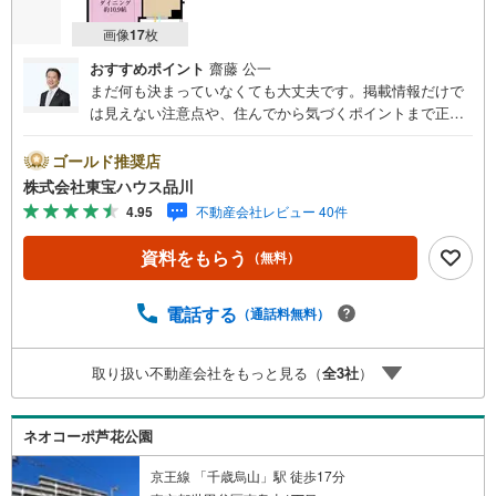
画像
17
枚
おすすめポイント
齋藤 公一
まだ何も決まっていなくても大丈夫です。掲載情報だけで
は見えない注意点や、住んでから気づくポイントまで正直
にお伝えします。東宝ハウス品川では、良いことも悪いこ
とも包み隠さずお伝えし、「納得して選ぶ」ためのサポー
ゴールド推奨店
トを大切にしています。現地でしか分からないリアルな情
株式会社東宝ハウス品川
報も含めて、一緒に後悔しない住まい探しを進めていきま
4.95
不動産会社レビュー 40件
しょう。まずはお気軽にご相談ください。【Yahoo！ 不動
産キャンペーン対象店舗】当店で物件を成約するとPayPay
資料をもらう
（無料）
ボーナスライトがもらえる「Yahoo！ 不動産 物件ご成約キ
ャンペーン」の対象になります。「資料をもらう」「見学
予約をする」ボタンからお問い合わせください。※必ずYah
電話する
（通話料無料）
oo！ JAPAN IDでログインしてください。※PayPayボーナ
スライトは出金と譲渡はできません。ご案内・詳細な資料
取り扱い不動産会社をもっと見る（
全
3
社
）
のご請求はお気軽にどうぞ♪お電話でのお問い合わせも常
時受け付けております！お気軽にお問い合わせください。
ネオコーポ芦花公園
京王線 「千歳烏山」駅 徒歩17分