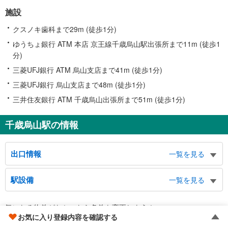
施設
クスノキ歯科まで29m (徒歩1分)
ゆうちょ銀行 ATM 本店 京王線千歳烏山駅出張所まで11m (徒歩1
分)
三菱UFJ銀行 ATM 烏山支店まで41m (徒歩1分)
三菱UFJ銀行 烏山支店まで48m (徒歩1分)
三井住友銀行 ATM 千歳烏山出張所まで51m (徒歩1分)
千歳烏山駅の情報
出口情報
一覧を見る
北口
駅設備
一覧を見る
南烏山３・４・６丁目方面、甲州街道、世田谷区役所烏山総合支所、烏山保健
福祉センター、烏山区民センター、世田谷区役所烏山出張所、都立世田谷泉高
バリアフリー状況
等学校、烏山寺町、バスのりば
気になる物件がなかったら
条件を変更しよう！
※段差なしでの移動経路
西口北側
お気に入り登録内容を確認する
（○：有り △：要駅員設備 ×：無し）
現在の検索条件
南烏山４・６丁目、北烏山３～９丁目、給田３～５丁目、甲州街道、世田谷区