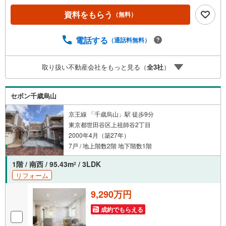
い。※必ずYahoo！ JAPAN IDでログインしてください。※P
資料をもらう
（無料）
ayPayボーナスライトは出金と譲渡はできません。ご案
内・詳細な資料のご請求はお気軽にどうぞ♪お電話でのお
問い合わせも常時受け付けております！お気軽にお問い合
電話する
（通話料無料）
わせください。
取り扱い不動産会社をもっと見る（
全
3
社
）
セボン千歳烏山
京王線 「千歳烏山」駅 徒歩9分
東京都世田谷区上祖師谷2丁目
2000年4月（築27年）
7戸 / 地上階数2階 地下階数1階
1階 / 南西 / 95.43m
/ 3LDK
2
リフォーム
9,290万円
成約でもらえる