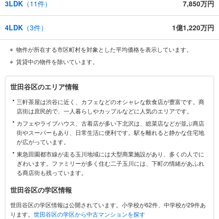
3LDK
（
11
件）
7,850万円
4LDK
（
3
件）
1億1,220万円
物件が所在する市区町村を対象とした平均価格を表示しています。
賃貸中の物件を除いています。
世
世田谷区のエリア情報
田
三軒茶屋は渋谷に近く、カフェなどのオシャレな飲食店が豊富です。商
谷
店街は庶民的で、一人暮らしやカップルなどに人気のエリアです。
区
カフェやライブハウス、古着店が多い下北沢は、総菜店などが並ぶ商店
に
街やスーパーもあり、日常生活に便利です。駅を離れると静かな住宅地
関
が広がっています。
す
東急田園都市線が走る玉川地域には大型商業施設があり、多くの人でに
る
ぎわいます。ファミリーが多く住む二子玉川には、下町の情緒があふれ
情
る商店街も残っています。
報
世田谷区の学区情報
世田谷区の学区情報は公開されています。小学校が62件、中学校が29件あ
ります。
世田谷区の学区から中古マンションを探す