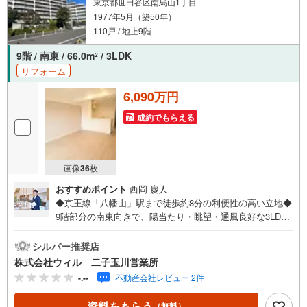
東京都世田谷区南烏山1丁目
1977年5月（築50年）
110戸 / 地上9階
9階 / 南東 / 66.0m
/ 3LDK
2
リフォーム
6,090万円
成約でもらえる
画像
36
枚
おすすめポイント
西岡 慶人
◆京王線「八幡山」駅まで徒歩約8分の利便性の高い立地◆
9階部分の南東向きで、陽当たり・眺望・通風良好な3LDK
ファミリータイプ◆全居室収納付き！うち2箇所がWICのた
め、大きなお荷物もスッキリ片付きます◆花粉の季節や雨
シルバー推奨店
の日のお洗濯にも活躍する浴室乾燥機付き◆2026年6月内
株式会社ウィル 二子玉川営業所
装リフォーム実施！気持ち良く新生活を始められます◆不
-.--
不動産会社レビュー 2件
在がちな方の心強い味方、宅配ボックスをお使いいただけ
ます◆「芦花小学校」まで徒歩約7分！子育て世帯に嬉しい
資料をもらう
（無料）