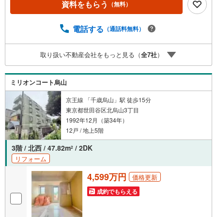
資料をもらう
（無料）
は新耐震基準に準拠しており、鉄筋コンクリート造5階建
て、全96世帯。エントランスにはオートロックと宅配ボッ
クスを備えています。お部屋は4階部分、内装はリノベーシ
電話する
（通話料無料）
ョン済み。■今すぐ見たい！■ローンが心配■買う方が得な
の？■分からない事、何でもご相談下さい。■随時！内覧可
取り扱い不動産会社をもっと見る（
全
7
社
）
能です！■平日・土日・祝祭日…日程・時間はいつでも調整
可能。ご指定の場所にお車でお迎えに上がります。■不動産
購入のご相談も随時開催中！■ ○住宅ローンのご相談 ○
ミリオンコート烏山
買換えのご相談 ○ご自宅査定のご相談 ○弊社買取も行っ
ております！
京王線 「千歳烏山」駅 徒歩15分
東京都世田谷区北烏山3丁目
1992年12月（築34年）
12戸 / 地上5階
3階 / 北西 / 47.82m
/ 2DK
2
リフォーム
4,599万円
価格更新
成約でもらえる