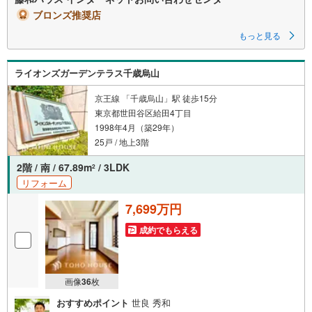
ブロンズ推奨店
もっと見る
ライオンズガーデンテラス千歳烏山
京王線 「千歳烏山」駅 徒歩15分
東京都世田谷区給田4丁目
1998年4月（築29年）
25戸 / 地上3階
2階 / 南 / 67.89m
/ 3LDK
2
リフォーム
7,699万円
成約でもらえる
画像
36
枚
おすすめポイント
世良 秀和