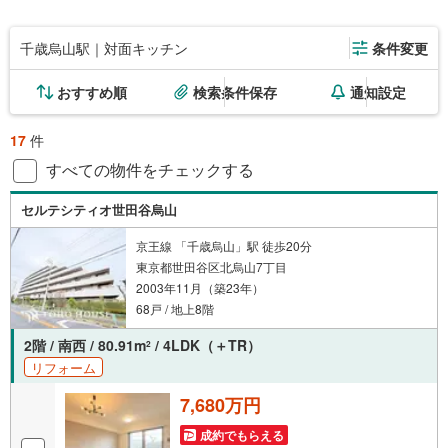
千歳烏山駅｜対面キッチン
条件変更
おすすめ順
検索条件保存
通知設定
17
件
すべての物件をチェックする
セルテシティオ世田谷烏山
京王線 「千歳烏山」駅 徒歩20分
東京都世田谷区北烏山7丁目
2003年11月（築23年）
68戸 / 地上8階
2階 / 南西 / 80.91m
/ 4LDK（＋TR）
2
リフォーム
7,680万円
成約でもらえる