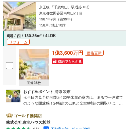
用、相続などの対策をアドバイスを致します。
京王線 「千歳烏山」駅 徒歩10分
東京都世田谷区南烏山2丁目
1987年9月（築39年）
158戸 / 地上10階
6階 / 西 / 130.36m
/ 4LDK
2
リフォーム
1億3,600万円
価格更新
成約でもらえる
画像
36
枚
おすすめポイント
湯徳 凌市
≪当日内見予約可能≫130平米超の室内は、まるで一戸建て
のような開放感！24帖超のLDKと全室6帖超の間取りは、家
具配置も自由自在です。・未来を予測し人生設計から始ま
る「未来カレンダー」のご提案。・未来に起こるであろう
ゴールド推奨店
ご自宅リフォームをオンライン上でご提案「ミラカレクラ
株式会社東宝ハウス杉並
ブ」。・不動産売却時、ご自宅を綺麗にかつ瀟洒にさせる
4.61
不動産会社レビュー 39件