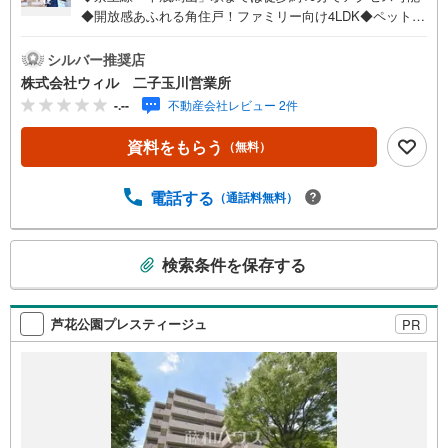
◆開放感あふれる角住戸！ファミリー向け4LDK◆ペット飼
育可（細則有）！大切なご家族と一緒にご入居できます◆
嬉しい全居室収納付きの間取りで、すっきりとしたお住ま
シルバー推奨店
い◆お料理中も会話の弾むカウンター対面キッチン採用◆
株式会社ウィル 二子玉川営業所
SIC付きですっきりとした玄関スペース◆オートロック、
-.--
不動産会社レビュー 2件
防犯カメラ導入済み、防犯性が高められています◆不在が
ちな方の心強い味方、宅配ボックス利用可能◆来客を一目
資料をもらう
（無料）
で確認できるテレビモニター付きインターホン◆24時間ゴ
ミ出し可能！お部屋はいつでもすっきり【営業時間 10:00
～19:00】上記時間はお電話が繋がりやすくなっておりま
電話する
（通話料無料）
す。ぜひお気軽にご連絡下さい！現地を見学される場合は
「室内・現地を見学する（無料）」ボタンよりご希望の日
こ
時をご記入いただけますとスムーズにご案内が可能です。
検索条件を保存する
の
【ウィル不動産販売はここが強み】（1）住宅ローンに精通
検
しており、社内にローン専門部署があります！（2）施工実
績多数のリフォーム部門も社内にあります！（3）定休日な
索
芦花公園プレスティージュ
PR
し！
条
件
で
通
知