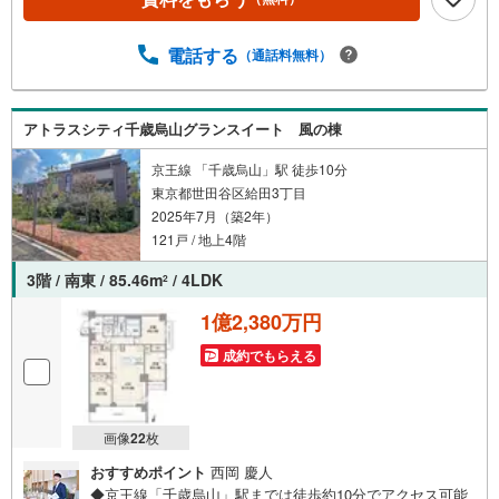
立地です！◆「まいばすけっと 八幡山駅前店」まで徒歩約
5分と、日々のお買い物に便利な立地！【営業時間 10:00～
19:00】上記時間はお電話が繋がりやすくなっております。
電話する
（通話料無料）
ぜひお気軽にご連絡下さい！現地を見学される場合は「室
内・現地を見学する（無料）」ボタンよりご希望の日時を
ご記入いただけますとスムーズにご案内が可能です。【ウ
アトラスシティ千歳烏山グランスイート 風の棟
ィル不動産販売はここが強み】（1）住宅ローンに精通して
おり、社内にローン専門部署があります！（2）施工実績多
京王線 「千歳烏山」駅 徒歩10分
数のリフォーム部門も社内にあります！（3）定休日なし！
東京都世田谷区給田3丁目
2025年7月（築2年）
121戸 / 地上4階
3階 / 南東 / 85.46m
/ 4LDK
2
1億2,380万円
成約でもらえる
画像
22
枚
おすすめポイント
西岡 慶人
◆京王線「千歳烏山」駅までは徒歩約10分でアクセス可能