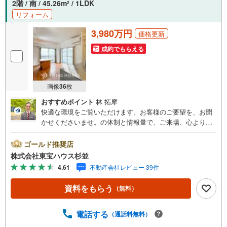
2階 / 南 / 45.26m
/ 1LDK
2
リフォーム
3,980万円
価格更新
成約でもらえる
画像
36
枚
おすすめポイント
林 拓摩
快適な環境をご覧いただけます。お客様のご要望を、お聞
かせくださいませ。の体制と情報量で、ご来場、心よりお
待ちしております。・ 未来を予測し人生設計から始まる
「未来カレンダー」のご提案。・ 未来に起こるであろうご
ゴールド推奨店
自宅リフォームをオンライン上でご提案「ミラカレクラ
株式会社東宝ハウス杉並
ブ」。・ 不動産売却時、ご自宅を綺麗にかつ瀟洒にさせる
4.61
不動産会社レビュー 39件
CG加工ホームステイジングサービス。・ 購入者様へ、税
理士による確定申告の無料セミナーをご招待いたします。
資料をもらう
（無料）
◆ご予約に際して◆日時のご希望をお伝えください。（も
ちろん当日でも対応可能です）事前に鍵等の手配や内覧
（居住中物件）の手配が必要な場合がございますのでご容
電話する
（通話料無料）
赦ください。事前にご連絡をいただけると、スムーズなご