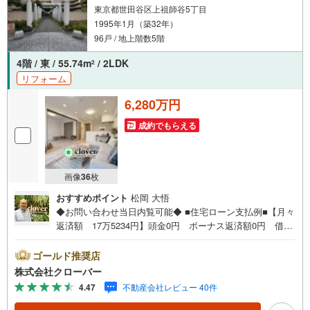
東京都世田谷区上祖師谷5丁目
1995年1月（築32年）
96戸 / 地上階数5階
4階 / 東 / 55.74m
/ 2LDK
2
リフォーム
6,280万円
成約でもらえる
画像
36
枚
おすすめポイント
松岡 大悟
◆お問い合わせ当日内覧可能◆ ■住宅ローン支払例■【月々
返済額 17万5234円】頭金0円 ボーナス返済額0円 借入
額6280万円 金利0.93％（変動金利） 35年返済の場合
●住宅ローン、諸費用ローンお気軽にご相談下さい！世田谷
ゴールド推奨店
区上祖師谷に佇むグランクレスト上祖師谷。京王線「仙
株式会社クローバー
川」駅から徒歩10分、緑の多い静かな住宅地にあるマンシ
4.47
不動産会社レビュー 40件
ョンです。閑静なエリアとはいっても商業施設や飲食店な
どの選択肢は多く、生活環境は良好です。1995年築の建物