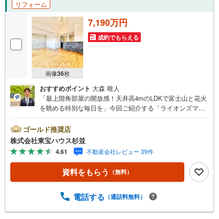
リフォーム
7,190万円
成約でもらえる
画像
36
枚
おすすめポイント
大森 唯人
「最上階角部屋の開放感！天井高4mのLDKで富士山と花火
を眺める特別な毎日を」今回ご紹介する「ライオンズマン
ション芦花公園」は、とにかく「最上階角部屋がもたらす
圧倒的な開放感と眺望」が主役のお部屋です！お部屋に入
ゴールド推奨店
ってリビングへ進むと、一番高いところで天井高4mという
株式会社東宝ハウス杉並
高い勾配天井が広がっており、マンションとは思えないほ
4.61
不動産会社レビュー 39件
どの心地よい抜け感に驚かされます。南東角部屋につきお
部屋全体に温かい光が差し込み、バルコニーからは晴れた
資料をもらう
（無料）
日に富士山を一望！さらに夏には多摩川の花火大会まで楽
しめてしまうという、まさにロケーションの特等席です。
室内には大容量の天井裏収納（グルニエ）やWICがついて
電話する
（通話料無料）
おり、お荷物が多いご家庭でもすっきり空間をキープでき
ます。芦花公園駅から徒歩5分と駅近で、ペットも2匹まで