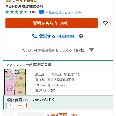
ゴールド推奨店
（3）産休/育休/契約社員/派遣社員/アルバイト/パート/独
ME不動産城北株式会社
身/自営業/経営者（4）延滞、滞納、個信アウト対応可
4.94
不動産会社レビュー 36件
（5）収入合算や親子ローン（6）金融機関の借入まとめ
等、家具、家電、引越し費用等おまとめローン（7）永住権
資料をもらう
（無料）
無、持病あり、持ち家残債有でも相談可能●3つの安心サポ
ート●1.営業車にて安全にご案内。お住まい探しに集中して
頂けます。2.FPソフトを使用しマイホーム購入の資金計
電話する
（通話料無料）
画・購入から老後までの人生設計を実施することで暮らし
に安心を提案します。3.どんなに信用のある建築会社でも
取り扱い不動産会社をもっと見る（
全
2
社
）
ご自分の目で確認することは重要ですよね。弊社は特殊機
材を使用してインスペクションを実施します。
シャルマンコーポ第2芦花公園
京王線 「千歳烏山」駅 徒歩11分
東京都世田谷区南烏山3丁目
1982年3月（築45年）
38戸 / 地上5階
1階 / 南西 / 68.97m
/ 2SLDK
2
リフォーム
5,699万円
NEW