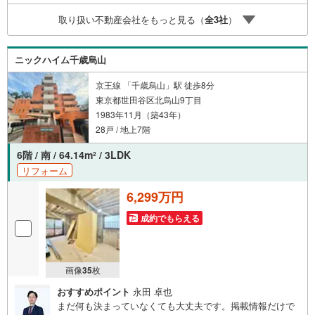
案内が可能となりますのでお手数ですがご一報ください。
取り扱い不動産会社をもっと見る（
全
3
社
）
◆物件のご案内は◆弊社へのご来社、お客様宅へのお迎
え・最寄駅での待ち合わせ、物件周辺のコンビニ等でお待
ち合わせなど、ご希望をお伝えください。ご希望条件をお
ニックハイム千歳烏山
伝え頂けましたら、ご見学希望物件以外の資料も用意して
参ります。もちろん他の物件も併せてご案内させていただ
京王線 「千歳烏山」駅 徒歩8分
きます。
東京都世田谷区北烏山9丁目
1983年11月（築43年）
28戸 / 地上7階
6階 / 南 / 64.14m
/ 3LDK
2
リフォーム
6,299万円
成約でもらえる
画像
35
枚
おすすめポイント
永田 卓也
まだ何も決まっていなくても大丈夫です。掲載情報だけで