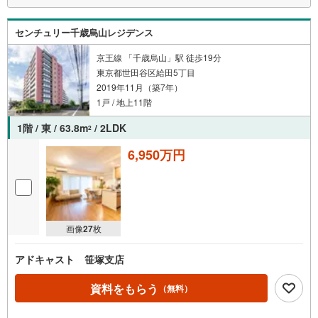
センチュリー千歳烏山レジデンス
京王線 「千歳烏山」駅 徒歩19分
東京都世田谷区給田5丁目
2019年11月（築7年）
1戸 / 地上11階
1階 / 東 / 63.8m
/ 2LDK
2
6,950万円
画像
27
枚
アドキャスト 笹塚支店
資料をもらう
（無料）