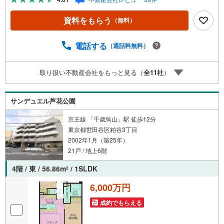
CG加工ホームステイジングサービス。・購入者様へ、税理
士による確定申告の無料セミナーをご招待いたします。◆
資料をもらう
（無料）
ご予約に際して◆日時のご希望をお伝えください。（もち
ろん当日でも対応可能です）事前に鍵等の手配や内覧（居
住中物件）の手配が必要な場合がございますのでご容赦く
電話する
（通話料無料）
ださい。事前にご連絡をいただけると、スムーズなご案内
が可能となりますのでお手数ですがご一報ください。◆物
取り扱い不動産会社をもっと見る（
全
11
社
）
件のご案内は◆弊社へのご来社、お客様宅へのお迎え・最
寄駅での待ち合わせ、物件周辺のコンビニ等でお待ち合わ
せなど、ご希望をお伝えください。ご希望条件をお伝え頂
サンデュエル芦花公園
けましたら、ご見学希望物件以外の資料も用意して参りま
す。
京王線 「千歳烏山」駅 徒歩12分
東京都世田谷区粕谷3丁目
2002年1月（築25年）
21戸 / 地上6階
4階 / 東 / 56.86m
/ 1SLDK
2
6,000万円
成約でもらえる