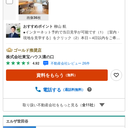
画像
36
枚
おすすめポイント
柳山 航
●インターネット予約で当日見学が可能です（1）［室内・
現地を見学する］をクリック（2）本日～4日以内をご希望
の方は「ご要望・ご質問欄」に希望日時をご記入くださ
い！●10:00～21:00はお電話でのお問い合わせがスムーズで
ゴールド推奨店
す。【Yahoo！ 不動産キャンペーン対象店舗】当店で物件
株式会社東宝ハウス溝の口
を成約するとPayPayポイントがもらえる「Yahoo！不動産
4.92
不動産会社レビュー 26件
物件ご成約キャンペーン」の対象になります。「資料をも
らう」「見学予約をする」ボタンからお問い合わせくださ
資料をもらう
（無料）
い。※必ずYahoo！ JAPAN IDでログインしてください。※P
ayPayポイントは出金と譲渡はできません。たくさんのお
客様からのお言葉に感謝してこれからも楽しく素敵なお家
電話する
（通話料無料）
探しをお約束します。お家探しを始めてみようと思われた
らまずは、お気軽に東宝ハウス溝の口に相談してみません
取り扱い不動産会社をもっと見る（
全
11
社
）
か？何も決まっていなくて大丈夫！まずはお客様の夢をお
聞かせ下さい！未来の「不安」を「安心」に変える「未来
カレンダー」もご来店時に好評です。スタッフ一同いつで
エルザ世田谷
もお客様のお問合せをお待ちしております。