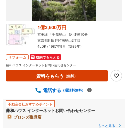
を
受
け
取
る
1億3,600万円
・
京王線 「千歳烏山」駅 徒歩10分
条
東京都世田谷区南烏山2丁目
件
4LDK / 1987年9月（築39年）
を
マ
リフォーム
成約でもらえる
イ
藤和ハウス インターネットお問い合わせセンター
ペ
資料をもらう
ー
（無料）
ジ
に
電話する
（通話料無料）
保
存
不動産会社おすすめポイント
す
藤和ハウス インターネットお問い合わせセンター
る
ブロンズ推奨店
もっと見る