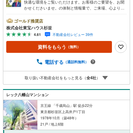
快適な環境をご覧いただけます。お客様のご要望を、お聞
かせくださいませ。の体制と情報量で、ご来場、心よりお
待ちしております。・ 未来を予測し人生設計から始まる
「未来カレンダー」のご提案。・ 未来に起こるであろうご
ゴールド推奨店
自宅リフォームをオンライン上でご提案「ミラカレクラ
株式会社東宝ハウス杉並
ブ」。・ 不動産売却時、ご自宅を綺麗にかつ瀟洒にさせる
4.61
不動産会社レビュー 39件
CG加工ホームステイジングサービス。・ 購入者様へ、税
理士による確定申告の無料セミナーをご招待いたします。
資料をもらう
（無料）
◆ご予約に際して◆日時のご希望をお伝えください。（も
ちろん当日でも対応可能です）事前に鍵等の手配や内覧
（居住中物件）の手配が必要な場合がございますのでご容
電話する
（通話料無料）
赦ください。事前にご連絡をいただけると、スムーズなご
案内が可能となりますのでお手数ですがご一報ください。
取り扱い不動産会社をもっと見る（
全
4
社
）
◆物件のご案内は◆弊社へのご来社、お客様宅へのお迎
え・最寄駅での待ち合わせ、物件周辺のコンビニ等でお待
ち合わせなど、ご希望をお伝えください。ご希望条件をお
レック八幡山マンション
伝え頂けましたら、ご見学希望物件以外の資料も用意して
参ります。もちろん他の物件も併せてご案内させていただ
京王線 「千歳烏山」駅 徒歩22分
きます。
東京都杉並区上高井戸1丁目
1978年10月（築48年）
21戸 / 地上6階