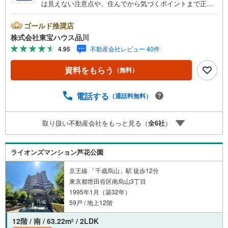
は見えない注意点や、住んでから気づくポイントまで正直
にお伝えします。東宝ハウス品川では、良いことも悪いこ
とも包み隠さずお伝えし、「納得して選ぶ」ためのサポー
ゴールド推奨店
トを大切にしています。現地でしか分からないリアルな情
株式会社東宝ハウス品川
報も含めて、一緒に後悔しない住まい探しを進めていきま
4.95
不動産会社レビュー 40件
しょう。まずはお気軽にご相談ください。【Yahoo！ 不動
産キャンペーン対象店舗】当店で物件を成約するとPayPay
資料をもらう
（無料）
ボーナスライトがもらえる「Yahoo！ 不動産 物件ご成約キ
ャンペーン」の対象になります。「資料をもらう」「見学
予約をする」ボタンからお問い合わせください。※必ずYah
電話する
（通話料無料）
oo！ JAPAN IDでログインしてください。※PayPayボーナ
スライトは出金と譲渡はできません。ご案内・詳細な資料
取り扱い不動産会社をもっと見る（
全
6
社
）
のご請求はお気軽にどうぞ♪お電話でのお問い合わせも常
時受け付けております！お気軽にお問い合わせください。
ライオンズマンション芦花公園
京王線 「千歳烏山」駅 徒歩12分
東京都世田谷区南烏山3丁目
1995年1月（築32年）
59戸 / 地上12階
12階 / 南 / 63.22m
/ 2LDK
2