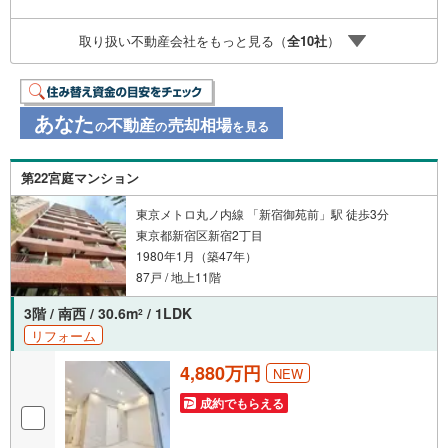
oo！ JAPAN IDでログインしてください。※PayPayボーナ
スライトは出金と譲渡はできません。ご案内・詳細な資料
取り扱い不動産会社をもっと見る（
全
10
社
）
のご請求はお気軽にどうぞ♪お電話でのお問い合わせも常
時受け付けております！お気軽にお問い合わせください。
あなた
不動産
売却相場
の
の
を見る
第22宮庭マンション
東京メトロ丸ノ内線 「新宿御苑前」駅 徒歩3分
東京都新宿区新宿2丁目
1980年1月（築47年）
87戸 / 地上11階
3階 / 南西 / 30.6m
/ 1LDK
2
リフォーム
4,880万円
NEW
成約でもらえる