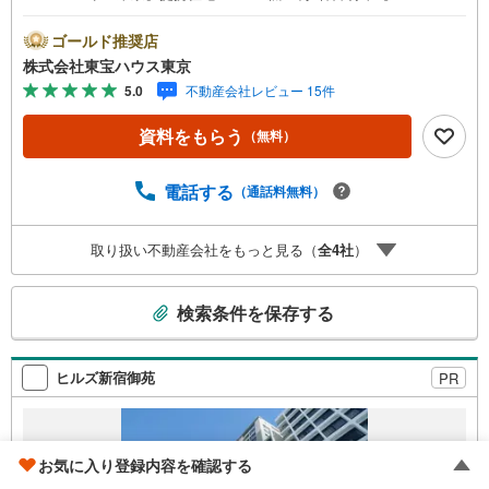
動産キャンペーン対象店舗】当店で物件を成約するとPayP
ayボーナスライトがもらえる「Yahoo！ 不動産 物件ご成約
ゴールド推奨店
キャンペーン」の対象になります。「資料をもらう」「見
株式会社東宝ハウス東京
学予約をする」ボタンからお問い合わせください。※必ずY
5.0
不動産会社レビュー 15件
ahoo！ JAPAN IDでログインしてください。※PayPayボー
ナスライトは出金と譲渡はできません。ご案内・詳細な資
資料をもらう
（無料）
料のご請求はお気軽にどうぞ♪お電話でのお問い合わせも
常時受け付けております！お気軽にお問い合わせくださ
い。
電話する
（通話料無料）
取り扱い不動産会社をもっと見る（
全
4
社
）
こ
検索条件を保存する
の
検
索
ヒルズ新宿御苑
PR
条
件
で
お気に入り登録内容を確認する
通