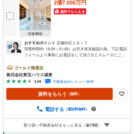
2億7,000万円
成約でもらえる
画像
36
枚
おすすめポイント
店舗対応スタッフ
営業時間内（9:00～21:00）は空き状況確認の為、下記電話
フォームより事前にお電話をして頂けるとスムーズにご案
内ができます。▽TOHO HOUSE CLUB▽現時点の未来
カレンダーの作成▽ご購入後もお客様の人生のパートナー
ゴールド推奨店
として暮らしの「安心」を守り続けます。【Yahoo！ 不動
株式会社東宝ハウス城東
産キャンペーン対象店舗】当店で物件を成約するとPayPay
4.69
不動産会社レビュー 66件
ボーナスライトがもらえる「Yahoo！ 不動産 物件ご成約キ
ャンペーン」の対象になります。「資料をもらう」「見学
資料をもらう
（無料）
予約をする」ボタンからお問い合わせください。※必ずYah
oo！ JAPAN IDでログインしてください。※PayPayボーナ
スライトは出金と譲渡はできません。ご案内・詳細な資料
電話する
（通話料無料）
のご請求はお気軽にどうぞ♪お電話でのお問い合わせも常
時受け付けております！■頭金0円からのご購入可能です■
取り扱い不動産会社をもっと見る（
全
13
社
）
（諸費用もOK）お気軽にお問い合わせください。