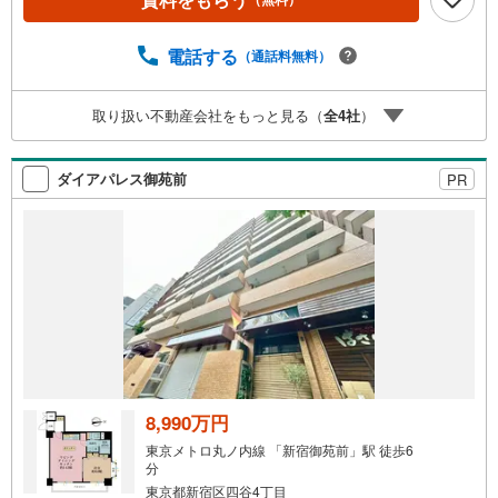
予約をする」ボタンからお問い合わせください。※必ずYah
oo！ JAPAN IDでログインしてください。※PayPayボーナ
スライトは出金と譲渡はできません。ご案内・詳細な資料
電話する
（通話料無料）
のご請求はお気軽にどうぞ♪お電話でのお問い合わせも常
時受け付けております！■頭金0円からのご購入可能です■
取り扱い不動産会社をもっと見る（
全
4
社
）
（諸費用もOK）お気軽にお問い合わせください。
ダイアパレス御苑前
PR
8,990万円
東京メトロ丸ノ内線 「新宿御苑前」駅 徒歩6
分
東京都新宿区四谷4丁目