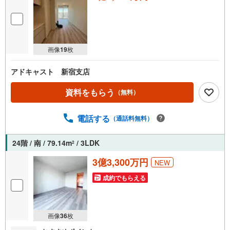
日時をご記入いただけますとスムーズにご案内が可能で
す。【ウィル不動産販売はここが強み】（1）住宅ローンに
精通したローン専門部署があります！（2）施工実績多数の
リフォーム部門も社内にあります！（3）定休日なし！
画像
19
枚
アドキャスト 新宿支店
資料をもらう
（無料）
電話する
（通話料無料）
24階 / 南 / 79.14m
/ 3LDK
2
3億3,300万円
NEW
成約でもらえる
画像
36
枚