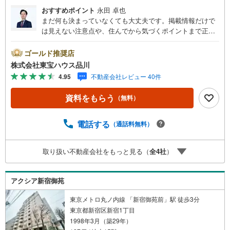
おすすめポイント
永田 卓也
まだ何も決まっていなくても大丈夫です。掲載情報だけで
は見えない注意点や、住んでから気づくポイントまで正直
にお伝えします。東宝ハウス品川では、良いことも悪いこ
とも包み隠さずお伝えし、「納得して選ぶ」ためのサポー
ゴールド推奨店
トを大切にしています。現地でしか分からないリアルな情
株式会社東宝ハウス品川
報も含めて、一緒に後悔しない住まい探しを進めていきま
4.95
不動産会社レビュー 40件
しょう。まずはお気軽にご相談ください。【Yahoo！ 不動
産キャンペーン対象店舗】当店で物件を成約するとPayPay
資料をもらう
（無料）
ボーナスライトがもらえる「Yahoo！ 不動産 物件ご成約キ
ャンペーン」の対象になります。「資料をもらう」「見学
予約をする」ボタンからお問い合わせください。※必ずYah
電話する
（通話料無料）
oo！ JAPAN IDでログインしてください。※PayPayボーナ
スライトは出金と譲渡はできません。ご案内・詳細な資料
取り扱い不動産会社をもっと見る（
全
4
社
）
のご請求はお気軽にどうぞ♪お電話でのお問い合わせも常
時受け付けております！お気軽にお問い合わせください。
アクシア新宿御苑
東京メトロ丸ノ内線 「新宿御苑前」駅 徒歩3分
東京都新宿区新宿1丁目
1998年3月（築29年）