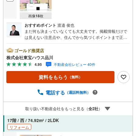
画像
18
枚
おすすめポイント
渡邉 俊也
まだ何も決まっていなくても大丈夫です。掲載情報だけで
は見えない注意点や、住んでから気づくポイントまで正直
にお伝えします。東宝ハウス品川では、良いことも悪いこ
とも包み隠さずお伝えし、「納得して選ぶ」ためのサポー
ゴールド推奨店
トを大切にしています。現地でしか分からないリアルな情
株式会社東宝ハウス品川
報も含めて、一緒に後悔しない住まい探しを進めていきま
4.95
不動産会社レビュー 40件
しょう。まずはお気軽にご相談ください。【Yahoo！ 不動
産キャンペーン対象店舗】当店で物件を成約するとPayPay
資料をもらう
（無料）
ボーナスライトがもらえる「Yahoo！ 不動産 物件ご成約キ
ャンペーン」の対象になります。「資料をもらう」「見学
予約をする」ボタンからお問い合わせください。※必ずYah
電話する
（通話料無料）
oo！ JAPAN IDでログインしてください。※PayPayボーナ
スライトは出金と譲渡はできません。ご案内・詳細な資料
取り扱い不動産会社をもっと見る（
全
2
社
）
のご請求はお気軽にどうぞ♪お電話でのお問い合わせも常
時受け付けております！お気軽にお問い合わせください。
17階 / 西 / 74.92m
/ 2LDK
2
リフォーム