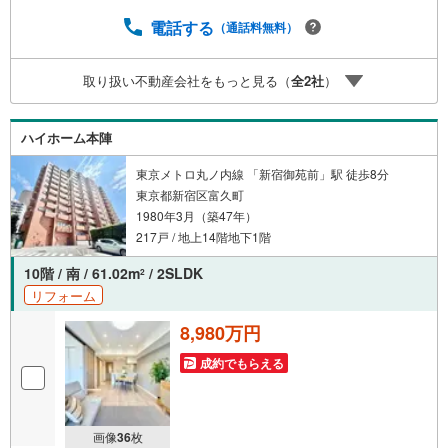
常時受け付けております！お気軽にお問い合わせくださ
い。
電話する
（通話料無料）
取り扱い不動産会社をもっと見る（
全
2
社
）
ハイホーム本陣
東京メトロ丸ノ内線 「新宿御苑前」駅 徒歩8分
東京都新宿区富久町
1980年3月（築47年）
217戸 / 地上14階地下1階
10階 / 南 / 61.02m
/ 2SLDK
2
リフォーム
8,980万円
成約でもらえる
画像
36
枚