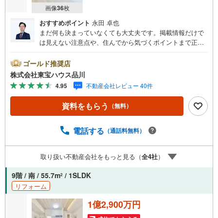
画像
36
枚
おすすめポイント
永田 卓也
まだ何も決まっていなくても大丈夫です。掲載情報だけで
は見えない注意点や、住んでから気づくポイントまで正直
にお伝えします。東宝ハウス品川では、良いことも悪いこ
とも包み隠さずお伝えし、「納得して選ぶ」ためのサポー
ゴールド推奨店
トを大切にしています。現地でしか分からないリアルな情
株式会社東宝ハウス品川
報も含めて、一緒に後悔しない住まい探しを進めていきま
4.95
不動産会社レビュー 40件
しょう。まずはお気軽にご相談ください。【Yahoo！ 不動
産キャンペーン対象店舗】当店で物件を成約するとPayPay
資料をもらう
（無料）
ボーナスライトがもらえる「Yahoo！ 不動産 物件ご成約キ
ャンペーン」の対象になります。「資料をもらう」「見学
予約をする」ボタンからお問い合わせください。※必ずYah
電話する
（通話料無料）
oo！ JAPAN IDでログインしてください。※PayPayボーナ
スライトは出金と譲渡はできません。ご案内・詳細な資料
取り扱い不動産会社をもっと見る（
全
4
社
）
のご請求はお気軽にどうぞ♪お電話でのお問い合わせも常
時受け付けております！お気軽にお問い合わせください。
9階 / 南 / 55.7m
/ 1SLDK
2
リフォーム
1億2,900万円