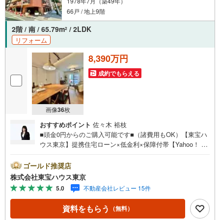
1978年7月（築49年）
66戸 / 地上9階
ご案内・詳細な資料のご請求はお気軽にどうぞ♪
お電話でのお問い合わせも常時受け付けております！
2階 / 南 / 65.79m
/ 2LDK
2
リフォーム
お気軽にお問い合わせください。
8,390万円
成約でもらえる
画像
36
枚
おすすめポイント
佐々木 裕枝
■頭金0円からのご購入可能です■（諸費用もOK）【東宝ハ
ウス東京】提携住宅ローン×低金利×保障付帯【Yahoo！ 不
動産キャンペーン対象店舗】当店で物件を成約するとPayP
ayボーナスライトがもらえる「Yahoo！ 不動産 物件ご成約
ゴールド推奨店
キャンペーン」の対象になります。「資料をもらう」「見
株式会社東宝ハウス東京
学予約をする」ボタンからお問い合わせください。※必ずY
5.0
不動産会社レビュー 15件
ahoo！ JAPAN IDでログインしてください。※PayPayボー
ナスライトは出金と譲渡はできません。ご案内・詳細な資
資料をもらう
（無料）
料のご請求はお気軽にどうぞ♪お電話でのお問い合わせも