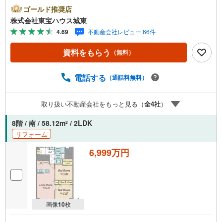
カレンダーの作成▽ご購入後もお客様の人生のパートナー
ゴールド推奨店
として暮らしの「安心」を守り続けます。【Yahoo！ 不動
株式会社東宝ハウス城東
産キャンペーン対象店舗】当店で物件を成約するとPayPay
4.69
不動産会社レビュー 66件
ボーナスライトがもらえる「Yahoo！ 不動産 物件ご成約キ
ャンペーン」の対象になります。「資料をもらう」「見学
資料をもらう
（無料）
予約をする」ボタンからお問い合わせください。※必ずYah
oo！ JAPAN IDでログインしてください。※PayPayボーナ
スライトは出金と譲渡はできません。ご案内・詳細な資料
電話する
（通話料無料）
のご請求はお気軽にどうぞ♪お電話でのお問い合わせも常
時受け付けております！■頭金0円からのご購入可能です■
取り扱い不動産会社をもっと見る（
全
4
社
）
（諸費用もOK）お気軽にお問い合わせください。
8階 / 南 / 58.12m
/ 2LDK
2
リフォーム
6,999万円
画像
10
枚