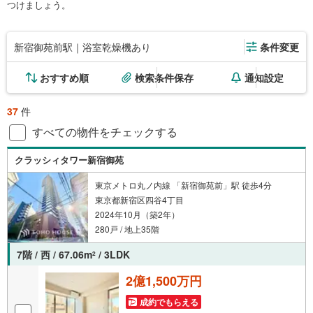
つけましょう。
新宿御苑前駅｜浴室乾燥機あり
条件変更
おすすめ順
検索条件保存
通知設定
37
件
すべての物件をチェックする
クラッシィタワー新宿御苑
東京メトロ丸ノ内線 「新宿御苑前」駅 徒歩4分
東京都新宿区四谷4丁目
2024年10月（築2年）
280戸 / 地上35階
7階 / 西 / 67.06m
/ 3LDK
2
2億1,500万円
成約でもらえる