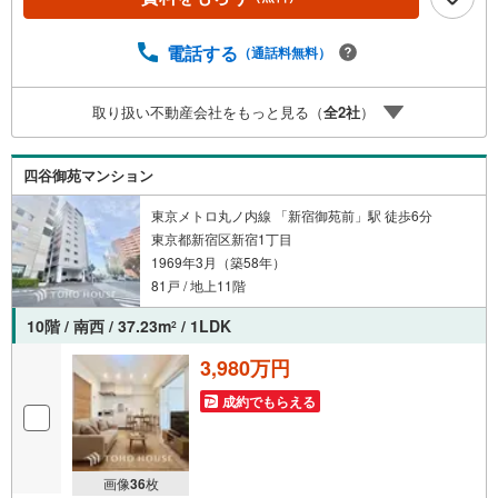
料のご請求はお気軽にどうぞ♪お電話でのお問い合わせも
常時受け付けております！お気軽にお問い合わせくださ
い。
電話する
（通話料無料）
取り扱い不動産会社をもっと見る（
全
2
社
）
四谷御苑マンション
東京メトロ丸ノ内線 「新宿御苑前」駅 徒歩6分
東京都新宿区新宿1丁目
1969年3月（築58年）
81戸 / 地上11階
10階 / 南西 / 37.23m
/ 1LDK
2
3,980万円
成約でもらえる
画像
36
枚