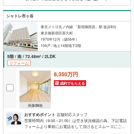
（諸費用もOK）お気軽にお問い合わせください。
シャトレ市ヶ谷
東京メトロ丸ノ内線 「新宿御苑前」駅 徒歩8分
東京都新宿区富久町
1970年12月（築56年）
106戸 / 地上14階地下2階
5階 / 南 / 72.48m
/ 2LDK
2
リフォーム
8,350万円
成約でもらえる
画像
36
枚
おすすめポイント
店舗対応スタッフ
営業時間内（9:00～21:00）は空き状況確認の為、下記電話
フォームより事前にお電話をして頂けるとスムーズにご案
内ができます。▽TOHO HOUSE CLUB▽現時点の未来