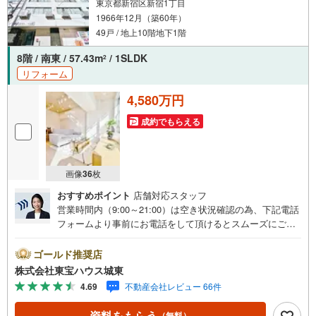
東京都新宿区新宿1丁目
1966年12月（築60年）
49戸 / 地上10階地下1階
8階 / 南東 / 57.43m
/ 1SLDK
2
リフォーム
4,580万円
成約でもらえる
画像
36
枚
おすすめポイント
店舗対応スタッフ
営業時間内（9:00～21:00）は空き状況確認の為、下記電話
フォームより事前にお電話をして頂けるとスムーズにご案
内ができます。▽TOHO HOUSE CLUB▽現時点の未来
カレンダーの作成▽ご購入後もお客様の人生のパートナー
ゴールド推奨店
として暮らしの「安心」を守り続けます。【Yahoo！ 不動
株式会社東宝ハウス城東
産キャンペーン対象店舗】当店で物件を成約するとPayPay
4.69
不動産会社レビュー 66件
ボーナスライトがもらえる「Yahoo！ 不動産 物件ご成約キ
ャンペーン」の対象になります。「資料をもらう」「見学
資料をもらう
（無料）