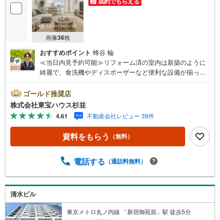
成約でもらえる
画像
36
枚
おすすめポイント
蜂谷 輪
≪当日内見予約可能≫リフォーム済の室内は新築のように
綺麗で、食洗機やディスポーザーなど便利な設備が揃って
います！ 約5.8帖のサービスルームや豊富な収納もあり、
使い勝手の良い間取りが魅力。 9階からの眺望もぜひ現地
ゴールド推奨店
で体感してくださいね。◆ご予約に際して◆日時のご希望
株式会社東宝ハウス杉並
をお伝えください。（もちろん当日でも対応可能です）事
4.61
不動産会社レビュー 39件
前に鍵等の手配や内覧（居住中物件）の手配が必要な場合
がございますのでご容赦ください。事前にご連絡をいただ
資料をもらう
（無料）
けると、スムーズなご案内が可能となりますのでお手数で
すがご一報ください。◆物件のご案内は◆弊社へのご来
社、お客様宅へのお迎え・最寄駅での待ち合わせ、物件周
電話する
（通話料無料）
辺のコンビニ等でお待ち合わせなど、ご希望をお伝えくだ
さい。ご希望条件をお伝え頂けましたら、ご見学希望物件
以外の資料も用意して参ります。もちろん他の物件も併せ
清水ビル
てご案内させていただきます。
東京メトロ丸ノ内線 「新宿御苑前」駅 徒歩5分