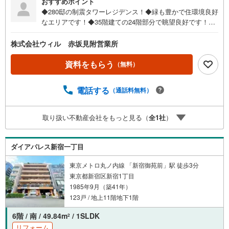
おすすめポイント
◆280邸の制震タワーレジデンス！◆緑も豊かで住環境良好
なエリアです！◆35階建ての24階部分で眺望良好です！◆
ファミリーにおすすめ！3LDKタイプの間取り！◆南向き
で、明るい陽射しと気持ちの良い風を感じられるお住まい
株式会社ウィル 赤坂見附営業所
です！◆全居室5帖以上のゆとりの間取り設計です！◆LDK
は約17帖とゆとりの空間がございます！◆各居室に収納が
資料をもらう
（無料）
設けられており、お部屋のスペースを有効的に使えます◆
効率よくお料理できるL字型のキッチン◆3部屋に面したバ
電話する
（通話料無料）
ルコニーは開放感がございます！◆大切な家族の一員であ
るペットと暮らせる物件です（細則有）【営業時間 10:00
～19:00】上記時間はお電話が繋がりやすくなっておりま
取り扱い不動産会社をもっと見る（
全
1
社
）
す。ぜひお気軽にご連絡下さい！現地を見学される場合は
「室内・現地を見学する（無料）」ボタンよりご希望の日
時をご記入いただけますとスムーズにご案内が可能です。
ダイアパレス新宿一丁目
【ウィル不動産販売はここが強み】（1）住宅ローンに精通
したローン専門部署があります！（2）施工実績多数のリフ
東京メトロ丸ノ内線 「新宿御苑前」駅 徒歩3分
ォーム部門も社内にあります！（3）定休日なし！
東京都新宿区新宿1丁目
1985年9月（築41年）
123戸 / 地上11階地下1階
6階 / 南 / 49.84m
/ 1SLDK
2
リフォーム