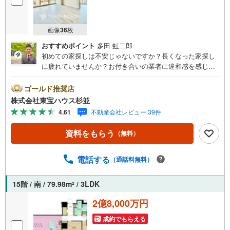
画像
36
枚
おすすめポイント
多田 虹二郎
初めての家探しは不安じゃないですか？長くなった家探し
に疲れていませんか？お付き合いの業者に違和感を感じて
いませんか？東宝ハウス杉並は仲介業者です。仲介に特化
したプロが、何のしがらみもなく、お客様の理想の物件を
ゴールド推奨店
お探しします。東宝ハウス杉並【（FD）:】ご見学希望の物
株式会社東宝ハウス杉並
件以外も併せてご案内させていただきます。遠慮なくご希
4.61
不動産会社レビュー 39件
望をお伝えくださいませ。■ご見学について■【営業時間 9:
00～21:00】人気物件は特に問い合わせが集中するため、お
資料をもらう
（無料）
早めにお電話くださいませ。「室内・現地を見学する」ボ
タンよりご予約いただくとご見学がスムーズとなります。■
TOHO HOUSE CLUB■弊社で売買されたお客様はTOHO H
電話する
（通話料無料）
OUSE CLUBに加入可能。10～20年後のリフォーム、保険
の見直しや借り換えなど、オンラインでやりとりができま
15階 / 南 / 79.98m
/ 3LDK
2
す。■FPによるファイナンシャルライフサポート■ファイナ
ンシャルプランナーが住宅ローン、保険・税金、資産運
2億8,000万円
用、相続などの対策をアドバイスを致します。
成約でもらえる