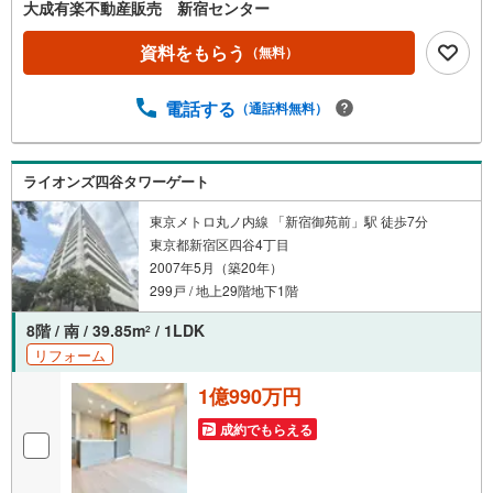
大成有楽不動産販売 新宿センター
資料をもらう
（無料）
電話する
（通話料無料）
ライオンズ四谷タワーゲート
東京メトロ丸ノ内線 「新宿御苑前」駅 徒歩7分
東京都新宿区四谷4丁目
2007年5月（築20年）
299戸 / 地上29階地下1階
8階 / 南 / 39.85m
/ 1LDK
2
リフォーム
1億990万円
成約でもらえる