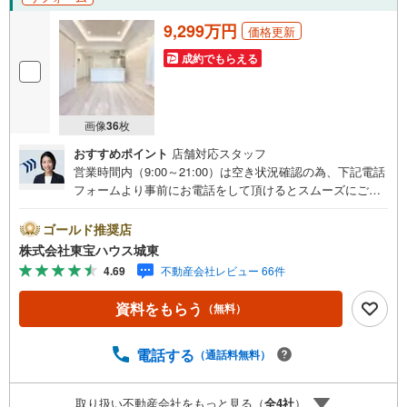
9,299万円
価格更新
成約でもらえる
画像
36
枚
おすすめポイント
店舗対応スタッフ
営業時間内（9:00～21:00）は空き状況確認の為、下記電話
フォームより事前にお電話をして頂けるとスムーズにご案
内ができます。▽TOHO HOUSE CLUB▽現時点の未来
カレンダーの作成▽ご購入後もお客様の人生のパートナー
ゴールド推奨店
として暮らしの「安心」を守り続けます。【Yahoo！ 不動
株式会社東宝ハウス城東
産キャンペーン対象店舗】当店で物件を成約するとPayPay
4.69
不動産会社レビュー 66件
ボーナスライトがもらえる「Yahoo！ 不動産 物件ご成約キ
ャンペーン」の対象になります。「資料をもらう」「見学
資料をもらう
（無料）
予約をする」ボタンからお問い合わせください。※必ずYah
oo！ JAPAN IDでログインしてください。※PayPayボーナ
スライトは出金と譲渡はできません。ご案内・詳細な資料
電話する
（通話料無料）
のご請求はお気軽にどうぞ♪お電話でのお問い合わせも常
時受け付けております！■頭金0円からのご購入可能です■
取り扱い不動産会社をもっと見る（
全
4
社
）