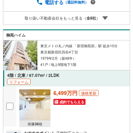
問い合わせも常時受け付けております！お気軽にお問い合
電話する
（通話料無料）
わせください。
取り扱い不動産会社をもっと見る（
全
8
社
）
御苑ハイム
東京メトロ丸ノ内線 「新宿御苑前」駅 徒歩10分
東京都新宿区四谷4丁目
1979年2月（築48年）
41戸 / 地上9階地下1階
4階 / 北東 / 67.07m
/ 2LDK
2
リフォーム
6,499万円
価格更新
成約でもらえる
画像
36
枚
おすすめポイント
店舗対応スタッフ