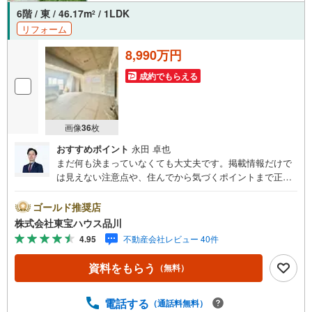
6階 / 東 / 46.17m
/ 1LDK
2
リフォーム
8,990万円
成約でもらえる
画像
36
枚
おすすめポイント
永田 卓也
まだ何も決まっていなくても大丈夫です。掲載情報だけで
は見えない注意点や、住んでから気づくポイントまで正直
にお伝えします。東宝ハウス品川では、良いことも悪いこ
とも包み隠さずお伝えし、「納得して選ぶ」ためのサポー
ゴールド推奨店
トを大切にしています。現地でしか分からないリアルな情
株式会社東宝ハウス品川
報も含めて、一緒に後悔しない住まい探しを進めていきま
4.95
不動産会社レビュー 40件
しょう。まずはお気軽にご相談ください。【Yahoo！ 不動
産キャンペーン対象店舗】当店で物件を成約するとPayPay
資料をもらう
（無料）
ボーナスライトがもらえる「Yahoo！ 不動産 物件ご成約キ
ャンペーン」の対象になります。「資料をもらう」「見学
予約をする」ボタンからお問い合わせください。※必ずYah
電話する
（通話料無料）