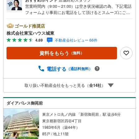
営業時間内（9:00～21:00）は空き状況確認の為、下記電話
フォームより事前にお電話をして頂けるとスムーズにご案
内ができます。▽TOHO HOUSE CLUB▽現時点の未来
カレンダーの作成▽ご購入後もお客様の人生のパートナー
ゴールド推奨店
として暮らしの「安心」を守り続けます。【Yahoo！ 不動
株式会社東宝ハウス城東
産キャンペーン対象店舗】当店で物件を成約するとPayPay
4.69
不動産会社レビュー 66件
ボーナスライトがもらえる「Yahoo！ 不動産 物件ご成約キ
ャンペーン」の対象になります。「資料をもらう」「見学
資料をもらう
（無料）
予約をする」ボタンからお問い合わせください。※必ずYah
oo！ JAPAN IDでログインしてください。※PayPayボーナ
スライトは出金と譲渡はできません。ご案内・詳細な資料
電話する
（通話料無料）
のご請求はお気軽にどうぞ♪お電話でのお問い合わせも常
時受け付けております！■頭金0円からのご購入可能です■
取り扱い不動産会社をもっと見る（
全
14
社
）
（諸費用もOK）お気軽にお問い合わせください。
ダイアパレス御苑前
東京メトロ丸ノ内線 「新宿御苑前」駅 徒歩6分
東京都新宿区四谷4丁目
1983年6月（築44年）
85戸 / 地上11階