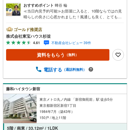
おすすめポイント
蜂谷 輪
≪当日内見予約可能≫お部屋に入ると、10階ならではの見
晴らしの良さに心惹かれました！風通しも良く、とても明
るい空間です。新宿御苑がすぐそばにあるので、お休みの
日はペットと一緒にリフレッシュできますよ。室内も綺麗
ゴールド推奨店
にリニューアルされているので、すぐに快適な暮らしが始
株式会社東宝ハウス杉並
められます。ぜひ一度、実際の雰囲気をご体感ください。
4.61
不動産会社レビュー 39件
◆ご予約に際して◆日時のご希望をお伝えください。（も
ちろん当日でも対応可能です）事前に鍵等の手配や内覧
資料をもらう
（無料）
（居住中物件）の手配が必要な場合がございますのでご容
赦ください。事前にご連絡をいただけると、スムーズなご
案内が可能となりますのでお手数ですがご一報ください。
電話する
（通話料無料）
◆物件のご案内は◆弊社へのご来社、お客様宅へのお迎
え・最寄駅での待ち合わせ、物件周辺のコンビニ等でお待
ち合わせなど、ご希望をお伝えください。ご希望条件をお
藤和ハイタウン新宿
伝え頂けましたら、ご見学希望物件以外の資料も用意して
参ります。もちろん他の物件も併せてご案内させていただ
東京メトロ丸ノ内線 「新宿御苑前」駅 徒歩5分
きます。
東京都新宿区新宿1丁目
1984年7月（築43年）
150戸 / 地上11階
5階 / 南東 / 33.12m
/ 1LDK
2