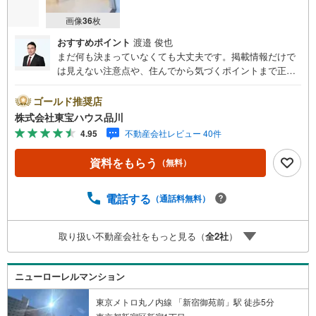
画像
36
枚
おすすめポイント
渡邉 俊也
まだ何も決まっていなくても大丈夫です。掲載情報だけで
は見えない注意点や、住んでから気づくポイントまで正直
にお伝えします。東宝ハウス品川では、良いことも悪いこ
とも包み隠さずお伝えし、「納得して選ぶ」ためのサポー
ゴールド推奨店
トを大切にしています。現地でしか分からないリアルな情
株式会社東宝ハウス品川
報も含めて、一緒に後悔しない住まい探しを進めていきま
4.95
不動産会社レビュー 40件
しょう。まずはお気軽にご相談ください。【Yahoo！ 不動
産キャンペーン対象店舗】当店で物件を成約するとPayPay
資料をもらう
（無料）
ボーナスライトがもらえる「Yahoo！ 不動産 物件ご成約キ
ャンペーン」の対象になります。「資料をもらう」「見学
予約をする」ボタンからお問い合わせください。※必ずYah
電話する
（通話料無料）
oo！ JAPAN IDでログインしてください。※PayPayボーナ
スライトは出金と譲渡はできません。ご案内・詳細な資料
取り扱い不動産会社をもっと見る（
全
2
社
）
のご請求はお気軽にどうぞ♪お電話でのお問い合わせも常
時受け付けております！お気軽にお問い合わせください。
ニューローレルマンション
東京メトロ丸ノ内線 「新宿御苑前」駅 徒歩5分