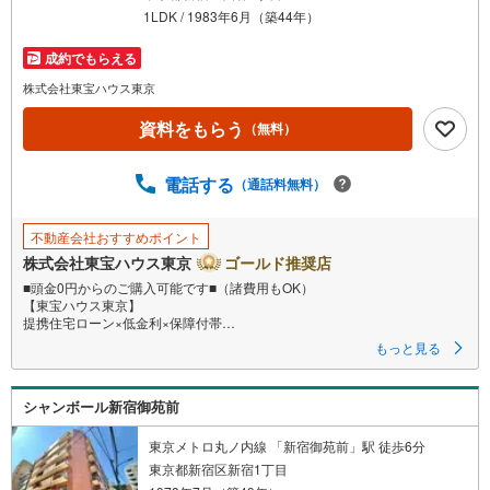
1LDK / 1983年6月（築44年）
成約でもらえる
株式会社東宝ハウス東京
資料をもらう
（無料）
電話する
（通話料無料）
不動産会社おすすめポイント
株式会社東宝ハウス東京
ゴールド推奨店
■頭金0円からのご購入可能です■（諸費用もOK）
【東宝ハウス東京】
提携住宅ローン×低金利×保障付帯
もっと見る
【Yahoo！ 不動産キャンペーン対象店舗】
当店で物件を成約するとPayPayボーナスライトがもらえる
シャンボール新宿御苑前
「Yahoo！ 不動産 物件ご成約キャンペーン」の対象になります。
「資料をもらう」「見学予約をする」ボタンからお問い合わせください。
※必ずYahoo！ JAPAN IDでログインしてください。
東京メトロ丸ノ内線 「新宿御苑前」駅 徒歩6分
※PayPayボーナスライトは出金と譲渡はできません。
東京都新宿区新宿1丁目