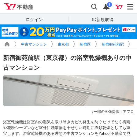
Yahoo!不動産
検索
通知
i
ログイン
ID新規取得
中古マンション
東京都
新宿区
新宿御苑前駅
新宿御苑前駅（東京都）の浴室乾燥機ありの中
古マンション
一部の画像提供：アフロ
浴室乾燥機は浴室内の湿気を取り除きカビの発生を防ぐだけでなく梅雨
や花粉シーズンなど室外に洗濯物を干せない時期に衣類乾燥としても重
宝します。浴室乾燥機のある理想の中古マンションをYahoo!不動産で見