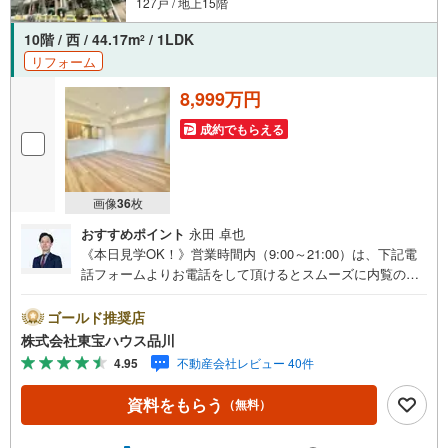
127戸 / 地上15階
10階 / 西 / 44.17m
/ 1LDK
2
リフォーム
8,999万円
成約でもらえる
画像
36
枚
おすすめポイント
永田 卓也
《本日見学OK！》営業時間内（9:00～21:00）は、下記電
話フォームよりお電話をして頂けるとスムーズに内覧のご
案内ができます。マンション売買の《 Professional 》【Ya
hoo！ 不動産キャンペーン対象店舗】当店で物件を成約す
ゴールド推奨店
るとPayPayボーナスライトがもらえる「Yahoo！ 不動産
株式会社東宝ハウス品川
物件ご成約キャンペーン」の対象になります。「資料をも
4.95
不動産会社レビュー 40件
らう」「見学予約をする」ボタンからお問い合わせくださ
い。※必ずYahoo！ JAPAN IDでログインしてください。※P
資料をもらう
（無料）
ayPayボーナスライトは出金と譲渡はできません。ご案
内・詳細な資料のご請求はお気軽にどうぞ♪お電話でのお