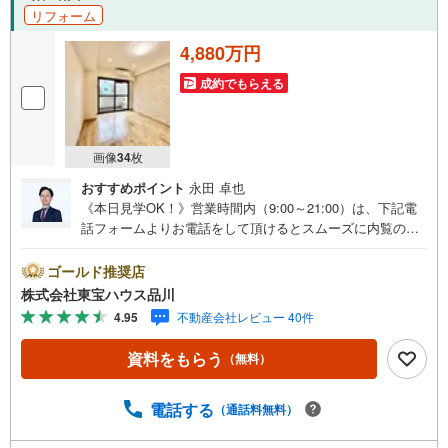
リフォーム
4,880万円
成約でもらえる
画像
34
枚
おすすめポイント
永田 卓也
《本日見学OK！》営業時間内（9:00～21:00）は、下記電
話フォームよりお電話をして頂けるとスムーズに内覧のご
案内ができます。マンション売買の《 Professional 》【Ya
hoo！ 不動産キャンペーン対象店舗】当店で物件を成約す
ゴールド推奨店
るとPayPayボーナスライトがもらえる「Yahoo！ 不動産
株式会社東宝ハウス品川
物件ご成約キャンペーン」の対象になります。「資料をも
4.95
不動産会社レビュー 40件
らう」「見学予約をする」ボタンからお問い合わせくださ
い。※必ずYahoo！ JAPAN IDでログインしてください。※P
資料をもらう
（無料）
ayPayボーナスライトは出金と譲渡はできません。ご案
内・詳細な資料のご請求はお気軽にどうぞ♪お電話でのお
問い合わせも常時受け付けております！お気軽にお問い合
電話する
（通話料無料）
わせください。