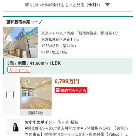
取り扱い不動産会社をもっと見る（
全
3
社
）
藤和新宿御苑コープ
東京メトロ丸ノ内線 「新宿御苑前」駅 徒歩1分
東京都新宿区新宿1丁目
1983年3月（築44年）
37戸 / 地上11階
5階 / 南西 / 41.68m
/ 1LDK
2
リフォーム
6,799万円
成約でもらえる
画像
34
枚
おすすめポイント
佐々木 裕枝
■頭金0円からのご購入可能です■（諸費用もOK）【東宝ハ
ウス東京】提携住宅ローン×低金利×保障付帯【Yahoo！ 不