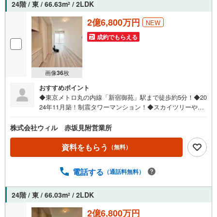
24階 / 東 / 66.63m
/ 2LDK
2
2億6,800万円
NEW
成約でもらえる
画像
36
枚
おすすめポイント
◆東京メトロ丸の内線「新宿御苑」駅まで徒歩約5分！◆20
24年11月築！制震タワーマンション！◆スカイツリーや赤
坂御苑も望める、眺望良好な2LDK！◆床暖房、浴室乾燥機
など室内設備が充実！◆食洗器・ディスポーザー付きのL字
株式会社ウィル 赤坂見附営業所
型キッチン！家事がはかどります！◆WIC含む全居室収納
付き！専用トランクルームも有り、室内スッキリ快適！◆
資料をもらう
（無料）
大切な家族の一員である、ペットと一緒に暮らせます（細
則有）◆「まいばすけっと 新宿外苑西通り店」まで徒歩約
電話する
（通話料無料）
1分！日々のお買い物にも便利！◆緑あふれる「新宿御苑」
まで徒歩約2分！お散歩も楽しめる立地です！【営業時間 1
0:00～19:00】上記時間はお電話が繋がりやすくなっており
24階 / 東 / 66.03m
/ 2LDK
2
ます。ぜひお気軽にご連絡下さい！現地を見学される場合
2億6,800万円
は「室内・現地を見学する（無料）」ボタンよりご希望の