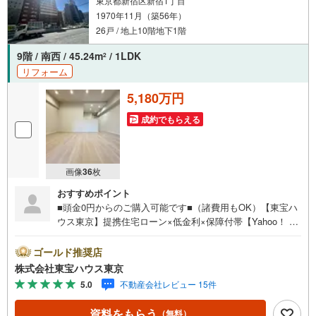
東京都新宿区新宿1丁目
1970年11月（築56年）
26戸 / 地上10階地下1階
9階 / 南西 / 45.24m
/ 1LDK
2
リフォーム
5,180万円
成約でもらえる
画像
36
枚
おすすめポイント
■頭金0円からのご購入可能です■（諸費用もOK）【東宝ハ
ウス東京】提携住宅ローン×低金利×保障付帯【Yahoo！ 不
動産キャンペーン対象店舗】当店で物件を成約するとPayP
ayボーナスライトがもらえる「Yahoo！ 不動産 物件ご成約
ゴールド推奨店
キャンペーン」の対象になります。「資料をもらう」「見
株式会社東宝ハウス東京
学予約をする」ボタンからお問い合わせください。※必ずY
5.0
不動産会社レビュー 15件
ahoo！ JAPAN IDでログインしてください。※PayPayボー
ナスライトは出金と譲渡はできません。ご案内・詳細な資
資料をもらう
（無料）