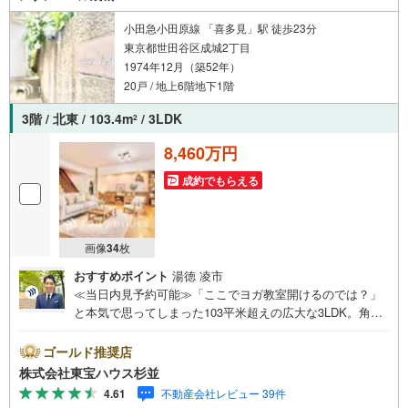
もお客様のお問合せをお待ちしております。
小田急小田原線 「喜多見」駅 徒歩23分
東京都世田谷区成城2丁目
1974年12月（築52年）
20戸 / 地上6階地下1階
3階 / 北東 / 103.4m
/ 3LDK
2
8,460万円
成約でもらえる
画像
34
枚
おすすめポイント
湯徳 凌市
≪当日内見予約可能≫「ここでヨガ教室開けるのでは？」
と本気で思ってしまった103平米超えの広大な3LDK。角部
屋の恩恵で光と風がたっぷり抜け深呼吸したくなるお部屋
です！極めつけは春。北東側の窓を開けると見事な桜がド
ゴールド推奨店
ーンと目の前に。パジャマ姿でお花見ビールが楽しめちゃ
株式会社東宝ハウス杉並
いますよ。成城石井本店も歩いてすぐなので美味しいおつ
4.61
不動産会社レビュー 39件
まみの調達もです。 ・未来を予測し人生設計から始まる