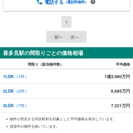
お問い合わせの際は「Yahoo！不動産を見た」とお伝え下
電話する
（通話料無料）
さい。【資料をもらう】【室内・現地を見学する】ボタン
よりご予約いただくとご見学がスムーズにご案内できま
す。お客様のお住まいへの「希望」を形にするべく全力で
1
お手伝いさせていただきます。お会いできる日を心待ちに
しております。
前へ
次へ
喜多見駅の間取りごとの価格相場
間取り（該当物件数）
平均価格
1LDK
（
1
件）
1億3,980万円
2LDK
（
2
件）
6,685万円
3LDK
（
7
件）
7,221万円
物件が所在する市区町村を対象とした平均価格を表示しています。
賃貸中の物件を除いています。