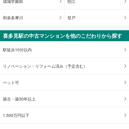
成城学園前
狛江
保
存
和泉多摩川
登戸
す
る
喜多見駅の中古マンションを他のこだわりから探す
駅徒歩10分以内
リノベーション・リフォーム済み（予定含む）
ペット可
築古・築30年以上
1,500万円以下