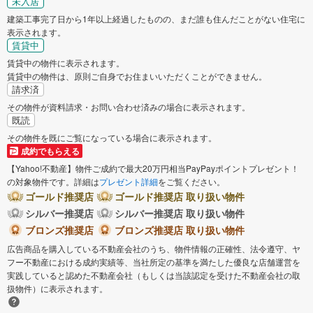
未入居
建築工事完了日から1年以上経過したものの、まだ誰も住んだことがない住宅に
表示されます。
賃貸中
賃貸中の物件に表示されます。
賃貸中の物件は、原則ご自身でお住まいいただくことができません。
請求済
その物件が資料請求・お問い合わせ済みの場合に表示されます。
既読
その物件を既にご覧になっている場合に表示されます。
成約でもらえる
【Yahoo!不動産】物件ご成約で最大20万円相当PayPayポイントプレゼント！
の対象物件です。詳細は
プレゼント詳細
をご覧ください。
ゴールド推奨店
ゴールド推奨店 取り扱い物件
シルバー推奨店
シルバー推奨店 取り扱い物件
ブロンズ推奨店
ブロンズ推奨店 取り扱い物件
広告商品を購入している不動産会社のうち、物件情報の正確性、法令遵守、ヤ
フー不動産における成約実績等、当社所定の基準を満たした優良な店舗運営を
実践していると認めた不動産会社（もしくは当該認定を受けた不動産会社の取
扱物件）に表示されます。