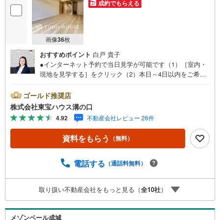
成約でもらえる
画像
36
枚
おすすめポイント
白戸 貴子
●インターネット予約で当日見学が可能です（1）［室内・
現地を見学する］をクリック（2）本日～4日以内をご希望
の方は「ご要望・ご質問欄」に希望日時をご記入くださ
い！●10:00～21:00はお電話でのお問い合わせがスムーズで
ゴールド推奨店
す。【Yahoo！ 不動産キャンペーン対象店舗】当店で物件
株式会社東宝ハウス溝の口
を成約するとPayPayポイントがもらえる「Yahoo！不動産
4.92
不動産会社レビュー 26件
物件ご成約キャンペーン」の対象になります。「資料をも
らう」「見学予約をする」ボタンからお問い合わせくださ
資料をもらう
（無料）
い。※必ずYahoo！ JAPAN IDでログインしてください。※P
ayPayポイントは出金と譲渡はできません。たくさんのお
客様からのお言葉に感謝してこれからも楽しく素敵なお家
電話する
（通話料無料）
探しをお約束します。お家探しを始めてみようと思われた
らまずは、お気軽に東宝ハウス溝の口に相談してみません
取り扱い不動産会社をもっと見る（
全
10
社
）
か？何も決まっていなくて大丈夫！まずはお客様の夢をお
聞かせ下さい！未来の「不安」を「安心」に変える「未来
カレンダー」もご来店時に好評です。スタッフ一同いつで
メゾンベール成城