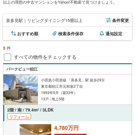
以上の理想の中古マンションをYahoo!不動産で見つけましょう。
喜多見駅｜リビングダイニング15畳以上
条件変更
おすすめ順
検索条件保存
通知設定
5
件
すべての物件をチェックする
パークビュー狛江
小田急小田原線 「喜多見」駅 徒歩29分
東京都狛江市元和泉2丁目
1993年9月（築33年）
13戸 / 地上5階
2階 / 南 / 79.4m
/ 3LDK
2
リフォーム
4,780万円