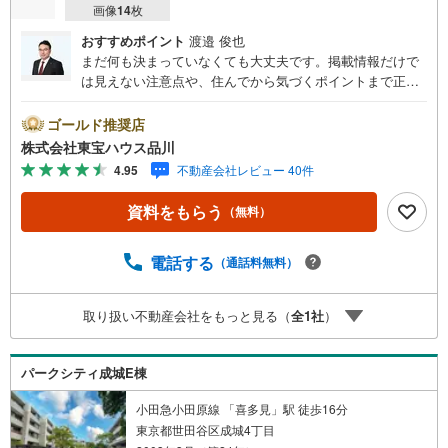
画像
14
枚
おすすめポイント
渡邉 俊也
まだ何も決まっていなくても大丈夫です。掲載情報だけで
は見えない注意点や、住んでから気づくポイントまで正直
にお伝えします。東宝ハウス品川では、良いことも悪いこ
とも包み隠さずお伝えし、「納得して選ぶ」ためのサポー
ゴールド推奨店
トを大切にしています。現地でしか分からないリアルな情
株式会社東宝ハウス品川
報も含めて、一緒に後悔しない住まい探しを進めていきま
4.95
不動産会社レビュー 40件
しょう。まずはお気軽にご相談ください。【Yahoo！ 不動
産キャンペーン対象店舗】当店で物件を成約するとPayPay
資料をもらう
（無料）
ボーナスライトがもらえる「Yahoo！ 不動産 物件ご成約キ
ャンペーン」の対象になります。「資料をもらう」「見学
予約をする」ボタンからお問い合わせください。※必ずYah
電話する
（通話料無料）
oo！ JAPAN IDでログインしてください。※PayPayボーナ
スライトは出金と譲渡はできません。ご案内・詳細な資料
取り扱い不動産会社をもっと見る（
全
1
社
）
のご請求はお気軽にどうぞ♪お電話でのお問い合わせも常
時受け付けております！お気軽にお問い合わせください。
パークシティ成城E棟
小田急小田原線 「喜多見」駅 徒歩16分
東京都世田谷区成城4丁目