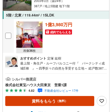
2003年3月（築24年）
387戸 / 地上5階建 地下1階
5階 / 北東 / 119.44m
/ 1SLDK
2
1億3,980万円
成約でもらえる
画像
36
枚
おすすめポイント
定塚 紘樹
最上階・角住戸・ルーフバルコニー付『 パークシティ成
城E棟 』～四季折々の自然を享受する立地～ 総戸数387戸
の大規模低層レジデンス 最上階角住戸につき陽当たり・眺
望良好 食洗機付きゆとりのシステムキッチン ウッドデッキ
シルバー推奨店
の広々ルーフバルコニー付 床暖房・浴室乾燥機など充実の
株式会社東宝ハウス大田東京 営業1課
設備仕様 宅配BOX有り！留守中でも荷物を受け取れます～
4.82
不動産会社レビュー 17件
東京、川崎エリアの「住まい」探しに確かな安心と満足を
～東宝ハウス大田東京ならではの高品質なサービスをお届
資料をもらう
（無料）
けします。各種ご相談も承っております。 住宅ローンのご
相談 FPによるライフプランのシミュレーションお電話より