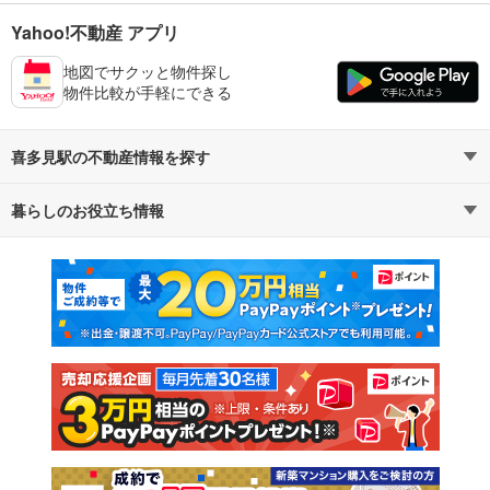
Yahoo!不動産 アプリ
地図でサクッと物件探し
物件比較が手軽にできる
喜多見駅の不動産情報を探す
暮らしのお役立ち情報
不動産・住宅
賃貸住宅
マンションカタログ
教えて！住まいの先生
新築マンション
中古マンション
新築一戸建て
中古一戸建て
注文住宅
土地
売却査定