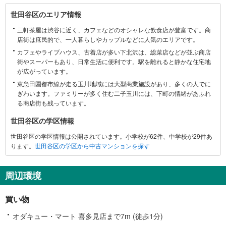
世
世田谷区のエリア情報
田
三軒茶屋は渋谷に近く、カフェなどのオシャレな飲食店が豊富です。商
谷
店街は庶民的で、一人暮らしやカップルなどに人気のエリアです。
区
カフェやライブハウス、古着店が多い下北沢は、総菜店などが並ぶ商店
に
街やスーパーもあり、日常生活に便利です。駅を離れると静かな住宅地
関
が広がっています。
す
東急田園都市線が走る玉川地域には大型商業施設があり、多くの人でに
る
ぎわいます。ファミリーが多く住む二子玉川には、下町の情緒があふれ
情
る商店街も残っています。
報
世田谷区の学区情報
世田谷区の学区情報は公開されています。小学校が62件、中学校が29件あ
ります。
世田谷区の学区から中古マンションを探す
周辺環境
買い物
オダキュー・マート 喜多見店まで7m (徒歩1分)