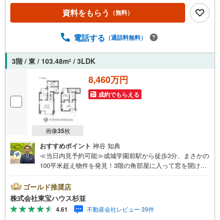
「未来カレンダー」のご提案。・未来に起こるであろうご
資料をもらう
（無料）
自宅リフォームをオンライン上でご提案「ミラカレクラ
ブ」。・不動産売却時、ご自宅を綺麗にかつ瀟洒にさせる
CG加工ホームステイジングサービス。・購入者様へ、税理
電話する
（通話料無料）
士による確定申告の無料セミナーをご招待いたします。
3階 / 東 / 103.48m
/ 3LDK
2
8,460万円
成約でもらえる
画像
35
枚
おすすめポイント
神谷 知典
≪当日内見予約可能≫成城学園前駅から徒歩3分、まさかの
100平米超え物件を発見！3階の角部屋に入って窓を開けた
ら、春には目の前が桜で満開になる贅沢仕様。お花見の場
所取りに命をかける必要はもうありません。さらに、2025
ゴールド推奨店
年11月にマンション全体の給排水管工事が済んでいるのも
株式会社東宝ハウス杉並
高ポイント。見えないところもしっかり若返っています。
4.61
不動産会社レビュー 39件
成城石井の本店で高級生ハムを買って、ワイン片手に自宅