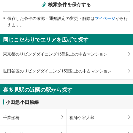
索
検索条件を保存する
条
件
保存した条件の確認・通知設定の変更・解除は
マイページ
から行
で
えます。
通
知
同じこだわりでエリアを広げて探す
を
受
東京都のリビングダイニング15畳以上の中古マンション
け
取
る
世田谷区のリビングダイニング15畳以上の中古マンション
・
条
件
喜多見駅の近隣の駅から探す
を
マ
小田急小田原線
イ
ペ
千歳船橋
祖師ケ谷大蔵
ー
ジ
に