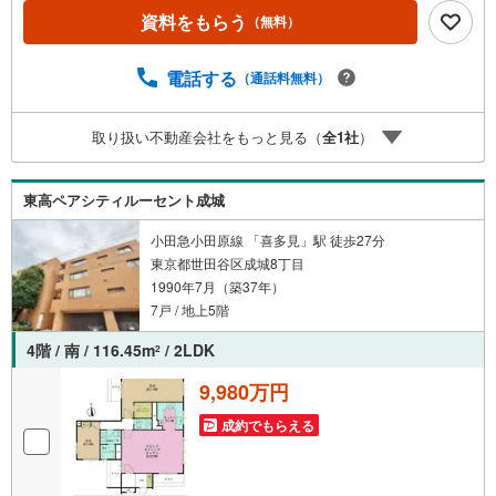
でお花見…なんて優雅な妄想が止まらなくなりますよ！い
資料をもらう
（無料）
つでも内見大歓迎ですので、ぜひこの広さと景色を現地で
確かめてみてください！・未来を予測し人生設計から始ま
る「未来カレンダー」のご提案。・未来に起こるであろう
電話する
（通話料無料）
ご自宅リフォームをオンライン上でご提案「ミラカレクラ
ブ」。・不動産売却時、ご自宅を綺麗にかつ瀟洒にさせる
取り扱い不動産会社をもっと見る（
全
1
社
）
CG加工ホームステイジングサービス。・購入者様へ、税理
士による確定申告の無料セミナーをご招待いたします。
東高ペアシティルーセント成城
小田急小田原線 「喜多見」駅 徒歩27分
東京都世田谷区成城8丁目
1990年7月（築37年）
7戸 / 地上5階
4階 / 南 / 116.45m
/ 2LDK
2
9,980万円
成約でもらえる