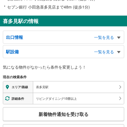
セブン銀行 小田急喜多見店まで48m (徒歩1分)
喜多見駅の情報
出口情報
一覧を見る
北口
駅設備
一覧を見る
喜多見９丁目、東野川１～４丁目、岩戸北１～２丁目、バスのりば方面
南口
バリアフリー状況
気になる物件がなかったら
条件を変更しよう！
喜多見１～４，７，８丁目、岩戸北３～４丁目、岩戸南１～４丁目、国本学園
※段差なしでの移動経路
方面
（○：有り △：要駅員設備 ×：無し）
現在の検索条件
地上⇔改札⇔ホーム：○
エレベータ
喜多見駅
エリア/路線
・各ホーム⇔改札
エスカレータ
リビングダイニング15畳以上
詳細条件
・各ホーム⇔改札
こ
トイレ
新着物件通知を受け取る
の
《多機能トイレ》
検
・改札内