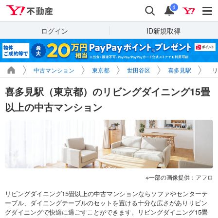
Yahoo!不動産
検索
通知
i
ログイン
ID新規取得
中古マンション
東京都
世田谷区
喜多見駅
リ
喜多見駅（東京都）のリビングダイニング15畳
以上の中古マンション
一部の画像提供：アフロ
リビングダイニング15畳以上の中古マンションならソファやセンターテ
ーブル、ダイニングテーブルのセットを置ける十分な広さがありリビン
グダイニングで快適に過ごすことができます。リビングダイニング15畳