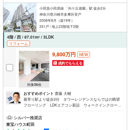
小田急小田原線 「向ケ丘遊園」駅 徒歩2分
神奈川県川崎市多摩区登戸
2008年8月（築19年）
251戸 / 地上23階地下2階
4階 / 西 / 87.01m
/ 3LDK
2
リフォーム
9,800万円
NEW
成約でもらえる
画像
36
枚
おすすめポイント
齋藤 大輔
最寄り駅より徒歩2分 タワーレジデンスならではの眺望
フローリング LDKエアコン新設 ウォークインクローゼ
ット シューズインクローゼット 各居室収納スペース付
き エレベーター 東宝ハウス町田はまず、お客様一人一
シルバー推奨店
人を知り、理解することから始めます。お客様のお話をき
東宝ハウス町田
ちんとお聞きし、しっかり話し合う「心」のコミュニケー