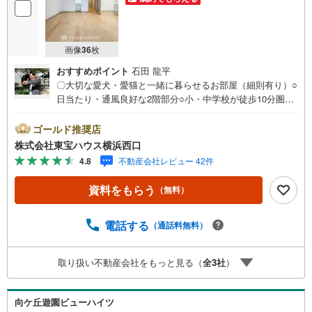
画像
36
枚
おすすめポイント
石田 龍平
〇大切な愛犬・愛猫と一緒に暮らせるお部屋（細則有り）○
日当たり・通風良好な2階部分○小・中学校が徒歩10分圏
内。子育てファミリーに嬉しい住環境ーーーーYahoo！ 不
動産キャンペーン対象店舗ーーーー当店で物件を成約する
ゴールド推奨店
とPayPayボーナスライトがもらえる「Yahoo！ 不動産 物
株式会社東宝ハウス横浜西口
件ご成約キャンペーン」の対象になります。「資料をもら
4.8
不動産会社レビュー 42件
う」「見学予約をする」ボタンからお問い合わせくださ
い。※必ずYahoo！ JAPAN IDでログインしてください。※P
資料をもらう
（無料）
ayPayボーナスライトは出金と譲渡はできません。有効期
限は付与日から60日です。ーーーーーーーーーーーーーー
ーーーーーーーーーーーー紹介金融機関/都市銀行利率/年利
電話する
（通話料無料）
0.95％（変動金利）※上記金利は 2026年8月時点 のもので
あり、実際の適用金利は融資実行時のものとなります。金
取り扱い不動産会社をもっと見る（
全
3
社
）
利情勢により表記の返済額と異なる場合があります。ーー
ーーーーーーーーーーーーーーーーーーーーーーー
向ケ丘遊園ビューハイツ