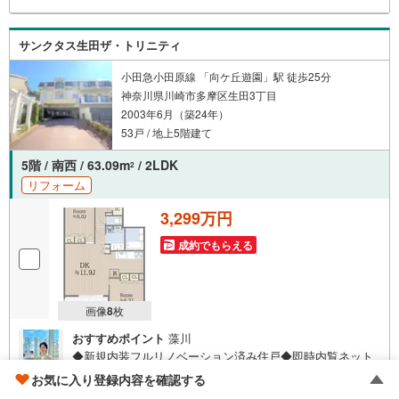
サンクタス生田ザ・トリニティ
小田急小田原線 「向ケ丘遊園」駅 徒歩25分
神奈川県川崎市多摩区生田3丁目
2003年6月（築24年）
53戸 / 地上5階建て
5階 / 南西 / 63.09m
/ 2LDK
2
リフォーム
3,299万円
成約でもらえる
画像
8
枚
おすすめポイント
藻川
◆新規内装フルリノベーション済み住戸◆即時内覧ネット
予約可能！【Point】■新規リノベーション工事実施済み住
お気に入り登録内容を確認する
戸■長期修繕計画書あり■最上階×使い勝手の良い2LDK■各