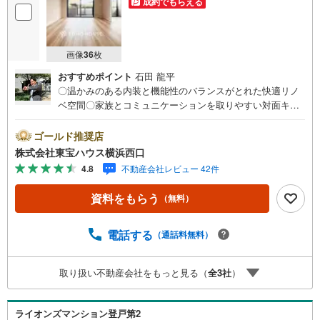
成約でもらえる
画像
36
枚
おすすめポイント
石田 龍平
〇温かみのある内装と機能性のバランスがとれた快適リノ
ベ空間〇家族とコミュニケーションを取りやすい対面キッ
チンで楽しくお料理ができます〇全居室に収納を設け、い
つもスッキリとしたプライベート空間を保てますーーーーY
ゴールド推奨店
ahoo！ 不動産キャンペーン対象店舗ーーーー当店で物件を
株式会社東宝ハウス横浜西口
成約するとPayPayボーナスライトがもらえる「Yahoo！ 不
4.8
不動産会社レビュー 42件
動産 物件ご成約キャンペーン」の対象になります。「資料
をもらう」「見学予約をする」ボタンからお問い合わせく
資料をもらう
（無料）
ださい。※必ずYahoo！ JAPAN IDでログインしてくださ
い。※PayPayボーナスライトは出金と譲渡はできません。
有効期限は付与日から60日です。ーーーーーーーーーーー
電話する
（通話料無料）
ーーーーーーーーーーーーーーー紹介金融機関/都市銀行利
率/年利 0.95％（変動金利）※上記金利は 2026年8月時点 の
取り扱い不動産会社をもっと見る（
全
3
社
）
ものであり、実際の適用金利は融資実行時のものとなりま
す。金利情勢により表記の返済額と異なる場合がありま
す。ーーーーーーーーーーーーーーーーーーーーーーーー
ライオンズマンション登戸第2
ー