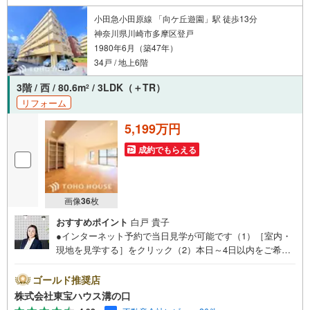
小田急小田原線 「向ケ丘遊園」駅 徒歩13分
神奈川県川崎市多摩区登戸
1980年6月（築47年）
34戸 / 地上6階
3階 / 西 / 80.6m
/ 3LDK（＋TR）
2
リフォーム
5,199万円
成約でもらえる
画像
36
枚
おすすめポイント
白戸 貴子
●インターネット予約で当日見学が可能です（1）［室内・
現地を見学する］をクリック（2）本日～4日以内をご希望
の方は「ご要望・ご質問欄」に希望日時をご記入くださ
い！●10:00～21:00はお電話でのお問い合わせがスムーズで
ゴールド推奨店
す。【Yahoo！ 不動産キャンペーン対象店舗】当店で物件
株式会社東宝ハウス溝の口
を成約するとPayPayポイントがもらえる「Yahoo！不動産