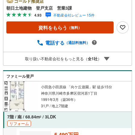
ゴールド推奨店
るため、お早めにお電話下さいませ。「室内・現地見学を
朝日土地建物 登戸支店 営業3課
する」ボタンよりご予約をいただくとご見学がスムーズで
4.93
不動産会社レビュー 15件
す。【創業42年】朝日土地建物株式会社は、神奈川県・東
京都・埼玉県の不動産を中心に取り扱っている不動産会社
資料をもらう
（無料）
です。おかげさまで創業42年の信頼と安心でお客様の住ま
い探しを全力でサポートいたします。不動産に関わるご質
問ご相談など、お気軽にお問い合わせください。【とこと
電話する
（通話料無料）
ん納得】当社では担当営業が物件情報をご紹介しておりま
す。その後の物件のご説明、資金計画、税金相談などにつ
取り扱い不動産会社をもっと見る（
全
1
社
）
いては、担当課長も同席してご説明させていただきます。
ファミール登戸
小田急小田原線 「向ケ丘遊園」駅 徒歩15分
神奈川県川崎市多摩区宿河原1丁目
1991年3月（築36年）
31戸 / 地上7階建
7階 / 南 / 68.84m
/ 3LDK
2
リフォーム
5,490万円