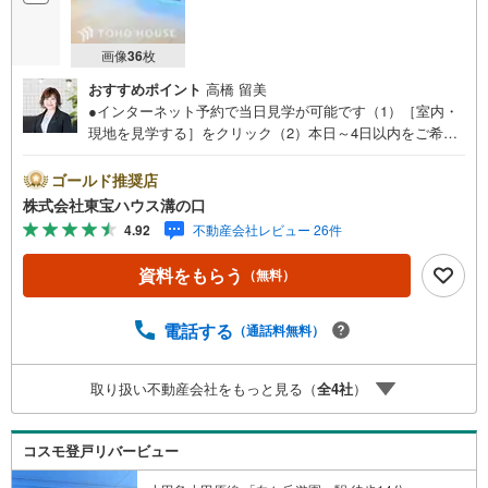
画像
36
枚
おすすめポイント
高橋 留美
●インターネット予約で当日見学が可能です（1）［室内・
現地を見学する］をクリック（2）本日～4日以内をご希望
の方は「ご要望・ご質問欄」に希望日時をご記入くださ
い！●10:00～21:00はお電話でのお問い合わせがスムーズで
ゴールド推奨店
す。【Yahoo！ 不動産キャンペーン対象店舗】当店で物件
株式会社東宝ハウス溝の口
を成約するとPayPayポイントがもらえる「Yahoo！不動産
4.92
不動産会社レビュー 26件
物件ご成約キャンペーン」の対象になります。「資料をも
らう」「見学予約をする」ボタンからお問い合わせくださ
資料をもらう
（無料）
い。※必ずYahoo！ JAPAN IDでログインしてください。※P
ayPayポイントは出金と譲渡はできません。たくさんのお
客様からのお言葉に感謝してこれからも楽しく素敵なお家
電話する
（通話料無料）
探しをお約束します。お家探しを始めてみようと思われた
らまずは、お気軽に東宝ハウス溝の口に相談してみません
取り扱い不動産会社をもっと見る（
全
4
社
）
か？何も決まっていなくて大丈夫！まずはお客様の夢をお
聞かせ下さい！未来の「不安」を「安心」に変える「未来
カレンダー」もご来店時に好評です。スタッフ一同いつで
コスモ登戸リバービュー
もお客様のお問合せをお待ちしております。