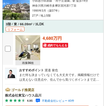
小田急小田原線 「向ケ丘遊園」駅 徒歩14分
神奈川県川崎市多摩区宿河原1丁目
1990年3月（築37年）
27戸 / 地上5階
3階 / 東 / 66.09m
/ 3LDK
2
リフォーム
4,680万円
成約でもらえる
画像
36
枚
おすすめポイント
渡邉 俊也
まだ何も決まっていなくても大丈夫です。掲載情報だけで
は見えない注意点や、住んでから気づくポイントまで正直
にお伝えします。東宝ハウス品川では、良いことも悪いこ
とも包み隠さずお伝えし、「納得して選ぶ」ためのサポー
ゴールド推奨店
トを大切にしています。現地でしか分からないリアルな情
株式会社東宝ハウス品川
報も含めて、一緒に後悔しない住まい探しを進めていきま
4.95
不動産会社レビュー 40件
しょう。まずはお気軽にご相談ください。【Yahoo！ 不動