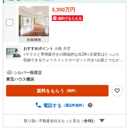
5,350万円
成約でもらえる
画像
36
枚
おすすめポイント
小島 月空
○テラスと専用庭付きの開放的な3LDK○主寝室はたっぷり
収納できるウォークインクローゼット付き○お庭とつながる
専用使用権付き駐車場あり＝＝＝＝＝＝＝＝＝＝＝＝＝＝
＝提携銀行 横浜銀行利用可変動金利35年の場合 金利
シルバー推奨店
0.920％（諸条件あり）横浜銀行 提携金利＝＝＝＝＝＝＝
東宝ハウス横浜
＝＝＝＝＝＝＝＝・年齢制限/20歳以上65歳以下で完済時満
80歳未満の方・返済期間/35年・利率/年利0.92％ （変動金
資料をもらう
（無料）
利の場合）※店頭金利より当初期間 -2.205％（35年）の適
用を受けた場合・保証料/0円・事務手数料/融資金額2％に
電話する
（通話料無料）
消費税を加算した金額※金利は2026年4月時点のものであ
り、実際の適用金利は融資実行時のものとなります。※金利
は年2回見直しされ、5年ごとに調整されます（ただし、前
取り扱い不動産会社をもっと見る（
全
4
社
）
返済額の1.25倍が限度）