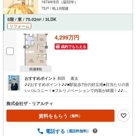
1974年9月（築52年）
75戸 / 地上6階建
5階 / 東 / 70.02m
/ 3LDK
2
リフォーム
4,299万円
成約でもらえる
画像
9
枚
おすすめポイント
和田 康太
♪♪おすすめポイント♪♪■駅徒歩7分の好立地■日当たりの良
いバルコニー！■フルリノベーションで内装が綺麗！♪♪設
備・使用細則など…♪♪■エレベーター完備■管理人日勤【リ
ノベーション内容】■システムキッチン交換■ユニットバス
株式会社ザ・リアルティ
クリーニング■ウォシュレットトイレ交換■洗面化粧台交換
■建具交換■フローリング貼替■クロス貼替■給湯器交換■ハ
資料をもらう
（無料）
ウスクリーニングetc…
電話する
（通話料無料）