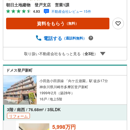
却もしっかりとサポートします！◇◆【朝日土地建物 登
朝日土地建物 登戸支店 営業1課
戸支店】イチ押しポイント！◆◇◆◇「生田」駅徒歩4分・
4.93
不動産会社レビュー 15件
「読売ランド前」駅も利用可能◇◆■開放感のある5階角部
屋！■ウォークインクローゼットがなんと2カ所も！■大切
資料をもらう
（無料）
なペットもご一緒にお住まいいただけます（規約あり）■小
中学校も徒歩10分圏内の家族みんなが嬉しい立地！■住宅
ローンのご相談、お住み替えのご相談も無料です■◆お電
電話する
（通話料無料）
話・インターネットからお気軽にお問い合わせください◆
朝日土地建物 登戸支店 営業1課へ
取り扱い不動産会社をもっと見る（
全
3
社
）
ドメス登戸新町
小田急小田原線 「向ケ丘遊園」駅 徒歩17分
神奈川県川崎市多摩区登戸新町
1999年2月（築28年）
16戸 / 地上5階
3階 / 南西 / 76.68m
/ 3SLDK
2
リフォーム
5,998万円