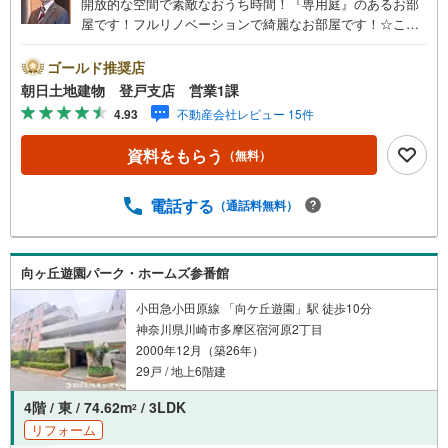
開放的な空間で素敵なおうち時間！『専用庭』のあるお部
屋です！フルリノベーションで綺麗なお部屋です！☆ここ
が 『 朝日土地建物（株） 登戸支店 』 イチ押しポ
イント!!☆◆◇ 新規リノベーション住宅 ◇◆☆小田急線
ゴールド推奨店
『向ケ丘遊園駅』まで徒歩3分！☆南武線『登戸駅』まで徒
朝日土地建物 登戸支店 営業1課
歩9分！☆再開発で人気の登戸エリアの物件です！☆新規リ
4.93
不動産会社レビュー 15件
ノベーション住宅につき大変綺麗なお部屋！☆買い物施設
も充実しており、整った生活環境です。☆先ずはお気軽に
資料をもらう
（無料）
ご見学下さい！まずはお気軽にご覧ください♪朝日土地建
物（株）登戸支店 営業1課まで!!併せて 『 住宅ローン説
明会 』 も開催中♪お気軽にご相談ください!!☆土日に限
電話する
（通話料無料）
らず平日いつでもご案内できます♪☆
向ヶ丘遊園パーク・ホームズ参番館
小田急小田原線 「向ケ丘遊園」駅 徒歩10分
神奈川県川崎市多摩区宿河原2丁目
2000年12月（築26年）
29戸 / 地上6階建
4階 / 東 / 74.62m
/ 3LDK
2
リフォーム