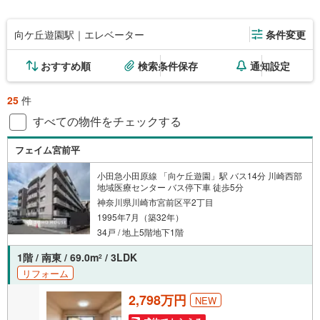
向ケ丘遊園駅｜エレベーター
条件変更
おすすめ順
検索条件保存
通知設定
25
件
すべての物件をチェックする
フェイム宮前平
小田急小田原線 「向ケ丘遊園」駅 バス14分 川崎西部
地域医療センター バス停下車 徒歩5分
神奈川県川崎市宮前区平2丁目
1995年7月（築32年）
34戸 / 地上5階地下1階
1階 / 南東 / 69.0m
/ 3LDK
2
リフォーム
2,798万円
NEW