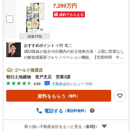
7,299万円
成約でもらえる
画像
17
枚
おすすめポイント
小野 竜二
2駅2路線が徒歩10分圏内の好立地角住居・上階に部屋なし
の解放感最新フルリノベーション機能。【営業時間 午前1
0時～午後20時】上記時間はお電話が繋がりやすくなってお
ります。人気物件には特にお問い合わせが集中する為、お
ゴールド推奨店
早めにお電話ください。『室内・現地見学をする』ボタン
朝日土地建物 登戸支店 営業3課
よりご予約をいただくとご見学がスムーズです。【創業42
4.93
不動産会社レビュー 15件
年】朝日土地建物株式会社は、神奈川県・東京都・埼玉県
の不動産を中心に取り扱っている不動産会社です。おかげ
資料をもらう
（無料）
さまで創業42年の信頼と安心でお客様の住まい探しを全力
でサポートいたします。不動産に関わるご質問ご相談な
ど、お気軽にお問合せください。【とことん納得】当社で
電話する
（通話料無料）
は担当営業が物件情報をご紹介しております。その後の物
件のご説明、資金計画、税金相談などについては、担当課
取り扱い不動産会社をもっと見る（
全
2
社
）
長も同席してご説明させていただきます。