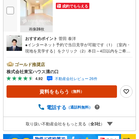
成約でもらえる
画像
28
枚
おすすめポイント
菅田 泰洋
●インターネット予約で当日見学が可能です（1）［室内・
現地を見学する］をクリック（2）本日～4日以内をご希望
の方は「ご要望・ご質問欄」に希望日時をご記入くださ
い！●10:00～21:00はお電話でのお問い合わせがスムーズで
ゴールド推奨店
す。【Yahoo！ 不動産キャンペーン対象店舗】当店で物件
株式会社東宝ハウス溝の口
を成約するとPayPayポイントがもらえる「Yahoo！不動産
4.92
不動産会社レビュー 26件
物件ご成約キャンペーン」の対象になります。「資料をも
らう」「見学予約をする」ボタンからお問い合わせくださ
資料をもらう
（無料）
い。※必ずYahoo！ JAPAN IDでログインしてください。※P
ayPayポイントは出金と譲渡はできません。たくさんのお
客様からのお言葉に感謝してこれからも楽しく素敵なお家
電話する
（通話料無料）
探しをお約束します。お家探しを始めてみようと思われた
らまずは、お気軽に東宝ハウス溝の口に相談してみません
取り扱い不動産会社をもっと見る（
全
3
社
）
か？何も決まっていなくて大丈夫！まずはお客様の夢をお
聞かせ下さい！未来の「不安」を「安心」に変える「未来
カレンダー」もご来店時に好評です。スタッフ一同いつで