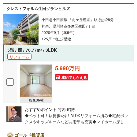
クレストフォルム生田グランヒルズ
小田急小田原線 「向ケ丘遊園」駅 徒歩28分
神奈川県川崎市多摩区生田7丁目
2020年9月（築6年）
125戸 / 地上7階建
5階 / 西 / 76.77m
/ 3LDK
2
リフォーム
5,990万円
成約でもらえる
画像
36
枚
おすすめポイント
竹内 昭博
◆ペット可！駅徒歩4分！3LDKリフォーム済み◆宅配ボッ
クスやキッズルームなど共用部も充実◆マイホーム探しは
朝日土地建物 登戸店へ◇◆創業42周年の朝日土地建物グ
ループで購入後も安心◆◇地域密着！購入だけでなくご売
ゴールド推奨店