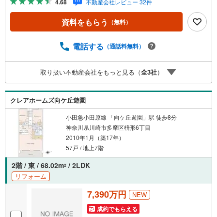
4.68
不動産会社レビュー 32件
ションが大切になります。だからこそ、それぞれのお客様
にベストな「住まい」をご提案をすることができるので
資料をもらう
（無料）
す。インターネット予約で当日見学が可能！（1）［室内・
現地を見学する］をクリック（2）本日～4日以内をご希望
の方は「ご要望・ご質問欄」に希望日時をご記入くださ
電話する
（通話料無料）
い！【主要不動産流通各社の2025年度中間期の売買仲介実
績において、全国第9位の売買仲介実績です】※住宅新報よ
取り扱い不動産会社をもっと見る（
全
3
社
）
りたくさんのお客様からのお言葉に感謝してこれからも楽
しく素敵なお家探しをお約束します。お家探しを始めてみ
ようと思われたらまずは、お気軽に東宝ハウス町田に相談
クレアホームズ向ケ丘遊園
してみませんか？スタッフ一同お客様のお問合せをお待ち
しております。
小田急小田原線 「向ケ丘遊園」駅 徒歩8分
神奈川県川崎市多摩区枡形6丁目
2010年1月（築17年）
57戸 / 地上7階
2階 / 東 / 68.02m
/ 2LDK
2
リフォーム
7,390万円
NEW
成約でもらえる