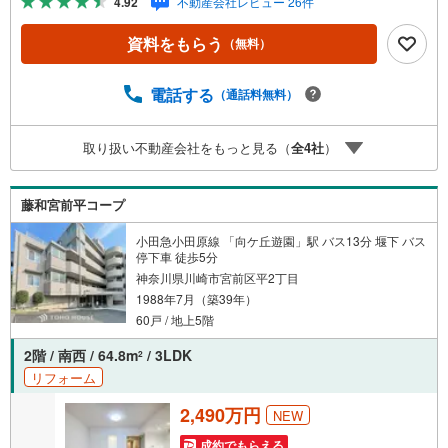
4.92
不動産会社レビュー 26件
物件ご成約キャンペーン」の対象になります。「資料をも
らう」「見学予約をする」ボタンからお問い合わせくださ
資料をもらう
（無料）
い。※必ずYahoo！ JAPAN IDでログインしてください。※P
ayPayポイントは出金と譲渡はできません。たくさんのお
客様からのお言葉に感謝してこれからも楽しく素敵なお家
電話する
（通話料無料）
探しをお約束します。お家探しを始めてみようと思われた
らまずは、お気軽に東宝ハウス溝の口に相談してみません
取り扱い不動産会社をもっと見る（
全
4
社
）
か？何も決まっていなくて大丈夫！まずはお客様の夢をお
聞かせ下さい！未来の「不安」を「安心」に変える「未来
カレンダー」もご来店時に好評です。スタッフ一同いつで
藤和宮前平コープ
もお客様のお問合せをお待ちしております。
小田急小田原線 「向ケ丘遊園」駅 バス13分 堰下 バス
停下車 徒歩5分
神奈川県川崎市宮前区平2丁目
1988年7月（築39年）
60戸 / 地上5階
2階 / 南西 / 64.8m
/ 3LDK
2
リフォーム
2,490万円
NEW
成約でもらえる