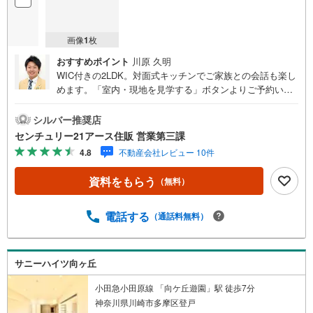
画像
1
枚
おすすめポイント
川原 久明
WIC付きの2LDK。対面式キッチンでご家族との会話も楽し
めます。「室内・現地を見学する」ボタンよりご予約いた
だくとご見学がスムーズになります。【センチュリー21ア
ース住販のポイント】◆センチュリオン獲得店舗◆全国約9
シルバー推奨店
70店舗あるセンチュリー21のお店。その中でも、アメリカ
センチュリー21アース住販 営業第三課
本部が設ける一定基準を満たした、上位4％しか受賞できな
4.8
不動産会社レビュー 10件
い賞。それが「センチュリオン」です。弊社はそのセンチ
ュリオンを2002年から欠かすことなく取り続けておりま
資料をもらう
（無料）
す。◆住宅ローン相談会◆お客様にあった無理のない住宅
ローンの試算やご購入の際に実際かかる諸費用の概算も行
っております。人生最大のお買い物になりますので、しっ
電話する
（通話料無料）
かりとした資金計画のアドバイスをさせて頂きます。◆優
遇金利にこだわる◆大きな金額を長期間で返済する住宅ロ
ーンは優遇金利が0.1％変わるだけで、支払い総額に大きな
サニーハイツ向ヶ丘
変化が生じます。取引の多い弊社は金融機関の特色、傾
向、トレンドを熟知しておりますので、お客様のニーズに
小田急小田原線 「向ケ丘遊園」駅 徒歩7分
あった金融機関をご紹介させて頂きます。
神奈川県川崎市多摩区登戸