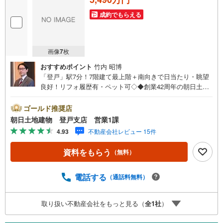
成約でもらえる
画像
7
枚
おすすめポイント
竹内 昭博
「登戸」駅7分！7階建て最上階＋南向きで日当たり・眺望
良好！リフォ履歴有・ペット可◇◆創業42周年の朝日土地
建物で購入後も安心◆◇地域密着！購入だけでなくご売却
もしっかりとサポートします！◇◆【朝日土地建物 登戸
ゴールド推奨店
支店】イチ押しポイント！◆◇【ファミール登戸】■2路線
朝日土地建物 登戸支店 営業1課
駅「登戸」駅徒歩7分！学校・買い物施設・総合病院など、
4.93
不動産会社レビュー 15件
徒歩圏内に生活施設が多数集結した便利な住環境！■7階建
て最上階＋南向きにつき、室内は日当たり・開放感良好！
資料をもらう
（無料）
周辺に高い建物がないので、開放感ある眺望がのぞめま
す。■2023年室内リフォーム履歴有！充実の室内設備で、
毎日快適にお過ごしいただけます。☆土日に限らず平日い
電話する
（通話料無料）
つでもご案内できます♪住宅ローン・お住み替えのご相談
も無料です。お電話・インターネットからお気軽にお問い
取り扱い不動産会社をもっと見る（
全
1
社
）
合わせください！