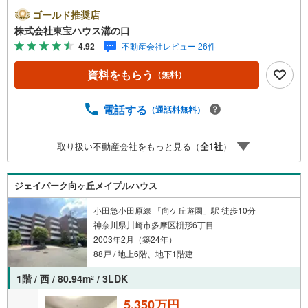
い！●10:00～21:00はお電話でのお問い合わせがスムーズで
ゴールド推奨店
す。【Yahoo！ 不動産キャンペーン対象店舗】当店で物件
株式会社東宝ハウス溝の口
を成約するとPayPayポイントがもらえる「Yahoo！不動産
4.92
不動産会社レビュー 26件
物件ご成約キャンペーン」の対象になります。「資料をも
らう」「見学予約をする」ボタンからお問い合わせくださ
資料をもらう
（無料）
い。※必ずYahoo！ JAPAN IDでログインしてください。※P
ayPayポイントは出金と譲渡はできません。たくさんのお
客様からのお言葉に感謝してこれからも楽しく素敵なお家
電話する
（通話料無料）
探しをお約束します。お家探しを始めてみようと思われた
らまずは、お気軽に東宝ハウス溝の口に相談してみません
取り扱い不動産会社をもっと見る（
全
1
社
）
か？何も決まっていなくて大丈夫！まずはお客様の夢をお
聞かせ下さい！未来の「不安」を「安心」に変える「未来
カレンダー」もご来店時に好評です。スタッフ一同いつで
ジェイパーク向ヶ丘メイプルハウス
もお客様のお問合せをお待ちしております。
小田急小田原線 「向ケ丘遊園」駅 徒歩10分
神奈川県川崎市多摩区枡形6丁目
2003年2月（築24年）
88戸 / 地上6階、地下1階建
1階 / 西 / 80.94m
/ 3LDK
2
5,350万円