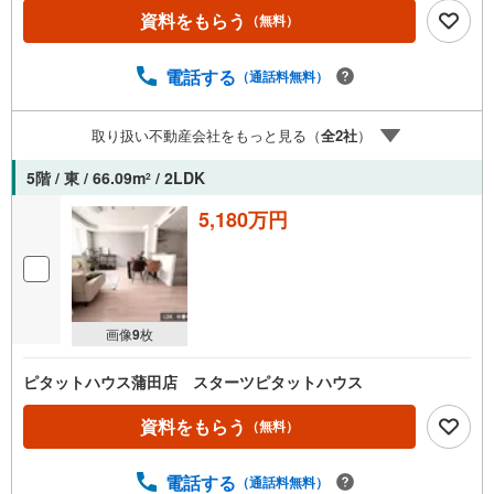
産キャンペーン対象店舗】当店で物件を成約するとPayPay
資料をもらう
（無料）
ボーナスライトがもらえる「Yahoo！ 不動産 物件ご成約キ
ャンペーン」の対象になります。「資料をもらう」「見学
予約をする」ボタンからお問い合わせください。※必ずYah
電話する
（通話料無料）
oo！ JAPAN IDでログインしてください。※PayPayボーナ
スライトは出金と譲渡はできません。ご案内・詳細な資料
取り扱い不動産会社をもっと見る（
全
2
社
）
のご請求はお気軽にどうぞ♪お電話でのお問い合わせも常
時受け付けております！お気軽にお問い合わせください。
5階 / 東 / 66.09m
/ 2LDK
2
5,180万円
画像
9
枚
ピタットハウス蒲田店 スターツピタットハウス
資料をもらう
（無料）
電話する
（通話料無料）