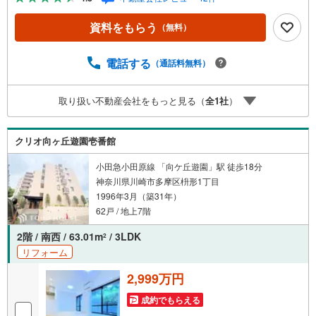
なります。「資料をもらう」「見学予約をする」ボタンか
らお問い合わせください。※必ずYahoo！ JAPAN IDでログ
資料をもらう
（無料）
インしてください。※PayPayボーナスライトは出金と譲渡
はできません。有効期限は付与日から60日です。ーーーー
ーーーーーーーーーーーーーーーーーーーーーー紹介金融
電話する
（通話料無料）
機関/都市銀行利率/年利 0.95％（変動金利）※上記金利は 2
026年8月時点 のものであり、実際の適用金利は融資実行時
取り扱い不動産会社をもっと見る（
全
1
社
）
のものとなります。金利情勢により表記の返済額と異なる
場合があります。ーーーーーーーーーーーーーーーーーー
ーーーーーーー
クリオ向ヶ丘遊園壱番館
小田急小田原線 「向ケ丘遊園」駅 徒歩18分
神奈川県川崎市多摩区枡形1丁目
1996年3月（築31年）
62戸 / 地上7階
2階 / 南西 / 63.01m
/ 3LDK
2
リフォーム
2,999万円
成約でもらえる