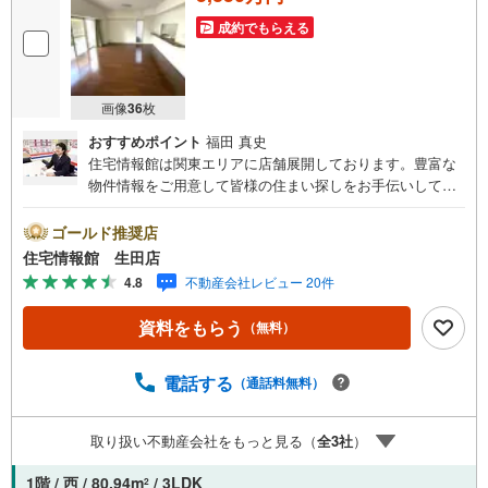
成約でもらえる
画像
36
枚
おすすめポイント
福田 真史
住宅情報館は関東エリアに店舗展開しております。豊富な
物件情報をご用意して皆様の住まい探しをお手伝いしてお
ります。まずは最寄りの住宅情報館にお気軽にご相談くだ
さい。住宅ローン相談会も同時開催中無理のない住宅ロー
ゴールド推奨店
ンの試算やご購入の際にかかる諸費用の概算も行っており
住宅情報館 生田店
ます。しっかりとした資金計画のアドバイスをさせて頂き
4.8
不動産会社レビュー 20件
ますので、お気軽にご相談ください。
資料をもらう
（無料）
電話する
（通話料無料）
取り扱い不動産会社をもっと見る（
全
3
社
）
1階 / 西 / 80.94m
/ 3LDK
2