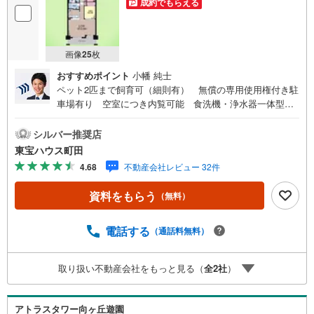
成約でもらえる
・
条
件
画像
25
枚
を
マ
おすすめポイント
小幡 純士
イ
ペット2匹まで飼育可（細則有） 無償の専用使用権付き駐
ペ
車場有り 空室につき内覧可能 食洗機・浄水器一体型シ
ー
ステムキッチン 浴室乾燥機付きバスルーム東宝ハウス町
田はまず、お客様一人一人を知り、理解することから始め
ジ
シルバー推奨店
ます。お客様のお話をきちんとお聞きし、しっかり話し合
に
東宝ハウス町田
う「心」のコミュニケーションが大切になります。だから
保
4.68
不動産会社レビュー 32件
こそ、それぞれのお客様にベストな「住まい」をご提案を
存
することができるのです。インターネット予約で当日見学
す
資料をもらう
（無料）
が可能！（1）［室内・現地を見学する］をクリック（2）
る
本日～4日以内をご希望の方は「ご要望・ご質問欄」に希望
日時をご記入ください！【主要不動産流通各社の2025年度
電話する
（通話料無料）
中間期の売買仲介実績において、全国第9位の売買仲介実績
です】※住宅新報よりたくさんのお客様からのお言葉に感謝
取り扱い不動産会社をもっと見る（
全
2
社
）
してこれからも楽しく素敵なお家探しをお約束します。お
家探しを始めてみようと思われたらまずは、お気軽に東宝
ハウス町田に相談してみませんか？スタッフ一同お客様の
アトラスタワー向ヶ丘遊園
お問合せをお待ちしております。