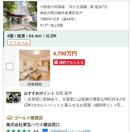
小田急小田原線 「向ケ丘遊園」駅 徒歩7分
神奈川県川崎市多摩区登戸
1982年12月（築44年）
41戸 / 地上6階
4階 / 南東 / 64.4m
/ 3LDK
2
リフォーム
4,790万円
成約でもらえる
画像
36
枚
おすすめポイント
石田 龍平
〇全居室に収納あり。主寝室には収納力豊富なWIC付きの3
LDK○かわいいペットと暮らせるお部屋（細則有り）○宅配
ボックス・モニター付インターホン付き。防犯性の高い安
心生活ーーーーYahoo！ 不動産キャンペーン対象店舗ーー
ゴールド推奨店
ーー当店で物件を成約するとPayPayボーナスライトがもら
株式会社東宝ハウス横浜西口
える「Yahoo！ 不動産 物件ご成約キャンペーン」の対象に
4.8
不動産会社レビュー 42件