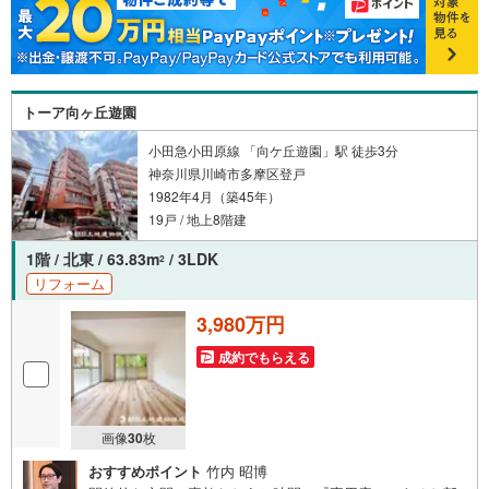
もお客様のお問合せをお待ちしております。
トーア向ヶ丘遊園
小田急小田原線 「向ケ丘遊園」駅 徒歩3分
神奈川県川崎市多摩区登戸
1982年4月（築45年）
19戸 / 地上8階建
1階 / 北東 / 63.83m
/ 3LDK
2
リフォーム
3,980万円
成約でもらえる
画像
30
枚
おすすめポイント
竹内 昭博