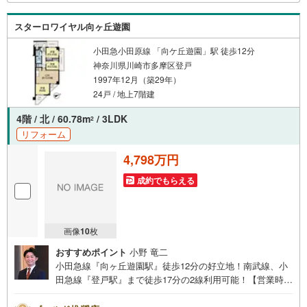
スターロワイヤル向ヶ丘遊園
小田急小田原線 「向ケ丘遊園」駅 徒歩12分
神奈川県川崎市多摩区登戸
1997年12月（築29年）
24戸 / 地上7階建
4階 / 北 / 60.78m
/ 3LDK
2
リフォーム
4,798万円
成約でもらえる
画像
10
枚
おすすめポイント
小野 竜二
小田急線『向ヶ丘遊園駅』徒歩12分の好立地！南武線、小
田急線『登戸駅』まで徒歩17分の2線利用可能！【営業時
間 午前10時～午後8時】上記時間はお電話が繋がりやすく
なっております。人気物件には特にお問い合わせが集中す