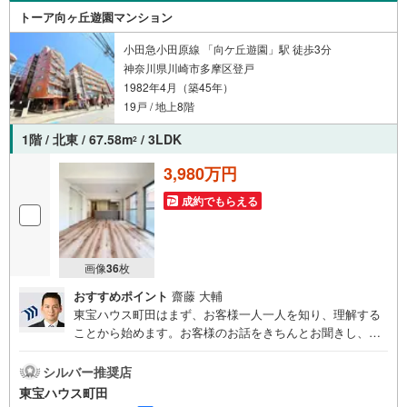
トーア向ヶ丘遊園マンション
小田急小田原線 「向ケ丘遊園」駅 徒歩3分
神奈川県川崎市多摩区登戸
1982年4月（築45年）
19戸 / 地上8階
1階 / 北東 / 67.58m
/ 3LDK
2
3,980万円
成約でもらえる
画像
36
枚
おすすめポイント
齋藤 大輔
東宝ハウス町田はまず、お客様一人一人を知り、理解する
ことから始めます。お客様のお話をきちんとお聞きし、し
っかり話し合う「心」のコミュニケーションが大切になり
ます。だからこそ、それぞれのお客様にベストな「住ま
シルバー推奨店
い」をご提案をすることができるのです。インターネット
東宝ハウス町田
予約で当日見学が可能！（1）［室内・現地を見学する］を