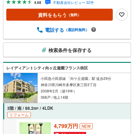
4.68
不動産会社レビュー 32件
クリック（2）本日～4日以内をご希望の方は「ご要望・ご
質問欄」に希望日時をご記入ください！【主要不動産流通
資料をもらう
（無料）
各社の2025年度中間期の売買仲介実績において、全国第9
位の売買仲介実績です】※住宅新報よりたくさんのお客様か
らのお言葉に感謝してこれからも楽しく素敵なお家探しを
電話する
（通話料無料）
お約束します。お家探しを始めてみようと思われたらまず
は、お気軽に東宝ハウス町田に相談してみませんか？スタ
こ
ッフ一同お客様のお問合せをお待ちしております。
検索条件を保存する
の
検
索
レイディアントシティ向ヶ丘遊園フランス街区
条
件
小田急小田原線 「向ケ丘遊園」駅 徒歩29分
神奈川県川崎市多摩区東三田3丁目
で
2008年2月（築19年）
通
368戸 / 地上14階
知
を
3階 / 南 / 88.2m
/ 4LDK
2
受
リフォーム
け
取
4,799万円
NEW
る