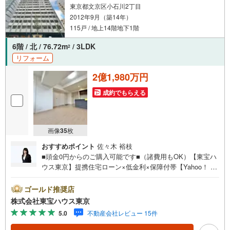
東京都文京区小石川2丁目
2012年9月（築14年）
115戸 / 地上14階地下1階
6階 / 北 / 76.72m
/ 3LDK
2
リフォーム
2億1,980万円
成約でもらえる
画像
35
枚
おすすめポイント
佐々木 裕枝
■頭金0円からのご購入可能です■（諸費用もOK）【東宝ハ
ウス東京】提携住宅ローン×低金利×保障付帯【Yahoo！ 不
動産キャンペーン対象店舗】当店で物件を成約するとPayP
ayボーナスライトがもらえる「Yahoo！ 不動産 物件ご成約
ゴールド推奨店
キャンペーン」の対象になります。「資料をもらう」「見
株式会社東宝ハウス東京
学予約をする」ボタンからお問い合わせください。※必ずY
5.0
不動産会社レビュー 15件
ahoo！ JAPAN IDでログインしてください。※PayPayボー
ナスライトは出金と譲渡はできません。ご案内・詳細な資