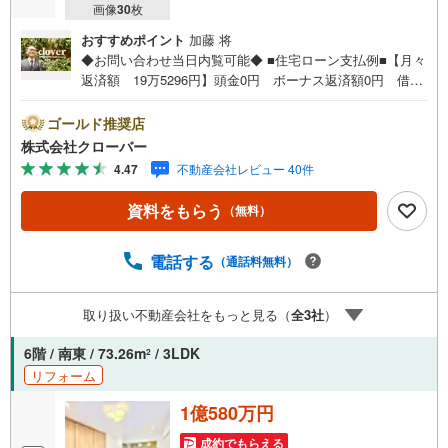
画像
30
枚
おすすめポイント
加藤 将
◆お問い合わせ当日内覧可能◆ ■住宅ローン支払例■【月々
返済額 19万5296円】頭金0円 ボーナス返済額0円 借入
額6999万円 金利0.93％（変動金利） 35年返済の場合
●住宅ローン、諸費用ローンお気軽にご相談下さい！文京区
ゴールド推奨店
西方に佇むヴィラロイヤル文京西片。ペット2匹飼育可能。
株式会社クローバー
都営三田線「春日」駅徒歩7分、丸の内線・南北線「後楽
4.47
不動産会社レビュー 40件
園」駅徒歩10分等複数駅路線が利用可能な利便性の良い立
地が魅力です。西片の高台に位置し周辺は閑静な住宅街。
資料をもらう
（無料）
建物は1971年に飛鳥建設によって建築されたSRC造10階建
て、総戸数57戸のヴィンテージマンション。共用部などを
見ると管理体制の良さが伺えます。お部屋は新規内装リノ
電話する
（通話料無料）
ベーション。■今すぐ見たい！■ローンが心配■買う方が得
なの？■分からない事、何でもご相談下さい。■随時！内覧
取り扱い不動産会社をもっと見る（
全
3
社
）
可能です！■平日・土日・祝祭日…日程・時間はいつでも調
整可能。ご指定の場所にお車でお迎えに上がります。■不動
6階 / 南東 / 73.26m
/ 3LDK
2
産購入のご相談も随時開催中！■ ○住宅ローンのご相談
リフォーム
○買換えのご相談 ○ご自宅査定のご相談 ○弊社買取も行
っております！
1億580万円
成約でもらえる