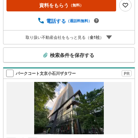
ナスライトは出金と譲渡はできません。ご案内・詳細な資
資料をもらう
（無料）
料のご請求はお気軽にどうぞ♪お電話でのお問い合わせも
常時受け付けております！お気軽にお問い合わせくださ
い。
電話する
（通話料無料）
取り扱い不動産会社をもっと見る（
全
1
社
）
こ
検索条件を保存する
の
検
索
パークコート文京小石川ザタワー
PR
条
件
で
通
知
を
受
け
取