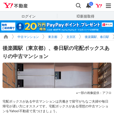
Yahoo!不動産
検索
通知
i
ログイン
ID新規取得
中古マンション
東京都
文京区
後楽園駅、春日駅
後楽園駅（東京都）、春日駅の宅配ボックスあ
りの中古マンション
一部の画像提供：アフロ
宅配ボックスがある中古マンションは共働きで留守がちなご夫婦や毎日
帰宅が遅い方にオススメです。宅配ボックスがある理想の中古マンショ
ンをYahoo!不動産で見つけましょう。