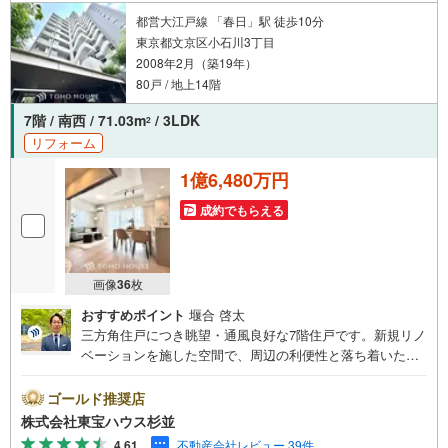
「資料をもらう」「見学予約をする」ボタンからお問い合わせください。
※必ずYahoo！ JAPAN IDでログインしてください。
都営大江戸線 「春日」駅 徒歩10分
※PayPayボーナスライトは出金と譲渡はできません。
東京都文京区小石川3丁目
2008年2月（築19年）
80戸 / 地上14階
ご案内・詳細な資料のご請求はお気軽にどうぞ♪
お電話でのお問い合わせも常時受け付けております！
7階 / 南西 / 71.03m
/ 3LDK
2
リフォーム
お気軽にお問い合わせください。
1億6,480万円
成約でもらえる
画像
36
枚
おすすめポイント
堰合 啓太
三方角住戸につき眺望・通風良好な7階住戸です。新規リノ
ベーションを施した空間で、周辺の利便性と落ち着いた住
環境を享受できます。・ 未来を予測し人生設計から始まる
「未来カレンダー」のご提案。・ 未来に起こるであろうご
ゴールド推奨店
自宅リフォームをオンライン上でご提案「ミラカレクラ
株式会社東宝ハウス杉並
ブ」。・ 不動産売却時、ご自宅を綺麗にかつ瀟洒にさせる
4.61
不動産会社レビュー 39件