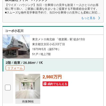
【ワイズ・ハウジング】当日・仕事帰りの見学も歓迎！一人ひとりのお客
様に寄り添い、ご家族に最適な住まいをご提案する不動産総合企業です。
■スムーズな物件見学事前予約で、当日や仕事帰りの見学にも柔軟に対応い
たします。現地や店舗での待ち合わせ、最寄駅・周辺施設での合流、ご
もっと見る
自宅へのお迎えなど、ご希望の場所を指定いただけます。
※鍵の手配が必要な場合や、居住中の物件は即日対応が難しい場合もござい
ます。お早めにお問い合わせください。
コーポ小石川
■ネット非公開情報もご紹介事前にご希望の「広さ・価格・エリア」や住み
替えのきっかけをお聞かせいただければ、ネット掲載不可の限定情報
や、新規公開予定の物件資料も併せてご用意いたします。
東京メトロ南北線 「後楽園」駅 徒歩13分
■安心の資金計画・売却サポート将来の金銭的な不安には、提携ファイナン
東京都文京区小石川3丁目
シャルプランナー（FP）がライフプランに合わせた資金計画をお答えし
1970年5月（築57年）
ます。また、購入だけでなく、将来の住み替えやご売却の相談まで長期的
にサポートいたします。
51戸 / 地上7階
営業時間（9:00～18:00）はお電話が繋がりやすくなっております。人気物
件は早期終了の可能性があるため、お早めにお問い合わせください！
2階 / 南東 / 26.86m
/ 1K
2
リフォーム
2,980万円
成約でもらえる
画像
36
枚