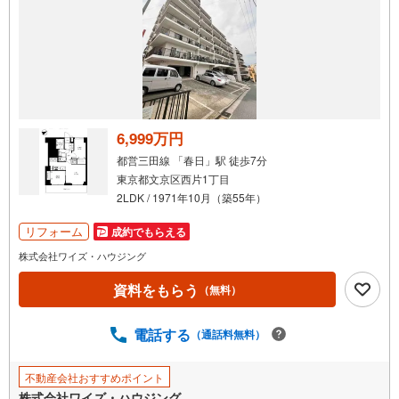
6,999万円
都営三田線 「春日」駅 徒歩7分
東京都文京区西片1丁目
2LDK / 1971年10月（築55年）
リフォーム
成約でもらえる
株式会社ワイズ・ハウジング
資料をもらう
（無料）
電話する
（通話料無料）
不動産会社おすすめポイント
株式会社ワイズ・ハウジング