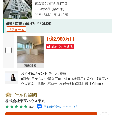
東京都文京区向丘1丁目
2003年2月（築24年）
58戸 / 地上14階地下1階
6階 / 南東 / 60.67m
/ 2LDK
2
リフォーム
1億2,980万円
成約でもらえる
画像
36
枚
おすすめポイント
佐々木 裕枝
■頭金0円からのご購入可能です■（諸費用もOK）【東宝ハ
ウス東京】提携住宅ローン×低金利×保障付帯【Yahoo！ 不
動産キャンペーン対象店舗】当店で物件を成約するとPayP
ayボーナスライトがもらえる「Yahoo！ 不動産 物件ご成約
ゴールド推奨店
キャンペーン」の対象になります。「資料をもらう」「見
株式会社東宝ハウス東京
学予約をする」ボタンからお問い合わせください。※必ずY
5.0
不動産会社レビュー 15件
ahoo！ JAPAN IDでログインしてください。※PayPayボー
ナスライトは出金と譲渡はできません。ご案内・詳細な資