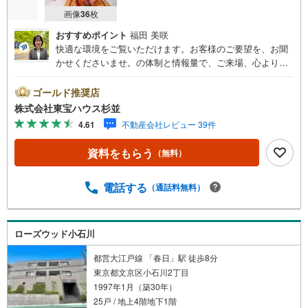
画像
36
枚
おすすめポイント
福田 美咲
快適な環境をご覧いただけます。お客様のご要望を、お聞
かせくださいませ。の体制と情報量で、ご来場、心よりお
待ちしております。・ 未来を予測し人生設計から始まる
「未来カレンダー」のご提案。・ 未来に起こるであろうご
ゴールド推奨店
自宅リフォームをオンライン上でご提案「ミラカレクラ
株式会社東宝ハウス杉並
ブ」。・ 不動産売却時、ご自宅を綺麗にかつ瀟洒にさせる
4.61
不動産会社レビュー 39件
CG加工ホームステイジングサービス。・ 購入者様へ、税
理士による確定申告の無料セミナーをご招待いたします。
資料をもらう
（無料）
◆ご予約に際して◆日時のご希望をお伝えください。（も
ちろん当日でも対応可能です）事前に鍵等の手配や内覧
（居住中物件）の手配が必要な場合がございますのでご容
電話する
（通話料無料）
赦ください。事前にご連絡をいただけると、スムーズなご
案内が可能となりますのでお手数ですがご一報ください。
◆物件のご案内は◆弊社へのご来社、お客様宅へのお迎
ローズウッド小石川
え・最寄駅での待ち合わせ、物件周辺のコンビニ等でお待
ち合わせなど、ご希望をお伝えください。ご希望条件をお
都営大江戸線 「春日」駅 徒歩8分
伝え頂けましたら、ご見学希望物件以外の資料も用意して
東京都文京区小石川2丁目
参ります。もちろん他の物件も併せてご案内させていただ
1997年1月（築30年）
きます。
25戸 / 地上4階地下1階