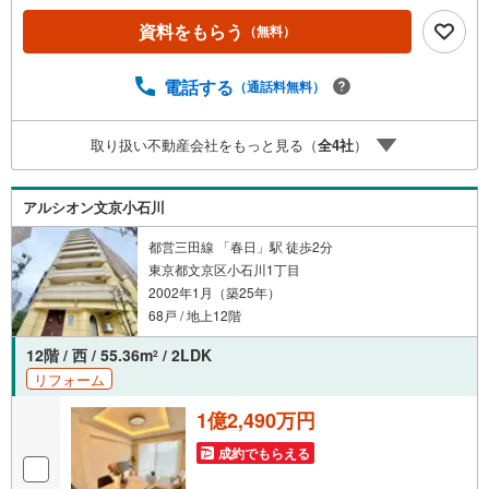
ャンペーン」の対象になります。「資料をもらう」「見学
資料をもらう
（無料）
予約をする」ボタンからお問い合わせください。※必ずYah
oo！ JAPAN IDでログインしてください。※PayPayボーナ
スライトは出金と譲渡はできません。ご案内・詳細な資料
電話する
（通話料無料）
のご請求はお気軽にどうぞ♪お電話でのお問い合わせも常
時受け付けております！■頭金0円からのご購入可能です■
取り扱い不動産会社をもっと見る（
全
4
社
）
（諸費用もOK）お気軽にお問い合わせください。
アルシオン文京小石川
都営三田線 「春日」駅 徒歩2分
東京都文京区小石川1丁目
2002年1月（築25年）
68戸 / 地上12階
12階 / 西 / 55.36m
/ 2LDK
2
リフォーム
1億2,490万円
成約でもらえる