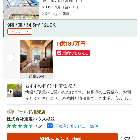
東京都文京区本郷5丁目
2001年3月（築26年）
23戸 / 地上13階
9階 / 東 / 54.5m
/ 2LDK
2
リフォーム
1億180万円
成約でもらえる
画像
36
枚
おすすめポイント
有住 昂大
快適な環境をご覧いただけます。お客様のご要望を、お聞
かせくださいませ。の体制と情報量で、ご来場、心よりお
待ちしております。・ 未来を予測し人生設計から始まる
「未来カレンダー」のご提案。・ 未来に起こるであろうご
ゴールド推奨店
自宅リフォームをオンライン上でご提案「ミラカレクラ
株式会社東宝ハウス杉並
ブ」。・ 不動産売却時、ご自宅を綺麗にかつ瀟洒にさせる
4.61
不動産会社レビュー 39件
CG加工ホームステイジングサービス。・ 購入者様へ、税
理士による確定申告の無料セミナーをご招待いたします。
資料をもらう
（無料）