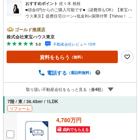
おすすめポイント
佐々木 裕枝
■頭金0円からのご購入可能です■（諸費用もOK）【東宝ハ
ウス東京】提携住宅ローン×低金利×保障付帯【Yahoo！ 不
動産キャンペーン対象店舗】当店で物件を成約するとPayP
ayボーナスライトがもらえる「Yahoo！ 不動産 物件ご成約
ゴールド推奨店
キャンペーン」の対象になります。「資料をもらう」「見
株式会社東宝ハウス東京
学予約をする」ボタンからお問い合わせください。※必ずY
5.0
不動産会社レビュー 15件
ahoo！ JAPAN IDでログインしてください。※PayPayボー
ナスライトは出金と譲渡はできません。ご案内・詳細な資
資料をもらう
（無料）
料のご請求はお気軽にどうぞ♪お電話でのお問い合わせも
常時受け付けております！お気軽にお問い合わせくださ
い。
電話する
（通話料無料）
取り扱い不動産会社をもっと見る（
全
4
社
）
7階 / 東 / 36.45m
/ 1LDK
2
リフォーム
4,780万円
成約でもらえる