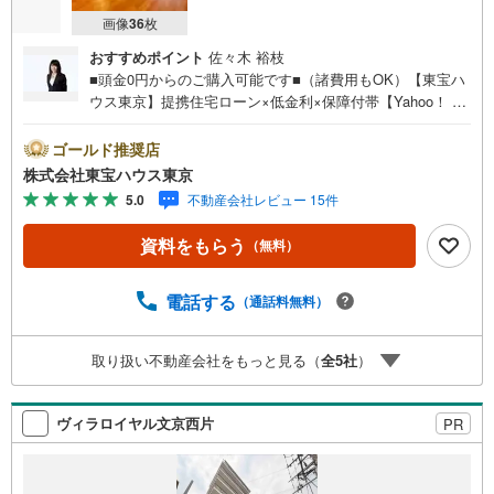
画像
36
枚
おすすめポイント
佐々木 裕枝
■頭金0円からのご購入可能です■（諸費用もOK）【東宝ハ
ウス東京】提携住宅ローン×低金利×保障付帯【Yahoo！ 不
動産キャンペーン対象店舗】当店で物件を成約するとPayP
ayボーナスライトがもらえる「Yahoo！ 不動産 物件ご成約
ゴールド推奨店
キャンペーン」の対象になります。「資料をもらう」「見
株式会社東宝ハウス東京
学予約をする」ボタンからお問い合わせください。※必ずY
5.0
不動産会社レビュー 15件
ahoo！ JAPAN IDでログインしてください。※PayPayボー
ナスライトは出金と譲渡はできません。ご案内・詳細な資
資料をもらう
（無料）
料のご請求はお気軽にどうぞ♪お電話でのお問い合わせも
常時受け付けております！お気軽にお問い合わせくださ
い。
電話する
（通話料無料）
取り扱い不動産会社をもっと見る（
全
5
社
）
ヴィラロイヤル文京西片
PR