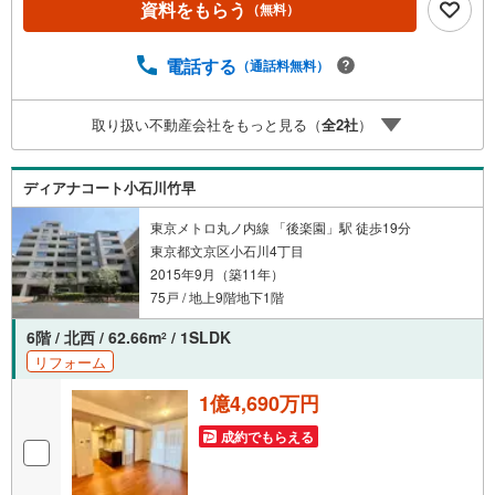
資料をもらう
（無料）
料のご請求はお気軽にどうぞ♪お電話でのお問い合わせも
常時受け付けております！お気軽にお問い合わせくださ
い。
電話する
（通話料無料）
取り扱い不動産会社をもっと見る（
全
2
社
）
ディアナコート小石川竹早
東京メトロ丸ノ内線 「後楽園」駅 徒歩19分
東京都文京区小石川4丁目
2015年9月（築11年）
75戸 / 地上9階地下1階
6階 / 北西 / 62.66m
/ 1SLDK
2
リフォーム
1億4,690万円
成約でもらえる