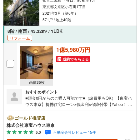
東京都文京区小石川1丁目
2021年3月（築6年）
571戸 / 地上40階
8階 / 南西 / 43.32m
/ 1LDK
2
リフォーム
1億5,980万円
成約でもらえる
画像
35
枚
おすすめポイント
■頭金0円からのご購入可能です■（諸費用もOK）【東宝ハ
ウス東京】提携住宅ローン×低金利×保障付帯【Yahoo！ 不
動産キャンペーン対象店舗】当店で物件を成約するとPayP
ayボーナスライトがもらえる「Yahoo！ 不動産 物件ご成約
ゴールド推奨店
キャンペーン」の対象になります。「資料をもらう」「見
株式会社東宝ハウス東京
学予約をする」ボタンからお問い合わせください。※必ずY
5.0
不動産会社レビュー 15件
ahoo！ JAPAN IDでログインしてください。※PayPayボー