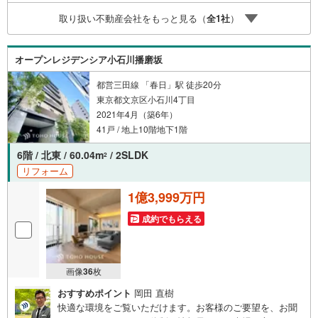
スライトは出金と譲渡はできません。ご案内・詳細な資料
取り扱い不動産会社をもっと見る（
全
1
社
）
のご請求はお気軽にどうぞ♪お電話でのお問い合わせも常
時受け付けております！お気軽にお問い合わせください。
オープンレジデンシア小石川播磨坂
都営三田線 「春日」駅 徒歩20分
東京都文京区小石川4丁目
2021年4月（築6年）
41戸 / 地上10階地下1階
6階 / 北東 / 60.04m
/ 2SLDK
2
リフォーム
1億3,999万円
成約でもらえる
画像
36
枚
おすすめポイント
岡田 直樹
快適な環境をご覧いただけます。お客様のご要望を、お聞