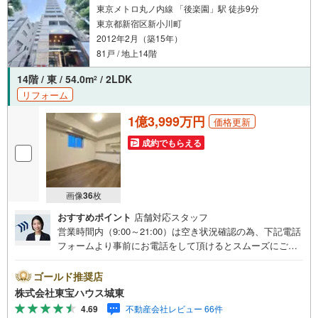
東京メトロ丸ノ内線 「後楽園」駅 徒歩9分
東京都新宿区新小川町
2012年2月（築15年）
81戸 / 地上14階
14階 / 東 / 54.0m
/ 2LDK
2
リフォーム
1億3,999万円
価格更新
成約でもらえる
画像
36
枚
おすすめポイント
店舗対応スタッフ
営業時間内（9:00～21:00）は空き状況確認の為、下記電話
フォームより事前にお電話をして頂けるとスムーズにご案
内ができます。▽TOHO HOUSE CLUB▽現時点の未来
カレンダーの作成▽ご購入後もお客様の人生のパートナー
ゴールド推奨店
として暮らしの「安心」を守り続けます。【Yahoo！ 不動
株式会社東宝ハウス城東
産キャンペーン対象店舗】当店で物件を成約するとPayPay
4.69
不動産会社レビュー 66件
ボーナスライトがもらえる「Yahoo！ 不動産 物件ご成約キ