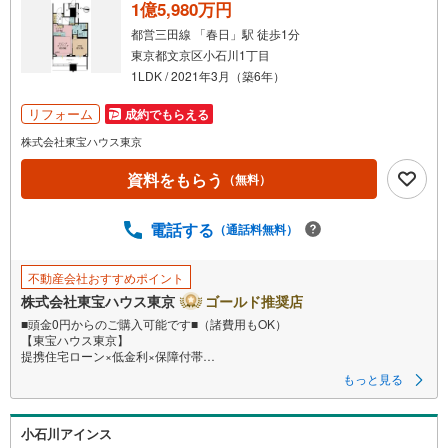
る
1億5,980万円
・
都営三田線 「春日」駅 徒歩1分
条
東京都文京区小石川1丁目
件
1LDK / 2021年3月（築6年）
を
マ
リフォーム
成約でもらえる
イ
株式会社東宝ハウス東京
ペ
資料をもらう
ー
（無料）
ジ
に
電話する
（通話料無料）
保
存
不動産会社おすすめポイント
す
株式会社東宝ハウス東京
ゴールド推奨店
る
■頭金0円からのご購入可能です■（諸費用もOK）
【東宝ハウス東京】
提携住宅ローン×低金利×保障付帯
もっと見る
【Yahoo！ 不動産キャンペーン対象店舗】
当店で物件を成約するとPayPayボーナスライトがもらえる
小石川アインス
「Yahoo！ 不動産 物件ご成約キャンペーン」の対象になります。