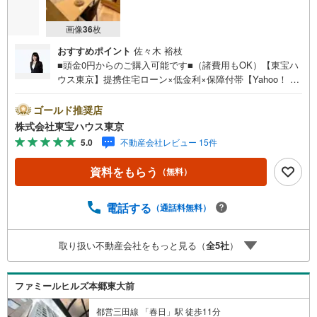
画像
36
枚
おすすめポイント
佐々木 裕枝
■頭金0円からのご購入可能です■（諸費用もOK）【東宝ハ
ウス東京】提携住宅ローン×低金利×保障付帯【Yahoo！ 不
動産キャンペーン対象店舗】当店で物件を成約するとPayP
ayボーナスライトがもらえる「Yahoo！ 不動産 物件ご成約
ゴールド推奨店
キャンペーン」の対象になります。「資料をもらう」「見
株式会社東宝ハウス東京
学予約をする」ボタンからお問い合わせください。※必ずY
5.0
不動産会社レビュー 15件
ahoo！ JAPAN IDでログインしてください。※PayPayボー
ナスライトは出金と譲渡はできません。ご案内・詳細な資
資料をもらう
（無料）
料のご請求はお気軽にどうぞ♪お電話でのお問い合わせも
常時受け付けております！お気軽にお問い合わせくださ
い。
電話する
（通話料無料）
取り扱い不動産会社をもっと見る（
全
5
社
）
ファミールヒルズ本郷東大前
都営三田線 「春日」駅 徒歩11分