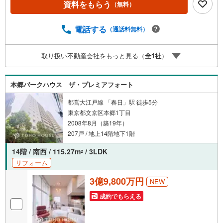
資料をもらう
（無料）
料のご請求はお気軽にどうぞ♪お電話でのお問い合わせも
常時受け付けております！お気軽にお問い合わせくださ
い。
電話する
（通話料無料）
取り扱い不動産会社をもっと見る（
全
1
社
）
本郷パークハウス ザ・プレミアフォート
都営大江戸線 「春日」駅 徒歩5分
東京都文京区本郷1丁目
2008年8月（築19年）
207戸 / 地上14階地下1階
14階 / 南西 / 115.27m
/ 3LDK
2
リフォーム
3億9,800万円
NEW
成約でもらえる