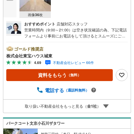
画像
36
枚
おすすめポイント
店舗対応スタッフ
営業時間内（9:00～21:00）は空き状況確認の為、下記電話
フォームより事前にお電話をして頂けるとスムーズにご案
内ができます。▽TOHO HOUSE CLUB▽現時点の未来
カレンダーの作成▽ご購入後もお客様の人生のパートナー
ゴールド推奨店
として暮らしの「安心」を守り続けます。【Yahoo！ 不動
株式会社東宝ハウス城東
産キャンペーン対象店舗】当店で物件を成約するとPayPay
4.69
不動産会社レビュー 66件
ボーナスライトがもらえる「Yahoo！ 不動産 物件ご成約キ
ャンペーン」の対象になります。「資料をもらう」「見学
資料をもらう
（無料）
予約をする」ボタンからお問い合わせください。※必ずYah
oo！ JAPAN IDでログインしてください。※PayPayボーナ
スライトは出金と譲渡はできません。ご案内・詳細な資料
電話する
（通話料無料）
のご請求はお気軽にどうぞ♪お電話でのお問い合わせも常
時受け付けております！■頭金0円からのご購入可能です■
取り扱い不動産会社をもっと見る（
全
1
社
）
（諸費用もOK）お気軽にお問い合わせください。
パークコート文京小石川ザタワー
都営三田線 「春日」駅 徒歩1分