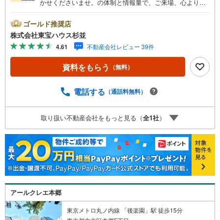
かせくださいませ。の体制と情報量で、ご来場、心よりお
待ちしております。・ 未来を予測し人生設計から始まる
「未来カレンダー」のご提案。・ 未来に起こるであろうご
ゴールド推奨店
自宅リフォームをオンライン上でご提案「ミラカレクラ
株式会社東宝ハウス杉並
ブ」。・ 不動産売却時、ご自宅を綺麗にかつ瀟洒にさせる
4.61
不動産会社レビュー 39件
CG加工ホームステイジングサービス。・ 購入者様へ、税
理士による確定申告の無料セミナーをご招待いたします。
資料をもらう
（無料）
◆ご予約に際して◆日時のご希望をお伝えください。（も
ちろん当日でも対応可能です）事前に鍵等の手配や内覧
（居住中物件）の手配が必要な場合がございますのでご容
電話する
（通話料無料）
赦ください。事前にご連絡をいただけると、スムーズなご
案内が可能となりますのでお手数ですがご一報ください。
取り扱い不動産会社をもっと見る（
全
1
社
）
◆物件のご案内は◆弊社へのご来社、お客様宅へのお迎
え・最寄駅での待ち合わせ、物件周辺のコンビニ等でお待
ち合わせなど、ご希望をお伝えください。ご希望条件をお
伝え頂けましたら、ご見学希望物件以外の資料も用意して
参ります。もちろん他の物件も併せてご案内させていただ
きます。
アールクレエ本郷
東京メトロ丸ノ内線 「後楽園」駅 徒歩15分