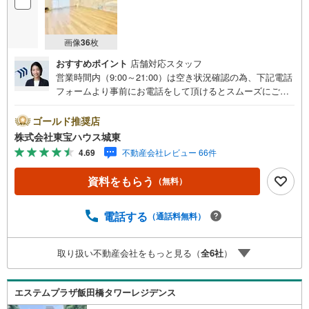
画像
36
枚
おすすめポイント
店舗対応スタッフ
営業時間内（9:00～21:00）は空き状況確認の為、下記電話
フォームより事前にお電話をして頂けるとスムーズにご案
内ができます。▽TOHO HOUSE CLUB▽現時点の未来
カレンダーの作成▽ご購入後もお客様の人生のパートナー
ゴールド推奨店
として暮らしの「安心」を守り続けます。【Yahoo！ 不動
株式会社東宝ハウス城東
産キャンペーン対象店舗】当店で物件を成約するとPayPay
4.69
不動産会社レビュー 66件
ボーナスライトがもらえる「Yahoo！ 不動産 物件ご成約キ
ャンペーン」の対象になります。「資料をもらう」「見学
資料をもらう
（無料）
予約をする」ボタンからお問い合わせください。※必ずYah
oo！ JAPAN IDでログインしてください。※PayPayボーナ
スライトは出金と譲渡はできません。ご案内・詳細な資料
電話する
（通話料無料）
のご請求はお気軽にどうぞ♪お電話でのお問い合わせも常
時受け付けております！■頭金0円からのご購入可能です■
取り扱い不動産会社をもっと見る（
全
6
社
）
（諸費用もOK）お気軽にお問い合わせください。
エステムプラザ飯田橋タワーレジデンス