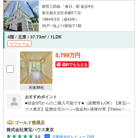
ください 。
都営三田線 「春日」駅 徒歩9分
東京都文京区本郷5丁目
1984年3月（築43年）
36戸 / 地上11階地下1階
4階 / 北東 / 37.73m
/ 1LDK
2
リフォーム
5,799万円
成約でもらえる
画像
36
枚
おすすめポイント
■頭金0円からのご購入可能です■（諸費用もOK）【東宝ハ
ウス東京】提携住宅ローン×低金利×保障付帯【Yahoo！ 不
動産キャンペーン対象店舗】当店で物件を成約するとPayP
ayボーナスライトがもらえる「Yahoo！ 不動産 物件ご成約
ゴールド推奨店
キャンペーン」の対象になります。「資料をもらう」「見
株式会社東宝ハウス東京
学予約をする」ボタンからお問い合わせください。※必ずY
5.0
不動産会社レビュー 15件