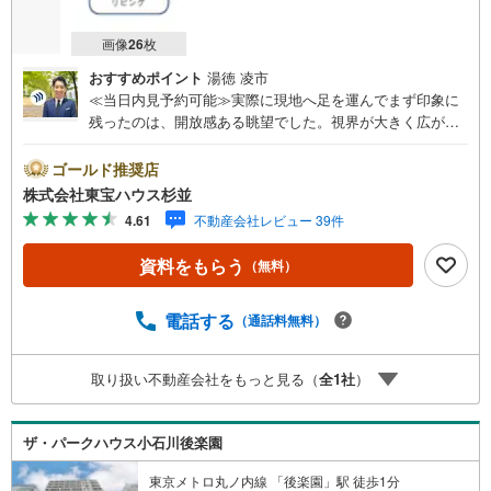
画像
26
枚
おすすめポイント
湯徳 凌市
≪当日内見予約可能≫実際に現地へ足を運んでまず印象に
残ったのは、開放感ある眺望でした。視界が大きく広が
り、都心に近い立地でありながら空の広さまで感じられる
住まいです。また、笹塚駅徒歩4分という利便性がありなが
ゴールド推奨店
ら、大通りに面していないため室内は落ち着いた雰囲気。
株式会社東宝ハウス杉並
駅近で静かな住環境を求める方には特におすすめしたい一
4.61
不動産会社レビュー 39件
邸です。リノベーション済の3LDKは、ご家族で暮らしやす
い使いやすい間取り。
資料をもらう
（無料）
電話する
（通話料無料）
取り扱い不動産会社をもっと見る（
全
1
社
）
ザ・パークハウス小石川後楽園
東京メトロ丸ノ内線 「後楽園」駅 徒歩1分