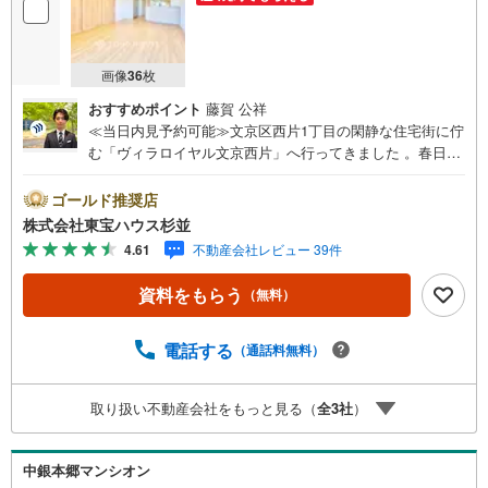
画像
36
枚
おすすめポイント
藤賀 公祥
≪当日内見予約可能≫文京区西片1丁目の閑静な住宅街に佇
む「ヴィラロイヤル文京西片」へ行ってきました 。春日駅
から平坦なアプローチを歩いてわずか7分 。駅前の賑やか
さから一歩奥まった西片エリアは、文教地区らしい凛とし
ゴールド推奨店
た気品と静けさが心地よい街並みです 。 お部屋は6階部分
株式会社東宝ハウス杉並
に位置し、バルコニーに出ると目の前には見事なスカイツ
4.61
不動産会社レビュー 39件
リービューが広がります 。この開放的な景色を毎日眺めら
れるのは、この住戸ならではの特権だと実感しました。室
資料をもらう
（無料）
内に入ると、新規フルリノベーションによって生まれ変わ
ったラグジュアリーな空間に目を奪われます 。約13.4帖の
LDKには足元から温める床暖房のほか 、キッチンには食洗
電話する
（通話料無料）
機やコンベクションオーブンまで完備 。さらに嬉しいの
が、LDKと3つの洋室すべてにエアコン4台が最初から新設
取り扱い不動産会社をもっと見る（
全
3
社
）
されている点です 。 多くの親御様が希望される「誠之小学
校」の指定学区内（約550m）という条件も揃い 、ペット2
匹との暮らしも可能 。立地、眺望、設備、学区のすべてが
中銀本郷マンシオン
ハイレベルで揃った自信の一室を、ぜひその目でお確かめ