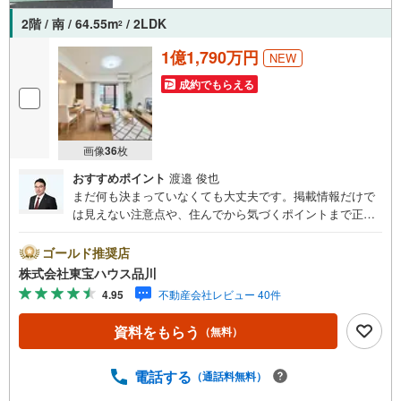
2階 / 南 / 64.55m
/ 2LDK
2
1億1,790万円
NEW
成約でもらえる
画像
36
枚
おすすめポイント
渡邉 俊也
まだ何も決まっていなくても大丈夫です。掲載情報だけで
は見えない注意点や、住んでから気づくポイントまで正直
にお伝えします。東宝ハウス品川では、良いことも悪いこ
とも包み隠さずお伝えし、「納得して選ぶ」ためのサポー
ゴールド推奨店
トを大切にしています。現地でしか分からないリアルな情
株式会社東宝ハウス品川
報も含めて、一緒に後悔しない住まい探しを進めていきま
4.95
不動産会社レビュー 40件
しょう。まずはお気軽にご相談ください。【Yahoo！ 不動
産キャンペーン対象店舗】当店で物件を成約するとPayPay
資料をもらう
（無料）
ボーナスライトがもらえる「Yahoo！ 不動産 物件ご成約キ
ャンペーン」の対象になります。「資料をもらう」「見学
予約をする」ボタンからお問い合わせください。※必ずYah
電話する
（通話料無料）
oo！ JAPAN IDでログインしてください。※PayPayボーナ