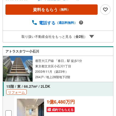
ahoo！ JAPAN IDでログインしてください。※PayPayボー
ナスライトは出金と譲渡はできません。ご案内・詳細な資
資料をもらう
（無料）
料のご請求はお気軽にどうぞ♪お電話でのお問い合わせも
常時受け付けております！お気軽にお問い合わせくださ
い。
電話する
（通話料無料）
取り扱い不動産会社をもっと見る（
全
2
社
）
アトラスタワー小石川
都営大江戸線 「春日」駅 徒歩1分
東京都文京区小石川1丁目
2003年11月（築23年）
264戸 / 地上28階地下2階
15階 / 東 / 66.27m
/ 2LDK
2
リフォーム
1億6,480万円
成約でもらえる