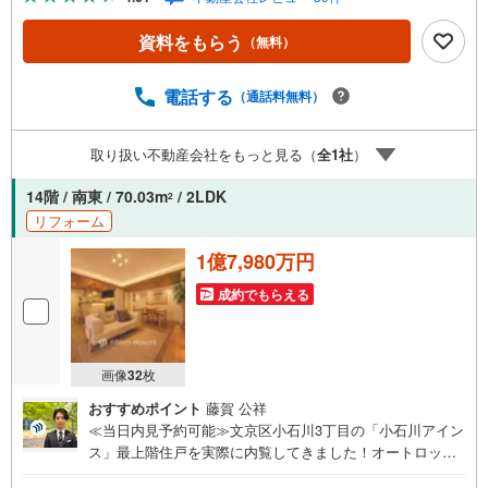
CG加工ホームステイジングサービス。・ 購入者様へ、税
理士による確定申告の無料セミナーをご招待いたします。
資料をもらう
（無料）
ご予約に際して日時のご希望をお伝えください。（もちろ
ん当日でも対応可能です）事前に鍵等の手配や内覧（居住
中物件）の手配が必要な場合がございますのでご容赦くだ
電話する
（通話料無料）
さい。事前にご連絡をいただけると、スムーズなご案内が
可能となりますのでお手数ですがご一報ください。物件の
取り扱い不動産会社をもっと見る（
全
1
社
）
ご案内は弊社へのご来社、お客様宅へのお迎え・最寄駅で
の待ち合わせ、物件周辺のコンビニ等でお待ち合わせな
14階 / 南東 / 70.03m
/ 2LDK
2
ど、ご希望をお伝えください。ご希望条件をお伝え頂けま
リフォーム
したら、ご見学希望物件以外の資料も用意して参ります。
もちろん他の物件も併せてご案内させていただきます。
1億7,980万円
成約でもらえる
画像
32
枚
おすすめポイント
藤賀 公祥
≪当日内見予約可能≫文京区小石川3丁目の「小石川アイン
ス」最上階住戸を実際に内覧してきました！オートロック
を抜け、エレベーターで最上階14階へ。玄関を開けると、