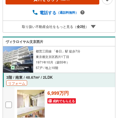
◆ご予約に際して◆日時のご希望をお伝えください。（も
ちろん当日でも対応可能です）事前に鍵等の手配や内覧
（居住中物件）の手配が必要な場合がございますのでご容
電話する
（通話料無料）
赦ください。事前にご連絡をいただけると、スムーズなご
案内が可能となりますのでお手数ですがご一報ください。
取り扱い不動産会社をもっと見る（
全
2
社
）
◆物件のご案内は◆弊社へのご来社、お客様宅へのお迎
え・最寄駅での待ち合わせ、物件周辺のコンビニ等でお待
ち合わせなど、ご希望をお伝えください。ご希望条件をお
ヴィラロイヤル文京西片
伝え頂けましたら、ご見学希望物件以外の資料も用意して
参ります。もちろん他の物件も併せてご案内させていただ
都営三田線 「春日」駅 徒歩7分
きます。
東京都文京区西片1丁目
1971年10月（築55年）
57戸 / 地上10階
3階 / 南東 / 48.67m
/ 2LDK
2
リフォーム
6,999万円
成約でもらえる