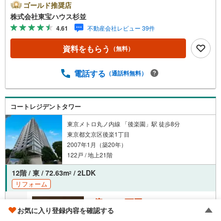
まず新設されたアクセントウォールの質感に目を奪われま
ゴールド推奨店
す。特筆すべきは約19.8帖の広々としたLDKです 。南西向
株式会社東宝ハウス杉並
きの大きな窓からは、最上階ならではの爽快な景色が広が
4.61
不動産会社レビュー 39件
り、日当たりの良さも相まって非常に気持ちの良い空間と
なっていました 。キッチンは対面式で、カウンター越しに
資料をもらう
（無料）
家族との会話を楽しみながら料理ができる設計です。リノ
ベーションの質も高く、キッチン、浴室、洗面、トイレと
いった水回りから給湯器、給排水管まで一新されており、
電話する
（通話料無料）
新築のような安心感があります 。さらに、安心の「R1住
宅」基準を満たしており、目に見えない部分への検査と2年
以上の保証が付帯しているのも心強いポイントです 。 周辺
コートレジデントタワー
は小石川植物園（徒歩5分）や文京区立柳町小学校（徒歩5
分）などが集まる、教育・住環境ともに優れたエリア 。こ
東京メトロ丸ノ内線 「後楽園」駅 徒歩8分
の絶景と高品質な住空間を、ぜひ一度その目で確かめてみ
東京都文京区後楽1丁目
てください。
2007年1月（築20年）
122戸 / 地上21階
12階 / 東 / 72.63m
/ 2LDK
2
リフォーム
2億2,998万円
お気に入り登録内容を確認する
成約でもらえる