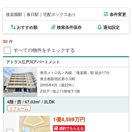
後楽園駅｜春日駅｜宅配ボックスあり
条件変更
おすすめ順
検索条件保存
通知設定
50
件
すべての物件をチェックする
アトラス江戸川アパートメント
東京メトロ丸ノ内線 「後楽園」駅 徒歩17分
東京都新宿区新小川町
2005年4月（築22年）
232戸 / 地上11階地下1階
4階 / 西 / 67.02m
/ 2LDK
2
リフォーム
1億4,599万円
成約でもらえる