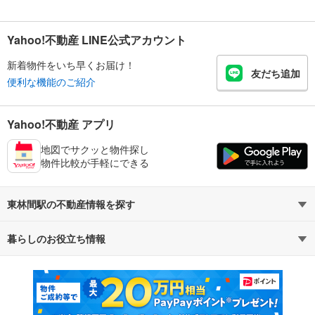
Yahoo!不動産 LINE公式アカウント
新着物件をいち早くお届け！
友だち追加
便利な機能のご紹介
Yahoo!不動産 アプリ
地図でサクッと物件探し
物件比較が手軽にできる
東林間駅の不動産情報を探す
暮らしのお役立ち情報
不動産・住宅
賃貸住宅
マンションカタログ
教えて！住まいの先生
新築マンション
中古マンション
新築一戸建て
中古一戸建て