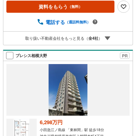
資料をもらう
（無料）
電話する
（通話料無料）
取り扱い不動産会社をもっと見る（
全
4
社
）
プレシス相模大野
PR
6,298万円
小田急江ノ島線 「東林間」駅 徒歩18分
神奈川県相模原市南区上鶴間本町4丁目