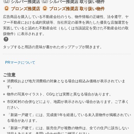
シルバー推奨店
シルバー推奨店 取り扱い物件
ブロンズ推奨店
ブロンズ推奨店 取り扱い物件
広告商品を購入している不動産会社のうち、物件情報の正確性、法令遵守、ヤ
フー不動産における成約実績等、当社所定の基準を満たした優良な店舗運営を
実践していると認めた不動産会社（もしくは当該認定を受けた不動産会社の取
扱物件）に表示されます。
タップすると用語の意味が書かれたポップアップが開きます。
PRマークについて
ご注意
消費税および地方消費税の対象となる場合は税込み価格が表示されていま
す。
物件の写真やイラスト、CGなどは実際と異なる場合があります。
市区町村の合併などにより、地図が表示されない場合があります。ご了承く
ださい。
「新築一戸建て」には、完成後1年を経過している未入居物件が掲載されてい
る場合があります。
「新築一戸建て」には、販売住戸が複数の物件は、全ての住戸に該当しない
項目もあります。各問い合わせ先にご確認ください。