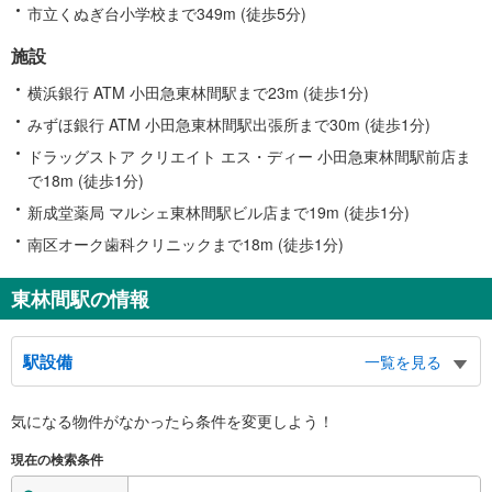
市立くぬぎ台小学校まで349m (徒歩5分)
施設
横浜銀行 ATM 小田急東林間駅まで23m (徒歩1分)
みずほ銀行 ATM 小田急東林間駅出張所まで30m (徒歩1分)
ドラッグストア クリエイト エス・ディー 小田急東林間駅前店ま
で18m (徒歩1分)
新成堂薬局 マルシェ東林間駅ビル店まで19m (徒歩1分)
南区オーク歯科クリニックまで18m (徒歩1分)
東林間駅の情報
駅設備
一覧を見る
バリアフリー状況
気になる物件がなかったら
条件を変更しよう！
※段差なしでの移動経路
（○：有り △：要駅員設備 ×：無し）
現在の検索条件
地上⇔改札⇔ホーム：○
エレベータ