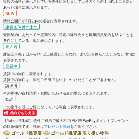
複数の価格が表示されている物件に関しましてはそのうちの１つ以上に更新が
あった場合に表示されます。
NEW
情報公開日が7日以内の場合に表示されます。
建築条件付き土地
売買契約にあたって一定期間内に特定の建設会社と建築請負契約を結ぶことを
条件にしている土地に表示されます。
未入居
建築工事完了日から1年以上経過したものの、まだ誰も住んだことがない住宅に
表示されます。
賃貸中
賃貸中の物件に表示されます。
賃貸中の物件は、原則ご自身でお住まいいただくことができません。
請求済
その物件が資料請求・お問い合わせ済みの場合に表示されます。
既読
その物件を既にご覧になっている場合に表示されます。
成約でもらえる
【Yahoo!不動産】物件ご成約で最大20万円相当PayPayポイントプレゼント！
の対象物件です。詳細は
プレゼント詳細
をご覧ください。
ゴールド推奨店
ゴールド推奨店 取り扱い物件