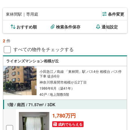
東林間駅｜専用庭
条件変更
おすすめ順
検索条件保存
通知設定
2
件
すべての物件をチェックする
ライオンズマンション相模が丘
小田急江ノ島線 「東林間」駅 バス4分 相模台 バス停
下車 徒歩6分
神奈川県座間市相模が丘2丁目
1986年6月（築41年）
40戸 / 地上階数5階
1階 / 南西 / 71.57m
/ 3DK
2
1,780万円
成約でもらえる