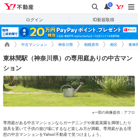
Yahoo!不動産
検索
通知
i
ログイン
ID新規取得
中古マンション
神奈川県
相模原市
南区
東林
東林間駅（神奈川県）の専用庭ありの中古マン
ション
一部の画像提供：アフロ
専用庭がある中古マンションならガーデニングや家庭菜園を満喫したり
遊具を置いて子供の遊び場にするなど楽しみ方が満載。専用庭がある理
想の中古マンションをYahoo!不動産で見つけましょう。