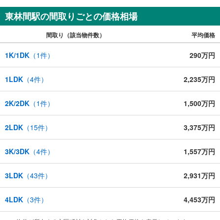
■安心の資金計画・売却サポート将来の金銭的な不安には、提携ファイナン
東林間駅の間取りごとの価格相場
シャルプランナー（FP）がライフプランに合わせた資金計画をお答えしま
す。また、購入だけでなく、将来の住み替えやご売却の相談まで長期的に
間取り（該当物件数）
平均価格
サポートいたします。
営業時間（9:00～18:00）はお電話が繋がりやすくなっております。人気物
1K/1DK
（
1
件）
290万円
件は早期終了の可能性があるため、お早めにお問い合わせください！
1LDK
（
4
件）
2,235万円
2K/2DK
（
1
件）
1,500万円
2LDK
（
15
件）
3,375万円
3K/3DK
（
4
件）
1,557万円
3LDK
（
43
件）
2,931万円
4LDK
（
3
件）
4,453万円