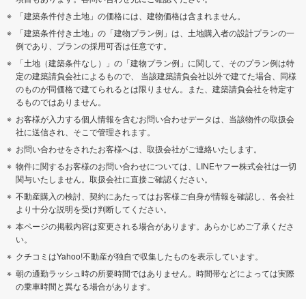
「建築条件付き土地」の価格には、建物価格は含まれません。
「建築条件付き土地」の「建物プラン例」は、土地購入者の設計プランの一
例であり、プランの採用可否は任意です。
「土地（建築条件なし）」の「建物プラン例」に関して、そのプラン例は特
定の建築請負会社によるもので、 当該建築請負会社以外で建てた場合、同様
のものが同価格で建てられるとは限りません。また、建築請負会社を特定す
るものではありません。
お客様が入力する個人情報を含むお問い合わせデータは、当該物件の取扱会
社に送信され、そこで管理されます。
お問い合わせをされたお客様へは、取扱会社がご連絡いたします。
物件に関するお客様のお問い合わせについては、LINEヤフー株式会社は一切
関与いたしません。取扱会社に直接ご確認ください。
不動産購入の検討、契約にあたってはお客様ご自身が情報を確認し、各会社
より十分な説明を受け判断してください。
本ページの掲載内容は変更される場合があります。あらかじめご了承くださ
い。
クチコミはYahoo!不動産が独自で収集したものを表示しています。
朝の通勤ラッシュ時の所要時間ではありません。時間帯などによっては実際
の乗車時間と異なる場合があります。