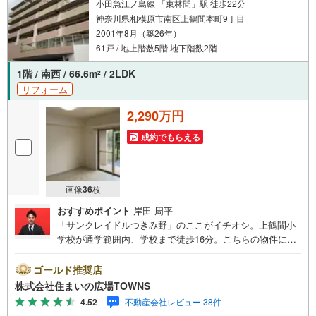
小田急江ノ島線 「東林間」駅 徒歩22分
神奈川県相模原市南区上鶴間本町9丁目
2001年8月（築26年）
61戸 / 地上階数5階 地下階数2階
1階 / 南西 / 66.6m
/ 2LDK
2
リフォーム
2,290万円
成約でもらえる
画像
36
枚
おすすめポイント
岸田 周平
「サンクレイドルつきみ野」のここがイチオシ。上鶴間小
学校が通学範囲内、学校まで徒歩16分。こちらの物件には
宅配ボックスがあります。来客が一目でわかるTVインター
ホン付き。専有面積66.6平米で広々している物件です。住
ゴールド推奨店
み心地がしっかりと考えられた中古マンションです。オー
株式会社住まいの広場TOWNS
トロック設備は防犯性能が高く安心して生活ができます。
4.52
不動産会社レビュー 38件