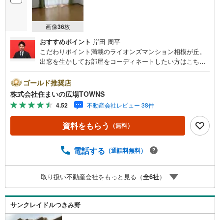
画像
36
枚
おすすめポイント
岸田 周平
こだわりポイント満載のライオンズマンション相模が丘。
出窓を生かしてお部屋をコーディネートしたい方はこちら
の物件がおすすめです。3.79平米のバルコニー付き物件で
す。対面式キッチンなら、コミュニケーションをとりなが
ゴールド推奨店
ら料理することができます。駅から物件まで徒歩10分で
株式会社住まいの広場TOWNS
す。設備が整った3DKの間取りは新婚カップルにおすす
4.52
不動産会社レビュー 38件
め。専用庭付なのでガーデニングも楽しめます。【年中無
休/9:00～21:00】人気物件は特にお問い合わせが集中する
資料をもらう
（無料）
ため、お早めにお電話下さい。「室内・現地を見学する」
ボタンよりご予約頂くとご見学がスムーズです。■その他、
各種ご相談も承っております。○住宅ローンのご相談○ライ
電話する
（通話料無料）
フプランのシミュレーション■住まいの広場TOWNSからお
客様へ経験豊富なスタッフが親身になってお客様に合った
取り扱い不動産会社をもっと見る（
全
6
社
）
物件をご紹介させて頂きます！ /他社様掲載物件も併せてご
紹介可能ですのでお気軽にお問い合わせ下さい♪駐車場も
ございますので、お車でのお越しも大歓迎です！
サンクレイドルつきみ野