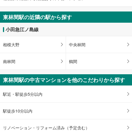
を
マ
東林間駅の近隣の駅から探す
イ
ペ
小田急江ノ島線
ー
ジ
に
相模大野
中央林間
保
存
南林間
鶴間
す
る
東林間駅の中古マンションを他のこだわりから探す
駅近・駅徒歩5分以内
駅徒歩10分以内
リノベーション・リフォーム済み（予定含む）