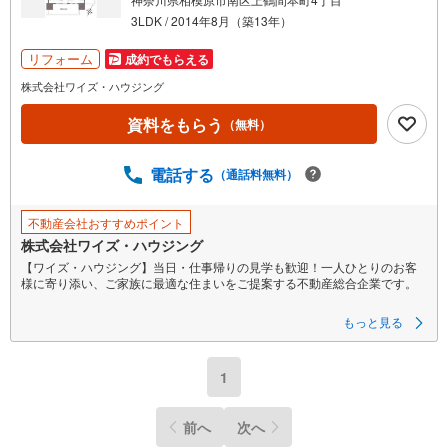
3LDK / 2014年8月（築13年）
リフォーム
成約でもらえる
株式会社ワイズ・ハウジング
資料をもらう
（無料）
電話する
（通話料無料）
不動産会社おすすめポイント
株式会社ワイズ・ハウジング
【ワイズ・ハウジング】当日・仕事帰りの見学も歓迎！一人ひとりのお客
様に寄り添い、ご家族に最適な住まいをご提案する不動産総合企業です。
■スムーズな物件見学事前予約で、当日や仕事帰りの見学にも柔軟に対応い
もっと見る
たします。現地や店舗での待ち合わせ、最寄駅・周辺施設での合流、ご自
宅へのお迎えなど、ご希望の場所を指定いただけます。
※鍵の手配が必要な場合や、居住中の物件は即日対応が難しい場合もござい
1
ます。お早めにお問い合わせください。
■ネット非公開情報もご紹介事前にご希望の「広さ・価格・エリア」や住み
前へ
次へ
替えのきっかけをお聞かせいただければ、ネット掲載不可の限定情報や、
新規公開予定の物件資料も併せてご用意いたします。