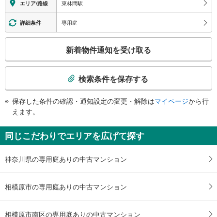
東林間駅
エリア/路線
・各ホーム⇔改札
・東口
専用庭
詳細条件
トイレ
こ
《多機能トイレ》
新着物件通知を受け取る
・２番線ホーム
の
検
索
検索条件を保存する
条
件
保存した条件の確認・通知設定の変更・解除は
マイページ
から行
で
えます。
通
知
同じこだわりでエリアを広げて探す
を
受
神奈川県の専用庭ありの中古マンション
け
取
る
相模原市の専用庭ありの中古マンション
・
条
件
相模原市南区の専用庭ありの中古マンション