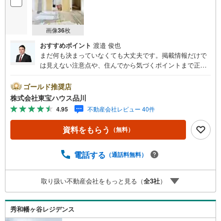
画像
36
枚
おすすめポイント
渡邉 俊也
まだ何も決まっていなくても大丈夫です。掲載情報だけで
は見えない注意点や、住んでから気づくポイントまで正直
にお伝えします。東宝ハウス品川では、良いことも悪いこ
とも包み隠さずお伝えし、「納得して選ぶ」ためのサポー
ゴールド推奨店
トを大切にしています。現地でしか分からないリアルな情
株式会社東宝ハウス品川
報も含めて、一緒に後悔しない住まい探しを進めていきま
4.95
不動産会社レビュー 40件
しょう。まずはお気軽にご相談ください。【Yahoo！ 不動
産キャンペーン対象店舗】当店で物件を成約するとPayPay
資料をもらう
（無料）
ボーナスライトがもらえる「Yahoo！ 不動産 物件ご成約キ
ャンペーン」の対象になります。「資料をもらう」「見学
予約をする」ボタンからお問い合わせください。※必ずYah
電話する
（通話料無料）
oo！ JAPAN IDでログインしてください。※PayPayボーナ
スライトは出金と譲渡はできません。ご案内・詳細な資料
取り扱い不動産会社をもっと見る（
全
3
社
）
のご請求はお気軽にどうぞ♪お電話でのお問い合わせも常
時受け付けております！お気軽にお問い合わせください。
秀和幡ヶ谷レジデンス