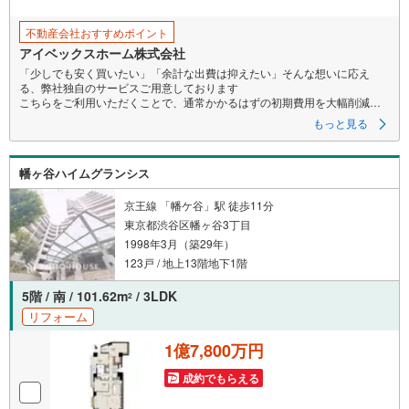
不動産会社おすすめポイント
アイベックスホーム株式会社
「少しでも安く買いたい」「余計な出費は抑えたい」そんな想いに応え
る、弊社独自のサービスご用意しております
こちらをご利用いただくことで、通常かかるはずの初期費用を大幅削減す
ることが可能です！
もっと見る
詳細につきましては、下記のお電話フォームよりご連絡ください。営業時
間:朝10時～19時30分 火曜・水曜日は定休日となります。
現地を見学される場合は「室内・現地を見学する（無料）」ボタンよりご
幡ヶ谷ハイムグランシス
希望の日時をご記入いただけますとスムーズにご案内が可能です。
まずは『いくらお得になるか』だけでも、お気軽にお問い合わせくださ
い！
京王線 「幡ケ谷」駅 徒歩11分
当日のご案内もご相談を！ご内見は現地お待ち合わせ・現地解散も可能で
東京都渋谷区幡ヶ谷3丁目
す
1998年3月（築29年）
住宅ローン等のご相談もお気軽にお申し付け下さい！
123戸 / 地上13階地下1階
5階 / 南 / 101.62m
/ 3LDK
2
リフォーム
1億7,800万円
成約でもらえる