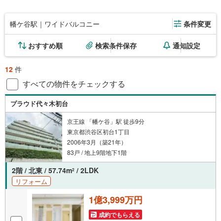
幡ケ谷駅｜ワイドバルコニー
条件変更
おすすめ順
検索条件保存
通知設定
12
件
すべての物件をチェックする
プラウド代々木初台
京王線 「幡ケ谷」駅 徒歩9分
東京都渋谷区初台1丁目
2006年3月（築21年）
83戸 / 地上9階地下1階
2階 / 北東 / 57.74m
/ 2LDK
2
リフォーム
1億3,999万円
成約でもらえる