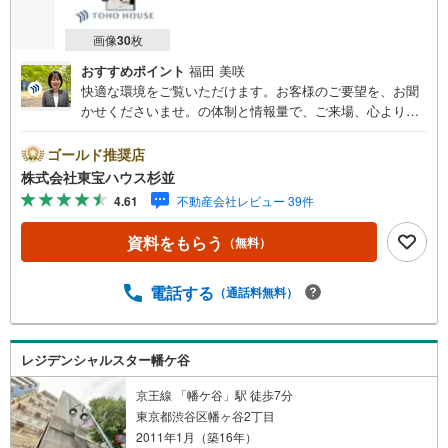
画像
30
枚
おすすめポイント
福田 美咲
快適な環境をご覧いただけます。お客様のご要望を、お聞
かせくださいませ。の体制と情報量で、ご来場、心よりお
待ちしております。・ 未来を予測し人生設計から始まる
「未来カレンダー」のご提案。・ 未来に起こるであろうご
ゴールド推奨店
自宅リフォームをオンライン上でご提案「ミラカレクラ
株式会社東宝ハウス杉並
ブ」。・ 不動産売却時、ご自宅を綺麗にかつ瀟洒にさせる
4.61
不動産会社レビュー 39件
CG加工ホームステイジングサービス。・ 購入者様へ、税
理士による確定申告の無料セミナーをご招待いたします。
資料をもらう
（無料）
◆ご予約に際して◆日時のご希望をお伝えください。（も
ちろん当日でも対応可能です）事前に鍵等の手配や内覧
（居住中物件）の手配が必要な場合がございますのでご容
電話する
（通話料無料）
赦ください。事前にご連絡をいただけると、スムーズなご
案内が可能となりますのでお手数ですがご一報ください。
◆物件のご案内は◆弊社へのご来社、お客様宅へのお迎
レジデンシャルスター幡ケ谷
え・最寄駅での待ち合わせ、物件周辺のコンビニ等でお待
ち合わせなど、ご希望をお伝えください。ご希望条件をお
京王線 「幡ケ谷」駅 徒歩7分
伝え頂けましたら、ご見学希望物件以外の資料も用意して
東京都渋谷区幡ヶ谷2丁目
参ります。もちろん他の物件も併せてご案内させていただ
2011年1月（築16年）