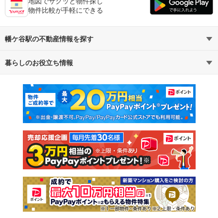
地図でサクッと物件探し
物件比較が手軽にできる
幡ケ谷駅の不動産情報を探す
暮らしのお役立ち情報
不動産・住宅
賃貸住宅
マンションカタログ
教えて！住まいの先生
新築マンション
中古マンション
新築一戸建て
中古一戸建て
注文住宅
土地
売却査定