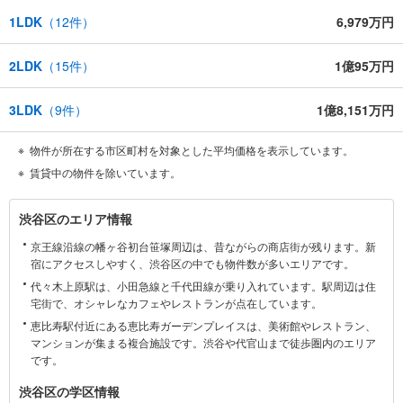
1LDK
（
12
件）
6,979万円
2LDK
（
15
件）
1億95万円
3LDK
（
9
件）
1億8,151万円
物件が所在する市区町村を対象とした平均価格を表示しています。
賃貸中の物件を除いています。
渋
渋谷区のエリア情報
谷
京王線沿線の幡ヶ谷初台笹塚周辺は、昔ながらの商店街が残ります。新
区
宿にアクセスしやすく、渋谷区の中でも物件数が多いエリアです。
に
代々木上原駅は、小田急線と千代田線が乗り入れています。駅周辺は住
関
宅街で、オシャレなカフェやレストランが点在しています。
す
恵比寿駅付近にある恵比寿ガーデンプレイスは、美術館やレストラン、
る
マンションが集まる複合施設です。渋谷や代官山まで徒歩圏内のエリア
情
です。
報
渋谷区の学区情報