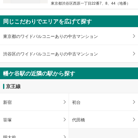
東京都渋谷区西原一丁目22番7、8、44（地番）
条
件
を
同じこだわりでエリアを広げて探す
マ
イ
東京都のワイドバルコニーありの中古マンション
ペ
ー
ジ
渋谷区のワイドバルコニーありの中古マンション
に
保
幡ケ谷駅の近隣の駅から探す
存
す
京王線
る
新宿
初台
笹塚
代田橋
明大前