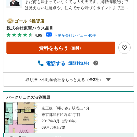
まだ何も決まっていなくても大丈夫です。掲載情報だけで
は見えない注意点や、住んでから気づくポイントまで正直
にお伝えします。東宝ハウス品川では、良いことも悪いこ
とも包み隠さずお伝えし、「納得して選ぶ」ためのサポー
ゴールド推奨店
トを大切にしています。現地でしか分からないリアルな情
株式会社東宝ハウス品川
報も含めて、一緒に後悔しない住まい探しを進めていきま
4.95
不動産会社レビュー 40件
しょう。まずはお気軽にご相談ください。【Yahoo！ 不動
産キャンペーン対象店舗】当店で物件を成約するとPayPay
資料をもらう
（無料）
ボーナスライトがもらえる「Yahoo！ 不動産 物件ご成約キ
ャンペーン」の対象になります。「資料をもらう」「見学
予約をする」ボタンからお問い合わせください。※必ずYah
電話する
（通話料無料）
oo！ JAPAN IDでログインしてください。※PayPayボーナ
スライトは出金と譲渡はできません。ご案内・詳細な資料
取り扱い不動産会社をもっと見る（
全
2
社
）
のご請求はお気軽にどうぞ♪お電話でのお問い合わせも常
時受け付けております！お気軽にお問い合わせください。
パークリュクス渋谷西原
京王線 「幡ケ谷」駅 徒歩1分
東京都渋谷区西原1丁目
2017年3月（築10年）
69戸 / 地上7階