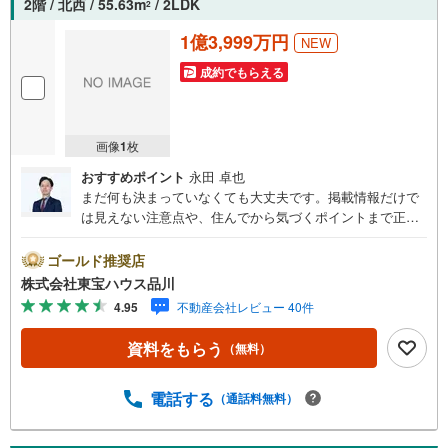
2階 / 北西 / 55.63m
/ 2LDK
2
1億3,999万円
NEW
成約でもらえる
画像
1
枚
おすすめポイント
永田 卓也
まだ何も決まっていなくても大丈夫です。掲載情報だけで
は見えない注意点や、住んでから気づくポイントまで正直
にお伝えします。東宝ハウス品川では、良いことも悪いこ
とも包み隠さずお伝えし、「納得して選ぶ」ためのサポー
ゴールド推奨店
トを大切にしています。現地でしか分からないリアルな情
株式会社東宝ハウス品川
報も含めて、一緒に後悔しない住まい探しを進めていきま
4.95
不動産会社レビュー 40件
しょう。まずはお気軽にご相談ください。【Yahoo！ 不動
産キャンペーン対象店舗】当店で物件を成約するとPayPay
資料をもらう
（無料）
ボーナスライトがもらえる「Yahoo！ 不動産 物件ご成約キ
ャンペーン」の対象になります。「資料をもらう」「見学
予約をする」ボタンからお問い合わせください。※必ずYah
電話する
（通話料無料）
oo！ JAPAN IDでログインしてください。※PayPayボーナ
スライトは出金と譲渡はできません。ご案内・詳細な資料