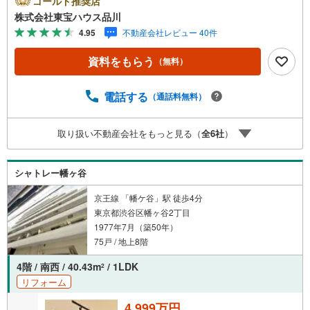
ゴールド推奨店
トを大切にしています。現地でしか分からないリアルな情
株式会社東宝ハウス品川
報も含めて、一緒に後悔しない住まい探しを進めていきま
4.95
不動産会社レビュー 40件
しょう。まずはお気軽にご相談ください。【Yahoo！ 不動
産キャンペーン対象店舗】当店で物件を成約するとPayPay
資料をもらう
（無料）
ボーナスライトがもらえる「Yahoo！ 不動産 物件ご成約キ
ャンペーン」の対象になります。「資料をもらう」「見学
予約をする」ボタンからお問い合わせください。※必ずYah
電話する
（通話料無料）
oo！ JAPAN IDでログインしてください。※PayPayボーナ
スライトは出金と譲渡はできません。ご案内・詳細な資料
取り扱い不動産会社をもっと見る（
全
6
社
）
のご請求はお気軽にどうぞ♪お電話でのお問い合わせも常
時受け付けております！お気軽にお問い合わせください。
シャトレー幡ヶ谷
京王線 「幡ケ谷」駅 徒歩4分
東京都渋谷区幡ヶ谷2丁目
1977年7月（築50年）
75戸 / 地上8階
4階 / 南西 / 40.43m
/ 1LDK
2
リフォーム
4,999万円