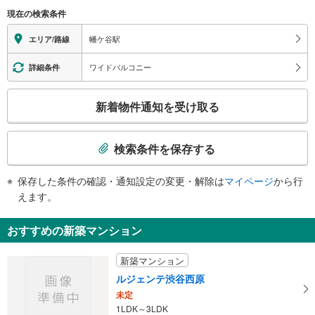
（○：有り △：要駅員設備 ×：無し）
現在の検索条件
幡ヶ谷１丁目、西原１・２丁目、〔甲州街道南口〕、渋谷区役所西原出張所、
地上⇔改札⇔ホーム：○
渋谷区西原図書館、渋谷区けやきの苑・西原、渋谷区スポーツセンター、代々
エレベータ
幡ケ谷駅
エリア/路線
木大山公園運動場、代々木西原公園庭球場、通商産業省 製品評価美術センタ
・各ホーム⇔改札
ー〔ＮＩＴＥ〕、東京消防庁消防学校、代々幡斎場、ＪＩＣＡ・東京国際セン
・南口
ワイドバルコニー
詳細条件
ター、ガールスカウト会館、京王幡ヶ谷ビル、幡ヶ谷ゴールデンセンタービ
トイレ
ル、バスのりば
こ
《多機能トイレ》
新着物件通知を受け取る
・改札内
の
その他
検
索
・点字案内（券売機・運賃表・階段手すり）
検索条件を保存する
・ＡＥＤ
条
件
保存した条件の確認・通知設定の変更・解除は
マイページ
から行
で
えます。
通
知
おすすめの新築マンション
を
受
新築マンション
け
ルジェンテ渋谷西原
取
未定
る
1LDK～3LDK
・