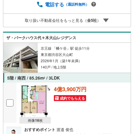
予約をする」ボタンからお問い合わせください。※必ずYah
電話する
（通話料無料）
oo！ JAPAN IDでログインしてください。※PayPayボーナ
スライトは出金と譲渡はできません。ご案内・詳細な資料
取り扱い不動産会社をもっと見る（
全
5
社
）
のご請求はお気軽にどうぞ♪お電話でのお問い合わせも常
時受け付けております！お気軽にお問い合わせください。
ザ・パークハウス代々木大山レジデンス
京王線 「幡ケ谷」駅 徒歩11分
東京都渋谷区大山町
2026年1月（築1年未満）
140戸 / 地上5階
5階 / 南西 / 85.26m
/ 3LDK
2
4億3,900万円
成約でもらえる
画像
16
枚
おすすめポイント
渡邉 俊也