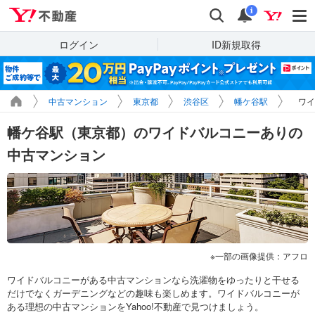
Yahoo!不動産
検索
通知
i
ログイン
ID新規取得
中古マンション
東京都
渋谷区
幡ケ谷駅
ワイ
幡ケ谷駅（東京都）のワイドバルコニーありの
中古マンション
一部の画像提供：アフロ
ワイドバルコニーがある中古マンションなら洗濯物をゆったりと干せる
だけでなくガーデニングなどの趣味も楽しめます。ワイドバルコニーが
ある理想の中古マンションをYahoo!不動産で見つけましょう。