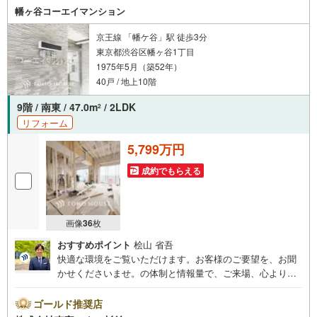
幡ヶ谷コーエイマンション
京王線 「幡ケ谷」駅 徒歩3分
東京都渋谷区幡ヶ谷1丁目
1975年5月（築52年）
40戸 / 地上10階
9階 / 南東 / 47.0m
/ 2LDK
2
リフォーム
5,799万円
成約でもらえる
画像
36
枚
おすすめポイント
桧山 省吾
快適な環境をご覧いただけます。お客様のご要望を、お聞
かせくださいませ。の体制と情報量で、ご来場、心よりお
待ちしております。・ 未来を予測し人生設計から始まる
「未来カレンダー」のご提案。・ 未来に起こるであろうご
ゴールド推奨店
自宅リフォームをオンライン上でご提案「ミラカレクラ