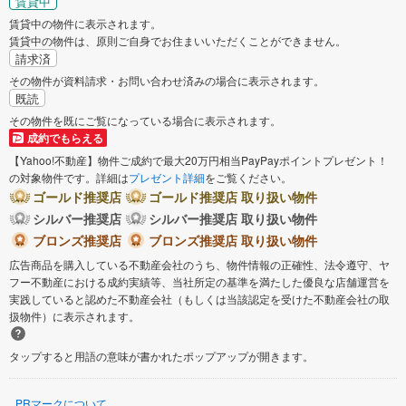
賃貸中
賃貸中の物件に表示されます。
賃貸中の物件は、原則ご自身でお住まいいただくことができません。
請求済
その物件が資料請求・お問い合わせ済みの場合に表示されます。
既読
その物件を既にご覧になっている場合に表示されます。
成約でもらえる
【Yahoo!不動産】物件ご成約で最大20万円相当PayPayポイントプレゼント！
の対象物件です。詳細は
プレゼント詳細
をご覧ください。
ゴールド推奨店
ゴールド推奨店 取り扱い物件
シルバー推奨店
シルバー推奨店 取り扱い物件
ブロンズ推奨店
ブロンズ推奨店 取り扱い物件
広告商品を購入している不動産会社のうち、物件情報の正確性、法令遵守、ヤ
フー不動産における成約実績等、当社所定の基準を満たした優良な店舗運営を
実践していると認めた不動産会社（もしくは当該認定を受けた不動産会社の取
扱物件）に表示されます。
タップすると用語の意味が書かれたポップアップが開きます。
PRマークについて