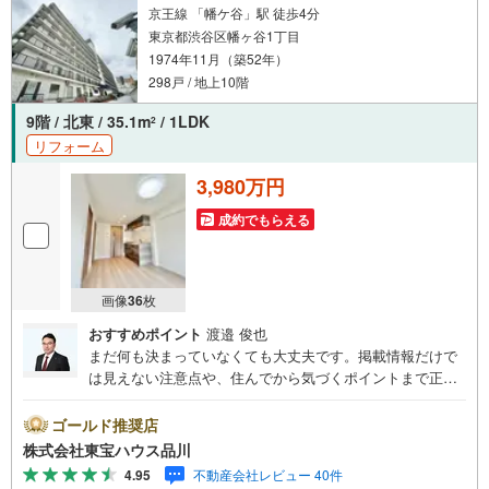
京王線 「幡ケ谷」駅 徒歩4分
東京都渋谷区幡ヶ谷1丁目
1974年11月（築52年）
298戸 / 地上10階
9階 / 北東 / 35.1m
/ 1LDK
2
リフォーム
3,980万円
成約でもらえる
画像
36
枚
おすすめポイント
渡邉 俊也
まだ何も決まっていなくても大丈夫です。掲載情報だけで
は見えない注意点や、住んでから気づくポイントまで正直
にお伝えします。東宝ハウス品川では、良いことも悪いこ
とも包み隠さずお伝えし、「納得して選ぶ」ためのサポー
ゴールド推奨店
トを大切にしています。現地でしか分からないリアルな情
株式会社東宝ハウス品川
報も含めて、一緒に後悔しない住まい探しを進めていきま
4.95
不動産会社レビュー 40件
しょう。まずはお気軽にご相談ください。【Yahoo！ 不動