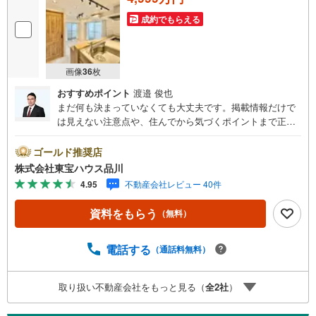
成約でもらえる
画像
36
枚
おすすめポイント
渡邉 俊也
まだ何も決まっていなくても大丈夫です。掲載情報だけで
は見えない注意点や、住んでから気づくポイントまで正直
にお伝えします。東宝ハウス品川では、良いことも悪いこ
とも包み隠さずお伝えし、「納得して選ぶ」ためのサポー
ゴールド推奨店
トを大切にしています。現地でしか分からないリアルな情
株式会社東宝ハウス品川
報も含めて、一緒に後悔しない住まい探しを進めていきま
4.95
不動産会社レビュー 40件
しょう。まずはお気軽にご相談ください。【Yahoo！ 不動
産キャンペーン対象店舗】当店で物件を成約するとPayPay
資料をもらう
（無料）
ボーナスライトがもらえる「Yahoo！ 不動産 物件ご成約キ
ャンペーン」の対象になります。「資料をもらう」「見学
予約をする」ボタンからお問い合わせください。※必ずYah
電話する
（通話料無料）
oo！ JAPAN IDでログインしてください。※PayPayボーナ
スライトは出金と譲渡はできません。ご案内・詳細な資料
取り扱い不動産会社をもっと見る（
全
2
社
）
のご請求はお気軽にどうぞ♪お電話でのお問い合わせも常
時受け付けております！お気軽にお問い合わせください。