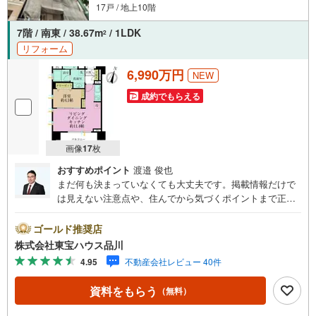
きます。
17戸 / 地上10階
7階 / 南東 / 38.67m
/ 1LDK
2
リフォーム
6,990万円
NEW
成約でもらえる
画像
17
枚
おすすめポイント
渡邉 俊也
まだ何も決まっていなくても大丈夫です。掲載情報だけで
は見えない注意点や、住んでから気づくポイントまで正直
にお伝えします。東宝ハウス品川では、良いことも悪いこ
とも包み隠さずお伝えし、「納得して選ぶ」ためのサポー
ゴールド推奨店
トを大切にしています。現地でしか分からないリアルな情
株式会社東宝ハウス品川
報も含めて、一緒に後悔しない住まい探しを進めていきま
4.95
不動産会社レビュー 40件
しょう。まずはお気軽にご相談ください。【Yahoo！ 不動
産キャンペーン対象店舗】当店で物件を成約するとPayPay
資料をもらう
（無料）
ボーナスライトがもらえる「Yahoo！ 不動産 物件ご成約キ
ャンペーン」の対象になります。「資料をもらう」「見学