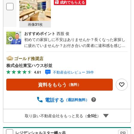
成約でもらえる
画像
31
枚
おすすめポイント
西股 俊
初めての家探しに不安はありませんか？長くなった家探し
に疲れていませんか？お付き合いの業者に違和感を感じて
いませんか？東宝ハウス杉並は仲介業者です。仲介に特化
したプロが何のしがらみもなく、お客様のが求める理想の
ゴールド推奨店
物件をお探しします。【資料請求、内見希望は下の問い合
株式会社東宝ハウス杉並
わせボタンをクリックしてください】ご見学希望の物件以
4.61
不動産会社レビュー 39件
外も併せてご案内させていただきます。遠慮なくご希望を
お伝えくださいませ。■ご見学について■【営業時間 9:00～
資料をもらう
（無料）
21:00】人気物件は特に問い合わせが集中するため、お早め
にお電話くださいませ。「室内・現地を見学する」ボタン
より予約いただくとご見学がスムーズとなります。■TOHO
電話する
（通話料無料）
HOUSE CLUB■弊社で売買されたお客様はTOHO HOUSE
CLUBに加入可能。10～20年後のリフォーム、保険の見直
取り扱い不動産会社をもっと見る（
全
5
社
）
しや借り換えなど、オンラインでやりとりができます。■F
Pによるファイナンシャルライフサポート■ファイナンシャ
ルプランナーが住宅ローン、保険・税金、資産運用、相続
レジデンシャルスター幡ヶ谷
PR