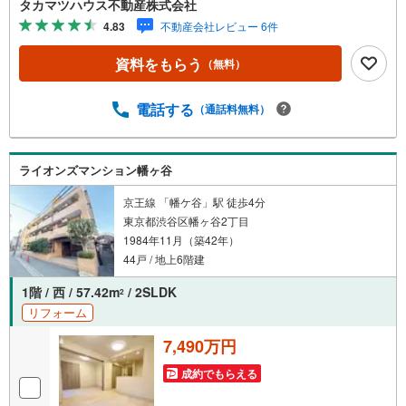
タカマツハウス不動産株式会社
ーリング・床・キッチン・浴室・建具・洗面化粧台・トイ
4.83
不動産会社レビュー 6件
レ・防水パン・給湯器・クリーニング などセコムホーム
ライフ旧分譲のマンションで御座います。セキュリティ面
資料をもらう
（無料）
は勿論、ゆとりのある各居室や2面バルコニー、床暖房など
家族との団欒を楽しめる住環境の住戸で御座います。現
況、空室の物件で御座いますので、お気軽にお問合せくだ
電話する
（通話料無料）
さいませ。
ライオンズマンション幡ヶ谷
京王線 「幡ケ谷」駅 徒歩4分
東京都渋谷区幡ヶ谷2丁目
1984年11月（築42年）
44戸 / 地上6階建
1階 / 西 / 57.42m
/ 2SLDK
2
リフォーム
7,490万円
成約でもらえる