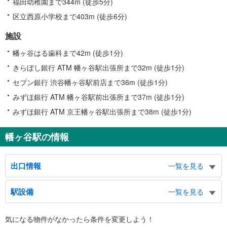
福田幼稚園まで344m (徒歩5分)
区立西原小学校まで403m (徒歩6分)
施設
幡ヶ谷はる歯科まで42m (徒歩1分)
きらぼし銀行 ATM 幡ヶ谷駅出張所まで32m (徒歩1分)
セブン銀行 渋谷幡ヶ谷駅前店まで36m (徒歩1分)
みずほ銀行 ATM 幡ヶ谷駅前出張所まで37m (徒歩1分)
みずほ銀行 ATM 京王幡ヶ谷駅出張所まで38m (徒歩1分)
幡ヶ谷駅の情報
出口情報
一覧を見る
北口
駅設備
一覧を見る
幡ヶ谷２・３丁目、本町１・５・６丁目、〔甲州街道北口〕、六号大通り、幡
ヶ谷区民会館、幡ヶ谷社会教育館、幡ヶ谷保険相談所、帝京短期大学、クロス
バリアフリー状況
病院、回心堂病院、バスのりば
気になる物件がなかったら
条件を変更しよう！
※段差なしでの移動経路
南口