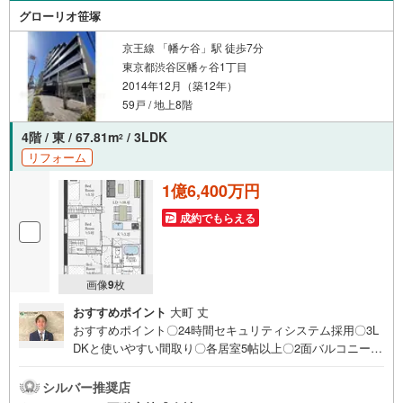
のご請求はお気軽にどうぞ♪お電話でのお問い合わせも常
グローリオ笹塚
時受け付けております！お気軽にお問い合わせください。
京王線 「幡ケ谷」駅 徒歩7分
東京都渋谷区幡ヶ谷1丁目
2014年12月（築12年）
59戸 / 地上8階
4階 / 東 / 67.81m
/ 3LDK
2
リフォーム
1億6,400万円
成約でもらえる
画像
9
枚
おすすめポイント
大町 丈
おすすめポイント〇24時間セキュリティシステム採用〇3L
DKと使いやすい間取り〇各居室5帖以上〇2面バルコニー〇
床暖房など設備充実〇2014年築〇WICなど収納多数〇ペッ
ト飼育可能※細則有〇閑静な住環境〇新規フルリフォーム新
シルバー推奨店
規リフォーム内容（2026年7月完工予定）・クロス・フロ