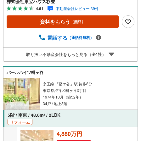
株式会社東宝ハウス杉並
ブ」。・ 不動産売却時、ご自宅を綺麗にかつ瀟洒にさせる
4.61
不動産会社レビュー 39件
CG加工ホームステイジングサービス。・ 購入者様へ、税
理士による確定申告の無料セミナーをご招待いたします。
資料をもらう
（無料）
◆ご予約に際して◆日時のご希望をお伝えください。（も
ちろん当日でも対応可能です）事前に鍵等の手配や内覧
（居住中物件）の手配が必要な場合がございますのでご容
電話する
（通話料無料）
赦ください。事前にご連絡をいただけると、スムーズなご
案内が可能となりますのでお手数ですがご一報ください。
取り扱い不動産会社をもっと見る（
全
1
社
）
◆物件のご案内は◆弊社へのご来社、お客様宅へのお迎
え・最寄駅での待ち合わせ、物件周辺のコンビニ等でお待
ち合わせなど、ご希望をお伝えください。ご希望条件をお
パールハイツ幡ヶ谷
伝え頂けましたら、ご見学希望物件以外の資料も用意して
参ります。もちろん他の物件も併せてご案内させていただ
京王線 「幡ケ谷」駅 徒歩8分
きます。
東京都渋谷区幡ヶ谷3丁目
1974年10月（築52年）
34戸 / 地上8階
5階 / 南東 / 48.6m
/ 2LDK
2
リフォーム
4,880万円