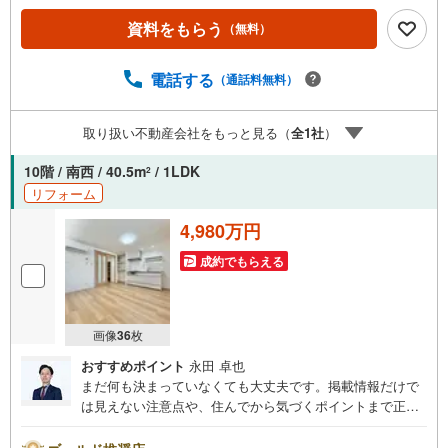
産キャンペーン対象店舗】当店で物件を成約するとPayPay
資料をもらう
（無料）
ボーナスライトがもらえる「Yahoo！ 不動産 物件ご成約キ
ャンペーン」の対象になります。「資料をもらう」「見学
予約をする」ボタンからお問い合わせください。※必ずYah
電話する
（通話料無料）
oo！ JAPAN IDでログインしてください。※PayPayボーナ
スライトは出金と譲渡はできません。ご案内・詳細な資料
取り扱い不動産会社をもっと見る（
全
1
社
）
のご請求はお気軽にどうぞ♪お電話でのお問い合わせも常
時受け付けております！お気軽にお問い合わせください。
10階 / 南西 / 40.5m
/ 1LDK
2
リフォーム
4,980万円
成約でもらえる
画像
36
枚
おすすめポイント
永田 卓也
まだ何も決まっていなくても大丈夫です。掲載情報だけで
は見えない注意点や、住んでから気づくポイントまで正直
にお伝えします。東宝ハウス品川では、良いことも悪いこ
とも包み隠さずお伝えし、「納得して選ぶ」ためのサポー