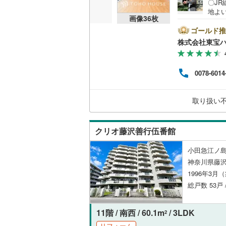
〇J
地よ
画像
36
枚
街で快
いすみ鉄
で物件
ゴールド推
ご成
株式会社東宝
IGRいわ
る」ボ
てく
弘南鉄道
付与
0078-6014
ー紹介
由利高原
時点
によ
長野電鉄
取り扱い
ーー
宇都宮ラ
クリオ藤沢善行伍番館
鹿島臨海
小田急江ノ島
小湊鐵道
(
神奈川県藤沢
1996年3月
上毛電気
総戸数 53戸 
流鉄流山
11階 / 南西 / 60.1m
/ 3LDK
京成本線
(
2
リフォーム