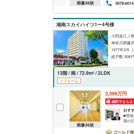
画像
36
枚
0078-6014
後藤寺線
(
東北新幹
湘南スカイハイツ1ー4号棟
秋田新幹
小田急江ノ島
山陽新幹
神奈川県藤
1977年3月
西九州新
総戸数 308戸
地下鉄
札幌市営
13階 / 南 / 72.9m
/ 2LDK
2
仙台市地
リフォーム
東京メト
2,399万円
東京メト
成約でもらえ
おす
東京メト
■現
望の
都営浅草
画像
36
枚
沢市
限定で
ゴールド推
都営大江