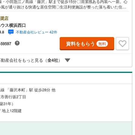
R線・小田急江ノ島線「藤沢」駅まで徒歩15分〇清潔感ある内装へ一新。心
い風が通り抜ける快適な居住空間〇生活利便施設が整った落ち着いた住宅
適な毎日をーーーーYahoo！ 不動産キャンペーン対象店舗ーーーー当店
道
(
0
)
北越急行ほくほく線
(
0
)
を成約するとPayPayボーナスライトがもらえる「Yahoo！ 不動産 物件
奨店
約キャンペーン」の対象になります。「資料をもらう」「見学予約をす
ハウス横浜西口
て銀河鉄道
(
0
)
青い森鉄道
(
0
)
タンからお問い合わせください。※必ずYahoo！ JAPAN IDでログインし
不動産会社レビュー 42件
4.8
ださい。※PayPayボーナスライトは出金と譲渡はできません。有効期限は
弘南線
(
0
)
弘南鉄道大鰐線
(
1
)
日から60日です。ーーーーーーーーーーーーーーーーーーーーーーーーー
資料をもらう
-59597
無料
金融機関/都市銀行利率/年利 0.95％（変動金利）※上記金利は 2026年8月
鉄道鳥海山ろく線
(
0
)
福島交通飯坂線
(
0
)
 のものであり、実際の適用金利は融資実行時のものとなります。金利情勢
り表記の返済額と異なる場合があります。ーーーーーーーーーーーーーー
長野線
(
0
)
上田電鉄別所線
(
0
)
不動産会社をもっと見る（
全
4
社
）
ーーーーーーーーー
イトレール
(
6
)
関東鉄道竜ケ崎線
(
1
)
鉄道大洗鹿島線
(
0
)
ひたちなか海浜鉄道湊線
(
0
)
線 「藤沢本町」駅 徒歩28分 他
1
)
千葉都市モノレール
(
51
)
市善行坂2丁目
（築31年）
鉄道上毛線
(
0
)
秩父鉄道
(
0
)
/ 地上12階建
線
(
44
)
つくばエクスプレス
(
157
)
201
)
京成押上線
(
43
)