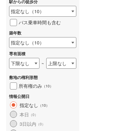
駅からの徒歩分
和歌山線
(
11
)
指定なし
（
10
）
東西線
(
43
)
バス乗車時間も含む
予讃線
(
1
)
築年数
詳しく見る
高徳線
(
1
)
指定なし
（
10
）
牟岐線
(
0
)
専有面積
山陽本線（JR九州）
(
1
)
下限なし
上限なし
~
篠栗線
(
5
)
敷地の権利形態
指宿枕崎線
(
19
)
所有権のみ
（
10
）
筑肥線
(
4
)
情報公開日
久大本線
(
18
)
指定なし
（
10
）
本日
（
0
）
日田彦山線
(
1
)
3日以内
（
0
）
筑豊本線
(
1
)