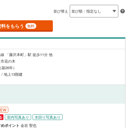
島根
岡山
広島
山口
釜石線
(
0
)
（
2
）
24時間有人管理
（
0
）
並び替え
花輪線
(
0
)
香川
愛媛
高知
保存した条件を見る
建ち方、日当たり
磐越東線
(
1
)
資料をもらう
無料
佐賀
長崎
熊本
大分
2
）
南向き（南東・南西含む）
陸羽東線
(
0
)
（
9
）
0
)
米坂線
(
0
)
戸なし
（
0
）
メゾネット
（
0
）
線 「藤沢本町」駅 徒歩11分 他
五能線
(
0
)
この条件で検索する
この条件で検索する
この条件で検索する
この条件で検索する
この条件で検索する
この条件で検索する
市区町村以下を選択
市区町村を選択す
駅を選択する
沢市花の木
施工・品質・工法関連
0
)
白新線
(
2
)
月（築26年）
 / 地上13階建
越後線
(
6
)
（
1
）
免震構造
（
0
）
ライン（宇都宮～逗子）
湘南新宿ライン（前橋～小田原）
総戸数200以上）
タワー（20階建て以上）
（
0
）
(
526
)
)
内房線
(
32
)
NEW
)
鹿島線
(
0
)
室内写真あり
水回り写真あり
る
駅が始発駅
（
3
）
海まで2km以内
（
1
）
すめポイント
金岩 聖也
東海道本線
(
260
)