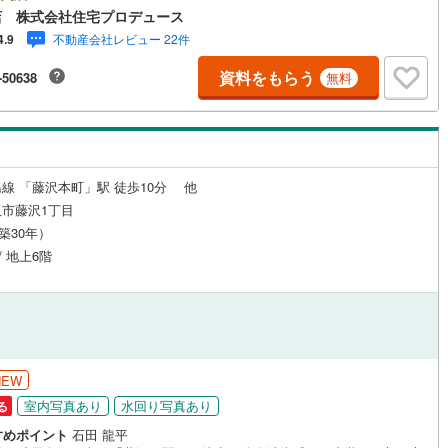
ンシャル専門スタ
店 株式会社住宅プロデュース
による【丁寧な資金アドバイス】【ファイナンシャルプラン提案書の作
不動産会社レビュー 22件
4.9
を随時行っております。意外に知らないお客様が多い【定年時の住宅ロー
営地下鉄東山線
(
53
)
名古屋市営地下鉄名城線
(
69
)
高】【住宅購入者だけが加入できる無料の生命保険】【13年間もらえる、
資料をもらう
-50638
無料
らの特別ボーナス】これから多くなる【教育費】住宅を買った後から始ま
営地下鉄桜通線
(
39
)
名古屋市営地下鉄上飯田線
(
10
)
住宅ローン返済】65歳以上から必要になる【老後の費用負担】住宅探しの
タイミング】で不安な部分を明確にしていきませんか？？ --------------
地下鉄烏丸線
(
19
)
京都市営地下鉄東西線
(
26
)
tro今里筋線
(
20
)
OsakaMetro御堂筋線
(
79
)
線 「藤沢本町」駅 徒歩10分 他
tro四つ橋線
(
45
)
OsakaMetro中央線
(
53
)
市藤沢1丁目
（築30年）
tro堺筋線
(
28
)
神戸市営地下鉄西神・山手線
(
66
)
/ 地上6階
下鉄空港線
(
10
)
福岡市地下鉄箱崎線
(
1
)
2
)
函館市電
(
0
)
りび鉄道
(
0
)
わたらせ渓谷鐵道
(
0
)
NEW
行
(
1
)
会津鉄道
(
0
)
室内写真あり
水回り写真あり
る
すめポイント
石田 龍平
縦貫鉄道
(
0
)
しなの鉄道北しなの線
(
0
)