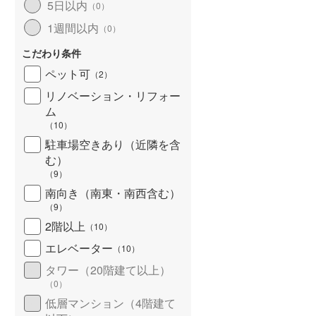
5日以内
（
0
）
北海道新幹線
(
0
)
1週間以内
（
0
）
山形新幹線
(
59
)
こだわり条件
東海道新幹線
(
114
)
ペット可
（
2
）
九州新幹線
(
21
)
リノベーション・リフォー
ム
（
10
）
駐車場空きあり（近隣を含
札幌市営地下鉄東豊線
(
0
)
む）
（
9
）
東京メトロ銀座線
(
170
)
南向き（南東・南西含む）
（
9
）
東京メトロ日比谷線
(
280
)
2階以上
（
10
）
東京メトロ有楽町線
(
317
)
エレベーター
（
10
）
東京メトロ副都心線
(
255
)
タワー（20階建て以上）
（
0
）
都営新宿線
(
223
)
低層マンション（4階建て
横浜市営地下鉄グリーンライン