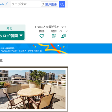
ヘルプ
瀬戸康史
検索
お気に入り
最近見た
マイ
知る
物件
物件
ページ
千歳線
(
1
)
タログ/質問
日高本線
(
0
)
福島
宗谷本線
(
0
)
(
13
)
(
10
)
(
10
)
栃木
群馬
山梨
東北本線
(
206
)
覧
川越線
(
77
)
自転車置き場
（
9
）
吾妻線
(
0
)
バイク置き場
（
4
）
日光線
(
6
)
防犯カメラ
（
3
）
仙石線
(
35
)
和歌山
大船渡線
(
1
)