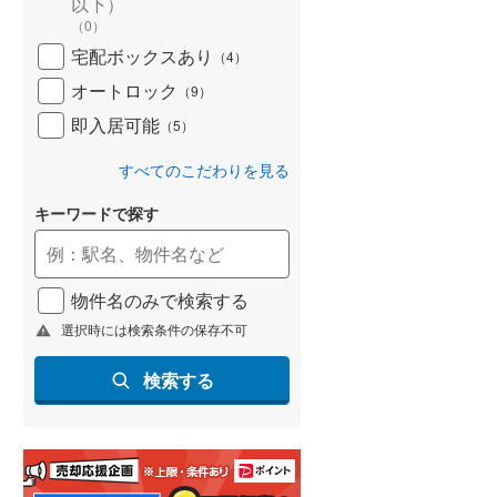
以下）
(
40
)
（
0
）
宅配ボックスあり
（
4
）
名古屋市営地下鉄鶴舞線
(
31
)
オートロック
（
9
）
名古屋市営地下鉄名港線
(
10
)
即入居可能
（
5
）
OsakaMetro長堀鶴見緑地線
(
41
)
すべてのこだわりを見る
OsakaMetro谷町線
(
57
)
キーワードで探す
OsakaMetro千日前線
(
31
)
神戸市営地下鉄海岸線
(
9
)
物件名のみで検索する
福岡市地下鉄七隈線
(
9
)
選択時には検索条件の保存不可
函館市電宝来・谷地頭線
(
0
)
検索する
真岡鐵道
(
0
)
山形鉄道フラワー長井線
(
0
)
えちごトキめき鉄道妙高はねうまラ