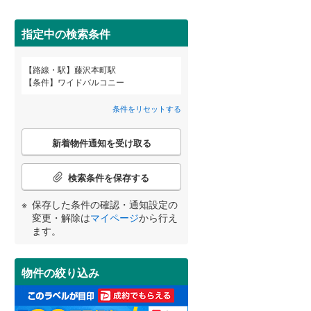
田沢湖線
(
0
)
指定中の検索条件
八戸線
(
1
)
磐越西線
(
1
)
路線・駅
藤沢本町駅
宮崎
鹿児島
沖縄
条件
ワイドバルコニー
2階以上
（
10
）
陸羽西線
(
0
)
条件をリセットする
左沢線
(
0
)
最上階
（
2
）
こ
津軽線
(
0
)
新着物件通知を受け取る
の
する
る
条件をリセットする
条件をリセットする
条件をリセットする
条件をリセットする
条件をリセットする
条件をリセットする
検
信越本線
(
5
)
索
検索条件を保存する
条
弥彦線
(
0
)
制震構造
（
0
）
件
保存した条件の確認・通知設定の
で
総武本線
(
150
)
低層マンション（4階建て以
変更・解除は
マイページ
から行え
通
ます。
下）
（
0
）
知
を
京葉線
(
132
)
受
物件の絞り込み
け
久留里線
(
1
)
取
小学校まで1km以内
（
7
）
る
山手線
(
579
)