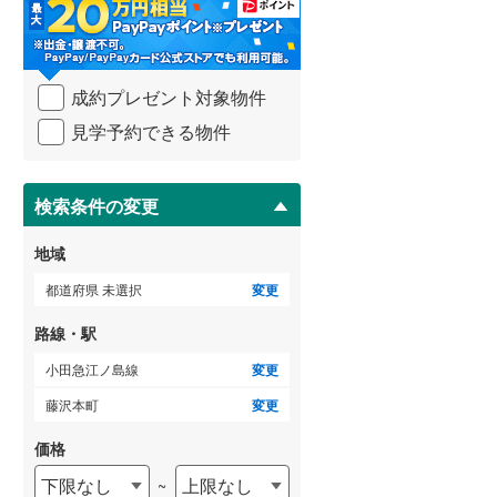
・
条
武蔵野線
(
232
)
件
を
ゲストルーム
横須賀線
(
194
)
（
0
）
成約プレゼント対象物件
マ
青梅線
(
25
)
イ
見学予約できる物件
ペ
小海線
(
0
)
ー
ＴＶモニタ付インターホン
ジ
京浜東北線
(
745
)
に
検索条件の変更
（
8
）
保
総武線
(
500
)
存
地域
す
御殿場線
(
7
)
る
都道府県 未選択
変更
中央本線（JR東海）
(
41
)
路線・駅
太多線
(
0
)
小田急江ノ島線
変更
名松線
(
0
)
藤沢本町
変更
東海道本線（JR西日本）
(
256
)
価格
下限なし
上限なし
~
小浜線
(
0
)