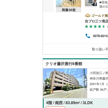
■現
望の
共用施設
南武線
(
15
画像
36
枚
沢市
限定で
ゴールド推
コンシェ
横浜線
(
19
---------- 弊社独自の住宅ローン提案システム 弊社ではファイナ
住プロ三ツ境
ッフ
相模線
(
14
成】
設備
ン残
五日市線
(
0078-6014
国か
床暖房
（
る【
篠ノ井線
(
【この
取り扱い
常磐線（
間取り、居室
伊東線
(
5
)
クリオ藤沢善行8番館
バリアフ
身延線
(
1
)
小田急江ノ島
LD
神奈川県藤沢
武豊線
(
7
)
2001年1月
リビング
関西本線（
総戸数 94戸
（
6
）
参宮線
(
0
)
4階 / 南西 / 83.89m
/ 3LDK
2
キッチン
大糸線（J