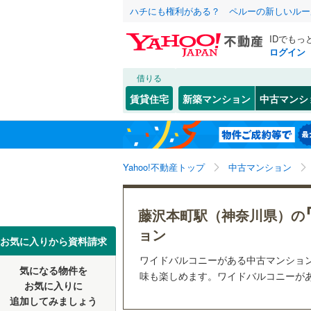
ハチにも権利がある？ ペルーの新しいルー
IDでもっ
ログイン
借りる
北海道
JR
北海道
函館本線
(
こだわり条件
リフォーム、
賃貸住宅
新築マンション
中古マンシ
石勝線
(
0
)
リノベー
東北
青森
（
10
）
根室本線
(
(
38
)
(
31
)
(
2
関東
東京
石北本線
(
Yahoo!不動産トップ
中古マンション
共用設備
常磐線
(
22
宅配ボッ
信越・北陸
新潟
藤沢本町駅（神奈川県）の
(
10
)
(
16
)
(
4
高崎線
(
16
トランク
ョン
東海
愛知
お気に入りから資料請求
両毛線
(
3
)
駐車場空
ワイドバルコニーがある中古マンショ
烏山線
(
6
)
気になる物件を
（
9
）
味も楽しめます。ワイドバルコニーがあ
近畿
大阪
お気に入りに
石巻線
(
0
)
追加してみましょう
管理・管理規