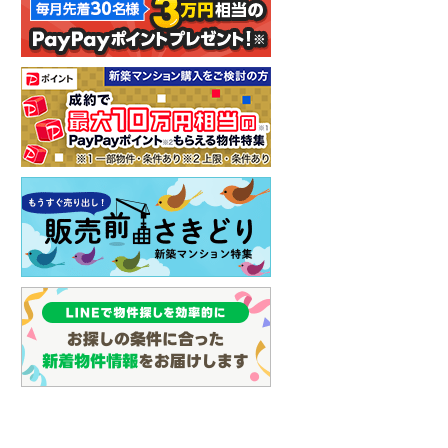
イン
(
0
)
しなの鉄道
(
0
)
津軽鉄道
(
0
)
三陸鉄道リアス線
(
0
)
仙台空港アクセス線
(
0
)
松本電鉄上高地線
(
0
)
関東鉄道常総線
(
4
)
銚子電気鉄道
(
0
)
上信電鉄上信線
(
2
)
埼玉新都市交通伊奈線
(
56
)
京成成田高速鉄道アクセス線
(
0
)
京成千葉線
(
84
)