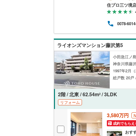
---------- 弊社独自の住宅ローン提案システム 弊社ではファイナ
住プロ三ツ境
ッフ
成】
名古屋市
ン残
0078-6014
国か
名古屋市
る【
【この
京都市営
ライオンズマンション藤沢第5
OsakaMe
小田急江ノ島
OsakaMe
神奈川県藤沢
1997年2月
OsakaMe
総戸数 20戸 
福岡市地
2階 / 北東 / 62.54m
/ 3LDK
2
私鉄・その他
札幌市電
(
リフォーム
道南いさ
3,580万円
阿武隈急
成約でもらえ
おす
秋田内陸