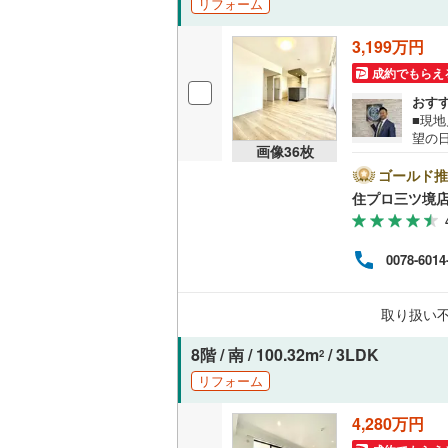
リフォーム
越美北線
(
独立型キ
3,199万円
氷見線
(
0
)
成約でもらえ
浴室
おす
紀勢本線（
■現
浴室乾燥
望の
桜島線
(
4
)
画像
36
枚
沢市
バルコニー、
限定で
ゴールド推
加古川線
(
---------- 弊社独自の住宅ローン提案システム 弊社ではファイナ
住プロ三ツ境
ッフ
ルーフバ
赤穂線
(
8
)
成】
ン残
宇野線
(
13
0078-6014
収納
国か
る【
福塩線
(
6
)
【この
ウォーク
取り扱い
岩徳線
(
0
)
（
5
）
8階 / 南 / 100.32m
/ 3LDK
2
小野田線
(
販売、価格、
リフォーム
舞鶴線
(
0
)
即入居可
4,280万円
木次線
(
0
)