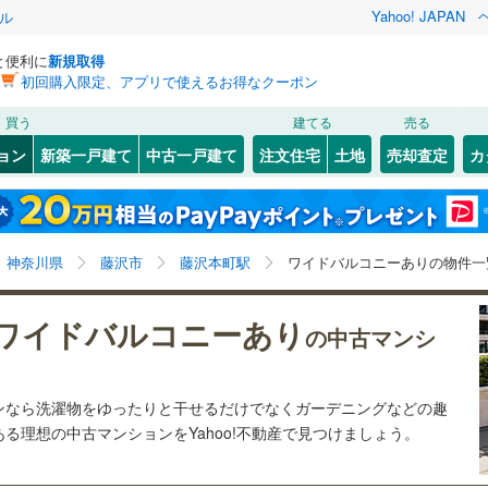
Yahoo! JAPAN
ル
と便利に
新規取得
初回購入限定、アプリで使えるお得なクーポン
検索条件を保存しました
買う
建てる
売る
2
)
札沼線
(
0
)
リノベーション
ョン
新築一戸建て
中古一戸建て
注文住宅
土地
売却査定
カ
この検索条件の新着物件通知は、
マイページ
から設定できます。
室蘭本線
(
0
)
ション・リフォーム
築古・築30年以上
（
4
）
岩手
宮城
秋田
山形
0
)
富良野線
(
0
)
桜ケ丘
9
)
(
12
)
(
8
)
(
17
)
(
5
)
(
7
)
(
8
)
藤沢本町駅、ワイドバルコニー
神奈川
埼玉
千葉
茨城
0
)
釧網本線
(
0
)
神奈川県
藤沢市
藤沢本町駅
ワイドバルコニーありの物件一
9
)
水郡線
(
1
)
クスあり
（
4
）
24時間ゴミ出し可
（
0
）
長野
富山
石川
福井
ワイドバルコニーあり
の中古マンシ
片瀬江ノ島
)
(
6
)
5
)
上越線
(
2
)
検索条件を保存する
ルーム
（
5
）
エレベーター
（
10
）
(
7
)
閉じる
閉じる
お気に入りリストを見る
お気に入りリストを見る
閉じる
閉じる
岐阜
静岡
三重
水戸線
(
1
)
きあり（近隣を含む）
オートロック
（
9
）
マイページ
ンなら洗濯物をゆったりと干せるだけでなくガーデニングなどの趣
仙山線
(
42
)
る理想の中古マンションをYahoo!不動産で見つけましょう。
兵庫
京都
滋賀
奈良
気仙沼線
(
0
)
約