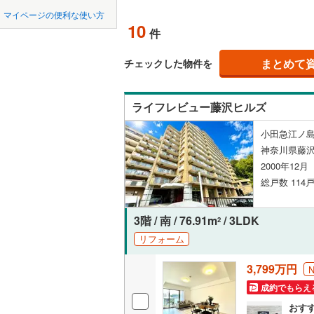
中国
鳥取
北上線
(
0
)
マイページの便利な使い方
ペット可
10
件
山田線
(
0
)
四国
徳島
配置、向き、
大湊線
(
0
)
まとめて
チェックした物件を
九州・沖縄
福岡
角住戸
（
只見線
(
0
)
ライフレビュー藤沢ヒルズ
奥羽本線
(
階下に住
小田急江ノ島
男鹿線
(
0
)
0
0
0
0
0
0
神奈川県藤
該当物件
該当物件
該当物件
該当物件
該当物件
該当物件
件
件
件
件
件
件
構造・規模・
羽越本線
(
2000年12
総戸数 114戸
飯山線
(
0
)
耐震構造
湘南新宿
大規模（
3階 / 南 / 76.91m
/ 3LDK
2
(
477
)
（
2
）
リフォーム
外房線
(
36
3,799万円
立地
成田線
(
10
成約でもらえ
最寄りの
おす
東金線
(
3
)