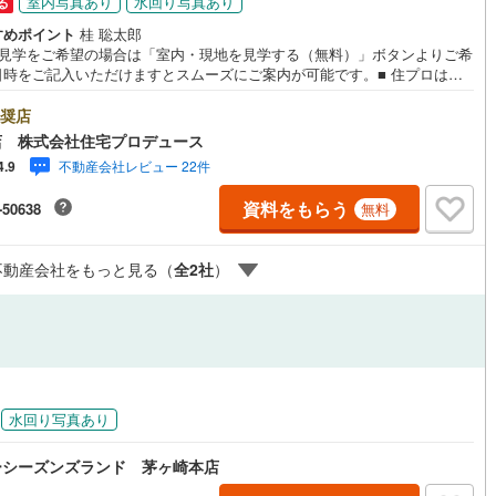
室内写真あり
水回り写真あり
る
応
)
片町線
(
45
)
すめポイント
桂 聡太郎
地見学をご希望の場合は「室内・現地を見学する（無料）」ボタンよりご希
ン内見(相談)可
（
7
）
IT重説可
（
7
）
)
関西空港線
(
1
)
日時をご記入いただけますとスムーズにご案内が可能です。■ 住プロは藤
・綾瀬市エリアに強い！ 住プロは、藤沢市・綾瀬市エリアの不動産売買専
東線
(
61
)
本四備讃線
(
0
)
社です！最新物件情報や当社限定で販売する物件情報も多数ございますの
奨店
ン対応とは？
お問合せ下さい！ -------------- 弊社独自の住宅ローン提案システム
店 株式会社住宅プロデュース
予土線
(
0
)
ではファイナンシャル専門スタッフによる【丁寧な資金アドバイス】【フ
不動産会社レビュー 22件
4.9
ナンシャルプラン提案書の作成】を随時行っております。意外に知らない
徳島線
(
0
)
様が多い【定年時の住宅ローン残高】【住宅購入者だけが加入できる無料
資料をもらう
-50638
無料
命保険】【13年間もらえる、国からの特別ボーナス】これから多くなる
土讃線
(
0
)
育費】住宅を買った後から始まる【住宅ローン返済】65歳以上から必要に
【老後の費用負担】住宅探しの【このタイミング】で不安な部分を明確に
不動産会社をもっと見る（
全
2
社
）
線
(
45
)
香椎線
(
0
)
ませんか？？ --------------
肥薩線
(
0
)
2
)
唐津線
(
0
)
0
)
大村線
(
0
)
水回り写真あり
38
)
日豊本線
(
51
)
ーシーズンズランド 茅ヶ崎本店
吉都線
(
0
)