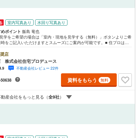
0
)
七尾線
(
0
)
ッチン
（
1
）
対面キッチン
（
10
）
高山本線（JR西日本）
(
0
)
室内写真あり
水回り写真あり
る
すめポイント
飯島 竜也
JR西日本）
(
1
)
湖西線
(
15
)
地見学をご希望の場合は「室内・現地を見学する（無料）」ボタンよりご希
機あり
（
9
）
浴室に窓あり
（
2
）
日時をご記入いただけますとスムーズにご案内が可能です。■ 住プロは藤
福知山線
(
76
)
に強い！ 住プロは藤沢市の不動産売買専門会社です！最新物件情報や当社
庭
販売する物件情報も多数ございますので、お気軽にお問合せ下さい！ ----
奨店
2
)
播但線
(
14
)
ンシャル専門スタ
店 株式会社住宅プロデュース
による【丁寧な資金アドバイス】【ファイナンシャルプラン提案書の作
ルコニー
（
0
）
専用庭
（
0
）
津山線
(
6
)
不動産会社レビュー 22件
4.9
を随時行っております。意外に知らないお客様が多い【定年時の住宅ロー
高】【住宅購入者だけが加入できる無料の生命保険】【13年間もらえる、
)
伯備線
(
9
)
資料をもらう
-50638
無料
らの特別ボーナス】これから多くなる【教育費】住宅を買った後から始ま
住宅ローン返済】65歳以上から必要になる【老後の費用負担】住宅探しの
呉線
(
5
)
タイミング】で不安な部分を明確にしていきませんか？？ --------------
インクローゼット
不動産会社をもっと見る（
全
9
社
）
山口線
(
0
)
0
)
美祢線
(
0
)
契約、入居関連など
因美線
(
0
)
能
（
5
）
草津線
(
1
)