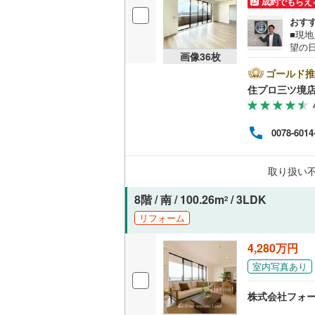
成約でもらえ
オンライン対
桜井線
(
11
おす
■現
オンライ
阪和線
(
29
望の
画像
36
枚
沢市
おおさか
門会
ゴールド推
オンライ
で、お気軽に
住プロ三ツ境
内子線
(
0
)
弊社
ァイ
鳴門線
(
0
)
お客
0078-6014
の生
土讃線
(
0
)
【教
なる
取り扱い
鹿児島本
していき
8階 / 南 / 100.26m
/ 3LDK
三角線
(
4
)
2
リフォーム
長崎本線
(
4,280万円
佐世保線
(
室内写真あり
豊肥本線
(
株式会社フォ
日南線
(
0
)