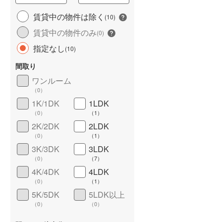
城端線
(
0
)
賃貸中の物件は除く
(
10
)
賃貸中の物件のみ
関西本線（JR西日本）
(
32
)
(
0
)
指定なし
(
10
)
大阪環状線
(
48
)
間取り
山陽本線（JR西日本）
(
127
)
ワンルーム
姫新線
(
14
)
（
0
）
1K/1DK
1LDK
ワイドバルコニー
（
10
）
吉備線
(
7
)
（
0
）
（
1
）
芸備線
(
5
)
2K/2DK
2LDK
（
0
）
（
1
）
可部線
(
4
)
3K/3DK
3LDK
（
0
）
（
7
）
宇部線
(
0
)
4K/4DK
4LDK
山陰本線
(
17
)
（
0
）
（
1
）
5K/5DK
5LDK以上
境線
(
2
)
（
0
）
（
0
）
奈良線
(
25
)