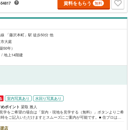
資料をもらう
-54817
無料
1
)
宮崎空港線
(
0
)
線
(
86
)
上越新幹線
(
56
)
線
(
78
)
北陸新幹線
(
54
)
線 「藤沢本町」駅 徒歩50分 他
線
(
54
)
北陸新幹線（JR西日本）
(
0
)
沢市大庭
（築50年）
幹線
(
0
)
 / 地上14階建
地下鉄南北線
(
1
)
札幌市営地下鉄東西線
(
3
)
下鉄南北線
(
74
)
仙台市地下鉄東西線
(
44
)
ロ丸ノ内線
(
320
)
東京メトロ丸ノ内方南支線
(
44
)
ロ東西線
(
298
)
東京メトロ千代田線
(
183
)
室内写真あり
水回り写真あり
る
すめポイント
梁取 雅人
ロ半蔵門線
(
167
)
東京メトロ南北線
(
281
)
地見学をご希望の場合は「室内・現地を見学する（無料）」ボタンよりご希
日時をご記入いただけますとスムーズにご案内が可能です。■ 住プロは藤
線
(
216
)
都営三田線
(
352
)
に強い！ 住プロは藤沢市の不動産売買専門会社です！最新物件情報や当社
販売する物件情報も多数ございますので、お気軽にお問合せ下さい！ ----
奨店
戸線
(
498
)
横浜市営地下鉄ブルーライン
(
207
)