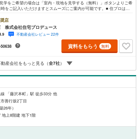
地見学をご希望の場合は「室内・現地を見学する（無料）」ボタンよりご希
日時をご記入いただけますとスムーズにご案内が可能です。■ 住プロは藤
2
)
鶴見線
(
28
)
に強い！ 住プロは藤沢市の不動産売買専門会社です！最新物件情報や当社
販売する物件情報も多数ございますので、お気軽にお問合せ下さい！ ----
奨店
ルジュサービス
5
)
（
0
）
キッズルーム
根岸線
(
108
)
（
0
）
ンシャル専門スタ
店 株式会社住宅プロデュース
による【丁寧な資金アドバイス】【ファイナンシャルプラン提案書の作
9
)
中央本線（JR東日本）
(
263
)
不動産会社レビュー 22件
4.9
を随時行っております。意外に知らないお客様が多い【定年時の住宅ロー
高】【住宅購入者だけが加入できる無料の生命保険】【13年間もらえる、
5
)
八高線
(
60
)
資料をもらう
-50638
無料
らの特別ボーナス】これから多くなる【教育費】住宅を買った後から始ま
1
）
オール電化
（
0
）
住宅ローン返済】65歳以上から必要になる【老後の費用負担】住宅探しの
0
)
大糸線（JR東日本）
(
0
)
タイミング】で不安な部分を明確にしていきませんか？？ --------------
不動産会社をもっと見る（
全
7
社
）
各駅停車）
(
144
)
埼京線
(
489
)
全体
東海道本線（JR東海）
(
74
)
リー住宅
（
0
）
飯田線
(
8
)
線 「藤沢本町」駅 徒歩33分 他
市善行坂2丁目
高山本線（JR東海）
(
0
)
（築26年）
ダイニング15畳以上
JR東海）
(
10
)
紀勢本線（JR東海）
(
0
)
 / 地上8階建 地下1階
博多南線
(
7
)
R西日本）
(
0
)
北陸本線
(
0
)