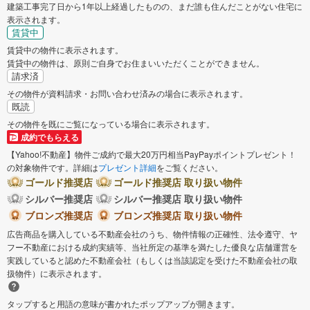
建築工事完了日から1年以上経過したものの、まだ誰も住んだことがない住宅に
表示されます。
賃貸中
賃貸中の物件に表示されます。
賃貸中の物件は、原則ご自身でお住まいいただくことができません。
請求済
その物件が資料請求・お問い合わせ済みの場合に表示されます。
既読
その物件を既にご覧になっている場合に表示されます。
成約でもらえる
【Yahoo!不動産】物件ご成約で最大20万円相当PayPayポイントプレゼント！
の対象物件です。詳細は
プレゼント詳細
をご覧ください。
ゴールド推奨店
ゴールド推奨店 取り扱い物件
シルバー推奨店
シルバー推奨店 取り扱い物件
ブロンズ推奨店
ブロンズ推奨店 取り扱い物件
広告商品を購入している不動産会社のうち、物件情報の正確性、法令遵守、ヤ
フー不動産における成約実績等、当社所定の基準を満たした優良な店舗運営を
実践していると認めた不動産会社（もしくは当該認定を受けた不動産会社の取
扱物件）に表示されます。
タップすると用語の意味が書かれたポップアップが開きます。