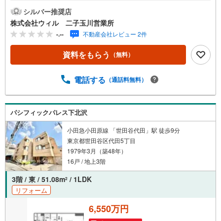
階に大きな荷物の収納や居室としても可能な納戸有り！◆1
シルバー推奨店
階リビングに隣接する和室は客室やご家族の憩いの場とし
株式会社ウィル 二子玉川営業所
ても利用可能。◆1階と2＋3階に、キッチン・バス・トイレ
-.--
不動産会社レビュー 2件
が設けられ、2世帯住宅としてもご利用が可能。水回りはリ
フォーム歴もありお綺麗にお使いです。◆2箇所のバルコニ
資料をもらう
（無料）
ーの他、3階にはテラス付き！◆「山崎小学校」まで徒歩約
7分・「世田谷中学校」まで徒歩約9分！【営業時間 10:00
～19:00】上記時間はお電話が繋がりやすくなっておりま
電話する
（通話料無料）
す。ぜひお気軽にご連絡下さい！現地を見学される場合は
「室内・現地を見学する（無料）」ボタンよりご希望の日
時をご記入いただけますとスムーズにご案内が可能です。
パシフィックパレス下北沢
【ウィル不動産販売はここが強み】（1）住宅ローンに精通
しており、社内にローン専門部署があります！（2）施工実
小田急小田原線 「世田谷代田」駅 徒歩9分
績多数のリフォーム部門も社内にあります！（3）定休日な
東京都世田谷区代田5丁目
し！
1979年3月（築48年）
16戸 / 地上3階
3階 / 東 / 51.08m
/ 1LDK
2
リフォーム
6,550万円