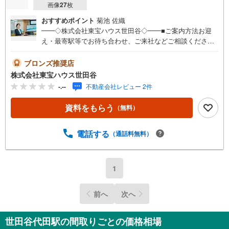
画像
27
枚
おすすめポイント
菊池 佐織
━━◇株式会社東宝ハウス世田谷◇━━■ご案内方法お迎
え・最寄駅等でお待ち合わせ、ご来社などご相談くださ
い。お客様の希望に合わせた物件、周辺環境などもご案内
をいたします。■ご予約方法直接お電話ください。メールで
ブロンズ推奨店
のご予約も承ります。突然のご来店でも対応可能です。事
株式会社東宝ハウス世田谷
前に鍵の手配が必要な場合がございます。お早目にご連絡
-.--
不動産会社レビュー 2件
をいただけると、大変スムーズです。■その他、各種ご相談
もお気軽にどうぞ！◎ファイナンシャルプランナーによる
資料をもらう
（無料）
ライフシミュレーション・生活収支のキャッシュフローを
分かりやすくグラフに表示・お客様のライフプランに合っ
た資金計画のご提案・効果的な生命保険の見直し ◎住宅ロ
電話する
（通話料無料）
ーンのご相談・繰り上げ返済は「いつ」、「どのくらい」
するのが効果的？・どこの銀行で借りるとお得なの？・適
切な借入額は？■キッズスペースもございます☆DVD、おも
1
ちゃ、絵本、ぬりえなど充実させております。資料請求は
【下部オレンジ色資料請求ボタン】よりお問い合わせくだ
前へ
次へ
さい！
世田谷代田駅の間取りごとの価格相場