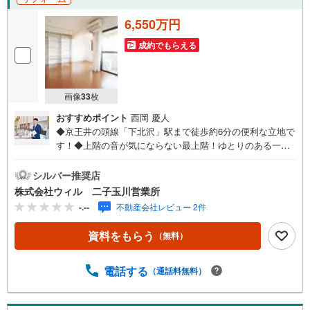
6,550万円
成約でもらえる
画像
33
枚
おすすめポイント
西岡 慶人
◆京王井の頭線「下北沢」駅まで徒歩約6分の便利な立地で
す！◆上階の音が気にならない最上階！ゆとりのある一人
暮らしにもぴったりの1LDKです◆南東向きで陽当り良好・
通風良好のお住まいです！◆LDKは約17帖とゆとりのある
シルバー推奨店
広さ！家具を置いてもゆったりと寛げます！◆リビング含
株式会社ウィル 二子玉川営業所
む全居室収納付き！お荷物の多い方にもおすすめです！◆
-.--
不動産会社レビュー 2件
内装リフォーム実施済み！気持ち良く新生活を始められま
す！◆大切なご家族の一員である、ペットと一緒に暮らせ
資料をもらう
（無料）
るマンションです！（細則有）◆「成城石井（下北沢西口
店）」まで徒歩約1分！日々のお買い物も楽々！【営業時間
10:00～19:00】上記時間はお電話が繋がりやすくなってお
電話する
（通話料無料）
ります。ぜひお気軽にご連絡下さい！現地を見学される場
合は「室内・現地を見学する（無料）」ボタンよりご希望