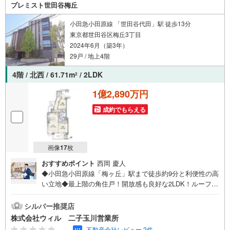
の日時をご記入いただけますとスムーズにご案内が可能で
プレミスト世田谷梅丘
す。【ウィル不動産販売はここが強み】（1）住宅ローンに
精通しており、社内にローン専門部署があります！（2）施
小田急小田原線 「世田谷代田」駅 徒歩13分
工実績多数のリフォーム部門も社内にあります！（3）定休
東京都世田谷区梅丘3丁目
日なし！
2024年6月（築3年）
29戸 / 地上4階
4階 / 北西 / 61.71m
/ 2LDK
2
1億2,890万円
成約でもらえる
画像
17
枚
おすすめポイント
西岡 慶人
◆小田急小田原線「梅ヶ丘」駅まで徒歩約9分と利便性の高
い立地◆最上階の角住戸！開放感も良好な2LDK！ルーフバ
ルコニー付きです！◆全室フローリングにつき、お掃除が
らくらくスムーズ◆たっぷり収納できるWICで衣替えが不
シルバー推奨店
要に！◆食洗機や浴室乾燥機等を完備！暮らす人を考えた
株式会社ウィル 二子玉川営業所
設備・仕様です！◆陽当たり・眺望良好で新宿高層ビル群
-.--
不動産会社レビュー 2件