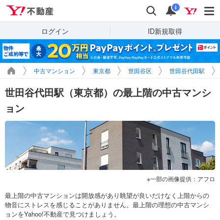
Yahoo!不動産
検索
通知
i
ログイン
ID新規取得
中古マンション
東京都
世田谷区
世田谷代田駅
世田谷代田駅（東京都）の最上階の中古マンシ
ョン
一部の画像提供：アフロ
最上階の中古マンションは開放感があり眺望が良いだけなく上階からの
物音にストレスを感じることがありません。最上階の理想の中古マンシ
ョンをYahoo!不動産で見つけましょう。