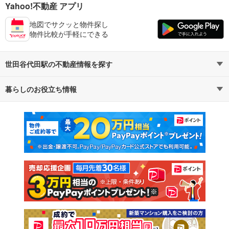
Yahoo!不動産 アプリ
地図でサクッと物件探し
物件比較が手軽にできる
世田谷代田駅の不動産情報を探す
暮らしのお役立ち情報
不動産・住宅
賃貸住宅
マンションカタログ
教えて！住まいの先生
新築マンション
中古マンション
新築一戸建て
中古一戸建て
注文住宅
土地
売却査定