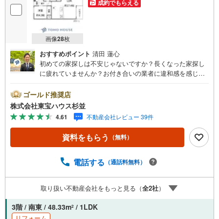
成約でもらえる
画像
28
枚
おすすめポイント
清田 蓮心
初めての家探しは不安じゃないですか？長くなった家探し
に疲れていませんか？お付き合いの業者に違和感を感じて
いませんか？東宝ハウス杉並は仲介業者です。仲介に特化
したプロが、何のしがらみもなく、お客様の理想の物件を
ゴールド推奨店
お探しします。東宝ハウス杉並【（FD）:】ご見学希望の物
株式会社東宝ハウス杉並
件以外も併せてご案内させていただきます。遠慮なくご希
4.61
不動産会社レビュー 39件
望をお伝えくださいませ。■ご見学について■【営業時間 9:
00～21:00】人気物件は特に問い合わせが集中するため、お
資料をもらう
（無料）
早めにお電話くださいませ。「室内・現地を見学する」ボ
タンよりご予約いただくとご見学がスムーズとなります。■
TOHO HOUSE CLUB■弊社で売買されたお客様はTOHO H
電話する
（通話料無料）
OUSE CLUBに加入可能。10～20年後のリフォーム、保険
の見直しや借り換えなど、オンラインでやりとりができま
取り扱い不動産会社をもっと見る（
全
2
社
）
す。■FPによるファイナンシャルライフサポート■ファイナ
ンシャルプランナーが住宅ローン、保険・税金、資産運
3階 / 南東 / 48.33m
/ 1LDK
2
用、相続などの対策をアドバイスを致します。
リフォーム