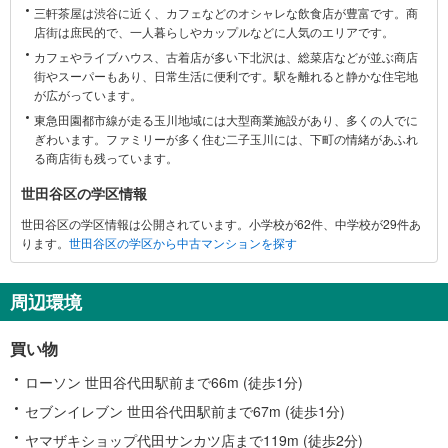
三軒茶屋は渋谷に近く、カフェなどのオシャレな飲食店が豊富です。商
谷
店街は庶民的で、一人暮らしやカップルなどに人気のエリアです。
区
カフェやライブハウス、古着店が多い下北沢は、総菜店などが並ぶ商店
に
街やスーパーもあり、日常生活に便利です。駅を離れると静かな住宅地
関
が広がっています。
す
東急田園都市線が走る玉川地域には大型商業施設があり、多くの人でに
る
ぎわいます。ファミリーが多く住む二子玉川には、下町の情緒があふれ
情
る商店街も残っています。
報
世田谷区の学区情報
世田谷区の学区情報は公開されています。小学校が62件、中学校が29件あ
ります。
世田谷区の学区から中古マンションを探す
周辺環境
買い物
ローソン 世田谷代田駅前まで66m (徒歩1分)
セブンイレブン 世田谷代田駅前まで67m (徒歩1分)
ヤマザキショップ代田サンカツ店まで119m (徒歩2分)