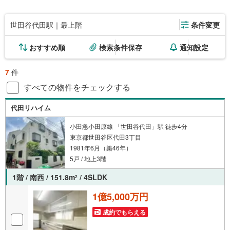
世田谷代田駅｜最上階
条件変更
おすすめ順
検索条件保存
通知設定
7
件
すべての物件をチェックする
代田リハイム
小田急小田原線 「世田谷代田」駅 徒歩4分
東京都世田谷区代田3丁目
1981年6月（築46年）
5戸 / 地上3階
1階 / 南西 / 151.8m
/ 4SLDK
2
1億5,000万円
成約でもらえる