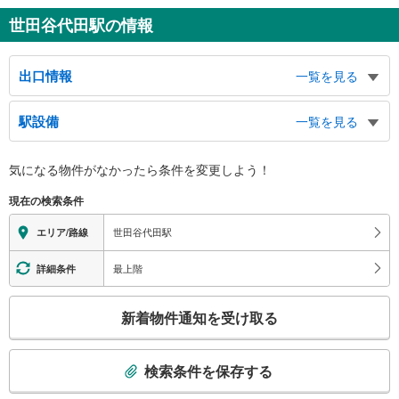
世田谷代田駅の情報
出口情報
一覧を見る
出口（東口改札）
駅設備
一覧を見る
代田２丁目方面、代沢４・５丁目方面、鎌倉通り、代沢小学校、代沢まちづく
りセンター、代田５丁目方面、北沢２丁目方面、北沢土木管理事務所
バリアフリー状況
気になる物件がなかったら
条件を変更しよう！
※段差なしでの移動経路
（○：有り △：要駅員設備 ×：無し）
現在の検索条件
地上⇔改札⇔ホーム：○
エレベータ
世田谷代田駅
エリア/路線
・各ホーム⇔Ｂ２Ｆ改札⇔１Ｆ
トイレ
最上階
詳細条件
《多機能トイレ》
こ
・改札内
新着物件通知を受け取る
スロープ
の
検
・有り
索
その他
検索条件を保存する
条
・ＡＥＤ