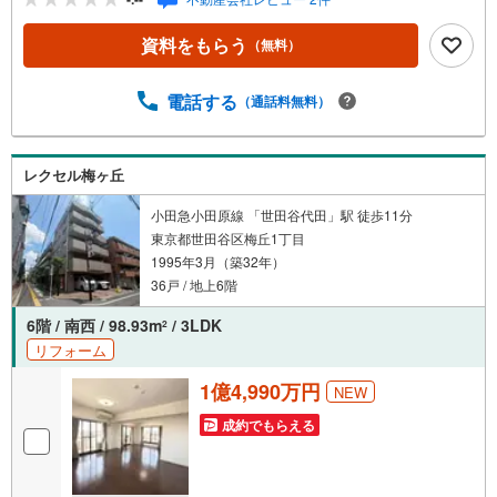
を望めます（天候による）◆トランクルームがあり、お部
屋のスペースを有効活用できます！◆不在時でも荷物の受
資料をもらう
（無料）
け取りに便利な宅配ボックス利用可能！◆閑静な街並みに
調和したセキュリティ充実の低層レジデンス！【営業時間
10:00～19:00】上記時間はお電話が繋がりやすくなってお
電話する
（通話料無料）
ります。ぜひお気軽にご連絡下さい！現地を見学される場
合は「室内・現地を見学する（無料）」ボタンよりご希望
の日時をご記入いただけますとスムーズにご案内が可能で
レクセル梅ヶ丘
す。【ウィル不動産販売はここが強み】（1）住宅ローンに
精通しており、社内にローン専門部署があります！（2）施
小田急小田原線 「世田谷代田」駅 徒歩11分
工実績多数のリフォーム部門も社内にあります！（3）定休
東京都世田谷区梅丘1丁目
日なし！
1995年3月（築32年）
36戸 / 地上6階
6階 / 南西 / 98.93m
/ 3LDK
2
リフォーム
1億4,990万円
NEW
成約でもらえる