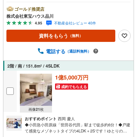
にお伝えします。東宝ハウス品川では、良いことも悪いこ
とも包み隠さずお伝えし、「納得して選ぶ」ためのサポー
ゴールド推奨店
トを大切にしています。現地でしか分からないリアルな情
株式会社東宝ハウス品川
報も含めて、一緒に後悔しない住まい探しを進めていきま
4.95
不動産会社レビュー 40件
しょう。まずはお気軽にご相談ください。【Yahoo！ 不動
産キャンペーン対象店舗】当店で物件を成約するとPayPay
資料をもらう
（無料）
ボーナスライトがもらえる「Yahoo！ 不動産 物件ご成約キ
ャンペーン」の対象になります。「資料をもらう」「見学
予約をする」ボタンからお問い合わせください。※必ずYah
電話する
（通話料無料）
oo！ JAPAN IDでログインしてください。※PayPayボーナ
スライトは出金と譲渡はできません。ご案内・詳細な資料
2階 / 南 / 151.8m
/ 4SLDK
2
のご請求はお気軽にどうぞ♪お電話でのお問い合わせも常
時受け付けております！お気軽にお問い合わせください。
1億5,000万円
成約でもらえる
画像
21
枚
おすすめポイント
西岡 慶人
◆小田急小田原線「世田谷代田」駅まで徒歩約6分！◆戸建
て感覚なメゾネットタイプの4LDK＋2Sです！ゆとりのあ
る間取りです。◆玄関は1階と2階にございます！◆1階・2