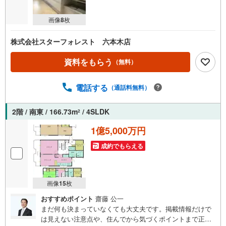
画像
8
枚
株式会社スターフォレスト 六本木店
資料をもらう
（無料）
電話する
（通話料無料）
2階 / 南東 / 166.73m
/ 4SLDK
2
1億5,000万円
成約でもらえる
画像
15
枚
おすすめポイント
齋藤 公一
まだ何も決まっていなくても大丈夫です。掲載情報だけで
は見えない注意点や、住んでから気づくポイントまで正直