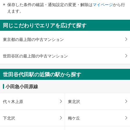
件
保存した条件の確認・通知設定の変更・解除は
マイページ
から行
で
えます。
通
知
同じこだわりでエリアを広げて探す
を
受
東京都の最上階の中古マンション
け
取
る
世田谷区の最上階の中古マンション
・
条
件
世田谷代田駅の近隣の駅から探す
を
マ
小田急小田原線
イ
ペ
代々木上原
東北沢
ー
ジ
に
下北沢
梅ケ丘
保
存