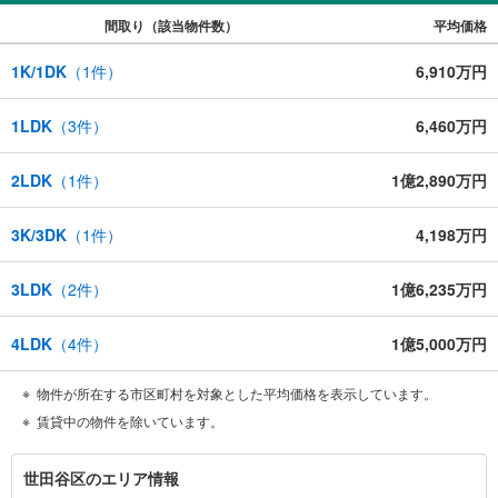
間取り（該当物件数）
平均価格
1K/1DK
（
1
件）
6,910万円
1LDK
（
3
件）
6,460万円
2LDK
（
1
件）
1億2,890万円
3K/3DK
（
1
件）
4,198万円
3LDK
（
2
件）
1億6,235万円
4LDK
（
4
件）
1億5,000万円
物件が所在する市区町村を対象とした平均価格を表示しています。
賃貸中の物件を除いています。
世
世田谷区のエリア情報
田