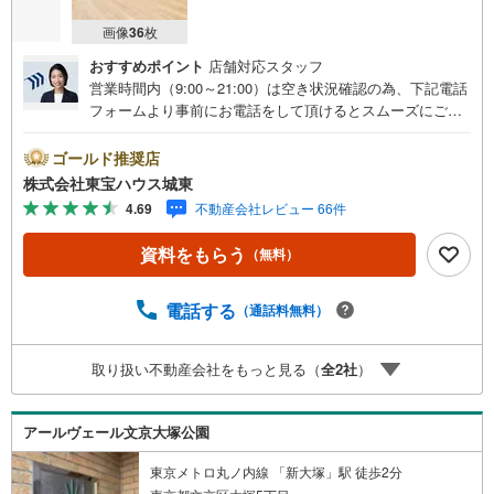
画像
36
枚
おすすめポイント
店舗対応スタッフ
営業時間内（9:00～21:00）は空き状況確認の為、下記電話
フォームより事前にお電話をして頂けるとスムーズにご案
内ができます。▽TOHO HOUSE CLUB▽現時点の未来
カレンダーの作成▽ご購入後もお客様の人生のパートナー
ゴールド推奨店
として暮らしの「安心」を守り続けます。【Yahoo！ 不動
株式会社東宝ハウス城東
産キャンペーン対象店舗】当店で物件を成約するとPayPay
4.69
不動産会社レビュー 66件
ボーナスライトがもらえる「Yahoo！ 不動産 物件ご成約キ
ャンペーン」の対象になります。「資料をもらう」「見学
資料をもらう
（無料）
予約をする」ボタンからお問い合わせください。※必ずYah
oo！ JAPAN IDでログインしてください。※PayPayボーナ
スライトは出金と譲渡はできません。ご案内・詳細な資料
電話する
（通話料無料）
のご請求はお気軽にどうぞ♪お電話でのお問い合わせも常
時受け付けております！■頭金0円からのご購入可能です■
取り扱い不動産会社をもっと見る（
全
2
社
）
（諸費用もOK）お気軽にお問い合わせください。
アールヴェール文京大塚公園
東京メトロ丸ノ内線 「新大塚」駅 徒歩2分