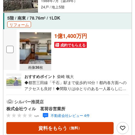
1988年7月（築39年）
24戸 / 地上5階
5階 / 南東 / 78.76m
/ 1LDK
2
リフォーム
1億1,400万円
成約でもらえる
画像
36
枚
おすすめポイント
柴崎 颯大
◆都営三田線「千石」駅まで徒歩約10分！都内各方面への
アクセスも良好！◆間取りはゆとりのある一人暮らしにも
ぴったりの1LDK！◆ご家族やご友人の集まるLDKは広々約
24帖の広さです！◆両面バルコニー付きで風通しも良好！
シルバー推奨店
開放感がございます！◆たっぷり収納できるWIC付きで、
株式会社ウィル 茗荷谷営業所
衣替えが不要に！室内を有効的にお使いいただけます！◆
-.--
不動産会社レビュー 4件
「林町小学校」まで徒歩約7分と、小さなお子様でも無理な
く通学できる立地です！◆「まいばすけっと千石2丁目店」
資料をもらう
（無料）
まで徒歩約3分、「マルエツプチ千石店」まで徒歩約4分と