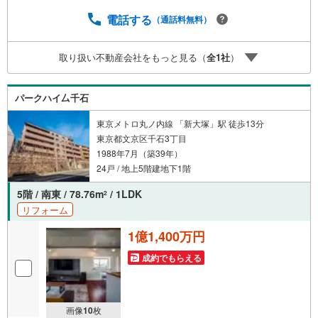
スーパーが多数点在し、お買い物にも困らない周辺環境！
【営業時間 10:00～19:00】上記時間はお電話が繋がりやす
電話する
（通話料無料）
くなっております。ぜひお気軽にご連絡下さい！現地を見
学される場合は「室内・現地を見学する（無料）」ボタン
取り扱い不動産会社をもっと見る（
全
1
社
）
よりご希望の日時をご記入いただけますとスムーズにご案
内が可能です。【ウィル不動産販売はここが強み】（1）住
宅ローンに精通したローン専門部署があります！（2）施工
パークハイ厶千石
実績多数のリフォーム部門も社内にあります！（3）定休日
なし！
東京メトロ丸ノ内線 「新大塚」駅 徒歩13分
東京都文京区千石3丁目
1988年7月（築39年）
24戸 / 地上5階建地下1階
5階 / 南東 / 78.76m
/ 1LDK
2
リフォーム
1億1,400万円
成約でもらえる
画像
10
枚