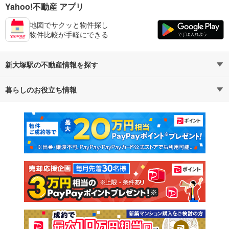
Yahoo!不動産 アプリ
地図でサクッと物件探し
物件比較が手軽にできる
新大塚駅の不動産情報を探す
暮らしのお役立ち情報
不動産・住宅
賃貸住宅
マンションカタログ
教えて！住まいの先生
新築マンション
中古マンション
新築一戸建て
中古一戸建て
注文住宅
土地
売却査定