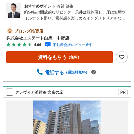
おすすめポイント
有賀 健生
約24帖の開放的なリビング、天井は躯体現し、床は無垢ウ
ォルナット張り、素材感を楽しめるインダストリアルな空
間に仕上がってます。ご見学希望の方は、右の「室内・現
地を見学する（白いボタン）」からエントリーしてくださ
ブロンズ推奨店
い。＜エステート白馬が選ばれる4つのポイント＞1.提携F
株式会社エステート白馬 中野店
Pへの無料個別相談サービス社外の中立的なファイナンシ
4.66
不動産会社レビュー 6件
ャルプランナーと無料相談できます。ローン返済計画以外
にも保険や教育資金、老後資金など、ライフプラン作成も
資料をもらう
（無料）
無料でご利用頂けます。2.自社グループでリフォーム、新
築請負グループ会社「白馬建設株式会社」にて、リフォー
ムや注文建築についてもご提案させて頂きます。3.年中無
電話する
（通話料無料）
休で営業しております営業時間:9:30～19:00 この時間は
お電話でのお問合わせがスムーズです。4.非接触でのご見
学・お打ち合わせも可能ですWEB会議システム等を活用し
クレヴィア茗荷谷 文京の丘
PR
た、非接触でのお打ち合わせ、「ITを活用した重要事項説
明」による非接触での契約手続きも可能です。