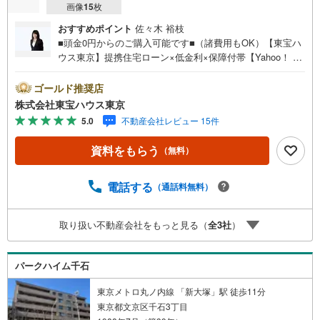
画像
15
枚
おすすめポイント
佐々木 裕枝
■頭金0円からのご購入可能です■（諸費用もOK）【東宝ハ
ウス東京】提携住宅ローン×低金利×保障付帯【Yahoo！ 不
動産キャンペーン対象店舗】当店で物件を成約するとPayP
ayボーナスライトがもらえる「Yahoo！ 不動産 物件ご成約
ゴールド推奨店
キャンペーン」の対象になります。「資料をもらう」「見
株式会社東宝ハウス東京
学予約をする」ボタンからお問い合わせください。※必ずY
5.0
不動産会社レビュー 15件
ahoo！ JAPAN IDでログインしてください。※PayPayボー
ナスライトは出金と譲渡はできません。ご案内・詳細な資
資料をもらう
（無料）
料のご請求はお気軽にどうぞ♪お電話でのお問い合わせも
常時受け付けております！お気軽にお問い合わせくださ
い。
電話する
（通話料無料）
取り扱い不動産会社をもっと見る（
全
3
社
）
パークハイム千石
東京メトロ丸ノ内線 「新大塚」駅 徒歩11分
東京都文京区千石3丁目