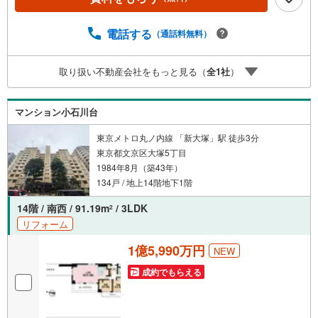
◆ご予約に際して◆日時のご希望をお伝えください。（も
ちろん当日でも対応可能です）事前に鍵等の手配や内覧
（居住中物件）の手配が必要な場合がございますのでご容
電話する
（通話料無料）
赦ください。事前にご連絡をいただけると、スムーズなご
案内が可能となりますのでお手数ですがご一報ください。
取り扱い不動産会社をもっと見る（
全
1
社
）
◆物件のご案内は◆弊社へのご来社、お客様宅へのお迎
え・最寄駅での待ち合わせ、物件周辺のコンビニ等でお待
ち合わせなど、ご希望をお伝えください。ご希望条件をお
マンション小石川台
伝え頂けましたら、ご見学希望物件以外の資料も用意して
参ります。もちろん他の物件も併せてご案内させていただ
東京メトロ丸ノ内線 「新大塚」駅 徒歩3分
きます。
東京都文京区大塚5丁目
1984年8月（築43年）
134戸 / 地上14階地下1階
14階 / 南西 / 91.19m
/ 3LDK
2
リフォーム
1億5,990万円
NEW
成約でもらえる