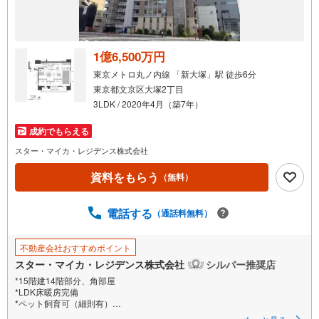
1億6,500万円
東京メトロ丸ノ内線 「新大塚」駅 徒歩6分
東京都文京区大塚2丁目
3LDK / 2020年4月（築7年）
成約でもらえる
スター・マイカ・レジデンス株式会社
資料をもらう
（無料）
電話する
（通話料無料）
不動産会社おすすめポイント
スター・マイカ・レジデンス株式会社
シルバー推奨店
*15階建14階部分、角部屋
*LDK床暖房完備
*ペット飼育可（細則有）