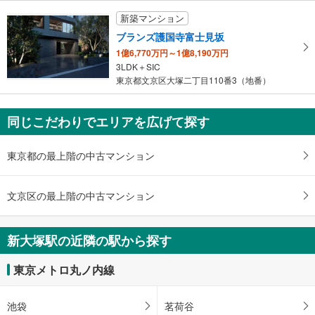
件
新築マンション
を
ブランズ護国寺富士見坂
マ
1億6,770万円～1億8,190万円
イ
3LDK＋SIC
ペ
東京都文京区大塚二丁目110番3（地番）
ー
ジ
に
同じこだわりでエリアを広げて探す
保
存
東京都の最上階の中古マンション
す
る
文京区の最上階の中古マンション
新大塚駅の近隣の駅から探す
東京メトロ丸ノ内線
池袋
茗荷谷