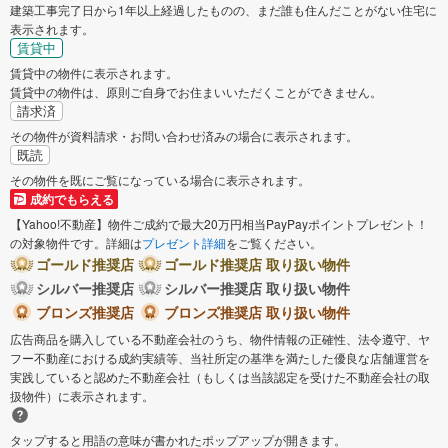
建築工事完了日から1年以上経過したものの、まだ誰も住んだことがない住宅に
表示されます。
賃貸中
賃貸中の物件に表示されます。
賃貸中の物件は、原則ご自身でお住まいいただくことができません。
請求済
その物件が資料請求・お問い合わせ済みの場合に表示されます。
既読
その物件を既にご覧になっている場合に表示されます。
成約でもらえる
【Yahoo!不動産】物件ご成約で最大20万円相当PayPayポイントプレゼント！
の対象物件です。詳細は
プレゼント詳細
をご覧ください。
ゴールド推奨店
ゴールド推奨店 取り扱い物件
シルバー推奨店
シルバー推奨店 取り扱い物件
ブロンズ推奨店
ブロンズ推奨店 取り扱い物件
広告商品を購入している不動産会社のうち、物件情報の正確性、法令遵守、ヤ
フー不動産における成約実績等、当社所定の基準を満たした優良な店舗運営を
実践していると認めた不動産会社（もしくは当該認定を受けた不動産会社の取
扱物件）に表示されます。
タップすると用語の意味が書かれたポップアップが開きます。