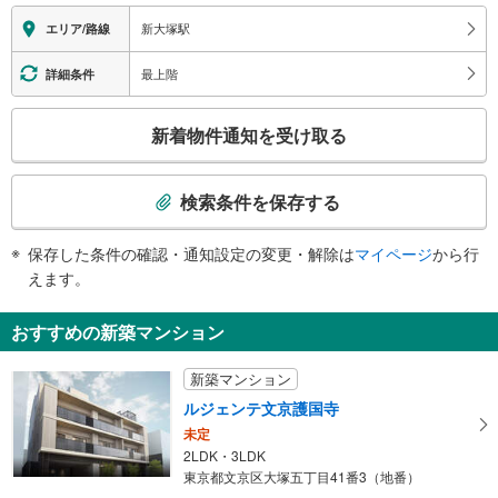
２出口
エレベータ
新大塚駅
エリア/路線
都立大塚病院、みどりの図書館、豊島ヶ岡御陵、区民ひろば南大塚、東部保健
・各改札⇔各出口
福祉センター、西巣鴨中学校、大塚北会館、巣鴨小学校、ＪＲ大塚駅南口、都
エスカレータ
最上階
詳細条件
電荒川線大塚駅前駅（東京さくらトラム）、小石川東京病院、春日通り、南大
塚通り、大塚４−６丁目、南大塚１−３丁目、東池袋５丁目、大塚五丁目交差
・各改札⇔各出口
こ
点、大塚公園
トイレ
新着物件通知を受け取る
の
《多機能トイレ》
検
・荻窪方面行きホーム上
索
検索条件を保存する
条
件
保存した条件の確認・通知設定の変更・解除は
マイページ
から行
で
えます。
通
知
おすすめの新築マンション
を
受
新築マンション
け
ルジェンテ文京護国寺
取
未定
る
2LDK・3LDK
・
東京都文京区大塚五丁目41番3（地番）
条