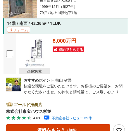
東京都文京区大塚5丁目
1999年12月（築27年）
79戸 / 地上14階地下1階
14階 / 南西 / 42.36m
/ 1LDK
2
リフォーム
8,000万円
成約でもらえる
画像
26
枚
おすすめポイント
桧山 省吾
快適な環境をご覧いただけます。お客様のご要望を、お聞
かせくださいませ。の体制と情報量で、ご来場、心よりお
待ちしております。・ 未来を予測し人生設計から始まる
「未来カレンダー」のご提案。・ 未来に起こるであろうご
ゴールド推奨店
自宅リフォームをオンライン上でご提案「ミラカレクラ
株式会社東宝ハウス杉並
ブ」。・ 不動産売却時、ご自宅を綺麗にかつ瀟洒にさせる
4.61
不動産会社レビュー 39件
CG加工ホームステイジングサービス。・ 購入者様へ、税
理士による確定申告の無料セミナーをご招待いたします。
資料をもらう
（無料）