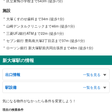
区立巣鴨小学校まで543m (徒歩7分)
施設
大塚くすのせ歯科まで34m (徒歩1分)
山崎デンタルクリニックまで46m (徒歩1分)
三菱UFJ銀行ATMまで22m (徒歩1分)
セブン銀行 豊島南大塚2丁目店まで37m (徒歩1分)
ローソン銀行 新大塚駅前共同出張所まで48m (徒歩1分)
新大塚駅の情報
出口情報
一覧を見る
１出口
駅設備
一覧を見る
区民ひろば南大塚、東部保健福祉センター、西巣鴨中学校、大塚北会館、巣鴨
小学校、ＪＲ大塚駅南口、都電荒川線大塚駅前駅（東京さくらトラム）、都立
バリアフリー状況
大塚病院、みどりの図書館、豊島ヶ岡御陵、小石川東京病院、バスのりば、春
気になる物件がなかったら
条件を変更しよう！
※段差なしでの移動経路
日通り、南大塚通り、南大塚１−３丁目、大塚４−６丁目、東池袋５丁目、大塚
（○：有り △：要駅員設備 ×：無し）
五丁目交差点、大塚公園
現在の検索条件
地上⇔改札⇔ホーム：○