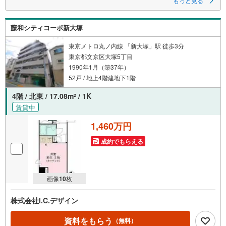
もっと見る
【営業時間 9:30～18:30】定休日:火・水・祝日
当日の見学も可能です。
人気物件には特に問い合わせが集中するため、お早めにお電話ください。
藤和シティコーポ新大塚
上記時間はお電話が繋がりやすくなっております。
「室内・現地を見学する」ボタンよりご予約いただくとご見学がスムーズ
です。
東京メトロ丸ノ内線 「新大塚」駅 徒歩3分
東京都文京区大塚5丁目
【弊社について】
1990年1月（築37年）
スター・マイカ・レジデンスは、スター・マイカ・ホールディングス
（東証プライム上場）のグループ会社です。
52戸 / 地上4階建地下1階
【各種ご相談も承っております】
4階 / 北東 / 17.08m
/ 1K
2
・引越し業者のご紹介や、入居後オプションサポート
賃貸中
・税金、住宅ローンについて
・FPによるライフプランシュミレーション
1,460万円
----Yahoo！ 不動産キャンペーン対象店舗----
成約でもらえる
当店で物件を成約するとPayPayボーナスがもらえる
「Yahoo！不動産物件ご成約キャンペーン」の対象になります。
※yahoo！JAPAN IDでログインしてください
※Pay Payボーナスは出金と譲渡はできません
画像
10
枚
株式会社I.C.デザイン
資料をもらう
（無料）