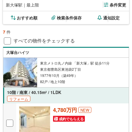
新大塚駅｜最上階
条件変更
おすすめ順
検索条件保存
通知設定
7
件
すべての物件をチェックする
大塚台ハイツ
東京メトロ丸ノ内線 「新大塚」駅 徒歩11分
東京都豊島区東池袋2丁目
1977年10月（築49年）
82戸 / 地上10階
10階 / 南東 / 40.15m
/ 1LDK
2
リフォーム
4,780万円
NEW
成約でもらえる