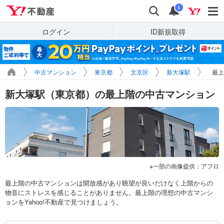
Yahoo!不動産
検索
通知
i
ログイン
ID新規取得
中古マンション
東京都
文京区
新大塚駅
最上
新大塚駅（東京都）の最上階の中古マンション
一部の画像提供：アフロ
最上階の中古マンションは開放感があり眺望が良いだけなく上階からの
物音にストレスを感じることがありません。最上階の理想の中古マンシ
ョンをYahoo!不動産で見つけましょう。