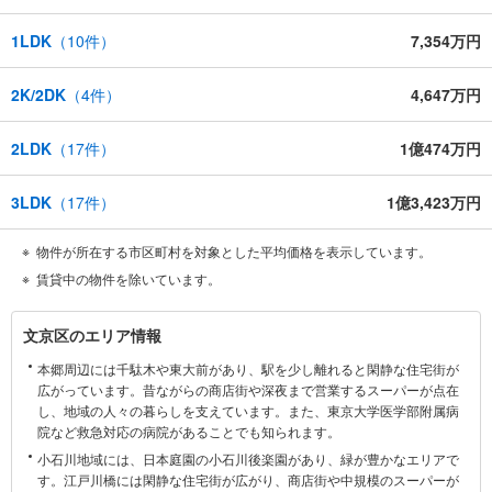
1LDK
（
10
件）
7,354万円
2K/2DK
（
4
件）
4,647万円
2LDK
（
17
件）
1億474万円
3LDK
（
17
件）
1億3,423万円
物件が所在する市区町村を対象とした平均価格を表示しています。
賃貸中の物件を除いています。
文
文京区のエリア情報
京
本郷周辺には千駄木や東大前があり、駅を少し離れると閑静な住宅街が
区
広がっています。昔ながらの商店街や深夜まで営業するスーパーが点在
に
し、地域の人々の暮らしを支えています。また、東京大学医学部附属病
関
院など救急対応の病院があることでも知られます。
す
小石川地域には、日本庭園の小石川後楽園があり、緑が豊かなエリアで
る
す。江戸川橋には閑静な住宅街が広がり、商店街や中規模のスーパーが