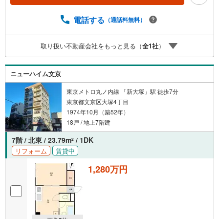
電話する
（通話料無料）
取り扱い不動産会社をもっと見る（
全
1
社
）
ニューハイム文京
東京メトロ丸ノ内線 「新大塚」駅 徒歩7分
東京都文京区大塚4丁目
1974年10月（築52年）
18戸 / 地上7階建
7階 / 北東 / 23.79m
/ 1DK
2
リフォーム
賃貸中
1,280万円