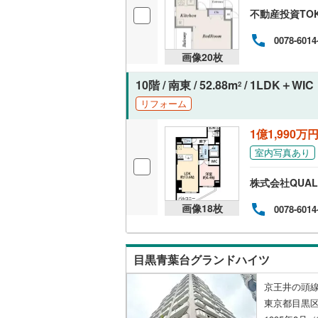
オンライン対
不動産投資TO
桜井線
(
29
0078-6014
オンライ
阪和線
(
15
画像
20
枚
おおさか
オンライ
10階 / 南東 / 52.88m
/ 1LDK＋WIC
2
内子線
(
0
)
リフォーム
鳴門線
(
1
)
1億1,990万
土讃線
(
15
室内写真あり
鹿児島本
株式会社QUAL
三角線
(
9
)
画像
18
枚
0078-6014
長崎本線
(
佐世保線
(
目黒青葉台グランドハイツ
豊肥本線
(
京王井の頭線
東京都目黒区
日南線
(
24