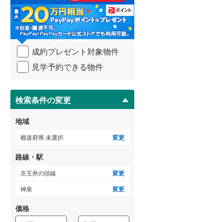
る
・
武蔵野線
(
560
)
条
件
ゲストルーム
横須賀線
(
521
)
（
0
）
を
成約プレゼント対象物件
マ
青梅線
(
148
)
イ
見学予約できる物件
ペ
小海線
(
5
)
ＴＶモニタ付インターホン
ー
ジ
京浜東北線
(
1,931
)
（
44
）
に
検索条件の変更
総武線
(
1,275
)
保
存
地域
御殿場線
(
59
)
す
る
都道府県 未選択
変更
中央本線（JR東海）
(
189
)
路線・駅
太多線
(
2
)
京王井の頭線
変更
名松線
(
4
)
神泉
変更
東海道本線（JR西日本）
(
1,102
)
価格
小浜線
(
4
)