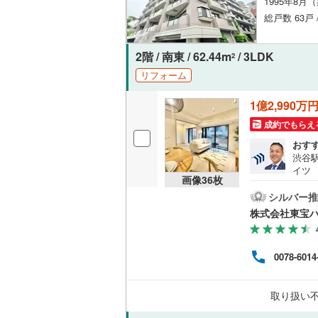
1995年8月
後藤寺線
(
総戸数 63戸
東北新幹
2階 / 南東 / 62.44m
/ 3LDK
2
秋田新幹
リフォーム
山陽新幹
1億2,990万
西九州新
成約でもらえ
おす
地下鉄
札幌市営
渋谷
イツ 』新
画像
36
枚
らせま
仙台市地
が付
シルバー推
器付
東京メト
株式会社東宝ハ
るこ
安心
東京メト
す。
0078-6014
ンの
東京メト
た」
ご予
都営浅草
取り扱い
「希
を心
都営大江