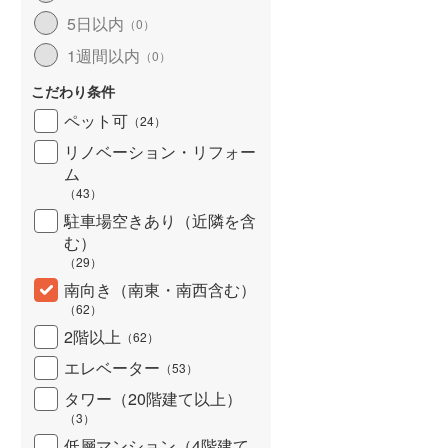
北海道新幹線
(
0
)
5日以内
（
0
）
1週間以内
（
0
）
山形新幹線
(
209
)
こだわり条件
東海道新幹線
(
480
)
ペット可
（
24
）
九州新幹線
(
115
)
リノベーション・リフォー
ム
（
43
）
駐車場空きあり（近隣を含
札幌市営地下鉄東豊線
(
39
)
む）
東京メトロ銀座線
(
398
)
（
29
）
南向き（南東・南西含む）
東京メトロ日比谷線
(
670
)
（
62
）
東京メトロ有楽町線
(
702
)
2階以上
（
62
）
エレベーター
（
53
）
東京メトロ副都心線
(
583
)
タワー（20階建て以上）
都営新宿線
(
523
)
（
3
）
横浜市営地下鉄グリーンライン
低層マンション（4階建て