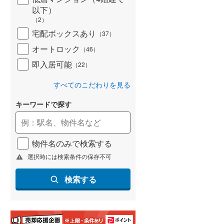
(
148
)
以下）
（
2
）
名古屋市営地下鉄鶴舞線
(
238
)
宅配ボックスあり
（
37
）
名古屋市営地下鉄名港線
(
87
)
オートロック
（
46
）
即入居可能
OsakaMetro長堀鶴見緑地線
(
251
)
（
22
）
OsakaMetro谷町線
(
416
)
すべてのこだわりを見る
OsakaMetro千日前線
(
241
)
キーワードで探す
神戸市営地下鉄海岸線
(
63
)
福岡市地下鉄七隈線
(
228
)
物件名のみで検索する
選択時には検索条件の保存不可
函館市電宝来・谷地頭線
(
2
)
検索する
真岡鐵道
(
0
)
山形鉄道フラワー長井線
(
0
)
えちごトキめき鉄道妙高はねうまラ