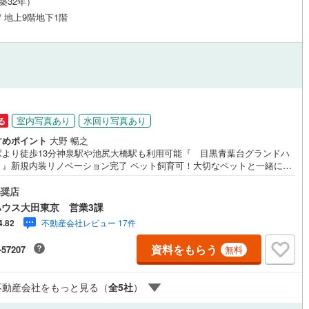
（築32年）
1
)
宮崎空港線
(
0
)
 / 地上9階地下1階
線
(
308
)
上越新幹線
(
219
)
線
(
230
)
北陸新幹線
(
176
)
線
(
357
)
北陸新幹線（JR西日本）
(
39
)
円
幹線
(
6
)
室内写真あり
水回り写真あり
る
すめポイント
大野 暢之
地下鉄南北線
(
49
)
札幌市営地下鉄東西線
(
82
)
駅より徒歩13分神泉駅や池尻大橋駅も利用可能『 目黒青葉台グランドハ
規内装リノベーション完了 ペット飼育可！大切なペットと一緒に暮
す 全居室に収納付！WICも付いて収納スペース充実 3口コンロや食洗機
下鉄南北線
(
256
)
仙台市地下鉄東西線
(
141
)
いた対面式システムキッチン キレイなお水がいつでも安心して飲める浄水
奨店
 2階部分南東向きバルコニー付！採光・風通し良好 留守中も荷物を受け取
ロ丸ノ内線
(
672
)
東京メトロ丸ノ内方南支線
(
125
)
ウス大田東京 営業3課
とができる宅配ボックス有～東京、川崎エリアの「住まい」探しに確かな
不動産会社レビュー 17件
4.82
と満足を～ 東宝ハウス大田東京ならではの高品質なサービスをお届けしま
ロ東西線
(
652
)
東京メトロ千代田線
(
428
)
各種ご相談も承っております。 住宅ローンのご相談 FPによるライフプラ
資料をもらう
-57207
無料
シミュレーションお電話よりお問い合わせの際は「Yahoo！不動産を見
ロ半蔵門線
(
428
)
東京メトロ南北線
(
612
)
とお伝え下さい。【資料をもらう】【室内・現地を見学する】ボタンより
約いただくとご見学がスムーズにご案内できます。お客様のお住まいへの
線
(
548
)
都営三田線
(
743
)
不動産会社をもっと見る（
全
5
社
）
望」を形にするべく全力でお手伝いさせていただきます。お会いできる日
待ちにしております。
戸線
(
1,114
)
横浜市営地下鉄ブルーライン
(
731
)