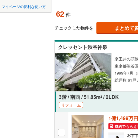
中国
鳥取
北上線
(
2
)
マイページの便利な使い方
ペット可
62
件
山田線
(
33
四国
徳島
配置、向き、
大湊線
(
0
)
まとめて
チェックした物件を
九州・沖縄
福岡
角住戸
（
只見線
(
4
)
クレッセント渋谷神泉
奥羽本線
(
階下に住
京王井の頭線
男鹿線
(
16
0
0
0
0
0
0
東京都渋谷
該当物件
該当物件
該当物件
該当物件
該当物件
該当物件
件
件
件
件
件
件
構造・規模・
羽越本線
(
1999年7月
総戸数 61戸 
飯山線
(
0
)
耐震構造
湘南新宿
大規模（
3階 / 南西 / 51.85m
/ 2LDK
2
(
1,194
)
（
5
）
リフォーム
外房線
(
99
1億1,499万
立地
成田線
(
45
成約でもらえ
最寄りの
おす
東金線
(
11