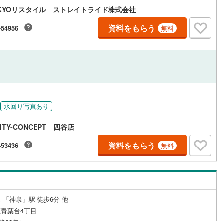
応
KYOリスタイル ストレイトライド株式会社
)
片町線
(
156
)
資料をもらう
-54956
無料
ン内見(相談)可
（
38
）
IT重説可
（
36
）
0
)
関西空港線
(
1
)
東線
(
359
)
本四備讃線
(
0
)
ン対応とは？
予土線
(
0
)
徳島線
(
19
)
円
)
土讃線
(
20
)
水回り写真あり
線
(
359
)
香椎線
(
36
)
ITY-CONCEPT 四谷店
肥薩線
(
0
)
資料をもらう
-53436
無料
34
)
唐津線
(
1
)
3
)
大村線
(
1
)
112
)
日豊本線
(
240
)
 「神泉」駅 徒歩6分 他
青葉台4丁目
)
吉都線
(
0
)