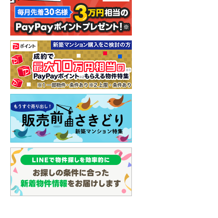
イン
(
1
)
しなの鉄道
(
6
)
津軽鉄道
(
0
)
三陸鉄道リアス線
(
0
)
仙台空港アクセス線
(
8
)
松本電鉄上高地線
(
5
)
関東鉄道常総線
(
9
)
銚子電気鉄道
(
0
)
上信電鉄上信線
(
20
)
埼玉新都市交通伊奈線
(
110
)
京成成田高速鉄道アクセス線
(
1
)
京成千葉線
(
214
)