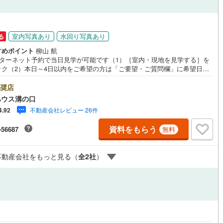
5
)
七尾線
(
0
)
ッチン
（
10
）
対面キッチン
（
31
）
円
高山本線（JR西日本）
(
1
)
室内写真あり
水回り写真あり
る
すめポイント
柳山 航
JR西日本）
(
17
)
湖西線
(
66
)
ンターネット予約で当日見学が可能です（1）［室内・現地を見学する］を
機あり
（
44
）
浴室に窓あり
（
8
）
ック（2）本日～4日以内をご希望の方は「ご要望・ご質問欄」に希望日時
)
福知山線
(
298
)
入ください！●10:00～21:00はお電話でのお問い合わせがスムーズです。
庭
hoo！ 不動産キャンペーン対象店舗】当店で物件を成約するとPayPayポイ
奨店
13
)
播但線
(
80
)
もらえる「Yahoo！不動産 物件ご成約キャンペーン」の対象になりま
ハウス溝の口
「資料をもらう」「見学予約をする」ボタンからお問い合わせください。※
ルコニー
（
1
）
専用庭
（
0
）
)
津山線
(
43
)
不動産会社レビュー 26件
4.92
ahoo！ JAPAN IDでログインしてください。※PayPayポイントは出金と
はできません。たくさんのお客様からのお言葉に感謝してこれからも楽し
)
伯備線
(
68
)
資料をもらう
-56687
無料
敵なお家探しをお約束します。お家探しを始めてみようと思われたらまず
お気軽に東宝ハウス溝の口に相談してみませんか？何も決まっていなくて
)
呉線
(
73
)
夫！まずはお客様の夢をお聞かせ下さい！未来の「不安」を「安心」に変
インクローゼット
不動産会社をもっと見る（
全
2
社
）
「未来カレンダー」もご来店時に好評です。スタッフ一同いつでもお客様
山口線
(
3
)
問合せをお待ちしております。
6
)
美祢線
(
0
)
契約、入居関連など
因美線
(
4
)
能
（
22
）
草津線
(
13
)