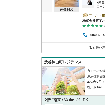
■頭
ローン
共用施設
南武線
(
43
画像
36
枚
を成約
キャ
ゴールド推
コンシェ
横浜線
(
65
ンから
株式会社東宝
い。
相模線
(
39
のご
設備
す！
五日市線
(
0078-6014
床暖房
（
篠ノ井線
(
取り扱い
常磐線（
間取り、居室
伊東線
(
14
渋谷神山町レジデンス
バリアフ
身延線
(
23
京王井の頭線
LD
東京都渋谷
武豊線
(
28
2003年2月
リビング
関西本線（
総戸数 64戸 
（
13
）
参宮線
(
4
)
2階 / 南東 / 63.4m
/ 2LDK
2
キッチン
大糸線（J