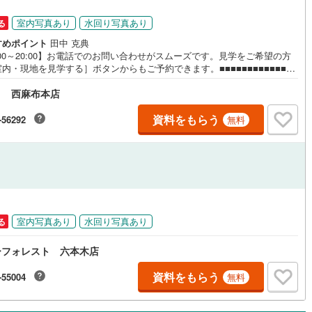
円
室内写真あり
水回り写真あり
る
道
(
0
)
北越急行ほくほく線
(
0
)
すめポイント
田中 克典
:00～20:00】お電話でのお問い合わせがスムーズです。見学をご希望の方
て銀河鉄道
(
30
)
青い森鉄道
(
5
)
内・現地を見学する］ボタンからもご予約できます。■■■■■■■■■■■■■■
■■■■【目黒区青葉台4丁目】1995年8月築（総戸数63戸）新耐震基準マンシ
弘南線
(
3
)
弘南鉄道大鰐線
(
2
)
ト 西麻布本店
！採光・通風良好な4階部分の南西向き2SLDK！随時、ご見学可能！お問合
ちしております〈物件POINT〉■京王井の頭線『神泉』駅徒歩6分■東急
鉄道鳥海山ろく線
(
0
)
福島交通飯坂線
(
17
)
市線『池尻大橋』駅徒歩12分■JR山手線『渋谷』駅徒歩13分■大切なペッ
資料をもらう
-56292
無料
一緒に暮らせます（細則有）■全室エアコン設置済、すぐに新生活をスター
長野線
(
16
)
上田電鉄別所線
(
4
)
セキュリティ面も安心のオートロック完備■急な外出時にも荷物の受け取り
利な宅配ボックス■買い物施設や公園が近くに揃う充実した生活環境■■■■■
イトレール
(
38
)
関東鉄道竜ケ崎線
(
2
)
■■■■■■■■■■■■■お気軽にお申しつけください。
鉄道大洗鹿島線
(
16
)
ひたちなか海浜鉄道湊線
(
0
)
円
5
)
千葉都市モノレール
(
132
)
室内写真あり
水回り写真あり
る
鉄道上毛線
(
13
)
秩父鉄道
(
25
)
ーフォレスト 六本木店
線
(
67
)
つくばエクスプレス
(
323
)
資料をもらう
-55004
無料
533
)
京成押上線
(
126
)