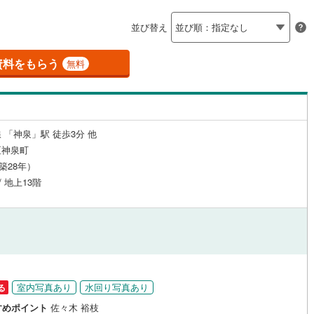
島根
岡山
広島
山口
釜石線
(
0
)
（
24
）
24時間有人管理
（
2
）
並び替え
)
花輪線
(
2
)
香川
愛媛
高知
保存した条件を見る
建ち方、日当たり
磐越東線
(
48
)
資料をもらう
無料
佐賀
長崎
熊本
大分
27
）
南向き（南東・南西含む）
陸羽東線
(
4
)
（
62
）
50
)
米坂線
(
0
)
戸なし
（
0
）
メゾネット
（
0
）
 「神泉」駅 徒歩3分 他
)
五能線
(
0
)
この条件で検索する
この条件で検索する
この条件で検索する
この条件で検索する
この条件で検索する
この条件で検索する
市区町村以下を選択
市区町村を選択す
駅を選択する
区神泉町
施工・品質・工法関連
15
)
白新線
(
37
)
（築28年）
/ 地上13階
越後線
(
61
)
（
19
）
免震構造
（
1
）
ライン（宇都宮～逗子）
湘南新宿ライン（前橋～小田原）
総戸数200以上）
タワー（20階建て以上）
（
3
）
(
1,315
)
)
内房線
(
94
)
円
)
鹿島線
(
1
)
室内写真あり
水回り写真あり
る
駅が始発駅
（
11
）
海まで2km以内
（
0
）
すめポイント
佐々木 裕枝
)
東海道本線
(
784
)