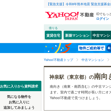
【緊急支援】令和8年熊本地震 緊急支援募
IDでもっ
ログイン
借りる
北海道
JR
北海道
函館本線
(
こだわり条件
リフォーム、
賃貸住宅
新築マンション
中古マンシ
石勝線
(
0
)
リノベー
東北
青森
（
43
）
根室本線
(
(
120
)
(
62
)
(
3
関東
東京
石北本線
(
Yahoo!不動産トップ
中古マンション
共用設備
常磐線
(
50
宅配ボッ
信越・北陸
新潟
南向
神泉駅（東京都）の
富士見ケ丘
(
11
)
(
1
高崎線
(
45
トランク
(
20
)
東海
愛知
お気に入りから資料請求
南向き（南東・南西含む）の中古マン
両毛線
(
37
駐車場空
ます。室内で過ごす時間が長い方にオ
烏山線
(
37
気になる物件を
（
29
）
Yahoo!不動産で見つけましょう。
近畿
大阪
お気に入りに
石巻線
(
10
追加してみましょう
管理・管理規