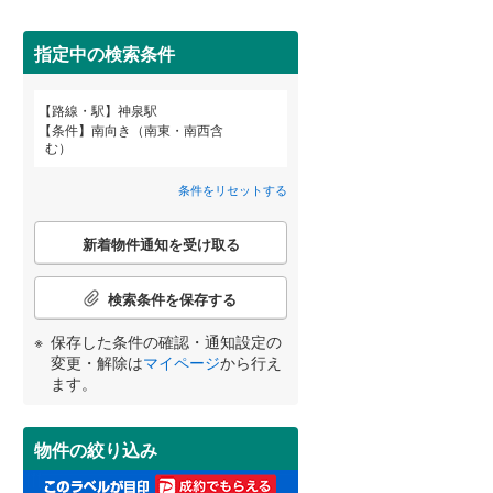
田沢湖線
(
29
)
指定中の検索条件
八戸線
(
3
)
磐越西線
(
36
)
路線・駅
神泉駅
宮崎
鹿児島
沖縄
条件
南向き（南東・南西含
2階以上
（
62
）
陸羽西線
(
1
)
む）
左沢線
(
8
)
条件をリセットする
最上階
（
2
）
津軽線
(
4
)
こ
する
る
条件をリセットする
条件をリセットする
条件をリセットする
条件をリセットする
条件をリセットする
条件をリセットする
新着物件通知を受け取る
の
信越本線
(
84
)
検
索
検索条件を保存する
弥彦線
(
2
)
制震構造
（
0
）
条
件
保存した条件の確認・通知設定の
総武本線
(
445
)
低層マンション（4階建て以
で
変更・解除は
マイページ
から行え
下）
（
2
）
通
ます。
知
京葉線
(
378
)
を
受
久留里線
(
5
)
物件の絞り込み
け
小学校まで1km以内
（
28
）
取
山手線
(
1,194
)