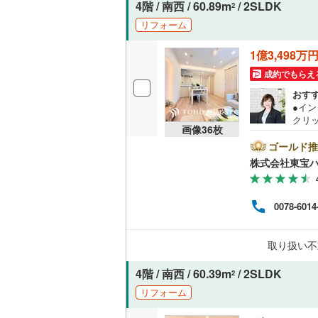
4階 / 南西 / 60.89m
/ 2SLDK
2
リフォーム
名古屋市
1億3,498万
名古屋市
成約でもらえ
京都市営
おす
●イ
OsakaMe
クリ
画像
36
枚
をご記
OsakaMe
【Ya
ゴールド推
ントが
株式会社東宝
OsakaMe
す。
必ずY
福岡市地
譲渡
0078-6014
く素
は、
私鉄・その他
札幌市電
(
大丈
取り扱い不
える
道南いさ
のお
4階 / 南西 / 60.39m
/ 2SLDK
2
阿武隈急
リフォーム
秋田内陸