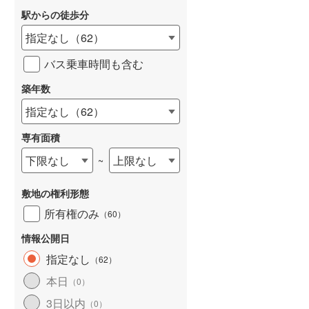
駅からの徒歩分
和歌山線
(
26
)
指定なし
（
62
）
東西線
(
227
)
バス乗車時間も含む
予讃線
(
45
)
詳しく見る
築年数
高徳線
(
72
)
指定なし
（
62
）
牟岐線
(
19
)
専有面積
山陽本線（JR九州）
(
13
)
下限なし
上限なし
~
篠栗線
(
95
)
敷地の権利形態
指宿枕崎線
(
54
)
所有権のみ
（
60
）
筑肥線
(
57
)
情報公開日
久大本線
(
90
)
指定なし
（
62
）
日田彦山線
(
38
)
本日
（
0
）
筑豊本線
(
18
)
3日以内
（
0
）