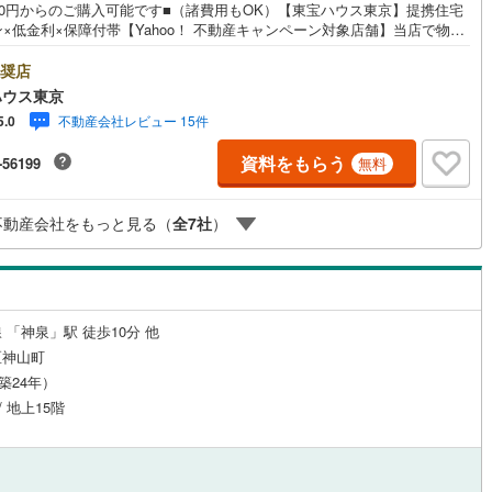
金0円からのご購入可能です■（諸費用もOK）【東宝ハウス東京】提携住宅
×低金利×保障付帯【Yahoo！ 不動産キャンペーン対象店舗】当店で物件
1
)
鶴見線
(
102
)
するとPayPayボーナスライトがもらえる「Yahoo！ 不動産 物件ご成約
ンペーン」の対象になります。「資料をもらう」「見学予約をする」ボタ
奨店
ルジュサービス
0
)
（
4
）
キッズルーム
根岸線
(
415
)
（
0
）
お問い合わせください。※必ずYahoo！ JAPAN IDでログインしてくださ
ハウス東京
※PayPayボーナスライトは出金と譲渡はできません。ご案内・詳細な資料
5
)
中央本線（JR東日本）
(
758
)
不動産会社レビュー 15件
5.0
請求はお気軽にどうぞ♪お電話でのお問い合わせも常時受け付けておりま
お気軽にお問い合わせください。
8
)
八高線
(
180
)
資料をもらう
-56199
無料
17
）
オール電化
（
1
）
18
)
大糸線（JR東日本）
(
5
)
不動産会社をもっと見る（
全
7
社
）
各駅停車）
(
364
)
埼京線
(
1,044
)
全体
0
)
東海道本線（JR東海）
(
523
)
リー住宅
（
17
）
)
飯田線
(
47
)
 「神泉」駅 徒歩10分 他
区神山町
)
高山本線（JR東海）
(
28
)
（築24年）
ダイニング15畳以上
JR東海）
(
58
)
紀勢本線（JR東海）
(
5
)
/ 地上15階
博多南線
(
94
)
R西日本）
(
0
)
北陸本線
(
5
)