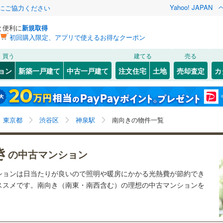
Yahoo! JAPAN
金にご協力ください
と便利に
新規取得
初回購入限定、アプリで使えるお得なクーポン
検索条件を保存しました
買う
建てる
売る
55
)
札沼線
(
22
)
リノベーション
ョン
新築一戸建て
中古一戸建て
注文住宅
土地
売却査定
カ
この検索条件の新着物件通知は、
マイページ
から設定できます。
室蘭本線
(
2
)
ション・リフォーム
築古・築30年以上
（
34
）
岩手
宮城
秋田
山形
10
)
富良野線
(
2
)
池ノ上
4
)
(
12
)
(
7
)
(
5
)
(
23
)
(
13
)
(
15
)
神泉駅、南向き（南東・南西含む）
神奈川
埼玉
千葉
茨城
2
)
釧網本線
(
4
)
東京都
渋谷区
神泉駅
南向きの物件一覧
7
)
水郡線
(
46
)
クスあり
（
37
）
24時間ゴミ出し可
（
21
）
長野
富山
石川
福井
き
の中古マンション
井の頭公園
9
)
(
78
)
1
)
上越線
(
56
)
検索条件を保存する
ルーム
（
5
）
エレベーター
（
53
）
(
30
)
閉じる
閉じる
お気に入りリストを見る
お気に入りリストを見る
閉じる
閉じる
岐阜
静岡
三重
ションは日当たりが良いので照明や暖房にかかる光熱費が節約でき
)
水戸線
(
6
)
きあり（近隣を含む）
オートロック
（
46
）
マイページ
ススメです。南向き（南東・南西含む）の理想の中古マンションを
)
仙山線
(
142
)
兵庫
京都
滋賀
奈良
)
気仙沼線
(
0
)
約