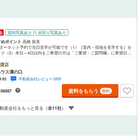
営地下鉄東山線
(
358
)
名古屋市営地下鉄名城線
(
397
)
円
営地下鉄桜通線
(
210
)
名古屋市営地下鉄上飯田線
(
23
)
室内写真あり
水回り写真あり
る
地下鉄烏丸線
(
148
)
京都市営地下鉄東西線
(
171
)
すめポイント
高橋 留美
ンターネット予約で当日見学が可能です（1）［室内・現地を見学する］を
tro今里筋線
(
104
)
OsakaMetro御堂筋線
(
448
)
ック（2）本日～4日以内をご希望の方は「ご要望・ご質問欄」に希望日時
入ください！●10:00～21:00はお電話でのお問い合わせがスムーズです。
tro四つ橋線
(
256
)
OsakaMetro中央線
(
229
)
hoo！ 不動産キャンペーン対象店舗】当店で物件を成約するとPayPayポイ
奨店
もらえる「Yahoo！不動産 物件ご成約キャンペーン」の対象になりま
ハウス溝の口
tro堺筋線
(
198
)
神戸市営地下鉄西神・山手線
(
252
)
「資料をもらう」「見学予約をする」ボタンからお問い合わせください。※
不動産会社レビュー 26件
4.92
ahoo！ JAPAN IDでログインしてください。※PayPayポイントは出金と
下鉄空港線
(
226
)
福岡市地下鉄箱崎線
(
32
)
はできません。たくさんのお客様からのお言葉に感謝してこれからも楽し
資料をもらう
-56687
無料
敵なお家探しをお約束します。お家探しを始めてみようと思われたらまず
お気軽に東宝ハウス溝の口に相談してみませんか？何も決まっていなくて
38
)
函館市電
(
5
)
夫！まずはお客様の夢をお聞かせ下さい！未来の「不安」を「安心」に変
動産会社をもっと見る（
全
11
社
）
「未来カレンダー」もご来店時に好評です。スタッフ一同いつでもお客様
りび鉄道
(
0
)
わたらせ渓谷鐵道
(
1
)
問合せをお待ちしております。
行
(
19
)
会津鉄道
(
4
)
縦貫鉄道
(
0
)
しなの鉄道北しなの線
(
15
)