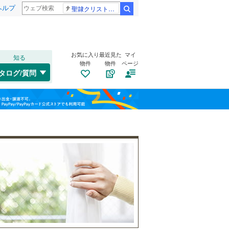
ヘルプ
聖隷クリストファー高校
検索
お気に入り
最近見た
マイ
知る
物件
物件
ページ
千歳線
(
24
)
タログ/質問
日高本線
(
1
)
福島
宗谷本線
(
2
)
(
13
)
(
19
)
(
27
)
栃木
群馬
山梨
東北本線
(
640
)
川越線
(
213
)
自転車置き場
（
41
）
吾妻線
(
23
)
バイク置き場
（
30
）
日光線
(
38
)
防犯カメラ
（
31
）
仙石線
(
131
)
和歌山
大船渡線
(
2
)