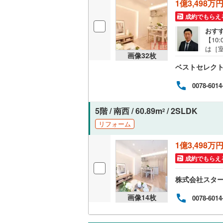
1億3,498万
成約でもらえ
いすみ鉄
おす
【10
IGRいわ
は［室
画像
32
枚
■■■
弘南鉄道
ベストセレク
ョン
せお待
由利高原
田園都
0078-6014
トと
長野電鉄
ト■
5階 / 南西 / 60.89m
/ 2SLDK
に便
2
宇都宮ラ
■■■
リフォーム
鹿島臨海
1億3,498万
小湊鐵道
(
成約でもらえ
上毛電気
株式会社スタ
流鉄流山
画像
14
枚
0078-6014
京成本線
(