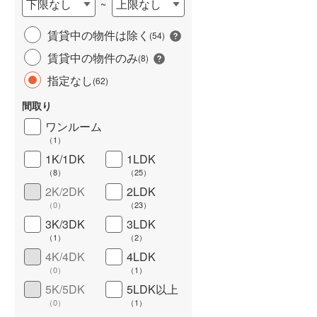
下限なし
上限なし
~
城端線
(
1
)
賃貸中の物件は除く
(
54
)
関西本線（JR西日本）
(
120
)
賃貸中の物件のみ
(
8
)
大阪環状線
(
395
)
指定なし
(
62
)
山陽本線（JR西日本）
(
610
)
間取り
姫新線
(
76
)
ワンルーム
（
1
）
ワイドバルコニー
（
19
）
吉備線
(
45
)
1K/1DK
1LDK
（
8
）
（
25
）
芸備線
(
54
)
2K/2DK
2LDK
可部線
(
45
)
（
0
）
（
23
）
3K/3DK
3LDK
宇部線
(
8
)
（
1
）
（
2
）
4K/4DK
4LDK
山陰本線
(
112
)
（
0
）
（
1
）
境線
(
4
)
5K/5DK
5LDK以上
（
0
）
（
1
）
奈良線
(
89
)