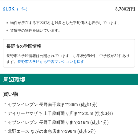
2LDK
（
1
件）
3,780万円
物件が所在する市区町村を対象とした平均価格を表示しています。
賃貸中の物件を除いています。
長
長野市の学区情報
野
長野市の学区情報は公開されています。小学校が54件、中学校が24件あり
市
ます。
長野市の学区から中古マンションを探す
に
関
す
周辺環境
る
情
買い物
報
セブンイレブン 長野南千歳まで36m (徒歩1分)
デイリーヤマザキ 上千歳町通り店まで225m (徒歩3分)
セブンイレブン 長野千歳町通りまで316m (徒歩4分)
北野エース ながの東急店まで398m (徒歩5分)