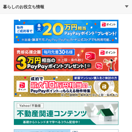
暮らしのお役立ち情報
不動産・住宅
賃貸住宅
マンションカタログ
教えて！住まいの先生
新築マンション
中古マンション
新築一戸建て
中古一戸建て
注文住宅
土地
売却査定