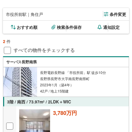
市役所前駅｜角住戸
条件変更
おすすめ順
検索条件保存
通知設定
2
件
すべての物件をチェックする
サーパス長野南県
長野電鉄長野線 「市役所前」駅 徒歩10分
長野県長野市大字南長野南県町
2023年1月（築4年）
42戸 / 地上15階建
3階 / 南西 / 73.97m
/ 2LDK＋WIC
2
3,780万円