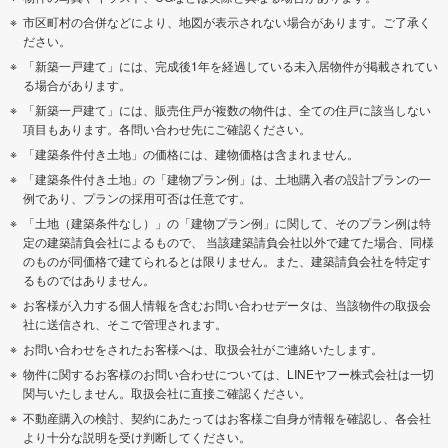
市区町村の合併などにより、地図が表示されない場合があります。ご了承く
ださい。
「新築一戸建て」には、完成後1年を経過している未入居物件が掲載されてい
る場合があります。
「新築一戸建て」には、販売住戸が複数の物件は、全ての住戸に該当しない
項目もあります。各問い合わせ先にご確認ください。
「建築条件付き土地」の価格には、建物価格は含まれません。
「建築条件付き土地」の「建物プラン例」は、土地購入者の設計プランの一
例であり、プランの採用可否は任意です。
「土地（建築条件なし）」の「建物プラン例」に関して、そのプラン例は特
定の建築請負会社によるもので、 当該建築請負会社以外で建てた場合、同様
のものが同価格で建てられるとは限りません。また、建築請負会社を特定す
るものではありません。
お客様が入力する個人情報を含むお問い合わせデータは、当該物件の取扱会
社に送信され、そこで管理されます。
お問い合わせをされたお客様へは、取扱会社がご連絡いたします。
物件に関するお客様のお問い合わせについては、LINEヤフー株式会社は一切
関与いたしません。取扱会社に直接ご確認ください。
不動産購入の検討、契約にあたってはお客様ご自身が情報を確認し、各会社
より十分な説明を受け判断してください。