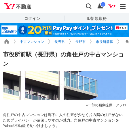
Yahoo!不動産
検索
通知
i
ログイン
ID新規取得
中古マンション
長野県
長野市
市役所前駅
角
市役所前駅（長野県）の角住戸の中古マンショ
ン
一部の画像提供：アフロ
角住戸の中古マンションは廊下に人の往来が少なく片方隣の住戸がない
ためプライバシーが確保しやすのが魅力。角住戸の中古マンションを
Yahoo!不動産で見つけましょう。