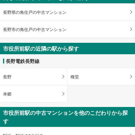
受
長野県の角住戸の中古マンション
け
取
る
長野市の角住戸の中古マンション
・
条
件
市役所前駅の近隣の駅から探す
を
マ
長野電鉄長野線
イ
ペ
長野
権堂
ー
ジ
に
本郷
保
存
市役所前駅の中古マンションを他のこだわりから探
す
る
す