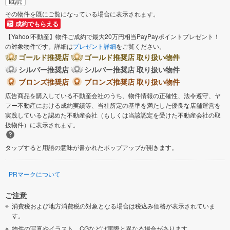
既読
その物件を既にご覧になっている場合に表示されます。
成約でもらえる
【Yahoo!不動産】物件ご成約で最大20万円相当PayPayポイントプレゼント！
の対象物件です。詳細は
プレゼント詳細
をご覧ください。
ゴールド推奨店
ゴールド推奨店 取り扱い物件
シルバー推奨店
シルバー推奨店 取り扱い物件
ブロンズ推奨店
ブロンズ推奨店 取り扱い物件
広告商品を購入している不動産会社のうち、物件情報の正確性、法令遵守、ヤ
フー不動産における成約実績等、当社所定の基準を満たした優良な店舗運営を
実践していると認めた不動産会社（もしくは当該認定を受けた不動産会社の取
扱物件）に表示されます。
タップすると用語の意味が書かれたポップアップが開きます。
PRマークについて
ご注意
消費税および地方消費税の対象となる場合は税込み価格が表示されていま
す。
物件の写真やイラスト、CGなどは実際と異なる場合があります。