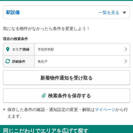
駅設備
一覧を見る
バリアフリー状況
気になる物件がなかったら
条件を変更しよう！
※段差なしでの移動経路
（○：有り △：要駅員設備 ×：無し）
現在の検索条件
地上⇔ホーム：○
スロープ
市役所前駅
エリア/路線
・ホーム⇔地上
角住戸
詳細条件
こ
新着物件通知を受け取る
の
検
索
検索条件を保存する
条
件
保存した条件の確認・通知設定の変更・解除は
マイページ
から行
で
えます。
通
知
同じこだわりでエリアを広げて探す
を