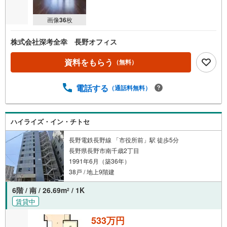
画像
36
枚
株式会社深考全幸 長野オフィス
資料をもらう
（無料）
電話する
（通話料無料）
ハイライズ・イン・チトセ
長野電鉄長野線 「市役所前」駅 徒歩5分
長野県長野市南千歳2丁目
1991年6月（築36年）
38戸 / 地上9階建
6階 / 南 / 26.69m
/ 1K
2
賃貸中
533万円