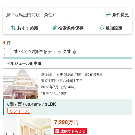
府中競馬正門前駅｜角住戸
条件変更
おすすめ順
検索条件保存
通知設定
4
件
すべての物件をチェックする
ベルジュール府中III
京王線 「府中競馬正門前」駅 徒歩6分
東京都府中市八幡町1丁目
2013年7月（築14年）
18戸 / 地上10階
6階 / 西 / 60.48m
/ 3LDK
2
リフォーム
7,298万円
成約でもらえる