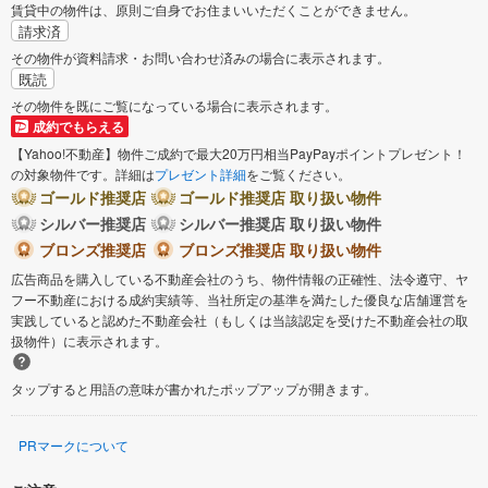
賃貸中の物件は、原則ご自身でお住まいいただくことができません。
請求済
その物件が資料請求・お問い合わせ済みの場合に表示されます。
既読
その物件を既にご覧になっている場合に表示されます。
成約でもらえる
【Yahoo!不動産】物件ご成約で最大20万円相当PayPayポイントプレゼント！
の対象物件です。詳細は
プレゼント詳細
をご覧ください。
ゴールド推奨店
ゴールド推奨店 取り扱い物件
シルバー推奨店
シルバー推奨店 取り扱い物件
ブロンズ推奨店
ブロンズ推奨店 取り扱い物件
広告商品を購入している不動産会社のうち、物件情報の正確性、法令遵守、ヤ
フー不動産における成約実績等、当社所定の基準を満たした優良な店舗運営を
実践していると認めた不動産会社（もしくは当該認定を受けた不動産会社の取
扱物件）に表示されます。
タップすると用語の意味が書かれたポップアップが開きます。
PRマークについて