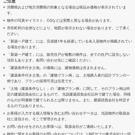
ご注意
消費税および地方消費税の対象となる場合は税込み価格が表示されていま
す。
物件の写真やイラスト、CGなどは実際と異なる場合があります。
市区町村の合併などにより、地図が表示されない場合があります。ご了承く
ださい。
「新築一戸建て」には、完成後1年を経過している未入居物件が掲載されてい
る場合があります。
「新築一戸建て」には、販売住戸が複数の物件は、全ての住戸に該当しない
項目もあります。各問い合わせ先にご確認ください。
「建築条件付き土地」の価格には、建物価格は含まれません。
「建築条件付き土地」の「建物プラン例」は、土地購入者の設計プランの一
例であり、プランの採用可否は任意です。
「土地（建築条件なし）」の「建物プラン例」に関して、そのプラン例は特
定の建築請負会社によるもので、 当該建築請負会社以外で建てた場合、同様
のものが同価格で建てられるとは限りません。また、建築請負会社を特定す
るものではありません。
お客様が入力する個人情報を含むお問い合わせデータは、当該物件の取扱会
社に送信され、そこで管理されます。
お問い合わせをされたお客様へは、取扱会社がご連絡いたします。
物件に関するお客様のお問い合わせについては、LINEヤフー株式会社は一切