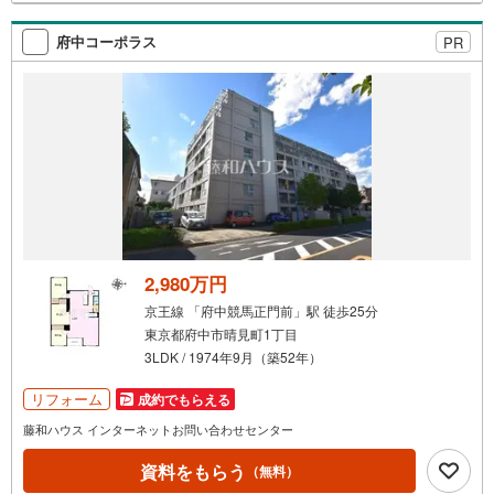
ンペーン対象店舗----当店で物件を成約するとPayPayボー
ナスがもらえる「Yahoo！不動産物件ご成約キャンペー
府中コーポラス
PR
ン」の対象になります。
2,980万円
京王線 「府中競馬正門前」駅 徒歩25分
東京都府中市晴見町1丁目
3LDK / 1974年9月（築52年）
リフォーム
成約でもらえる
藤和ハウス インターネットお問い合わせセンター
資料をもらう
（無料）