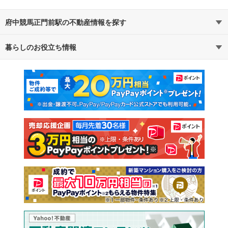
府中競馬正門前駅の不動産情報を探す
暮らしのお役立ち情報
不動産・住宅
賃貸住宅
マンションカタログ
教えて！住まいの先生
新築マンション
中古マンション
新築一戸建て
中古一戸建て
注文住宅
土地
売却査定