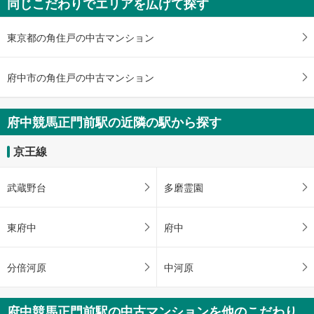
同じこだわりでエリアを広げて探す
を
受
東京都の角住戸の中古マンション
け
取
る
府中市の角住戸の中古マンション
・
条
件
府中競馬正門前駅の近隣の駅から探す
を
マ
京王線
イ
ペ
武蔵野台
多磨霊園
ー
ジ
に
東府中
府中
保
存
分倍河原
中河原
す
る
府中競馬正門前駅の中古マンションを他のこだわり