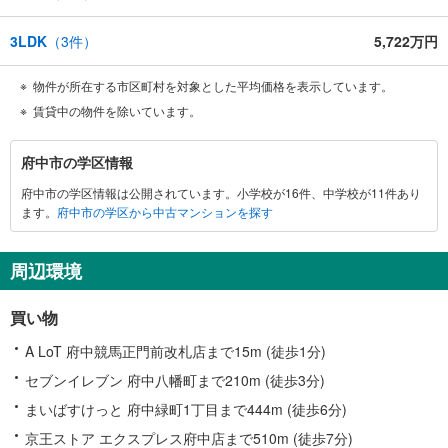
3LDK
（
3
件）
5,722万円
物件が所在する市区町村を対象とした平均価格を表示しています。
賃貸中の物件を除いています。
府
府中市の学区情報
中
府中市の学区情報は公開されています。小学校が16件、中学校が11件あり
市
ます。
府中市の学区から中古マンションを探す
に
関
す
周辺環境
る
情
買い物
報
A LoT 府中競馬正門前改札店まで15m (徒歩1分)
セブンイレブン 府中八幡町まで210m (徒歩3分)
まいばすけっと 府中緑町1丁目まで444m (徒歩6分)
京王ストア エクスプレス府中店まで510m (徒歩7分)