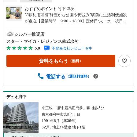
おすすめポイント
竹下 幸男
*3駅利用可能*緑豊かな公園や街並み*駅前に生活利便施設
が点在【営業時間 9:30～18:30】定休日:火・水・祝日当
日の見学も可能です。人気物件には特に問い合わせが集中
するため、お早めにお電話ください。上記時間はお電話が
シルバー推奨店
繋がりやすくなっております。「室内・現地を見学する」
スター・マイカ・レジデンス株式会社
ボタンよりご予約いただくとご見学がスムーズです。【弊
5.0
不動産会社レビュー 6件
社について】スター・マイカ・レジデンスは、スター・マ
イカ・ホールディングス（東証プライム上場）のグループ
資料をもらう
（無料）
会社です。【各種ご相談も承っております】・引越し業者
のご紹介や、入居後オプションサポート・税金、住宅ロー
ンについて・FPによるライフプランシュミレーション----Y
電話する
（通話料無料）
ahoo！ 不動産キャンペーン対象店舗----当店で物件を成約
するとPayPayボーナスがもらえる「Yahoo！不動産物件ご
成約キャンペーン」の対象になります。※yahoo！JAPAN I
デュオ府中
Dでログインしてください※Pay Payボーナスは出金と譲渡
はできません
京王線 「府中競馬正門前」駅 徒歩5分
東京都府中市宮町1丁目
1991年6月（築36年）
52戸 / 地上14階建 地下1階