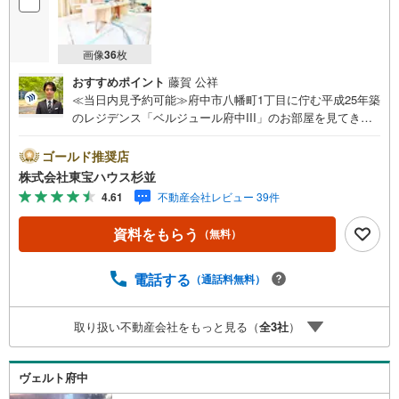
画像
36
枚
おすすめポイント
藤賀 公祥
≪当日内見予約可能≫府中市八幡町1丁目に佇む平成25年築
のレジデンス「ベルジュール府中III」のお部屋を見てきま
した！最大の魅力は、なんといっても京王線「府中」駅か
ら歩いてわずか3分という圧倒的な駅チカの快適さです。特
ゴールド推奨店
急停車駅であり、駅周辺の多彩な商業施設をまるで自分の
株式会社東宝ハウス杉並
庭のように日常使いできる、この上ない生活環境が整って
4.61
不動産会社レビュー 39件
います。ご紹介するお部屋は、10階建の6階部分に位置する
「南西角部屋」です。角部屋ならではの多面採光により、
資料をもらう
（無料）
室内には明るい陽光がたっぷりと差し込み、風通しも大変
良好な心地よい空間が広がっています。間取りは専有面積6
0.48平米の使い勝手の良い3LDKプランで、各洋室にクロー
電話する
（通話料無料）
ゼットが備わっているため収納にも困りません。室内は水
回りや内装を一新する新規リノベーションが施され、新築
取り扱い不動産会社をもっと見る（
全
3
社
）
さながらの美しさに生まれ変わります。業界水準となる
「最長20年のアフターサービス保証」が付帯しているた
め、お引き渡し後も大きな安心が続きます。ペットの飼育
ヴェルト府中
も可能（細則有）ですので、大切な家族であるペットと一