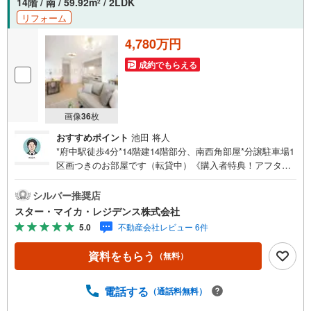
14階 / 南 / 59.92m
/ 2LDK
2
リフォーム
4,780万円
成約でもらえる
画像
36
枚
おすすめポイント
池田 将人
*府中駅徒歩4分*14階建14階部分、南西角部屋*分譲駐車場1
区画つきのお部屋です（転貸中）《購入者特典！アフター
サービス最長10年に延長》・弊社より本物件をご購入いた
だいた限定で、給排水設備・水廻りなどのアフターサービ
シルバー推奨店
ス期間を“2年→最長10年”に延長いたします。詳細はお問い
スター・マイカ・レジデンス株式会社
合わせください。※本特典は、予告なく変更または終了する
5.0
不動産会社レビュー 6件
場合がございます。【弊社について】弊社は、スター・マ
イカ・ホールディングス（東証プライム上場）のグループ
資料をもらう
（無料）
会社です。【営業時間 9:30～18:30】定休日:火・水・祝
日当日の見学も可能です。人気物件には特に問い合わせが
集中するため、お早めにお電話ください。上記時間はお電
電話する
（通話料無料）
話が繋がりやすくなっております。----Yahoo！ 不動産キャ