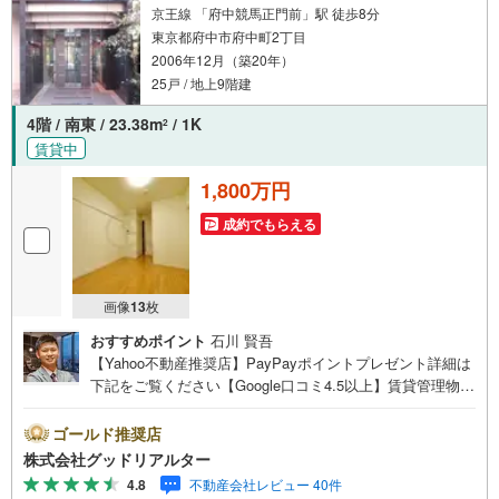
緒に、この素晴らしい立地で新生活をスタートしません
京王線 「府中競馬正門前」駅 徒歩8分
か？
東京都府中市府中町2丁目
2006年12月（築20年）
25戸 / 地上9階建
4階 / 南東 / 23.38m
/ 1K
2
賃貸中
1,800万円
成約でもらえる
画像
13
枚
おすすめポイント
石川 賢吾
【Yahoo不動産推奨店】PayPayポイントプレゼント詳細は
下記をご覧ください【Google口コミ4.5以上】賃貸管理物件
の入居率99％※2026年6月末時点お薦めのマンションのご紹
介です。投資用マンションを購入する際、最大のリスクは
ゴールド推奨店
空室リスクです。利回りがいくら高かろうとも、空室が続
株式会社グッドリアルター
いてしまえば、絵に描いた餅になってしまいます。弊社で
4.8
不動産会社レビュー 40件
ご紹介するマンションは、人気エリアのお薦め物件はもち