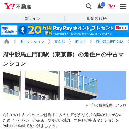
Yahoo!不動産
検索
通知
i
ログイン
ID新規取得
中古マンション
東京都
府中市
府中競馬正門前駅
府中競馬正門前駅（東京都）の角住戸の中古マ
ンション
一部の画像提供：アフロ
角住戸の中古マンションは廊下に人の往来が少なく片方隣の住戸がない
ためプライバシーが確保しやすのが魅力。角住戸の中古マンションを
Yahoo!不動産で見つけましょう。