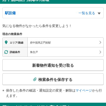
駅設備
一覧を見る
バリアフリー状況
気になる物件がなかったら
条件を変更しよう！
※段差なしでの移動経路
（○：有り △：要駅員設備 ×：無し）
現在の検索条件
地上⇔改札⇔ホーム：○
トイレ
府中競馬正門前駅
エリア/路線
《多機能トイレ》
・改札内
角住戸
詳細条件
スロープ
こ
・ホーム⇔改札
新着物件通知を受け取る
その他
の
検
・点字案内（券売機・運賃表・階段手すり）
索
・ＡＥＤ
検索条件を保存する
条
件
保存した条件の確認・通知設定の変更・解除は
マイページ
から行
で
えます。
通
知