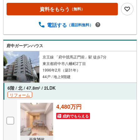
ろんのこと、エリアのニーズに合った人気のお部屋等、賃
資料をもらう
（無料）
貸営業経験スタッフの培ってきた知識と経験を基に物件を
選定して、お部屋をご紹介している為、空室リスクに対し
ての対策はお任せください。掲載されている物件は、弊社
電話する
（通話料無料）
にてご紹介可能な物件のごく一部ですので、お気軽にお問
い合わせください。※記載賃料等の収入や利回りは、将来に
わたり、得られることを保証するものではありません。※賃
府中ガーデンハウス
料等については、賃貸中のものについては現在の賃料等
で、空室または所有者居住中等のものについては、周辺の
京王線 「府中競馬正門前」駅 徒歩7分
賃料相場に基づき、満室時を想定して表示しています。
東京都府中市八幡町2丁目
1996年2月（築31年）
44戸 / 地上9階建
6階 / 北 / 47.8m
/ 2LDK
2
リフォーム
4,480万円
成約でもらえる
画像
36
枚