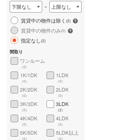
下限なし
上限なし
~
城端線
(
0
)
賃貸中の物件は除く
関西本線（JR西日本）
(
4
)
(
2
)
賃貸中の物件のみ
(
0
)
大阪環状線
(
155
)
指定なし
(
2
)
山陽本線（JR西日本）
(
1
)
間取り
姫新線
(
0
)
ワンルーム
ワイドバルコニー
（
1
）
吉備線
(
0
)
（
0
）
1K/1DK
1LDK
芸備線
(
0
)
（
0
）
（
0
）
2K/2DK
2LDK
可部線
(
0
)
（
0
）
（
0
）
宇部線
(
0
)
3K/3DK
3LDK
（
0
）
（
2
）
山陰本線
(
1
)
4K/4DK
4LDK
境線
(
0
)
（
0
）
（
0
）
5K/5DK
5LDK以上
奈良線
(
1
)
（
0
）
（
0
）