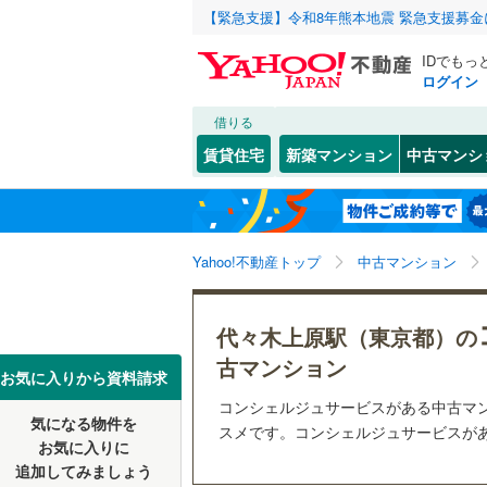
【緊急支援】令和8年熊本地震 緊急支援募
IDでもっ
ログイン
借りる
北海道
JR
北海道
函館本線
(
こだわり条件
リフォーム、
賃貸住宅
新築マンション
中古マンシ
石勝線
(
0
)
リノベー
東北
青森
（
1
）
根室本線
(
(
1
)
(
0
)
(
3
関東
東京
石北本線
(
Yahoo!不動産トップ
中古マンション
共用設備
常磐線
(
55
宅配ボッ
信越・北陸
新潟
代々木上原駅（東京都）の
霞ケ関
(
10
)
(
9
高崎線
(
10
トランク
(
2
)
古マンション
東海
愛知
お気に入りから資料請求
両毛線
(
0
)
駐車場空
コンシェルジュサービスがある中古マ
烏山線
(
0
)
気になる物件を
（
1
）
スメです。コンシェルジュサービスがあ
近畿
大阪
お気に入りに
石巻線
(
0
)
追加してみましょう
管理・管理規
(
10
)
(
0
)
(
1