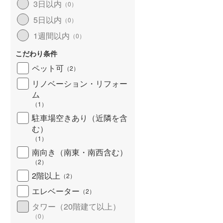
3日以内
（
0
）
北海道新幹線
(
0
)
5日以内
（
0
）
山形新幹線
(
9
)
1週間以内
（
0
）
東海道新幹線
(
46
)
こだわり条件
九州新幹線
(
4
)
ペット可
（
2
）
リノベーション・リフォー
ム
（
1
）
札幌市営地下鉄東豊線
(
0
)
駐車場空きあり（近隣を含
む）
東京メトロ銀座線
(
73
)
（
1
）
東京メトロ日比谷線
(
100
)
南向き（南東・南西含む）
（
2
）
東京メトロ有楽町線
(
179
)
2階以上
（
2
）
東京メトロ副都心線
(
65
)
エレベーター
（
2
）
都営新宿線
(
35
)
タワー（20階建て以上）
（
0
）
横浜市営地下鉄グリーンライン
(
1
)