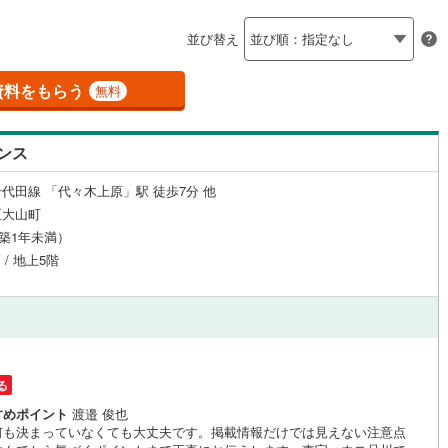
島根
岡山
広島
山口
釜石線
(
0
)
(
0
)
（
2
）
24時間有人管理
（
1
）
並び替え
花輪線
(
0
)
香川
愛媛
高知
保存した条件を見る
建ち方、日当たり
磐越東線
(
0
)
資料をもらう
無料
向ケ丘遊園
読売ランド前
)
(
0
)
(
0
)
(
0
)
(
0
)
佐賀
長崎
熊本
大分
(
0
)
1
）
南向き（南東・南西含む）
陸羽東線
(
0
)
（
2
）
ンス
(
0
)
0
)
米坂線
(
0
)
戸なし
（
0
）
メゾネット
（
0
）
代田線 「代々木上原」駅 徒歩7分 他
五能線
(
0
)
この条件で検索する
この条件で検索する
この条件で検索する
この条件で検索する
この条件で検索する
この条件で検索する
市区町村以下を選択
市区町村を選択す
駅を選択する
区大山町
施工・品質・工法関連
0
)
)
(
0
)
(
0
)
(
白新線
0
)
(
0
)
(
0
)
(
5
)
(
1
)
（築1年未満）
 / 地上5階
越後線
(
0
)
（
1
）
免震構造
（
0
）
ライン（宇都宮～逗子）
湘南新宿ライン（前橋～小田原）
総戸数200以上）
タワー（20階建て以上）
（
0
）
)
(
0
)
(
0
)
(
0
)
(
0
)
(
0
)
(
0
)
(
97
)
円
内房線
(
2
)
る
鹿島線
(
0
)
すめポイント
渡邉 俊也
駅が始発駅
（
1
）
海まで2km以内
（
0
）
何も決まっていなくても大丈夫です。掲載情報だけでは見えない注意点
東海道本線
(
68
)