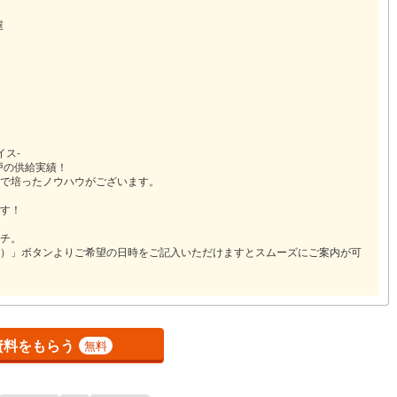
0
)
宮崎空港線
(
0
)
屋
線
(
10
)
上越新幹線
(
9
)
線
(
10
)
北陸新幹線
(
9
)
線
(
1
)
北陸新幹線（JR西日本）
(
0
)
幹線
(
0
)
イス-
戸の供給実績！
で培ったノウハウがございます。
地下鉄南北線
(
0
)
札幌市営地下鉄東西線
(
0
)
す！
下鉄南北線
(
3
)
仙台市地下鉄東西線
(
2
)
チ。
）」ボタンよりご希望の日時をご記入いただけますとスムーズにご案内が可
ロ丸ノ内線
(
81
)
東京メトロ丸ノ内方南支線
(
9
)
ロ東西線
(
52
)
東京メトロ千代田線
(
44
)
ロ半蔵門線
(
37
)
東京メトロ南北線
(
93
)
資料をもらう
無料
線
(
89
)
都営三田線
(
99
)
戸線
(
250
)
横浜市営地下鉄ブルーライン
(
14
)