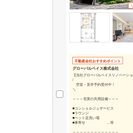
オンライン対
桜井線
(
0
)
オンライ
阪和線
(
3
)
おおさか
オンライ
内子線
(
0
)
鳴門線
(
0
)
不動産会社おすすめポイント
土讃線
(
0
)
グローバルベイス株式会社
鹿児島本
【当社グローバルベイスリノベーショ
/
三角線
(
3
)
空室・見学予約受付中！
＼
長崎本線
(
～～～充実の共用設備～～～
佐世保線
(
■コンシェルジュサービス
■ラウンジ
豊肥本線
(
■ペット足洗い場
■車寄せ …等
日南線
(
0
)
～～～～～～～～～～～～～