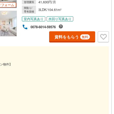
41,630円/月
管理費等
応
リフォーム
片町線
(
1
)
間取り/
3LDK/104.61m
2
専有面積
ン内見(相談)可
（
2
）
IT重説可
（
1
）
関西空港線
(
0
)
室内写真あり
水回り写真あり
東線
(
108
)
本四備讃線
(
0
)
0078-6014-59576
ン対応とは？
予土線
(
0
)
資料をもらう
無料
徳島線
(
0
)
土讃線
(
0
)
線
(
5
)
香椎線
(
0
)
ン物件】
肥薩線
(
0
)
0
)
唐津線
(
0
)
0
)
大村線
(
0
)
3
)
日豊本線
(
2
)
吉都線
(
0
)