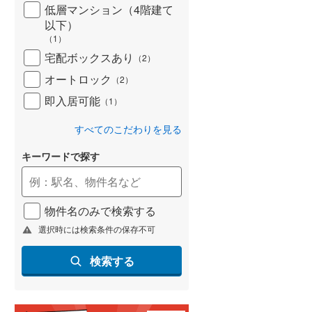
低層マンション（4階建て
名古屋市営地下鉄鶴舞線
(
2
)
以下）
（
1
）
名古屋市営地下鉄名港線
(
0
)
宅配ボックスあり
（
2
）
OsakaMetro長堀鶴見緑地線
(
59
)
オートロック
（
2
）
即入居可能
OsakaMetro谷町線
(
140
)
（
1
）
OsakaMetro千日前線
(
64
)
すべてのこだわりを見る
神戸市営地下鉄海岸線
(
9
)
キーワードで探す
福岡市地下鉄七隈線
(
2
)
物件名のみで検索する
函館市電宝来・谷地頭線
(
0
)
選択時には検索条件の保存不可
真岡鐵道
(
0
)
検索する
山形鉄道フラワー長井線
(
0
)
えちごトキめき鉄道妙高はねうまラ
イン
(
0
)