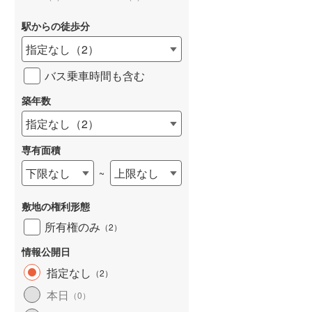
和歌山線
(
0
)
駅からの徒歩分
東西線
(
68
)
指定なし
（
2
）
予讃線
(
1
)
バス乗車時間も含む
詳しく見る
高徳線
(
1
)
築年数
牟岐線
(
0
)
指定なし
（
2
）
山陽本線（JR九州）
(
1
)
専有面積
篠栗線
(
0
)
下限なし
上限なし
~
指宿枕崎線
(
1
)
敷地の権利形態
筑肥線
(
2
)
所有権のみ
（
2
）
久大本線
(
0
)
情報公開日
指定なし
（
2
）
日田彦山線
(
0
)
本日
（
0
）
筑豊本線
(
0
)