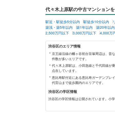
いすみ鉄
代々木上原駅の中古マンションを
IGRいわ
駅近・駅徒歩5分以内
駅徒歩10分以内
弘南鉄道
築浅・築5年以内
築1年以内
築20年以内
2,500万円以下
3,000万円以下
4,000
由利高原
渋
長野電鉄
渋谷区のエリア情報
谷
区
京王線沿線の幡ヶ谷初台笹塚周辺は、昔
宇都宮ラ
に
件数が多いエリアです。
関
鹿島臨海
代々木上原駅は、小田急線と千代田線が
す
点在しています。
る
小湊鐵道
(
情
恵比寿駅付近にある恵比寿ガーデンプレ
報
代官山まで徒歩圏内のエリアです。
上毛電気
渋谷区の学区情報
流鉄流山
渋谷区の学区情報は公開されています。小学
京成本線
(
京成金町