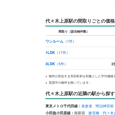
名古屋市
名古屋市
代々木上原駅の間取りごとの価格
京都市営
間取り（該当物件数）
OsakaMe
ワンルーム
（
1
件）
OsakaMe
1LDK
（
17
件）
OsakaMe
3LDK
（
5
件）
2
福岡市地
物件が所在する市区町村を対象とした平均価格
私鉄・その他
札幌市電
(
賃貸中の物件を除いています。
道南いさ
代々木上原駅の近隣の駅から探す
阿武隈急
東京メトロ千代田線：
表参道
明治神宮前
秋田内陸
小田急小田原線：
南新宿
参宮橋
代々木