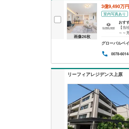
3億9,490万
越美北線
(
独立型キ
室内写真あり
氷見線
(
0
)
おす
浴室
【当
紀勢本線（
～～
浴室乾燥
画像
26
枚
場■
桜島線
(
1
)
グローバルベ
×最上
採用
バルコニー、
加古川線
(
～～～
0078-6014
ショ
ルーフバ
赤穂線
(
0
)
績で
【営業
宇野線
(
0
)
リーフィアレジデンス上原
「室
収納
ます
福塩線
(
0
)
ウォーク
岩徳線
(
0
)
（
1
）
小野田線
(
販売、価格、
舞鶴線
(
0
)
即入居可
木次線
(
0
)