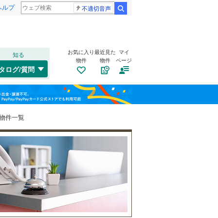
ヘルプ
不適切音声
検索
お気に入り
最近見た
マイ
知る
物件
物件
ページ
千歳線
(
0
)
タログ/質問
日高本線
(
0
)
福島
宗谷本線
(
0
)
(
0
)
(
0
)
(
0
)
栃木
群馬
山梨
東北本線
(
12
)
物件一覧
川越線
(
6
)
自転車置き場
（
2
）
吾妻線
(
0
)
バイク置き場
（
2
）
日光線
(
0
)
防犯カメラ
（
2
）
仙石線
(
1
)
和歌山
大船渡線
(
0
)
(
0
)
(
0
)
(
0
)