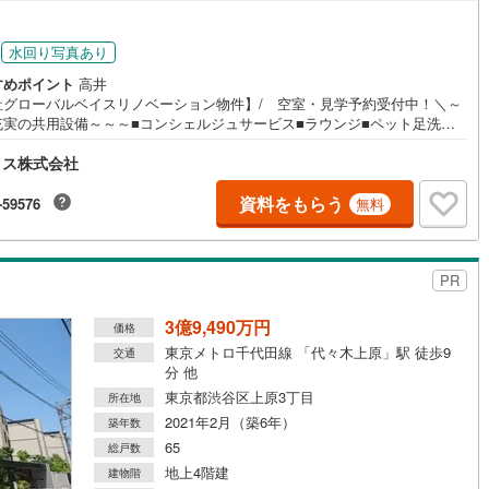
円
0
)
七尾線
(
0
)
ッチン
（
0
）
対面キッチン
（
2
）
水回り写真あり
高山本線（JR西日本）
(
0
)
すめポイント
高井
社グローバルベイスリノベーション物件】/ 空室・見学予約受付中！＼～
JR西日本）
(
0
)
湖西線
(
0
)
充実の共用設備～～～■コンシェルジュサービス■ラウンジ■ペット足洗い
機あり
（
2
）
浴室に窓あり
（
0
）
車寄せ …等～～～～～～～～～～～～～■専有面積約104.61m2
福知山線
(
108
)
イス株式会社
階×角部屋■3LDK＋SIC＋トランクルーム■オリジナル2ボウル洗面化粧台
■LDに床暖房■2匹までペット飼育可（規約有）■室内新規リノベーション済
庭
0
)
播但線
(
0
)
～～～～～～～～～～-Daigasグループの当社グローバルベイス-リノベー
資料をもらう
-59576
無料
ンマンション累計6000戸の供給実績！多くの物件調達・リノベーション実
ルコニー
（
0
）
専用庭
（
0
）
津山線
(
0
)
培ったノウハウがございます。 ご予約いただくとご見学がスムーズです！
時間 10:00～19:00】スマホの方は右下の電話ボタンをタッチ。または
伯備線
(
0
)
内・現地を見学する（無料）」ボタンよりご希望の日時をご記入いただけ
PR
とスムーズにご案内が可能です。お気軽にお問い合わせください！
呉線
(
0
)
3億9,490万円
インクローゼット
価格
東京メトロ千代田線 「代々木上原」駅 徒歩9
山口線
(
0
)
交通
分 他
0
)
美祢線
(
0
)
東京都渋谷区上原3丁目
所在地
契約、入居関連など
2021年2月（築6年）
築年数
因美線
(
0
)
65
総戸数
能
（
1
）
地上4階建
草津線
(
1
)
建物階