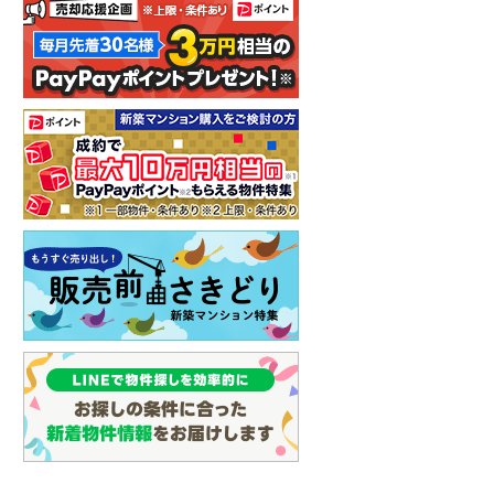
しなの鉄道
(
0
)
津軽鉄道
(
0
)
三陸鉄道リアス線
(
0
)
仙台空港アクセス線
(
0
)
松本電鉄上高地線
(
0
)
関東鉄道常総線
(
0
)
銚子電気鉄道
(
0
)
上信電鉄上信線
(
0
)
埼玉新都市交通伊奈線
(
5
)
京成成田高速鉄道アクセス線
(
0
)
京成千葉線
(
4
)
京成松戸線
(
2
)