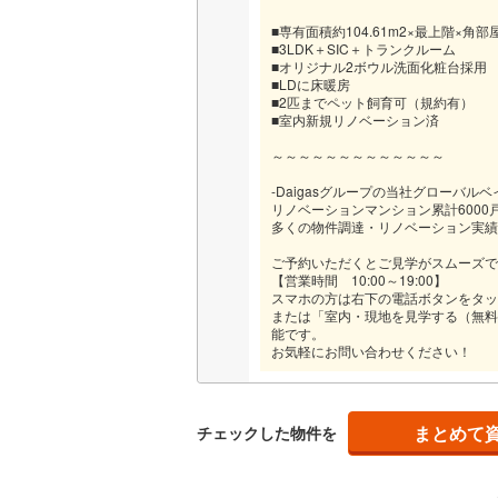
後藤寺線
(
■専有面積約104.61m2×最上階×角部
■3LDK＋SIC＋トランクルーム
東北新幹
■オリジナル2ボウル洗面化粧台採用
■LDに床暖房
■2匹までペット飼育可（規約有）
秋田新幹
■室内新規リノベーション済
山陽新幹
～～～～～～～～～～～～～
西九州新
-Daigasグループの当社グローバルベ
リノベーションマンション累計6000
多くの物件調達・リノベーション実績
地下鉄
札幌市営
ご予約いただくとご見学がスムーズで
【営業時間 10:00～19:00】
仙台市地
スマホの方は右下の電話ボタンをタッ
または「室内・現地を見学する（無料
東京メト
能です。
お気軽にお問い合わせください！
東京メト
東京メト
まとめて
チェックした物件を
都営浅草
都営大江