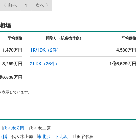
前へ
1
次へ
営地下鉄東山線
(
16
)
名古屋市営地下鉄名城線
(
5
)
営地下鉄桜通線
(
12
)
名古屋市営地下鉄上飯田線
(
0
)
相場
地下鉄烏丸線
(
12
)
京都市営地下鉄東西線
(
11
)
平均価格
間取り（該当物件数）
平均価格
tro今里筋線
(
1
)
OsakaMetro御堂筋線
(
173
)
1,470万円
1K/1DK
（
2
件）
4,580万円
tro四つ橋線
(
169
)
OsakaMetro中央線
(
79
)
8,259万円
2LDK
（
26
件）
1億6,629万円
tro堺筋線
(
69
)
神戸市営地下鉄西神・山手線
(
6
)
億6,638万円
下鉄空港線
(
5
)
福岡市地下鉄箱崎線
(
0
)
を表示しています。
0
)
函館市電
(
0
)
りび鉄道
(
0
)
わたらせ渓谷鐵道
(
0
)
行
(
0
)
会津鉄道
(
0
)
代々木公園
代々木上原
縦貫鉄道
(
0
)
しなの鉄道北しなの線
(
0
)
八幡
代々木上原
東北沢
下北沢
世田谷代田