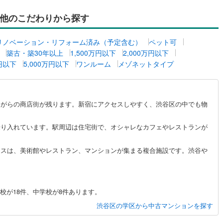
道
(
0
)
北越急行ほくほく線
(
0
)
他のこだわりから探す
て銀河鉄道
(
0
)
青い森鉄道
(
0
)
リノベーション・リフォーム済み（予定含む）
ペット可
弘南線
(
0
)
弘南鉄道大鰐線
(
0
)
築古・築30年以上
1,500万円以下
2,000万円以下
万円以下
5,000万円以下
ワンルーム
メゾネットタイプ
鉄道鳥海山ろく線
(
0
)
福島交通飯坂線
(
0
)
長野線
(
0
)
上田電鉄別所線
(
0
)
ながらの商店街が残ります。新宿にアクセスしやすく、渋谷区の中でも物
イトレール
(
0
)
関東鉄道竜ケ崎線
(
0
)
鉄道大洗鹿島線
(
0
)
ひたちなか海浜鉄道湊線
(
0
)
乗り入れています。駅周辺は住宅街で、オシャレなカフェやレストランが
0
)
千葉都市モノレール
(
2
)
イスは、美術館やレストラン、マンションが集まる複合施設です。渋谷や
鉄道上毛線
(
0
)
秩父鉄道
(
0
)
線
(
0
)
つくばエクスプレス
(
19
)
校が18件、中学校が8件あります。
13
)
京成押上線
(
0
)
渋谷区の学区から中古マンションを探す
線
(
4
)
京成千原線
(
2
)