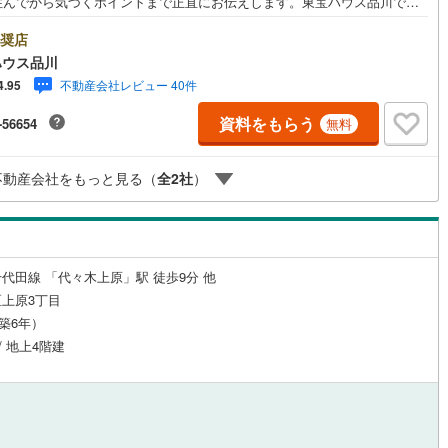
住んでから気づくポイントまで正直にお伝えします。東宝ハウス品川で
良いことも悪いことも包み隠さずお伝えし、「納得して選ぶ」ためのサポ
)
鶴見線
(
2
)
を大切にしています。現地でしか分からないリアルな情報も含めて、一緒
奨店
悔しない住まい探しを進めていきましょう。まずはお気軽にご相談くださ
ハウス品川
ルジュサービス
（
2
）
キッズルーム
根岸線
(
13
)
（
0
）
Yahoo！ 不動産キャンペーン対象店舗】当店で物件を成約するとPayPay
不動産会社レビュー 40件
4.95
スライトがもらえる「Yahoo！ 不動産 物件ご成約キャンペーン」の対象
中央本線（JR東日本）
(
26
)
ります。「資料をもらう」「見学予約をする」ボタンからお問い合わせく
資料をもらう
-56654
無料
。※必ずYahoo！ JAPAN IDでログインしてください。※PayPayボーナス
0
)
八高線
(
0
)
トは出金と譲渡はできません。ご案内・詳細な資料のご請求はお気軽にど
2
）
オール電化
（
0
）
♪お電話でのお問い合わせも常時受け付けております！お気軽にお問い合わ
不動産会社をもっと見る（
全
2
社
）
0
)
大糸線（JR東日本）
(
0
)
ださい。
各駅停車）
(
10
)
埼京線
(
93
)
全体
東海道本線（JR東海）
(
9
)
リー住宅
（
0
）
代田線 「代々木上原」駅 徒歩9分 他
飯田線
(
0
)
上原3丁目
（築6年）
高山本線（JR東海）
(
0
)
/ 地上4階建
ダイニング15畳以上
JR東海）
(
3
)
紀勢本線（JR東海）
(
0
)
博多南線
(
0
)
R西日本）
(
0
)
北陸本線
(
0
)