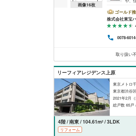
や、
画像
16
枚
は、
共用施設
南武線
(
16
ート
ゴールド推
に後
株式会社東宝
コンシェ
横浜線
(
3
)
い。【
ボーナ
相模線
(
9
)
にな
設備
0078-6014
ださい
五日市線
(
ライ
床暖房
（
うぞ
取り扱い
篠ノ井線
(
せく
常磐線（
間取り、居室
リーフィアレジデンス上原
伊東線
(
5
)
バリアフ
東京メトロ千
身延線
(
0
)
東京都渋谷区
2021年2月
LD
武豊線
(
0
)
総戸数 65戸 
リビング
関西本線（
（
2
）
4階 / 南東 / 104.61m
/ 3LDK
参宮線
(
0
)
2
リフォーム
キッチン
大糸線（J