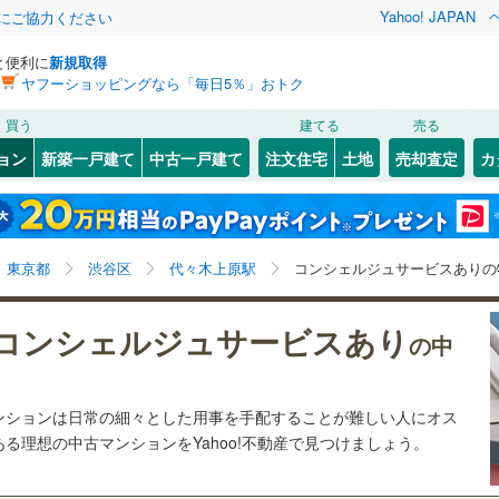
Yahoo! JAPAN
金にご協力ください
と便利に
新規取得
ヤフーショッピングなら「毎日5％」おトク
検索条件を保存しました
買う
建てる
売る
0
)
札沼線
(
0
)
リノベーション
ョン
新築一戸建て
中古一戸建て
注文住宅
土地
売却査定
カ
この検索条件の新着物件通知は、
マイページ
から設定できます。
室蘭本線
(
0
)
ション・リフォーム
築古・築30年以上
（
0
）
岩手
宮城
秋田
山形
0
)
富良野線
(
0
)
新御茶ノ水
)
(
0
)
(
0
)
(
0
)
(
3
)
(
0
)
(
1
)
代々木上原駅、コンシェルジュサービス
神奈川
埼玉
千葉
茨城
0
)
釧網本線
(
0
)
東京都
渋谷区
代々木上原駅
コンシェルジュサービスありの
)
水郡線
(
0
)
クスあり
（
2
）
24時間ゴミ出し可
（
1
）
長野
富山
石川
福井
コンシェルジュサービスあり
の中
)
(
10
)
(
7
)
(
4
)
(
2
)
(
2
)
)
上越線
(
0
)
検索条件を保存する
ルーム
（
1
）
エレベーター
（
2
）
閉じる
閉じる
お気に入りリストを見る
お気に入りリストを見る
閉じる
閉じる
岐阜
静岡
三重
水戸線
(
0
)
きあり（近隣を含む）
オートロック
（
2
）
マイページ
ンションは日常の細々とした用事を手配することが難しい人にオス
仙山線
(
1
)
る理想の中古マンションをYahoo!不動産で見つけましょう。
兵庫
京都
滋賀
奈良
気仙沼線
(
0
)
約
梅ケ丘
)
(
2
)
(
2
)
(
1
)
(
1
)
(
0
)