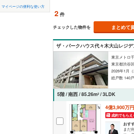
中国
鳥取
北上線
(
0
)
マイページの便利な使い方
ペット可
2
件
山田線
(
0
)
四国
徳島
配置、向き、
大湊線
(
0
)
まとめて
チェックした物件を
祖師ケ谷大蔵
(
0
)
(
0
九州・沖縄
福岡
(
1
)
角住戸
（
只見線
(
0
)
ザ・パークハウス代々木大山レジデ
奥羽本線
(
階下に住
東京メトロ千
男鹿線
(
0
)
0
0
0
0
0
0
東京都渋谷
該当物件
該当物件
該当物件
該当物件
該当物件
該当物件
件
件
件
件
件
件
構造・規模・
(
0
)
(
0
)
羽越本線
(
(
1
2026年1月
総戸数 140戸
飯山線
(
0
)
耐震構造
湘南新宿
大規模（
5階 / 南西 / 85.26m
/ 3LDK
2
(
0
)
(
0
)
(
0
(
99
)
（
0
）
4億3,900万
外房線
(
2
)
成約でもらえ
立地
成田線
(
1
)
おす
最寄りの
まだ
東金線
(
0
)