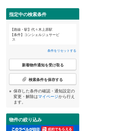
田沢湖線
(
0
)
指定中の検索条件
八戸線
(
0
)
磐越西線
(
0
)
百合ケ丘
新百合ケ丘
(
0
)
路線・駅
代々木上原駅
宮崎
鹿児島
沖縄
(
1
)
(
1
)
条件
コンシェルジュサービ
2階以上
（
2
）
陸羽西線
(
0
)
ス
左沢線
(
0
)
条件をリセットする
最上階
（
2
）
津軽線
(
0
)
こ
する
る
条件をリセットする
条件をリセットする
条件をリセットする
条件をリセットする
条件をリセットする
条件をリセットする
新着物件通知を受け取る
の
信越本線
(
1
)
(
0
)
(
0
)
(
0
)
検
索
検索条件を保存する
弥彦線
(
0
)
制震構造
（
1
）
条
件
保存した条件の確認・通知設定の
総武本線
(
8
)
低層マンション（4階建て以
(
0
)
(
0
)
で
変更・解除は
マイページ
から行え
下）
（
1
）
通
ます。
知
京葉線
(
42
)
を
受
久留里線
(
0
)
物件の絞り込み
け
小学校まで1km以内
（
2
）
取
山手線
(
198
)