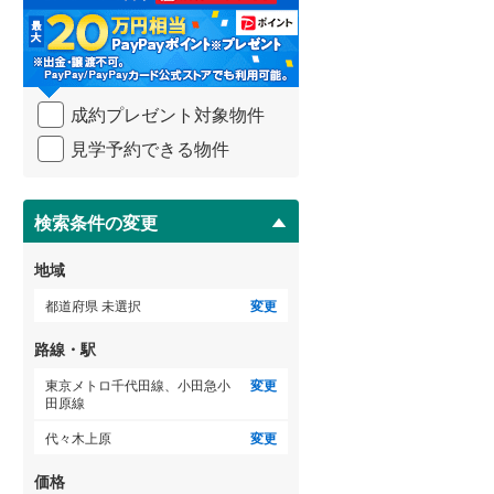
る
・
武蔵野線
(
2
)
条
件
ゲストルーム
横須賀線
(
64
)
（
1
）
を
成約プレゼント対象物件
マ
青梅線
(
1
)
イ
見学予約できる物件
ペ
小海線
(
0
)
ＴＶモニタ付インターホン
ー
ジ
京浜東北線
(
142
)
（
1
）
に
検索条件の変更
総武線
(
61
)
保
存
地域
御殿場線
(
0
)
す
る
都道府県 未選択
変更
中央本線（JR東海）
(
7
)
路線・駅
太多線
(
0
)
東京メトロ千代田線、小田急小
変更
名松線
(
0
)
田原線
代々木上原
変更
東海道本線（JR西日本）
(
127
)
価格
小浜線
(
0
)