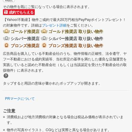
その物件を既にご覧になっている場合に表示されます。
成約でもらえる
【Yahoo!不動産】物件ご成約で最大20万円相当PayPayポイントプレゼント！
の対象物件です。詳細は
プレゼント詳細
をご覧ください。
ゴールド推奨店
ゴールド推奨店 取り扱い物件
シルバー推奨店
シルバー推奨店 取り扱い物件
ブロンズ推奨店
ブロンズ推奨店 取り扱い物件
広告商品を購入している不動産会社のうち、物件情報の正確性、法令遵守、ヤ
フー不動産における成約実績等、当社所定の基準を満たした優良な店舗運営を
実践していると認めた不動産会社（もしくは当該認定を受けた不動産会社の取
扱物件）に表示されます。
タップすると用語の意味が書かれたポップアップが開きます。
PRマークについて
ご注意
消費税および地方消費税の対象となる場合は税込み価格が表示されていま
す。
物件の写真やイラスト、CGなどは実際と異なる場合があります。