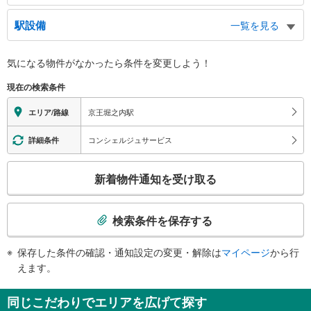
出口（南側）
駅設備
一覧を見る
別所１・２丁目 方面、バスのりば
出口（北側）
バリアフリー状況
気になる物件がなかったら
条件を変更しよう！
堀之内３丁目 松木 方面、タクシーのりば
※段差なしでの移動経路
（○：有り △：要駅員設備 ×：無し）
現在の検索条件
地上⇔改札⇔ホーム：○
エレベータ
京王堀之内駅
エリア/路線
・各ホーム⇔改札
エスカレータ
コンシェルジュサービス
詳細条件
・各ホーム⇔改札
こ
トイレ
新着物件通知を受け取る
の
《多機能トイレ》
検
・改札内
索
スロープ
検索条件を保存する
条
・改札⇔地上出口
件
その他
保存した条件の確認・通知設定の変更・解除は
マイページ
から行
で
・点字案内（券売機・運賃表・階段手すり）
えます。
通
・ＡＥＤ
知
同じこだわりでエリアを広げて探す
を