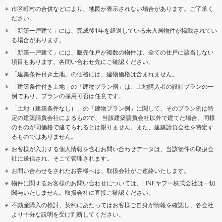
市区町村の合併などにより、地図が表示されない場合があります。ご了承く
ださい。
「新築一戸建て」には、完成後1年を経過している未入居物件が掲載されてい
る場合があります。
「新築一戸建て」には、販売住戸が複数の物件は、全ての住戸に該当しない
項目もあります。各問い合わせ先にご確認ください。
「建築条件付き土地」の価格には、建物価格は含まれません。
「建築条件付き土地」の「建物プラン例」は、土地購入者の設計プランの一
例であり、プランの採用可否は任意です。
「土地（建築条件なし）」の「建物プラン例」に関して、そのプラン例は特
定の建築請負会社によるもので、 当該建築請負会社以外で建てた場合、同様
のものが同価格で建てられるとは限りません。また、建築請負会社を特定す
るものではありません。
お客様が入力する個人情報を含むお問い合わせデータは、当該物件の取扱会
社に送信され、そこで管理されます。
お問い合わせをされたお客様へは、取扱会社がご連絡いたします。
物件に関するお客様のお問い合わせについては、LINEヤフー株式会社は一切
関与いたしません。取扱会社に直接ご確認ください。
不動産購入の検討、契約にあたってはお客様ご自身が情報を確認し、各会社
より十分な説明を受け判断してください。