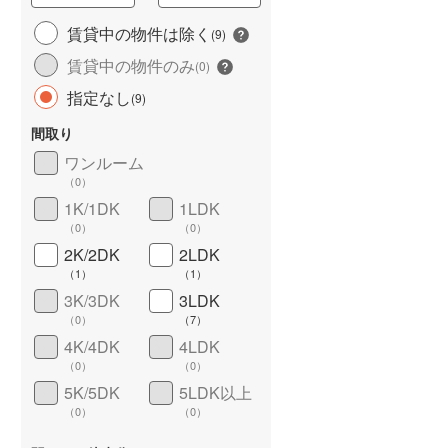
城端線
(
0
)
賃貸中の物件は除く
(
9
)
賃貸中の物件のみ
関西本線（JR西日本）
(
97
)
(
0
)
指定なし
(
9
)
大阪環状線
(
275
)
間取り
山陽本線（JR西日本）
(
187
)
ワンルーム
姫新線
(
13
)
（
0
）
1K/1DK
1LDK
ワイドバルコニー
（
5
）
吉備線
(
2
)
（
0
）
（
0
）
芸備線
(
7
)
2K/2DK
2LDK
（
1
）
（
1
）
可部線
(
5
)
3K/3DK
3LDK
（
0
）
（
7
）
宇部線
(
0
)
4K/4DK
4LDK
山陰本線
(
68
)
（
0
）
（
0
）
5K/5DK
5LDK以上
境線
(
0
)
（
0
）
（
0
）
奈良線
(
61
)