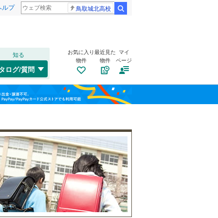
ヘルプ
鳥取城北高校
検索
お気に入り
最近見た
マイ
知る
物件
物件
ページ
千歳線
(
3
)
タログ/質問
日高本線
(
1
)
福島
宗谷本線
(
0
)
(
12
)
(
20
)
(
47
)
栃木
群馬
山梨
東北本線
(
346
)
川越線
(
118
)
自転車置き場
（
8
）
吾妻線
(
0
)
バイク置き場
（
6
）
日光線
(
8
)
防犯カメラ
（
3
）
仙石線
(
41
)
和歌山
大船渡線
(
0
)