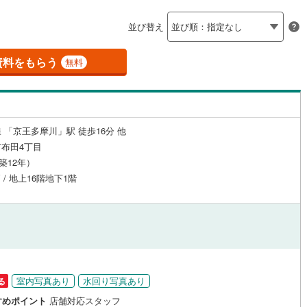
島根
岡山
広島
山口
釜石線
(
0
)
（
4
）
24時間有人管理
（
1
）
並び替え
)
花輪線
(
0
)
香川
愛媛
高知
保存した条件を見る
建ち方、日当たり
磐越東線
(
12
)
資料をもらう
無料
佐賀
長崎
熊本
大分
2
）
南向き（南東・南西含む）
陸羽東線
(
0
)
（
7
）
14
)
米坂線
(
0
)
戸なし
（
2
）
メゾネット
（
0
）
 「京王多摩川」駅 徒歩16分 他
)
五能線
(
0
)
この条件で検索する
この条件で検索する
この条件で検索する
この条件で検索する
この条件で検索する
この条件で検索する
市区町村以下を選択
市区町村を選択す
駅を選択する
布田4丁目
施工・品質・工法関連
8
)
白新線
(
4
)
（築12年）
 / 地上16階地下1階
越後線
(
7
)
（
8
）
免震構造
（
0
）
ライン（宇都宮～逗子）
湘南新宿ライン（前橋～小田原）
総戸数200以上）
タワー（20階建て以上）
（
0
）
(
784
)
)
内房線
(
33
)
)
鹿島線
(
0
)
室内写真あり
水回り写真あり
る
駅が始発駅
（
3
）
海まで2km以内
（
0
）
すめポイント
店舗対応スタッフ
東海道本線
(
362
)