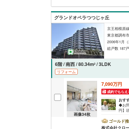
とな
来社
お待
名古屋市
グランドオペラつつじヶ丘
ら、
てご
名古屋市
京王相模原線
東京都調布市
京都市営
2006年1月
OsakaMe
総戸数 187
OsakaMe
6階 / 南西 / 80.34m
/ 3LDK
2
OsakaMe
リフォーム
福岡市地
7,090万円
成約でもらえ
私鉄・その他
札幌市電
(
おす
◆お問
道南いさ
円】頭
画像
34
枚
35
阿武隈急
柴崎
ゴールド推
京王線
秋田内陸
株式会社クロ