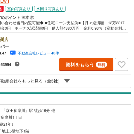
NEW
0
)
七尾線
(
0
)
室内写真あり
水回り写真あり
る
ッチン
（
1
）
対面キッチン
（
6
）
すめポイント
酒本 駿
高山本線（JR西日本）
(
0
)
い合わせ当日内覧可能◆ ■住宅ローン支払例■【月々返済額 12万2217
金0円 ボーナス返済額0円 借入額4380万円 金利0.93％（変動金利）
JR西日本）
(
5
)
湖西線
(
34
)
年返済の場合 ●住宅ローン、諸費用ローンお気軽にご相談下さい！調布市
機あり
（
9
）
浴室に窓あり
（
0
）
見町に佇む、調布ロイヤルハイツ。京王線・京王相模原線「調布」駅徒歩1
奨店
)
福知山線
(
200
)
。駅周辺に商業施設やスーパー、商店街や飲食店等が充実しており生活環境
ーバー
ています。1982年築、RC造地下1階付き地上5階建て、総戸数63戸の低層
庭
2
)
播但線
(
13
)
不動産会社レビュー 40件
4.47
ションです。敷地内に駐輪場、バイク置き場、駐車場あり。住宅街に位置
おり住環境良好です。お部屋は1階の南西向きバルコニーに面し陽当り良好
ルコニー
（
0
）
専用庭
（
1
）
津山線
(
3
)
資料をもらう
-53994
無料
リノベーション物件です。■今すぐ見たい！■ローンが心配■買う方が得な
■分からない事、何でもご相談下さい。■随時！内覧可能です！■平日・土
)
伯備線
(
3
)
祝祭日…日程・時間はいつでも調整可能。ご指定の場所にお車でお迎えに
不動産会社をもっと見る（
全
3
社
）
ります。■不動産購入のご相談も随時開催中！■ ○住宅ローンのご相談 ○
呉線
(
12
)
えのご相談 ○ご自宅査定のご相談 ○弊社買取も行っております！
インクローゼット
山口線
(
0
)
0
)
美祢線
(
0
)
 「京王多摩川」駅 徒歩16分 他
契約、入居関連など
多摩川1丁目
因美線
(
2
)
（築21年）
能
（
4
）
草津線
(
11
)
 / 地上5階地下1階