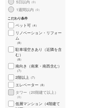
5日以内
（
0
）
北海道新幹線
(
0
)
1週間以内
（
0
）
山形新幹線
(
96
)
こだわり条件
東海道新幹線
(
185
)
ペット可
（
4
）
九州新幹線
(
48
)
リノベーション・リフォー
ム
（
8
）
駐車場空きあり（近隣を含
札幌市営地下鉄東豊線
(
1
)
む）
（
8
）
東京メトロ銀座線
(
258
)
南向き（南東・南西含む）
（
7
）
東京メトロ日比谷線
(
461
)
2階以上
（
7
）
東京メトロ有楽町線
(
501
)
エレベーター
（
8
）
東京メトロ副都心線
(
372
)
タワー（20階建て以上）
（
0
）
都営新宿線
(
380
)
低層マンション（4階建て
横浜市営地下鉄グリーンライン