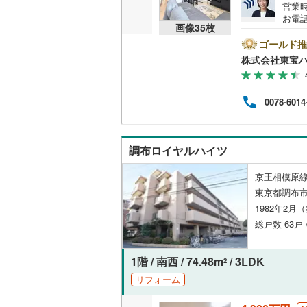
営業時
お電話
共用施設
南武線
(
22
画像
35
枚
B▽
て暮ら
ゴールド推
コンシェ
横浜線
(
33
舗】当
株式会社東宝
産 
相模線
(
21
をする
設備
ンして
五日市線
(
0078-6014
内・
床暖房
（
付け
篠ノ井線
(
問い
常磐線（
調布ロイヤルハイツ
間取り、居室
伊東線
(
5
)
京王相模原線
バリアフ
東京都調布市
身延線
(
3
)
1982年2月
LD
総戸数 63戸
武豊線
(
6
)
リビング
関西本線（
1階 / 南西 / 74.48m
/ 3LDK
2
（
2
）
参宮線
(
0
)
リフォーム
キッチン
大糸線（J