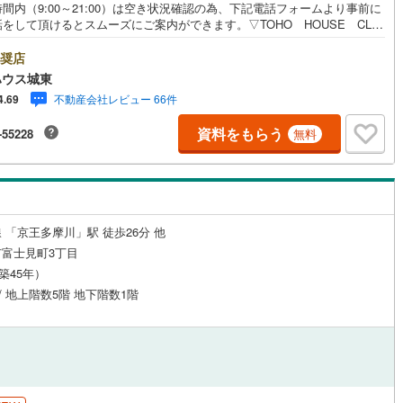
間内（9:00～21:00）は空き状況確認の為、下記電話フォームより事前に
をして頂けるとスムーズにご案内ができます。▽TOHO HOUSE CLU
1
)
鶴見線
(
41
)
現時点の未来カレンダーの作成▽ご購入後もお客様の人生のパートナーとし
しの「安心」を守り続けます。【Yahoo！ 不動産キャンペーン対象店
奨店
ルジュサービス
3
)
（
0
）
キッズルーム
根岸線
(
163
)
（
1
）
店で物件を成約するとPayPayボーナスライトがもらえる「Yahoo！ 不動
ハウス城東
物件ご成約キャンペーン」の対象になります。「資料をもらう」「見学予約
9
)
中央本線（JR東日本）
(
428
)
不動産会社レビュー 66件
4.69
」ボタンからお問い合わせください。※必ずYahoo！ JAPAN IDでログイ
ください。※PayPayボーナスライトは出金と譲渡はできません。ご案
3
)
八高線
(
125
)
資料をもらう
-55228
無料
詳細な資料のご請求はお気軽にどうぞ♪お電話でのお問い合わせも常時受け
3
）
オール電化
（
0
）
ております！■頭金0円からのご購入可能です■（諸費用もOK）お気軽にお
2
)
大糸線（JR東日本）
(
1
)
合わせください。
各駅停車）
(
222
)
埼京線
(
706
)
全体
東海道本線（JR東海）
(
161
)
 「京王多摩川」駅 徒歩26分 他
リー住宅
（
2
）
富士見町3丁目
飯田線
(
17
)
（築45年）
 / 地上階数5階 地下階数1階
高山本線（JR東海）
(
6
)
ダイニング15畳以上
JR東海）
(
23
)
紀勢本線（JR東海）
(
0
)
博多南線
(
34
)
R西日本）
(
0
)
北陸本線
(
0
)