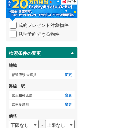
・
条
武蔵野線
(
317
)
件
を
ゲストルーム
横須賀線
(
278
)
（
2
）
成約プレゼント対象物件
マ
青梅線
(
51
)
イ
見学予約できる物件
ペ
小海線
(
0
)
ー
ＴＶモニタ付インターホン
ジ
京浜東北線
(
1,138
)
に
検索条件の変更
（
8
）
保
総武線
(
805
)
存
地域
す
御殿場線
(
19
)
る
都道府県 未選択
変更
中央本線（JR東海）
(
111
)
路線・駅
太多線
(
1
)
京王相模原線
変更
名松線
(
0
)
京王多摩川
変更
東海道本線（JR西日本）
(
598
)
価格
下限なし
上限なし
~
小浜線
(
0
)