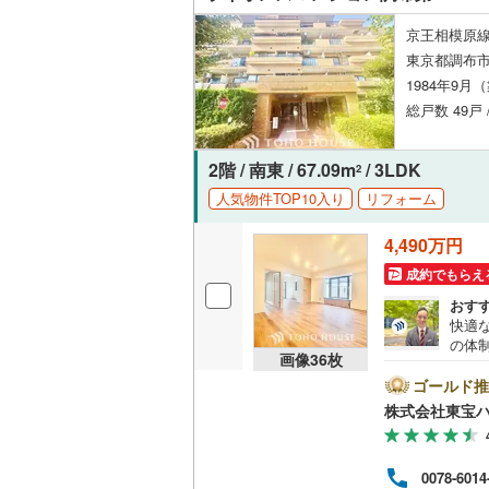
後藤寺線
(
京王相模原線
東京都調布市
東北新幹
1984年9月
秋田新幹
総戸数 49戸 
山陽新幹
2階 / 南東 / 67.09m
/ 3LDK
2
西九州新
人気物件TOP10入り
リフォーム
地下鉄
札幌市営
4,490万円
成約でもらえ
仙台市地
おす
東京メト
快適
の体
画像
36
枚
東京メト
設計
リフ
ゴールド推
東京メト
自宅
株式会社東宝
者様
に際
都営浅草
す）
0078-6014
ので
都営大江