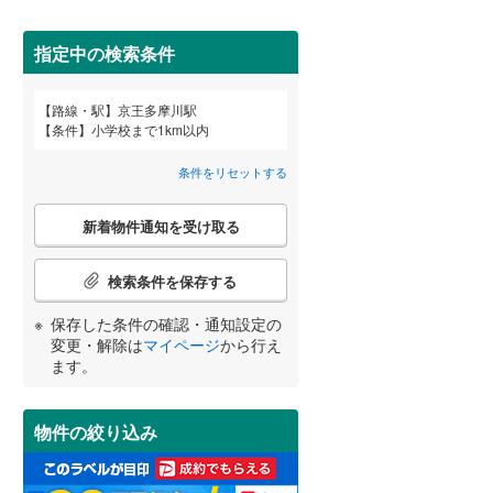
田沢湖線
(
17
)
指定中の検索条件
八戸線
(
0
)
磐越西線
(
8
)
路線・駅
京王多摩川駅
宮崎
鹿児島
沖縄
条件
小学校まで1km以内
2階以上
（
7
）
陸羽西線
(
0
)
条件をリセットする
左沢線
(
2
)
最上階
（
0
）
こ
津軽線
(
0
)
新着物件通知を受け取る
の
する
る
条件をリセットする
条件をリセットする
条件をリセットする
条件をリセットする
条件をリセットする
条件をリセットする
検
信越本線
(
10
)
索
検索条件を保存する
条
弥彦線
(
0
)
制震構造
（
0
）
件
保存した条件の確認・通知設定の
で
総武本線
(
259
)
低層マンション（4階建て以
変更・解除は
マイページ
から行え
通
ます。
下）
（
1
）
知
を
京葉線
(
236
)
受
物件の絞り込み
け
久留里線
(
2
)
取
小学校まで1km以内
（
9
）
る
山手線
(
871
)