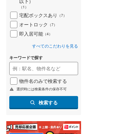
以下）
(
62
)
（
1
）
宅配ボックスあり
（
7
）
名古屋市営地下鉄鶴舞線
(
139
)
オートロック
（
7
）
名古屋市営地下鉄名港線
(
50
)
即入居可能
（
4
）
OsakaMetro長堀鶴見緑地線
(
197
)
すべてのこだわりを見る
OsakaMetro谷町線
(
321
)
キーワードで探す
OsakaMetro千日前線
(
196
)
神戸市営地下鉄海岸線
(
12
)
物件名のみで検索する
福岡市地下鉄七隈線
(
82
)
選択時には検索条件の保存不可
函館市電宝来・谷地頭線
(
0
)
検索する
真岡鐵道
(
0
)
山形鉄道フラワー長井線
(
0
)
えちごトキめき鉄道妙高はねうまラ