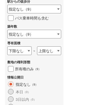
駅からの徒歩分
和歌山線
(
19
)
指定なし
（
9
）
東西線
(
154
)
バス乗車時間も含む
予讃線
(
13
)
築年数
詳しく見る
高徳線
(
29
)
指定なし
（
9
）
牟岐線
(
0
)
専有面積
山陽本線（JR九州）
(
3
)
下限なし
上限なし
~
篠栗線
(
17
)
敷地の権利形態
指宿枕崎線
(
29
)
所有権のみ
（
9
）
筑肥線
(
25
)
情報公開日
久大本線
(
42
)
指定なし
（
9
）
本日
（
0
）
日田彦山線
(
7
)
3日以内
（
0
）
筑豊本線
(
4
)