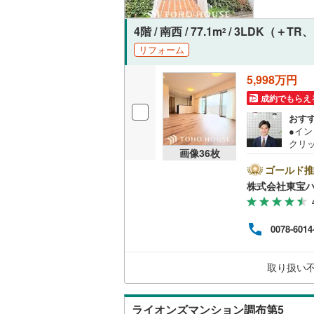
オンライン対
桜井線
(
30
4階 / 南西 / 77.1m
/ 3LDK（＋TR
2
オンライ
阪和線
(
10
リフォーム
おおさか
5,998万円
オンライ
内子線
(
0
)
成約でもらえ
おす
鳴門線
(
0
)
●イ
クリ
土讃線
(
0
)
画像
36
枚
をご記
【Ya
ゴールド推
鹿児島本
ントが
株式会社東宝
す。
三角線
(
9
)
必ずY
譲渡
長崎本線
(
0078-6014
く素
は、
佐世保線
(
大丈
取り扱い
える
豊肥本線
(
のお
日南線
(
3
)
ライオンズマンション調布第5