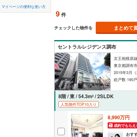
中国
鳥取
北上線
(
0
)
マイページの便利な使い方
ペット可
9
件
山田線
(
18
四国
徳島
配置、向き、
大湊線
(
0
)
まとめて
チェックした物件を
九州・沖縄
福岡
角住戸
（
只見線
(
0
)
セントラルレジデンス調布
奥羽本線
(
階下に住
京王相模原線
男鹿線
(
10
0
0
0
0
0
0
東京都調布市
該当物件
該当物件
該当物件
該当物件
該当物件
該当物件
件
件
件
件
件
件
構造・規模・
羽越本線
(
2015年3月
総戸数 190戸
飯山線
(
0
)
耐震構造
湘南新宿
大規模（
8階 / 東 / 54.3m
/ 2SLDK
2
(
709
)
（
1
）
人気物件TOP10入り
外房線
(
45
8,990万円
立地
成田線
(
20
成約でもらえ
最寄りの
おす
東金線
(
4
)