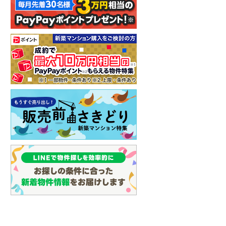
イン
(
0
)
しなの鉄道
(
1
)
津軽鉄道
(
0
)
三陸鉄道リアス線
(
0
)
仙台空港アクセス線
(
5
)
松本電鉄上高地線
(
1
)
関東鉄道常総線
(
3
)
銚子電気鉄道
(
0
)
上信電鉄上信線
(
5
)
埼玉新都市交通伊奈線
(
80
)
京成成田高速鉄道アクセス線
(
1
)
京成千葉線
(
119
)