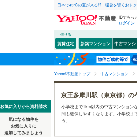
日本で45℃の夏が来る!? 猛暑を賢くおト
IDでもっ
ログイン
借りる
北海道
JR
北海道
函館本線
(
こだわり条件
リフォーム、
賃貸住宅
新築マンション
中古マンシ
石勝線
(
0
)
リノベー
東北
青森
（
8
）
根室本線
(
(
11
)
(
9
)
(
6
関東
東京
石北本線
(
Yahoo!不動産トップ
中古マンション
共用設備
常磐線
(
31
宅配ボッ
信越・北陸
新潟
京王多摩川駅（東京都）の
高崎線
(
26
トランク
東海
愛知
お気に入りから資料請求
小学校まで1km以内の中古マンション
両毛線
(
4
)
駐車場空
間も確保しやすくなります。小学校まで1
烏山線
(
8
)
気になる物件を
（
8
）
う。
近畿
大阪
お気に入りに
石巻線
(
2
)
追加してみましょう
管理・管理規