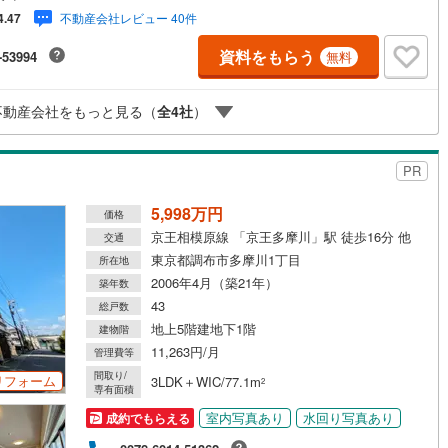
建物は鉄筋コンクリート造14階建てで、その規模は全187世帯。大きなマン
不動産会社レビュー 40件
4.47
ンのため、管理体制も整っており、エントランスなどは非常に良い面構え
。もちろん新耐震基準でオートロック＆宅配ボックス付き。お部屋は6階、
道
(
0
)
北越急行ほくほく線
(
0
)
資料をもらう
-53994
無料
リノベーション施工。■今すぐ見たい！■ローンが心配■買う方が得なの？■
らない事、何でもご相談下さい。■随時！内覧可能です！■平日・土日・祝
て銀河鉄道
(
18
)
青い森鉄道
(
0
)
…日程・時間はいつでも調整可能。ご指定の場所にお車でお迎えに上がり
不動産会社をもっと見る（
全
4
社
）
。■不動産購入のご相談も随時開催中！■ ○住宅ローンのご相談 ○買換え
弘南線
(
1
)
弘南鉄道大鰐線
(
1
)
相談 ○ご自宅査定のご相談 ○弊社買取も行っております！
鉄道鳥海山ろく線
(
0
)
福島交通飯坂線
(
1
)
PR
長野線
(
2
)
上田電鉄別所線
(
1
)
5,998万円
価格
イトレール
(
8
)
関東鉄道竜ケ崎線
(
2
)
京王相模原線 「京王多摩川」駅 徒歩16分 他
交通
東京都調布市多摩川1丁目
所在地
鉄道大洗鹿島線
(
3
)
ひたちなか海浜鉄道湊線
(
0
)
2006年4月（築21年）
築年数
43
総戸数
1
)
千葉都市モノレール
(
55
)
地上5階建地下1階
建物階
鉄道上毛線
(
2
)
秩父鉄道
(
7
)
11,263円/月
管理費等
間取り/
リフォーム
3LDK＋WIC/77.1m
線
(
42
)
つくばエクスプレス
(
265
)
2
専有面積
室内写真あり
水回り写真あり
成約でもらえる
319
)
京成押上線
(
83
)