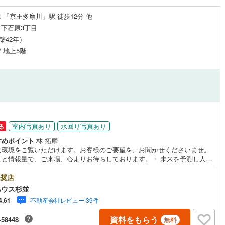
0
)
宮崎空港線
(
0
)
 「京王多摩川」駅 徒歩12分 他
下石原3丁目
線
(
140
)
上越新幹線
(
93
)
（築42年）
線
(
131
)
北陸新幹線
(
92
)
/ 地上5階
線
(
109
)
北陸新幹線（JR西日本）
(
3
)
幹線
(
1
)
地下鉄南北線
(
4
)
札幌市営地下鉄東西線
(
6
)
室内写真あり
水回り写真あり
る
下鉄南北線
(
92
)
仙台市地下鉄東西線
(
55
)
すめポイント
林 拓摩
ロ丸ノ内線
(
474
)
東京メトロ丸ノ内方南支線
(
73
)
な環境をご覧いただけます。お客様のご要望を、お聞かせくださいませ。
制と情報量で、ご来場、心よりお待ちしております。・ 未来を予測し人生
ロ東西線
(
516
)
東京メトロ千代田線
(
342
)
から始まる「未来カレンダー」のご提案。・ 未来に起こるであろうご自宅
ォームをオンライン上でご提案「ミラカレクラブ」。・ 不動産売却時、ご
奨店
ロ半蔵門線
(
266
)
東京メトロ南北線
(
472
)
を綺麗にかつ瀟洒にさせるCG加工ホームステイジングサービス。・ 購入
ハウス杉並
へ、税理士による確定申告の無料セミナーをご招待いたします。◆ご予約
不動産会社レビュー 39件
4.61
して◆日時のご希望をお伝えください。（もちろん当日でも対応可能で
線
(
369
)
都営三田線
(
531
)
事前に鍵等の手配や内覧（居住中物件）の手配が必要な場合がございます
資料をもらう
-58448
無料
ご容赦ください。事前にご連絡をいただけると、スムーズなご案内が可能
戸線
(
782
)
横浜市営地下鉄ブルーライン
(
317
)