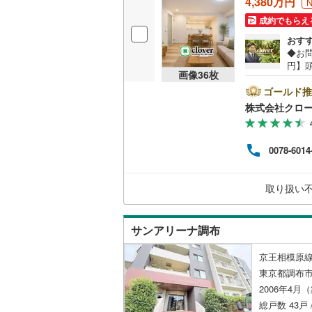
4,380万円
越美北線
(
成約でもらえ
独立型キ
おす
氷見線
(
0
)
◆お問
浴室
円】頭
紀勢本線（
画像
36
枚
35
浴室乾燥
富士
ゴールド推
桜島線
(
10
4分
株式会社クロ
が整っ
バルコニー、
加古川線
(
マン
して
ルーフバ
赤穂線
(
2
)
0078-6014
な、
の？
宇野線
(
10
日・
収納
取り扱い
上が
福塩線
(
8
)
買換
ウォーク
岩徳線
(
0
)
（
5
）
サンアリーナ調布
小野田線
(
京王相模原線
販売、価格、
東京都調布市
舞鶴線
(
0
)
2006年4月
即入居可
木次線
(
0
)
総戸数 43戸