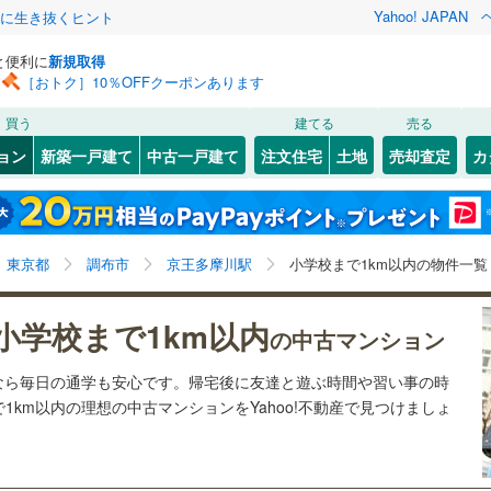
Yahoo! JAPAN
クに生き抜くヒント
と便利に
新規取得
［おトク］10％OFFクーポンあります
検索条件を保存しました
買う
建てる
売る
5
)
札沼線
(
1
)
リノベーション
ョン
新築一戸建て
中古一戸建て
注文住宅
土地
売却査定
カ
この検索条件の新着物件通知は、
マイページ
から設定できます。
室蘭本線
(
1
)
ション・リフォーム
築古・築30年以上
（
4
）
岩手
宮城
秋田
山形
1
)
富良野線
(
0
)
京王よみうりランド
京王多摩センター
)
(
4
)
(
4
)
(
14
)
(
15
)
京王多摩川駅、小学校まで1km以内
神奈川
埼玉
千葉
茨城
0
)
釧網本線
(
0
)
東京都
調布市
京王多摩川駅
小学校まで1km以内の物件一覧
(
21
)
3
)
水郡線
(
11
)
クスあり
（
7
）
24時間ゴミ出し可
（
3
）
長野
富山
石川
福井
小学校まで1km以内
の中古マンション
8
)
上越線
(
7
)
検索条件を保存する
ルーム
（
2
）
エレベーター
（
8
）
(
1
)
閉じる
閉じる
お気に入りリストを見る
お気に入りリストを見る
閉じる
閉じる
岐阜
静岡
三重
なら毎日の通学も安心です。帰宅後に友達と遊ぶ時間や習い事の時
水戸線
(
0
)
きあり（近隣を含む）
オートロック
（
7
）
マイページ
km以内の理想の中古マンションをYahoo!不動産で見つけましょ
仙山線
(
47
)
兵庫
京都
滋賀
奈良
気仙沼線
(
0
)
約