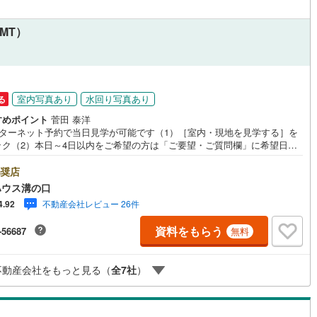
応
)
片町線
(
91
)
、MT）
ン内見(相談)可
（
7
）
IT重説可
（
5
）
8
)
関西空港線
(
0
)
東線
(
246
)
本四備讃線
(
0
)
ン対応とは？
予土線
(
0
)
室内写真あり
水回り写真あり
る
すめポイント
菅田 泰洋
徳島線
(
0
)
ンターネット予約で当日見学が可能です（1）［室内・現地を見学する］を
ック（2）本日～4日以内をご希望の方は「ご要望・ご質問欄」に希望日時
土讃線
(
5
)
入ください！●10:00～21:00はお電話でのお問い合わせがスムーズです。
hoo！ 不動産キャンペーン対象店舗】当店で物件を成約するとPayPayポイ
奨店
線
(
130
)
香椎線
(
13
)
もらえる「Yahoo！不動産 物件ご成約キャンペーン」の対象になりま
ハウス溝の口
「資料をもらう」「見学予約をする」ボタンからお問い合わせください。※
肥薩線
(
0
)
不動産会社レビュー 26件
4.92
ahoo！ JAPAN IDでログインしてください。※PayPayポイントは出金と
はできません。たくさんのお客様からのお言葉に感謝してこれからも楽し
6
)
唐津線
(
0
)
資料をもらう
-56687
無料
敵なお家探しをお約束します。お家探しを始めてみようと思われたらまず
お気軽に東宝ハウス溝の口に相談してみませんか？何も決まっていなくて
0
)
大村線
(
0
)
夫！まずはお客様の夢をお聞かせ下さい！未来の「不安」を「安心」に変
不動産会社をもっと見る（
全
7
社
）
「未来カレンダー」もご来店時に好評です。スタッフ一同いつでもお客様
57
)
日豊本線
(
96
)
問合せをお待ちしております。
吉都線
(
0
)