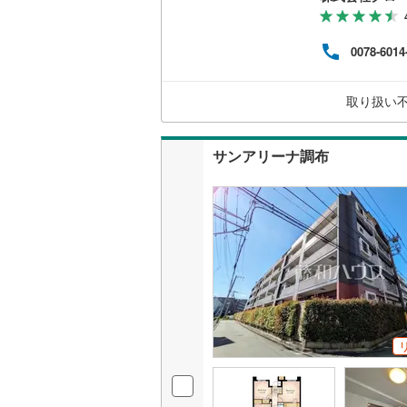
築の
ショ
です
いすみ鉄
0078-6014
フル
分か
IGRいわ
祭日
取り扱い
ます
弘南鉄道
のご
由利高原
サンアリーナ調布
長野電鉄
宇都宮ラ
鹿島臨海
小湊鐵道
(
上毛電気
流鉄流山
京成本線
(