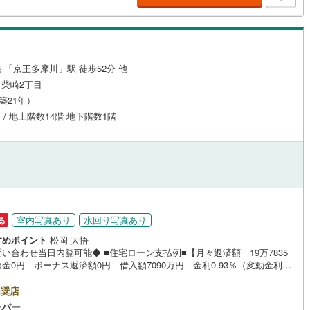
りますのでお手数ですがご一報ください。◆物件のご案内は◆弊社へのご
、お客様宅へのお迎え・最寄駅での待ち合わせ、物件周辺のコンビニ等で
ち合わせなど、ご希望をお伝えください。ご希望条件をお伝え頂けました
営地下鉄東山線
(
209
)
名古屋市営地下鉄名城線
(
264
)
ご見学希望物件以外の資料も用意して参ります。もちろん他の物件も併せ
案内させていただきます。
営地下鉄桜通線
(
155
)
名古屋市営地下鉄上飯田線
(
24
)
 「京王多摩川」駅 徒歩52分 他
柴崎2丁目
地下鉄烏丸線
(
87
)
京都市営地下鉄東西線
(
110
)
（築21年）
tro今里筋線
(
81
)
OsakaMetro御堂筋線
(
277
)
戸 / 地上階数14階 地下階数1階
tro四つ橋線
(
173
)
OsakaMetro中央線
(
150
)
tro堺筋線
(
128
)
神戸市営地下鉄西神・山手線
(
119
)
下鉄空港線
(
83
)
福岡市地下鉄箱崎線
(
9
)
室内写真あり
水回り写真あり
る
2
)
函館市電
(
2
)
すめポイント
松岡 大悟
い合わせ当日内覧可能◆ ■住宅ローン支払例■【月々返済額 19万7835
りび鉄道
(
0
)
わたらせ渓谷鐵道
(
0
)
金0円 ボーナス返済額0円 借入額7090万円 金利0.93％（変動金利）
年返済の場合 ●住宅ローン、諸費用ローンお気軽にご相談下さい！調布市
行
(
1
)
会津鉄道
(
0
)
に佇むグランドオペラつつじヶ丘。ペットと一緒に暮らせるマンション。
奨店
「柴崎」駅徒歩14分のほか「つつじヶ丘」駅も17分で利用可能。2006年
縦貫鉄道
(
0
)
しなの鉄道北しなの線
(
1
)
ーバー