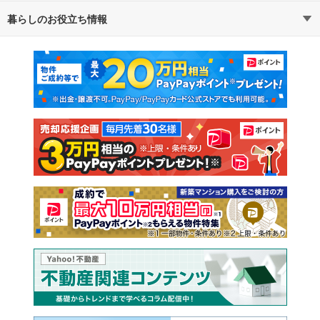
暮らしのお役立ち情報
不動産・住宅
賃貸住宅
マンションカタログ
教えて！住まいの先生
新築マンション
中古マンション
新築一戸建て
中古一戸建て
注文住宅
土地
売却査定