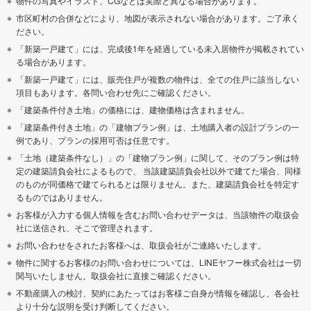
物件の写真やイラスト、CGなどは実際と異なる場合があります。
市区町村の合併などにより、地図が表示されない場合があります。ご了承く
ださい。
「新築一戸建て」には、完成後1年を経過している未入居物件が掲載されてい
る場合があります。
「新築一戸建て」には、販売住戸が複数の物件は、全ての住戸に該当しない
項目もあります。各問い合わせ先にご確認ください。
「建築条件付き土地」の価格には、建物価格は含まれません。
「建築条件付き土地」の「建物プラン例」は、土地購入者の設計プランの一
例であり、プランの採用可否は任意です。
「土地（建築条件なし）」の「建物プラン例」に関して、そのプラン例は特
定の建築請負会社によるもので、 当該建築請負会社以外で建てた場合、同様
のものが同価格で建てられるとは限りません。また、建築請負会社を特定す
るものではありません。
お客様が入力する個人情報を含むお問い合わせデータは、当該物件の取扱会
社に送信され、そこで管理されます。
お問い合わせをされたお客様へは、取扱会社がご連絡いたします。
物件に関するお客様のお問い合わせについては、LINEヤフー株式会社は一切
関与いたしません。取扱会社に直接ご確認ください。
不動産購入の検討、契約にあたってはお客様ご自身が情報を確認し、各会社
より十分な説明を受け判断してください。