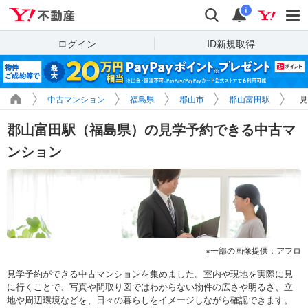
Yahoo!不動産
検索
通知
i
ログイン
ID新規取得
中古マンション
福島県
郡山市
郡山富田駅
見
郡山富田駅（福島県）の見学予約できる中古マ
ンション
一部の画像提供：アフロ
見学予約ができる中古マンションを集めました。室内や現地を実際に見
に行くことで、写真や間取り図ではわからない物件の広さや明るさ、立
地や周辺環境などを、日々の暮らしをイメージしながら確認できます。