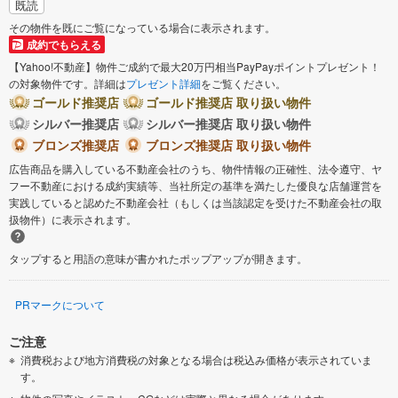
既読
その物件を既にご覧になっている場合に表示されます。
成約でもらえる
【Yahoo!不動産】物件ご成約で最大20万円相当PayPayポイントプレゼント！
の対象物件です。詳細は
プレゼント詳細
をご覧ください。
ゴールド推奨店
ゴールド推奨店 取り扱い物件
シルバー推奨店
シルバー推奨店 取り扱い物件
ブロンズ推奨店
ブロンズ推奨店 取り扱い物件
広告商品を購入している不動産会社のうち、物件情報の正確性、法令遵守、ヤ
フー不動産における成約実績等、当社所定の基準を満たした優良な店舗運営を
実践していると認めた不動産会社（もしくは当該認定を受けた不動産会社の取
扱物件）に表示されます。
タップすると用語の意味が書かれたポップアップが開きます。
PRマークについて
ご注意
消費税および地方消費税の対象となる場合は税込み価格が表示されていま
す。