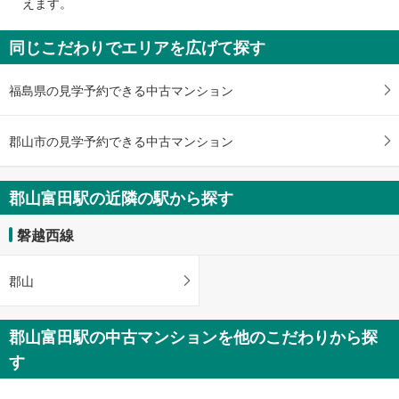
えます。
通
知
同じこだわりでエリアを広げて探す
を
受
福島県の見学予約できる中古マンション
け
取
る
郡山市の見学予約できる中古マンション
・
条
件
郡山富田駅の近隣の駅から探す
を
マ
磐越西線
イ
ペ
郡山
ー
ジ
に
郡山富田駅の中古マンションを他のこだわりから探
保
す
存
す