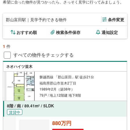
希望に合った物件が見つかったら、さっそく見学に行ってみましょう。
郡山富田駅｜見学予約できる物件
条件変更
おすすめ順
検索条件保存
通知設定
1
件
すべての物件をチェックする
ネオハイツ並木
磐越西線 「郡山富田」駅 徒歩21分
福島県郡山市並木2丁目
1989年2月（築38年）
79戸 / 地上12階建 地下8階
8階 / 南 / 89.41m
/ 5LDK
2
賃貸中
880万円