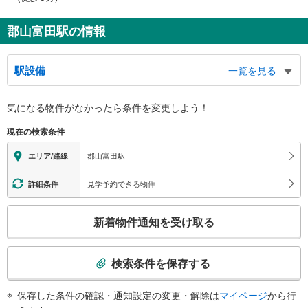
郡山富田駅の情報
駅設備
一覧を見る
バリアフリー状況
気になる物件がなかったら
条件を変更しよう！
※段差なしでの移動経路
（○：有り △：要駅員設備 ×：無し）
現在の検索条件
地上⇔改札⇔ホーム：○
エレベータ
郡山富田駅
エリア/路線
・地上⇔南北自由通路
トイレ
見学予約できる物件
詳細条件
《多機能トイレ》
こ
・南口地上階（改札外）
新着物件通知を受け取る
の
検
索
検索条件を保存する
条
件
保存した条件の確認・通知設定の変更・解除は
マイページ
から行
で