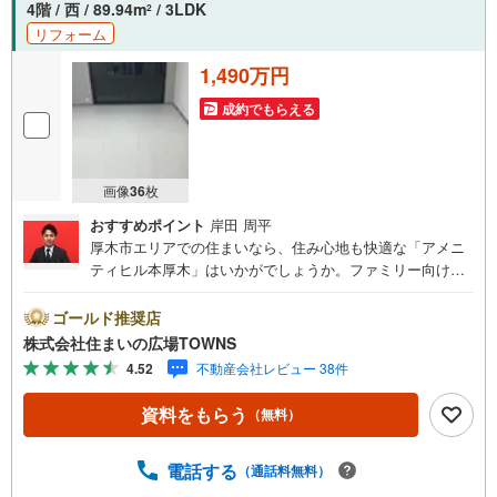
4階 / 西 / 89.94m
/ 3LDK
2
リフォーム
1,490万円
成約でもらえる
画像
36
枚
おすすめポイント
岸田 周平
厚木市エリアでの住まいなら、住み心地も快適な「アメニ
ティヒル本厚木」はいかがでしょうか。ファミリー向けの
ポイント、小鮎小学校が徒歩21分のところにあります。お
子様のいらっしゃるご家庭にもお勧めの、3LDK物件で子供
ゴールド推奨店
達と楽しく生活を送りましょう。宅配ボックス付きですの
株式会社住まいの広場TOWNS
で非対面での荷物受け取りができます。専有面積が89.94平
4.52
不動産会社レビュー 38件
米と十分な広さでゆったりと生活できるのではないのでし
ょうか。19.35平米のバルコニーが付いた物件です。時間帯
資料をもらう
（無料）
やシーズンを選ばずいつでも好きなときに洗濯できる、浴
室乾燥機付きの物件です。
電話する
（通話料無料）