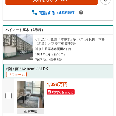
電話する
（通話料無料）
ハイマート厚木（A号棟）
小田急小田原線 「本厚木」駅 バス5分 岡田一本杉
〔新道〕 バス停下車 徒歩3分
神奈川県厚木市岡田2丁目
1981年6月（築46年）
79戸 / 地上階数5階
2階 / 南 / 62.92m
/ 3LDK
2
リフォーム
1,399万円
成約でもらえる
画像
36
枚