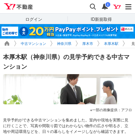
Yahoo!不動産
検索
通知
i
ログイン
ID新規取得
中古マンション
神奈川県
厚木市
本厚木駅
見
本厚木駅（神奈川県）の見学予約できる中古マ
ンション
一部の画像提供：アフロ
見学予約ができる中古マンションを集めました。室内や現地を実際に見
に行くことで、写真や間取り図ではわからない物件の広さや明るさ、立
地や周辺環境などを、日々の暮らしをイメージしながら確認できます。