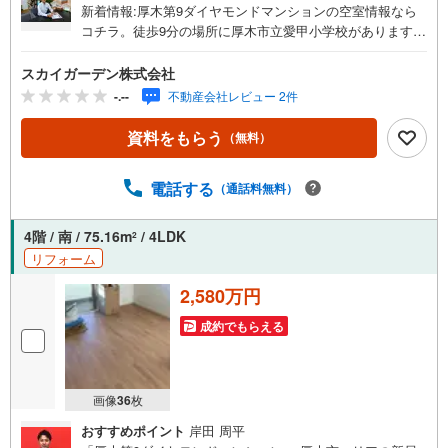
新着情報:厚木第9ダイヤモンドマンションの空室情報なら
コチラ。徒歩9分の場所に厚木市立愛甲小学校があります。
駐車スペースの月額請求額は、1500円です。事前のお申し
出をいただければ、ペットの飼育が可能かどうかご相談い
スカイガーデン株式会社
ただけます。不動産の購入をご検討されているなら、厚木
-.--
不動産会社レビュー 2件
市ではいかがでしょうか。新生活を快適にスタートできる
よう、当社スタッフがしっかりとサポートいたします。こ
資料をもらう
（無料）
の度は、数ある不動産会社の中からスカイガーデン株式会
社の物件情報をご覧になって頂き誠に有難う御座います。
電話する
（通話料無料）
スカイガーデンには経験豊富なスタッフが揃っています!!
また、自社施工によるリノベーション、リフォーム工事、
住宅ローンや保険、不動産に関する税金法律その他各種手
4階 / 南 / 75.16m
/ 4LDK
2
続きのことなど何でもお気軽にご相談ください。 お客様に
リフォーム
いかに喜んでいただけるかを心がけています。 ●営業時間
午前9時00分～午後7時00分 （定休日:毎週火曜日、毎週水
2,580万円
曜日） 営業時間内はお電話でのお問い合わせがスムーズに
成約でもらえる
ご案内できます。 お気軽にお電話ください。スタッフ一
同、心よりお待ちしておりますので宜しくお願い致しま
す。
画像
36
枚
おすすめポイント
岸田 周平