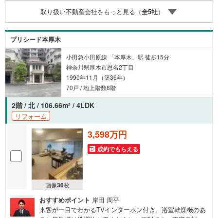
ュレーションライフプランにあった資金計画や、住宅ロー
取り扱い不動産会社をもっと見る（
全
5
社
）
ンのご相談など。○キッズスペースもご用意しております○
お車の無料提携駐車場がございます詳しくは営業スタッフ
よりお伝えさせて頂きます。なんでもお気軽にお申し付け
プリシード本厚木
くださいませ。
小田急小田原線 「本厚木」駅 徒歩15分
神奈川県厚木市恩名2丁目
1990年11月（築36年）
70戸 / 地上階数8階
2階 / 北 / 106.66m
/ 4LDK
2
リフォーム
3,598万円
成約でもらえる
画像
36
枚
おすすめポイント
岸田 周平
来客が一目でわかるTVインターホン付き。浴室乾燥機のあ