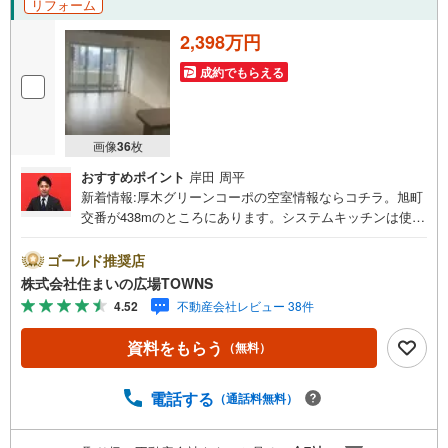
リフォーム
2,398万円
成約でもらえる
画像
36
枚
おすすめポイント
岸田 周平
新着情報:厚木グリーンコーポの空室情報ならコチラ。旭町
交番が438mのところにあります。システムキッチンは使い
やすく汚れにくいのでご好評です。食器洗乾燥機は食後の
家事の時間短縮に役立ちます。モニターから顔が見えるTV
ゴールド推奨店
インターホン付きです。ウォークインクローゼットには多
株式会社住まいの広場TOWNS
くの服を収納することができるので、服の管理がしやすく
4.52
不動産会社レビュー 38件
なります。地上11階建ての物件です。
資料をもらう
（無料）
電話する
（通話料無料）