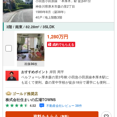
小田急小田原線 「本厚木」駅 徒歩81分
神奈川県厚木市森の里2丁目
1989年8月（築38年）
40戸 / 地上階数3階
3階 / 南東 / 82.28m
/ 3SLDK
2
1,280万円
成約でもらえる
画像
36
枚
おすすめポイント
岸田 周平
ベルフォーレ厚木森の里3号棟:小田急小田原線本厚木駅に
も近くて便利。森の里中学校が徒歩18分で通学にも便利で
す。専有面積82.28平米の物件はいかがですか。シューズボ
ックス付きの物件なので、靴をたくさん持っている方でも
ゴールド推奨店
安心です。広々としたワイドバルコニーがあります。窓が
株式会社住まいの広場TOWNS
複数個あり、通風良好で快適なお部屋です。住んでいて心
4.52
不動産会社レビュー 38件
地の良い中古マンションで魅力的です。
資料をもらう
（無料）