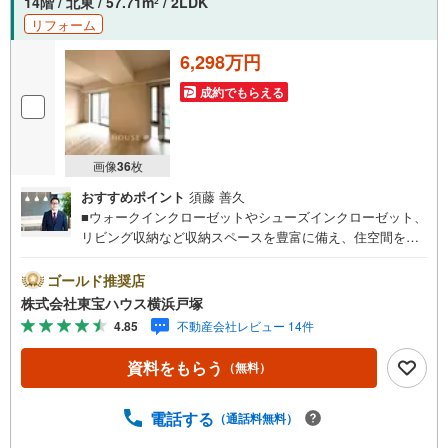
14階 / 北東 / 57.71m
/ 2LDK
2
リフォーム
6,298万円
成約でもらえる
画像
36
枚
おすすめポイント
須藤 善久
■ウォークインクローゼットやシューズインクローゼット、
リビング収納など収納スペースを豊富に備え、住空間をす
っきり保ちやすい設計です！ディスポーザーや食洗機付き
で、家事の負担にも配慮されています♪■ラウンジやゲスト
ゴールド推奨店
ルームなど共用施設も利用可能で、ご家族やゲストとの時
株式会社東宝ハウス横浜戸塚
間も楽しめます！＝＝＝＝＝＝＝＝＝＝＝＝＝＝＝＝＝＝
4.85
不動産会社レビュー 14件
＝＝【東宝ハウス横浜戸塚】提携銀行 じぶん銀行利用可 *
がん100％保証団信＋全疾病保障付き＝＝＝＝＝＝＝＝＝＝
資料をもらう
（無料）
＝＝＝＝＝＝＝＝＝＝○現地見学会（事前に必ずお問い合わ
せください）毎日、ご見学・ご相談が可能です。9:00～21:
00まで。ご自宅へお迎え、最寄駅でお待ち合わせ、弊社へ
電話する
（通話料無料）
のご来社等ご相談下さい。○FPによるライフプランのシミ