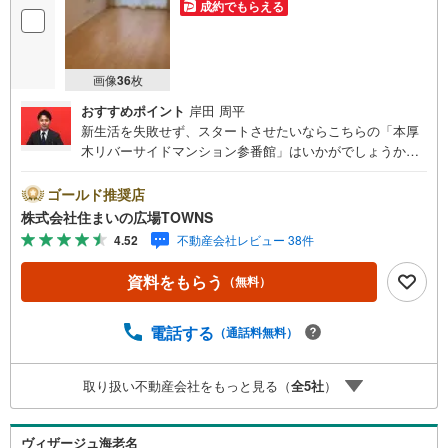
成約でもらえる
画像
36
枚
おすすめポイント
岸田 周平
新生活を失敗せず、スタートさせたいならこちらの「本厚
木リバーサイドマンション参番館」はいかがでしょうか。
ファミリー向けのポイント、妻田小学校が徒歩9分のところ
にあります。バルコニーの広さが6.28平米の物件です。
ゴールド推奨店
広々とした中古マンションであれば将来子供が増えても安
株式会社住まいの広場TOWNS
心です。荷物を非対面非接触で受け取れる宅配ボックス
4.52
不動産会社レビュー 38件
は、対面での受け渡しに不安がある方におすすめです。よ
く家で料理をするという方に嬉しいシステムキッチン付き
資料をもらう
（無料）
の物件。来訪者の顔が見えるTVインターホン付き。6.28平
米のバルコニーが付いた物件です。いつでもゴミ出しがで
きるので、衛生的です。中古でありながら、綺麗で機能的
電話する
（通話料無料）
な設備のあるマンションです。専有面積74.91平米でご家族
と過ごすのにも問題のない広さです。来客が一目でわかるT
取り扱い不動産会社をもっと見る（
全
5
社
）
Vインターホン付き。広々としたゆとりある室内が魅力的
な、3LDKの物件です。宅配ボックスに荷物を預けられるの
で、配達時間に家で直接対応する必要はなく外出中や仕事
ヴィザージュ海老名