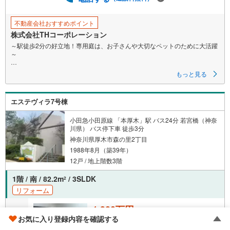
に
保
不動産会社おすすめポイント
存
株式会社THコーポレーション
す
～駅徒歩2分の好立地！専用庭は、お子さんや大切なペットのために大活躍
る
～
≪ 物件のポイント ≫
もっと見る
◇最寄りの「厚木駅」までは平坦徒歩2分！
◇平置きの近隣月極駐車場空きあり
◇大切なペットと一緒に生活できるマンションです
エステヴィラ7号棟
◇周辺商業施設多数！開発のすすむ海老名駅までのアクセスも良好！
【売主様が居住中ですが、日程調整で室内見学が可能です】
小田急小田原線 「本厚木」駅 バス24分 若宮橋（神奈
現地での待ち合わせも可能です。まずは、お気軽にお問合せください。
川県） バス停下車 徒歩3分
神奈川県厚木市森の里2丁目
▼ 弊社売主・限定物件も多数あり ▼
1988年8月（築39年）
・エリア特化の豊富な実績！自社物件も多数取扱あり
・地域密着の豊富な情報量で住まい探しをサポート！
12戸 / 地上階数3階
・見学や資料請求はお気軽にどうぞ♪
1階 / 南 / 82.2m
/ 3SLDK
2
▼ 他社掲載の物件もまとめてご紹介可 ▼
リフォーム
・効率よく複数を比較見学したい方、お任せください！
・ワンストップで比較検討！資金計画から丁寧に対応します。
1,380万円
▼ まずは話を聞いてみたい方も歓迎 ▼
お気に入り登録内容を確認する
成約でもらえる
・資金計画や住宅ローンのご相談のみでもお気軽に♪