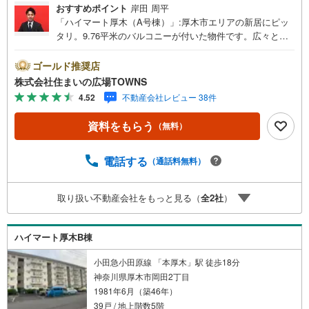
おすすめポイント
岸田 周平
「ハイマート厚木（A号棟）」:厚木市エリアの新居にピッ
タリ。9.76平米のバルコニーが付いた物件です。広々とし
たワイドバルコニーがあります。住み心地も充実した、き
れいな中古マンションです。モニターから顔が見えるTVイ
ゴールド推奨店
ンターホン付きです。浴室乾燥機のあるお風呂場は洗濯物
株式会社住まいの広場TOWNS
を干すときにも便利です。今回紹介するのは、専有面積が6
4.52
不動産会社レビュー 38件
2.92平米。
資料をもらう
（無料）
電話する
（通話料無料）
取り扱い不動産会社をもっと見る（
全
2
社
）
ハイマート厚木B棟
小田急小田原線 「本厚木」駅 徒歩18分
神奈川県厚木市岡田2丁目
1981年6月（築46年）
39戸 / 地上階数5階