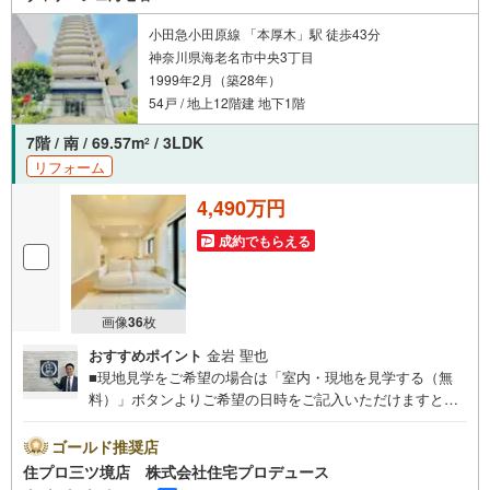
中に時間を気にする必要はありません。理想の住まい探し
を、心を込めてお手伝いさせて下さい
小田急小田原線 「本厚木」駅 徒歩43分
神奈川県海老名市中央3丁目
1999年2月（築28年）
54戸 / 地上12階建 地下1階
7階 / 南 / 69.57m
/ 3LDK
2
リフォーム
4,490万円
成約でもらえる
画像
36
枚
おすすめポイント
金岩 聖也
■現地見学をご希望の場合は「室内・現地を見学する（無
料）」ボタンよりご希望の日時をご記入いただけますとス
ムーズにご案内が可能です。■ 住プロは相鉄線に強い！ 住
プロは、相鉄線の不動産売買専門会社です！最新物件情報
ゴールド推奨店
や当社限定で販売する物件情報も多数ございますので、お
住プロ三ツ境店 株式会社住宅プロデュース
気軽にお問合せ下さい！ -------------- 弊社独自の住宅ローン