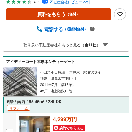
4.9
不動産会社レビュー 22件
提案システム 弊社ではファイナンシャル専門スタッフによ
る【丁寧な資金アドバイス】【ファイナンシャルプラン提
資料をもらう
（無料）
案書の作成】を随時行っております。意外に知らないお客
様が多い【定年時の住宅ローン残高】【住宅購入者だけが
加入できる無料の生命保険】【13年間もらえる、国からの
電話する
（通話料無料）
特別ボーナス】これから多くなる【教育費】住宅を買った
後から始まる【住宅ローン返済】65歳以上から必要になる
取り扱い不動産会社をもっと見る（
全
11
社
）
【老後の費用負担】住宅探しの【このタイミング】で不安
な部分を明確にしていきませんか？？ --------------
アイディーコート本厚木シティーゲート
小田急小田原線 「本厚木」駅 徒歩3分
神奈川県厚木市中町4丁目
2011年7月（築16年）
45戸 / 地上階数12階
5階 / 南西 / 65.46m
/ 2SLDK
2
リフォーム
4,299万円
成約でもらえる