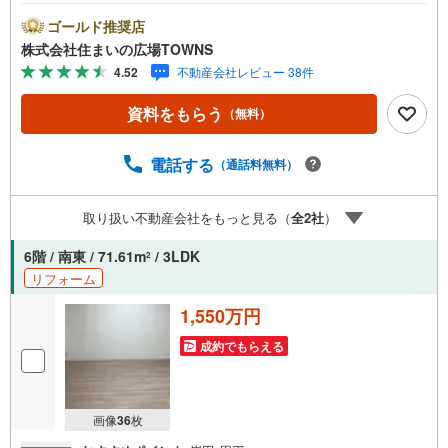
7.2平米の広さのバルコニー面積となっています。こちらの
物件は南向きです。全居室フローリングなのでお部屋の掃
ゴールド推奨店
除が簡単です。お風呂をすぐに温め直すことのできる、追
株式会社住まいの広場TOWNS
い焚き機能付きです。オートロック付き物件には部外者が
4.52
不動産会社レビュー 38件
無断で立ち入る事がないという安心感があります。【年中
無休/9:00～21:00】人気物件は特にお問い合わせが集中す
資料をもらう
（無料）
るため、お早めにお電話下さい。「室内・現地を見学す
る」ボタンよりご予約頂くとご見学がスムーズです。■その
他、各種ご相談も承っております。○住宅ローンのご相談○
電話する
（通話料無料）
ライフプランのシミュレーション■住まいの広場TOWNSか
らお客様へ経験豊富なスタッフが親身になってお客様に合
取り扱い不動産会社をもっと見る（
全
2
社
）
った物件をご紹介させて頂きます！ /他社様掲載物件も併せ
てご紹介可能ですのでお気軽にお問い合わせ下さい♪駐車
6階 / 南東 / 71.61m
/ 3LDK
2
場もございますので、お車でのお越しも大歓迎です！
リフォーム
1,550万円
成約でもらえる
画像
36
枚