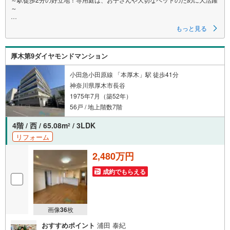
～
≪ 物件のポイント ≫
もっと見る
◇最寄りの「厚木駅」までは平坦徒歩2分！
◇平置きの近隣月極駐車場空きあり
◇大切なペットと一緒に生活できるマンションです
厚木第9ダイヤモンドマンション
◇周辺商業施設多数！開発のすすむ海老名駅までのアクセスも良好！
【売主様が居住中ですが、日程調整で室内見学が可能です】
小田急小田原線 「本厚木」駅 徒歩41分
現地での待ち合わせも可能です。まずは、お気軽にお問合せください。
神奈川県厚木市長谷
1975年7月（築52年）
▼ 弊社売主・限定物件も多数あり ▼
・エリア特化の豊富な実績！自社物件も多数取扱あり
56戸 / 地上階数7階
・地域密着の豊富な情報量で住まい探しをサポート！
・見学や資料請求はお気軽にどうぞ♪
4階 / 西 / 65.08m
/ 3LDK
2
リフォーム
▼ 他社掲載の物件もまとめてご紹介可 ▼
・効率よく複数を比較見学したい方、お任せください！
2,480万円
・ワンストップで比較検討！資金計画から丁寧に対応します。
成約でもらえる
▼ まずは話を聞いてみたい方も歓迎 ▼
・資金計画や住宅ローンのご相談のみでもお気軽に♪
▼ しつこい営業はいたしません ▼
・気になること、まずはメールでのお問い合わせでも結構です。
画像
36
枚
おすすめポイント
浦田 泰紀