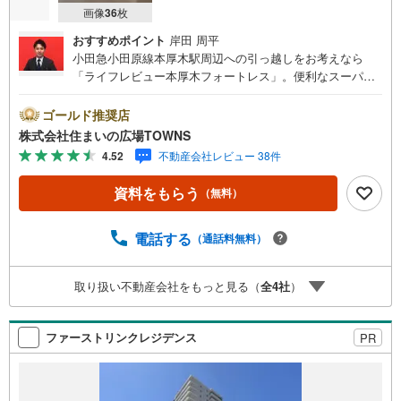
画像
36
枚
おすすめポイント
岸田 周平
小田急小田原線本厚木駅周辺への引っ越しをお考えなら
「ライフレビュー本厚木フォートレス」。便利なスーパー
「マックスバリュエクスプレス厚木下荻野店」まで117mで
す。綺麗に整備された中古マンションで清潔感を感じま
ゴールド推奨店
す。機能的で使いやすいシステムキッチン付きなので、お
株式会社住まいの広場TOWNS
料理を楽しめます。ここで紹介する物件は、部屋の向きが
4.52
不動産会社レビュー 38件
南西向きの物件です。浴室追焚機能を上手に使えば、水道
料金を抑えることができます。防犯カメラが付いています
資料をもらう
（無料）
ので、防犯対策を気にされる方でも安心です。
電話する
（通話料無料）
取り扱い不動産会社をもっと見る（
全
4
社
）
ファーストリンクレジデンス
PR