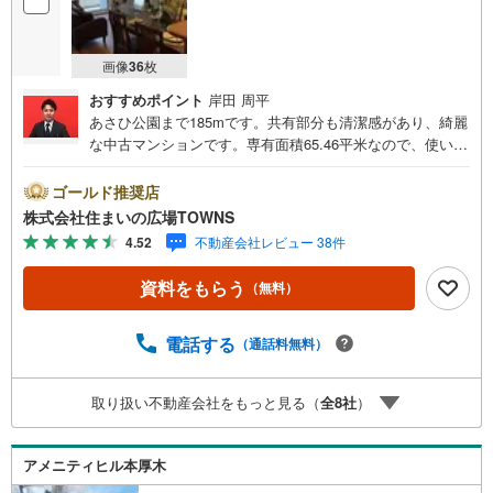
画像
36
枚
おすすめポイント
岸田 周平
あさひ公園まで185mです。共有部分も清潔感があり、綺麗
な中古マンションです。専有面積65.46平米なので、使い勝
手がいいです。TVインターホンで、モニターから来訪者が
確認できます。10.8平米のバルコニー面積の物件です。午
ゴールド推奨店
後まで明るい南西向きの物件で明るい生活をおくりましょ
株式会社住まいの広場TOWNS
う。デザイン性のあるシステムキッチン付きなので、キッ
4.52
不動産会社レビュー 38件
チンがお洒落なスペースになっています。楽しく快適な物
件、間取りが2SLDKで家族の仲も深まります。もしもの事
資料をもらう
（無料）
態を抑止する、オートロック機能が備わっています。宅配
ボックス付きですので不在時の荷物受け取りができます。
物件から徒歩3分のところに駅があるので、移動時間に余裕
電話する
（通話料無料）
を持つことができます。12階建てで街並みにも合ったおす
すめの物件です。TVインターホン付きなので、女性の方も
取り扱い不動産会社をもっと見る（
全
8
社
）
安心です。システムキッチン付きの物件で作業効率がとて
も良くなります。数ある物件の中から弊社の物件をご覧い
ただき、ありがとうございます。心を込めてお手伝いさせ
アメニティヒル本厚木
て下さい