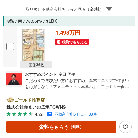
取り扱い不動産会社をもっと見る（
全
3
社
）
8階 / 南 / 76.55m
/ 3LDK
2
1,498万円
成約でもらえる
画像
36
枚
おすすめポイント
岸田 周平
こだわりで選びたい方におすすめ。厚木市エリアで住まい
をお探しなら「アメニティヒル本厚木」。ファミリー向け
のポイント、小鮎小学校が徒歩21分のところにあります。
きれいな中古マンションで住み心地にも充実しています。
ゴールド推奨店
オートロック付き物件なので、安心して暮らすことができ
株式会社住まいの広場TOWNS
ます。月額利用料金5000円の駐車場です。こちらは10階建
4.52
不動産会社レビュー 38件
ての建物です。バルコニーの広さが9.39平米の物件です。
資料をもらう
（無料）