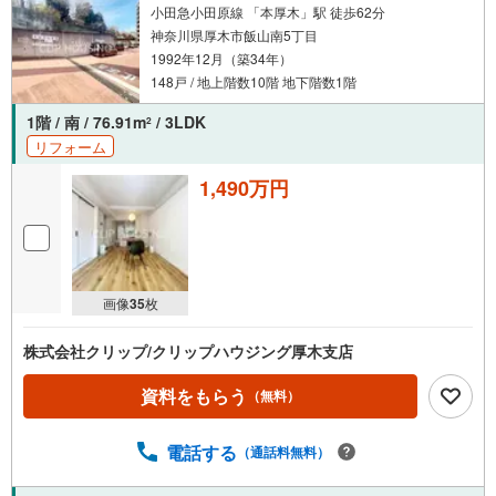
小田急小田原線 「本厚木」駅 徒歩62分
神奈川県厚木市飯山南5丁目
1992年12月（築34年）
148戸 / 地上階数10階 地下階数1階
1階 / 南 / 76.91m
/ 3LDK
2
リフォーム
1,490万円
画像
35
枚
株式会社クリップ/クリップハウジング厚木支店
資料をもらう
（無料）
電話する
（通話料無料）