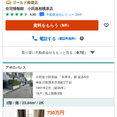
さい。【営業時間 10:00～19:00 火曜・水曜（祝日の場
ゴールド推奨店
合は営業いたします）】「資料請求」「内覧」のお問い合
住宅情報館 小田急相模原店
わせは上記時間内ですとスムーズにご対応が可能です。ス
4.95
不動産会社レビュー 24件
タッフ一同お客様のお問合せをお待ちしております。【住
宅ローン相談会】開催中無理のない住宅ローンの試算やご
資料をもらう
（無料）
購入の際にかかる諸費用の概算も行っております。しっか
りとした資金計画のアドバイスをさせて頂きますので、お
気軽にご相談ください。お客様第一主義をモット-にお引越
電話する
（通話料無料）
しをしてからも安心して住んでいただけるよう、末永く誠
実に努めさせて頂きます。住宅情報館にお越し頂けたら、
取り扱い不動産会社をもっと見る（
全
7
社
）
物件のご紹介だけではなく、お住まいの疑問、不安、お家
の事ならなんでもご相談いただけます。お客様の要望をお
伺いしながら誠心誠意、全力でサポートさせて頂きます。
アポロパレス
お客様一人一人に合わせたライフプランのご提案をさせて
いただきます。お気軽にご相談ください。
小田急小田原線 「本厚木」駅 徒歩6分
神奈川県厚木市旭町2丁目
1991年2月（築36年）
18戸 / 地上階数3階
2階 / 南 / 23.84m
/ 2K
2
730万円