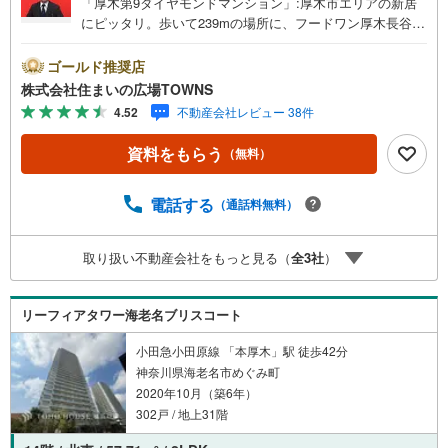
「厚木第9ダイヤモンドマンション」:厚木市エリアの新居
にピッタリ。歩いて239mの場所に、フードワン厚木長谷店
があります。快適な生活を送れる4LDKの物件情報ありま
す。こちらは南向きの物件です。ぜひ一度ご覧ください。
ゴールド推奨店
全居室収納設備が充実してると部屋が綺麗に保てるのでお
株式会社住まいの広場TOWNS
薦めです。追い焚き機能付の浴室です。こちらの物件には
4.52
不動産会社レビュー 38件
宅配ボックスがあります。デザイン性のあるシステムキッ
チン付きなので、キッチンがお洒落なスペースになってい
資料をもらう
（無料）
ます。南向きの物件のご紹介です。この物件は快適な室内
環境が魅力の中古マンションとなっています。浄水器があ
るので手軽に綺麗なお水が飲めます。開放感のある間取り
電話する
（通話料無料）
の4LDK物件です。オートロック付き物件なので、安心して
暮らすことができます。駐車料金は1ヵ月あたり1500円と
取り扱い不動産会社をもっと見る（
全
3
社
）
なっています。この度は、数ある物件の中から弊社の物件
をご覧いただき、誠にありがとうございます。もし気にな
る点があればお気軽にお問い合わせください。お客様の理
リーフィアタワー海老名ブリスコート
想の住まい探しを、心を込めてお手伝いさせていただきま
す。
小田急小田原線 「本厚木」駅 徒歩42分
神奈川県海老名市めぐみ町
2020年10月（築6年）
302戸 / 地上31階