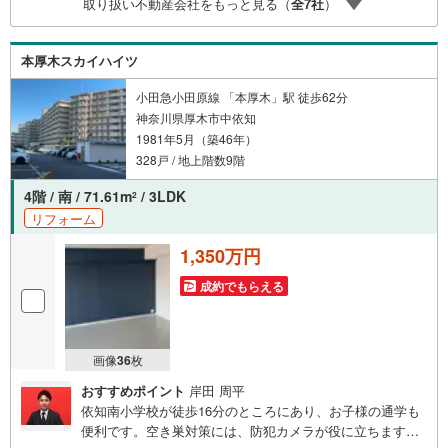
取り扱い不動産会社をもっと見る（
全
7
社
）
本厚木スカイハイツ
小田急小田原線 「本厚木」駅 徒歩62分
神奈川県厚木市中依知
1981年5月（築46年）
328戸 / 地上階数9階
4階 / 南 / 71.61m
/ 3LDK
2
リフォーム
1,350万円
成約でもらえる
画像
36
枚
おすすめポイント
岸田 周平
依知南小学校が徒歩16分のところにあり、お子様の通学も
便利です。空き巣対策には、防犯カメラが役に立ちます。