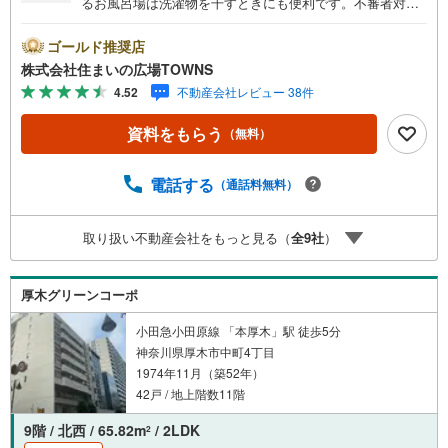
るお風呂場は洗濯物を干すときにも便利です。不審者対策
に欠かせないオートロックも備えています。幅広い方にお
勧めしたい高ニーズな4LDKの物件です。専有面積106.66平
ゴールド推奨店
米以上あるので広々と使えます。住み心地がしっかりと考
株式会社住まいの広場TOWNS
えられた中古マンションです。駅まで徒歩15分の物件で
4.52
不動産会社レビュー 38件
す。
資料をもらう
（無料）
電話する
（通話料無料）
取り扱い不動産会社をもっと見る（
全
9
社
）
厚木グリーンコーポ
小田急小田原線 「本厚木」駅 徒歩5分
神奈川県厚木市中町4丁目
1974年11月（築52年）
42戸 / 地上階数11階
9階 / 北西 / 65.82m
/ 2LDK
2