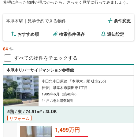
希望に合った物件が見つかったら、さっそく見学に行ってみましょう。
本厚木駅｜見学予約できる物件
条件変更
おすすめ順
検索条件保存
通知設定
84
件
すべての物件をチェックする
本厚木リバーサイドマンション参番館
小田急小田原線 「本厚木」駅 徒歩25分
神奈川県厚木市妻田東1丁目
1985年6月（築42年）
44戸 / 地上階数5階
5階 / 東 / 74.91m
/ 3LDK
2
リフォーム
1,499万円