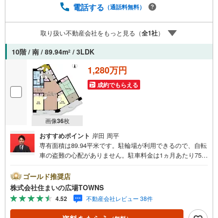
電話する
（通話料無料）
取り扱い不動産会社をもっと見る（
全
1
社
）
10階 / 南 / 89.94m
/ 3LDK
2
1,280万円
成約でもらえる
画像
36
枚
おすすめポイント
岸田 周平
専有面積は89.94平米です。駐輪場が利用できるので、自転
車の盗難の心配がありません。駐車料金は1ヵ月あたり750
0円となっています。和室はちょっとした安らぎ空間なので
あると重宝します。防犯カメラが付いていますので、防犯
ゴールド推奨店
対策を気にされる方でも安心です。中古でありながら、室
株式会社住まいの広場TOWNS
内もきれいな一押しのマンションとなっています。10階建
4.52
不動産会社レビュー 38件
ての物件で周辺環境も良いです。【年中無休/9:00～21:0
0】人気物件は特にお問い合わせが集中するため、お早めに