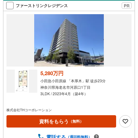
索
ファーストリンクレジデンス
PR
条
件
で
通
知
を
受
け
取
る
5,280万円
・
小田急小田原線 「本厚木」駅 徒歩23分
条
神奈川県海老名市河原口1丁目
件
3LDK / 2023年4月（築4年）
を
マ
株式会社THコーポレーション
イ
ペ
資料をもらう
（無料）
ー
ジ
電話する
（通話料無料）