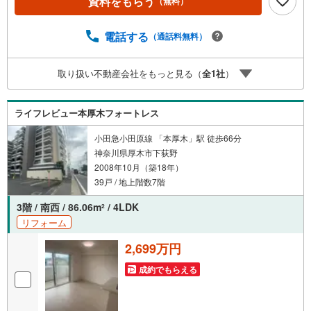
資料をもらう
（無料）
お電話下さい。「室内・現地を見学する」ボタンよりご予
約頂くとご見学がスムーズです。■その他、各種ご相談も承
っております。○住宅ローンのご相談○ライフプランのシミ
電話する
（通話料無料）
ュレーション■住まいの広場TOWNSからお客様へ経験豊富
なスタッフが親身になってお客様に合った物件をご紹介さ
取り扱い不動産会社をもっと見る（
全
1
社
）
せて頂きます！ /他社様掲載物件も併せてご紹介可能ですの
でお気軽にお問い合わせ下さい♪駐車場もございますの
で、お車でのお越しも大歓迎です！
ライフレビュー本厚木フォートレス
小田急小田原線 「本厚木」駅 徒歩66分
神奈川県厚木市下荻野
2008年10月（築18年）
39戸 / 地上階数7階
3階 / 南西 / 86.06m
/ 4LDK
2
リフォーム
2,699万円
成約でもらえる