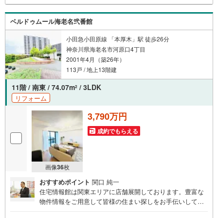
ベルドゥムール海老名弐番館
小田急小田原線 「本厚木」駅 徒歩26分
神奈川県海老名市河原口4丁目
2001年4月（築26年）
113戸 / 地上13階建
11階 / 南東 / 74.07m
/ 3LDK
2
リフォーム
3,790万円
成約でもらえる
画像
36
枚
おすすめポイント
関口 純一
住宅情報館は関東エリアに店舗展開しております。豊富な
物件情報をご用意して皆様の住まい探しをお手伝いしてお
ります。まずは最寄りの住宅情報館にお気軽にご相談くだ