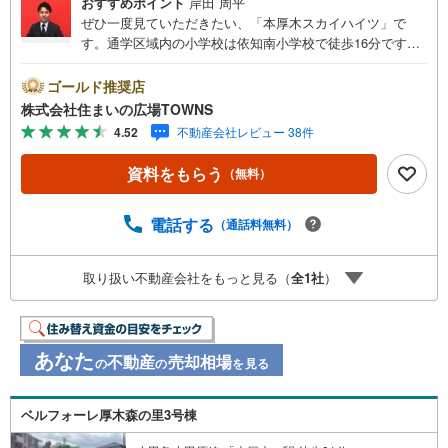
おすすめポイント
岸田 周平
ぜひ一度見ていただきたい、「本厚木スカイハイツ」で
す。通学区域内の小学校は依知南小学校で徒歩16分です。
南東向きの物件をご紹介しています。物件の向きも確認し
ましょう。管理人が常駐しているので、安心安全な生活を
ゴールド推奨店
送る事が出来ます。バルコニーの広さは7.2平米です。もし
株式会社住まいの広場TOWNS
もの事態を抑止する、オートロック機能が備わっていま
4.52
不動産会社レビュー 38件
す。マンションにどんな人が住んでいるのかも中古マンシ
ョンなら事前に知れます。【年中無休/9:00～21:00】人気
資料をもらう
（無料）
物件は特にお問い合わせが集中するため、お早めにお電話
下さい。「室内・現地を見学する」ボタンよりご予約頂く
とご見学がスムーズです。■その他、各種ご相談も承ってお
電話する
（通話料無料）
ります。○住宅ローンのご相談○ライフプランのシミュレー
ション■住まいの広場TOWNSからお客様へ経験豊富なスタ
取り扱い不動産会社をもっと見る（
全
1
社
）
ッフが親身になってお客様に合った物件をご紹介させて頂
きます！ /他社様掲載物件も併せてご紹介可能ですのでお気
軽にお問い合わせ下さい♪駐車場もございますので、お車
でのお越しも大歓迎です！
あなた
不動産
売却相場
の
の
を見る
ベルフォーレ厚木森の里3号棟