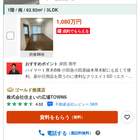
1階 / 南 / 62.92m
/ 3LDK
2
1,080万円
成約でもらえる
画像
36
枚
おすすめポイント
岸田 周平
ハイマート厚木B棟:小田急小田原線本厚木駅にも近くて便
利。薬や日用品を買うのに便利なクリエイトSD（エス・デ
ィー） 厚木岡田店まで304mです。駐輪場があるのでバイ
クも自転車も安心して停めることができます。交通のアク
ゴールド推奨店
セスがしやすくと色んな所に行きやすいです。広々とした
株式会社住まいの広場TOWNS
ワイドバルコニーをご活用いただけます。バルコニーの広
4.52
不動産会社レビュー 38件
さは9.76平米です。3LDKの物件で快適な日々を過ごしまし
ょう。
資料をもらう
（無料）
電話する
（通話料無料）