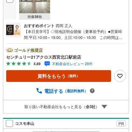
画像
36
枚
おすすめポイント
西岡 正人
【本日見学可】◇現地説明会開催（要事前予約）■営業時
間:平日:10:00～19:00、土日:10:00～19:30 この時間はお
電話でのご案内がスムーズです。【物件の特徴】・JR甲南
山手駅徒歩5分。2026年4月に全フローリング・全クロス貼
ゴールド推奨店
替、畳貼替、システムキッチン・独立洗面台・トイレ・洗
センチュリー21アクロス西宮北口駅前店
濯パン・建具新調のリフォーム済み。○センチュリー21ア
4.89
不動産会社レビュー 28件
クロスグループの3つの特徴○■センチュリー21グループで2
8年連続No.1（1997年～2024年兵庫地区仲介実績） 西
資料をもらう
（無料）
宮・尼崎・伊丹・宝塚にて8店舗展開中。阪神間での購入や
売却は当店にお任せ下さい■お客様駐車場、キッズスペース
がございます。 8店舗すべて駅前にございますが、お車で
電話する
（通話料無料）
のお越しも大歓迎です。 お子様連れでもご安心くださ
い。■取り扱い物件多数ございます。 地域密着の当店では
取り扱い不動産会社をもっと見る（
全
3
社
）
2000万円台の新築戸建や、1000万円台の中古マンションを
始め多数物件を取り扱っています。Yahoo！不動産に掲載
しきれない物件もご紹介できます。お気軽にお問合せくだ
コスモ本山
PR
さい。