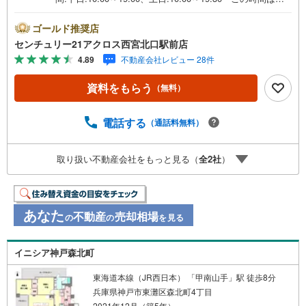
電話でのご案内がスムーズです。【物件の特徴】・南向き
専用庭付きの角住戸になります。JR「甲南山手」駅徒歩7
ゴールド推奨店
分の交通便利な立地です。周辺スーパーを始めさまざまな
センチュリー21アクロス西宮北口駅前店
生活施設が揃っています。○センチュリー21アクロスグル
4.89
不動産会社レビュー 28件
ープの3つの特徴○■センチュリー21グループで28年連続No.
1（1997年～2024年兵庫地区仲介実績） 西宮・尼崎・伊
資料をもらう
（無料）
丹・宝塚にて8店舗展開中。阪神間での購入や売却は当店に
お任せ下さい■お客様駐車場、キッズスペースがございま
す。 8店舗すべて駅前にございますが、お車でのお越しも
電話する
（通話料無料）
大歓迎です。 お子様連れでもご安心ください。■取り扱い
物件多数ございます。 地域密着の当店では2000万円台の
取り扱い不動産会社をもっと見る（
全
2
社
）
新築戸建や、1000万円台の中古マンションを始め多数物件
を取り扱っています。Yahoo！不動産に掲載しきれない物
件もご紹介できます。お気軽にお問合せください。
あなた
不動産
売却相場
の
の
を見る
イニシア神戸森北町
東海道本線（JR西日本） 「甲南山手」駅 徒歩8分
兵庫県神戸市東灘区森北町4丁目
2021年12月（築5年）