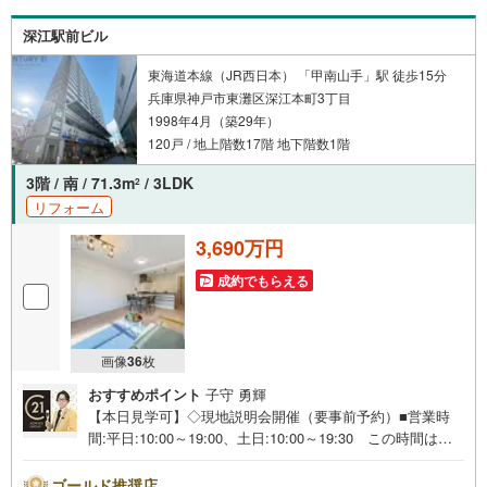
に審査が可能！4.物件のお引渡し後に必要になったお家の
リフォームも弊社のリフォームプランナーがご提案！
深江駅前ビル
東海道本線（JR西日本） 「甲南山手」駅 徒歩15分
兵庫県神戸市東灘区深江本町3丁目
1998年4月（築29年）
120戸 / 地上階数17階 地下階数1階
3階 / 南 / 71.3m
/ 3LDK
2
リフォーム
3,690万円
成約でもらえる
画像
36
枚
おすすめポイント
子守 勇輝
【本日見学可】◇現地説明会開催（要事前予約）■営業時
間:平日:10:00～19:00、土日:10:00～19:30 この時間はお
電話でのご案内がスムーズです。【物件の特徴】・阪神
「深江」駅徒歩1分の交通非常に便利な立地になります。室
ゴールド推奨店