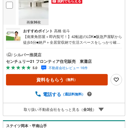
成約でもらえる
画像
36
枚
おすすめポイント
高橋 佑斗
【南東角部屋＋即内覧可！】42帖超のLDK■阪急芦屋駅から
徒歩5分■納戸＋全居室収納で生活スペースをしっかり確保
できます■陽当たりの良いL字バルコニーがあるのでお洗濯
も快適です 特徴・専有面積130平米超のゆとりある住空
シルバー推奨店
間・総戸数104戸のコミュニティで管理人日勤の管理体制・
センチュリー21 フロンティア住宅販売 東灘店
プライバシー性に配慮された独立性の高い各居室 リフォー
5.0
不動産会社レビュー 16件
ム内容（令和6年3月）・和室を洋室に間取り変更・フロー
リング、クロス張替・キッチン、トイレ、給湯器、浴室、
資料をもらう
（無料）
洗面、建具交換 立地・山手小学校まで徒歩約12分・山手中
学校まで徒歩約7分 弊社が選ばれる理由 1.お金の扱い方の
プロ、ファイナンシャルプランナーが資金計画をサポート
電話する
（通話料無料）
2.買い替えなどにも対応できる売却専門チームあり3.たく
さんの銀行と繋がりがあるため、最も低金利になるように
取り扱い不動産会社をもっと見る（
全
3
社
）
審査が可能4.物件のお引渡し後に必要になったお家のリフ
ォームも弊社のリフォームプランナーがご提案5.定期的に
ご連絡を繋ぎ、有事の際に迅速にサポートいたしますお気
ステイツ岡本・甲南山手
軽にお問合せください！