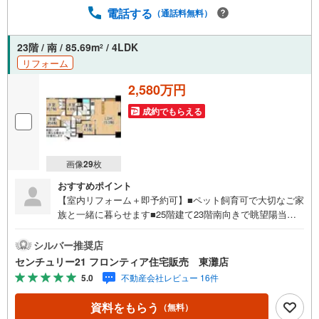
務教育学校港島学園 約500m♪グルメシティ 約400mお家探
電話する
（通話料無料）
しは、トラストホームにお任せください！〇定休日はござ
いません。お時間帯も、お客様のご都合に可能な限りおこ
たえします♪〇急なご予約も大歓迎です♪〇住宅ローン相
23階 / 南 / 85.69m
/ 4LDK
2
談、買替相談もお任せください！詳しくは弊社HPをご覧く
リフォーム
ださいませ♪〇神戸市全域、明石・芦屋・西宮・宝塚・三
2,580万円
田市など 幅広いエリアで物件のご紹介が可能です♪
成約でもらえる
画像
29
枚
おすすめポイント
【室内リフォーム＋即予約可】■ペット飼育可で大切なご家
族と一緒に暮らせます■25階建て23階南向きで眺望陽当た
り通風良好です■港島学園小中学校まで徒歩7分とお子様の
通学にも安心の距離 特徴・スーパーグルメシティまで徒歩
シルバー推奨店
10分、ファミリマートまで徒歩4分とお買い物に便利な立
センチュリー21 フロンティア住宅販売 東灘店
地・各居室には収納があり収納スペース豊富でお部屋が整
5.0
不動産会社レビュー 16件
います・LDK15.3帖ありご家族ゆったり過ごせます リフォ
ーム内容・キッチン/バス/トイレ/洗面 新調・全室クロス
資料をもらう
（無料）
張替え・フローリング張替え・建具交換 立地●港島学園小