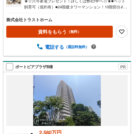
★☆只今家電プレゼント！詳しくは弊社HPへ☆★■ペット
飼育可（規約有）■24階建タワーマンション！10階部分♪■
令和8年2月リフォーム済■ポートライナー「みなとじま」
歩7分■オール電化マンション■高層階！10階部分♪■バルコ
株式会社トラストホーム
ニーに面した明るい約15帖LDK■収納充実！全居室収納、フ
ァミリーCL、SIC■オートロック有でセキュリティ安心■
資料をもらう
（無料）
小・中学校、スーパー、病院が徒歩10分圏内◎アフターサ
ービス保証付◎24時間365日緊急対応サービス〈リフォー
電話する
（通話料無料）
ム内容〉・システムキッチン新調・洗面化粧台新調・ユニ
ットバス新調・トイレ新調・建具新調・専有部分配管新
調・クロス・床材貼替・ハウスクリーニングなどお家探し
は、トラストホームにお任せください！ご相談はお気軽に
ポートピアプラザB棟
PR
♪〇定休日はございません。お客様のご都合に可能な限り
おこたえします♪〇住宅ローン相談、買替相談もお任せく
ださい！〇神戸市全域、明石・芦屋・西宮・宝塚・三田市
など 幅広いエリアで物件のご紹介が可能です♪
2,580万円