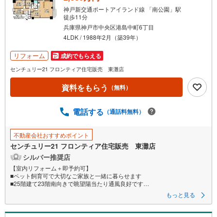
神戸新交通ポートアイランド線 「南公園」駅
徒歩11分
兵庫県神戸市中央区港島中町6丁目
4LDK / 1988年2月（築39年）
リフォーム
成約でもらえる
センチュリー21 フロンティア住宅販売 東灘店
資料をもらう
（無料）
電話する
（通話料無料）
不動産会社おすすめポイント
センチュリー21 フロンティア住宅販売 東灘店
シルバー推奨店
【室内リフォーム＋即予約可】
■ペット飼育可で大切なご家族と一緒に暮らせます
■25階建て23階南向きで眺望陽当たり通風良好です
■港島学園小中学校まで徒歩7分とお子様の通学にも安心の距離
もっと見る
特徴
・スーパーグルメシティまで徒歩10分、ファミリマートまで徒歩4分とお買