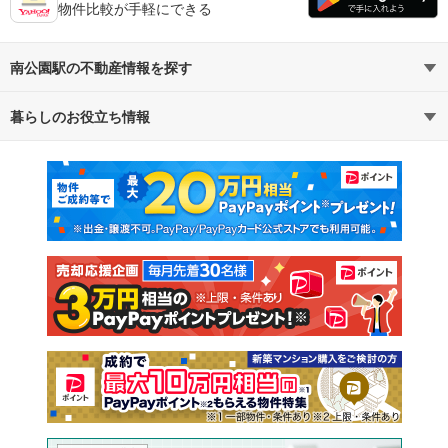
物件比較が手軽にできる
南公園駅の不動産情報を探す
暮らしのお役立ち情報
不動産・住宅
賃貸住宅
マンションカタログ
教えて！住まいの先生
新築マンション
中古マンション
新築一戸建て
中古一戸建て
注文住宅
土地
売却査定