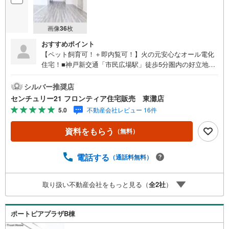
画像
36
枚
おすすめポイント
【ペット飼育可！＋即内覧可！】火の元安心なオール電化
住宅！■神戸新交通「市民広場駅」徒歩5分圏内の好立地！
■南西向きバルコニーにつき陽当たり通風良好！■令和7年8
月リフォーム！ 特徴・スーパー・コンビニまで徒歩10分圏
シルバー推奨店
内で生活至便！・全室洋室、豊富な収納スペースあり！・
センチュリー21 フロンティア住宅販売 東灘店
ワイドバルコニー毎日気持ち良くお洗濯！ リフォーム内
5.0
不動産会社レビュー 16件
容・システムキッチン、洗面化粧台、ユニットバス、トイ
レ新調・洗濯パン新調・クロス、フローリング貼替・建具
資料をもらう
（無料）
交換・和室から洋室に変更・ハウスクリーニングなど 立
地・港島学園まで徒歩約7分 弊社が選ばれる理由 1.お金の
扱い方のプロ、ファイナンシャルプランナーが資金計画を
電話する
（通話料無料）
サポート！2.買い替えなどにも対応できる売却専門チーム
あり！3.たくさんの銀行と繋がりがあるため、最も低金利
取り扱い不動産会社をもっと見る（
全
2
社
）
になるように審査が可能！4.物件のお引渡し後に必要にな
ったお家のリフォームも弊社のリフォームプランナーがご
提案！5.定期的にご連絡を繋ぎ、有事の際に迅速にサポー
ポートピアプラザB棟
トいたします