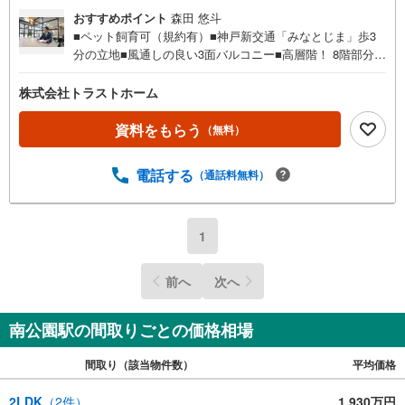
おすすめポイント
森田 悠斗
■ペット飼育可（規約有）■神戸新交通「みなとじま」歩3
分の立地■風通しの良い3面バルコニー■高層階！ 8階部分♪
■南西向き 陽当り通風良好■86.59平米の3LDK＋サンルーム
■バルコニーに面した明るく広々とした約19帖LDK■全居室
株式会社トラストホーム
6帖以上あるゆとりある間取■住空間スッキリ！居室収納■
食洗機付！お料理の後片付けをサポート◎■小・中学校、ス
資料をもらう
（無料）
ーパー、病院が徒歩10分圏内で生活便利♪港島学園 約150m
♪グルメシティ 約200mお家探しは、トラストホームにお任
電話する
（通話料無料）
せください！〇定休日はございません。お時間帯も、お客
様のご都合に可能な限りおこたえします♪〇急なご予約も
大歓迎です♪〇住宅ローン相談、買替相談もお任せくださ
い！詳しくは弊社HPをご覧くださいませ♪〇神戸市全域、
1
明石・芦屋・西宮・宝塚・三田市など 幅広いエリアで物
件のご紹介が可能です♪
前へ
次へ
南公園駅の間取りごとの価格相場
間取り（該当物件数）
平均価格
2LDK
（
2
件）
1,930万円