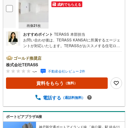
成約でもらえる
画像
21
枚
おすすめポイント
TERASS 本部担当
お問い合わせ後は、TERASS KANSAIに所属するエージェ
ントが対応いたします。TERASSがおススメする住宅ロー
ン【 auじぶん銀行 】変動金利 1.030％（諸条件適用の場
合）・がん100％保障団信が【金利上乗せなし】で加入可
ゴールド推奨店
能！・頭金0円でも可能！・諸費用も、物件価格の10％まで
株式会社TERASS
は融資可能！※2026年8月現在■バルコニーが南東側に面し
-.--
不動産会社レビュー 2件
た、陽当たり・通風良好な住まい■自然光に包まれるサンル
ーム付き■棟内1階にローソン有り。スーパー・ドラッグス
資料をもらう
（無料）
トアも徒歩圏内の快適な住環境♪■管理体制良好【リフォー
ム内容】○新規交換:キッチン/浴室/洗面台/防水パン/トイレ/
建具○張替:フローリング/クロス○ダウンライト設置○カーテ
電話する
（通話料無料）
ンレール交換他
ポートピアプラザA棟
神戸新交通ポートアイランド線 「南公園」駅 徒歩11