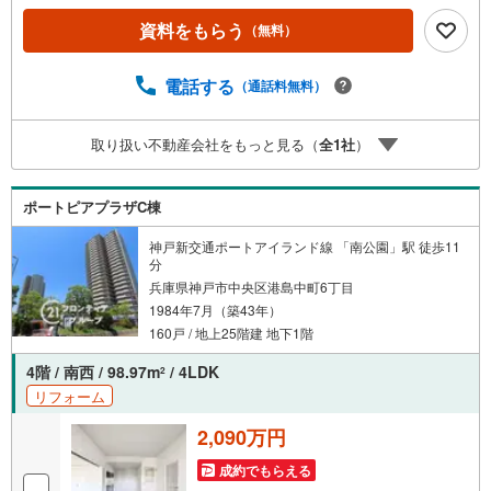
トバス新調・洗面化粧台、トイレ新調・クロス全面、フロ
資料をもらう
（無料）
ーリング張替・和室から洋室への変更 立地・神戸市立義務
教育学校港島学園（小学校）まで徒歩約8分・神戸市立義務
教育学校港島学園（中学校）まで徒歩約8分 弊社が選ばれ
電話する
（通話料無料）
る理由 1.お金の扱い方のプロ、ファイナンシャルプランナ
ーが資金計画をサポート2.買い替えなどにも対応できる売
取り扱い不動産会社をもっと見る（
全
1
社
）
却専門チームあり！3.たくさんの銀行と繋がりがあるた
め、最も低金利になるように審査が可能弊社は専門家同士
が連携をとっているため、より多くの知見がございますお
ポートピアプラザC棟
気軽にお問合せください！
神戸新交通ポートアイランド線 「南公園」駅 徒歩11
分
兵庫県神戸市中央区港島中町6丁目
1984年7月（築43年）
160戸 / 地上25階建 地下1階
4階 / 南西 / 98.97m
/ 4LDK
2
リフォーム
2,090万円
成約でもらえる