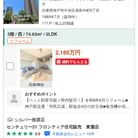
分
兵庫県神戸市中央区港島中町6丁目
1989年7月（築38年）
171戸 / 地上25階建
3階 / 西 / 74.63m
/ 2LDK
2
リフォーム
2,180万円
成約でもらえる
画像
36
枚
おすすめポイント
【ペット飼育可能＋即内覧可！】令和8年6月リフォーム■
神戸新交通「市民広場」駅徒歩4分の好立地■食洗機や浴室
乾燥機など設備充実！■16帖の広々としたLDKで家族団らん
の時間を過ごせます 特徴・全居室に収納がありウォークイ
シルバー推奨店
ンクローゼットも完備・16.36m2のゆったりとしたバルコ
センチュリー21 フロンティア住宅販売 東灘店
ニー付き・管理人日勤の体制でセキュリティ面も配慮され
5.0
不動産会社レビュー 16件
ています リフォーム内容・システムキッチン新調・ユニッ