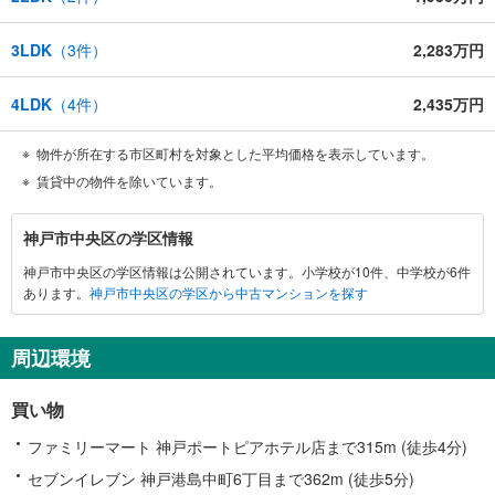
3LDK
（
3
件）
2,283万円
4LDK
（
4
件）
2,435万円
物件が所在する市区町村を対象とした平均価格を表示しています。
賃貸中の物件を除いています。
神
神戸市中央区の学区情報
戸
神戸市中央区の学区情報は公開されています。小学校が10件、中学校が6件
市
あります。
神戸市中央区の学区から中古マンションを探す
中
央
区
周辺環境
に
関
買い物
す
る
ファミリーマート 神戸ポートピアホテル店まで315m (徒歩4分)
情
セブンイレブン 神戸港島中町6丁目まで362m (徒歩5分)
報