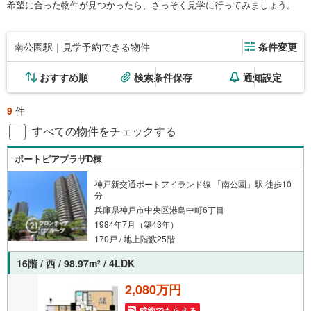
希望に合った物件が見つかったら、さっそく見学に行ってみましょう。
南公園駅｜見学予約できる物件
条件変更
おすすめ順
検索条件保存
通知設定
9
件
すべての物件をチェックする
ポートピアプラザD棟
神戸新交通ポートアイランド線 「南公園」駅 徒歩10
分
兵庫県神戸市中央区港島中町6丁目
1984年7月（築43年）
170戸 / 地上階数25階
16階 / 西 / 98.97m
/ 4LDK
2
2,080万円
成約でもらえる