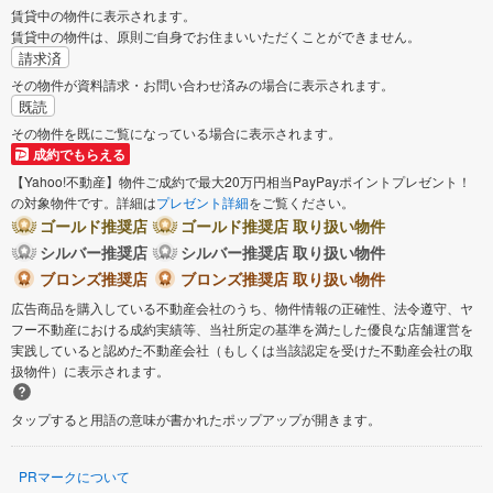
賃貸中の物件に表示されます。
賃貸中の物件は、原則ご自身でお住まいいただくことができません。
請求済
その物件が資料請求・お問い合わせ済みの場合に表示されます。
既読
その物件を既にご覧になっている場合に表示されます。
成約でもらえる
【Yahoo!不動産】物件ご成約で最大20万円相当PayPayポイントプレゼント！
の対象物件です。詳細は
プレゼント詳細
をご覧ください。
ゴールド推奨店
ゴールド推奨店 取り扱い物件
シルバー推奨店
シルバー推奨店 取り扱い物件
ブロンズ推奨店
ブロンズ推奨店 取り扱い物件
広告商品を購入している不動産会社のうち、物件情報の正確性、法令遵守、ヤ
フー不動産における成約実績等、当社所定の基準を満たした優良な店舗運営を
実践していると認めた不動産会社（もしくは当該認定を受けた不動産会社の取
扱物件）に表示されます。
タップすると用語の意味が書かれたポップアップが開きます。
PRマークについて