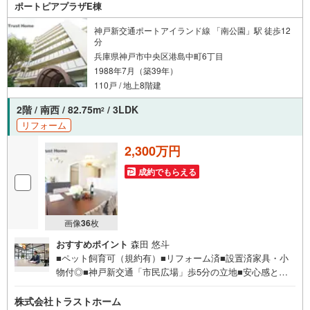
ポートピアプラザE棟
い物に便利な立地
・各居室には収納があり収納スペース豊富でお部屋が整います
・LDK15.3帖ありご家族ゆったり過ごせます
神戸新交通ポートアイランド線 「南公園」駅 徒歩12
分
リフォーム内容
兵庫県神戸市中央区港島中町6丁目
・キッチン/バス/トイレ/洗面 新調
1988年7月（築39年）
・全室クロス張替え
・フローリング張替え
110戸 / 地上8階建
・建具交換
2階 / 南西 / 82.75m
/ 3LDK
2
立地
リフォーム
●港島学園小学校まで徒歩約7分
・港島学園中学校まで徒歩約7分
2,300万円
弊社が選ばれる理由
成約でもらえる
1.お金の扱い方のプロ、ファイナンシャルプランナーが資金計画をサポー
ト！
2.買い替えなどにも対応できる売却専門チームあり！
3.たくさんの銀行と繋がりがあるため、最も低金利になるように審査が可
能！
画像
36
枚
弊社は専門家同士が連携をとっているため、より多くの知見がございま
おすすめポイント
森田 悠斗
す。
■ペット飼育可（規約有）■リフォーム済■設置済家具・小
お気軽にお問合せください！
物付◎■神戸新交通「市民広場」歩5分の立地■安心感と地
球にやさしいオール電化住宅■南西向き 陽当り通風良好■8
2.75平米の3LDK 2階部分■バルコニーに面した明るい約17
株式会社トラストホーム