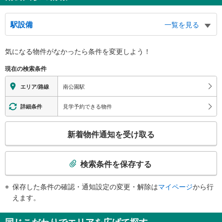
駅設備
一覧を見る
バリアフリー状況
気になる物件がなかったら
条件を変更しよう！
※段差なしでの移動経路
（○：有り △：要駅員設備 ×：無し）
現在の検索条件
地上⇔改札⇔ホーム：○
エレベータ
南公園駅
エリア/路線
・ホーム⇔改札
エスカレータ
見学予約できる物件
詳細条件
・ホーム⇔改札
こ
トイレ
新着物件通知を受け取る
の
《車椅子対応》《ベビーベッド》
検
・改札内
索
検索条件を保存する
条
件
保存した条件の確認・通知設定の変更・解除は
マイページ
から行
で
えます。
通
知