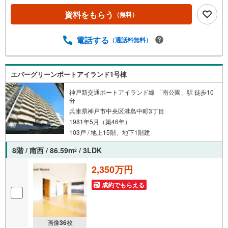
帖LDK■6帖以上の居室が2部屋あるゆとりある間取■収納充
実！全居室・廊下収納、ウォークインCL■設備充実！浴室
資料をもらう
（無料）
乾燥機、食洗器など■モニタ付インターホン有でセキュリテ
ィ安心■不在時の荷物の受け取りに便利な宅配ボックス■全
電話する
（通話料無料）
室洋室でお掃除かんたん♪■小学校、スーパー、病院が徒歩
10分圏内で生活便利〈令和7年6月リフォーム内容〉・シス
テムキッチン新調・洗面化粧台新調・ユニットバス新調・
温水洗浄便座付トイレ新調・クロス・フローリング貼替・
エバーグリーンポートアイランド1号棟
建具新調など♪港島学園小学校 約800m♪グルメシティポー
神戸新交通ポートアイランド線 「南公園」駅 徒歩10
ト 約800mお家探しは、トラストホームにお任せくださ
分
い！
兵庫県神戸市中央区港島中町3丁目
1981年5月（築46年）
103戸 / 地上15階、地下1階建
8階 / 南西 / 86.59m
/ 3LDK
2
2,350万円
成約でもらえる
画像
36
枚