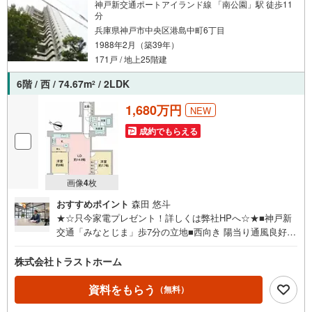
神戸新交通ポートアイランド線 「南公園」駅 徒歩11
分
兵庫県神戸市中央区港島中町6丁目
1988年2月（築39年）
171戸 / 地上25階建
6階 / 西 / 74.67m
/ 2LDK
2
1,680万円
NEW
成約でもらえる
画像
4
枚
おすすめポイント
森田 悠斗
★☆只今家電プレゼント！詳しくは弊社HPへ☆★■神戸新
交通「みなとじま」歩7分の立地■西向き 陽当り通風良好■7
4.67平米の2LDK 6階部分■バルコニーに面した明るいリビ
ング■全居室6帖以上あるゆとりある間取■住空間スッキ
株式会社トラストホーム
リ！全居室・洗面室収納■モニタ付インターホン有でセキュ
リティ安心■全室洋室でお掃除かんたん♪■小・中学校、ス
資料をもらう
（無料）
ーパー、病院が徒歩10分圏内で生活便利〈周辺環境〉♪義