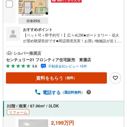
画像
25
枚
おすすめポイント
【ペット可＋即予約可！】広々4LDK■ポートタワー・花火
が望め眺望良好です■周辺環境充実！お買い物施設が近く生
活至便な立地■収納スペース豊富！お部屋がスッキリ片付き
ます 特徴・広々98.97m2！和室もあり部屋数豊富・安心安
シルバー推奨店
全なオール電化、お掃除もスムーズにできます・ポートア
センチュリー21 フロンティア住宅販売 東灘店
イランド線、2駅徒歩圏内にあり通勤通学に便利・明るい日
5.0
不動産会社レビュー 16件
差しが差し込むサンルーム付き 立地・義務教育学校港島学
園小学校まで徒歩約4分・義務教育学校港島学園中学校まで
資料をもらう
（無料）
徒歩約9分 弊社が選ばれる理由 1.お金の扱い方のプロ、フ
ァイナンシャルプランナーが資金計画をサポート！2.買い
替えなどにも対応できる売却専門チームあり！3.たくさん
電話する
（通話料無料）
の銀行と繋がりがあるため、最も低金利になるように審査
が可能！4.物件のお引渡し後に必要になったお家のリフォ
22階 / 南東 / 87.96m
/ 3LDK
2
ームも弊社のリフォームプランナーがご提案！5.定期的に
リフォーム
ご連絡を繋ぎ、有事の際に迅速にサポートいたします弊社
は専門家同士が連携をとっているため、より多くの知見が
2,199万円
ございます。お気軽にお問合せください！