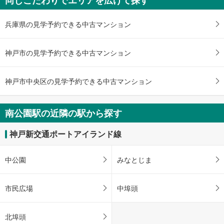
同じこだわりでエリアを広げて探す
を
受
兵庫県の見学予約できる中古マンション
け
取
る
神戸市の見学予約できる中古マンション
・
条
件
神戸市中央区の見学予約できる中古マンション
を
マ
南公園駅の近隣の駅から探す
イ
ペ
神戸新交通ポートアイランド線
ー
ジ
に
中公園
みなとじま
保
存
市民広場
中埠頭
す
る
北埠頭