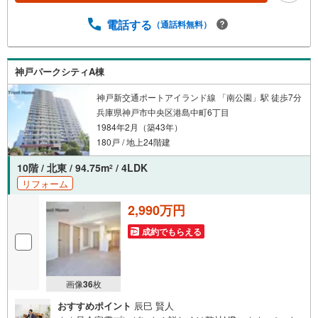
学校まで徒歩約7分・港島学園中学校まで徒歩約7分 弊社が
選ばれる理由 1.お金の扱い方のプロ、ファイナンシャルプ
電話する
（通話料無料）
ランナーが資金計画をサポート！2.買い替えなどにも対応
できる売却専門チームあり！3.たくさんの銀行と繋がりが
あるため、最も低金利になるように審査が可能！弊社は専
神戸パークシティA棟
門家同士が連携をとっているため、より多くの知見がござ
います。お気軽にお問合せください！
神戸新交通ポートアイランド線 「南公園」駅 徒歩7分
兵庫県神戸市中央区港島中町6丁目
1984年2月（築43年）
180戸 / 地上24階建
10階 / 北東 / 94.75m
/ 4LDK
2
リフォーム
2,990万円
成約でもらえる
画像
36
枚
おすすめポイント
辰巳 賢人