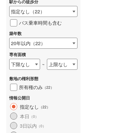
駅からの徒歩分
和歌山線
(
9
)
指定なし
（
22
）
東西線
(
173
)
バス乗車時間も含む
予讃線
(
11
)
築年数
詳しく見る
高徳線
(
15
)
20年以内
（
22
）
牟岐線
(
6
)
専有面積
山陽本線（JR九州）
(
5
)
下限なし
上限なし
~
篠栗線
(
28
)
敷地の権利形態
指宿枕崎線
(
24
)
所有権のみ
（
22
）
筑肥線
(
6
)
情報公開日
久大本線
(
27
)
指定なし
（
22
）
本日
（
0
）
日田彦山線
(
10
)
3日以内
（
0
）
筑豊本線
(
6
)