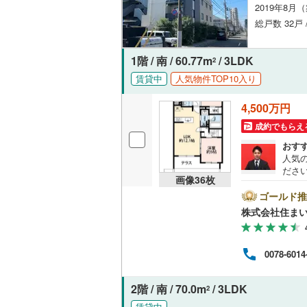
2019年8月
オンライン対
桜井線
(
9
)
総戸数 32戸
オンライ
阪和線
(
59
1階 / 南 / 60.77m
/ 3LDK
2
おおさか
オンライ
賃貸中
人気物件TOP10入り
内子線
(
0
)
4,500万円
鳴門線
(
0
)
成約でもらえ
土讃線
(
2
)
おす
人気
鹿児島本
ださい
画像
36
枚
め、
三角線
(
6
)
とご
ゴールド推
ンの
株式会社住まい
長崎本線
(
様へ
きま
さい
佐世保線
(
0078-6014
豊肥本線
(
2階 / 南 / 70.0m
/ 3LDK
2
日南線
(
15
賃貸中