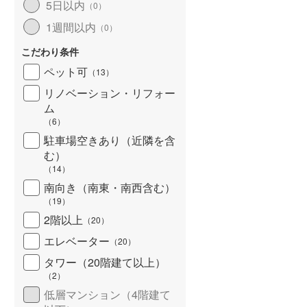
5日以内
（
0
）
北海道新幹線
(
0
)
1週間以内
（
0
）
山形新幹線
(
87
)
こだわり条件
東海道新幹線
(
177
)
ペット可
（
13
）
九州新幹線
(
50
)
リノベーション・リフォー
ム
（
6
）
駐車場空きあり（近隣を含
札幌市営地下鉄東豊線
(
20
)
む）
（
14
）
東京メトロ銀座線
(
287
)
南向き（南東・南西含む）
（
19
）
東京メトロ日比谷線
(
411
)
2階以上
（
20
）
東京メトロ有楽町線
(
464
)
エレベーター
（
20
）
東京メトロ副都心線
(
230
)
タワー（20階建て以上）
（
2
）
都営新宿線
(
219
)
低層マンション（4階建て
横浜市営地下鉄グリーンライン