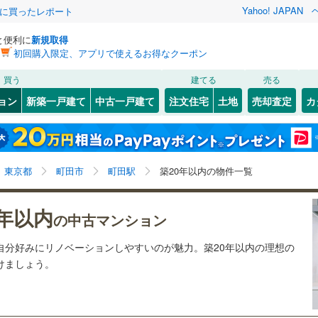
Yahoo! JAPAN
際に買ったレポート
と便利に
新規取得
初回購入限定、アプリで使えるお得なクーポン
検索条件を保存しました
買う
建てる
売る
19
)
札沼線
(
14
)
リノベーション
ョン
新築一戸建て
中古一戸建て
注文住宅
土地
売却査定
カ
この検索条件の新着物件通知は、
マイページ
から設定できます。
室蘭本線
(
0
)
ション・リフォーム
築古・築30年以上
（
0
）
岩手
宮城
秋田
山形
0
)
富良野線
(
2
)
)
(
8
)
(
4
)
(
5
)
(
3
)
(
4
)
(
3
)
町田駅、築20年以内
神奈川
埼玉
千葉
茨城
2
)
釧網本線
(
0
)
東京都
町田市
町田駅
築20年以内の物件一覧
7
)
水郡線
(
23
)
クスあり
（
20
）
24時間ゴミ出し可
（
8
）
八王子みなみ野
長野
富山
石川
福井
5
)
(
24
)
(
1
)
(
2
)
(
30
)
0年以内
の中古マンション
2
)
上越線
(
11
)
検索条件を保存する
ルーム
（
1
）
エレベーター
（
20
）
閉じる
閉じる
お気に入りリストを見る
お気に入りリストを見る
閉じる
閉じる
岐阜
静岡
三重
(
3
)
自分好みにリノベーションしやすいのが魅力。築20年以内の理想の
水戸線
(
2
)
きあり（近隣を含む）
オートロック
（
20
）
マイページ
つけましょう。
)
仙山線
(
16
)
兵庫
京都
滋賀
奈良
気仙沼線
(
0
)
約