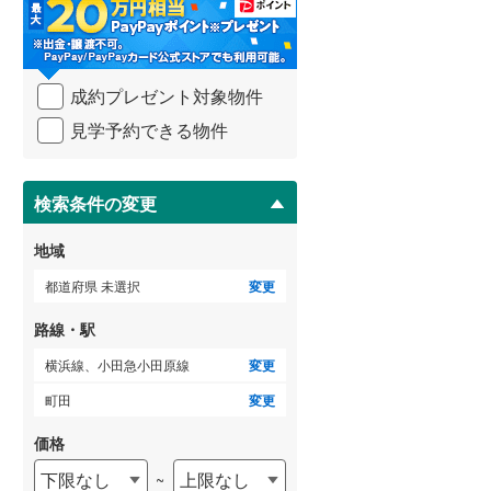
・
条
武蔵野線
(
83
)
件
を
ゲストルーム
横須賀線
(
164
)
（
2
）
成約プレゼント対象物件
マ
青梅線
(
22
)
イ
見学予約できる物件
ペ
小海線
(
0
)
ー
ＴＶモニタ付インターホン
ジ
京浜東北線
(
740
)
に
検索条件の変更
（
16
）
保
総武線
(
448
)
存
地域
す
御殿場線
(
14
)
る
都道府県 未選択
変更
中央本線（JR東海）
(
117
)
路線・駅
太多線
(
2
)
横浜線、小田急小田原線
変更
名松線
(
3
)
町田
変更
東海道本線（JR西日本）
(
370
)
価格
下限なし
上限なし
~
小浜線
(
0
)