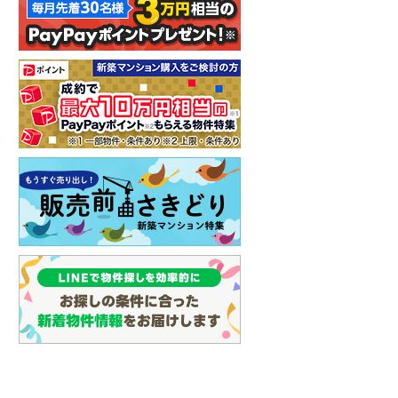
イン
(
0
)
しなの鉄道
(
2
)
津軽鉄道
(
0
)
三陸鉄道リアス線
(
0
)
仙台空港アクセス線
(
2
)
松本電鉄上高地線
(
2
)
関東鉄道常総線
(
5
)
銚子電気鉄道
(
0
)
上信電鉄上信線
(
5
)
埼玉新都市交通伊奈線
(
23
)
京成成田高速鉄道アクセス線
(
0
)
京成千葉線
(
43
)