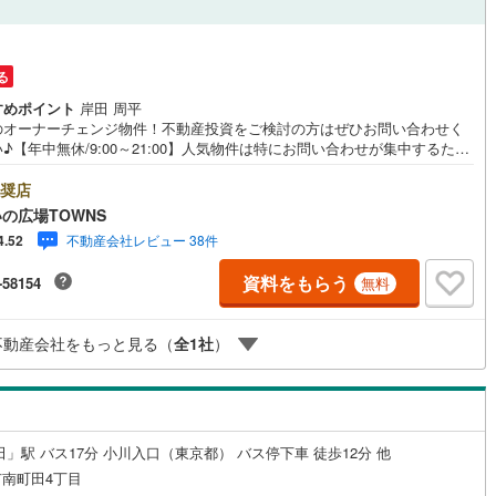
0
)
宮崎空港線
(
0
)
線
(
115
)
上越新幹線
(
65
)
る
線
(
78
)
北陸新幹線
(
66
)
すめポイント
岸田 周平
のオーナーチェンジ物件！不動産投資をご検討の方はぜひお問い合わせく
線
(
99
)
北陸新幹線（JR西日本）
(
28
)
♪【年中無休/9:00～21:00】人気物件は特にお問い合わせが集中するた
お早めにお電話下さい。「室内・現地を見学する」ボタンよりご予約頂く
幹線
(
1
)
見学がスムーズです。■その他、各種ご相談も承っております。○住宅ロー
奨店
ご相談○ライフプランのシミュレーション■住まいの広場TOWNSからお客
の広場TOWNS
経験豊富なスタッフが親身になってお客様に合った物件をご紹介させて頂
不動産会社レビュー 38件
4.52
地下鉄南北線
(
20
)
札幌市営地下鉄東西線
(
21
)
す！ /他社様掲載物件も併せてご紹介可能ですのでお気軽にお問い合わせ下
♪駐車場もございますので、お車でのお越しも大歓迎です！
資料をもらう
-58154
無料
下鉄南北線
(
27
)
仙台市地下鉄東西線
(
16
)
ロ丸ノ内線
(
353
)
東京メトロ丸ノ内方南支線
(
53
)
不動産会社をもっと見る（
全
1
社
）
ロ東西線
(
268
)
東京メトロ千代田線
(
219
)
ロ半蔵門線
(
210
)
東京メトロ南北線
(
417
)
線
(
360
)
都営三田線
(
401
)
田」駅 バス17分 小川入口（東京都） バス停下車 徒歩12分 他
南町田4丁目
戸線
(
808
)
横浜市営地下鉄ブルーライン
(
170
)