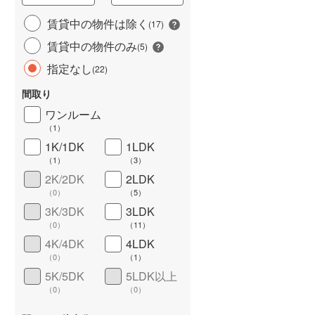
城端線
(
0
)
賃貸中の物件は除く
(
17
)
賃貸中の物件のみ
関西本線（JR西日本）
(
79
)
(
5
)
指定なし
(
22
)
大阪環状線
(
430
)
間取り
山陽本線（JR西日本）
(
155
)
ワンルーム
姫新線
(
26
)
（
1
）
1K/1DK
1LDK
ワイドバルコニー
（
5
）
吉備線
(
20
)
（
1
）
（
3
）
芸備線
(
8
)
2K/2DK
2LDK
（
0
）
（
5
）
可部線
(
10
)
3K/3DK
3LDK
（
0
）
（
11
）
宇部線
(
0
)
4K/4DK
4LDK
山陰本線
(
78
)
（
0
）
（
1
）
5K/5DK
5LDK以上
境線
(
2
)
（
0
）
（
0
）
奈良線
(
30
)