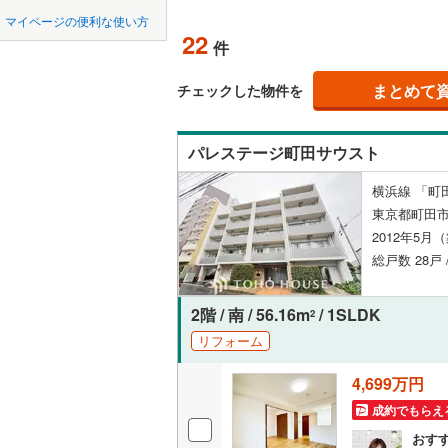
中国
鳥取
(
26
)
(
6
)
北上線
(
0
(
)
5
マイページの便利な使い方
ペット可
22
件
山田線
(
15
四国
徳島
配置、向き、
大湊線
(
0
)
まとめて
チェックした物件を
九州・沖縄
祖師ケ谷大蔵
福岡
(
2
)
(
0
角住戸
（
只見線
(
2
)
(
6
)
パレステージ町田サウスト
奥羽本線
(
階下に住
横浜線 「町
男鹿線
(
4
)
0
0
0
0
0
0
東京都町田市
該当物件
該当物件
該当物件
該当物件
該当物件
該当物件
件
件
件
件
件
件
構造・規模・
羽越本線
(
2012年5月
(
2
)
(
3
)
(
2
総戸数 28戸 
飯山線
(
0
)
耐震構造
湘南新宿
大規模（
2階 / 南 / 56.16m
/ 1SLDK
2
(
402
)
（
4
）
(
0
)
(
0
)
(
0
リフォーム
外房線
(
19
4,699万円
立地
成田線
(
5
)
成約でもらえ
最寄りの
おす
東金線
(
0
)