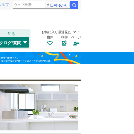
ヘルプ
田村ゆかり
検索
お気に入り
最近見た
マイ
知る
物件
物件
ページ
千歳線
(
15
)
タログ/質問
日高本線
(
0
)
福島
宗谷本線
(
2
)
(
1
)
(
22
)
(
4
)
栃木
群馬
山梨
東北本線
(
195
)
川越線
(
43
)
自転車置き場
（
20
）
吾妻線
(
0
)
バイク置き場
（
17
）
日光線
(
20
)
防犯カメラ
（
12
）
仙石線
(
20
)
和歌山
大船渡線
(
1
)