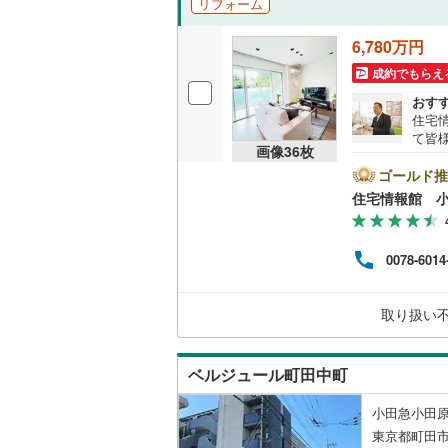
リフォーム
越美北線
(
独立型キ
6,780万円
氷見線
(
0
)
成約でもらえ
浴室
おす
紀勢本線（
住宅
浴室乾燥
て皆
桜島線
(
19
画像
36
枚
気軽に
バルコニー、
は営
ゴールド推
加古川線
(
とス
住宅情報館 
おり
ルーフバ
赤穂線
(
22
の際
バイ
宇野線
(
29
0078-6014
収納
ット
めさ
福塩線
(
7
)
く、
ウォーク
取り扱い
様の
岩徳線
(
0
)
（
15
）
一人
相談
小野田線
(
ベルジュール町田中町
販売、価格、
舞鶴線
(
0
)
小田急小田原
即入居可
木次線
(
0
)
東京都町田市