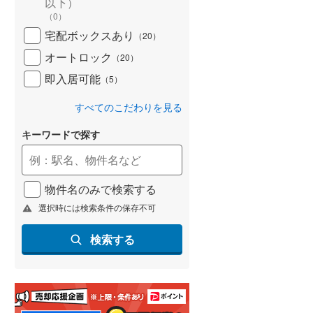
以下）
(
29
)
（
0
）
宅配ボックスあり
（
20
）
名古屋市営地下鉄鶴舞線
(
98
)
オートロック
（
20
）
名古屋市営地下鉄名港線
(
30
)
即入居可能
（
5
）
OsakaMetro長堀鶴見緑地線
(
221
)
すべてのこだわりを見る
OsakaMetro谷町線
(
350
)
キーワードで探す
OsakaMetro千日前線
(
220
)
神戸市営地下鉄海岸線
(
44
)
物件名のみで検索する
福岡市地下鉄七隈線
(
53
)
選択時には検索条件の保存不可
函館市電宝来・谷地頭線
(
0
)
検索する
真岡鐵道
(
0
)
山形鉄道フラワー長井線
(
0
)
えちごトキめき鉄道妙高はねうまラ