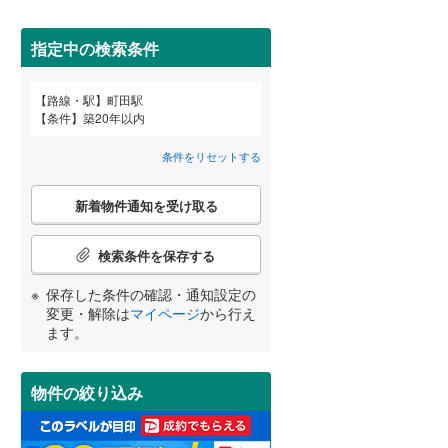
田沢湖線
(
2
)
(
14
)
(
5
)
(
6
)
指定中の検索条件
八戸線
(
1
)
磐越西線
(
17
)
路線・駅
町田駅
宮崎
百合ケ丘
鹿児島
新百合ケ丘
沖縄
(
3
)
条件
築20年以内
2階以上
（
20
）
陸羽西線
(
0
)
(
2
)
(
4
)
条件をリセットする
左沢線
(
1
)
最上階
（
2
）
こ
津軽線
(
0
)
新着物件通知を受け取る
の
する
る
条件をリセットする
条件をリセットする
条件をリセットする
条件をリセットする
条件をリセットする
条件をリセットする
検
信越本線
(
24
)
索
(
13
)
(
5
)
(
0
)
検索条件を保存する
条
弥彦線
(
3
)
制震構造
（
1
）
件
保存した条件の確認・通知設定の
で
総武本線
(
110
)
低層マンション（4階建て以
変更・解除は
マイページ
から行え
通
ます。
下）
（
0
）
(
0
)
(
1
)
知
を
京葉線
(
124
)
受
物件の絞り込み
け
久留里線
(
4
)
取
小学校まで1km以内
（
10
）
る
山手線
(
667
)