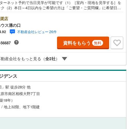
ンターネット予約で当日見学が可能です（1）［室内・現地を見学する］を
ック（2）本日～4日以内をご希望の方は「ご要望・ご質問欄」に希望日時
8
)
鶴見線
(
19
)
入ください！●10:00～21:00はお電話でのお問い合わせがスムーズです。
hoo！ 不動産キャンペーン対象店舗】当店で物件を成約するとPayPayポイ
奨店
ルジュサービス
3
)
（
1
）
キッズルーム
根岸線
(
110
)
（
3
）
もらえる「Yahoo！不動産 物件ご成約キャンペーン」の対象になりま
ハウス溝の口
「資料をもらう」「見学予約をする」ボタンからお問い合わせください。※
)
中央本線（JR東日本）
(
264
)
不動産会社レビュー 26件
4.92
ahoo！ JAPAN IDでログインしてください。※PayPayポイントは出金と
はできません。たくさんのお客様からのお言葉に感謝してこれからも楽し
3
)
八高線
(
43
)
資料をもらう
-56687
無料
敵なお家探しをお約束します。お家探しを始めてみようと思われたらまず
7
）
オール電化
（
0
）
お気軽に東宝ハウス溝の口に相談してみませんか？何も決まっていなくて
11
)
大糸線（JR東日本）
(
2
)
夫！まずはお客様の夢をお聞かせ下さい！未来の「不安」を「安心」に変
不動産会社をもっと見る（
全
2
社
）
「未来カレンダー」もご来店時に好評です。スタッフ一同いつでもお客様
各駅停車）
(
77
)
埼京線
(
375
)
問合せをお待ちしております。
全体
東海道本線（JR東海）
(
176
)
ジデンス
リー住宅
（
4
）
飯田線
(
16
)
」駅 徒歩28分 他
原市南区相模大野7丁目
高山本線（JR東海）
(
22
)
（築18年）
ダイニング15畳以上
JR東海）
(
41
)
紀勢本線（JR東海）
(
4
)
戸 / 地上32階、地下1階建
博多南線
(
22
)
R西日本）
(
0
)
北陸本線
(
0
)