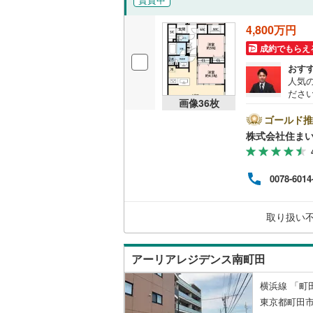
後藤寺線
(
4,800万円
東北新幹
成約でもらえ
秋田新幹
おす
人気
山陽新幹
ださい
画像
36
枚
め、
西九州新
とご
ゴールド推
ンの
株式会社住まい
様へ
地下鉄
札幌市営
きま
さい
0078-6014
仙台市地
東京メト
取り扱い
東京メト
アーリアレジデンス南町田
東京メト
都営浅草
横浜線 「町
東京都町田市
都営大江