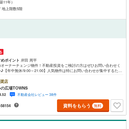
（築11年）
 / 地上階数5階
営地下鉄東山線
(
149
)
名古屋市営地下鉄名城線
(
142
)
営地下鉄桜通線
(
121
)
名古屋市営地下鉄上飯田線
(
6
)
地下鉄烏丸線
(
91
)
京都市営地下鉄東西線
(
81
)
tro今里筋線
(
28
)
OsakaMetro御堂筋線
(
402
)
る
tro四つ橋線
(
304
)
OsakaMetro中央線
(
236
)
すめポイント
岸田 周平
のオーナーチェンジ物件！不動産投資をご検討の方はぜひお問い合わせく
tro堺筋線
(
201
)
神戸市営地下鉄西神・山手線
(
47
)
♪【年中無休/9:00～21:00】人気物件は特にお問い合わせが集中するた
お早めにお電話下さい。「室内・現地を見学する」ボタンよりご予約頂く
下鉄空港線
(
58
)
福岡市地下鉄箱崎線
(
10
)
見学がスムーズです。■その他、各種ご相談も承っております。○住宅ロー
奨店
ご相談○ライフプランのシミュレーション■住まいの広場TOWNSからお客
の広場TOWNS
経験豊富なスタッフが親身になってお客様に合った物件をご紹介させて頂
不動産会社レビュー 38件
7
)
函館市電
(
4
)
4.52
す！ /他社様掲載物件も併せてご紹介可能ですのでお気軽にお問い合わせ下
♪駐車場もございますので、お車でのお越しも大歓迎です！
資料をもらう
りび鉄道
(
0
)
わたらせ渓谷鐵道
(
1
)
-58154
無料
行
(
3
)
会津鉄道
(
2
)
縦貫鉄道
(
0
)
しなの鉄道北しなの線
(
9
)