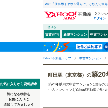
AIに「仕事用イヤホン選んで」と頼んで実
IDでもっ
ログイン
借りる
北海道
JR
北海道
函館本線
(
こだわり条件
リフォーム、
賃貸住宅
新築マンション
中古マンシ
石勝線
(
0
)
リノベー
東北
青森
（
6
）
根室本線
(
(
8
)
(
13
)
(
2
関東
東京
石北本線
(
Yahoo!不動産トップ
中古マンション
共用設備
常磐線
(
22
宅配ボッ
信越・北陸
新潟
(
2
)
(
2
)
(
1
築2
町田駅（東京都）の
高崎線
(
12
トランク
東海
愛知
お気に入りから資料請求
築20年以内の中古マンションは割安で
両毛線
(
9
)
駐車場空
中古マンションをYahoo!不動産で見
烏山線
(
19
気になる物件を
（
14
）
近畿
大阪
お気に入りに
石巻線
(
1
)
追加してみましょう
管理・管理規