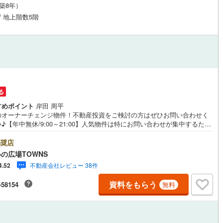
（築8年）
応
片町線
(
39
)
 / 地上階数5階
ン内見(相談)可
（
8
）
IT重説可
（
7
）
)
関西空港線
(
0
)
東線
(
203
)
本四備讃線
(
0
)
ン対応とは？
予土線
(
0
)
徳島線
(
7
)
る
土讃線
(
7
)
すめポイント
岸田 周平
のオーナーチェンジ物件！不動産投資をご検討の方はぜひお問い合わせく
線
(
101
)
香椎線
(
9
)
♪【年中無休/9:00～21:00】人気物件は特にお問い合わせが集中するた
お早めにお電話下さい。「室内・現地を見学する」ボタンよりご予約頂く
肥薩線
(
0
)
見学がスムーズです。■その他、各種ご相談も承っております。○住宅ロー
奨店
ご相談○ライフプランのシミュレーション■住まいの広場TOWNSからお客
の広場TOWNS
10
)
唐津線
(
0
)
経験豊富なスタッフが親身になってお客様に合った物件をご紹介させて頂
不動産会社レビュー 38件
4.52
す！ /他社様掲載物件も併せてご紹介可能ですのでお気軽にお問い合わせ下
♪駐車場もございますので、お車でのお越しも大歓迎です！
0
)
大村線
(
0
)
資料をもらう
-58154
無料
35
)
日豊本線
(
87
)
)
吉都線
(
0
)