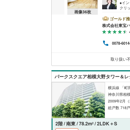
●イ
クリ
共用施設
南武線
(
14
画像
36
枚
をご記
【Ya
ゴールド推
コンシェ
横浜線
(
12
ントが
株式会社東宝
す。
相模線
(
78
必ずY
設備
譲渡
五日市線
(
0078-6014
く素
床暖房
（
は、
篠ノ井線
(
大丈
取り扱い
える
常磐線（
のお
間取り、居室
伊東線
(
6
)
パークスクエア相模大野タワー＆レ
バリアフ
身延線
(
9
)
横浜線 「町田
LD
神奈川県相模
武豊線
(
5
)
2009年2月
リビング
関西本線（
総戸数 718
（
5
）
参宮線
(
1
)
2階 / 南東 / 78.2m
/ 2LDK＋S
2
キッチン
大糸線（J