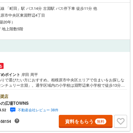
線 「町田」駅 バス14分 古淵駅 バス停下車 徒歩11分 他
原市中央区東淵野辺4丁目
道
(
0
)
北越急行ほくほく線
(
0
)
（築20年）
て銀河鉄道
(
14
)
青い森鉄道
(
1
)
 / 地上階数5階
弘南線
(
1
)
弘南鉄道大鰐線
(
1
)
鉄道鳥海山ろく線
(
0
)
福島交通飯坂線
(
3
)
長野線
(
9
)
上田電鉄別所線
(
2
)
る
イトレール
(
19
)
関東鉄道竜ケ崎線
(
0
)
すめポイント
岸田 周平
わりで選びたい方におすすめ。相模原市中央区エリアで住まいをお探しな
鉄道大洗鹿島線
(
8
)
ひたちなか海浜鉄道湊線
(
0
)
センチュリー古淵」。通学区域内の小学校は淵野辺東小学校で徒歩13分で
南西向きの物件です。家族で暮らすのにお勧めなのは3LDKの物件、伸び伸
1
)
千葉都市モノレール
(
31
)
生活を送りましょう。専有面積75.24平米もありますので、ご検討くださ
奨店
システムキッチンは使いやすく汚れにくいのでご好評です。浴室乾燥機の
の広場TOWNS
鉄道上毛線
(
2
)
秩父鉄道
(
2
)
お風呂場は洗濯物を干すときにも便利です。
不動産会社レビュー 38件
4.52
線
(
5
)
つくばエクスプレス
(
185
)
資料をもらう
-58154
無料
160
)
京成押上線
(
71
)