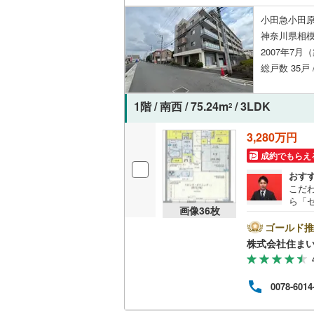
小田急小田原
神奈川県相模
いすみ鉄
2007年7月
IGRいわ
総戸数 35戸
弘南鉄道
1階 / 南西 / 75.24m
/ 3LDK
2
由利高原
3,280万円
長野電鉄
成約でもらえ
宇都宮ラ
おす
こだ
鹿島臨海
ら「
画像
36
枚
す。
小湊鐵道
(
びと
ゴールド推
い。
株式会社住まい
上毛電気
ある
流鉄流山
0078-6014
京成本線
(