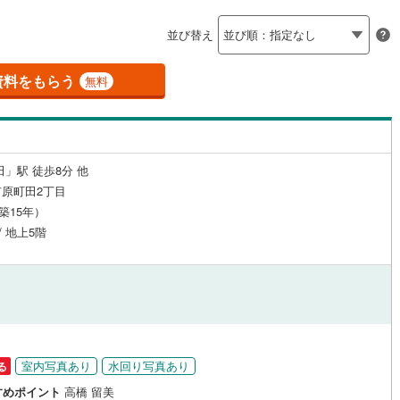
島根
岡山
広島
山口
梅ケ丘
)
(
12
)
(
18
)
(
釜石線
8
)
(
0
)
(
5
)
(
4
)
（
13
）
24時間有人管理
（
1
）
(
3
)
並び替え
)
花輪線
(
0
)
香川
愛媛
高知
保存した条件を見る
建ち方、日当たり
磐越東線
(
30
)
資料をもらう
無料
佐賀
長崎
熊本
向ケ丘遊園
大分
読売ランド前
)
(
1
)
(
1
)
(
5
)
(
7
)
9
）
南向き（南東・南西含む）
陸羽東線
(
1
)
(
6
)
（
19
）
9
)
米坂線
(
0
)
(
5
)
戸なし
（
0
）
メゾネット
（
0
）
田」駅 徒歩8分 他
五能線
(
0
)
この条件で検索する
この条件で検索する
この条件で検索する
この条件で検索する
この条件で検索する
この条件で検索する
市区町村以下を選択
市区町村を選択す
駅を選択する
原町田2丁目
施工・品質・工法関連
3
)
白新線
(
3
)
（築15年）
2
)
(
15
)
(
2
)
(
5
)
(
4
)
(
13
)
(
12
)
/ 地上5階
越後線
(
4
)
（
2
）
免震構造
（
3
）
ライン（宇都宮～逗子）
湘南新宿ライン（前橋～小田原）
総戸数200以上）
タワー（20階建て以上）
（
2
）
(
420
)
)
(
0
)
(
0
)
(
0
)
(
0
)
(
0
)
(
0
)
)
内房線
(
26
)
鹿島線
(
0
)
室内写真あり
水回り写真あり
る
駅が始発駅
（
7
）
海まで2km以内
（
0
）
すめポイント
高橋 留美
東海道本線
(
221
)