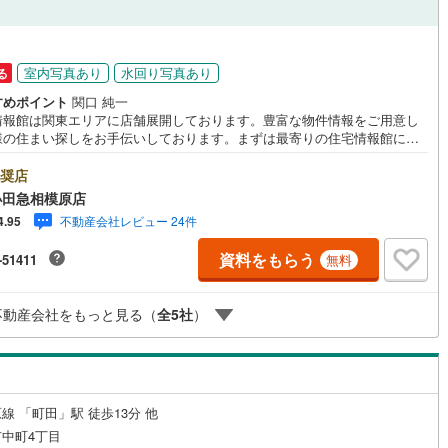
4
)
七尾線
(
0
)
ッチン
（
2
）
対面キッチン
（
12
）
高山本線（JR西日本）
(
0
)
室内写真あり
水回り写真あり
る
すめポイント
関口 純一
JR西日本）
(
6
)
湖西線
(
24
)
情報館は関東エリアに店舗展開しております。豊富な物件情報をご用意し
機あり
（
15
）
浴室に窓あり
（
0
）
様の住まい探しをお手伝いしております。まずは最寄りの住宅情報館にお
)
福知山線
(
186
)
ご相談ください。【営業時間 10:00～19:00 火曜・水曜（祝日の場合
庭
業いたします）】「資料請求」「内覧」のお問い合わせは上記時間内です
奨店
2
)
播但線
(
26
)
ムーズにご対応が可能です。スタッフ一同お客様のお問合せをお待ちして
小田急相模原店
ます。【住宅ローン相談会】開催中無理のない住宅ローンの試算やご購入
ルコニー
（
0
）
専用庭
（
2
）
)
津山線
(
16
)
不動産会社レビュー 24件
4.95
にかかる諸費用の概算も行っております。しっかりとした資金計画のアド
スをさせて頂きますので、お気軽にご相談ください。お客様第一主義をモ
)
伯備線
(
34
)
資料をもらう
-51411
無料
-にお引越しをしてからも安心して住んでいただけるよう、末永く誠実に努
せて頂きます。住宅情報館にお越し頂けたら、物件のご紹介だけではな
呉線
(
18
)
お住まいの疑問、不安、お家の事ならなんでもご相談いただけます。お客
インクローゼット
不動産会社をもっと見る（
全
5
社
）
要望をお伺いしながら誠心誠意、全力でサポートさせて頂きます。お客様
山口線
(
2
)
一人に合わせたライフプランのご提案をさせていただきます。お気軽にご
ください。
0
)
美祢線
(
0
)
契約、入居関連など
因美線
(
2
)
線 「町田」駅 徒歩13分 他
能
（
5
）
草津線
(
1
)
中町4丁目