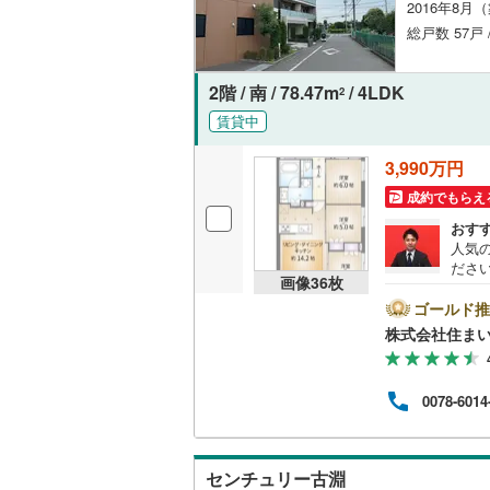
2016年8月
総戸数 57戸
名古屋市
2階 / 南 / 78.47m
/ 4LDK
2
名古屋市
賃貸中
京都市営
3,990万円
OsakaMe
成約でもらえ
OsakaMe
おす
人気
OsakaMe
ださい
画像
36
枚
め、
福岡市地
とご
ゴールド推
ンの
株式会社住まい
様へ
私鉄・その他
札幌市電
(
きま
さい
道南いさ
0078-6014
阿武隈急
センチュリー古淵
秋田内陸