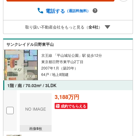
を清潔に保ちやすい住まい■不在時も荷物の受取可能な宅配
BOX
電話する
（通話料無料）
取り扱い不動産会社をもっと見る（
全
4
社
）
サンクレイドル日野東平山
京王線 「平山城址公園」駅 徒歩12分
東京都日野市東平山2丁目
2007年1月（築20年）
64戸 / 地上8階建
1階 / 南 / 70.02m
/ 3LDK
2
3,188万円
成約でもらえる
画像
9
枚