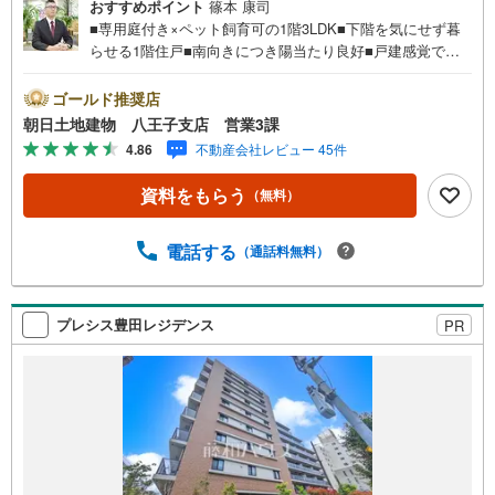
おすすめポイント
篠本 康司
■専用庭付き×ペット飼育可の1階3LDK■下階を気にせず暮
らせる1階住戸■南向きにつき陽当たり良好■戸建感覚で暮
らせる庭付マンション■小さなお子様・ペットとの暮らしに
おすすめ■70m2超のゆとりある3LDK■オートロック・宅配
ゴールド推奨店
BOX完備■緑を感じながらゆったり暮らせる住環境※バザー
朝日土地建物 八王子支店 営業3課
ル会場には、ベビーベッドや キッズスペースをご用意し
4.86
不動産会社レビュー 45件
ております。 小さなお子様連れでも、安心してご来場く
ださい！資料請求、住宅ローンのご相談などお気軽にお問
資料をもらう
（無料）
合せください！スタッフ25名でお客様がご覧になったこと
のない情報を多数ご用意しております。インターネット、
チラシなどに掲載できない物件も多数ございます！ご案内
電話する
（通話料無料）
時に他物件もご紹介可能です。 担当営業へご希望をお伝え
ください！■ご案内方法ご自宅へお迎え・最寄り駅等でお待
ち合わせ、弊社へのご来社など、ご相談ください。ご希望
プレシス豊田レジデンス
PR
があれば周辺環境、お客様の希望に合わせた物件などもご
案内をいたします。お住まい探しは朝日土地建物（株）八
王子店 営業3課にお任せください！