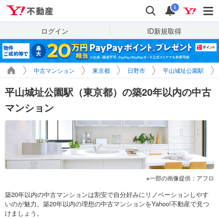
Yahoo!不動産
検索
通知
i
ログイン
ID新規取得
中古マンション
東京都
日野市
平山城址公園駅
平山城址公園駅（東京都）の築20年以内の中古
マンション
一部の画像提供：アフロ
築20年以内の中古マンションは割安で自分好みにリノベーションしやす
いのが魅力。築20年以内の理想の中古マンションをYahoo!不動産で見つ
けましょう。