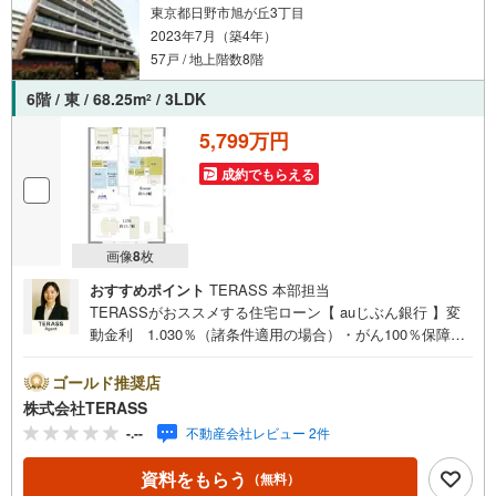
東京都日野市旭が丘3丁目
2023年7月（築4年）
57戸 / 地上階数8階
6階 / 東 / 68.25m
/ 3LDK
2
5,799万円
成約でもらえる
画像
8
枚
おすすめポイント
TERASS 本部担当
TERASSがおススメする住宅ローン【 auじぶん銀行 】変
動金利 1.030％（諸条件適用の場合）・がん100％保障団
信が【金利上乗せなし】で加入可能！・頭金0円でも可
能！・諸費用も、物件価格の10％までは融資可能！※2026
ゴールド推奨店
年8月現在■特快停車駅のJR中央本線「豊田」駅まで徒歩12
株式会社TERASS
分■コンビニまで徒歩1分、イオンモール多摩平の森まで徒
-.--
不動産会社レビュー 2件
歩14分■全居室採光有（LDと洋室1室は2面採光）■LDが見
渡せる対面式キッチン■遮音効果の高い防音サッシ■結露を
資料をもらう
（無料）
抑え断熱性もある複層ガラス■24時間ゴミ出し可能で室内