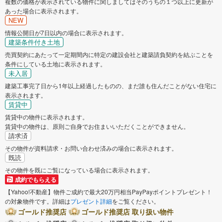
複数の価格が表示されている物件に関しましてはそのうちの１つ以上に更新が
あった場合に表示されます。
NEW
情報公開日が7日以内の場合に表示されます。
建築条件付き土地
売買契約にあたって一定期間内に特定の建設会社と建築請負契約を結ぶことを
条件にしている土地に表示されます。
未入居
建築工事完了日から1年以上経過したものの、まだ誰も住んだことがない住宅に
表示されます。
賃貸中
賃貸中の物件に表示されます。
賃貸中の物件は、原則ご自身でお住まいいただくことができません。
請求済
その物件が資料請求・お問い合わせ済みの場合に表示されます。
既読
その物件を既にご覧になっている場合に表示されます。
成約でもらえる
【Yahoo!不動産】物件ご成約で最大20万円相当PayPayポイントプレゼント！
の対象物件です。詳細は
プレゼント詳細
をご覧ください。
ゴールド推奨店
ゴールド推奨店 取り扱い物件