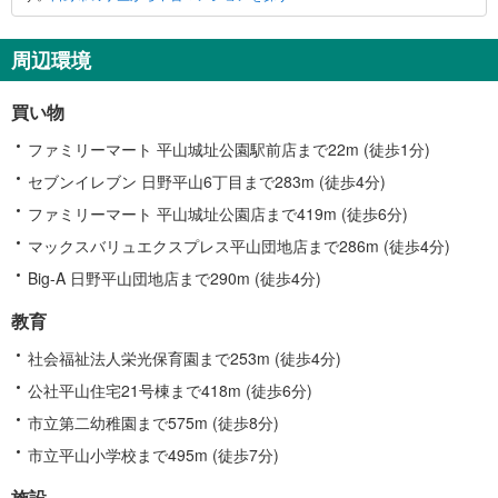
に
関
す
周辺環境
る
情
買い物
報
ファミリーマート 平山城址公園駅前店まで22m (徒歩1分)
セブンイレブン 日野平山6丁目まで283m (徒歩4分)
ファミリーマート 平山城址公園店まで419m (徒歩6分)
マックスバリュエクスプレス平山団地店まで286m (徒歩4分)
Big-A 日野平山団地店まで290m (徒歩4分)
教育
社会福祉法人栄光保育園まで253m (徒歩4分)
公社平山住宅21号棟まで418m (徒歩6分)
市立第二幼稚園まで575m (徒歩8分)
市立平山小学校まで495m (徒歩7分)
施設