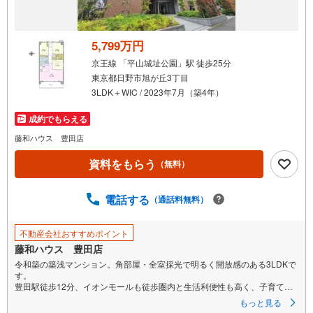
5,799万円
京王線 「平山城址公園」駅 徒歩25分
東京都日野市旭が丘3丁目
3LDK＋WIC / 2023年7月（築4年）
成約でもらえる
藤和ハウス 豊田店
資料をもらう
（無料）
電話する
（通話料無料）
不動産会社おすすめポイント
藤和ハウス 豊田店
令和築の築浅マンション。角部屋・全室採光で明るく開放感のある3LDKで
す。
豊田駅徒歩12分、イオンモールも徒歩圏内と生活利便性も高く、子育て世
帯にもおすすめの一室です。
もっと見る