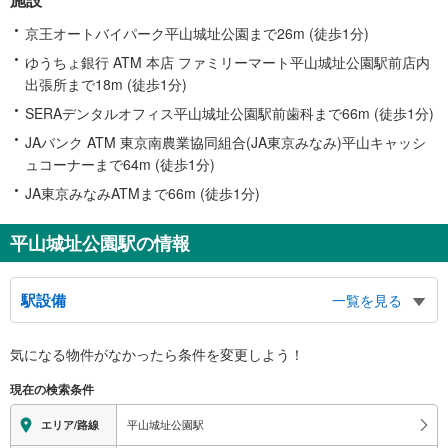
京王オートバイパーク平山城址公園まで26m (徒歩1分)
ゆうちょ銀行 ATM 本店 ファミリーマート平山城址公園駅前店内
出張所まで18m (徒歩1分)
SERAデンタルオフィス平山城址公園駅前歯科まで66m (徒歩1分)
JAバンク ATM 東京南農業協同組合(JA東京みなみ)平山キャッシ
ュコーナーまで64m (徒歩1分)
JA東京みなみATMまで66m (徒歩1分)
平山城址公園駅の情報
駅設備
一覧を見る
バリアフリー状況
気になる物件がなかったら
条件を変更しよう！
※段差なしでの移動経路
（○：有り △：要駅員設備 ×：無し）
現在の検索条件
地上⇔改札⇔ホーム：○
エレベータ
平山城址公園駅
エリア/路線
・１番線ホーム⇔橋上連絡通路（改札内）