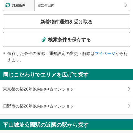
・２番線ホーム⇔橋上連絡通路（改札内）
築20年以内
詳細条件
トイレ
こ
《多機能トイレ》
新着物件通知を受け取る
・１番線ホーム
の
スロープ
検
索
・１番線ホーム⇔改札
検索条件を保存する
その他
条
件
・点字案内（券売機・運賃表・階段手すり）
保存した条件の確認・通知設定の変更・解除は
マイページ
から行
で
・ＡＥＤ
えます。
通
知
同じこだわりでエリアを広げて探す
を
受
東京都の築20年以内の中古マンション
け
取
る
日野市の築20年以内の中古マンション
・
条
件
平山城址公園駅の近隣の駅から探す
を