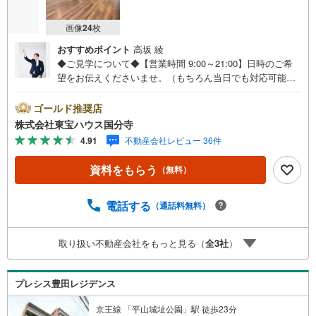
画像
24
枚
おすすめポイント
高坂 綾
◆ご見学について◆【営業時間 9:00～21:00】日時のご希
望をお伝えくださいませ。（もちろん当日でも対応可能で
す）人気物件は特にお問い合わせが集中するため、お早め
のご連絡をおすすめいたします。「室内・現地を見学す
ゴールド推奨店
る」ボタンよりご予約いただくと、スムーズにご案内可能
株式会社東宝ハウス国分寺
です。事前に鍵の手配や内覧準備が必要な場合がございま
4.91
不動産会社レビュー 36件
すのでご了承ください。◆TOHO HOUSE CLUB◆弊社で売
買いただいたお客様はTOHO HOUSE CLUBにご加入いただ
資料をもらう
（無料）
けます。10～20、30年後のリフォーム、保険やローンの見
直し、相続や資産運用など、将来にわたってのサポートを
ご提供いたします。◆FPによるライフサポート◆専属ファ
電話する
（通話料無料）
イナンシャルプランナーが住宅ローン・保険・税金・資産
運用・相続など幅広くアドバイスいたします。ご契約前後
取り扱い不動産会社をもっと見る（
全
3
社
）
を問わず、安心してご利用いただけます。◆安心の環境◆
無料駐車場、キッズスペースを完備し、ご家族でのご来店
も安心です。の体制で皆様の住まい探しをサポートいたし
プレシス豊田レジデンス
ます。
京王線 「平山城址公園」駅 徒歩23分