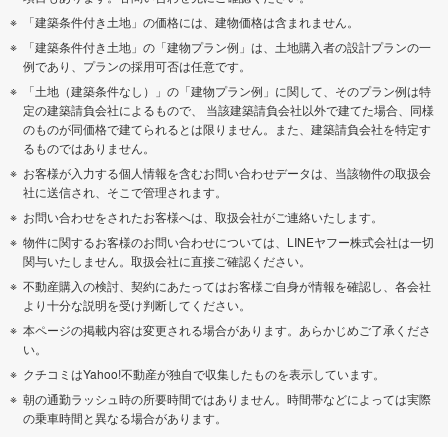
「建築条件付き土地」の価格には、建物価格は含まれません。
「建築条件付き土地」の「建物プラン例」は、土地購入者の設計プランの一
例であり、プランの採用可否は任意です。
「土地（建築条件なし）」の「建物プラン例」に関して、そのプラン例は特
定の建築請負会社によるもので、 当該建築請負会社以外で建てた場合、同様
のものが同価格で建てられるとは限りません。また、建築請負会社を特定す
るものではありません。
お客様が入力する個人情報を含むお問い合わせデータは、当該物件の取扱会
社に送信され、そこで管理されます。
お問い合わせをされたお客様へは、取扱会社がご連絡いたします。
物件に関するお客様のお問い合わせについては、LINEヤフー株式会社は一切
関与いたしません。取扱会社に直接ご確認ください。
不動産購入の検討、契約にあたってはお客様ご自身が情報を確認し、各会社
より十分な説明を受け判断してください。
本ページの掲載内容は変更される場合があります。あらかじめご了承くださ
い。
クチコミはYahoo!不動産が独自で収集したものを表示しています。
朝の通勤ラッシュ時の所要時間ではありません。時間帯などによっては実際
の乗車時間と異なる場合があります。