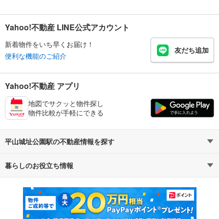
Yahoo!不動産 LINE公式アカウント
新着物件をいち早くお届け！
友だち追加
便利な機能のご紹介
Yahoo!不動産 アプリ
地図でサクッと物件探し
物件比較が手軽にできる
平山城址公園駅の不動産情報を探す
暮らしのお役立ち情報
不動産・住宅
賃貸住宅
マンションカタログ
教えて！住まいの先生
新築マンション
中古マンション
新築一戸建て
中古一戸建て