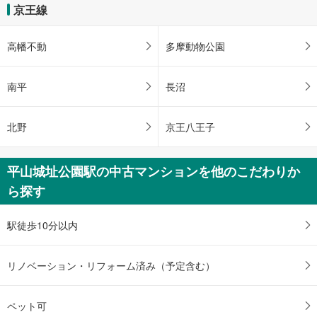
マ
京王線
イ
ペ
高幡不動
多摩動物公園
ー
ジ
に
南平
長沼
保
存
北野
京王八王子
す
る
平山城址公園駅の中古マンションを他のこだわりか
ら探す
駅徒歩10分以内
リノベーション・リフォーム済み（予定含む）
ペット可