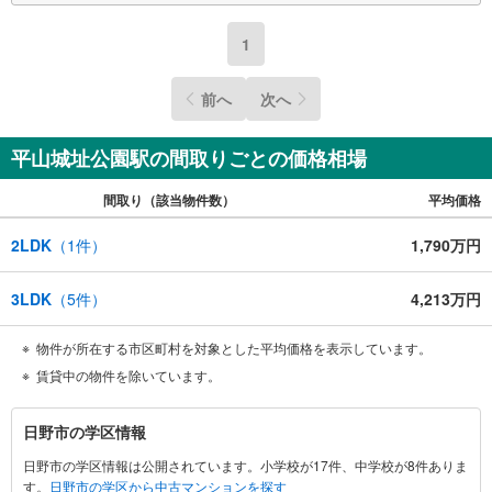
1
前へ
次へ
平山城址公園駅の間取りごとの価格相場
間取り（該当物件数）
平均価格
2LDK
（
1
件）
1,790万円
3LDK
（
5
件）
4,213万円
物件が所在する市区町村を対象とした平均価格を表示しています。
賃貸中の物件を除いています。
日
日野市の学区情報
野
日野市の学区情報は公開されています。小学校が17件、中学校が8件ありま
市
す。
日野市の学区から中古マンションを探す