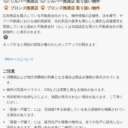
シルバー推奨店
シルバー推奨店 取り扱い物件
ブロンズ推奨店
ブロンズ推奨店 取り扱い物件
広告商品を購入している不動産会社のうち、物件情報の正確性、法令遵守、ヤ
フー不動産における成約実績等、当社所定の基準を満たした優良な店舗運営を
実践していると認めた不動産会社（もしくは当該認定を受けた不動産会社の取
扱物件）に表示されます。
タップすると用語の意味が書かれたポップアップが開きます。
PRマークについて
ご注意
消費税および地方消費税の対象となる場合は税込み価格が表示されていま
す。
物件の写真やイラスト、CGなどは実際と異なる場合があります。
市区町村の合併などにより、地図が表示されない場合があります。ご了承く
ださい。
「新築一戸建て」には、完成後1年を経過している未入居物件が掲載されてい
る場合があります。
「新築一戸建て」には、販売住戸が複数の物件は、全ての住戸に該当しない
項目もあります。各問い合わせ先にご確認ください。