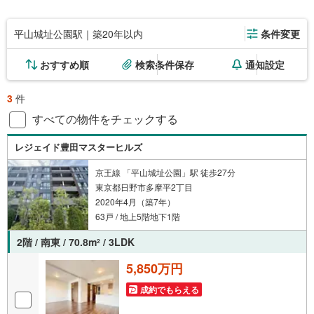
平山城址公園駅｜築20年以内
条件変更
おすすめ順
検索条件保存
通知設定
3
件
すべての物件をチェックする
レジェイド豊田マスターヒルズ
京王線 「平山城址公園」駅 徒歩27分
東京都日野市多摩平2丁目
2020年4月（築7年）
63戸 / 地上5階地下1階
2階 / 南東 / 70.8m
/ 3LDK
2
5,850万円
成約でもらえる