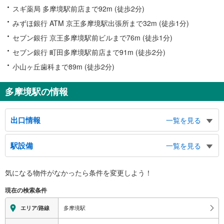
スギ薬局 多摩境駅前店まで92m (徒歩2分)
みずほ銀行 ATM 京王多摩境駅出張所まで32m (徒歩1分)
セブン銀行 京王多摩境駅前ビルまで76m (徒歩1分)
セブン銀行 町田多摩境駅前店まで91m (徒歩2分)
小山ヶ丘歯科まで89m (徒歩2分)
多摩境駅の情報
出口情報
一覧を見る
西口
駅設備
一覧を見る
宮下本町３丁目、東橋本４丁目方面、町田街道、小山ヶ丘４丁目方面、多摩ニ
ュータウン通り
バリアフリー状況
Ｂ１西口
気になる物件がなかったら
条件を変更しよう！
※段差なしでの移動経路
スロープ上駅前広場
（○：有り △：要駅員設備 ×：無し）
現在の検索条件
Ｂ２西口
地上⇔改札⇔ホーム：○
エレベータ
小山ヶ丘４丁目方面、多摩境通り、バスのりば、タクシーのりば
多摩境駅
エリア/路線
東口
・各ホーム⇔改札