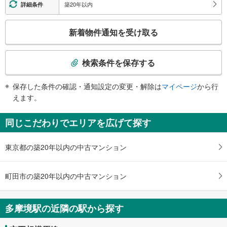
エスカレータ
小山内裏公園
築20年以内
詳細条件
Ａ１東口
・各ホーム⇔改札
こ
トイレ
小山ヶ丘２・３丁目、多摩境通り 方面
新着物件通知を受け取る
の
Ａ２東口
《多機能トイレ》
検
・改札内
小山ヶ丘２・３丁目
索
その他
検索条件を保存する
条
・点字案内（券売機・運賃表・階段手すり）
件
・ＡＥＤ
保存した条件の確認・通知設定の変更・解除は
マイページ
から行
で
えます。
通
知
同じこだわりでエリアを広げて探す
を
受
東京都の築20年以内の中古マンション
け
取
る
町田市の築20年以内の中古マンション
・
条
件
多摩境駅の近隣の駅から探す
を
マ