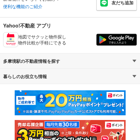
友だち追加
便利な機能のご紹介
Yahoo!不動産 アプリ
地図でサクッと物件探し
物件比較が手軽にできる
多摩境駅の不動産情報を探す
暮らしのお役立ち情報
不動産・住宅
賃貸住宅
マンションカタログ
教えて！住まいの先生
新築マンション
中古マンション
新築一戸建て
中古一戸建て
注文住宅
土地