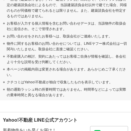
定の建築請負会社によるもので、 当該建築請負会社以外で建てた場合、同様
のものが同価格で建てられるとは限りません。また、建築請負会社を特定す
るものではありません。
お客様が入力する個人情報を含むお問い合わせデータは、当該物件の取扱会
社に送信され、そこで管理されます。
お問い合わせをされたお客様へは、取扱会社がご連絡いたします。
物件に関するお客様のお問い合わせについては、LINEヤフー株式会社は一切
関与いたしません。取扱会社に直接ご確認ください。
不動産購入の検討、契約にあたってはお客様ご自身が情報を確認し、各会社
より十分な説明を受け判断してください。
本ページの掲載内容は変更される場合があります。あらかじめご了承くださ
い。
クチコミはYahoo!不動産が独自で収集したものを表示しています。
朝の通勤ラッシュ時の所要時間ではありません。時間帯などによっては実際
の乗車時間と異なる場合があります。
Yahoo!不動産 LINE公式アカウント
新着物件をいち早くお届け！