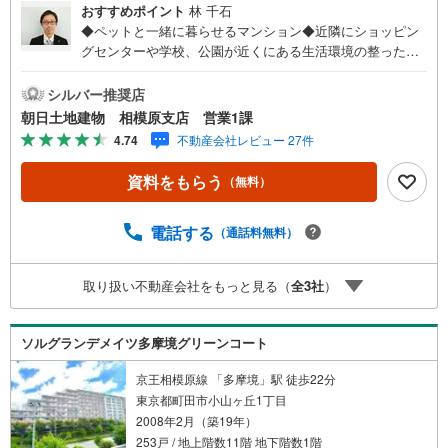
おすすめポイント
林 千石
◆ペットと一緒に暮らせるマンション◆近隣にショッピン
グセンターや学校、公園が近くにある生活環境の整った多
摩境エリア！【営業時間 9:30～19:30】上記時間はお電話
が繋がりやすくなっております。ずっと気になっていて詳
シルバー推奨店
細が知りたい、物件は気になるけどローンが心配、買い替
朝日土地建物 相模原支店 営業1課
えの場合は…などまずはご相談からもお気軽にお電話くだ
4.74
不動産会社レビュー 27件
さいませ！ご内覧ご希望の際は「室内・現地を見学する」
ボタンよりご予約いただくとご見学がスムーズです。弊社
資料をもらう
（無料）
は1985年町田にて開業し、東京・神奈川・埼玉エリアに13
店舗展開しております。契約件数5万件を突破し、数多くの
実績を積むことによって、様々なご提案やアドバイスが出
電話する
（通話料無料）
来るようになりました。私達はお客様に安心感をお持ち頂
ける自信があります。【とことん納得】当社では担当営業
取り扱い不動産会社をもっと見る（
全
3
社
）
が物件情報を紹介しておりますが、その後の物件のご説
明、資金計画、税金相談などについては、上司である担当
課長も同席でご説明させていただきます。
ソルグランデメイツ多摩境グリーンコート
京王相模原線 「多摩境」駅 徒歩22分
東京都町田市小山ヶ丘1丁目
2008年2月（築19年）
253戸 / 地上階数11階 地下階数1階