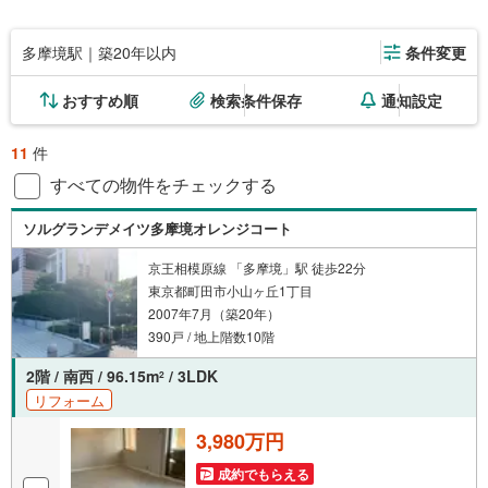
多摩境駅｜築20年以内
条件変更
おすすめ順
検索条件保存
通知設定
11
件
すべての物件をチェックする
ソルグランデメイツ多摩境オレンジコート
京王相模原線 「多摩境」駅 徒歩22分
東京都町田市小山ヶ丘1丁目
2007年7月（築20年）
390戸 / 地上階数10階
2階 / 南西 / 96.15m
/ 3LDK
2
リフォーム
3,980万円
成約でもらえる