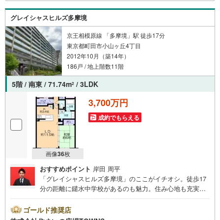
った物件をご紹介させて頂きます！ /他社様掲載物件も併せ
てご紹介可能ですのでお気軽にお問い合わせ下さい♪駐車
グレイシャスヒルズ多摩境
場もございますので、お車でのお越しも大歓迎です！
京王相模原線 「多摩境」駅 徒歩17分
東京都町田市小山ヶ丘4丁目
2012年10月（築14年）
186戸 / 地上階数11階
5階 / 南東 / 71.74m
/ 3LDK
2
3,700万円
成約でもらえる
画像
36
枚
おすすめポイント
岸田 周平
「グレイシャスヒルズ多摩境」のここがイチオシ。徒歩17
分の距離に鑓水中学校があるのも魅力。住み心地も充実し
た、きれいな中古マンションです。駐車場利用代金は1ヵ月
6000円です。不審者対策に欠かせないオートロックも備え
ゴールド推奨店
ています。バルコニーが12.4平米の大きさの物件です。11