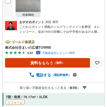
画像
36
枚
おすすめポイント
岸田 周平
こだわりポイント満載のソルグランデメイツ多摩境 オレ
ンジコート。徒歩14分の距離に小山中学校があるのも魅
力。専有面積96.15平米で広々している物件です。モニター
から顔が見えるTVインターホン付きです。中古マンション
ゴールド推奨店
なら、物件の購入もスムーズです。駐車料金が、月額7500
株式会社住まいの広場TOWNS
の嬉しい物件です。システムキッチンは使いやすく汚れに
4.52
不動産会社レビュー 38件
くいのでご好評です。
資料をもらう
（無料）
電話する
（通話料無料）
取り扱い不動産会社をもっと見る（
全
3
社
）
7階 / 南東 / 76.17m
/ 3LDK
2
リフォーム