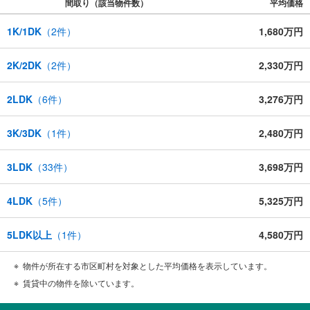
間取り（該当物件数）
平均価格
1K/1DK
（
2
件）
1,680万円
2K/2DK
（
2
件）
2,330万円
2LDK
（
6
件）
3,276万円
3K/3DK
（
1
件）
2,480万円
3LDK
（
33
件）
3,698万円
4LDK
（
5
件）
5,325万円
5LDK以上
（
1
件）
4,580万円
物件が所在する市区町村を対象とした平均価格を表示しています。
賃貸中の物件を除いています。