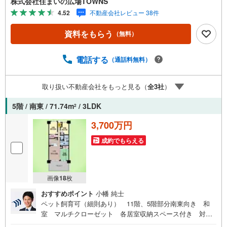
株式会社住まいの広場TOWNS
階建ての物件ならいつでも快適です。【年中無休/9:00～21:
4.52
不動産会社レビュー 38件
00】人気物件は特にお問い合わせが集中するため、お早め
にお電話下さい。「室内・現地を見学する」ボタンよりご
資料をもらう
（無料）
予約頂くとご見学がスムーズです。■その他、各種ご相談も
承っております。○住宅ローンのご相談○ライフプランのシ
ミュレーション■住まいの広場TOWNSからお客様へ経験豊
電話する
（通話料無料）
富なスタッフが親身になってお客様に合った物件をご紹介
させて頂きます！ /他社様掲載物件も併せてご紹介可能です
取り扱い不動産会社をもっと見る（
全
3
社
）
のでお気軽にお問い合わせ下さい♪駐車場もございますの
で、お車でのお越しも大歓迎です！
5階 / 南東 / 71.74m
/ 3LDK
2
3,700万円
成約でもらえる
画像
18
枚
おすすめポイント
小幡 純士
ペット飼育可（細則あり） 11階、5階部分南東向き 和
室 マルチクローゼット 各居室収納スペース付き 対面
式キッチン 都市ガス スーパー・コンビニ徒歩5分圏内