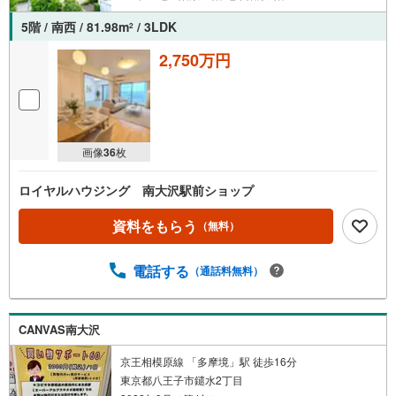
5階 / 南西 / 81.98m
/ 3LDK
2
2,750万円
画像
36
枚
ロイヤルハウジング 南大沢駅前ショップ
資料をもらう
（無料）
電話する
（通話料無料）
CANVAS南大沢
京王相模原線 「多摩境」駅 徒歩16分
東京都八王子市鑓水2丁目