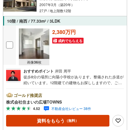
2007年3月（築20年）
27戸 / 地上階数12階
10階 / 南西 / 77.33m
/ 3LDK
2
2,380万円
成約でもらえる
画像
36
枚
おすすめポイント
岸田 周平
徒歩8分の場所に向陽小学校があります。整備された歩道が
続いています。12階建ての建物もお探ししますので、ご安
心ください。オートロック付き物件なので、安心して暮ら
すことができます。子供がのびのび走り回れる3LDKの物件
ゴールド推奨店
はこちらです。風通しが良い住まいです。生活に必要な施
株式会社住まいの広場TOWNS
設が都市近郊なら近くにあるので快適生活ができます。
4.52
不動産会社レビュー 38件
資料をもらう
（無料）