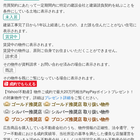
売買契約にあたって一定期間内に特定の建設会社と建築請負契約を結ぶことを
条件にしている土地に表示されます。
未入居
建築工事完了日から1年以上経過したものの、まだ誰も住んだことがない住宅に
表示されます。
賃貸中
賃貸中の物件に表示されます。
賃貸中の物件は、原則ご自身でお住まいいただくことができません。
請求済
その物件が資料請求・お問い合わせ済みの場合に表示されます。
既読
その物件を既にご覧になっている場合に表示されます。
成約でもらえる
【Yahoo!不動産】物件ご成約で最大20万円相当PayPayポイントプレゼント！
の対象物件です。詳細は
プレゼント詳細
をご覧ください。
ゴールド推奨店
ゴールド推奨店 取り扱い物件
シルバー推奨店
シルバー推奨店 取り扱い物件
ブロンズ推奨店
ブロンズ推奨店 取り扱い物件
広告商品を購入している不動産会社のうち、物件情報の正確性、法令遵守、ヤ
フー不動産における成約実績等、当社所定の基準を満たした優良な店舗運営を
実践していると認めた不動産会社（もしくは当該認定を受けた不動産会社の取