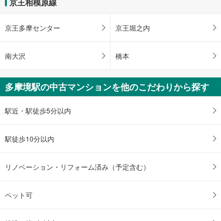
京王相模原線
イ
ペ
京王多摩センター
京王堀之内
ー
ジ
に
南大沢
橋本
保
存
多摩境駅の中古マンションを他のこだわりから探す
す
る
駅近・駅徒歩5分以内
駅徒歩10分以内
リノベーション・リフォーム済み（予定含む）
ペット可