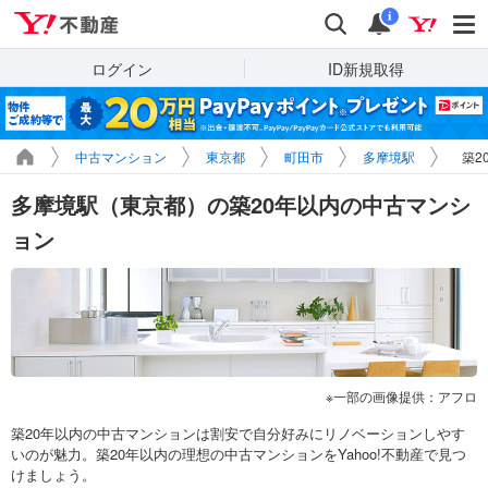
Yahoo!不動産
検索
通知
i
ログイン
ID新規取得
中古マンション
東京都
町田市
多摩境駅
築2
多摩境駅（東京都）の築20年以内の中古マンシ
ョン
一部の画像提供：アフロ
築20年以内の中古マンションは割安で自分好みにリノベーションしやす
いのが魅力。築20年以内の理想の中古マンションをYahoo!不動産で見つ
けましょう。