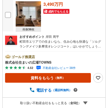
3,490万円
成約でもらえる
画像
36
枚
おすすめポイント
岸田 周平
町田市エリアでの住まいなら、住み心地も快適な「ソルグ
ランデメイツ多摩境オレンジコート」はいかがでしょう
か。小山大空公園まで29mです。不審者対策に欠かせない
オートロックも備えています。地上10階建てで毎日心地よ
ゴールド推奨店
く暮らせます。空き巣対策には、防犯カメラが役に立ちま
株式会社住まいの広場TOWNS
す。デザイン性のあるシステムキッチン付きなので、キッ
4.52
不動産会社レビュー 38件
チンがお洒落なスペースになっています。南東向きの物件
のご紹介です。物件の向きも確認しておきましょう。【年
資料をもらう
（無料）
中無休/9:00～21:00】人気物件は特にお問い合わせが集中
するため、お早めにお電話下さい。「室内・現地を見学す
る」ボタンよりご予約頂くとご見学がスムーズです。■その
電話する
（通話料無料）
他、各種ご相談も承っております。○住宅ローンのご相談○
ライフプランのシミュレーション■住まいの広場TOWNSか
取り扱い不動産会社をもっと見る（
全
5
社
）
らお客様へ経験豊富なスタッフが親身になってお客様に合