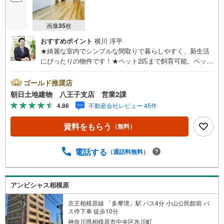
画像
35
枚
おすすめポイント
横川 淳平
★綺麗な室内でシンプルな間取りで暮らしやすく、新生活
にぴったりの物件です！★ペット2匹まで飼育可能。ペット
と一緒にお引越し可能！★24時間コンシェルジュ常駐。サ
ウナ付き大浴場やフィットネスジム完備！※バザール会場に
ゴールド推奨店
は、ベビーベッドや キッズスペースをご用意しておりま
朝日土地建物 八王子支店 営業2課
す。 小さなお子様連れでも、安心してご来場ください！
4.86
不動産会社レビュー 45件
資料請求、住宅ローンのご相談などお気軽にお問合せくだ
さい！スタッフ25名でお客様がご覧になったことのない情
資料をもらう
（無料）
報を多数ご用意しております。インターネット、チラシな
どに掲載できない物件も多数ございます！ご案内時に他物
件もご紹介可能です。 担当営業へご希望をお伝えくださ
電話する
（通話料無料）
い！■ご案内方法ご自宅へお迎え・最寄り駅等でお待ち合わ
せ、弊社へのご来社など、ご相談ください。ご希望があれ
ば周辺環境、お客様の希望に合わせた物件などもご案内を
アンビシャス相模原
いたします。お住まい探しは朝日土地建物（株）八王子
店 営業2課にお任せください！
京王相模原線 「多摩境」駅 バス4分 小山公民館前 バ
ス停下車 徒歩10分
神奈川県相模原市中央区氷川町