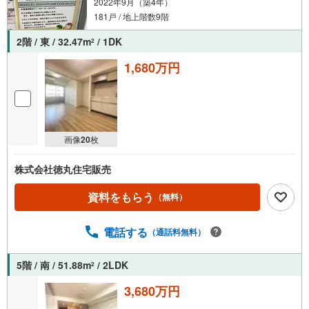
2022年9月（築4年）
181戸 / 地上階数9階
2階 / 東 / 32.47m
/ 1DK
2
1,680万円
画像
20
枚
株式会社徳丸住宅販売
資料をもらう
（無料）
電話する
（通話料無料）
5階 / 南 / 51.88m
/ 2LDK
2
3,680万円