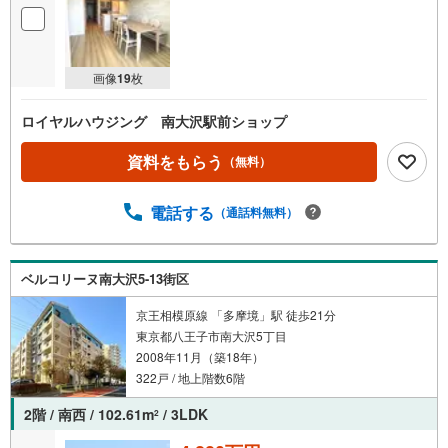
画像
19
枚
ロイヤルハウジング 南大沢駅前ショップ
資料をもらう
（無料）
電話する
（通話料無料）
ベルコリーヌ南大沢5-13街区
京王相模原線 「多摩境」駅 徒歩21分
東京都八王子市南大沢5丁目
2008年11月（築18年）
322戸 / 地上階数6階
2階 / 南西 / 102.61m
/ 3LDK
2