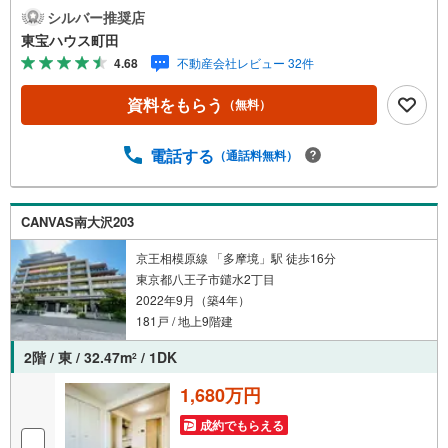
小学校徒歩約2分東宝ハウス町田はまず、お客様一人一人を
シルバー推奨店
知り、理解することから始めます。お客様のお話をきちん
東宝ハウス町田
とお聞きし、しっかり話し合う「心」のコミュニケーショ
4.68
不動産会社レビュー 32件
ンが大切になります。だからこそ、それぞれのお客様にベ
ストな「住まい」をご提案をすることができるのです。イ
資料をもらう
（無料）
ンターネット予約で当日見学が可能！（1）［室内・現地を
見学する］をクリック（2）本日～4日以内をご希望の方は
「ご要望・ご質問欄」に希望日時をご記入ください！【主
電話する
（通話料無料）
要不動産流通各社の2025年度中間期の売買仲介実績におい
て、全国第9位の売買仲介実績です】※住宅新報よりたくさ
んのお客様からのお言葉に感謝してこれからも楽しく素敵
CANVAS南大沢203
なお家探しをお約束します。お家探しを始めてみようと思
われたらまずは、お気軽に東宝ハウス町田に相談してみま
京王相模原線 「多摩境」駅 徒歩16分
せんか？スタッフ一同お客様のお問合せをお待ちしており
東京都八王子市鑓水2丁目
ます。
2022年9月（築4年）
181戸 / 地上9階建
2階 / 東 / 32.47m
/ 1DK
2
1,680万円
成約でもらえる