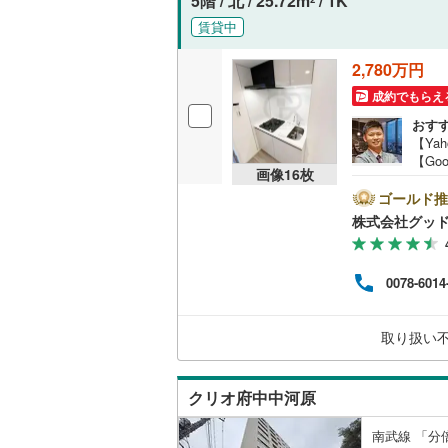
5階 / 北 / 25.72m
/ 1K
オンライン対
桜井線
(
16
賃貸中
オンライ
阪和線
(
80
2,780万円
成約でもらえ
おおさか
オンライ
おす
内子線
(
0
)
【Ya
【Go
鳴門線
(
4
)
画像
16
枚
のマ
空室
ゴールド推
土讃線
(
4
)
描い
株式会社グッ
お薦
鹿児島本
営業
紹介
0078-6014
三角線
(
7
)
る物
わせ
長崎本線
(
保証
取り扱い
在の
佐世保線
(
に基
豊肥本線
(
クリオ府中中河原
日南線
(
16
南武線 「分