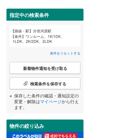
田沢湖線
(
19
)
指定中の検索条件
八戸線
(
3
)
(
39
)
(
39
)
(
35
)
磐越西線
(
17
)
路線・駅
分倍河原駅
宮崎
鹿児島
沖縄
条件
ワンルーム、1K/1DK、
2階以上
（
10
）
陸羽西線
(
0
)
1LDK、2K/2DK、2LDK
左沢線
(
4
)
(
4
)
(
13
)
(
9
)
条件をリセットする
最上階
（
0
）
津軽線
(
3
)
こ
する
る
条件をリセットする
条件をリセットする
条件をリセットする
条件をリセットする
条件をリセットする
条件をリセットする
新着物件通知を受け取る
の
信越本線
(
61
)
検
索
検索条件を保存する
弥彦線
(
0
)
制震構造
（
1
）
条
件
保存した条件の確認・通知設定の
総武本線
(
276
)
低層マンション（4階建て以
(
7
)
(
23
)
(
62
)
で
変更・解除は
マイページ
から行え
下）
（
0
）
通
ます。
知
京葉線
(
194
)
を
受
久留里線
(
1
)
物件の絞り込み
け
小学校まで1km以内
（
2
）
取
山手線
(
1,714
)