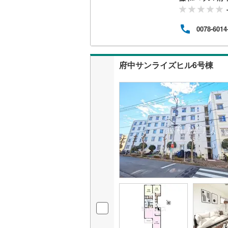
いすみ鉄
0078-6014
IGRいわ
弘南鉄道
府中サンライズヒル6号棟
由利高原
長野電鉄
宇都宮ラ
鹿島臨海
小湊鐵道
(
上毛電気
流鉄流山
京成本線
(