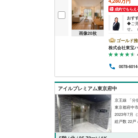
4,280万円
越美北線
(
成約でもらえ
独立型キ
おす
氷見線
(
1
)
◆ご見
浴室
せ。
紀勢本線（
画像
20
枚
るた
浴室乾燥
タン
ゴールド推
桜島線
(
24
覧準備
株式会社東宝
◆弊社
バルコニー、
加古川線
(
10
将来
ルーフバ
赤穂線
(
35
0078-6014
専属
など
宇野線
(
51
だけ
収納
ご来
アイルプレミアム東京府中
福塩線
(
9
)
ウォーク
岩徳線
(
1
)
京王線 「分
（
1
）
東京都府中市
小野田線
(
2023年7月
販売、価格、
総戸数 22戸 
舞鶴線
(
0
)
即入居可
木次線
(
0
)
2