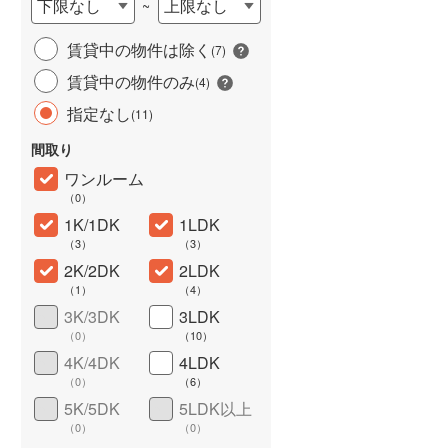
下限なし
上限なし
~
城端線
(
1
)
賃貸中の物件は除く
(
7
)
関西本線（JR西日本）
(
130
)
賃貸中の物件のみ
(
4
)
大阪環状線
(
569
)
指定なし
(
11
)
山陽本線（JR西日本）
(
259
)
間取り
姫新線
(
36
)
ワンルーム
（
0
）
ワイドバルコニー
（
0
）
吉備線
(
31
)
1K/1DK
1LDK
（
3
）
（
3
）
芸備線
(
15
)
2K/2DK
2LDK
可部線
(
15
)
（
1
）
（
4
）
3K/3DK
3LDK
宇部線
(
3
)
（
0
）
（
10
）
4K/4DK
4LDK
山陰本線
(
165
)
（
0
）
（
6
）
境線
(
4
)
5K/5DK
5LDK以上
（
0
）
（
0
）
奈良線
(
82
)