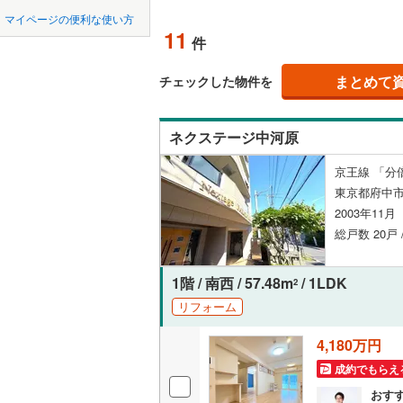
中国
鳥取
北上線
(
1
)
マイページの便利な使い方
ペット可
11
件
山田線
(
23
四国
徳島
幡ケ
(
124
)
(
60
)
(
5
配置、向き、
大湊線
(
0
)
まとめて
チェックした物件を
九州・沖縄
福岡
角住戸
（
只見線
(
2
)
ネクステージ中河原
つつじケ丘
奥羽本線
(
(
15
)
(
1
階下に住
京王線 「分
男鹿線
(
6
)
0
0
0
0
0
0
東京都府中市
該当物件
該当物件
該当物件
該当物件
該当物件
該当物件
件
件
件
件
件
件
構造・規模・
(
8
)
羽越本線
(
2003年11
総戸数 20戸 
飯山線
(
0
)
耐震構造
湘南新宿
大規模（
1階 / 南西 / 57.48m
/ 1LDK
2
(
18
)
(
11
)
(
9
(
1,069
)
（
0
）
リフォーム
外房線
(
51
4,180万円
立地
成田線
(
9
)
成約でもらえ
最寄りの
おす
東金線
(
6
)