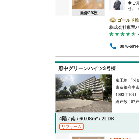
◆ご見
せ。
共用施設
南武線
(
28
画像
29
枚
るた
タン
ゴールド推
コンシェ
横浜線
(
36
覧準備
株式会社東宝
◆弊社
相模線
(
17
10
設備
将来
五日市線
(
0078-6014
専属
床暖房
（
など
篠ノ井線
(
だけ
ご来
常磐線（
府中グリーンハイツ3号棟
間取り、居室
伊東線
(
20
京王線 「分
バリアフ
東京都府中市
身延線
(
18
1993年10
LD
総戸数 187
武豊線
(
3
)
リビング
関西本線（
4階 / 南 / 60.08m
/ 2LDK
2
（
1
）
参宮線
(
5
)
リフォーム
キッチン
大糸線（J