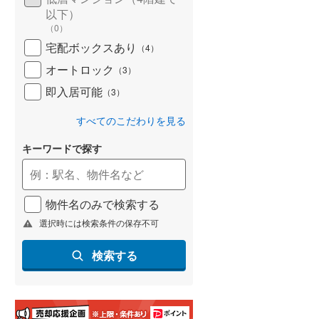
(
63
)
以下）
（
0
）
名古屋市営地下鉄鶴舞線
(
153
)
宅配ボックスあり
（
4
）
名古屋市営地下鉄名港線
(
52
)
オートロック
（
3
）
即入居可能
OsakaMetro長堀鶴見緑地線
(
363
)
（
3
）
OsakaMetro谷町線
(
582
)
すべてのこだわりを見る
OsakaMetro千日前線
(
390
)
キーワードで探す
神戸市営地下鉄海岸線
(
91
)
福岡市地下鉄七隈線
(
179
)
物件名のみで検索する
選択時には検索条件の保存不可
函館市電宝来・谷地頭線
(
1
)
検索する
真岡鐵道
(
0
)
山形鉄道フラワー長井線
(
0
)
えちごトキめき鉄道妙高はねうまラ