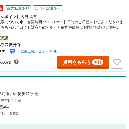
4
)
七尾線
(
0
)
室内写真あり
水回り写真あり
る
ッチン
（
0
）
対面キッチン
（
4
）
すめポイント
内田 美基
高山本線（JR西日本）
(
1
)
学について◆【営業時間 9:00～21:00】日時のご希望をお伝えくださいま
（もちろん当日でも対応可能です）人気物件は特にお問い合わせが集中す
JR西日本）
(
22
)
湖西線
(
72
)
め、お早めのご連絡をおすすめいたします。「室内・現地を見学する」ボ
機あり
（
7
）
浴室に窓あり
（
0
）
よりご予約いただくと、スムーズにご案内可能です。事前に鍵の手配や内
奨店
)
福知山線
(
259
)
が必要な場合がございますのでご了承ください。◆TOHO HOUSE CLUB
ハウス国分寺
で売買いただいたお客様はTOHO HOUSE CLUBにご加入いただけます。
庭
1
)
播但線
(
36
)
不動産会社レビュー 36件
4.91
～20、30年後のリフォーム、保険やローンの見直し、相続や資産運用など、
にわたってのサポートをご提供いたします。◆FPによるライフサポート◆
ルコニー
（
0
）
専用庭
（
0
）
)
津山線
(
30
)
資料をもらう
-58372
無料
ファイナンシャルプランナーが住宅ローン・保険・税金・資産運用・相続
幅広くアドバイスいたします。ご契約前後を問わず、安心してご利用いた
)
伯備線
(
40
)
ます。◆安心の環境◆無料駐車場、キッズスペースを完備し、ご家族での
店も安心です。の体制で皆様の住まい探しをサポートいたします。
呉線
(
23
)
インクローゼット
山口線
(
1
)
倍河原」駅 徒歩17分 他
住吉町1丁目
0
)
美祢線
(
0
)
（築4年）
契約、入居関連など
/ 地上9階建
因美線
(
0
)
能
（
3
）
草津線
(
4
)