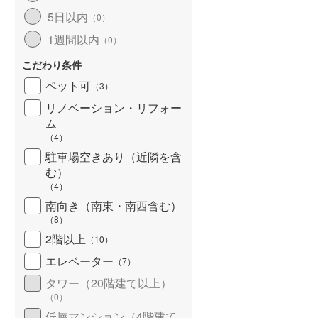
北海道新幹線
(
0
)
5日以内
（
0
）
1週間以内
（
0
）
山形新幹線
(
134
)
こだわり条件
東海道新幹線
(
544
)
ペット可
（
3
）
九州新幹線
(
95
)
リノベーション・リフォー
ム
（
4
）
駐車場空きあり（近隣を含
札幌市営地下鉄東豊線
(
27
)
む）
東京メトロ銀座線
(
622
)
（
4
）
南向き（南東・南西含む）
東京メトロ日比谷線
(
930
)
（
8
）
東京メトロ有楽町線
(
877
)
2階以上
（
10
）
エレベーター
（
7
）
東京メトロ副都心線
(
753
)
タワー（20階建て以上）
都営新宿線
(
646
)
（
0
）
横浜市営地下鉄グリーンライン
低層マンション（4階建て