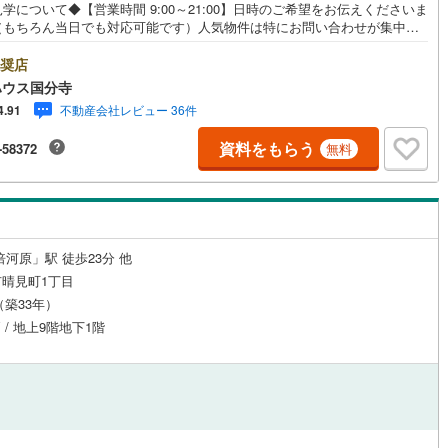
学について◆【営業時間 9:00～21:00】日時のご希望をお伝えくださいま
（もちろん当日でも対応可能です）人気物件は特にお問い合わせが集中す
2
)
鶴見線
(
73
)
め、お早めのご連絡をおすすめいたします。「室内・現地を見学する」ボ
よりご予約いただくと、スムーズにご案内可能です。事前に鍵の手配や内
奨店
ルジュサービス
2
)
（
0
）
キッズルーム
根岸線
(
303
)
（
0
）
が必要な場合がございますのでご了承ください。◆TOHO HOUSE CLUB
ハウス国分寺
で売買いただいたお客様はTOHO HOUSE CLUBにご加入いただけます。
4
)
中央本線（JR東日本）
(
829
)
不動産会社レビュー 36件
4.91
～20、30年後のリフォーム、保険やローンの見直し、相続や資産運用など、
にわたってのサポートをご提供いたします。◆FPによるライフサポート◆
0
)
八高線
(
128
)
資料をもらう
-58372
無料
ファイナンシャルプランナーが住宅ローン・保険・税金・資産運用・相続
1
）
オール電化
（
0
）
幅広くアドバイスいたします。ご契約前後を問わず、安心してご利用いた
5
)
大糸線（JR東日本）
(
2
)
ます。◆安心の環境◆無料駐車場、キッズスペースを完備し、ご家族での
店も安心です。の体制で皆様の住まい探しをサポートいたします。
各駅停車）
(
221
)
埼京線
(
1,012
)
全体
2
)
東海道本線（JR東海）
(
346
)
倍河原」駅 徒歩23分 他
リー住宅
（
0
）
晴見町1丁目
)
飯田線
(
13
)
月（築33年）
戸 / 地上9階地下1階
高山本線（JR東海）
(
13
)
ダイニング15畳以上
JR東海）
(
41
)
紀勢本線（JR東海）
(
3
)
博多南線
(
71
)
R西日本）
(
0
)
北陸本線
(
4
)