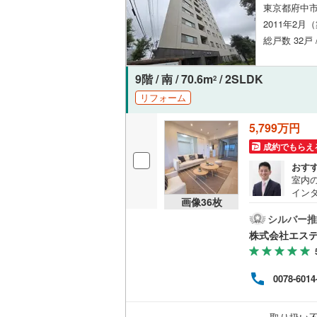
東京都府中市
後藤寺線
(
2011年2月
総戸数 32戸 
東北新幹
秋田新幹
9階 / 南 / 70.6m
/ 2SLDK
2
山陽新幹
リフォーム
西九州新
5,799万円
成約でもらえ
地下鉄
札幌市営
おす
室内
仙台市地
イン
画像
36
枚
能です
東京メト
Pa
シルバー推
お問い
株式会社エス
東京メト
物件
現地
東京メト
Pへ
0078-6014
イフ
都営浅草
むつ
連れ
都営大江