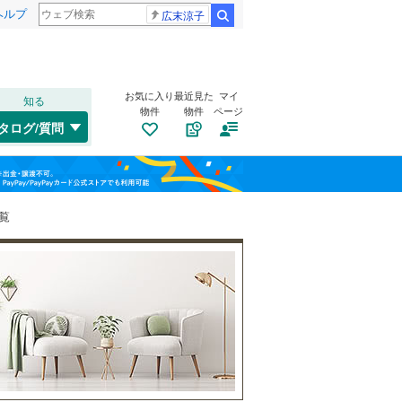
ヘルプ
広末涼子
検索
お気に入り
最近見た
マイ
知る
物件
物件
ページ
千歳線
(
20
)
タログ/質問
日高本線
(
1
)
福島
宗谷本線
(
3
)
(
10
)
(
23
)
(
9
)
栃木
群馬
山梨
東北本線
(
372
)
覧
川越線
(
88
)
自転車置き場
（
6
）
(
1
)
(
2
)
(
16
)
吾妻線
(
53
)
バイク置き場
（
4
）
日光線
(
17
)
防犯カメラ
（
2
）
仙石線
(
72
)
和歌山
大船渡線
(
0
)