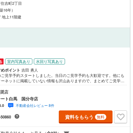
住吉町2丁目
0
)
宮崎空港線
(
1
)
（築16年）
/ 地上11階建
線
(
200
)
上越新幹線
(
189
)
線
(
163
)
北陸新幹線
(
128
)
線
(
342
)
北陸新幹線（JR西日本）
(
38
)
幹線
(
2
)
室内写真あり
水回り写真あり
る
地下鉄南北線
(
50
)
札幌市営地下鉄東西線
(
48
)
すめポイント
吉田 勇人
のご見学予約スタートしました。当日のご見学予約も大歓迎です。他にも
下鉄南北線
(
165
)
仙台市地下鉄東西線
(
98
)
ターネットに掲載していない情報も沢山ありますので、まとめてご見学可
。■Yahoo！ 不動産キャンペーン対象店舗。当店で物件を成約するとPay
ロ丸ノ内線
(
1,058
)
東京メトロ丸ノ内方南支線
(
202
)
yボーナスをプレゼント！「資料をもらう」「見学予約をする」ボタンから
奨店
合わせください。【営業時間 9時30分～18時30分】（年中無休）・人気
テート白馬 国分寺店
ロ東西線
(
687
)
東京メトロ千代田線
(
592
)
には特に問い合わせが集中するため、お早めにお電話ください。「室内・
不動産会社レビュー 8件
5.0
を見学する」ボタンよりご予約いただくとご見学がスムーズです。・提携F
ロ半蔵門線
(
591
)
東京メトロ南北線
(
823
)
の無料個別相談サービス外部のファイナンシャルプランナーへの無料個別ラ
資料をもらう
-50860
無料
プラン相談サービスも御座います。・キッズスペースや授乳スペース、お
線
(
789
)
都営三田線
(
920
)
替えベッド、アンパンマンジュースなどを完備しておりますので、お子様
でもお気軽にお越し下さい。
戸線
(
1,635
)
横浜市営地下鉄ブルーライン
(
521
)