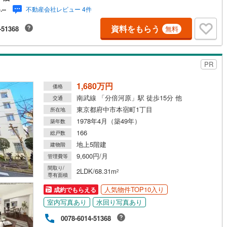
不動産会社レビュー 4件
-.--
道
(
0
)
北越急行ほくほく線
(
0
)
資料をもらう
-51368
無料
て銀河鉄道
(
19
)
青い森鉄道
(
4
)
弘南線
(
1
)
弘南鉄道大鰐線
(
1
)
PR
鉄道鳥海山ろく線
(
0
)
福島交通飯坂線
(
11
)
1,680万円
価格
南武線 「分倍河原」駅 徒歩15分 他
交通
長野線
(
7
)
上田電鉄別所線
(
3
)
東京都府中市本宿町1丁目
所在地
イトレール
(
18
)
関東鉄道竜ケ崎線
(
0
)
1978年4月（築49年）
築年数
166
総戸数
鉄道大洗鹿島線
(
8
)
ひたちなか海浜鉄道湊線
(
1
)
地上5階建
建物階
9,600円/月
1
)
千葉都市モノレール
(
46
)
管理費等
間取り/
2LDK/68.31m
2
鉄道上毛線
(
13
)
秩父鉄道
(
15
)
専有面積
人気物件TOP10入り
成約でもらえる
線
(
24
)
つくばエクスプレス
(
321
)
室内写真あり
水回り写真あり
358
)
京成押上線
(
153
)
0078-6014-51368