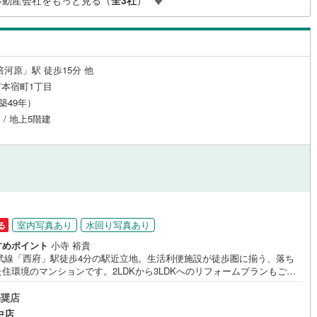
不動産会社をもっと見る（
全
3
社
）
営地下鉄東山線
(
222
)
名古屋市営地下鉄名城線
(
235
)
営地下鉄桜通線
(
161
)
名古屋市営地下鉄上飯田線
(
11
)
倍河原」駅 徒歩15分 他
本宿町1丁目
地下鉄烏丸線
(
248
)
京都市営地下鉄東西線
(
203
)
（築49年）
tro今里筋線
(
75
)
OsakaMetro御堂筋線
(
699
)
 / 地上5階建
tro四つ橋線
(
427
)
OsakaMetro中央線
(
358
)
tro堺筋線
(
398
)
神戸市営地下鉄西神・山手線
(
142
)
下鉄空港線
(
196
)
福岡市地下鉄箱崎線
(
45
)
室内写真あり
水回り写真あり
る
24
)
函館市電
(
4
)
すめポイント
小寺 裕貴
南武線「西府」駅徒歩4分の駅近立地。生活利便施設が徒歩圏に揃う、落ち
りび鉄道
(
0
)
わたらせ渓谷鐵道
(
0
)
住環境のマンションです。2LDKから3LDKへのリフォームプランもご提
能です。お気軽にお問い合わせください。
行
(
9
)
会津鉄道
(
2
)
奨店
縦貫鉄道
(
0
)
しなの鉄道北しなの線
(
4
)
中店