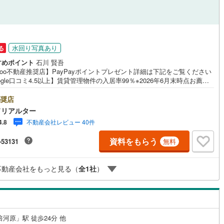
応
)
片町線
(
81
)
ン内見(相談)可
（
10
）
IT重説可
（
8
）
)
関西空港線
(
1
)
水回り写真あり
る
東線
(
439
)
本四備讃線
(
0
)
ン対応とは？
すめポイント
石川 賢吾
予土線
(
0
)
hoo不動産推奨店】PayPayポイントプレゼント詳細は下記をご覧ください
ogle口コミ4.5以上】賃貸管理物件の入居率99％※2026年6月末時点お薦め
徳島線
(
10
)
ンションのご紹介です。投資用マンションを購入する際、最大のリスクは
リスクです。利回りがいくら高かろうとも、空室が続いてしまえば、絵に
奨店
土讃線
(
5
)
た餅になってしまいます。弊社でご紹介するマンションは、人気エリアの
ドリアルター
め物件はもちろんのこと、エリアのニーズに合った人気のお部屋等、賃貸
不動産会社レビュー 40件
4.8
線
(
206
)
香椎線
(
12
)
経験スタッフの培ってきた知識と経験を基に物件を選定して、お部屋をご
している為、空室リスクに対しての対策はお任せください。掲載されてい
資料をもらう
-53131
肥薩線
(
0
)
無料
件は、弊社にてご紹介可能な物件のごく一部ですので、お気軽にお問い合
ください。※記載賃料等の収入や利回りは、将来にわたり、得られることを
16
)
唐津線
(
1
)
するものではありません。※賃料等については、賃貸中のものについては現
不動産会社をもっと見る（
全
1
社
）
賃料等で、空室または所有者居住中等のものについては、周辺の賃料相場
0
)
大村線
(
0
)
づき、満室時を想定して表示しています。
44
)
日豊本線
(
114
)
)
吉都線
(
0
)
倍河原」駅 徒歩24分 他