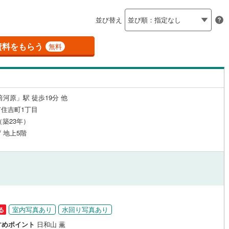
島根
岡山
広島
山口
釜石線
(
0
)
（
3
）
24時間有人管理
（
0
）
並び替え
)
花輪線
(
3
)
谷
香川
愛媛
高知
(
59
)
(
46
)
(
23
)
(
27
)
(
26
)
(
32
)
保存した条件を見る
2
)
建ち方、日当たり
磐越東線
(
20
)
資料をもらう
無料
佐賀
長崎
熊本
大分
2
）
南向き（南東・南西含む）
陸羽東線
(
1
)
（
8
）
24
)
米坂線
(
0
)
1
)
(
17
)
(
18
)
(
21
)
(
5
)
(
4
)
(
7
)
戸なし
（
0
）
メゾネット
（
0
）
倍河原」駅 徒歩19分 他
五能線
(
0
)
この条件で検索する
この条件で検索する
この条件で検索する
この条件で検索する
この条件で検索する
この条件で検索する
市区町村以下を選択
市区町村を選択す
駅を選択する
住吉町1丁目
施工・品質・工法関連
10
)
白新線
(
36
)
月（築23年）
/ 地上5階
越後線
(
47
)
（
1
）
免震構造
（
0
）
ライン（宇都宮～逗子）
湘南新宿ライン（前橋～小田原）
総戸数200以上）
タワー（20階建て以上）
（
0
）
聖蹟桜ケ丘
)
(
7
)
(
5
)
(
2
)
(
2
)
(
3
)
(
1,091
)
(
9
)
)
内房線
(
43
)
鹿島線
(
1
)
室内写真あり
水回り写真あり
る
駅が始発駅
（
0
）
海まで2km以内
（
0
）
すめポイント
日和山 薫
東海道本線
(
646
)