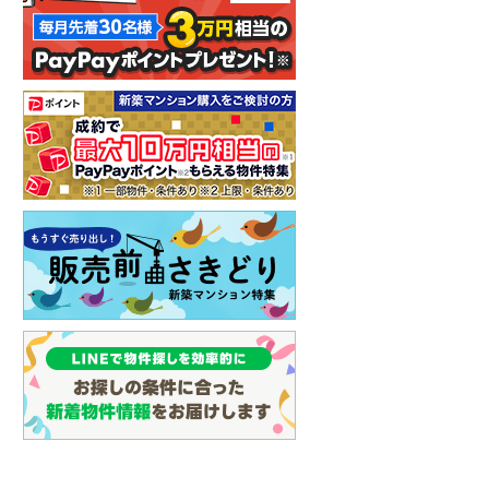
イン
(
3
)
しなの鉄道
(
7
)
津軽鉄道
(
0
)
三陸鉄道リアス線
(
0
)
仙台空港アクセス線
(
1
)
松本電鉄上高地線
(
2
)
関東鉄道常総線
(
4
)
銚子電気鉄道
(
0
)
上信電鉄上信線
(
14
)
埼玉新都市交通伊奈線
(
48
)
京成成田高速鉄道アクセス線
(
1
)
京成千葉線
(
75
)