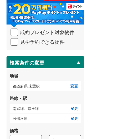
る
・
武蔵野線
(
196
)
条
件
ゲストルーム
横須賀線
(
391
)
（
0
）
を
成約プレゼント対象物件
マ
青梅線
(
80
)
イ
見学予約できる物件
ペ
小海線
(
8
)
ＴＶモニタ付インターホン
ー
ジ
京浜東北線
(
1,706
)
（
6
）
に
検索条件の変更
総武線
(
1,271
)
保
存
地域
御殿場線
(
37
)
す
る
都道府県 未選択
変更
中央本線（JR東海）
(
159
)
路線・駅
太多線
(
0
)
南武線、京王線
変更
名松線
(
3
)
分倍河原
変更
東海道本線（JR西日本）
(
901
)
価格
小浜線
(
4
)