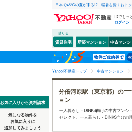
日本で45℃の夏が来る!? 猛暑を賢くおト
IDでもっ
ログイン
借りる
北海道
JR
北海道
函館本線
(
こだわり条件
リフォーム、
賃貸住宅
新築マンション
中古マンシ
石勝線
(
0
)
リノベー
東北
青森
（
4
）
根室本線
(
(
94
)
(
7
)
(
1
関東
東京
石北本線
(
Yahoo!不動産トップ
中古マンション
共用設備
常磐線
(
42
宅配ボッ
武蔵溝ノ口
信越・北陸
新潟
(
10
)
(
9
一
分倍河原駅（東京都）の
(
22
)
高崎線
(
28
トランク
ョン
東海
愛知
お気に入りから資料請求
両毛線
(
29
駐車場空
一人暮らし・DINKS向けの中古マンションと
烏山線
(
17
気になる物件を
（
4
）
(
11
)
(
3
)
(
8
セレクト。一人暮らし・DINKS向けの
近畿
大阪
お気に入りに
石巻線
(
3
)
追加してみましょう
管理・管理規