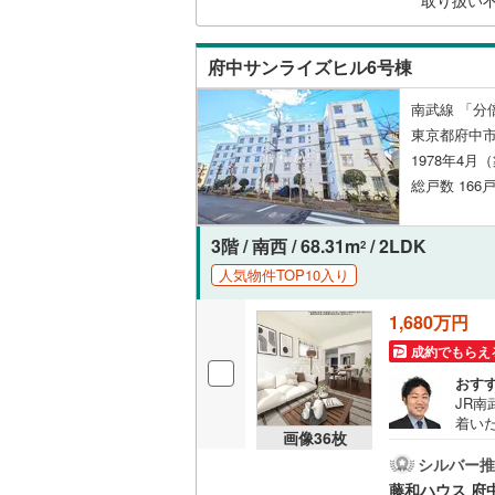
取り扱い
名古屋市
府中サンライズヒル6号棟
名古屋市
南武線 「分
東京都府中市
京都市営
1978年4月
OsakaMe
総戸数 166戸
OsakaMe
3階 / 南西 / 68.31m
/ 2LDK
2
OsakaMe
人気物件TOP10入り
福岡市地
1,680万円
成約でもらえ
私鉄・その他
札幌市電
(
おす
JR
道南いさ
着いた
画像
36
枚
案可
阿武隈急
シルバー推
秋田内陸
藤和ハウス 府