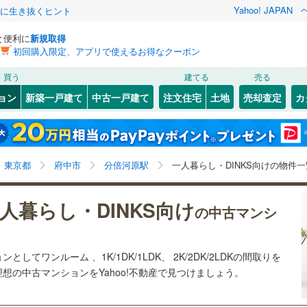
Yahoo! JAPAN
クに生き抜くヒント
と便利に
新規取得
初回購入限定、アプリで使えるお得なクーポン
検索条件を保存しました
買う
建てる
売る
39
)
札沼線
(
24
)
リノベーション
ョン
新築一戸建て
中古一戸建て
注文住宅
土地
売却査定
カ
この検索条件の新着物件通知は、
マイページ
から設定できます。
室蘭本線
(
3
)
ション・リフォーム
築古・築30年以上
（
4
）
岩手
宮城
秋田
山形
8
)
富良野線
(
3
)
3
)
(
26
)
(
42
)
(
27
)
(
14
)
(
9
)
(
7
)
分倍河原駅、ワンルーム、1K/1DK、1LDK、2K/2DK、
神奈川
埼玉
千葉
茨城
3
)
釧網本線
(
5
)
東京都
府中市
分倍河原駅
一人暮らし・DINKS向けの物件一
2LDK
1
)
水郡線
(
21
)
クスあり
（
4
）
24時間ゴミ出し可
（
1
）
長野
富山
石川
福井
)
(
7
)
(
7
)
(
12
)
(
6
)
(
4
)
(
2
)
人暮らし・DINKS向け
の中古マンシ
1
)
上越線
(
75
)
ルーム
（
0
）
エレベーター
（
7
）
閉じる
閉じる
お気に入りリストを見る
お気に入りリストを見る
閉じる
閉じる
岐阜
静岡
三重
検索条件を保存する
)
水戸線
(
3
)
きあり（近隣を含む）
オートロック
（
3
）
してワンルーム 、1K/1DK/1LDK、 2K/2DK/2LDKの間取りを
)
仙山線
(
101
)
マイページ
)
(
8
)
(
19
)
(
33
)
理想の中古マンションをYahoo!不動産で見つけましょう。
兵庫
京都
滋賀
奈良
気仙沼線
(
0
)
約