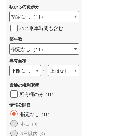
駅からの徒歩分
和歌山線
(
10
)
指定なし
（
11
）
東西線
(
245
)
バス乗車時間も含む
予讃線
(
15
)
詳しく見る
築年数
高徳線
(
34
)
指定なし
（
11
）
牟岐線
(
7
)
専有面積
山陽本線（JR九州）
(
3
)
下限なし
上限なし
~
篠栗線
(
86
)
敷地の権利形態
指宿枕崎線
(
26
)
所有権のみ
（
11
）
筑肥線
(
21
)
情報公開日
久大本線
(
39
)
指定なし
（
11
）
日田彦山線
(
22
)
本日
（
0
）
筑豊本線
(
2
)
3日以内
（
0
）