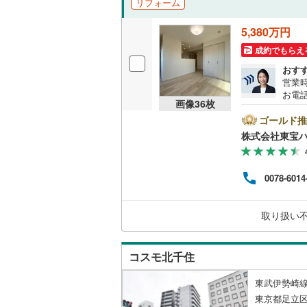
リフォーム
越美北線
(
独立型キ
5,380万円
氷見線
(
1
)
成約でもらえ
浴室
おす
紀勢本線（
営業時
浴室乾燥
お電話
桜島線
(
25
画像
36
枚
B▽
バルコニー、
て暮ら
ゴールド推
加古川線
(
舗】当
株式会社東宝
産 
ルーフバ
赤穂線
(
35
をする
ンして
宇野線
(
50
0078-6014
収納
内・
付け
福塩線
(
9
)
問い
ウォーク
取り扱い
岩徳線
(
1
)
（
1
）
小野田線
(
コスモ北千住
販売、価格、
舞鶴線
(
0
)
東武伊勢崎線
即入居可
木次線
(
0
)
東京都足立区