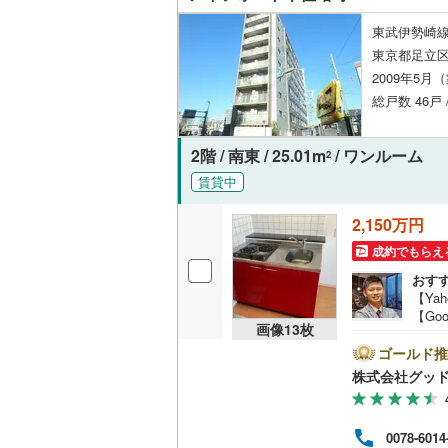
後藤寺線
(
東武伊勢崎線
東京都足立
東北新幹
2009年5月
秋田新幹
総戸数 46戸 
山陽新幹
2階 / 南東 / 25.01m
/ ワンルーム
2
西九州新
賃貸中
地下鉄
札幌市営
2,150万円
成約でもらえ
仙台市地
おす
東京メト
【Ya
【Go
画像
13
枚
東京メト
のマ
空室
ゴールド推
東京メト
描い
株式会社グッ
お薦
営業
都営浅草
紹介
0078-6014
る物
都営大江