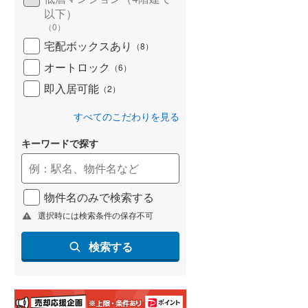
(
60
)
以下）
（
0
）
名古屋市営地下鉄鶴舞線
(
148
)
宅配ボックスあり
（
8
）
名古屋市営地下鉄名港線
(
51
)
オートロック
（
6
）
即入居可能
OsakaMetro長堀鶴見緑地線
(
367
)
（
2
）
OsakaMetro谷町線
(
593
)
すべてのこだわりを見る
OsakaMetro千日前線
(
388
)
キーワードで探す
神戸市営地下鉄海岸線
(
92
)
福岡市地下鉄七隈線
(
170
)
物件名のみで検索する
選択時には検索条件の保存不可
函館市電宝来・谷地頭線
(
1
)
検索する
真岡鐵道
(
0
)
山形鉄道フラワー長井線
(
0
)
えちごトキめき鉄道妙高はねうまラ