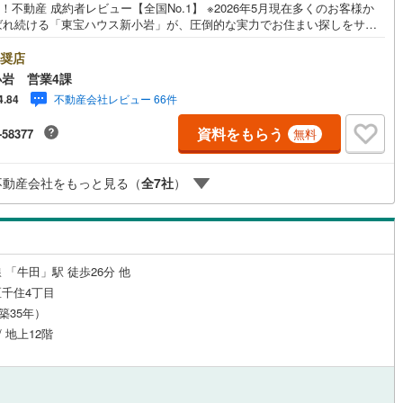
oo！不動産 成約者レビュー【全国No.1】 ※2026年5月現在多くのお客様か
ばれ続ける「東宝ハウス新小岩」が、圧倒的な実力でお住まい探しをサポ
6
)
鶴見線
(
69
)
ます！■本日見学OK■営業時間内（9:00～20:00）はお電話でのご連絡が
ーズです。ご自宅への送迎・最寄駅でのお待ち合わせ等、お気軽にご相談
奨店
ルジュサービス
9
)
（
1
）
キッズルーム
根岸線
(
308
)
（
2
）
さい。 選ばれる3つの「圧倒的メリット」 （1）【業界最低水準の提携住宅
岩 営業4課
ン】「他社で断られた」「借入がある」方も独自審査で多数承認！優遇金
0
)
中央本線（JR東日本）
(
829
)
不動産会社レビュー 66件
4.84
各種手数料0円でお得に。（2）【未来カレンダーで資金の不安ゼロへ】専
フトで将来の家計を無料シミュレーション。「月々いくらなら安心か」を
1
)
八高線
(
131
)
資料をもらう
-58377
無料
が明確にします。（3）【ご購入後の生涯サポート】売って終わりではあり
2
）
オール電化
（
1
）
。専属FPがお引渡し後も一生涯お守りします。 Yahoo！不動産キャンペ
5
)
大糸線（JR東日本）
(
2
)
象店舗 当店でのご成約でPayPayボーナスがもらえるキャンペーン対象
不動産会社をもっと見る（
全
7
社
）
※必ずYahoo！ JAPAN IDでログインの上お問い合わせください。
各駅停車）
(
219
)
埼京線
(
1,015
)
全体
3
)
東海道本線（JR東海）
(
346
)
リー住宅
（
1
）
)
飯田線
(
13
)
 「牛田」駅 徒歩26分 他
千住4丁目
高山本線（JR東海）
(
13
)
（築35年）
ダイニング15畳以上
JR東海）
(
41
)
紀勢本線（JR東海）
(
3
)
/ 地上12階
博多南線
(
65
)
R西日本）
(
0
)
北陸本線
(
4
)