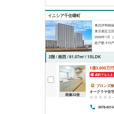
わせ
保証
在の
名古屋市
イニシア千住曙町
に基
名古屋市
東武伊勢崎線
東京都足立
京都市営
2009年1月
OsakaMe
総戸数 515戸
OsakaMe
2階 / 南西 / 81.07m
/ 1SLDK
2
OsakaMe
1億3,900万
福岡市地
成約でもらえ
私鉄・その他
札幌市電
(
ブロンズ推
オークラヤ住
道南いさ
画像
32
枚
阿武隈急
0078-6014
秋田内陸