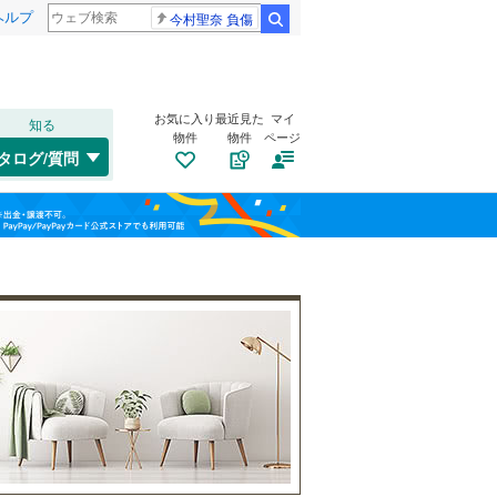
ヘルプ
今村聖奈 負傷
検索
お気に入り
最近見た
マイ
知る
物件
物件
ページ
千歳線
(
21
)
タログ/質問
日高本線
(
1
)
福島
宗谷本線
(
4
)
(
38
)
(
30
)
(
37
)
栃木
群馬
山梨
東北本線
(
369
)
川越線
(
91
)
自転車置き場
（
5
）
吾妻線
(
51
)
バイク置き場
（
2
）
日光線
(
17
)
防犯カメラ
（
4
）
仙石線
(
69
)
和歌山
大船渡線
(
0
)