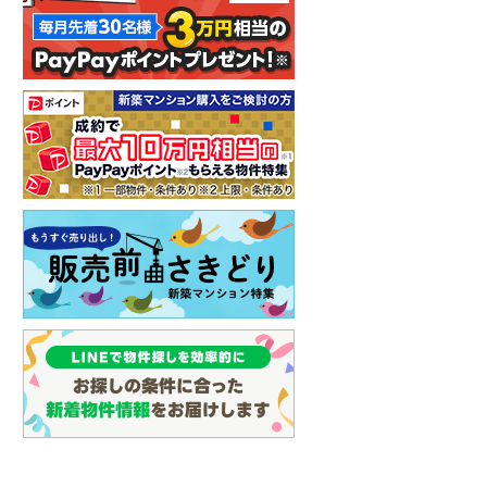
イン
(
3
)
しなの鉄道
(
8
)
津軽鉄道
(
0
)
三陸鉄道リアス線
(
0
)
仙台空港アクセス線
(
1
)
松本電鉄上高地線
(
2
)
関東鉄道常総線
(
4
)
銚子電気鉄道
(
0
)
上信電鉄上信線
(
14
)
埼玉新都市交通伊奈線
(
47
)
京成成田高速鉄道アクセス線
(
1
)
京成千葉線
(
67
)