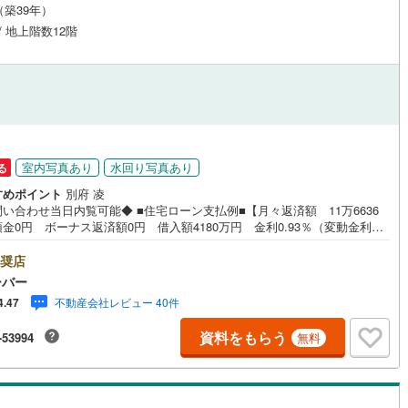
月（築39年）
応
)
片町線
(
80
)
/ 地上階数12階
ン内見(相談)可
（
3
）
IT重説可
（
3
）
)
関西空港線
(
1
)
東線
(
441
)
本四備讃線
(
0
)
ン対応とは？
予土線
(
0
)
徳島線
(
11
)
室内写真あり
水回り写真あり
る
土讃線
(
4
)
すめポイント
別府 凌
い合わせ当日内覧可能◆ ■住宅ローン支払例■【月々返済額 11万6636
線
(
194
)
香椎線
(
12
)
金0円 ボーナス返済額0円 借入額4180万円 金利0.93％（変動金利）
年返済の場合 ●住宅ローン、諸費用ローンお気軽にご相談下さい！足立区
肥薩線
(
0
)
に佇むコスモ北千住。千代田線・日比谷線・常磐線「北千住」駅徒歩8分。
奨店
本線「千住大橋」駅徒歩11分と複数路線利用可能で利便性に富んだ立地で
ーバー
17
)
唐津線
(
1
)
周辺には買い物施設等が多くあり、商店街も徒歩4分と生活環境が充実して
不動産会社レビュー 40件
4.47
。1987年11月築SRC造の1階建て。総戸数55戸の新耐震基準マンショ
026年7月大規模修繕工事実施。宅配BOX付きです。お部屋は4階東向き、
0
)
大村線
(
0
)
資料をもらう
-53994
無料
リノベーション済。■今すぐ見たい！■ローンが心配■買う方が得なの？■分
ない事、何でもご相談下さい。■随時！内覧可能です！■平日・土日・祝祭
43
)
日豊本線
(
113
)
日程・時間はいつでも調整可能。ご指定の場所にお車でお迎えに上がりま
■不動産購入のご相談も随時開催中！■ ○住宅ローンのご相談 ○買換えの
)
吉都線
(
0
)
談 ○ご自宅査定のご相談 ○弊社買取も行っております！