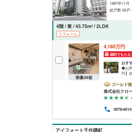
1987年11
オンライン対
桜井線
(
18
総戸数 55戸 
オンライ
阪和線
(
82
4階 / 東 / 43.75m
/ 2LDK
2
おおさか
オンライ
リフォーム
内子線
(
0
)
4,180万円
鳴門線
(
4
)
成約でもらえ
土讃線
(
4
)
おす
◆お問
鹿児島本
円】頭
画像
36
枚
35
三角線
(
7
)
千住
ゴールド推
京成
株式会社クロ
長崎本線
(
す。
います
ン。2
佐世保線
(
0078-6014
新規
から
豊肥本線
(
日…
す。
日南線
(
16
アイフォート千住曙町
ご相