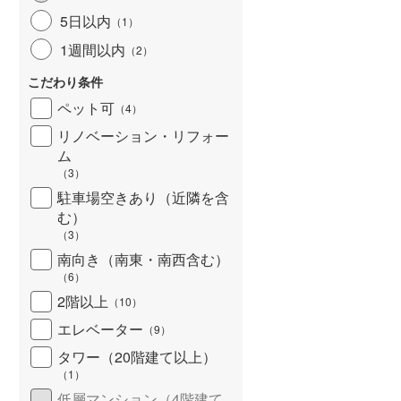
北海道新幹線
(
0
)
5日以内
（
1
）
1週間以内
（
2
）
山形新幹線
(
133
)
こだわり条件
東海道新幹線
(
541
)
ペット可
（
4
）
九州新幹線
(
89
)
リノベーション・リフォー
ム
（
3
）
駐車場空きあり（近隣を含
札幌市営地下鉄東豊線
(
27
)
む）
東京メトロ銀座線
(
616
)
（
3
）
南向き（南東・南西含む）
東京メトロ日比谷線
(
928
)
（
6
）
東京メトロ有楽町線
(
885
)
2階以上
（
10
）
エレベーター
（
9
）
東京メトロ副都心線
(
747
)
タワー（20階建て以上）
都営新宿線
(
658
)
（
1
）
横浜市営地下鉄グリーンライン
低層マンション（4階建て