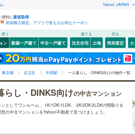
Yahoo! JAPAN
ル
と便利に
新規取得
初回購入限定、アプリで使えるお得なクーポン
検索条件を保存しました
買う
建てる
売る
41
)
札沼線
(
22
)
リノベーション
ョン
新築一戸建て
中古一戸建て
注文住宅
土地
売却査定
カ
この検索条件の新着物件通知は、
マイページ
から設定できます。
室蘭本線
(
3
)
ション・リフォーム
築古・築30年以上
（
3
）
岩手
宮城
秋田
山形
7
)
富良野線
(
4
)
鐘ケ淵
3
)
(
23
)
(
7
)
(
10
)
(
27
)
(
17
)
(
12
)
牛田駅、ワンルーム、1K/1DK、1LDK、2K/2DK、
神奈川
埼玉
千葉
茨城
4
)
釧網本線
(
4
)
東京都
足立区
牛田駅
一人暮らし・DINKS向けの物件一覧
2LDK
3
)
水郡線
(
20
)
クスあり
（
8
）
24時間ゴミ出し可
（
4
）
長野
富山
石川
福井
暮らし・DINKS向け
の中古マンション
3
)
上越線
(
74
)
ルーム
（
2
）
エレベーター
（
9
）
閉じる
閉じる
お気に入りリストを見る
お気に入りリストを見る
閉じる
閉じる
岐阜
静岡
三重
してワンルーム 、1K/1DK/1LDK、 2K/2DK/2LDKの間取りを
検索条件を保存する
)
水戸線
(
3
)
きあり（近隣を含む）
オートロック
（
6
）
理想の中古マンションをYahoo!不動産で見つけましょう。
)
仙山線
(
100
)
マイページ
兵庫
京都
滋賀
奈良
気仙沼線
(
0
)
約