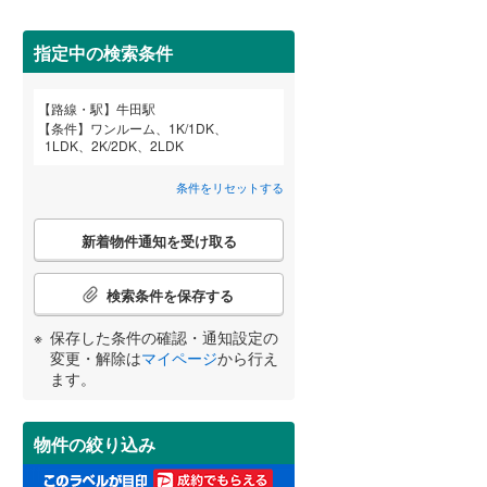
田沢湖線
(
18
)
せんげん台
(
8
)
(
5
)
指定中の検索条件
八戸線
(
3
)
磐越西線
(
16
)
(
4
)
路線・駅
牛田駅
宮崎
鹿児島
沖縄
条件
ワンルーム、1K/1DK、
2階以上
（
10
）
陸羽西線
(
0
)
1LDK、2K/2DK、2LDK
左沢線
(
4
)
条件をリセットする
(
1
)
(
0
)
(
0
)
最上階
（
1
）
津軽線
(
4
)
こ
する
る
条件をリセットする
条件をリセットする
条件をリセットする
条件をリセットする
条件をリセットする
条件をリセットする
新着物件通知を受け取る
の
信越本線
(
61
)
検
索
検索条件を保存する
弥彦線
(
0
)
制震構造
（
0
）
(
3
)
(
0
)
(
2
)
条
件
保存した条件の確認・通知設定の
総武本線
(
273
)
低層マンション（4階建て以
で
変更・解除は
マイページ
から行え
下）
（
0
）
通
ます。
知
京葉線
(
193
)
を
受
久留里線
(
1
)
物件の絞り込み
け
小学校まで1km以内
（
3
）
取
山手線
(
1,724
)