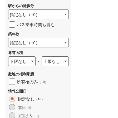
駅からの徒歩分
和歌山線
(
17
)
指定なし
（
10
）
東西線
(
246
)
バス乗車時間も含む
予讃線
(
14
)
詳しく見る
築年数
高徳線
(
36
)
指定なし
（
10
）
牟岐線
(
8
)
専有面積
山陽本線（JR九州）
(
3
)
下限なし
上限なし
~
篠栗線
(
78
)
敷地の権利形態
指宿枕崎線
(
25
)
所有権のみ
（
10
）
筑肥線
(
19
)
情報公開日
久大本線
(
36
)
指定なし
（
10
）
日田彦山線
(
21
)
本日
（
0
）
筑豊本線
(
1
)
3日以内
（
0
）