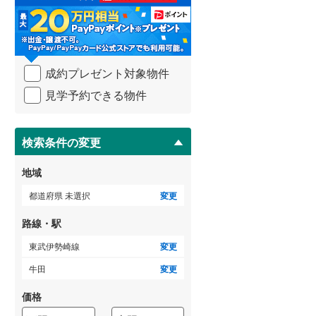
る
・
武蔵野線
(
201
)
条
件
ゲストルーム
横須賀線
(
398
)
（
2
）
を
成約プレゼント対象物件
マ
青梅線
(
82
)
イ
見学予約できる物件
ペ
小海線
(
7
)
ＴＶモニタ付インターホン
ー
ジ
京浜東北線
(
1,719
)
（
7
）
に
検索条件の変更
総武線
(
1,271
)
保
存
地域
御殿場線
(
37
)
す
る
都道府県 未選択
変更
中央本線（JR東海）
(
156
)
路線・駅
太多線
(
0
)
東武伊勢崎線
変更
名松線
(
3
)
牛田
変更
東海道本線（JR西日本）
(
908
)
価格
小浜線
(
4
)