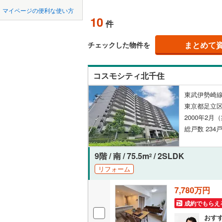
中国
鳥取
北上線
(
1
)
竹ノ塚
マイページの便利な使い方
(
33
)
(
2
ペット可
10
(
39
)
件
山田線
(
21
四国
徳島
配置、向き、
大湊線
(
0
)
まとめて
チェックした物件を
九州・沖縄
福岡
角住戸
（
只見線
(
2
)
コスモシティ北千住
奥羽本線
(
一ノ割
(
2
)
(
1
階下に住
東武伊勢崎線
(
2
)
男鹿線
(
6
)
0
0
0
0
0
0
東京都足立
該当物件
該当物件
該当物件
該当物件
該当物件
該当物件
件
件
件
件
件
件
構造・規模・
羽越本線
(
2000年2月
総戸数 234戸
飯山線
(
0
)
耐震構造
(
0
)
(
0
)
(
1
湘南新宿
大規模（
9階 / 南 / 75.5m
/ 2SLDK
2
(
1,074
)
（
3
）
リフォーム
(
0
)
(
0
)
(
0
外房線
(
49
7,780万円
立地
成田線
(
8
)
成約でもらえ
最寄りの
おす
東金線
(
7
)