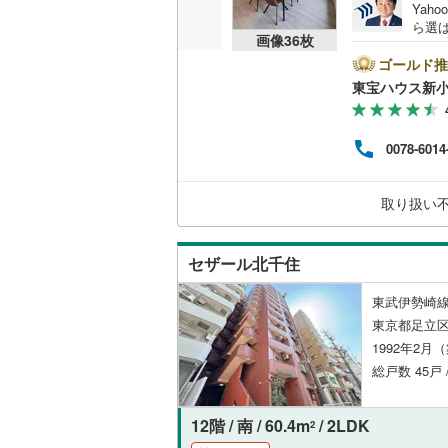
Yah
ら選
共用施設
南武線
(
27
画像
36
枚
ートし
スム
ゴールド推
コンシェ
横浜線
(
36
くだ
東宝ハウス新小
ロー
相模線
(
18
利と
設備
用ソ
五日市線
(
0078-6014
プロ
床暖房
（
ません
篠ノ井線
(
ーン対
取り扱い
です！
常磐線（
間取り、居室
伊東線
(
20
セザール北千住
バリアフ
身延線
(
18
東武伊勢崎線
LD
東京都足立区
武豊線
(
3
)
1992年2月
リビング
関西本線（
総戸数 45戸 
（
3
）
参宮線
(
5
)
12階 / 南 / 60.4m
/ 2LDK
2
キッチン
大糸線（J