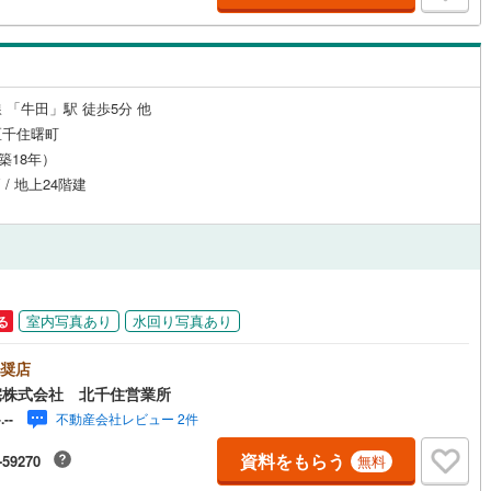
ください。※記載賃料等の収入や利回りは、将来にわたり、得られることを
するものではありません。※賃料等については、賃貸中のものについては現
賃料等で、空室または所有者居住中等のものについては、周辺の賃料相場
営地下鉄東山線
(
223
)
名古屋市営地下鉄名城線
(
235
)
づき、満室時を想定して表示しています。
営地下鉄桜通線
(
162
)
名古屋市営地下鉄上飯田線
(
12
)
 「牛田」駅 徒歩5分 他
区千住曙町
地下鉄烏丸線
(
250
)
京都市営地下鉄東西線
(
207
)
（築18年）
tro今里筋線
(
76
)
OsakaMetro御堂筋線
(
705
)
 / 地上24階建
tro四つ橋線
(
435
)
OsakaMetro中央線
(
362
)
tro堺筋線
(
399
)
神戸市営地下鉄西神・山手線
(
143
)
円
下鉄空港線
(
185
)
福岡市地下鉄箱崎線
(
42
)
室内写真あり
水回り写真あり
る
24
)
函館市電
(
4
)
奨店
宅株式会社 北千住営業所
りび鉄道
(
0
)
わたらせ渓谷鐵道
(
0
)
不動産会社レビュー 2件
-.--
行
(
8
)
会津鉄道
(
2
)
資料をもらう
-59270
無料
縦貫鉄道
(
0
)
しなの鉄道北しなの線
(
4
)