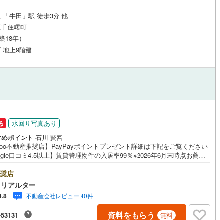
0
)
宮崎空港線
(
1
)
 「牛田」駅 徒歩3分 他
区千住曙町
線
(
197
)
上越新幹線
(
189
)
（築18年）
線
(
162
)
北陸新幹線
(
129
)
/ 地上9階建
線
(
331
)
北陸新幹線（JR西日本）
(
37
)
幹線
(
2
)
地下鉄南北線
(
48
)
札幌市営地下鉄東西線
(
49
)
水回り写真あり
る
下鉄南北線
(
161
)
仙台市地下鉄東西線
(
95
)
すめポイント
石川 賢吾
ロ丸ノ内線
(
1,061
)
東京メトロ丸ノ内方南支線
(
199
)
hoo不動産推奨店】PayPayポイントプレゼント詳細は下記をご覧ください
ogle口コミ4.5以上】賃貸管理物件の入居率99％※2026年6月末時点お薦め
ロ東西線
(
691
)
東京メトロ千代田線
(
590
)
ンションのご紹介です。投資用マンションを購入する際、最大のリスクは
リスクです。利回りがいくら高かろうとも、空室が続いてしまえば、絵に
奨店
ロ半蔵門線
(
584
)
東京メトロ南北線
(
826
)
た餅になってしまいます。弊社でご紹介するマンションは、人気エリアの
ドリアルター
め物件はもちろんのこと、エリアのニーズに合った人気のお部屋等、賃貸
不動産会社レビュー 40件
4.8
経験スタッフの培ってきた知識と経験を基に物件を選定して、お部屋をご
線
(
791
)
都営三田線
(
910
)
している為、空室リスクに対しての対策はお任せください。掲載されてい
資料をもらう
-53131
無料
件は、弊社にてご紹介可能な物件のごく一部ですので、お気軽にお問い合
戸線
(
1,634
)
横浜市営地下鉄ブルーライン
(
528
)