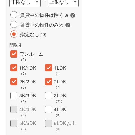
下限なし
上限なし
~
城端線
(
1
)
賃貸中の物件は除く
(
8
)
関西本線（JR西日本）
(
128
)
賃貸中の物件のみ
(
2
)
大阪環状線
(
575
)
指定なし
(
10
)
山陽本線（JR西日本）
(
259
)
間取り
姫新線
(
36
)
ワンルーム
（
2
）
ワイドバルコニー
（
3
）
吉備線
(
31
)
1K/1DK
1LDK
（
0
）
（
1
）
芸備線
(
16
)
2K/2DK
2LDK
可部線
(
15
)
（
0
）
（
7
）
3K/3DK
3LDK
宇部線
(
3
)
（
1
）
（
21
）
4K/4DK
4LDK
山陰本線
(
166
)
（
0
）
（
3
）
境線
(
4
)
5K/5DK
5LDK以上
（
0
）
（
0
）
奈良線
(
78
)