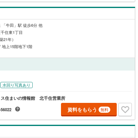
道
(
0
)
北越急行ほくほく線
(
0
)
 「牛田」駅 徒歩6分 他
て銀河鉄道
(
18
)
青い森鉄道
(
5
)
千住東1丁目
弘南線
(
1
)
弘南鉄道大鰐線
(
1
)
（築21年）
 / 地上15階地下1階
鉄道鳥海山ろく線
(
0
)
福島交通飯坂線
(
11
)
長野線
(
7
)
上田電鉄別所線
(
3
)
イトレール
(
18
)
関東鉄道竜ケ崎線
(
0
)
鉄道大洗鹿島線
(
8
)
ひたちなか海浜鉄道湊線
(
1
)
水回り写真あり
1
)
千葉都市モノレール
(
42
)
ラス住まいの情報館 北千住営業所
鉄道上毛線
(
13
)
秩父鉄道
(
15
)
資料をもらう
-56022
無料
線
(
25
)
つくばエクスプレス
(
319
)
357
)
京成押上線
(
152
)