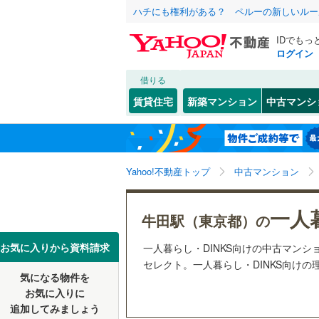
ハチにも権利がある？ ペルーの新しいルー
IDでもっ
ログイン
借りる
北海道
JR
北海道
函館本線
(
こだわり条件
リフォーム、
賃貸住宅
新築マンション
中古マンシ
石勝線
(
0
)
リノベー
東北
青森
（
3
）
根室本線
(
とうきょうスカイツリー
(
82
)
(
3
関東
東京
石北本線
(
Yahoo!不動産トップ
中古マンション
共用設備
常磐線
(
41
宅配ボッ
信越・北陸
新潟
一人
牛田駅（東京都）の
高崎線
(
28
トランク
東海
愛知
お気に入りから資料請求
一人暮らし・DINKS向けの中古マンションと
両毛線
(
30
駐車場空
セレクト。一人暮らし・DINKS向けの
烏山線
(
17
気になる物件を
(
58
)
（
3
）
近畿
大阪
お気に入りに
石巻線
(
3
)
追加してみましょう
管理・管理規