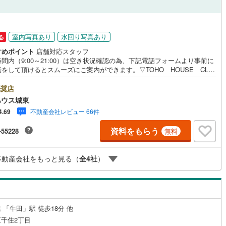
4
)
七尾線
(
0
)
ッチン
（
1
）
対面キッチン
（
4
）
高山本線（JR西日本）
(
1
)
室内写真あり
水回り写真あり
る
すめポイント
店舗対応スタッフ
JR西日本）
(
25
)
湖西線
(
71
)
間内（9:00～21:00）は空き状況確認の為、下記電話フォームより事前に
機あり
（
5
）
浴室に窓あり
（
0
）
をして頂けるとスムーズにご案内ができます。▽TOHO HOUSE CLU
)
福知山線
(
265
)
現時点の未来カレンダーの作成▽ご購入後もお客様の人生のパートナーとし
庭
しの「安心」を守り続けます。【Yahoo！ 不動産キャンペーン対象店
奨店
1
)
播但線
(
36
)
店で物件を成約するとPayPayボーナスライトがもらえる「Yahoo！ 不動
ハウス城東
物件ご成約キャンペーン」の対象になります。「資料をもらう」「見学予約
ルコニー
（
0
）
専用庭
（
0
）
)
津山線
(
30
)
不動産会社レビュー 66件
4.69
」ボタンからお問い合わせください。※必ずYahoo！ JAPAN IDでログイ
ください。※PayPayボーナスライトは出金と譲渡はできません。ご案
)
伯備線
(
40
)
資料をもらう
-55228
無料
詳細な資料のご請求はお気軽にどうぞ♪お電話でのお問い合わせも常時受け
ております！■頭金0円からのご購入可能です■（諸費用もOK）お気軽にお
呉線
(
23
)
合わせください。
インクローゼット
不動産会社をもっと見る（
全
4
社
）
山口線
(
1
)
0
)
美祢線
(
0
)
契約、入居関連など
因美線
(
0
)
 「牛田」駅 徒歩18分 他
能
（
2
）
草津線
(
4
)
千住2丁目