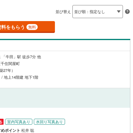
島根
岡山
広島
山口
釜石線
(
0
)
2
)
(
22
)
(
12
)
(
16
)
(
10
)
(
11
)
(
8
)
（
4
）
24時間有人管理
（
1
）
並び替え
)
花輪線
(
3
)
香川
愛媛
高知
保存した条件を見る
建ち方、日当たり
磐越東線
(
18
)
資料をもらう
無料
佐賀
長崎
熊本
大分
4
）
南向き（南東・南西含む）
陸羽東線
(
1
)
（
6
）
25
)
米坂線
(
0
)
3
)
(
1
)
(
0
)
(
1
)
(
1
)
(
5
)
(
2
)
戸なし
（
0
）
メゾネット
（
0
）
 「牛田」駅 徒歩7分 他
五能線
(
0
)
この条件で検索する
この条件で検索する
この条件で検索する
この条件で検索する
この条件で検索する
この条件で検索する
市区町村以下を選択
市区町村を選択す
駅を選択する
区千住関屋町
施工・品質・工法関連
10
)
白新線
(
36
)
（築27年）
 / 地上14階建 地下1階
越後線
(
47
)
（
2
）
免震構造
（
0
）
)
(
2
)
(
0
)
(
0
)
(
0
)
(
2
)
(
5
)
ライン（宇都宮～逗子）
湘南新宿ライン（前橋～小田原）
総戸数200以上）
タワー（20階建て以上）
（
1
）
(
1,093
)
)
(
0
)
(
0
)
(
1
)
(
1
)
)
内房線
(
40
)
鹿島線
(
1
)
室内写真あり
水回り写真あり
る
駅が始発駅
（
2
）
海まで2km以内
（
0
）
すめポイント
松井 聡
東海道本線
(
648
)