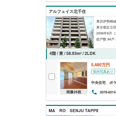
アルフェイス北千住
いすみ鉄
東武伊勢崎線
IGRいわ
東京都足立区
弘南鉄道
2006年8月
総戸数 84戸
由利高原
長野電鉄
4階 / 東 / 58.93m
/ 2LDK
2
宇都宮ラ
5,480万円
鹿島臨海
室内写真あり
小湊鐵道
(
中央住宅 ポ
上毛電気
画像
26
枚
0078-6014
流鉄流山
京成本線
(
MA RO SENJU TAPPII