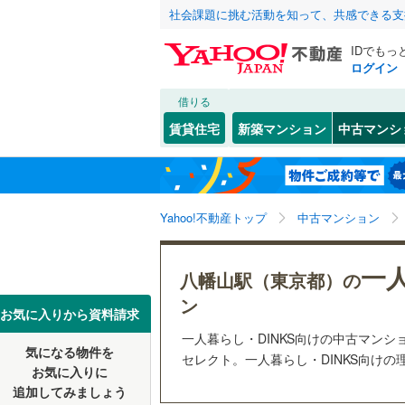
社会課題に挑む活動を知って、共感できる支
IDでもっ
ログイン
借りる
北海道
JR
北海道
函館本線
(
こだわり条件
リフォーム、
賃貸住宅
新築マンション
中古マンシ
石勝線
(
0
)
リノベー
東北
青森
（
10
）
根室本線
(
幡ケ
(
124
)
(
60
)
(
5
関東
東京
石北本線
(
Yahoo!不動産トップ
中古マンション
共用設備
常磐線
(
41
宅配ボッ
信越・北陸
新潟
一人
八幡山駅（東京都）の
つつじケ丘
(
15
)
(
1
高崎線
(
28
トランク
ン
東海
愛知
お気に入りから資料請求
両毛線
(
29
駐車場空
一人暮らし・DINKS向けの中古マンションと
(
8
)
烏山線
(
18
気になる物件を
（
14
）
セレクト。一人暮らし・DINKS向けの
近畿
大阪
お気に入りに
石巻線
(
3
)
追加してみましょう
管理・管理規