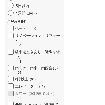
北海道新幹線
(
0
)
5日以内
（
1
）
1週間以内
（
2
）
山形新幹線
(
137
)
こだわり条件
東海道新幹線
(
542
)
ペット可
（
10
）
九州新幹線
(
91
)
リノベーション・リフォー
ム
（
10
）
駐車場空きあり（近隣を含
札幌市営地下鉄東豊線
(
26
)
む）
東京メトロ銀座線
(
626
)
（
14
）
南向き（南東・南西含む）
東京メトロ日比谷線
(
937
)
（
25
）
東京メトロ有楽町線
(
878
)
2階以上
（
38
）
エレベーター
（
18
）
東京メトロ副都心線
(
748
)
タワー（20階建て以上）
都営新宿線
(
649
)
（
0
）
横浜市営地下鉄グリーンライン
低層マンション（4階建て