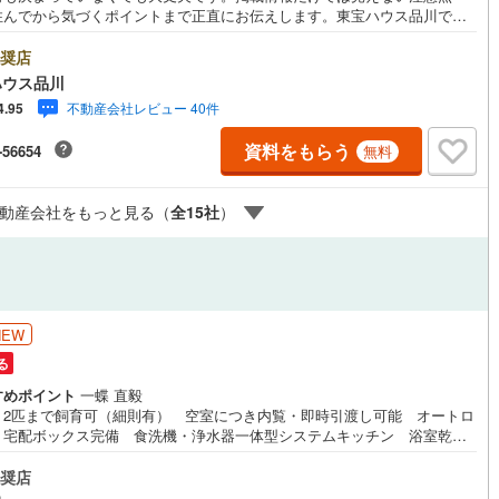
住んでから気づくポイントまで正直にお伝えします。東宝ハウス品川で
0
)
宮崎空港線
(
1
)
良いことも悪いことも包み隠さずお伝えし、「納得して選ぶ」ためのサポ
を大切にしています。現地でしか分からないリアルな情報も含めて、一緒
奨店
線
(
201
)
上越新幹線
(
189
)
悔しない住まい探しを進めていきましょう。まずはお気軽にご相談くださ
ハウス品川
Yahoo！ 不動産キャンペーン対象店舗】当店で物件を成約するとPayPay
線
(
163
)
北陸新幹線
(
129
)
不動産会社レビュー 40件
4.95
スライトがもらえる「Yahoo！ 不動産 物件ご成約キャンペーン」の対象
ります。「資料をもらう」「見学予約をする」ボタンからお問い合わせく
線
(
334
)
北陸新幹線（JR西日本）
(
38
)
資料をもらう
-56654
無料
。※必ずYahoo！ JAPAN IDでログインしてください。※PayPayボーナス
トは出金と譲渡はできません。ご案内・詳細な資料のご請求はお気軽にど
幹線
(
2
)
♪お電話でのお問い合わせも常時受け付けております！お気軽にお問い合わ
動産会社をもっと見る（
全
15
社
）
ださい。
地下鉄南北線
(
49
)
札幌市営地下鉄東西線
(
47
)
下鉄南北線
(
160
)
仙台市地下鉄東西線
(
94
)
ロ丸ノ内線
(
1,060
)
東京メトロ丸ノ内方南支線
(
203
)
NEW
る
ロ東西線
(
692
)
東京メトロ千代田線
(
597
)
すめポイント
一蝶 直毅
ロ半蔵門線
(
594
)
東京メトロ南北線
(
835
)
ト2匹まで飼育可（細則有） 空室につき内覧・即時引渡し可能 オートロ
・宅配ボックス完備 食洗機・浄水器一体型システムキッチン 浴室乾燥
線
(
797
)
都営三田線
(
931
)
きバスルーム東宝ハウス町田はまず、お客様一人一人を知り、理解するこ
ら始めます。お客様のお話をきちんとお聞きし、しっかり話し合う「心」
奨店
戸線
(
1,649
)
横浜市営地下鉄ブルーライン
(
527
)
ミュニケーションが大切になります。だからこそ、それぞれのお客様にベ