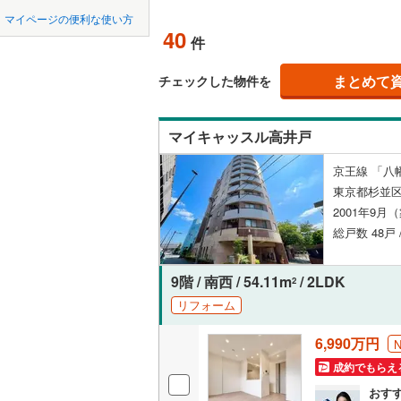
中国
鳥取
北上線
(
1
)
(
18
)
(
11
)
(
9
マイページの便利な使い方
ペット可
40
件
山田線
(
22
四国
徳島
配置、向き、
大湊線
(
0
)
まとめて
チェックした物件を
九州・沖縄
福岡
角住戸
（
只見線
(
2
)
マイキャッスル高井戸
奥羽本線
(
階下に住
京王線 「八幡
男鹿線
(
6
)
0
0
0
0
0
0
東京都杉並区
該当物件
該当物件
該当物件
該当物件
該当物件
該当物件
件
件
件
件
件
件
構造・規模・
羽越本線
(
2001年9月
総戸数 48戸 
飯山線
(
0
)
耐震構造
湘南新宿
大規模（
9階 / 南西 / 54.11m
/ 2LDK
2
(
1,077
)
（
1
）
リフォーム
外房線
(
48
6,990万円
立地
成田線
(
9
)
成約でもらえ
最寄りの
おす
東金線
(
6
)