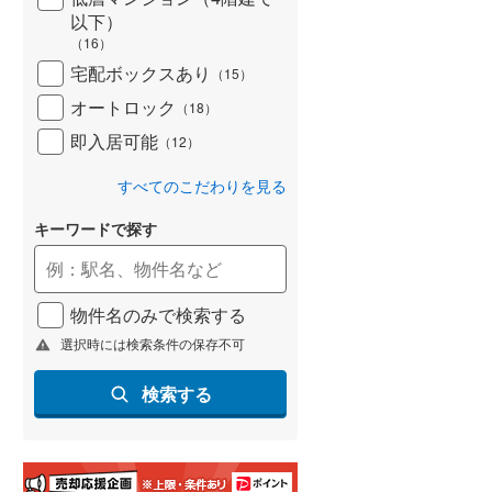
(
62
)
以下）
（
16
）
名古屋市営地下鉄鶴舞線
(
150
)
宅配ボックスあり
（
15
）
名古屋市営地下鉄名港線
(
51
)
オートロック
（
18
）
即入居可能
OsakaMetro長堀鶴見緑地線
(
366
)
（
12
）
OsakaMetro谷町線
(
592
)
すべてのこだわりを見る
OsakaMetro千日前線
(
388
)
キーワードで探す
神戸市営地下鉄海岸線
(
93
)
福岡市地下鉄七隈線
(
172
)
物件名のみで検索する
選択時には検索条件の保存不可
函館市電宝来・谷地頭線
(
1
)
検索する
真岡鐵道
(
0
)
山形鉄道フラワー長井線
(
0
)
えちごトキめき鉄道妙高はねうまラ