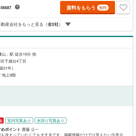
はできません。たくさんのお客様からのお言葉に感謝してこれからも楽し
応
資料をもらう
)
片町線
(
81
)
-56687
無料
敵なお家探しをお約束します。お家探しを始めてみようと思われたらまず
お気軽に東宝ハウス溝の口に相談してみませんか？何も決まっていなくて
ン内見(相談)可
（
35
）
IT重説可
（
35
）
)
関西空港線
(
1
)
夫！まずはお客様の夢をお聞かせ下さい！未来の「不安」を「安心」に変
不動産会社をもっと見る（
全
2
社
）
「未来カレンダー」もご来店時に好評です。スタッフ一同いつでもお客様
東線
(
440
)
本四備讃線
(
0
)
問合せをお待ちしております。
ン対応とは？
予土線
(
0
)
徳島線
(
11
)
山」駅 徒歩19分 他
区千歳台4丁目
土讃線
(
5
)
（築21年）
線
(
202
)
香椎線
(
12
)
/ 地上9階
肥薩線
(
0
)
17
)
唐津線
(
1
)
0
)
大村線
(
0
)
44
)
日豊本線
(
114
)
室内写真あり
水回り写真あり
る
すめポイント
齋藤 公一
)
吉都線
(
0
)
何も決まっていなくても大丈夫です。掲載情報だけでは見えない注意点