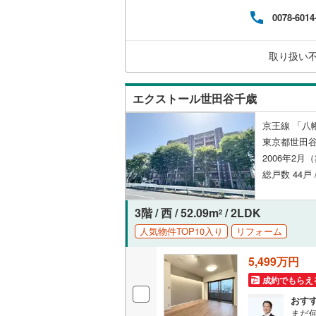
譲渡
オンライン対
桜井線
(
16
0078-6014
く素
は、
オンライ
阪和線
(
82
大丈
取り扱い
える
おおさか
のお
オンライ
内子線
(
0
)
エクストール世田谷千歳
鳴門線
(
4
)
京王線 「八幡
東京都世田谷
土讃線
(
4
)
2006年2月
鹿児島本
総戸数 44戸 
三角線
(
7
)
3階 / 西 / 52.09m
/ 2LDK
2
長崎本線
(
人気物件TOP10入り
リフォーム
佐世保線
(
5,499万円
豊肥本線
(
成約でもらえ
おす
日南線
(
17
まだ