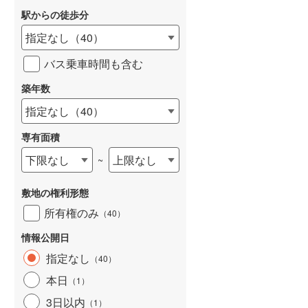
駅からの徒歩分
和歌山線
(
16
)
指定なし
（
40
）
東西線
(
245
)
バス乗車時間も含む
予讃線
(
15
)
詳しく見る
築年数
高徳線
(
35
)
指定なし
（
40
）
牟岐線
(
8
)
専有面積
山陽本線（JR九州）
(
3
)
下限なし
上限なし
~
篠栗線
(
82
)
敷地の権利形態
指宿枕崎線
(
26
)
所有権のみ
（
40
）
筑肥線
(
21
)
情報公開日
久大本線
(
38
)
指定なし
（
40
）
日田彦山線
(
22
)
本日
（
1
）
筑豊本線
(
2
)
3日以内
（
1
）