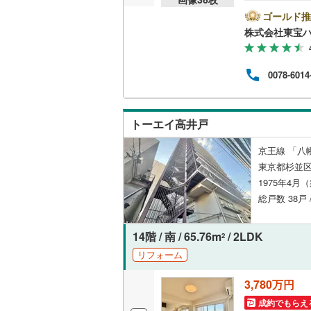
ofe
とPa
ゴールド推
ン」
株式会社東宝
いすみ鉄
い合わ
ay
IGRいわ
お気
0078-6014
お問
弘南鉄道
由利高原
トーエイ高井戸
長野電鉄
京王線 「八
宇都宮ラ
東京都杉並区
1975年4月
鹿島臨海
総戸数 38戸 
小湊鐵道
(
14階 / 南 / 65.76m
/ 2LDK
2
上毛電気
リフォーム
流鉄流山
3,780万円
京成本線
(
成約でもらえ