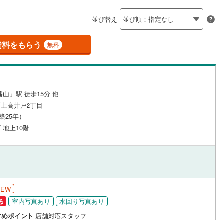
島根
岡山
広島
山口
釜石線
(
0
)
聖蹟桜ケ丘
)
(
7
)
(
5
)
(
2
)
(
2
)
(
3
)
（
10
）
24時間有人管理
（
0
）
(
8
)
並び替え
)
花輪線
(
3
)
香川
愛媛
高知
保存した条件を見る
建ち方、日当たり
磐越東線
(
20
)
資料をもらう
無料
佐賀
長崎
熊本
大分
14
）
南向き（南東・南西含む）
陸羽東線
(
1
)
（
25
）
24
)
米坂線
(
0
)
戸なし
（
0
）
メゾネット
（
1
）
山」駅 徒歩15分 他
五能線
(
0
)
この条件で検索する
この条件で検索する
この条件で検索する
この条件で検索する
この条件で検索する
この条件で検索する
市区町村以下を選択
市区町村を選択す
駅を選択する
上高井戸2丁目
施工・品質・工法関連
10
)
白新線
(
35
)
（築25年）
/ 地上10階
越後線
(
46
)
（
6
）
免震構造
（
0
）
ライン（宇都宮～逗子）
湘南新宿ライン（前橋～小田原）
総戸数200以上）
タワー（20階建て以上）
（
0
）
(
1,097
)
)
内房線
(
41
)
NEW
鹿島線
(
1
)
室内写真あり
水回り写真あり
る
駅が始発駅
（
0
）
海まで2km以内
（
0
）
すめポイント
店舗対応スタッフ
東海道本線
(
651
)