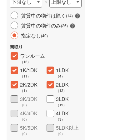
下限なし
上限なし
~
城端線
(
1
)
賃貸中の物件は除く
(
14
)
関西本線（JR西日本）
(
128
)
賃貸中の物件のみ
(
26
)
大阪環状線
(
575
)
指定なし
(
40
)
山陽本線（JR西日本）
(
261
)
間取り
姫新線
(
36
)
ワンルーム
（
12
）
ワイドバルコニー
（
6
）
吉備線
(
31
)
1K/1DK
1LDK
（
11
）
（
4
）
芸備線
(
16
)
2K/2DK
2LDK
可部線
(
15
)
（
1
）
（
12
）
3K/3DK
3LDK
宇部線
(
2
)
（
0
）
（
19
）
4K/4DK
4LDK
山陰本線
(
167
)
（
0
）
（
3
）
境線
(
4
)
5K/5DK
5LDK以上
（
0
）
（
0
）
奈良線
(
81
)