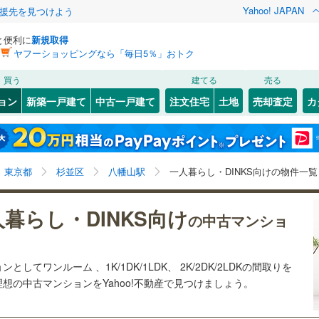
Yahoo! JAPAN
援先を見つけよう
と便利に
新規取得
ヤフーショッピングなら「毎日5％」おトク
検索条件を保存しました
買う
建てる
売る
40
)
札沼線
(
23
)
リノベーション
ョン
新築一戸建て
中古一戸建て
注文住宅
土地
売却査定
カ
この検索条件の新着物件通知は、
マイページ
から設定できます。
室蘭本線
(
3
)
ション・リフォーム
築古・築30年以上
（
25
）
岩手
宮城
秋田
山形
7
)
富良野線
(
4
)
谷
(
60
)
(
46
)
(
23
)
(
27
)
(
27
)
(
34
)
4
)
八幡山駅、ワンルーム、1K/1DK、1LDK、2K/2DK、
神奈川
埼玉
千葉
茨城
4
)
釧網本線
(
4
)
東京都
杉並区
八幡山駅
一人暮らし・DINKS向けの物件一覧
2LDK
7
)
水郡線
(
21
)
クスあり
（
15
）
24時間ゴミ出し可
（
4
）
長野
富山
石川
福井
暮らし・DINKS向け
の中古マンショ
1
)
(
17
)
(
17
)
(
20
)
(
5
)
(
4
)
(
7
)
4
)
上越線
(
74
)
ルーム
（
1
）
エレベーター
（
18
）
閉じる
閉じる
お気に入りリストを見る
お気に入りリストを見る
閉じる
閉じる
岐阜
静岡
三重
検索条件を保存する
)
水戸線
(
3
)
きあり（近隣を含む）
オートロック
（
18
）
してワンルーム 、1K/1DK/1LDK、 2K/2DK/2LDKの間取りを
)
仙山線
(
101
)
マイページ
理想の中古マンションをYahoo!不動産で見つけましょう。
兵庫
京都
滋賀
奈良
気仙沼線
(
0
)
約