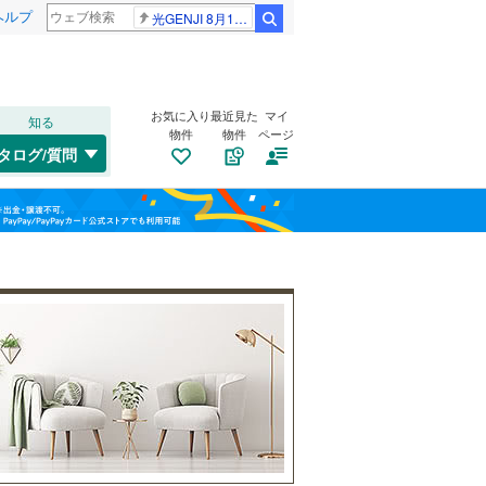
ヘルプ
光GENJI 8月19日
検索
お気に入り
最近見た
マイ
知る
物件
物件
ページ
千歳線
(
20
)
タログ/質問
日高本線
(
1
)
福島
宗谷本線
(
4
)
(
40
)
(
39
)
(
35
)
栃木
群馬
山梨
東北本線
(
376
)
川越線
(
91
)
自転車置き場
（
20
）
(
4
)
(
14
)
(
9
)
吾妻線
(
52
)
バイク置き場
（
9
）
日光線
(
18
)
防犯カメラ
（
12
）
仙石線
(
70
)
和歌山
大船渡線
(
0
)