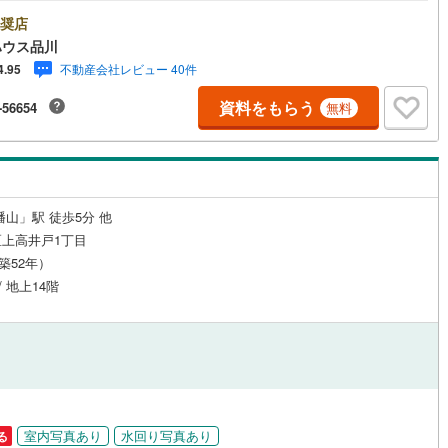
ssional 》【Yahoo！ 不動産キャンペーン対象店舗】当店で物件を成約する
yPayボーナスライトがもらえる「Yahoo！ 不動産 物件ご成約キャンペー
奨店
の対象になります。「資料をもらう」「見学予約をする」ボタンからお問
ハウス品川
道
(
0
)
北越急行ほくほく線
(
0
)
せください。※必ずYahoo！ JAPAN IDでログインしてください。※PayP
不動産会社レビュー 40件
4.95
ボーナスライトは出金と譲渡はできません。ご案内・詳細な資料のご請求は
て銀河鉄道
(
18
)
青い森鉄道
(
4
)
軽にどうぞ♪お電話でのお問い合わせも常時受け付けております！お気軽に
資料をもらう
-56654
無料
い合わせください。
弘南線
(
1
)
弘南鉄道大鰐線
(
1
)
鉄道鳥海山ろく線
(
0
)
福島交通飯坂線
(
11
)
長野線
(
7
)
上田電鉄別所線
(
3
)
幡山」駅 徒歩5分 他
イトレール
(
19
)
関東鉄道竜ケ崎線
(
0
)
上高井戸1丁目
（築52年）
鉄道大洗鹿島線
(
8
)
ひたちなか海浜鉄道湊線
(
1
)
/ 地上14階
1
)
千葉都市モノレール
(
44
)
鉄道上毛線
(
13
)
秩父鉄道
(
14
)
線
(
25
)
つくばエクスプレス
(
318
)
353
)
京成押上線
(
152
)
室内写真あり
水回り写真あり
る