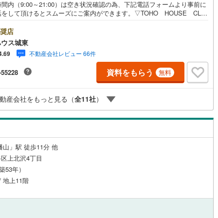
間内（9:00～21:00）は空き状況確認の為、下記電話フォームより事前に
をして頂けるとスムーズにご案内ができます。▽TOHO HOUSE CLU
9
)
鶴見線
(
73
)
現時点の未来カレンダーの作成▽ご購入後もお客様の人生のパートナーとし
しの「安心」を守り続けます。【Yahoo！ 不動産キャンペーン対象店
奨店
ルジュサービス
9
)
（
0
）
キッズルーム
根岸線
(
310
)
（
0
）
店で物件を成約するとPayPayボーナスライトがもらえる「Yahoo！ 不動
ハウス城東
物件ご成約キャンペーン」の対象になります。「資料をもらう」「見学予約
6
)
中央本線（JR東日本）
(
835
)
不動産会社レビュー 66件
4.69
」ボタンからお問い合わせください。※必ずYahoo！ JAPAN IDでログイ
ください。※PayPayボーナスライトは出金と譲渡はできません。ご案
0
)
八高線
(
130
)
資料をもらう
-55228
無料
詳細な資料のご請求はお気軽にどうぞ♪お電話でのお問い合わせも常時受け
4
）
オール電化
（
0
）
ております！■頭金0円からのご購入可能です■（諸費用もOK）お気軽にお
5
)
大糸線（JR東日本）
(
2
)
合わせください。
動産会社をもっと見る（
全
11
社
）
各駅停車）
(
216
)
埼京線
(
1,017
)
全体
2
)
東海道本線（JR東海）
(
347
)
リー住宅
（
3
）
)
飯田線
(
13
)
山」駅 徒歩11分 他
区上北沢4丁目
高山本線（JR東海）
(
12
)
（築53年）
ダイニング15畳以上
JR東海）
(
41
)
紀勢本線（JR東海）
(
3
)
/ 地上11階
博多南線
(
67
)
R西日本）
(
0
)
北陸本線
(
4
)