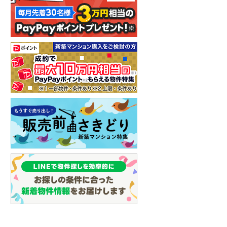
イン
(
3
)
しなの鉄道
(
7
)
津軽鉄道
(
0
)
三陸鉄道リアス線
(
0
)
仙台空港アクセス線
(
1
)
松本電鉄上高地線
(
2
)
関東鉄道常総線
(
4
)
銚子電気鉄道
(
0
)
上信電鉄上信線
(
14
)
埼玉新都市交通伊奈線
(
49
)
京成成田高速鉄道アクセス線
(
1
)
京成千葉線
(
69
)