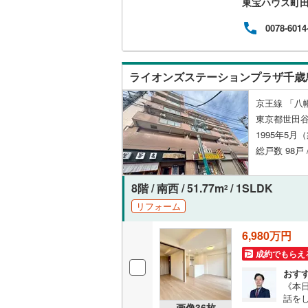
東宝ハウス町
スト
当日
0078-6014
内を
名古屋市
不動
介実
名古屋市
も楽
ライオンズステーションプラザ千歳
らま
京都市営
様の
京王線 「八幡
OsakaMe
東京都世田谷
1995年5月
OsakaMe
総戸数 98戸
OsakaMe
8階 / 南西 / 51.77m
/ 1SLDK
2
福岡市地
リフォーム
私鉄・その他
札幌市電
(
6,980万円
道南いさ
成約でもらえ
おす
阿武隈急
《本日
話を
秋田内陸
画像
36
枚