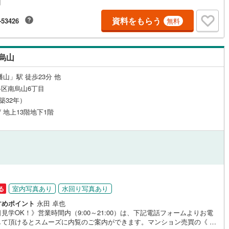
田
な「住まい」をご提案をすることができるのです。インターネット予約で
見学が可能！（1）［室内・現地を見学する］をクリック（2）本日～4日以
資料をもらう
-53426
無料
ご希望の方は「ご要望・ご質問欄」に希望日時をご記入ください！【主要
営地下鉄東山線
(
223
)
名古屋市営地下鉄名城線
(
233
)
産流通各社の2025年度中間期の売買仲介実績において、全国第9位の売買仲
績です】※住宅新報よりたくさんのお客様からのお言葉に感謝してこれから
営地下鉄桜通線
(
161
)
名古屋市営地下鉄上飯田線
(
11
)
しく素敵なお家探しをお約束します。お家探しを始めてみようと思われた
烏山
ずは、お気軽に東宝ハウス町田に相談してみませんか？スタッフ一同お客
地下鉄烏丸線
(
252
)
京都市営地下鉄東西線
(
206
)
お問合せをお待ちしております。
山」駅 徒歩23分 他
tro今里筋線
(
75
)
OsakaMetro御堂筋線
(
704
)
区南烏山6丁目
（築32年）
tro四つ橋線
(
432
)
OsakaMetro中央線
(
361
)
 / 地上13階地下1階
tro堺筋線
(
400
)
神戸市営地下鉄西神・山手線
(
143
)
下鉄空港線
(
193
)
福岡市地下鉄箱崎線
(
45
)
24
)
函館市電
(
4
)
りび鉄道
(
0
)
わたらせ渓谷鐵道
(
0
)
室内写真あり
水回り写真あり
る
すめポイント
永田 卓也
行
(
9
)
会津鉄道
(
2
)
見学OK！》営業時間内（9:00～21:00）は、下記電話フォームよりお電
して頂けるとスムーズに内覧のご案内ができます。マンション売買の《 Pr
縦貫鉄道
(
0
)
しなの鉄道北しなの線
(
4
)