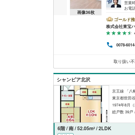
営業時
お電話
共用施設
南武線
(
27
画像
36
枚
B▽
て暮ら
ゴールド推
コンシェ
横浜線
(
36
舗】当
株式会社東宝
産 
相模線
(
17
をする
設備
ンして
五日市線
(
0078-6014
内・
床暖房
（
付け
篠ノ井線
(
問い
取り扱い不
常磐線（
間取り、居室
伊東線
(
20
シャンピア北沢
バリアフ
身延線
(
17
京王線 「八幡
LD
東京都世田谷
武豊線
(
3
)
1974年8月
リビング
関西本線（
総戸数 39戸 
（
3
）
参宮線
(
5
)
6階 / 南 / 52.05m
/ 2LDK
2
キッチン
大糸線（J