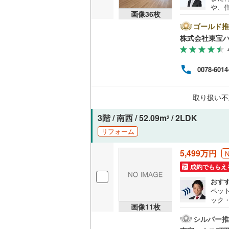
や、
後藤寺線
(
画像
36
枚
は、
ート
ゴールド推
東北新幹
に後
株式会社東宝
い。【
秋田新幹
ボーナ
にな
山陽新幹
0078-6014
ださい
ライ
西九州新
うぞ
取り扱い不
せく
地下鉄
札幌市営
3階 / 南西 / 52.09m
/ 2LDK
2
リフォーム
仙台市地
東京メト
5,499万円
成約でもらえ
東京メト
おす
東京メト
ペッ
ック
画像
11
枚
都営浅草
機付
とか
シルバー推
都営大江
のコ