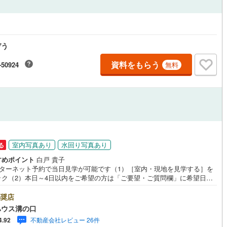
4
)
七尾線
(
0
)
ッチン
（
4
）
対面キッチン
（
7
）
高山本線（JR西日本）
(
1
)
ぞう
JR西日本）
(
26
)
湖西線
(
72
)
機あり
（
12
）
浴室に窓あり
（
4
）
資料をもらう
-50924
無料
)
福知山線
(
265
)
庭
1
)
播但線
(
36
)
ルコニー
（
0
）
専用庭
（
0
）
)
津山線
(
30
)
)
伯備線
(
40
)
室内写真あり
水回り写真あり
呉線
(
23
)
る
インクローゼット
すめポイント
白戸 貴子
山口線
(
1
)
ンターネット予約で当日見学が可能です（1）［室内・現地を見学する］を
ック（2）本日～4日以内をご希望の方は「ご要望・ご質問欄」に希望日時
0
)
美祢線
(
0
)
入ください！●10:00～21:00はお電話でのお問い合わせがスムーズです。
契約、入居関連など
hoo！ 不動産キャンペーン対象店舗】当店で物件を成約するとPayPayポイ
奨店
因美線
(
0
)
もらえる「Yahoo！不動産 物件ご成約キャンペーン」の対象になりま
ハウス溝の口
能
（
12
）
「資料をもらう」「見学予約をする」ボタンからお問い合わせください。※
不動産会社レビュー 26件
草津線
(
4
)
4.92
ahoo！ JAPAN IDでログインしてください。※PayPayポイントは出金と