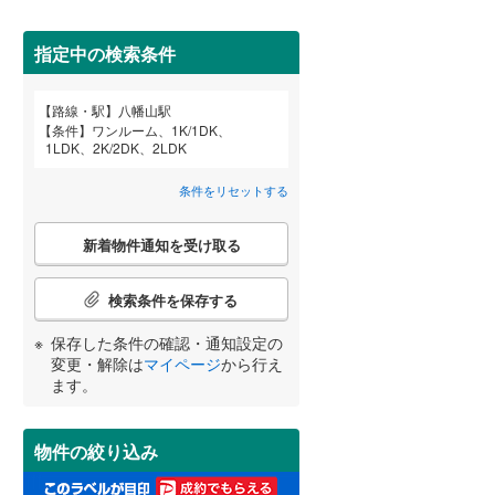
田沢湖線
(
18
)
(
7
)
(
23
)
(
64
)
指定中の検索条件
八戸線
(
3
)
磐越西線
(
17
)
路線・駅
八幡山駅
宮崎
鹿児島
沖縄
条件
ワンルーム、1K/1DK、
2階以上
（
38
）
陸羽西線
(
0
)
1LDK、2K/2DK、2LDK
左沢線
(
4
)
条件をリセットする
最上階
（
4
）
津軽線
(
3
)
こ
する
る
条件をリセットする
条件をリセットする
条件をリセットする
条件をリセットする
条件をリセットする
条件をリセットする
新着物件通知を受け取る
の
信越本線
(
60
)
検
索
検索条件を保存する
弥彦線
(
0
)
制震構造
（
0
）
条
件
保存した条件の確認・通知設定の
総武本線
(
273
)
低層マンション（4階建て以
で
変更・解除は
マイページ
から行え
下）
（
16
）
通
ます。
知
京葉線
(
195
)
を
受
久留里線
(
1
)
物件の絞り込み
け
小学校まで1km以内
（
10
）
取
山手線
(
1,724
)