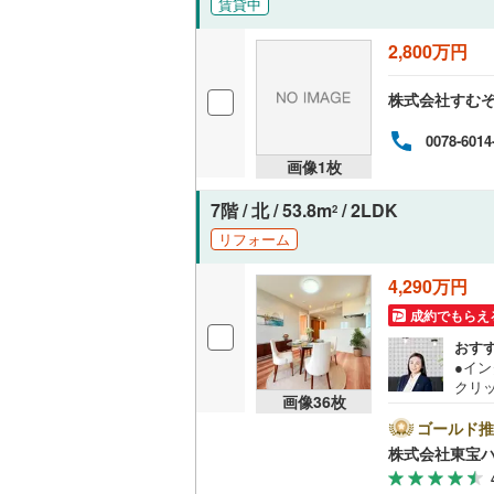
賃貸中
越美北線
(
独立型キ
2,800万円
氷見線
(
1
)
浴室
株式会社すむ
紀勢本線（
浴室乾燥
0078-6014
桜島線
(
25
画像
1
枚
バルコニー、
加古川線
(
7階 / 北 / 53.8m
/ 2LDK
2
ルーフバ
赤穂線
(
35
リフォーム
宇野線
(
51
4,290万円
収納
福塩線
(
9
)
成約でもらえ
ウォーク
おす
岩徳線
(
1
)
（
4
）
●イ
クリ
小野田線
(
画像
36
枚
をご記
販売、価格、
【Ya
ゴールド推
舞鶴線
(
0
)
ントが
株式会社東宝
即入居可
す。
木次線
(
0
)
必ずY