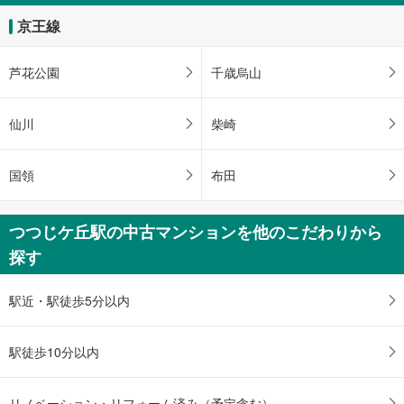
す
京王線
る
芦花公園
千歳烏山
仙川
柴崎
国領
布田
つつじケ丘駅の中古マンションを他のこだわりから
探す
駅近・駅徒歩5分以内
駅徒歩10分以内
リノベーション・リフォーム済み（予定含む）