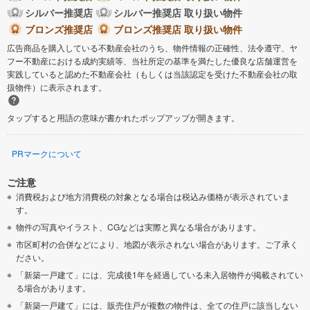
シルバー推奨店
シルバー推奨店 取り扱い物件
ブロンズ推奨店
ブロンズ推奨店 取り扱い物件
広告商品を購入している不動産会社のうち、物件情報の正確性、法令遵守、ヤ
フー不動産における成約実績等、当社所定の基準を満たした優良な店舗運営を
実践していると認めた不動産会社（もしくは当該認定を受けた不動産会社の取
扱物件）に表示されます。
タップすると用語の意味が書かれたポップアップが開きます。
PRマークについて
ご注意
消費税および地方消費税の対象となる場合は税込み価格が表示されていま
す。
物件の写真やイラスト、CGなどは実際と異なる場合があります。
市区町村の合併などにより、地図が表示されない場合があります。ご了承く
ださい。
「新築一戸建て」には、完成後1年を経過している未入居物件が掲載されてい
る場合があります。
「新築一戸建て」には、販売住戸が複数の物件は、全ての住戸に該当しない