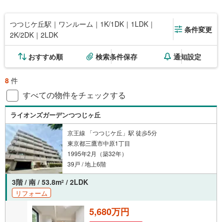
つつじケ丘駅｜ワンルーム｜1K/1DK｜1LDK｜
条件変更
2K/2DK｜2LDK
おすすめ順
検索条件保存
通知設定
8
件
すべての物件をチェックする
ライオンズガーデンつつじヶ丘
京王線 「つつじケ丘」駅 徒歩5分
東京都三鷹市中原1丁目
1995年2月（築32年）
39戸 / 地上6階
3階 / 南 / 53.8m
/ 2LDK
2
リフォーム
5,680万円