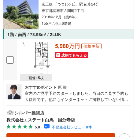
京王線 「つつじケ丘」駅 徒歩24分
東京都調布市入間町2丁目
2018年12月（築8年）
155戸 / 地上6階建
1階 / 南西 / 73.98m
/ 2LDK
2
5,980万円
価格更新
成約でもらえる
画像
15
枚
おすすめポイント
原 毅
室内のご見学予約スタートしました。当日のご見学予約も
大歓迎です。他にもインターネットに掲載していない情報
も沢山ありますので、まとめてご見学可能です。■Yahoo！
不動産キャンペーン対象店舗。当店で物件を成約するとPa
シルバー推奨店
yPayボーナスをプレゼント！「資料をもらう」「見学予約
株式会社エステート白馬 国分寺店
をする」ボタンからお問い合わせください。【営業時間 9
5.0
不動産会社レビュー 8件
時30分～18時30分】（年中無休）・人気物件には特に問い
合わせが集中するため、お早めにお電話ください。「室