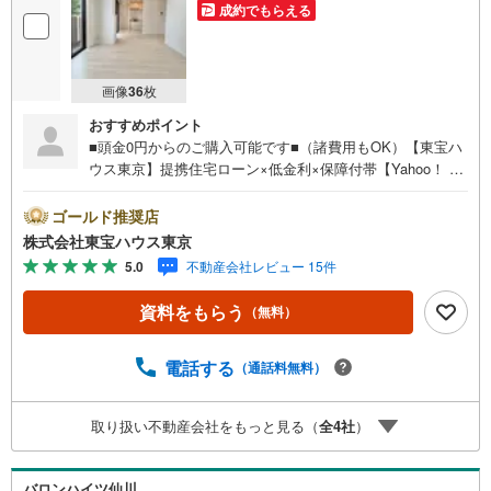
成約でもらえる
画像
36
枚
おすすめポイント
■頭金0円からのご購入可能です■（諸費用もOK）【東宝ハ
ウス東京】提携住宅ローン×低金利×保障付帯【Yahoo！ 不
動産キャンペーン対象店舗】当店で物件を成約するとPayP
ayボーナスライトがもらえる「Yahoo！ 不動産 物件ご成約
ゴールド推奨店
キャンペーン」の対象になります。「資料をもらう」「見
株式会社東宝ハウス東京
学予約をする」ボタンからお問い合わせください。※必ずY
5.0
不動産会社レビュー 15件
ahoo！ JAPAN IDでログインしてください。※PayPayボー
ナスライトは出金と譲渡はできません。ご案内・詳細な資
資料をもらう
（無料）
料のご請求はお気軽にどうぞ♪お電話でのお問い合わせも
常時受け付けております！お気軽にお問い合わせくださ
い。
電話する
（通話料無料）
取り扱い不動産会社をもっと見る（
全
4
社
）
バロンハイツ仙川