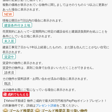
複数の価格が表示されている物件に関しましてはそのうちの１つ以上に更新が
あった場合に表示されます。
NEW
情報公開日が7日以内の場合に表示されます。
建築条件付き土地
売買契約にあたって一定期間内に特定の建設会社と建築請負契約を結ぶことを
条件にしている土地に表示されます。
未入居
建築工事完了日から1年以上経過したものの、まだ誰も住んだことがない住宅に
表示されます。
賃貸中
賃貸中の物件に表示されます。
賃貸中の物件は、原則ご自身でお住まいいただくことができません。
請求済
その物件が資料請求・お問い合わせ済みの場合に表示されます。
既読
その物件を既にご覧になっている場合に表示されます。
成約でもらえる
【Yahoo!不動産】物件ご成約で最大20万円相当PayPayポイントプレゼント！
の対象物件です。詳細は
プレゼント詳細
をご覧ください。
ゴールド推奨店
ゴールド推奨店 取り扱い物件