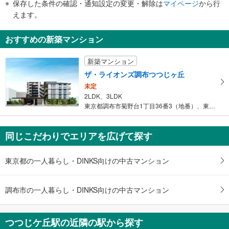
保存した条件の確認・通知設定の変更・解除は
マイページ
から行
その他
で
えます。
・点字案内（券売機・運賃表・階段手すり）
通
・ＡＥＤ
知
おすすめの新築マンション
を
受
新築マンション
け
ザ・ライオンズ調布つつじヶ丘
取
未定
る
2LDK、3LDK
・
東京都調布市菊野台1丁目36番3（地番）、東京都調布市菊野台1丁…
条
件
を
同じこだわりでエリアを広げて探す
マ
イ
東京都の一人暮らし・DINKS向けの中古マンション
ペ
ー
ジ
調布市の一人暮らし・DINKS向けの中古マンション
に
保
つつじケ丘駅の近隣の駅から探す
存