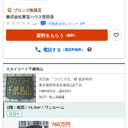
ブロンズ推奨店
株式会社東宝ハウス世田谷
-.--
不動産会社レビュー 2件
資料をもらう
（無料）
電話する
（通話料無料）
スカイコート千歳烏山
京王線 「つつじケ丘」駅 徒歩30分
東京都世田谷区南烏山6丁目
1984年6月（築43年）
36戸 / 地上4階建
2階 / 南西 / 14.4m
/ ワンルーム
2
賃貸中
760万円