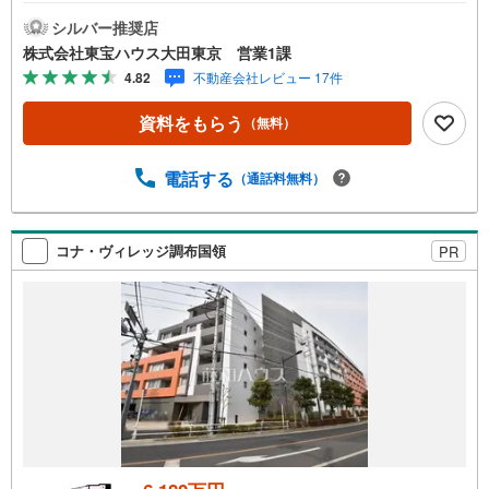
の大規模低層レジデンス 最上階角住戸につき陽当たり・眺
望良好 食洗機付きゆとりのシステムキッチン ウッドデッキ
シルバー推奨店
の広々ルーフバルコニー付 床暖房・浴室乾燥機など充実の
株式会社東宝ハウス大田東京 営業1課
設備仕様 宅配BOX有り！留守中でも荷物を受け取れます～
4.82
不動産会社レビュー 17件
東京、川崎エリアの「住まい」探しに確かな安心と満足を
～東宝ハウス大田東京ならではの高品質なサービスをお届
資料をもらう
（無料）
けします。各種ご相談も承っております。 住宅ローンのご
相談 FPによるライフプランのシミュレーションお電話より
お問い合わせの際は「Yahoo！不動産を見た」とお伝え下
電話する
（通話料無料）
さい。【資料をもらう】【室内・現地を見学する】ボタン
よりご予約いただくとご見学がスムーズにご案内できま
す。お客様のお住まいへの「希望」を形にするべく全力で
コナ・ヴィレッジ調布国領
PR
お手伝いさせていただきます。お会いできる日を心待ちに
しております。