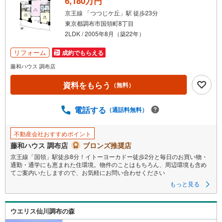
6,180万円
京王線 「つつじケ丘」駅 徒歩23分
東京都調布市国領町8丁目
2LDK / 2005年8月（築22年）
リフォーム
成約でもらえる
藤和ハウス 調布店
資料をもらう
（無料）
電話する
（通話料無料）
不動産会社おすすめポイント
藤和ハウス 調布店
ブロンズ推奨店
京王線「国領」駅徒歩8分！イトーヨーカドー徒歩2分と毎日のお買い物・
通勤・通学にも恵まれた住環境。物件のことはもちろん、周辺環境も含め
てご案内いたしますので、お気軽にお問い合わせください
もっと見る
ウエリス仙川調布の森