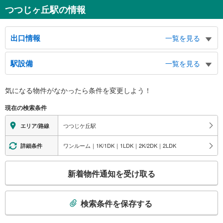
つつじヶ丘駅の情報
出口情報
一覧を見る
北口
駅設備
一覧を見る
東つつじヶ丘１丁目、西つつじヶ丘１～３丁目方面、甲州街道、タクシーのり
ば、バスのりば
バリアフリー状況
南口
気になる物件がなかったら
条件を変更しよう！
※段差なしでの移動経路
東つつじヶ丘２・３丁目、西つつじヶ丘４丁目方面、バスのりば
（○：有り △：要駅員設備 ×：無し）
現在の検索条件
地上⇔改札⇔ホーム：○
エレベータ
つつじケ丘駅
エリア/路線
・各ホーム⇔改札
・北口
ワンルーム｜1K/1DK｜1LDK｜2K/2DK｜2LDK
詳細条件
・南口
エスカレータ
こ
新着物件通知を受け取る
・各ホーム⇔改札
の
・南口
検
トイレ
索
検索条件を保存する
《多機能トイレ》
条
・改札内
件