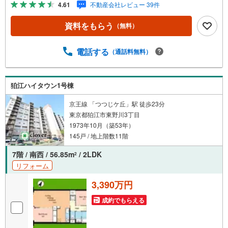
4.61
不動産会社レビュー 39件
賑やかな商店街や大型商業施設が充実しています。お部屋
は5階建ての最上階5階部分、南東向きの角住戸というこれ
資料をもらう
（無料）
以上ない贅沢なポジションに位置しています 。3方向に窓
があるため陽当りや風通しが良いのはもちろん 、何より1
4.55平米もの広々としたルーフバルコニーから見渡す抜け
電話する
（通話料無料）
るような開放的な眺望は、一見の価値があります。室内は
細部までトレンドのグレージュカラースタイルにフルリノ
ベーションが施されており、新築さながらの美しさです 。
狛江ハイタウン1号棟
家事時間を短縮してくれる食洗機付きキッチンや浴室乾燥
機、さらに全部屋に遮音性・耐熱性に優れたインナーサッ
京王線 「つつじケ丘」駅 徒歩23分
シが設置されている点も、プロとして非常に高く評価でき
東京都狛江市東野川3丁目
ます。ぜひお気軽にお問い合わせください。
1973年10月（築53年）
145戸 / 地上階数11階
7階 / 南西 / 56.85m
/ 2LDK
2
リフォーム
3,390万円
成約でもらえる