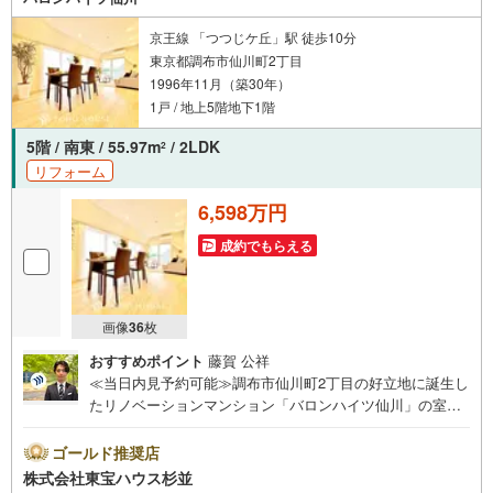
京王線 「つつじケ丘」駅 徒歩10分
東京都調布市仙川町2丁目
1996年11月（築30年）
1戸 / 地上5階地下1階
5階 / 南東 / 55.97m
/ 2LDK
2
リフォーム
6,598万円
成約でもらえる
画像
36
枚
おすすめポイント
藤賀 公祥
≪当日内見予約可能≫調布市仙川町2丁目の好立地に誕生し
たリノベーションマンション「バロンハイツ仙川」の室内
を見てきました！ 一番の感動は、京王線「仙川」駅から歩
いてわずか5分という、毎日の通勤通学や資産性の面でも大
ゴールド推奨店
変恵まれた駅チカの立地環境です 。駅周辺は再開発により
株式会社東宝ハウス杉並
洗練されたお洒落な雰囲気が漂い、約300店舗が軒を連ねる