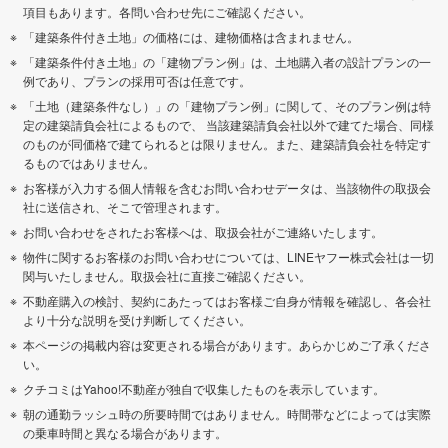
項目もあります。各問い合わせ先にご確認ください。
「建築条件付き土地」の価格には、建物価格は含まれません。
「建築条件付き土地」の「建物プラン例」は、土地購入者の設計プランの一
例であり、プランの採用可否は任意です。
「土地（建築条件なし）」の「建物プラン例」に関して、そのプラン例は特
定の建築請負会社によるもので、 当該建築請負会社以外で建てた場合、同様
のものが同価格で建てられるとは限りません。また、建築請負会社を特定す
るものではありません。
お客様が入力する個人情報を含むお問い合わせデータは、当該物件の取扱会
社に送信され、そこで管理されます。
お問い合わせをされたお客様へは、取扱会社がご連絡いたします。
物件に関するお客様のお問い合わせについては、LINEヤフー株式会社は一切
関与いたしません。取扱会社に直接ご確認ください。
不動産購入の検討、契約にあたってはお客様ご自身が情報を確認し、各会社
より十分な説明を受け判断してください。
本ページの掲載内容は変更される場合があります。あらかじめご了承くださ
い。
クチコミはYahoo!不動産が独自で収集したものを表示しています。
朝の通勤ラッシュ時の所要時間ではありません。時間帯などによっては実際
の乗車時間と異なる場合があります。