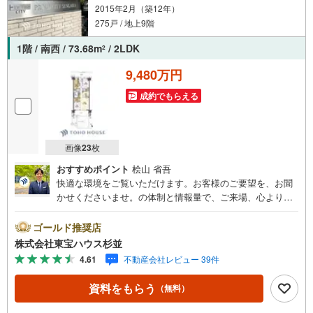
2015年2月（築12年）
275戸 / 地上9階
1階 / 南西 / 73.68m
/ 2LDK
2
9,480万円
成約でもらえる
画像
23
枚
おすすめポイント
桧山 省吾
快適な環境をご覧いただけます。お客様のご要望を、お聞
かせくださいませ。の体制と情報量で、ご来場、心よりお
待ちしております。・ 未来を予測し人生設計から始まる
「未来カレンダー」のご提案。・ 未来に起こるであろうご
ゴールド推奨店
自宅リフォームをオンライン上でご提案「ミラカレクラ
株式会社東宝ハウス杉並
ブ」。・ 不動産売却時、ご自宅を綺麗にかつ瀟洒にさせる
4.61
不動産会社レビュー 39件
CG加工ホームステイジングサービス。・ 購入者様へ、税
理士による確定申告の無料セミナーをご招待いたします。
資料をもらう
（無料）
◆ご予約に際して◆日時のご希望をお伝えください。（も
ちろん当日でも対応可能です）事前に鍵等の手配や内覧