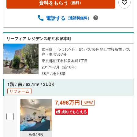
資料をもらう
（無料）
内・現地を見学する」ボタンよりご予約いただくとご見学
がスムーズです。・スタッフの検温、ワクチン接種、アル
コール消毒、飛沫対策アクリルパネルなどコロナウィルス
電話する
（通話料無料）
対策もしっかりとしておりますので安心してご来店くださ
い。・提携FPへの無料個別相談サービス外部のファイナン
シャルプランナーへの無料個別ライフプラン相談サービス
リーフィア レジデンス狛江和泉本町
も御座います。・キッズスペースや授乳スペース、おむつ
替えベッド、アンパンマンジュースなどを完備しておりま
京王線 「つつじケ丘」駅 バス16分 狛江市役所前 バス
すので、お子様連れでもお気軽にお越し下さい。
停下車 徒歩7分
東京都狛江市和泉本町1丁目
2017年7月（築10年）
38戸 / 地上8階
1階 / 南 / 62.1m
/ 2LDK
2
リフォーム
7,498万円
NEW
成約でもらえる
画像
14
枚