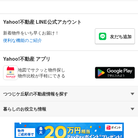
Yahoo!不動産 LINE公式アカウント
新着物件をいち早くお届け！
友だち追加
便利な機能のご紹介
Yahoo!不動産 アプリ
地図でサクッと物件探し
物件比較が手軽にできる
つつじケ丘駅の不動産情報を探す
暮らしのお役立ち情報
不動産・住宅
賃貸住宅
マンションカタログ
教えて！住まいの先生
新築マンション
中古マンション