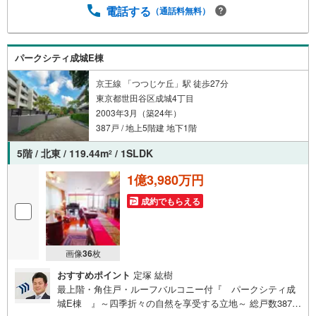
（居住中物件）の手配が必要な場合がございますのでご容
電話する
（通話料無料）
赦ください。事前にご連絡をいただけると、スムーズなご
案内が可能となりますのでお手数ですがご一報ください。
◆物件のご案内は◆弊社へのご来社、お客様宅へのお迎
パークシティ成城E棟
え・最寄駅での待ち合わせ、物件周辺のコンビニ等でお待
ち合わせなど、ご希望をお伝えください。ご希望条件をお
京王線 「つつじケ丘」駅 徒歩27分
伝え頂けましたら、ご見学希望物件以外の資料も用意して
東京都世田谷区成城4丁目
参ります。もちろん他の物件も併せてご案内させていただ
2003年3月（築24年）
きます。
387戸 / 地上5階建 地下1階
5階 / 北東 / 119.44m
/ 1SLDK
2
1億3,980万円
成約でもらえる
画像
36
枚
おすすめポイント
定塚 紘樹
最上階・角住戸・ルーフバルコニー付『 パークシティ成
城E棟 』～四季折々の自然を享受する立地～ 総戸数387戸