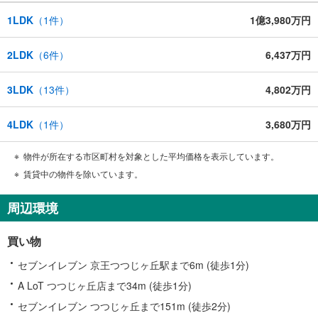
1LDK
（
1
件）
1億3,980万円
2LDK
（
6
件）
6,437万円
3LDK
（
13
件）
4,802万円
4LDK
（
1
件）
3,680万円
物件が所在する市区町村を対象とした平均価格を表示しています。
賃貸中の物件を除いています。
周辺環境
買い物
セブンイレブン 京王つつじヶ丘駅まで6m (徒歩1分)
A LoT つつじヶ丘店まで34m (徒歩1分)
セブンイレブン つつじヶ丘まで151m (徒歩2分)