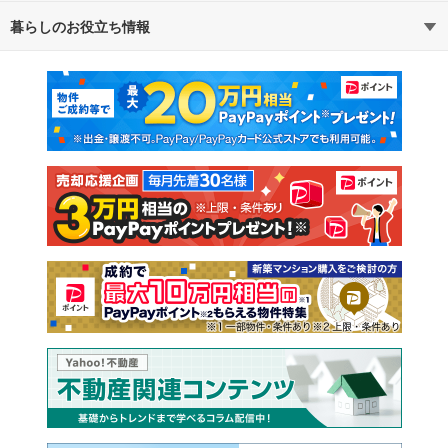
暮らしのお役立ち情報
不動産・住宅
賃貸住宅
マンションカタログ
教えて！住まいの先生
新築マンション
中古マンション
新築一戸建て
中古一戸建て
注文住宅
土地
売却査定