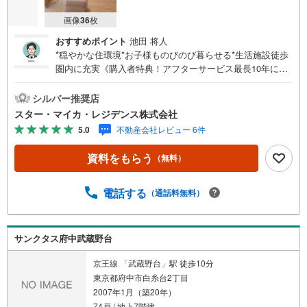
画像
36
枚
おすすめポイント
池田 将人
*穏やかな住環境*お子様ものびのび暮らせる*生活施設徒歩
圏内に充実《購入者特典！アフターサービス最長10年に延
長》・弊社より本物件をご購入いただいた限定で、給排水
設備・水廻りなどのアフターサービス期間を“2年→最長10
シルバー推奨店
年”に延長いたします。詳細はお問い合わせください。※本
スター・マイカ・レジデンス株式会社
特典は、予告なく変更または終了する場合がございます。
5.0
不動産会社レビュー 6件
【弊社について】弊社は、スター・マイカ・ホールディン
グス（東証プライム上場）のグループ会社です。【営業時
資料をもらう
（無料）
間 9:30～18:30】定休日:火・水・祝日当日の見学も可能
です。人気物件には特に問い合わせが集中するため、お早
めにお電話ください。上記時間はお電話が繋がりやすくな
電話する
（通話料無料）
っております。----Yahoo！ 不動産キャンペーン対象店舗----
当店で物件を成約するとPayPayボーナスがもらえる「Yah
oo！不動産物件ご成約キャンペーン」の対象になります。
サンクタス府中武蔵野台
京王線 「武蔵野台」駅 徒歩10分
東京都府中市白糸台2丁目
2007年1月（築20年）
74戸 / 地上7階建