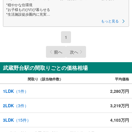
*穏やかな住環境
*お子様ものびのび暮らせる
*生活施設徒歩圏内に充実
もっと見る
《購入者特典！アフターサービス最長10年に延長》
・弊社より本物件をご購入いただいた限定で、給排水設備・水廻りなどの
アフターサービス期間を“2年→最長10年”に延長いたします。詳細はお問い
1
合わせください。
※本特典は、予告なく変更または終了する場合がございます。
前へ
次へ
【弊社について】
弊社は、スター・マイカ・ホールディングス
（東証プライム上場）のグループ会社です。
武蔵野台駅の間取りごとの価格相場
【営業時間 9:30～18:30】定休日:火・水・祝日
当日の見学も可能です。
間取り（該当物件数）
平均価格
人気物件には特に問い合わせが集中するため、お早めにお電話ください。
上記時間はお電話が繋がりやすくなっております。
1LDK
（
1
件）
2,280万円
----Yahoo！ 不動産キャンペーン対象店舗----
当店で物件を成約するとPayPayボーナスがもらえる
「Yahoo！不動産物件ご成約キャンペーン」の対象になります。
2LDK
（
3
件）
3,219万円
3LDK
（
15
件）
4,103万円