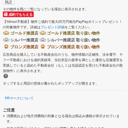
既読
その物件を既にご覧になっている場合に表示されます。
成約でもらえる
【Yahoo!不動産】物件ご成約で最大20万円相当PayPayポイントプレゼント！
の対象物件です。詳細は
プレゼント詳細
をご覧ください。
ゴールド推奨店
ゴールド推奨店 取り扱い物件
シルバー推奨店
シルバー推奨店 取り扱い物件
ブロンズ推奨店
ブロンズ推奨店 取り扱い物件
広告商品を購入している不動産会社のうち、物件情報の正確性、法令遵守、ヤ
フー不動産における成約実績等、当社所定の基準を満たした優良な店舗運営を
実践していると認めた不動産会社（もしくは当該認定を受けた不動産会社の取
扱物件）に表示されます。
タップすると用語の意味が書かれたポップアップが開きます。
PRマークについて
ご注意
消費税および地方消費税の対象となる場合は税込み価格が表示されていま
す。