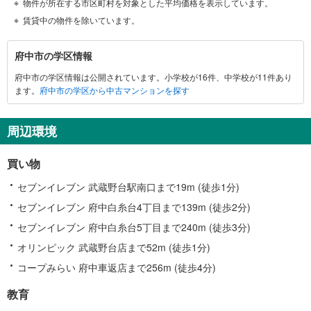
物件が所在する市区町村を対象とした平均価格を表示しています。
賃貸中の物件を除いています。
府
府中市の学区情報
中
府中市の学区情報は公開されています。小学校が16件、中学校が11件あり
市
ます。
府中市の学区から中古マンションを探す
に
関
す
周辺環境
る
情
買い物
報
セブンイレブン 武蔵野台駅南口まで19m (徒歩1分)
セブンイレブン 府中白糸台4丁目まで139m (徒歩2分)
セブンイレブン 府中白糸台5丁目まで240m (徒歩3分)
オリンピック 武蔵野台店まで52m (徒歩1分)
コープみらい 府中車返店まで256m (徒歩4分)
教育