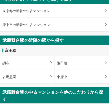
を
受
東京都の新着の中古マンション
け
取
る
府中市の新着の中古マンション
・
条
件
武蔵野台駅の近隣の駅から探す
を
マ
京王線
イ
ペ
調布
飛田給
ー
ジ
に
多磨霊園
東府中
保
存
武蔵野台駅の中古マンションを他のこだわりから探
す
る
す