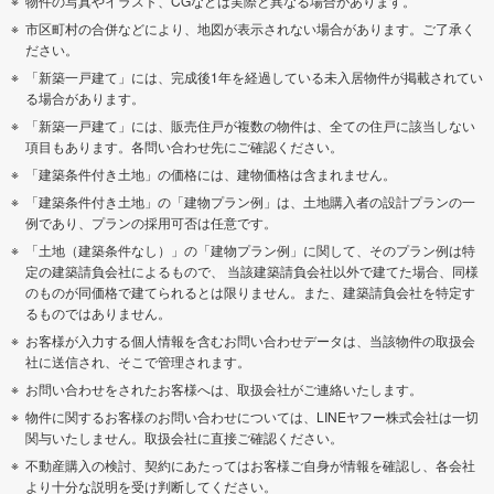
物件の写真やイラスト、CGなどは実際と異なる場合があります。
市区町村の合併などにより、地図が表示されない場合があります。ご了承く
ださい。
「新築一戸建て」には、完成後1年を経過している未入居物件が掲載されてい
る場合があります。
「新築一戸建て」には、販売住戸が複数の物件は、全ての住戸に該当しない
項目もあります。各問い合わせ先にご確認ください。
「建築条件付き土地」の価格には、建物価格は含まれません。
「建築条件付き土地」の「建物プラン例」は、土地購入者の設計プランの一
例であり、プランの採用可否は任意です。
「土地（建築条件なし）」の「建物プラン例」に関して、そのプラン例は特
定の建築請負会社によるもので、 当該建築請負会社以外で建てた場合、同様
のものが同価格で建てられるとは限りません。また、建築請負会社を特定す
るものではありません。
お客様が入力する個人情報を含むお問い合わせデータは、当該物件の取扱会
社に送信され、そこで管理されます。
お問い合わせをされたお客様へは、取扱会社がご連絡いたします。
物件に関するお客様のお問い合わせについては、LINEヤフー株式会社は一切
関与いたしません。取扱会社に直接ご確認ください。
不動産購入の検討、契約にあたってはお客様ご自身が情報を確認し、各会社
より十分な説明を受け判断してください。