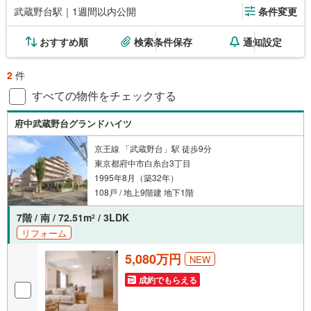
武蔵野台駅｜1週間以内公開
条件変更
おすすめ順
検索条件保存
通知設定
2
件
すべての物件をチェックする
府中武蔵野台グランドハイツ
京王線 「武蔵野台」駅 徒歩9分
東京都府中市白糸台3丁目
1995年8月（築32年）
108戸 / 地上9階建 地下1階
7階 / 南 / 72.51m
/ 3LDK
2
リフォーム
5,080万円
NEW
成約でもらえる