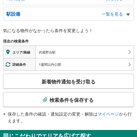
南口
駅設備
一覧を見る
白糸台４・５丁目方面、都立府中東高等学校
北口
バリアフリー状況
気になる物件がなかったら
条件を変更しよう！
白糸台２～５丁目方面、西武多摩川線 白糸台駅
※段差なしでの移動経路
（○：有り △：要駅員設備 ×：無し）
現在の検索条件
地上⇔改札⇔ホーム：○
エレベータ
武蔵野台駅
エリア/路線
・各ホーム⇔改札
・北口
1週間以内公開
詳細条件
・南口
エスカレータ
こ
新着物件通知を受け取る
・各ホーム⇔改札
の
・北口
検
・南口
索
検索条件を保存する
トイレ
条
《多機能トイレ》
件
保存した条件の確認・通知設定の変更・解除は
マイページ
から行
・改札内
で
えます。
その他
通
・点字案内（券売機・運賃表・階段手すり）
知
同じこだわりでエリアを広げて探す
・ＡＥＤ