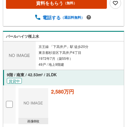
資料をもらう
（無料）
電話する
（通話料無料）
パールハイツ桜上水
京王線 「下高井戸」駅 徒歩20分
東京都杉並区下高井戸4丁目
1972年7月（築55年）
49戸 / 地上9階建
9階 / 南東 / 42.53m
/ 2LDK
2
賃貸中
2,580万円
画像
0
枚