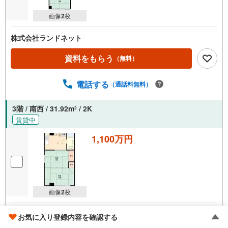
画像
2
枚
株式会社ランドネット
資料をもらう
（無料）
電話する
（通話料無料）
3階 / 南西 / 31.92m
/ 2K
2
賃貸中
1,100万円
画像
2
枚
株式会社ランドネット
お気に入り登録内容を確認する