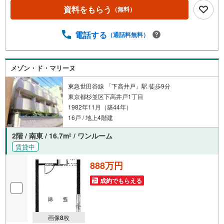
他、各種ご相談もお気軽にどうぞ！◎ファイナンシャルプ
資料をもらう
（無料）
ランナーによるライフシミュレーション・生活収支のキャ
ッシュフローを分かりやすくグラフに表示・お客様のライ
フプランに合った資金計画のご提案・効果的な生命保険の
電話する
（通話料無料）
見直し ◎住宅ローンのご相談・繰り上げ返済は「いつ」、
「どのくらい」するのが効果的？・どこの銀行で借りると
お得なの？・適切な借入額は？■キッズスペースもございま
メゾン・ド・マリーヌ
す☆DVD、おもちゃ、絵本、ぬりえなど充実させておりま
す。資料請求は【下部オレンジ色資料請求ボタン】よりお
東急世田谷線 「下高井戸」駅 徒歩9分
問い合わせください！
東京都杉並区下高井戸1丁目
1982年11月（築44年）
16戸 / 地上4階建
2階 / 南東 / 16.7m
/ ワンルーム
2
賃貸中
888万円
成約でもらえる
画像
8
枚