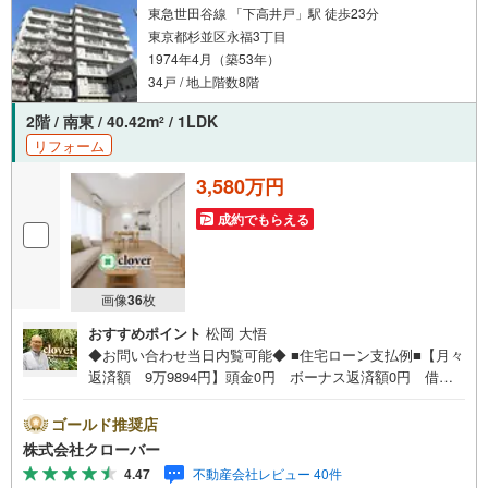
東急世田谷線 「下高井戸」駅 徒歩23分
東京都杉並区永福3丁目
1974年4月（築53年）
34戸 / 地上階数8階
2階 / 南東 / 40.42m
/ 1LDK
2
リフォーム
3,580万円
成約でもらえる
画像
36
枚
おすすめポイント
松岡 大悟
◆お問い合わせ当日内覧可能◆ ■住宅ローン支払例■【月々
返済額 9万9894円】頭金0円 ボーナス返済額0円 借入
額3580万円 金利0.93％（変動金利） 35年返済の場合
●住宅ローン、諸費用ローンお気軽にご相談下さい！杉並区
ゴールド推奨店
永福に佇む永福ニューハウジング。京王井の頭線「西永
株式会社クローバー
福」駅から徒歩4分、また隣の「永福町」駅も徒歩8分で利
4.47
不動産会社レビュー 40件
用可能な立地です。複数のスーパーが徒歩圏内にあるた