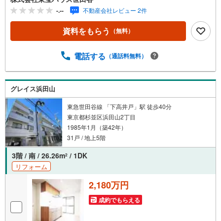
可能です。事前に鍵の手配が必要な場合がございます。お
-.--
不動産会社レビュー 2件
早目にご連絡をいただけると、大変スムーズです。■その
他、各種ご相談もお気軽にどうぞ！◎ファイナンシャルプ
資料をもらう
（無料）
ランナーによるライフシミュレーション・生活収支のキャ
ッシュフローを分かりやすくグラフに表示・お客様のライ
フプランに合った資金計画のご提案・効果的な生命保険の
電話する
（通話料無料）
見直し ◎住宅ローンのご相談・繰り上げ返済は「いつ」、
「どのくらい」するのが効果的？・どこの銀行で借りると
お得なの？・適切な借入額は？■キッズスペースもございま
グレイス浜田山
す☆DVD、おもちゃ、絵本、ぬりえなど充実させておりま
す。資料請求は【下部オレンジ色資料請求ボタン】よりお
東急世田谷線 「下高井戸」駅 徒歩40分
問い合わせください！
東京都杉並区浜田山2丁目
1985年1月（築42年）
31戸 / 地上5階
3階 / 南 / 26.26m
/ 1DK
2
リフォーム
2,180万円
成約でもらえる