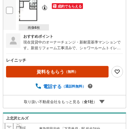
成約でもらえる
画像
6
枚
おすすめポイント
現在賃貸中のオーナーチェンジ・新耐震基準マンションで
す。新規リフォーム工事済みで、シャワールームトイレ別
の綺麗なお部屋です。【リノベーション工事内容（2025年
2月済）】新品キッチン交換、温水洗浄便座設置、シャワー
レイニッチ
ルーム設置、CF張替、壁クロス張替、室内洗濯機置き場設
置、新品エアコン交換、カーテンレール交換、クローゼッ
資料をもらう
（無料）
ト新設
電話する
（通話料無料）
取り扱い不動産会社をもっと見る（
全
1
社
）
上北沢ヒルズ
東急世田谷線 「下高井戸」駅 徒歩24分