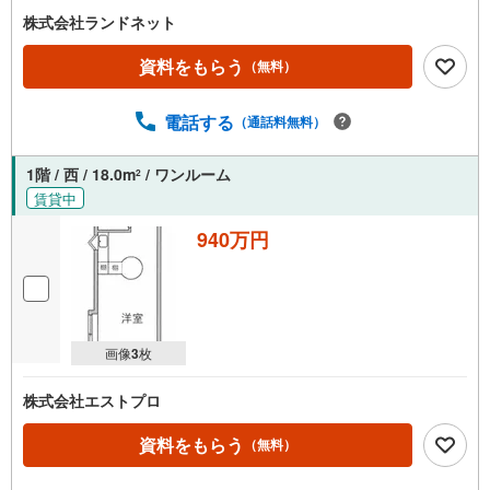
マ
株式会社ランドネット
イ
ペ
資料をもらう
（無料）
ー
ジ
電話する
に
（通話料無料）
保
存
1階 / 西 / 18.0m
/ ワンルーム
2
す
賃貸中
る
940万円
画像
3
枚
株式会社エストプロ
資料をもらう
（無料）