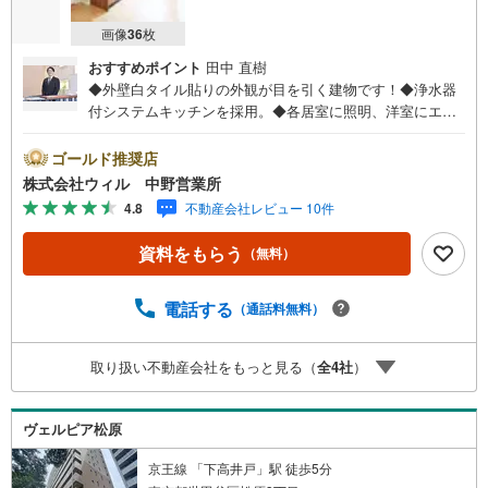
画像
36
枚
おすすめポイント
田中 直樹
◆外壁白タイル貼りの外観が目を引く建物です！◆浄水器
付システムキッチンを採用。◆各居室に照明、洋室にエア
コンを完備。全居室フローリングの清潔感ある空間で入居
当日から快適な新生活を始められます！◆浴室暖房乾燥機
ゴールド推奨店
を設置したバスルーム。天候を気にせず洗濯物を乾かせる
株式会社ウィル 中野営業所
ほか、冬場も室内を温めてから入浴でき、日々の疲れを癒
4.8
不動産会社レビュー 10件
やせます！◆3面採光で陽当り良好。2面バルコニーを備え
た開放的な室内で、心地よい毎日を過ごせます！◆クロー
資料をもらう
（無料）
ゼットやシューズボックスも備わり、限られた空間を活用
してすっきりと暮らせます！◆2025年5月リノベーション
完了予定です！【営業時間10:00～19:00】上記時間はお電
電話する
（通話料無料）
話が繋がりやすくなっております。ぜひお気軽にご連絡下
さい！現地を見学される場合は「室内・現地を見学する
取り扱い不動産会社をもっと見る（
全
4
社
）
（無料）」ボタンよりご希望の日時をご記入いただけます
とスムーズにご案内が可能です。【ウィル不動産販売はこ
こが強み】（1）住宅ローンに精通したローン専門部署があ
ヴェルピア松原
ります！（2）施工実績多数のリフォーム部門も社内にあり
ます！（3）定休日なし！
京王線 「下高井戸」駅 徒歩5分