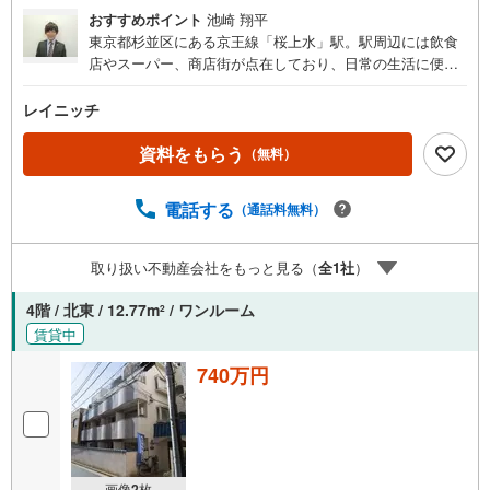
おすすめポイント
池崎 翔平
東京都杉並区にある京王線「桜上水」駅。駅周辺には飲食
店やスーパー、商店街が点在しており、日常の生活に便利
な住環境となっております。アクセス面では、大型ターミ
ナル駅である「新宿」駅まで直通で行けるため、利便性も
レイニッチ
良好です。当物件は桜上水駅から徒歩3分の駅近物件です。
共用部や建物全体的に綺麗に管理されております。お部屋
資料をもらう
（無料）
は2階部分の角部屋でございます。現在賃貸中のため、購入
後すぐの家賃収入が可能でございます。お問い合わせをお
電話する
（通話料無料）
待ちしております。
取り扱い不動産会社をもっと見る（
全
1
社
）
4階 / 北東 / 12.77m
/ ワンルーム
2
賃貸中
740万円
画像
2
枚