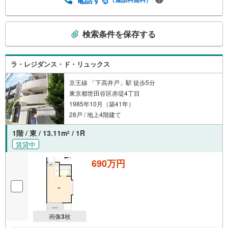
こ
検索条件を保存する
の
検
索
ラ・レジダンス・ド・リュックス
条
件
京王線 「下高井戸」駅 徒歩5分
東京都世田谷区赤堤4丁目
で
1985年10月（築41年）
通
28戸 / 地上4階建て
知
を
1階 / 東 / 13.11m
/ 1R
2
受
賃貸中
け
取
690万円
る
・
条
件
画像
3
枚
を