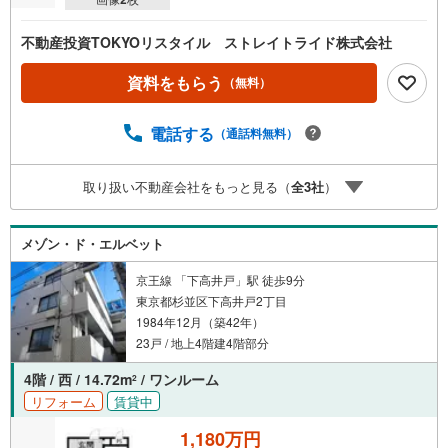
不動産投資TOKYOリスタイル ストレイトライド株式会社
資料をもらう
（無料）
電話する
（通話料無料）
取り扱い不動産会社をもっと見る（
全
3
社
）
メゾン・ド・エルベット
京王線 「下高井戸」駅 徒歩9分
東京都杉並区下高井戸2丁目
1984年12月（築42年）
23戸 / 地上4階建4階部分
4階 / 西 / 14.72m
/ ワンルーム
2
リフォーム
賃貸中
1,180万円