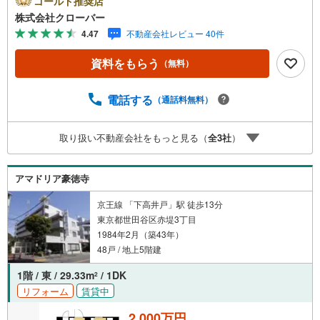
ゴールド推奨店
区上祖師谷に佇む上祖師谷ハイツ。京王線「仙川」駅徒歩1
株式会社クローバー
2分、京王線「千歳烏山」駅徒歩23分の立地です。駅前には
4.47
不動産会社レビュー 40件
スーパーや飲食店、ドラッグストアなど生活利便施設が充
実し、公園や医療施設も身近に揃う暮らしやすい住環境。
資料をもらう
（無料）
閑静な住宅街に位置し、落ち着いた雰囲気です。1980年
築・RC造6階建、総戸数59戸のマンション。管理人日勤に
よる管理体制も良好。お部屋は3階部分、陽当り良好な新規
電話する
（通話料無料）
リノベ物件。■今すぐ見たい！■ローンが心配■買う方が得
なの？■分からない事、何でもご相談下さい。■随時！内覧
取り扱い不動産会社をもっと見る（
全
3
社
）
可能です！■平日・土日・祝祭日…日程・時間はいつでも調
整可能。ご指定の場所にお車でお迎えに上がります。■不動
産購入のご相談も随時開催中！■ ○住宅ローンのご相談
アマドリア豪徳寺
○買換えのご相談 ○ご自宅査定のご相談 ○弊社買取も行
っております！
京王線 「下高井戸」駅 徒歩13分
東京都世田谷区赤堤3丁目
1984年2月（築43年）
48戸 / 地上5階建
1階 / 東 / 29.33m
/ 1DK
2
リフォーム
賃貸中
2,000万円