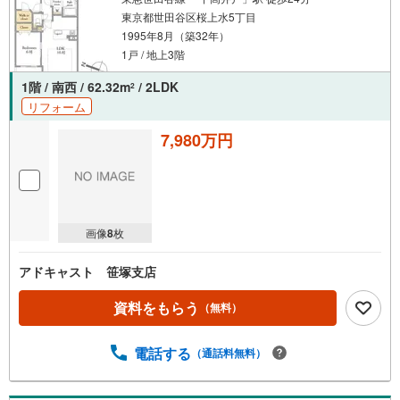
東京都世田谷区桜上水5丁目
1995年8月（築32年）
1戸 / 地上3階
1階 / 南西 / 62.32m
/ 2LDK
2
リフォーム
7,980万円
画像
8
枚
アドキャスト 笹塚支店
資料をもらう
（無料）
電話する
（通話料無料）