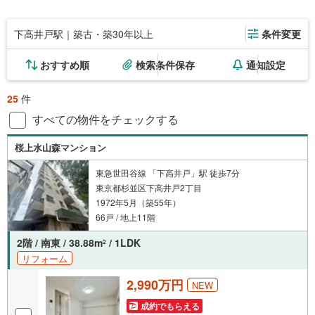
下高井戸駅｜築古・築30年以上
条件変更
おすすめ順
検索条件保存
通知設定
25
件
すべての物件をチェックする
桜上水山森マンション
東急世田谷線 「下高井戸」駅 徒歩7分
東京都杉並区下高井戸2丁目
1972年5月（築55年）
66戸 / 地上11階
2階 / 南東 / 38.88m
/ 1LDK
2
リフォーム
2,990万円
NEW
成約でもらえる