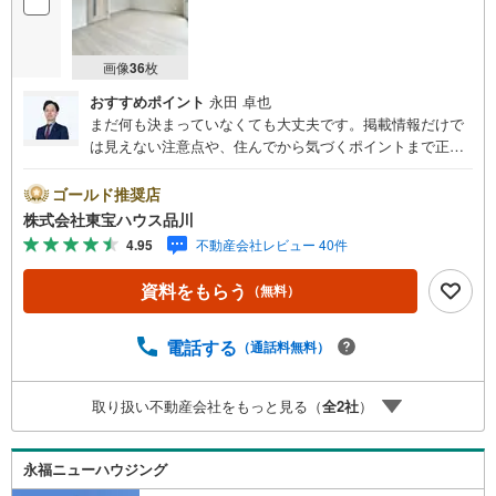
画像
36
枚
おすすめポイント
永田 卓也
まだ何も決まっていなくても大丈夫です。掲載情報だけで
は見えない注意点や、住んでから気づくポイントまで正直
にお伝えします。東宝ハウス品川では、良いことも悪いこ
とも包み隠さずお伝えし、「納得して選ぶ」ためのサポー
ゴールド推奨店
トを大切にしています。現地でしか分からないリアルな情
株式会社東宝ハウス品川
報も含めて、一緒に後悔しない住まい探しを進めていきま
4.95
不動産会社レビュー 40件
しょう。まずはお気軽にご相談ください。【Yahoo！ 不動
産キャンペーン対象店舗】当店で物件を成約するとPayPay
資料をもらう
（無料）
ボーナスライトがもらえる「Yahoo！ 不動産 物件ご成約キ
ャンペーン」の対象になります。「資料をもらう」「見学
予約をする」ボタンからお問い合わせください。※必ずYah
電話する
（通話料無料）
oo！ JAPAN IDでログインしてください。※PayPayボーナ
スライトは出金と譲渡はできません。ご案内・詳細な資料
取り扱い不動産会社をもっと見る（
全
2
社
）
のご請求はお気軽にどうぞ♪お電話でのお問い合わせも常
時受け付けております！お気軽にお問い合わせください。
永福ニューハウジング