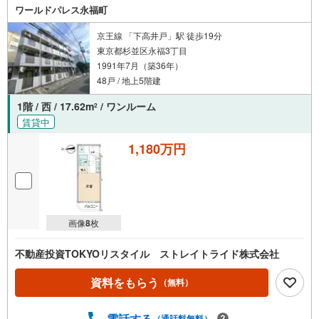
ワールドパレス永福町
京王線 「下高井戸」駅 徒歩19分
東京都杉並区永福3丁目
1991年7月（築36年）
48戸 / 地上5階建
1階 / 西 / 17.62m
/ ワンルーム
2
賃貸中
1,180万円
画像
8
枚
不動産投資TOKYOリスタイル ストレイトライド株式会社
資料をもらう
（無料）
電話する
（通話料無料）