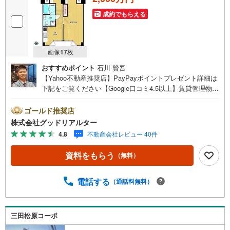
成約でもらえる
画像
17
枚
おすすめポイント
石川 賢吾
【Yahoo不動産推奨店】PayPayポイントプレゼント詳細は
下記をご覧ください【Google口コミ4.5以上】賃貸管理物件
の入居率99％※2026年6月末時点お薦めのマンションのご紹
介です。投資用マンションを購入する際、最大のリスクは
ゴールド推奨店
空室リスクです。利回りがいくら高かろうとも、空室が続
株式会社グッドリアルター
いてしまえば、絵に描いた餅になってしまいます。弊社で
4.8
不動産会社レビュー 40件
ご紹介するマンションは、人気エリアのお薦め物件はもち
ろんのこと、エリアのニーズに合った人気のお部屋等、賃
資料をもらう
（無料）
貸営業経験スタッフの培ってきた知識と経験を基に物件を
選定して、お部屋をご紹介している為、空室リスクに対し
ての対策はお任せください。掲載されている物件は、弊社
電話する
（通話料無料）
にてご紹介可能な物件のごく一部ですので、お気軽にお問
い合わせください。※記載賃料等の収入や利回りは、将来に
わたり、得られることを保証するものではありません。※賃
三田松原コーポ
料等については、賃貸中のものについては現在の賃料等