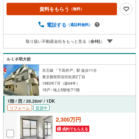
め、便利な生活環境が自慢です。1974年築の建物は鉄骨鉄
資料をもらう
（無料）
筋コンクリート造8階建てで、全34世帯。日本ハウズイング
株式会社による管理体制も良好です。お部屋はその2階部
分。南東向きの1LDKに大きなウォークインクローゼット
電話する
（通話料無料）
付。ぜひご覧ください■今すぐ見たい！■ローンが心配■買
う方が得なの？■分からない事、何でもご相談下さい。■随
取り扱い不動産会社をもっと見る（
全
4
社
）
時！内覧可能です！■平日・土日・祝祭日…日程・時間はい
つでも調整可能。ご指定の場所にお車でお迎えに上がりま
す。■不動産購入のご相談も随時開催中！■ ○住宅ローン
ルミネ明大前
のご相談 ○買換えのご相談 ○ご自宅査定のご相談 ○弊
社買取も行っております！
京王線 「下高井戸」駅 徒歩11分
東京都世田谷区松原2丁目
1983年7月（築44年）
18戸 / 地上5階地下1階
1階 / 西 / 26.26m
/ 1DK
2
リフォーム
賃貸中
2,300万円
成約でもらえる