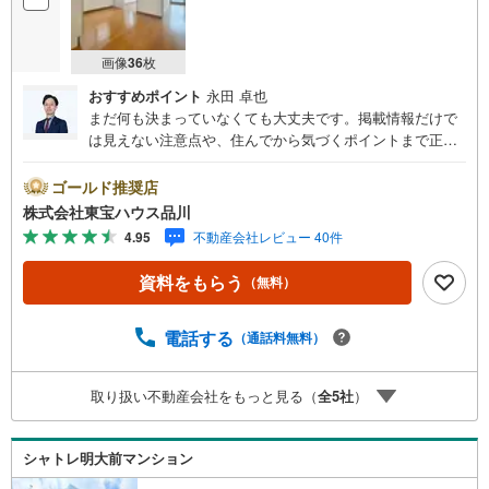
画像
36
枚
おすすめポイント
永田 卓也
まだ何も決まっていなくても大丈夫です。掲載情報だけで
は見えない注意点や、住んでから気づくポイントまで正直
にお伝えします。東宝ハウス品川では、良いことも悪いこ
とも包み隠さずお伝えし、「納得して選ぶ」ためのサポー
ゴールド推奨店
トを大切にしています。現地でしか分からないリアルな情
株式会社東宝ハウス品川
報も含めて、一緒に後悔しない住まい探しを進めていきま
4.95
不動産会社レビュー 40件
しょう。まずはお気軽にご相談ください。【Yahoo！ 不動
産キャンペーン対象店舗】当店で物件を成約するとPayPay
資料をもらう
（無料）
ボーナスライトがもらえる「Yahoo！ 不動産 物件ご成約キ
ャンペーン」の対象になります。「資料をもらう」「見学
予約をする」ボタンからお問い合わせください。※必ずYah
電話する
（通話料無料）
oo！ JAPAN IDでログインしてください。※PayPayボーナ
スライトは出金と譲渡はできません。ご案内・詳細な資料
取り扱い不動産会社をもっと見る（
全
5
社
）
のご請求はお気軽にどうぞ♪お電話でのお問い合わせも常
時受け付けております！お気軽にお問い合わせください。
シャトレ明大前マンション