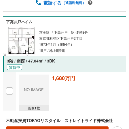
電話する
（通話料無料）
下高井戸ハイム
京王線 「下高井戸」駅 徒歩8分
東京都杉並区下高井戸2丁目
1973年1月（築54年）
15戸 / 地上5階建
3階 / 南西 / 47.04m
/ 3DK
2
賃貸中
1,680万円
画像
1
枚
不動産投資TOKYOリスタイル ストレイトライド株式会社