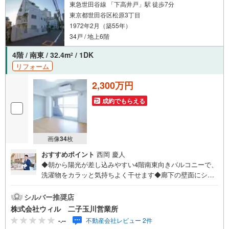
で、空室または所有者居住中等のものについては、周辺の
東急世田谷線 「下高井戸」駅 徒歩7分
賃料相場に基づき、満室時を想定して表示しています。
東京都世田谷区松原3丁目
1972年2月（築55年）
34戸 / 地上6階
4階 / 南東 / 32.4m
/ 1DK
2
リフォーム
2,300万円
成約でもらえる
画像
34
枚
おすすめポイント
西岡 慶人
◆朝から陽光が差し込みやすい4階南東向きバルコニーで、
洗濯物をカラッと気持ちよく干せます◆廊下の壁面にシス
テムキッチンを配置しており、居室の生活スペースを広く
有効的に使えます！◆洋室と玄関にそれぞれ収納が用意さ
シルバー推奨店
れ、私服や靴をきれいに整理できます◆いつでも温かいお
株式会社ウィル 二子玉川営業所
湯に浸かれる追焚機能付きで、仕事の疲れをゆっくり癒や
-.--
不動産会社レビュー 2件
せます！◆天候に左右されず洗濯物を乾かせる浴室乾燥機