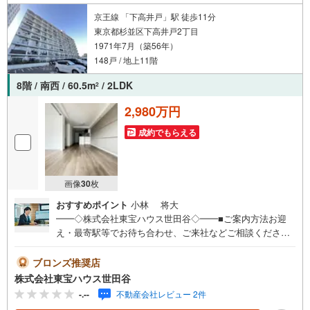
京王線 「下高井戸」駅 徒歩11分
東京都杉並区下高井戸2丁目
1971年7月（築56年）
148戸 / 地上11階
8階 / 南西 / 60.5m
/ 2LDK
2
2,980万円
成約でもらえる
画像
30
枚
おすすめポイント
小林 将大
━━◇株式会社東宝ハウス世田谷◇━━■ご案内方法お迎
え・最寄駅等でお待ち合わせ、ご来社などご相談くださ
い。お客様の希望に合わせた物件、周辺環境などもご案内
をいたします。■ご予約方法【】当社にて直接お電話くださ
ブロンズ推奨店
い。メールでのご予約も承ります。突然のご来店でも対応
株式会社東宝ハウス世田谷
可能です。事前に鍵の手配が必要な場合がございます。お
-.--
不動産会社レビュー 2件
早目にご連絡をいただけると、大変スムーズです。■その