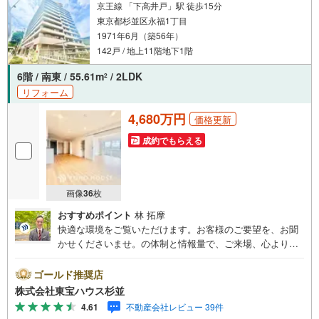
京王線 「下高井戸」駅 徒歩15分
東京都杉並区永福1丁目
1971年6月（築56年）
142戸 / 地上11階地下1階
6階 / 南東 / 55.61m
/ 2LDK
2
リフォーム
4,680万円
価格更新
成約でもらえる
画像
36
枚
おすすめポイント
林 拓摩
快適な環境をご覧いただけます。お客様のご要望を、お聞
かせくださいませ。の体制と情報量で、ご来場、心よりお
待ちしております。・ 未来を予測し人生設計から始まる
「未来カレンダー」のご提案。・ 未来に起こるであろうご
ゴールド推奨店
自宅リフォームをオンライン上でご提案「ミラカレクラ
株式会社東宝ハウス杉並
ブ」。・ 不動産売却時、ご自宅を綺麗にかつ瀟洒にさせる
4.61
不動産会社レビュー 39件
CG加工ホームステイジングサービス。・ 購入者様へ、税