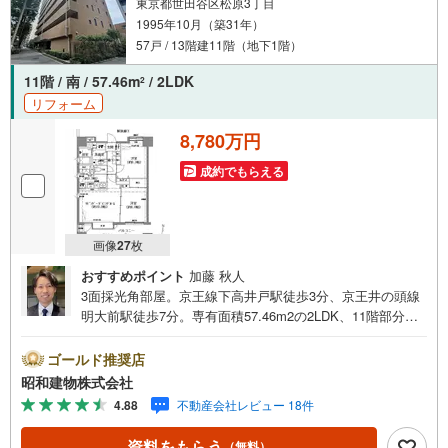
東京都世田谷区松原3丁目
1995年10月（築31年）
57戸 / 13階建11階（地下1階）
11階 / 南 / 57.46m
/ 2LDK
2
リフォーム
8,780万円
成約でもらえる
画像
27
枚
おすすめポイント
加藤 秋人
3面採光角部屋。京王線下高井戸駅徒歩3分、京王井の頭線
明大前駅徒歩7分。専有面積57.46m2の2LDK、11階部分。2
020年以降に一部交換履歴あり。 ・・・地域密着昭和建物
です・・・ 西荻窪に創業44年、地域密着の不動産会社で
ゴールド推奨店
す。 不動産購入、買換えには、不安がつきもの。 物件の
昭和建物株式会社
選定や住宅ローンはもちろん地域密着だからこその情報を
4.88
不動産会社レビュー 18件
お伝え、ご提案いたします。 お気軽にご相談、ご来社頂
ける会社です。スタッフ一同、心よりお待ちしておりま
資料をもらう
（無料）