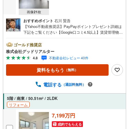
画像
21
枚
おすすめポイント
石川 賢吾
【Yahoo不動産推奨店】PayPayポイントプレゼント詳細は
下記をご覧ください【Google口コミ4.5以上】賃貸管理物件
の入居率99％※2026年3月末時点お薦めのマンションのご紹
介です。投資用マンションを購入する際、最大のリスクは
ゴールド推奨店
空室リスクです。利回りがいくら高かろうとも、空室が続
株式会社グッドリアルター
いてしまえば、絵に描いた餅になってしまいます。弊社で
4.8
不動産会社レビュー 40件
ご紹介するマンションは、人気エリアのお薦め物件はもち
ろんのこと、エリアのニーズに合った人気のお部屋等、賃
資料をもらう
（無料）
貸営業経験スタッフの培ってきた知識と経験を基に物件を
選定して、お部屋をご紹介している為、空室リスクに対し
ての対策はお任せください。掲載されている物件は、弊社
電話する
（通話料無料）
にてご紹介可能な物件のごく一部ですので、お気軽にお問
い合わせください。※記載賃料等の収入や利回りは、将来に
5階 / 南東 / 50.51m
/ 2LDK
2
わたり、得られることを保証するものではありません。※賃
リフォーム
料等については、賃貸中のものについては現在の賃料等
で、空室または所有者居住中等のものについては、周辺の
7,199万円
賃料相場に基づき、満室時を想定して表示しています。
成約でもらえる