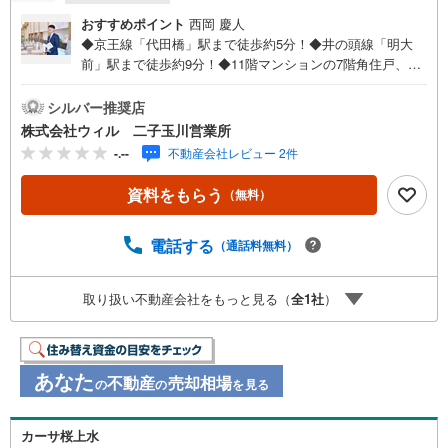
おすすめポイント
西岡 慶人
◆京王線「代田橋」駅まで徒歩約5分！◆井の頭線「明大
前」駅まで徒歩約9分！◆11階マンションの7階角住戸、南
向きで陽当たり良好な1SLDK！◆2025年7月内装フルリノ
ベーション済み、洗練されたホテルライクな内装！◆各居
シルバー推奨店
室を扉で区切らず動線スムーズ！◆明るい全室採光設計！
株式会社ウィル 二子玉川営業所
気持ちよく過ごせます！◆大型納戸のある収納豊富なレイ
-.--
不動産会社レビュー 2件
アウト！◆DENスペースは、テレワーク等にもおすすめで
す！◆西側・北側の窓は二重サッシ！◆「まいばすけっと
資料をもらう
（無料）
（代田橋駅北店）」まで徒歩約4分◆「スーパーつかさ（杉
並和泉店）」まで徒歩約5分【営業時間 10:00～19:00】上
記時間はお電話が繋がりやすくなっております。ぜひお気
電話する
（通話料無料）
軽にご連絡下さい！現地を見学される場合は「室内・現地
を見学する（無料）」ボタンよりご希望の日時をご記入い
取り扱い不動産会社をもっと見る（
全
1
社
）
ただけますとスムーズにご案内が可能です。【ウィル不動
産販売はここが強み】（1）住宅ローンに精通しており、社
内にローン専門部署があります！（2）施工実績多数のリフ
ォーム部門も社内にあります！（3）定休日なし！
あなた
不動産
売却相場
の
の
を見る
カーサ桜上水