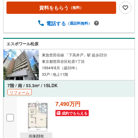
があり、外出時や梅雨の時期も重宝します！◆独立洗面台
資料をもらう
（無料）
と脱衣所を完備したバス・トイレ別設計で、入浴後の身支
度も快適に行えます！◆愛猫と暮らせるペット可能なお部
屋！【営業時間 10:00～19:00】上記時間はお電話が繋がり
電話する
（通話料無料）
やすくなっております。ぜひお気軽にご連絡下さい！現地
を見学される場合は「室内・現地を見学する（無料）」ボ
タンよりご希望の日時をご記入いただけますとスムーズに
エスポワール松原
ご案内が可能です。【ウィル不動産販売はここが強み】
（1）住宅ローンに精通しており、社内にローン専門部署が
東急世田谷線 「下高井戸」駅 徒歩22分
あります！（2）施工実績多数のリフォーム部門も社内にあ
東京都世田谷区松原1丁目
ります！（3）定休日なし！
1994年8月（築33年）
33戸 / 地上11階
7階 / 南 / 53.3m
/ 1SLDK
2
リフォーム
7,490万円
成約でもらえる
画像
22
枚