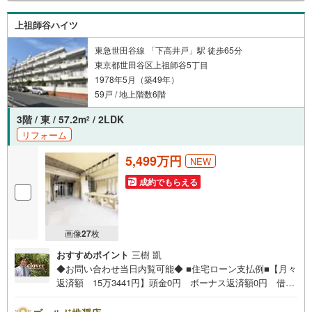
上祖師谷ハイツ
東急世田谷線 「下高井戸」駅 徒歩65分
東京都世田谷区上祖師谷5丁目
1978年5月（築49年）
59戸 / 地上階数6階
3階 / 東 / 57.2m
/ 2LDK
2
リフォーム
5,499万円
NEW
成約でもらえる
画像
27
枚
おすすめポイント
三樹 凱
◆お問い合わせ当日内覧可能◆ ■住宅ローン支払例■【月々
返済額 15万3441円】頭金0円 ボーナス返済額0円 借入
額5499万円 金利0.93％（変動金利） 35年返済の場合
●住宅ローン、諸費用ローンお気軽にご相談下さい！世田谷