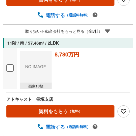
す。 同じ立地、同じ建物は存在しません。唯一無二の不動
産をお手伝いいたします。 キッズルーム充実・チャイルド-
シートの用意もございます。 ご家族で楽しくご検討頂ける
電話する
（通話料無料）
ようご案内しておりますのでぜひ、お気軽にお問い合わせ
ください。 営業時間: 9:00 - 20:00
取り扱い不動産会社をもっと見る（
全
5
社
）
11階 / 南 / 57.46m
/ 2LDK
2
8,780万円
画像
10
枚
アドキャスト 笹塚支店
資料をもらう
（無料）
電話する
（通話料無料）