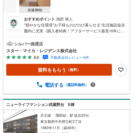
画像
36
枚
おすすめポイント
池田 将人
*穏やかな住環境*お子様ものびのび暮らせる*生活施設徒歩
圏内に充実《購入者特典！アフターサービス最長10年に延
長》・弊社より本物件をご購入いただいた限定で、給排水
設備・水廻りなどのアフターサービス期間を“2年→最長10
シルバー推奨店
年”に延長いたします。詳細はお問い合わせください。※本
スター・マイカ・レジデンス株式会社
特典は、予告なく変更または終了する場合がございます。
5.0
不動産会社レビュー 6件
【弊社について】弊社は、スター・マイカ・ホールディン
グス（東証プライム上場）のグループ会社です。【営業時
資料をもらう
（無料）
間 9:30～18:30】定休日:火・水・祝日当日の見学も可能
です。人気物件には特に問い合わせが集中するため、お早
めにお電話ください。上記時間はお電話が繋がりやすくな
電話する
（通話料無料）
っております。----Yahoo！ 不動産キャンペーン対象店舗----
当店で物件を成約するとPayPayボーナスがもらえる「Yah
oo！不動産物件ご成約キャンペーン」の対象になります。
ニューライフマンション武蔵野台 E棟
京王線 「飛田給」駅 徒歩20分
東京都府中市押立町3丁目
1980年11月（築46年）