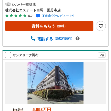
うれしい暮らしHAKUBAグループでは、土地や住まいの売
シルバー推奨店
買から設計、建築、医療、介護そして保険や金融、税金対
株式会社エステート白馬 国分寺店
策、資産形成までさまざまなスペシャリストが集い、連携
5.0
不動産会社レビュー 8件
してサービス提供をしております。専門知識や経験をかけ
あわせることで、お客様ひとりひとりにあった健康的な暮
資料をもらう
（無料）
らしをお届けし、人生が「プラス」の方向に進んでいくお
手伝いをさせて頂きます。エステート白馬国分寺店でご購
入頂く物件には原則設備保証がついております。（オプシ
電話する
（通話料無料）
ョン選択可能です） 今回のようなリフォーム済物件にも
白馬建設の専門スタッフにより追加リフォームまでご相談
頂けます。
サンアリーナ調布
PR
5,998万円