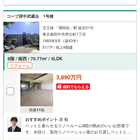
コープ府中武蔵台 1号棟
京王線 「飛田給」駅 徒歩21分
東京都府中市押立町1丁目
1983年9月（築43年）
517戸 / 地上9階建
8階 / 南西 / 70.77m
/ 3LDK
2
リフォーム
3,890万円
成約でもらえる
画像
11
枚
おすすめポイント
原 毅
ペットと暮らせるリノベルーム8階の眺めのいいお部屋で
す。水回り、室内リノベーション後のお引渡しペットと暮
らせる517戸のビッグコミュニティー◎こころとカラダに、