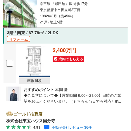
京王線 「飛田給」駅 徒歩17分
東京都府中市押立町3丁目
1982年3月（築45年）
21戸 / 地上5階
3階 / 南東 / 67.78m
/ 2LDK
2
リフォーム
2,480万円
成約でもらえる
画像
15
枚
おすすめポイント
本間 廉
◆ご見学について◆【営業時間 9:00～21:00】日時のご希
望をお伝えくださいませ。（もちろん当日でも対応可能で
す）人気物件は特にお問い合わせが集中するため、お早め
のご連絡をおすすめいたします。「室内・現地を見学す
ゴールド推奨店
る」ボタンよりご予約いただくと、スムーズにご案内可能
株式会社東宝ハウス国分寺
です。事前に鍵の手配や内覧準備が必要な場合がございま
4.91
不動産会社レビュー 36件
すのでご了承ください。◆TOHO HOUSE CLUB◆弊社で売