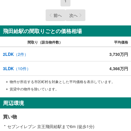
1
前へ
次へ
飛田給駅の間取りごとの価格相場
間取り（該当物件数）
平均価格
2LDK
（
2
件）
3,730万円
3LDK
（
10
件）
4,366万円
物件が所在する市区町村を対象とした平均価格を表示しています。
賃貸中の物件を除いています。
周辺環境
買い物
セブンイレブン 京王飛田給駅まで6m (徒歩1分)