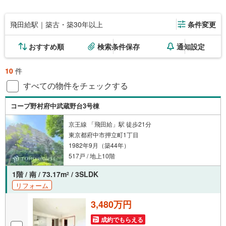
飛田給駅｜築古・築30年以上
条件変更
おすすめ順
検索条件保存
通知設定
10
件
すべての物件をチェックする
コープ野村府中武蔵野台3号棟
京王線 「飛田給」駅 徒歩21分
東京都府中市押立町1丁目
1982年9月（築44年）
517戸 / 地上10階
1階 / 南 / 73.17m
/ 3SLDK
2
リフォーム
3,480万円
成約でもらえる