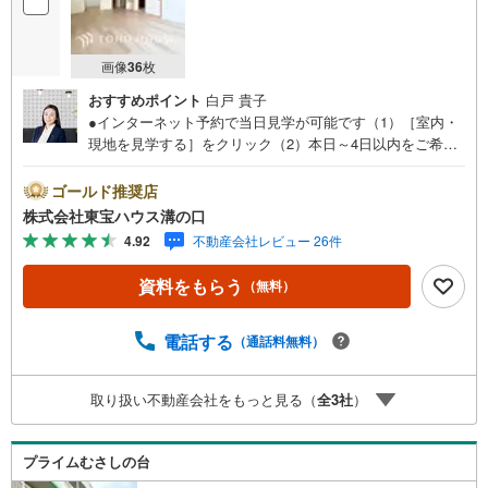
画像
36
枚
おすすめポイント
白戸 貴子
●インターネット予約で当日見学が可能です（1）［室内・
現地を見学する］をクリック（2）本日～4日以内をご希望
の方は「ご要望・ご質問欄」に希望日時をご記入くださ
い！●10:00～21:00はお電話でのお問い合わせがスムーズで
ゴールド推奨店
す。【Yahoo！ 不動産キャンペーン対象店舗】当店で物件
株式会社東宝ハウス溝の口
を成約するとPayPayポイントがもらえる「Yahoo！不動産
4.92
不動産会社レビュー 26件
物件ご成約キャンペーン」の対象になります。「資料をも
らう」「見学予約をする」ボタンからお問い合わせくださ
資料をもらう
（無料）
い。※必ずYahoo！ JAPAN IDでログインしてください。※P
ayPayポイントは出金と譲渡はできません。たくさんのお
客様からのお言葉に感謝してこれからも楽しく素敵なお家
電話する
（通話料無料）
探しをお約束します。お家探しを始めてみようと思われた
らまずは、お気軽に東宝ハウス溝の口に相談してみません
取り扱い不動産会社をもっと見る（
全
3
社
）
か？何も決まっていなくて大丈夫！まずはお客様の夢をお
聞かせ下さい！未来の「不安」を「安心」に変える「未来
カレンダー」もご来店時に好評です。スタッフ一同いつで
プライムむさしの台
もお客様のお問合せをお待ちしております。