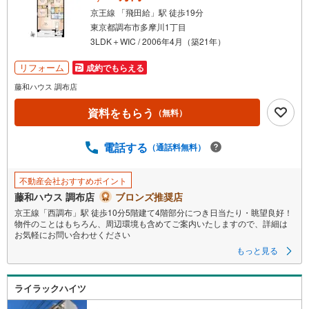
京王線 「飛田給」駅 徒歩19分
東京都調布市多摩川1丁目
3LDK＋WIC / 2006年4月（築21年）
リフォーム
成約でもらえる
藤和ハウス 調布店
資料をもらう
（無料）
電話する
（通話料無料）
不動産会社おすすめポイント
藤和ハウス 調布店
ブロンズ推奨店
京王線「西調布」駅 徒歩10分5階建て4階部分につき日当たり・眺望良好！
物件のことはもちろん、周辺環境も含めてご案内いたしますので、詳細は
お気軽にお問い合わせください
もっと見る
ライラックハイツ