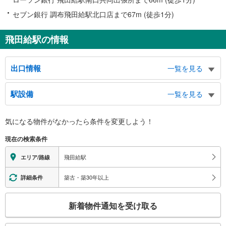
セブン銀行 調布飛田給駅北口店まで67m (徒歩1分)
飛田給駅の情報
出口情報
一覧を見る
北口
駅設備
一覧を見る
東京スタジアム（味の素スタジアム）方面、武蔵野の森総合スポーツプラザ方
面、東京外国語大学方面、警察大学校方面、甲州街道方面、バスのりば、タク
バリアフリー状況
シーのりば
気になる物件がなかったら
条件を変更しよう！
※段差なしでの移動経路
南口
（○：有り △：要駅員設備 ×：無し）
現在の検索条件
飛田給２・３丁目方面、上石原２丁目方面、白糸台５・６丁目方面、押立町２
地上⇔改札⇔ホーム：○
丁目方面、府中東高等学校方面、品川通り方面、バスのりば、タクシーのりば
エレベータ
飛田給駅
エリア/路線
・各ホーム⇔改札
・北口
築古・築30年以上
詳細条件
・南口
エスカレータ
こ
新着物件通知を受け取る
・各ホーム⇔改札
の
・北口
検