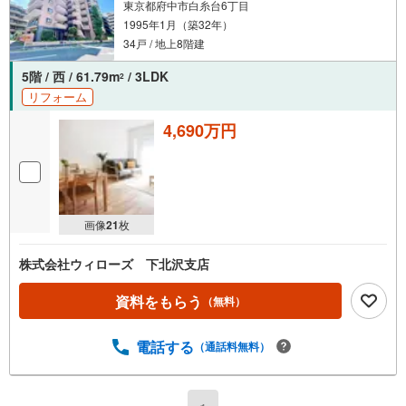
東京都府中市白糸台6丁目
1995年1月（築32年）
34戸 / 地上8階建
5階 / 西 / 61.79m
/ 3LDK
2
リフォーム
4,690万円
画像
21
枚
株式会社ウィローズ 下北沢支店
資料をもらう
（無料）
電話する
（通話料無料）