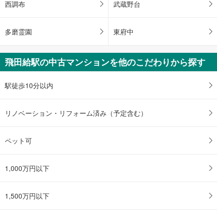
に
西調布
武蔵野台
保
存
多磨霊園
東府中
す
る
飛田給駅の中古マンションを他のこだわりから探す
駅徒歩10分以内
リノベーション・リフォーム済み（予定含む）
ペット可
1,000万円以下
1,500万円以下