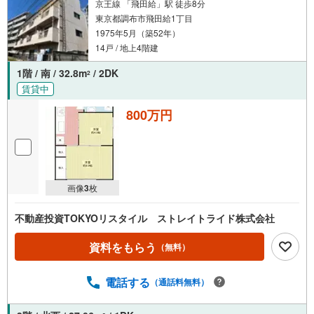
京王線 「飛田給」駅 徒歩8分
東京都調布市飛田給1丁目
1975年5月（築52年）
14戸 / 地上4階建
1階 / 南 / 32.8m
/ 2DK
2
賃貸中
800万円
画像
3
枚
不動産投資TOKYOリスタイル ストレイトライド株式会社
資料をもらう
（無料）
電話する
（通話料無料）