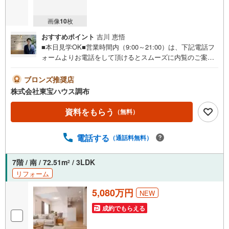
画像
10
枚
おすすめポイント
吉川 恵悟
■本日見学OK■営業時間内（9:00～21:00）は、下記電話フ
ォームよりお電話をして頂けるとスムーズに内覧のご案内
ができます。ご自宅へお迎え・最寄駅等でお待ち合わせ、
弊社へのご来社など、ご相談くださいませ。ご希望があれ
ブロンズ推奨店
ば周辺環境、お客様の希望に合わせた物件などもご案内を
株式会社東宝ハウス調布
いたします。■お住まい探しが初めての方へのフォロー体制
をご用意してます■『何から始めて良いかわからない？』と
資料をもらう
（無料）
いった状態でも、お気軽にお越しください！▽現時点の未
来カレンダーの作成▽ご購入後もお客様の人生のパートナ
電話する
（通話料無料）
ーとして暮らしの「安心」を守り続けます。皆様のご来
店、心よりお待ちしております。
7階 / 南 / 72.51m
/ 3LDK
2
リフォーム
5,080万円
NEW
成約でもらえる