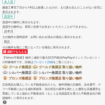
未入居
建築工事完了日から1年以上経過したものの、まだ誰も住んだことがない住宅に
表示されます。
賃貸中
賃貸中の物件に表示されます。
賃貸中の物件は、原則ご自身でお住まいいただくことができません。
請求済
その物件が資料請求・お問い合わせ済みの場合に表示されます。
既読
その物件を既にご覧になっている場合に表示されます。
成約でもらえる
【Yahoo!不動産】物件ご成約で最大20万円相当PayPayポイントプレゼント！
の対象物件です。詳細は
プレゼント詳細
をご覧ください。
ゴールド推奨店
ゴールド推奨店 取り扱い物件
シルバー推奨店
シルバー推奨店 取り扱い物件
ブロンズ推奨店
ブロンズ推奨店 取り扱い物件
広告商品を購入している不動産会社のうち、物件情報の正確性、法令遵守、ヤ
フー不動産における成約実績等、当社所定の基準を満たした優良な店舗運営を
実践していると認めた不動産会社（もしくは当該認定を受けた不動産会社の取
扱物件）に表示されます。