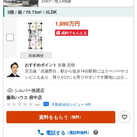
258戸 / 地上4階建
3階 / 南 / 70.73m
/ 3LDK
2
1,890万円
成約でもらえる
画像
36
枚
おすすめポイント
佐藤 宏樹
京王線「武蔵野台」駅から徒歩14分駅前にはスーパーやコ
ンビニもあり、帰りがけにも寄りやすいです隣地には公園
もあり、小さなお子様と触れ合いやすいです。お気軽にお
問い合わせください！
シルバー推奨店
藤和ハウス 府中店
-.--
不動産会社レビュー 4件
資料をもらう
（無料）
電話する
（通話料無料）