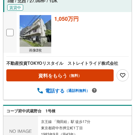
3階 / 北西 / 27.06m
/ 1DK
2
賃貸中
1,050万円
画像
2
枚
不動産投資TOKYOリスタイル ストレイトライド株式会社
資料をもらう
（無料）
電話する
（通話料無料）
コープ府中武蔵野台 1号棟
京王線 「飛田給」駅 徒歩17分
東京都府中市押立町1丁目
1983年9月（築43年）