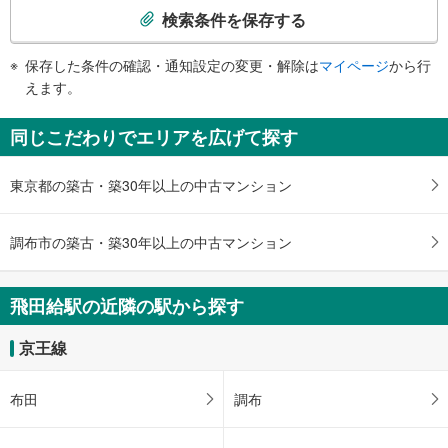
・南口
索
検索条件を保存する
トイレ
条
《多機能トイレ》
件
保存した条件の確認・通知設定の変更・解除は
マイページ
から行
・改札内
で
えます。
その他
通
・点字案内（券売機・運賃表・階段手すり）
知
同じこだわりでエリアを広げて探す
・ＡＥＤ
を
受
東京都の築古・築30年以上の中古マンション
け
取
る
調布市の築古・築30年以上の中古マンション
・
条
件
飛田給駅の近隣の駅から探す
を
マ
京王線
イ
ペ
布田
調布
ー
ジ