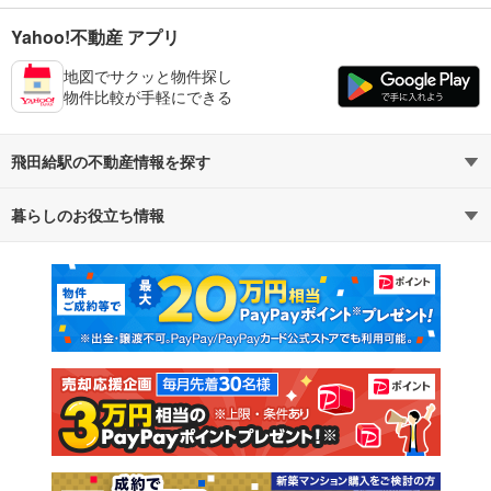
Yahoo!不動産 アプリ
地図でサクッと物件探し
物件比較が手軽にできる
飛田給駅の不動産情報を探す
暮らしのお役立ち情報
不動産・住宅
賃貸住宅
マンションカタログ
教えて！住まいの先生
新築マンション
中古マンション
新築一戸建て
中古一戸建て
注文住宅
土地
売却査定