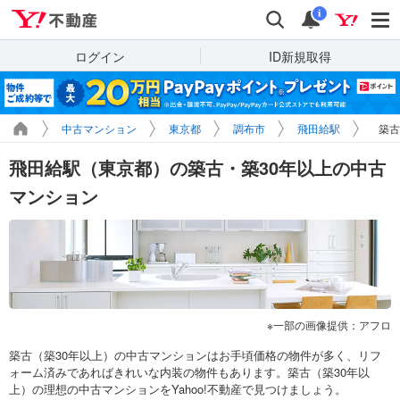
Yahoo!不動産
検索
通知
i
ログイン
ID新規取得
中古マンション
東京都
調布市
飛田給駅
築古
飛田給駅（東京都）の築古・築30年以上の中古
マンション
一部の画像提供：アフロ
築古（築30年以上）の中古マンションはお手頃価格の物件が多く、リフ
ォーム済みであればきれいな内装の物件もあります。築古（築30年以
上）の理想の中古マンションをYahoo!不動産で見つけましょう。