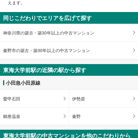
えます。
通
知
同じこだわりでエリアを広げて探す
を
受
神奈川県の築古・築30年以上の中古マンション
け
取
る
秦野市の築古・築30年以上の中古マンション
・
条
件
東海大学前駅の近隣の駅から探す
を
マ
小田急小田原線
イ
ペ
愛甲石田
伊勢原
ー
ジ
に
鶴巻温泉
秦野
保
存
東海大学前駅の中古マンションを他のこだわりから
す