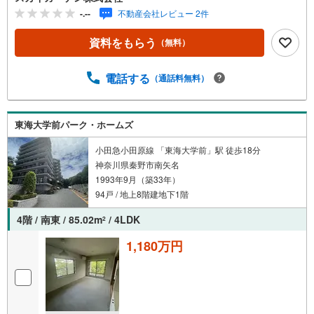
ひご検討ください。2ヶ所にクロゼットを設けており、収納
-.--
不動産会社レビュー 2件
力も自慢のポイントです。物件選びでは、部屋の向きも見
ておきましょう。こちら南東向きです。浴室乾燥機付きの
資料をもらう
（無料）
物件なので、雨の日で濡れた上着や傘もすぐに乾燥できま
す。
電話する
（通話料無料）
東海大学前パーク・ホームズ
小田急小田原線 「東海大学前」駅 徒歩18分
神奈川県秦野市南矢名
1993年9月（築33年）
94戸 / 地上8階建地下1階
4階 / 南東 / 85.02m
/ 4LDK
2
1,180万円