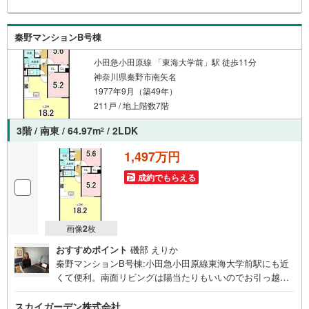
秦野マンションB号棟
小田急小田原線 「東海大学前」駅 徒歩11分
神奈川県秦野市南矢名
1977年9月（築49年）
211戸 / 地上階数7階
3階 / 南東 / 64.97m
/ 2LDK
2
1,497万円
成約でもらえる
画像
2
枚
おすすめポイント
磯部 えりか
秦野マンションB号棟:小田急小田原線東海大学前駅にも近
くて便利。南面リビングは陽当たりもいいのでお引っ越し
しませんか。18帖以上もあるリビングでゆったりとした生
活を送りませんか。64.97以上ある広いお部屋ですので、ぜ
スカイガーデン株式会社