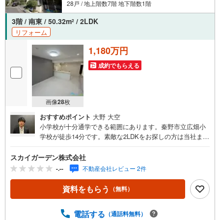
28戸 / 地上階数7階 地下階数1階
3階 / 南東 / 50.32m
/ 2LDK
2
リフォーム
1,180万円
成約でもらえる
画像
28
枚
おすすめポイント
大野 大空
小学校が十分通学できる範囲にあります。秦野市立広畑小
学校が徒歩14分です。素敵な2LDKをお探しの方は当社ま
で。50.32平米の専有面積でスペースの面でも問題なく快適
に過ごせますよ。夏も冬も欠かせないエアコン付きの物件
スカイガーデン株式会社
です。シューズボックス付きなので玄関に靴がかさばるこ
-.--
不動産会社レビュー 2件
ともありません。来訪者をモニターで確認できるTVインタ
ーホン付きです。システムキッチンは使いやすく汚れにく
資料をもらう
（無料）
いのでご好評です。
電話する
（通話料無料）