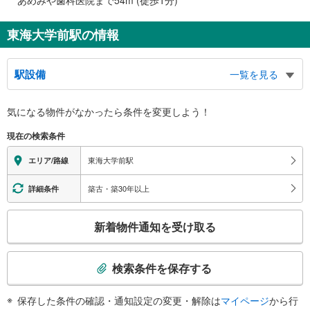
東海大学前駅の情報
駅設備
一覧を見る
バリアフリー状況
気になる物件がなかったら
条件を変更しよう！
※段差なしでの移動経路
（○：有り △：要駅員設備 ×：無し）
現在の検索条件
地上⇔改札⇔ホーム：○
エレベータ
東海大学前駅
エリア/路線
・各ホーム⇔改札
・改札⇔小田急マルシェ、バスロータリー側の出口
築古・築30年以上
詳細条件
トイレ
こ
《多機能トイレ》
新着物件通知を受け取る
・改札内
の
・改札外（１Ｆバスロータリー付近）
検
スロープ
索
検索条件を保存する
・改札⇔北方面（２番線ホーム側）の出口
条
件
保存した条件の確認・通知設定の変更・解除は
マイページ
から行
で