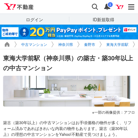
Yahoo!不動産
検索
通知
i
ログイン
ID新規取得
中古マンション
神奈川県
秦野市
東海大学前駅
東海大学前駅（神奈川県）の築古・築30年以上
の中古マンション
一部の画像提供：アフロ
築古（築30年以上）の中古マンションはお手頃価格の物件が多く、リフ
ォーム済みであればきれいな内装の物件もあります。築古（築30年以
上）の理想の中古マンションをYahoo!不動産で見つけましょう。