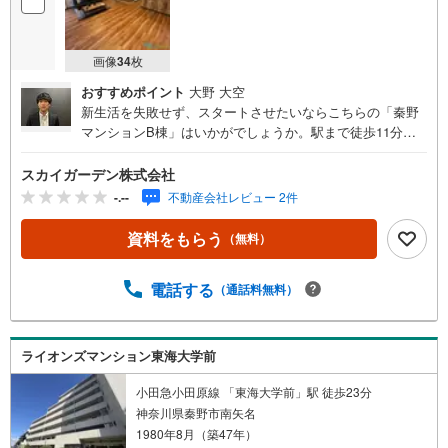
画像
34
枚
おすすめポイント
大野 大空
新生活を失敗せず、スタートさせたいならこちらの「秦野
マンションB棟」はいかがでしょうか。駅まで徒歩11分の
場所にある物件です。同時にたくさん調理できるため、短
い時間で一気に料理できる3口コンロが付いている物件で
スカイガーデン株式会社
す。スムーズに購入まで辿り着けるということも中古マン
-.--
不動産会社レビュー 2件
ションの利点です。専有面積64.97平米もありますので、ご
検討ください。家族の時間を大事にしたい方には、2LDKの
資料をもらう
（無料）
物件がオススメ。浴室乾燥機のあるお風呂場は洗濯物を干
すときにも便利です。
電話する
（通話料無料）
ライオンズマンション東海大学前
小田急小田原線 「東海大学前」駅 徒歩23分
神奈川県秦野市南矢名
1980年8月（築47年）