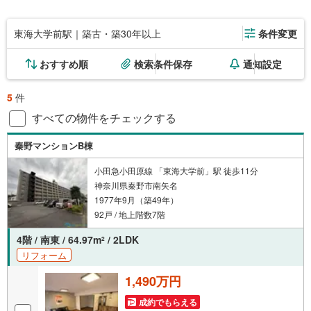
東海大学前駅｜築古・築30年以上
条件変更
おすすめ順
検索条件保存
通知設定
5
件
すべての物件をチェックする
秦野マンションB棟
小田急小田原線 「東海大学前」駅 徒歩11分
神奈川県秦野市南矢名
1977年9月（築49年）
92戸 / 地上階数7階
4階 / 南東 / 64.97m
/ 2LDK
2
リフォーム
1,490万円
成約でもらえる