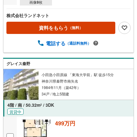
画像
9
枚
株式会社ランドネット
資料をもらう
（無料）
電話する
（通話料無料）
グレイス秦野
小田急小田原線 「東海大学前」駅 徒歩15分
神奈川県秦野市南矢名
1984年11月（築42年）
34戸 / 地上5階建
4階 / 南 / 50.32m
/ 3DK
2
賃貸中
499万円