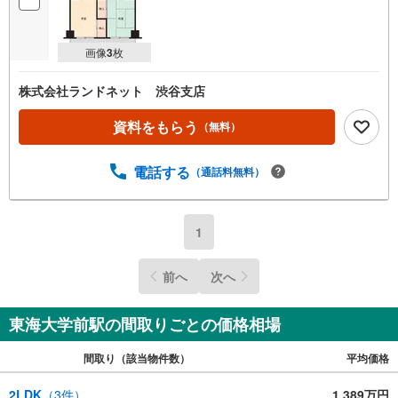
画像
3
枚
株式会社ランドネット 渋谷支店
資料をもらう
（無料）
電話する
（通話料無料）
1
前へ
次へ
東海大学前駅の間取りごとの価格相場
間取り（該当物件数）
平均価格
2LDK
（
3
件）
1,389万円