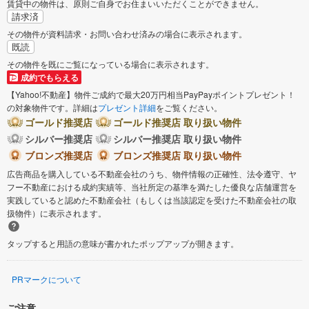
賃貸中の物件は、原則ご自身でお住まいいただくことができません。
請求済
その物件が資料請求・お問い合わせ済みの場合に表示されます。
既読
その物件を既にご覧になっている場合に表示されます。
成約でもらえる
【Yahoo!不動産】物件ご成約で最大20万円相当PayPayポイントプレゼント！
の対象物件です。詳細は
プレゼント詳細
をご覧ください。
ゴールド推奨店
ゴールド推奨店 取り扱い物件
シルバー推奨店
シルバー推奨店 取り扱い物件
ブロンズ推奨店
ブロンズ推奨店 取り扱い物件
広告商品を購入している不動産会社のうち、物件情報の正確性、法令遵守、ヤ
フー不動産における成約実績等、当社所定の基準を満たした優良な店舗運営を
実践していると認めた不動産会社（もしくは当該認定を受けた不動産会社の取
扱物件）に表示されます。
タップすると用語の意味が書かれたポップアップが開きます。
PRマークについて
ご注意