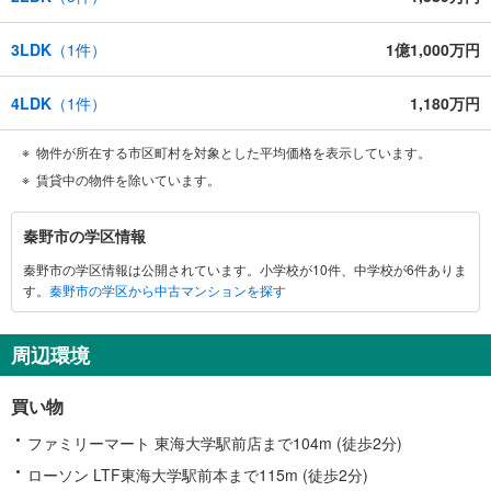
3LDK
（
1
件）
1億1,000万円
4LDK
（
1
件）
1,180万円
物件が所在する市区町村を対象とした平均価格を表示しています。
賃貸中の物件を除いています。
秦
秦野市の学区情報
野
秦野市の学区情報は公開されています。小学校が10件、中学校が6件ありま
市
す。
秦野市の学区から中古マンションを探す
に
関
す
周辺環境
る
情
買い物
報
ファミリーマート 東海大学駅前店まで104m (徒歩2分)
ローソン LTF東海大学駅前本まで115m (徒歩2分)