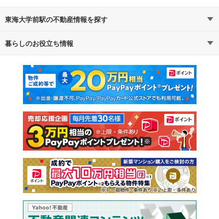
東海大学前駅の不動産情報を探す
暮らしのお役立ち情報
不動産・住宅
賃貸住宅
マンションカタログ
教えて！住まいの先生
新築マンション
中古マンション
新築一戸建て
中古一戸建て
注文住宅
土地
売却査定