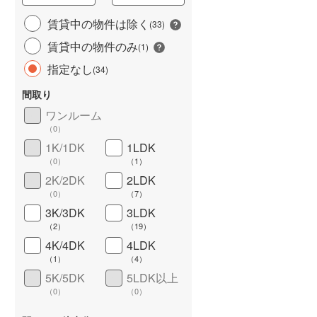
城端線
(
3
)
賃貸中の物件は除く
(
33
)
賃貸中の物件のみ
関西本線（JR西日本）
(
132
)
(
1
)
指定なし
(
34
)
大阪環状線
(
263
)
間取り
山陽本線（JR西日本）
(
468
)
ワンルーム
姫新線
(
43
)
（
0
）
1K/1DK
1LDK
ワイドバルコニー
（
2
）
吉備線
(
32
)
（
0
）
（
1
）
芸備線
(
41
)
2K/2DK
2LDK
（
0
）
（
7
）
可部線
(
39
)
3K/3DK
3LDK
（
2
）
（
19
）
宇部線
(
9
)
4K/4DK
4LDK
山陰本線
(
137
)
（
1
）
（
4
）
5K/5DK
5LDK以上
境線
(
6
)
（
0
）
（
0
）
奈良線
(
116
)