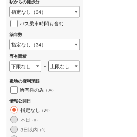
駅からの徒歩分
和歌山線
(
21
)
指定なし
（
34
）
東西線
(
143
)
バス乗車時間も含む
予讃線
(
28
)
築年数
詳しく見る
高徳線
(
46
)
指定なし
（
34
）
牟岐線
(
6
)
専有面積
山陽本線（JR九州）
(
11
)
下限なし
上限なし
~
篠栗線
(
73
)
敷地の権利形態
指宿枕崎線
(
37
)
所有権のみ
（
34
）
筑肥線
(
45
)
情報公開日
久大本線
(
66
)
指定なし
（
34
）
本日
（
0
）
日田彦山線
(
40
)
3日以内
（
0
）
筑豊本線
(
11
)