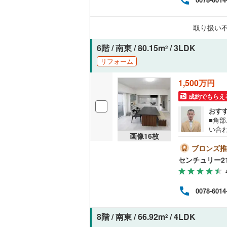
オンライン対
桜井線
(
39
取り扱い
オンライ
阪和線
(
13
6階 / 南東 / 80.15m
/ 3LDK
2
おおさか
オンライ
リフォーム
内子線
(
0
)
1,500万円
鳴門線
(
4
)
成約でもらえ
土讃線
(
13
おす
■角部
鹿児島本
い合
画像
16
枚
ド西
三角線
(
7
)
最後
ブロンズ推
却・
センチュリー2
長崎本線
(
ロ御堂
曜日
佐世保線
(
能で
0078-6014
豊肥本線
(
8階 / 南東 / 66.92m
/ 4LDK
2
日南線
(
16