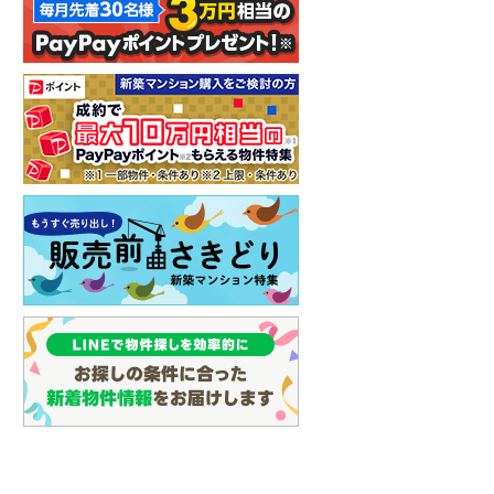
イン
(
3
)
しなの鉄道
(
5
)
津軽鉄道
(
0
)
三陸鉄道リアス線
(
0
)
仙台空港アクセス線
(
5
)
松本電鉄上高地線
(
2
)
関東鉄道常総線
(
6
)
銚子電気鉄道
(
0
)
上信電鉄上信線
(
17
)
埼玉新都市交通伊奈線
(
92
)
京成成田高速鉄道アクセス線
(
1
)
京成千葉線
(
154
)