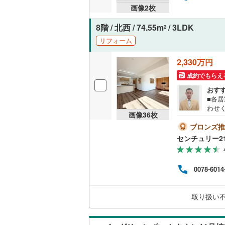
画像
2
枚
共用施設
南武線
(
30
8階 / 北西 / 74.55m
/ 3LDK
2
コンシェ
横浜線
(
49
リフォーム
相模線
(
29
設備
2,330万円
五日市線
(
成約でもらえ
床暖房
（
おす
篠ノ井線
(
■各居
わせ
常磐線（
画像
36
枚
田辺
間取り、居室
まで
ブロンズ推
伊東線
(
20
ロー
バリアフ
センチュリー2
堂筋線
身延線
(
19
定休
す。
LD
武豊線
(
16
0078-6014
リビング
関西本線（
（
15
）
取り扱い
参宮線
(
6
)
キッチン
大糸線（J