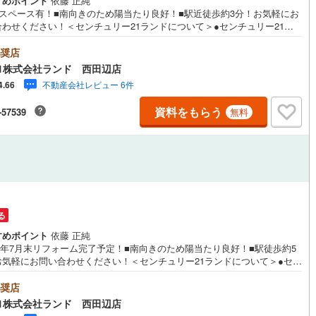
すめポイント
依藤 正純
納スペース有！■南向きのため陽当たり良好！■駅近徒歩約3分！お気軽にお
合わせください！＜センチュリー21ランドについて＞●センチュリー21ラ
営地下鉄東山線
(
240
)
名古屋市営地下鉄名城線
(
283
)
西田辺店は・・・ お客様のニーズに寄り添い、大切なお住まいのご購入
後まで伴走いたします！●リフォームのご相談も承っております。●購入・
奨店
・ローンのご相談・・・なんでもお気軽にご相談くださいませ！〇大阪メ
営地下鉄桜通線
(
135
)
名古屋市営地下鉄上飯田線
(
19
)
1株式会社ランド 西田辺店
堂筋線「西田辺」駅より徒歩1分！〇営業時間:10:00～20:00（火曜日・
不動産会社レビュー 6件
4.66
日定休日※祝日は営業）事前にご連絡いただけますと、スムーズにご案内が
地下鉄烏丸線
(
204
)
京都市営地下鉄東西線
(
203
)
です。ご連絡お待ちしております！
資料をもらう
-57539
無料
tro今里筋線
(
126
)
OsakaMetro御堂筋線
(
414
)
tro四つ橋線
(
147
)
OsakaMetro中央線
(
169
)
tro堺筋線
(
180
)
神戸市営地下鉄西神・山手線
(
215
)
下鉄空港線
(
189
)
福岡市地下鉄箱崎線
(
31
)
る
35
)
函館市電
(
5
)
すめポイント
依藤 正純
26年7月末リフォーム完了予定！■南向きのため陽当たり良好！■駅徒歩約5
りび鉄道
(
0
)
わたらせ渓谷鐵道
(
0
)
お気軽にお問い合わせください！＜センチュリー21ランドについて＞●セン
リー21ランド西田辺店は・・・ お客様のニーズに寄り添い、大切なお住
行
(
12
)
会津鉄道
(
0
)
のご購入に最後まで伴走いたします！●リフォームのご相談も承っておりま
奨店
●購入・売却・ローンのご相談・・・なんでもお気軽にご相談くださいま
1株式会社ランド 西田辺店
縦貫鉄道
(
0
)
しなの鉄道北しなの線
(
3
)
大阪メトロ御堂筋線「西田辺」駅より徒歩1分！〇営業時間:10:00～20:0