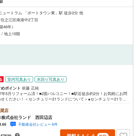
B
4
)
七尾線
(
0
)
ッチン
（
1
）
対面キッチン
（
9
）
troニュートラム 「ポートタウン東」駅 徒歩2分 他
住之江区南港中2丁目
高山本線（JR西日本）
(
1
)
（築46年）
JR西日本）
(
24
)
湖西線
(
86
)
 / 地上15階
機あり
（
10
）
浴室に窓あり
（
1
）
)
福知山線
(
188
)
庭
9
)
播但線
(
47
)
ルコニー
（
1
）
専用庭
（
2
）
)
津山線
(
34
)
)
伯備線
(
45
)
室内写真あり
水回り写真あり
る
)
呉線
(
55
)
すめポイント
依藤 正純
インクローゼット
7年5月リフォーム済！■2面バルコニー！■駅近徒歩約2分！お気軽にお問
山口線
(
1
)
わせください！＜センチュリー21ランドについて＞●センチュリー21ラン
田辺店は・・・ お客様のニーズに寄り添い、大切なお住まいのご購入に
6
)
美祢線
(
0
)
まで伴走いたします！●リフォームのご相談も承っております。●購入・売
奨店
契約、入居関連など
ローンのご相談・・・なんでもお気軽にご相談くださいませ！〇大阪メト
1株式会社ランド 西田辺店
筋線「西田辺」駅より徒歩1分！〇営業時間:10:00～20:00（火曜日・水
因美線
(
1
)
不動産会社レビュー 6件
4.66
定休日※祝日は営業）事前にご連絡いただけますと、スムーズにご案内が可
能
（
5
）
す。ご連絡お待ちしております！
草津線
(
6
)
資料をもらう
-57539
無料