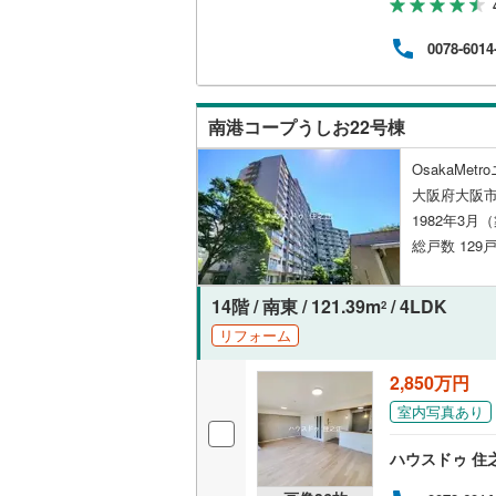
0（
ズに
0078-6014
いすみ鉄
IGRいわ
南港コープうしお22号棟
弘南鉄道
OsakaMe
由利高原
大阪府大阪市
1982年3月
長野電鉄
総戸数 129戸
宇都宮ラ
鹿島臨海
14階 / 南東 / 121.39m
/ 4LDK
2
リフォーム
小湊鐵道
(
2,850万円
上毛電気
室内写真あり
流鉄流山
ハウスドゥ 住
京成本線
(