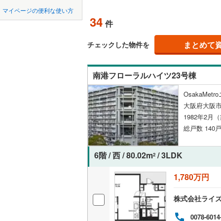
中国
鳥取
北上線
(
0
)
マイページの便利な使い方
ペット可
34
件
山田線
(
18
四国
徳島
配置、向き、
大湊線
(
0
)
まとめて
チェックした物件を
九州・沖縄
福岡
角住戸
（
只見線
(
1
)
南港フローラルハイツ23号棟
奥羽本線
(
階下に住
OsakaMe
男鹿線
(
8
)
0
0
0
0
0
0
大阪府大阪市
該当物件
該当物件
該当物件
該当物件
該当物件
該当物件
件
件
件
件
件
件
構造・規模・
羽越本線
(
1982年2月
総戸数 140戸
飯山線
(
0
)
耐震構造
湘南新宿
大規模（
6階 / 西 / 80.02m
/ 3LDK
2
(
972
)
（
16
）
1,780万円
外房線
(
81
立地
株式会社ライ
成田線
(
37
最寄りの
0078-6014
東金線
(
10