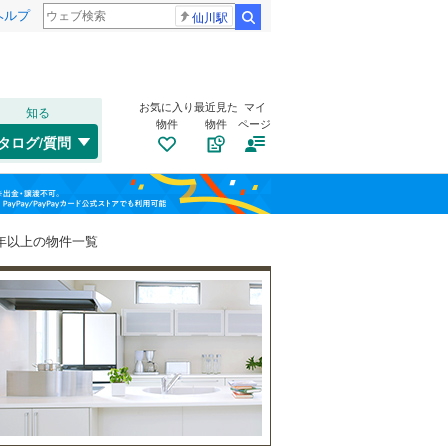
ヘルプ
仙川駅
検索
お気に入り
最近見た
マイ
知る
物件
物件
ページ
千歳線
(
25
)
タログ/質問
日高本線
(
1
)
福島
宗谷本線
(
4
)
コスモスクエア
栃木
群馬
山梨
東北本線
(
496
)
0年以上の物件一覧
川越線
(
160
)
自転車置き場
（
15
）
吾妻線
(
54
)
バイク置き場
（
8
）
(
5
)
日光線
(
16
)
防犯カメラ
（
2
）
仙石線
(
132
)
和歌山
大船渡線
(
0
)