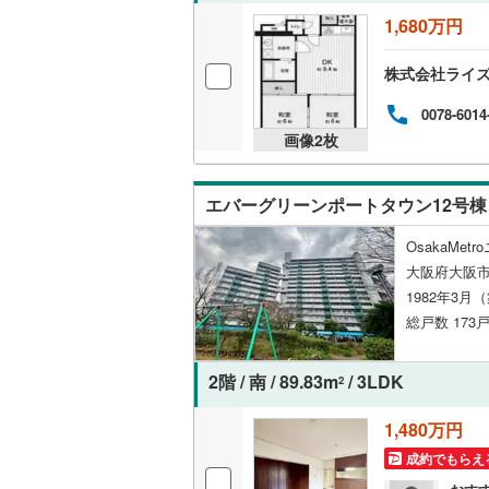
後藤寺線
(
1,680万円
東北新幹
株式会社ライ
秋田新幹
0078-6014
画像
2
枚
山陽新幹
西九州新
エバーグリーンポートタウン12号棟
地下鉄
札幌市営
OsakaMe
大阪府大阪市
仙台市地
1982年3月
総戸数 173戸
東京メト
東京メト
2階 / 南 / 89.83m
/ 3LDK
2
東京メト
1,480万円
都営浅草
成約でもらえ
都営大江