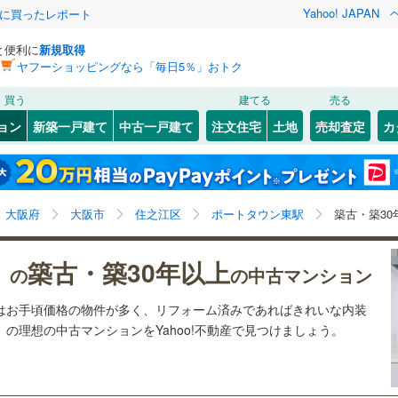
Yahoo! JAPAN
際に買ったレポート
と便利に
新規取得
ヤフーショッピングなら「毎日5％」おトク
検索条件を保存しました
買う
建てる
売る
56
)
札沼線
(
20
)
リノベーション
ョン
新築一戸建て
中古一戸建て
注文住宅
土地
売却査定
カ
この検索条件の新着物件通知は、
マイページ
から設定できます。
室蘭本線
(
4
)
ション・リフォーム
築古・築30年以上
（
34
）
岩手
宮城
秋田
山形
11
)
富良野線
(
3
)
フェリーターミナル
ポートタウン東
ポートタウン西
中ふ頭
トレードセンター前
)
(
0
)
(
29
)
ポートタウン東駅、築古・築30年以上
神奈川
埼玉
千葉
茨城
4
)
釧網本線
(
5
)
大阪府
大阪市
住之江区
ポートタウン東駅
築古・築3
2
)
水郡線
(
19
)
クスあり
（
1
）
24時間ゴミ出し可
（
2
）
長野
富山
石川
福井
築古・築30年以上
(
34
)
(
35
)
）の
の中古マンション
7
)
上越線
(
84
)
(
12
)
検索条件を保存する
ルーム
（
1
）
エレベーター
（
23
）
(
7
)
閉じる
閉じる
お気に入りリストを見る
お気に入りリストを見る
閉じる
閉じる
岐阜
静岡
三重
ンはお手頃価格の物件が多く、リフォーム済みであればきれいな内装
)
水戸線
(
4
)
きあり（近隣を含む）
オートロック
（
0
）
マイページ
の理想の中古マンションをYahoo!不動産で見つけましょう。
)
仙山線
(
146
)
兵庫
京都
滋賀
奈良
気仙沼線
(
0
)
約