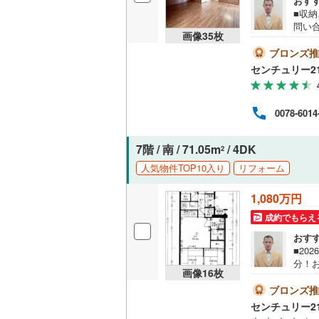
おす
■収
問い
画像
35
枚
名古屋市
ンド
に最
ブロンズ推
売却
名古屋市
センチュリー2
トロ御
水曜
京都市営
可能
0078-6014
OsakaMe
OsakaMe
7階 / 南 / 71.05m
/ 4DK
2
人気物件TOP10入り
リフォーム
OsakaMe
福岡市地
1,080万円
成約でもらえ
私鉄・その他
札幌市電
(
おす
■20
道南いさ
分！
画像
16
枚
チュ
阿武隈急
まい
ブロンズ推
す。
センチュリー2
秋田内陸
せ！〇