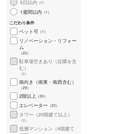
5日以内
（
0
）
北海道新幹線
(
0
)
1週間以内
（
1
）
山形新幹線
(
125
)
こだわり条件
東海道新幹線
(
496
)
ペット可
（
1
）
九州新幹線
(
77
)
リノベーション・リフォー
ム
（
23
）
駐車場空きあり（近隣を含
札幌市営地下鉄東豊線
(
36
)
む）
（
0
）
東京メトロ銀座線
(
271
)
南向き（南東・南西含む）
（
29
）
東京メトロ日比谷線
(
416
)
2階以上
（
30
）
東京メトロ有楽町線
(
509
)
エレベーター
（
23
）
東京メトロ副都心線
(
525
)
タワー（20階建て以上）
（
0
）
都営新宿線
(
419
)
低層マンション（4階建て
横浜市営地下鉄グリーンライン