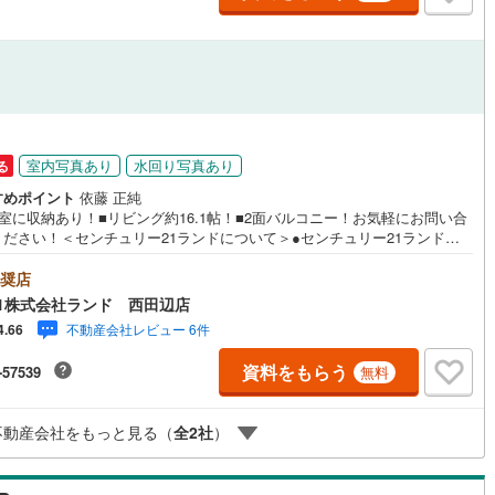
9
)
鶴見線
(
87
)
ルジュサービス
9
)
（
0
）
キッズルーム
根岸線
(
328
)
（
0
）
8
)
中央本線（JR東日本）
(
673
)
5
)
八高線
(
149
)
室内写真あり
水回り写真あり
る
0
）
オール電化
（
0
）
すめポイント
依藤 正純
3
)
大糸線（JR東日本）
(
1
)
室に収納あり！■リビング約16.1帖！■2面バルコニー！お気軽にお問い合
ください！＜センチュリー21ランドについて＞●センチュリー21ランド西
各駅停車）
(
357
)
埼京線
(
838
)
店は・・・ お客様のニーズに寄り添い、大切なお住まいのご購入に最後
全体
伴走いたします！●リフォームのご相談も承っております。●購入・売却・
奨店
9
)
東海道本線（JR東海）
(
399
)
ンのご相談・・・なんでもお気軽にご相談くださいませ！〇大阪メトロ御
リー住宅
（
3
）
1株式会社ランド 西田辺店
「西田辺」駅より徒歩1分！〇営業時間:10:00～20:00（火曜日・水曜日
)
飯田線
(
29
)
不動産会社レビュー 6件
4.66
日※祝日は営業）事前にご連絡いただけますと、スムーズにご案内が可能で
ご連絡お待ちしております！
)
高山本線（JR東海）
(
9
)
資料をもらう
-57539
無料
ダイニング15畳以上
JR東海）
(
24
)
紀勢本線（JR東海）
(
3
)
不動産会社をもっと見る（
全
2
社
）
博多南線
(
67
)
R西日本）
(
0
)
北陸本線
(
5
)