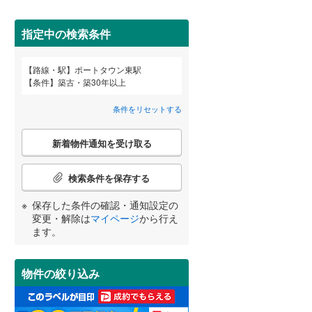
田沢湖線
(
14
)
指定中の検索条件
八戸線
(
2
)
磐越西線
(
14
)
路線・駅
ポートタウン東駅
宮崎
鹿児島
沖縄
条件
築古・築30年以上
2階以上
（
30
）
陸羽西線
(
1
)
条件をリセットする
左沢線
(
5
)
最上階
（
2
）
こ
津軽線
(
4
)
新着物件通知を受け取る
の
する
る
条件をリセットする
条件をリセットする
条件をリセットする
条件をリセットする
条件をリセットする
条件をリセットする
検
信越本線
(
71
)
索
検索条件を保存する
条
弥彦線
(
0
)
制震構造
（
0
）
件
保存した条件の確認・通知設定の
で
総武本線
(
361
)
低層マンション（4階建て以
変更・解除は
マイページ
から行え
通
ます。
下）
（
0
）
知
を
京葉線
(
262
)
受
物件の絞り込み
け
久留里線
(
1
)
取
小学校まで1km以内
（
10
）
る
山手線
(
918
)