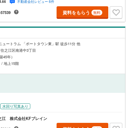
不動産会社レビュー 6件
4.66
火曜日・水曜日定休日※祝日は営業）事前にご連絡いただけますと、スムー
ご案内が可能です。ご連絡お待ちしております！
資料をもらう
-57539
無料
道
(
0
)
北越急行ほくほく線
(
0
)
て銀河鉄道
(
14
)
青い森鉄道
(
5
)
弘南線
(
2
)
弘南鉄道大鰐線
(
1
)
troニュートラム 「ポートタウン東」駅 徒歩11分 他
鉄道鳥海山ろく線
(
0
)
福島交通飯坂線
(
13
)
住之江区南港中3丁目
（築45年）
長野線
(
5
)
上田電鉄別所線
(
2
)
 / 地上15階
イトレール
(
17
)
関東鉄道竜ケ崎線
(
2
)
鉄道大洗鹿島線
(
8
)
ひたちなか海浜鉄道湊線
(
1
)
3
)
千葉都市モノレール
(
93
)
鉄道上毛線
(
11
)
秩父鉄道
(
28
)
水回り写真あり
線
(
72
)
つくばエクスプレス
(
266
)
之江 株式会社KFブレイン
405
)
京成押上線
(
111
)