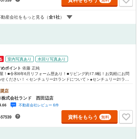
応
)
片町線
(
143
)
不動産会社をもっと見る（
全
1
社
）
ン内見(相談)可
（
6
）
IT重説可
（
7
）
4
)
関西空港線
(
1
)
東線
(
371
)
本四備讃線
(
0
)
ン対応とは？
予土線
(
0
)
徳島線
(
8
)
室内写真あり
水回り写真あり
る
)
土讃線
(
12
)
すめポイント
依藤 正純
屋！■令和6年6月リフォーム歴あり！■リビング約17.9帖！お気軽にお問
線
(
291
)
香椎線
(
28
)
わせください！＜センチュリー21ランドについて＞●センチュリー21ラン
田辺店は・・・ お客様のニーズに寄り添い、大切なお住まいのご購入に
肥薩線
(
0
)
まで伴走いたします！●リフォームのご相談も承っております。●購入・売
奨店
ローンのご相談・・・なんでもお気軽にご相談くださいませ！〇大阪メト
1株式会社ランド 西田辺店
21
)
唐津線
(
0
)
筋線「西田辺」駅より徒歩1分！〇営業時間:10:00～20:00（火曜日・水
不動産会社レビュー 6件
4.66
定休日※祝日は営業）事前にご連絡いただけますと、スムーズにご案内が可
3
)
大村線
(
0
)
す。ご連絡お待ちしております！
資料をもらう
-57539
無料
69
)
日豊本線
(
179
)
)
吉都線
(
0
)