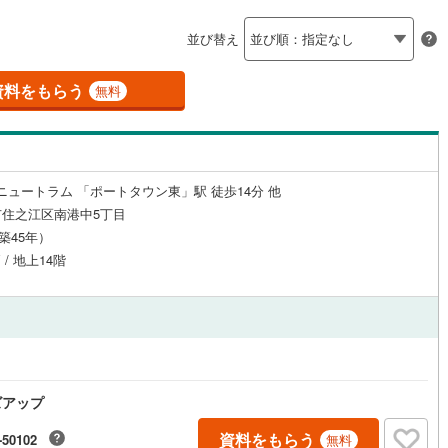
島根
岡山
広島
山口
釜石線
(
0
)
（
1
）
24時間有人管理
（
0
）
並び替え
)
花輪線
(
2
)
香川
愛媛
高知
保存した条件を見る
建ち方、日当たり
磐越東線
(
13
)
資料をもらう
無料
佐賀
長崎
熊本
大分
1
）
南向き（南東・南西含む）
陸羽東線
(
5
)
（
29
）
31
)
米坂線
(
0
)
戸なし
（
3
）
メゾネット
（
2
）
troニュートラム 「ポートタウン東」駅 徒歩14分 他
五能線
(
0
)
この条件で検索する
この条件で検索する
この条件で検索する
この条件で検索する
この条件で検索する
この条件で検索する
市区町村以下を選択
市区町村を選択す
駅を選択する
住之江区南港中5丁目
施工・品質・工法関連
12
)
白新線
(
41
)
（築45年）
 / 地上14階
越後線
(
67
)
（
0
）
免震構造
（
0
）
ライン（宇都宮～逗子）
湘南新宿ライン（前橋～小田原）
総戸数200以上）
タワー（20階建て以上）
（
0
）
(
1,075
)
)
内房線
(
62
)
ズアップ
)
鹿島線
(
1
)
駅が始発駅
（
0
）
海まで2km以内
（
0
）
資料をもらう
-50102
無料
)
東海道本線
(
685
)