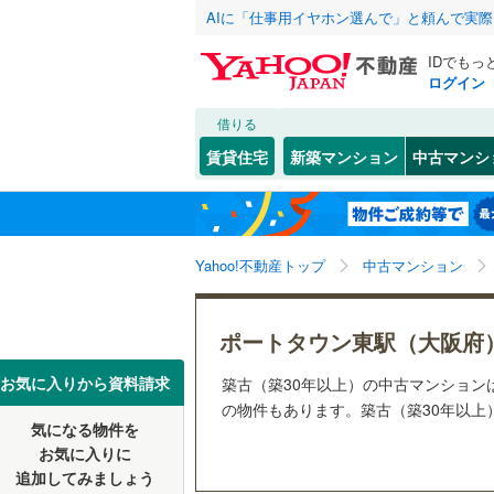
AIに「仕事用イヤホン選んで」と頼んで実
IDでもっ
ログイン
借りる
北海道
JR
北海道
函館本線
(
こだわり条件
リフォーム、
賃貸住宅
新築マンション
中古マンシ
石勝線
(
0
)
リノベー
東北
青森
（
23
）
根室本線
(
(
14
)
(
7
)
(
6
関東
東京
石北本線
(
Yahoo!不動産トップ
中古マンション
共用設備
常磐線
(
35
宅配ボッ
信越・北陸
新潟
ポートタウン東駅（大阪府
高崎線
(
38
トランク
東海
愛知
お気に入りから資料請求
築古（築30年以上）の中古マンショ
両毛線
(
35
駐車場空
の物件もあります。築古（築30年以上）
烏山線
(
16
気になる物件を
（
0
）
近畿
大阪
お気に入りに
石巻線
(
7
)
追加してみましょう
管理・管理規