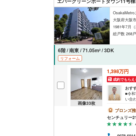
エバーグリーンポートタウン11号棟
越美北線
(
独立型キ
OsakaMe
大阪府大阪市
氷見線
(
4
)
浴室
1981年7月
紀勢本線（
総戸数 268戸
浴室乾燥
桜島線
(
25
6階 / 南東 / 71.05m
/ 3DK
2
バルコニー、
加古川線
(
リフォーム
ルーフバ
赤穂線
(
38
1,398万円
宇野線
(
74
収納
成約でもらえ
福塩線
(
10
おす
ウォーク
■令和
岩徳線
(
3
)
い合
（
1
）
画像
33
枚
ド西
小野田線
(
最後
ブロンズ推
販売、価格、
却・
センチュリー2
ロ御堂
舞鶴線
(
0
)
曜日
即入居可
能で
木次線
(
0
)
0078-6014