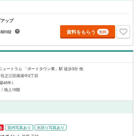
0
)
宮崎空港線
(
1
)
線
(
209
)
上越新幹線
(
203
)
ズアップ
線
(
174
)
北陸新幹線
(
131
)
資料をもらう
-50102
無料
線
(
362
)
北陸新幹線（JR西日本）
(
33
)
幹線
(
3
)
地下鉄南北線
(
56
)
札幌市営地下鉄東西線
(
73
)
troニュートラム 「ポートタウン東」駅 徒歩3分 他
住之江区南港中2丁目
下鉄南北線
(
252
)
仙台市地下鉄東西線
(
147
)
（築45年）
 / 地上15階
ロ丸ノ内線
(
615
)
東京メトロ丸ノ内方南支線
(
138
)
ロ東西線
(
562
)
東京メトロ千代田線
(
352
)
ロ半蔵門線
(
344
)
東京メトロ南北線
(
427
)
線
(
386
)
都営三田線
(
576
)
室内写真あり
水回り写真あり
る
戸線
(
845
)
横浜市営地下鉄ブルーライン
(
606
)