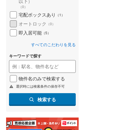
以下）
(
106
)
（
0
）
宅配ボックスあり
（
1
）
名古屋市営地下鉄鶴舞線
(
182
)
オートロック
（
0
）
名古屋市営地下鉄名港線
(
60
)
即入居可能
（
5
）
OsakaMetro長堀鶴見緑地線
(
200
)
すべてのこだわりを見る
OsakaMetro谷町線
(
354
)
キーワードで探す
OsakaMetro千日前線
(
220
)
神戸市営地下鉄海岸線
(
41
)
物件名のみで検索する
福岡市地下鉄七隈線
(
184
)
選択時には検索条件の保存不可
函館市電宝来・谷地頭線
(
2
)
検索する
真岡鐵道
(
0
)
山形鉄道フラワー長井線
(
0
)
えちごトキめき鉄道妙高はねうまラ