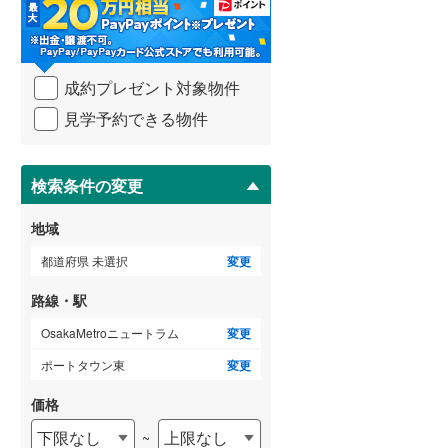
・
条
武蔵野線
(
475
)
件
を
ゲストルーム
横須賀線
(
415
)
（
0
）
成約プレゼント対象物件
マ
青梅線
(
115
)
イ
見学予約できる物件
ペ
小海線
(
8
)
ー
ＴＶモニタ付インターホン
ジ
京浜東北線
(
1,535
)
に
検索条件の変更
（
10
）
保
総武線
(
1,088
)
存
地域
す
御殿場線
(
59
)
る
都道府県 未選択
変更
中央本線（JR東海）
(
127
)
路線・駅
太多線
(
0
)
OsakaMetroニュートラム
変更
名松線
(
1
)
ポートタウン東
変更
東海道本線（JR西日本）
(
1,091
)
価格
下限なし
上限なし
~
小浜線
(
4
)