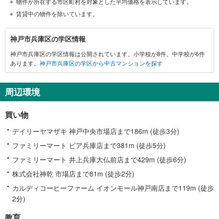
物件が所在する市区町村を対象とした平均価格を表示しています。
賃貸中の物件を除いています。
神
神戸市兵庫区の学区情報
戸
神戸市兵庫区の学区情報は公開されています。小学校が8件、中学校が6件
市
あります。
神戸市兵庫区の学区から中古マンションを探す
兵
庫
区
周辺環境
に
関
買い物
す
る
デイリーヤマザキ 神戸中央市場店まで186m (徒歩3分)
情
ファミリーマート ピア兵庫店まで381m (徒歩5分)
報
ファミリーマート 井上兵庫大仏前店まで429m (徒歩6分)
株式会社神乾 市場店まで81m (徒歩2分)
カルディコーヒーファーム イオンモール神戸南店まで119m (徒歩
2分)
教育