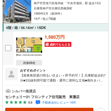
神戸市営地下鉄海岸線 「中央市場前」駅 徒歩13分
兵庫県神戸市兵庫区西柳原町
1989年2月（築38年）
19戸 / 地上7階建
4階 / 南 / 56.16m
/ 1SDK
2
1,580万円
成約でもらえる
画像
25
枚
おすすめポイント
【南東角部屋の明るい住まい＋即予約可！】兵庫駅徒歩約7
分■3沿線利用可能で通勤・通学に便利な立地■南向きバル
コニーでお洗濯も良く乾きそうですね■浴室乾燥機やIH付き
システムキッチンなど充実設備 リフォーム歴有（2021
シルバー推奨店
年）・システムキッチン交換・IHコンロに変更・食器洗浄
センチュリー21 フロンティア住宅販売 東灘店
乾燥機設置・ユニットバス交換・浴室乾燥機設置・洗面台
5.0
不動産会社レビュー 16件
交換 立地・兵庫大開小学校まで徒歩約9分・兵庫中学校ま
で徒歩約9分 弊社が選ばれる理由 1.お金の扱い方のプロ、