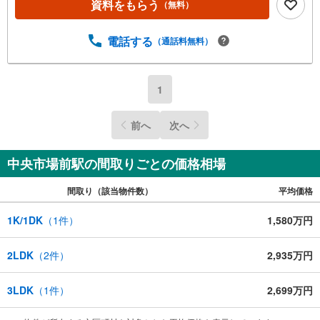
資料をもらう
（無料）
ファイナンシャルプランナーが資金計画をサポート！2.買
い替えなどにも対応できる売却専門チームあり！3.たくさ
んの銀行と繋がりがあるため、最も低金利になるように審
電話する
（通話料無料）
査が可能！4.物件のお引渡し後に必要になったお家のリフ
ォームも弊社のリフォームプランナーがご提案！5.定期的
にご連絡を繋ぎ、有事の際に迅速にサポートいたします弊
1
社は専門家同士が連携をとっているため、より多くの知見
がございますお気軽にお問合せください！
前へ
次へ
中央市場前駅の間取りごとの価格相場
間取り（該当物件数）
平均価格
1K/1DK
（
1
件）
1,580万円
2LDK
（
2
件）
2,935万円
3LDK
（
1
件）
2,699万円