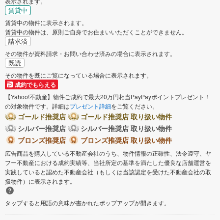
表示されます。
賃貸中
賃貸中の物件に表示されます。
賃貸中の物件は、原則ご自身でお住まいいただくことができません。
請求済
その物件が資料請求・お問い合わせ済みの場合に表示されます。
既読
その物件を既にご覧になっている場合に表示されます。
成約でもらえる
【Yahoo!不動産】物件ご成約で最大20万円相当PayPayポイントプレゼント！
の対象物件です。詳細は
プレゼント詳細
をご覧ください。
ゴールド推奨店
ゴールド推奨店 取り扱い物件
シルバー推奨店
シルバー推奨店 取り扱い物件
ブロンズ推奨店
ブロンズ推奨店 取り扱い物件
広告商品を購入している不動産会社のうち、物件情報の正確性、法令遵守、ヤ
フー不動産における成約実績等、当社所定の基準を満たした優良な店舗運営を
実践していると認めた不動産会社（もしくは当該認定を受けた不動産会社の取
扱物件）に表示されます。
タップすると用語の意味が書かれたポップアップが開きます。