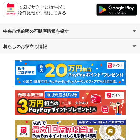
地図でサクッと物件探し
物件比較が手軽にできる
中央市場前駅の不動産情報を探す
暮らしのお役立ち情報
不動産・住宅
賃貸住宅
マンションカタログ
教えて！住まいの先生
新築マンション
中古マンション
新築一戸建て
中古一戸建て
注文住宅
土地
売却査定