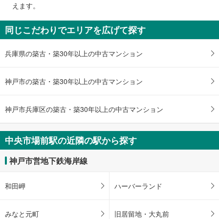
で
えます。
通
知
同じこだわりでエリアを広げて探す
を
受
兵庫県の築古・築30年以上の中古マンション
け
取
る
神戸市の築古・築30年以上の中古マンション
・
条
件
神戸市兵庫区の築古・築30年以上の中古マンション
を
マ
中央市場前駅の近隣の駅から探す
イ
ペ
神戸市営地下鉄海岸線
ー
ジ
に
和田岬
ハーバーランド
保
存
みなと元町
旧居留地・大丸前
す