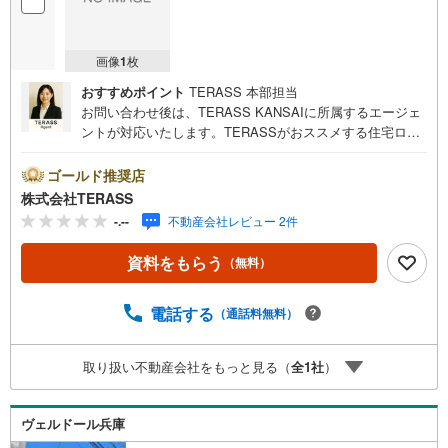
画像
1
枚
おすすめポイント
TERASS 本部担当
お問い合わせ後は、TERASS KANSAIに所属するエージェ
ントが対応いたします。TERASSがおススメする住宅ロー
ン【 auじぶん銀行 】変動金利 1.030％（諸条件適用の場
合）・がん100％保障団信が【金利上乗せなし】で加入可
ゴールド推奨店
能！・頭金0円でも可能！・諸費用も、物件価格の10％まで
株式会社TERASS
は融資可能！※2026年8月現在■スーパーや病院、郵便局が
-.--
不動産会社レビュー 2件
徒歩圏内。生活のしやすい環境です■壁付けキッチンのた
め、住空間を有効活用できます■浴室乾燥機・追い焚き機能
資料をもらう
（無料）
付きバスルーム■オートロックあり【リフォーム内容】〇新
規交換:キッチン、浴室、洗面台、トイレ、防水パン、建具
〇張替:クロス、フローリング〇浴室乾燥機新規設置、シー
電話する
（通話料無料）
リングライト取付他
取り扱い不動産会社をもっと見る（
全
1
社
）
ヴェルドール兵庫