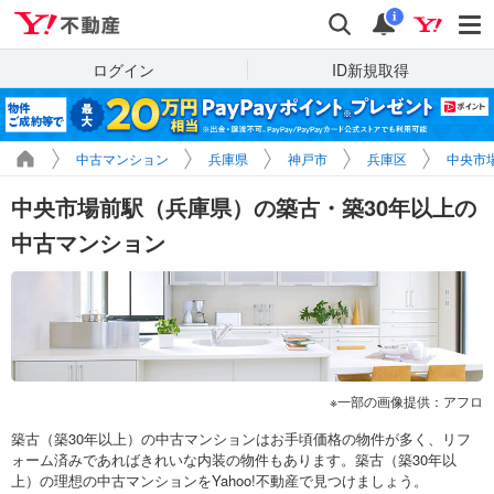
Yahoo!不動産
検索
通知
i
ログイン
ID新規取得
中古マンション
兵庫県
神戸市
兵庫区
中央市
中央市場前駅（兵庫県）の築古・築30年以上の
中古マンション
一部の画像提供：アフロ
築古（築30年以上）の中古マンションはお手頃価格の物件が多く、リフ
ォーム済みであればきれいな内装の物件もあります。築古（築30年以
上）の理想の中古マンションをYahoo!不動産で見つけましょう。