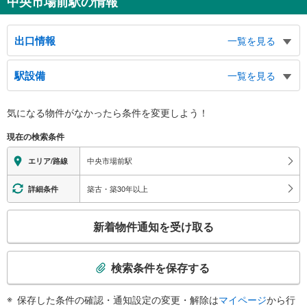
中央市場前駅の情報
出口情報
一覧を見る
１出口
駅設備
一覧を見る
中央卸売市場本場、新川運河キャナルプロムナード、兵庫津の道、兵庫津歴史
館「岡方倶楽部」、入江橋、築島橋、中之島２丁目、船大工町、出在家町２丁
バリアフリー状況
目、今出在家町２・４丁目、島上町２丁目、鍛冶屋町２丁目、本町１・２丁
気になる物件がなかったら
条件を変更しよう！
※段差なしでの移動経路
目、西仲町、磯之町、南仲町、神明町、切戸町、西宮内町、門口町、北逆瀬川
（○：有り △：要駅員設備 ×：無し）
町、南逆瀬川町、小河通１丁目、須佐野通１丁目、松原通１丁目、芦原通１丁
現在の検索条件
地上⇔改札⇔ホーム：○
目、御崎本町１丁目、バスのりば
エレベータ
２出口
中央市場前駅
エリア/路線
・ホーム⇔改札
中央卸売市場本場、兵庫突堤、中之島１丁目、島上町１丁目、鍛冶屋町１丁
・改札⇔出口１
築古・築30年以上
詳細条件
目、出在家町１丁目、今出在家町１丁目、築地町
エスカレータ
こ
・ホーム⇔改札
新着物件通知を受け取る
トイレ
の
検
《多機能トイレ》
索
・改札内
検索条件を保存する
その他
条
件
・ＡＥＤ
保存した条件の確認・通知設定の変更・解除は
マイページ
から行