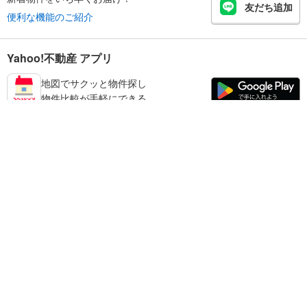
友だち追加
便利な機能のご紹介
Yahoo!不動産 アプリ
地図でサクッと物件探し
物件比較が手軽にできる
鹿児島市の不動産情報を探す
不動産・住宅
賃貸住宅
暮らしのお役立ち情報
新築マンション
マンションカタログ
中古マンション
教えて！住まいの先生
Yahoo!不動産
Yahoo! JAPAN
新築一戸建て
中古一戸建て
プライバシーポリシー
プライバシーセンター
注文住宅
土地
規約
掲載希望の方へ
免責事項
ご意見・ご要望
ヘルプ