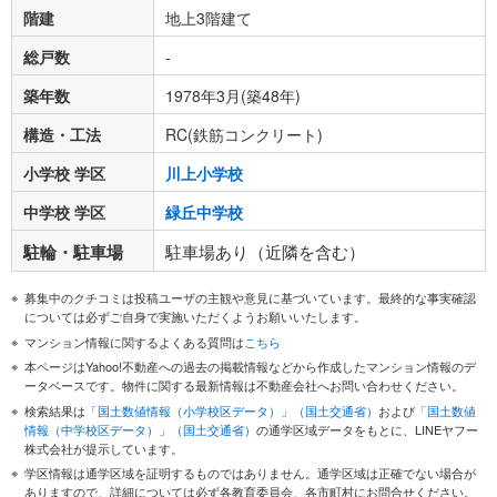
階建
地上3階建て
総戸数
-
築年数
1978年3月(築48年)
構造・工法
RC(鉄筋コンクリート)
小学校 学区
川上小学校
中学校 学区
緑丘中学校
駐輪・駐車場
駐車場あり（近隣を含む）
募集中のクチコミは投稿ユーザの主観や意見に基づいています。最終的な事実確認
については必ずご自身で実施いただくようお願いいたします。
マンション情報に関するよくある質問は
こちら
本ページはYahoo!不動産への過去の掲載情報などから作成したマンション情報のデ
ータベースです。物件に関する最新情報は不動産会社へお問い合わせください。
検索結果は
「国土数値情報（小学校区データ）」（国土交通省）
および
「国土数値
情報（中学校区データ）」（国土交通省）
の通学区域データをもとに、LINEヤフー
株式会社が提示しています。
学区情報は通学区域を証明するものではありません。通学区域は正確でない場合が
ありますので、詳細については必ず各教育委員会、各市町村にお問合せください。