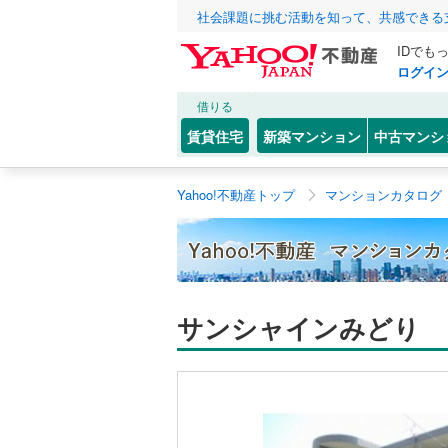
社会課題に挑む活動を知って、共感できる
IDでも
ログイ
借りる
賃貸住宅
新築マンション
中古マンシ
Yahoo!不動産トップ
マンションカタログ
サンシャインみどり