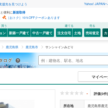
Yahoo! JAPAN
ヘ
支援先を見つけよう
っと便利に
新規取得
ン
［おトク］10％OFFクーポンあります
買う
建てる
売る
ョン
新築一戸建て
中古一戸建て
注文住宅
土地
売却査定
カ
鹿児島県
鹿児島市
サンシャインみどり
Yahoo!不動産 マンションカタログ
マイペー
-
評価(0件
所在地
鹿児島県鹿児