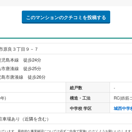
このマンションのクチコミを投稿する
市原良３丁目９－７
鹿児島本線 徒歩24分
島市唐湊線 徒歩25分
児島市唐湊線 徒歩26分
総戸数
-
0年)
構造・工法
RC(鉄筋
中学校 学区
城西中学
 駐車場あり（近隣を含む）
いています。最終的な事実確認については必ずご自身で実施いただくようお願いいたします