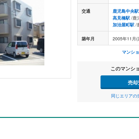
交通
鹿児島中央駅
高見橋駅
/鹿
加治屋町駅
/
築年月
2005年11月(
マンシ
このマンシ
売却
同じエリアの