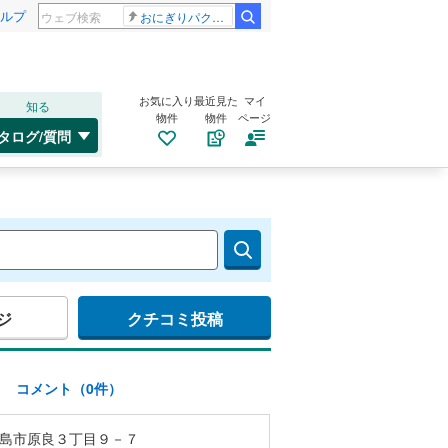
ルプ
おにぎりパクパク
お気に入り
最近見た
マイ
知る
物件
物件
ページ
タログ/質問
ジ
クチコミ投稿
)
コメント（0件）
島市原良３丁目９－７