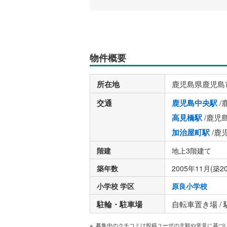
物件概要
所在地
鹿児島県鹿児島
交通
鹿児島中央駅
/
高見橋駅
/鹿児
加治屋町駅
/鹿
階建
地上3階建て
築年数
2005年11月(築2
小学校 学区
原良小学校
駐輪・駐車場
自転車置き場 /
募集中のクチコミは投稿ユーザの主観や意見に基づ