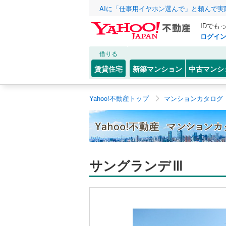
AIに「仕事用イヤホン選んで」と頼んで
IDでも
ログイ
借りる
賃貸住宅
新築マンション
中古マンシ
Yahoo!不動産トップ
マンションカタログ
サングランデⅢ