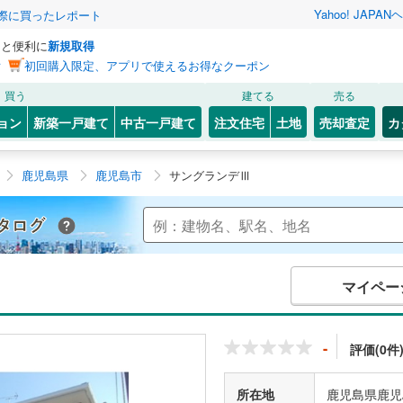
Yahoo! JAPAN
ヘ
実際に買ったレポート
っと便利に
新規取得
ン
初回購入限定、アプリで使えるお得なクーポン
買う
建てる
売る
ョン
新築一戸建て
中古一戸建て
注文住宅
土地
売却査定
カ
鹿児島県
鹿児島市
サングランデⅢ
Yahoo!不動産 マンションカタログ
マイペー
-
評価(0件
所在地
鹿児島県鹿児