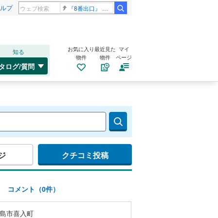
ルプ
『8番出口』 金ロー
お気に入り
最近見た
マイ
知る
物件
物件
ページ
タログ/質問
ジ
クチコミ投稿
)
コメント（0件）
島市喜入町