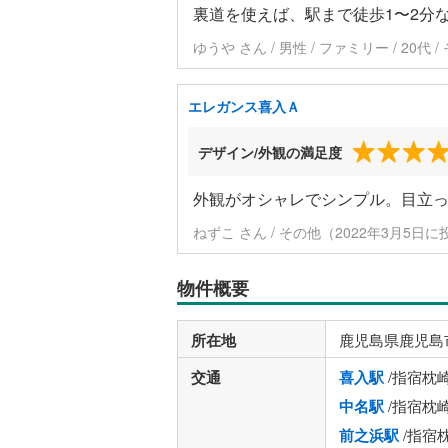
裏道を使えば、駅まで徒歩1〜2分
ゆうや さん / 男性 / ファミリー / 20代
エレガンス喜入Ａ
デザイン/外観の満足度
外観がオシャレでシンプル。目立
ねずこ さん / その他（2022年3月5日に
物件概要
所在地
鹿児島県鹿児島
交通
喜入駅
/指宿枕
中名駅
/指宿枕
前之浜駅
/指宿