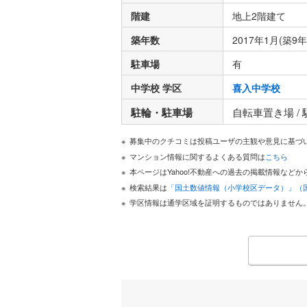
階建
地上2階建て
築年数
2017年1月(築9年
駐車場
有
中学校 学区
喜入中学校
駐輪・駐車場
自転車置き場 /
募集中のクチコミは投稿ユーザの主観や意見に基づ
マンション情報に関するよくある質問は
こちら
本ページはYahoo!不動産への過去の掲載情報な
検索結果は
「国土数値情報（小学校区データ）」（
学区情報は通学区域を証明するものではありません