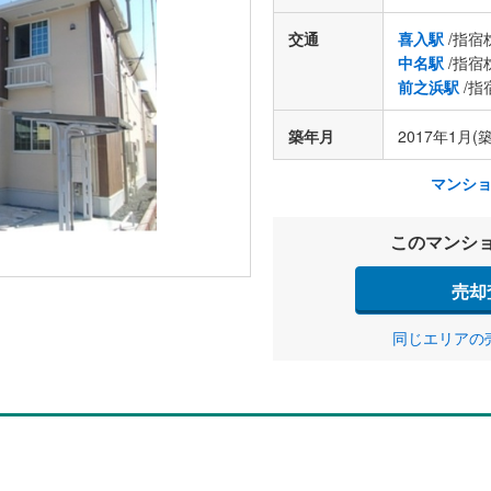
交通
喜入駅
/指宿
中名駅
/指宿
前之浜駅
/指
築年月
2017年1月(
マンシ
このマンシ
売却
同じエリアの