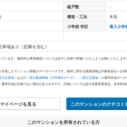
総戸数
-
)
構造・工法
木造
小学校 学区
喜入小学
 駐車場あり（近隣を含む）
いています。最終的な事実確認については必ずご自身で実施いただくようお願いいたします
どから作成したマンション情報のデータベースです。物件に関する最新情報は不動産会社へお
国土交通省）
および
「国土数値情報（中学校区データ）」（国土交通省）
の通学区域データ
。通学区域は正確でない場合がありますので、詳細については必ず各教育委員会、各市町村
マイページを見る
このマンションのクチコミ
このマンションを所有されている方