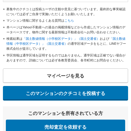
募集中のクチコミは投稿ユーザの主観や意見に基づいています。最終的な事実確認
については必ずご自身で実施いただくようお願いいたします。
マンション情報に関するよくある質問は
こちら
本ページはYahoo!不動産への過去の掲載情報などから作成したマンション情報のデ
ータベースです。物件に関する最新情報は不動産会社へお問い合わせください。
検索結果は
「国土数値情報（小学校区データ）」（国土交通省）
および
「国土数値
情報（中学校区データ）」（国土交通省）
の通学区域データをもとに、LINEヤフー
株式会社が提示しています。
学区情報は通学区域を証明するものではありません。通学区域は正確でない場合が
ありますので、詳細については必ず各教育委員会、各市町村にお問合せください。
マイページを見る
このマンションのクチコミを投稿する
このマンションを所有されている方
売却査定を依頼する