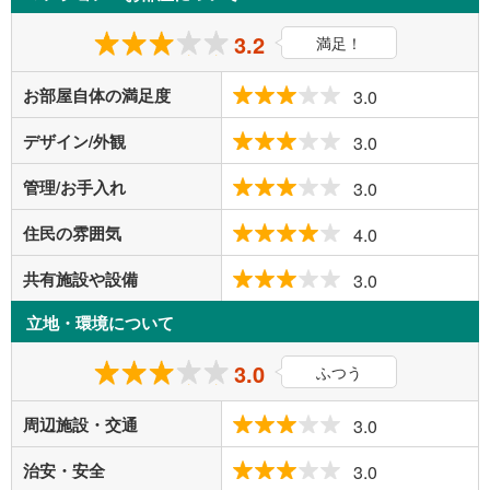
3.2
満足！
お部屋自体の満足度
3.0
デザイン/外観
3.0
管理/お手入れ
3.0
住民の雰囲気
4.0
共有施設や設備
3.0
立地・環境について
3.0
ふつう
周辺施設・交通
3.0
治安・安全
3.0