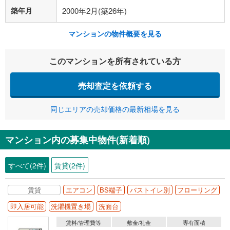
築年月
2000年2月(築26年)
マンションの物件概要を見る
このマンションを所有されている方
売却査定を依頼する
同じエリアの売却価格の最新相場を見る
マンション内の募集中物件(新着順)
すべて(2件)
賃貸(2件)
賃貸
エアコン
BS端子
バストイレ別
フローリング
即入居可能
洗濯機置き場
洗面台
賃料/管理費等
敷金/礼金
専有面積