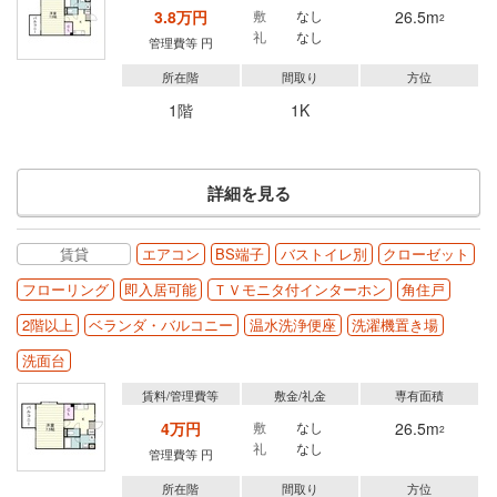
3.8万円
敷
なし
26.5m
2
礼
なし
管理費等 円
所在階
間取り
方位
1階
1K
詳細を見る
賃貸
エアコン
BS端子
バストイレ別
クローゼット
フローリング
即入居可能
ＴＶモニタ付インターホン
角住戸
2階以上
ベランダ・バルコニー
温水洗浄便座
洗濯機置き場
洗面台
賃料/管理費等
敷金/礼金
専有面積
4万円
敷
なし
26.5m
2
礼
なし
管理費等 円
所在階
間取り
方位