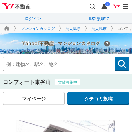
i
ログイン
ID新規取得
マンションカタログ
鹿児島県
鹿児島市
コンフ
Yahoo!不動産
コンフォート東谷山
賃貸募集中
マイページ
クチコミ投稿