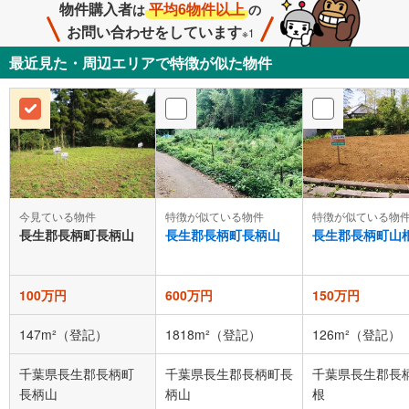
物件購入者
平均6物件以上
は
の
お問い合わせをしています
※1
最近見た・周辺エリアで特徴が似た物件
今見ている物件
特徴が似ている物件
特徴が似ている物
長生郡長柄町長柄山
長生郡長柄町長柄山
長生郡長柄町山
100万円
600万円
150万円
147m²（登記）
1818m²（登記）
126m²（登記）
千葉県長生郡長柄町
千葉県長生郡長柄町長
千葉県長生郡長
長柄山
柄山
根