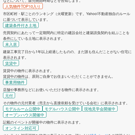
などについて、販売開始時期などを告知します。
人気物件TOP10入り
市区町村・駅ごとのランキング（火曜更新）です。Yahoo!不動産独自のルール
に基づいて表示しています。
建築条件付き土地
売買契約にあたって一定期間内に特定の建設会社と建築請負契約を結ぶことを
条件にしている土地に表示されます。
未入居
建築工事完了日から1年以上経過したものの、まだ誰も住んだことがない住宅に
表示されます。
賃貸中
賃貸中の物件に表示されます。
賃貸中の物件は、原則ご自身でお住まいいただくことができません。
事業用物件
店舗や事務所などにお使いいただける物件に表示されます。
元付
その物件の元付業者（売主から直接依頼を受けている会社）に表示されます。
モデルルーム公開中
モデルハウス公開中
現地見学会開催中
オープンハウス開催中
記載のイベントが開催中の物件に表示されます。
オンライン対応可