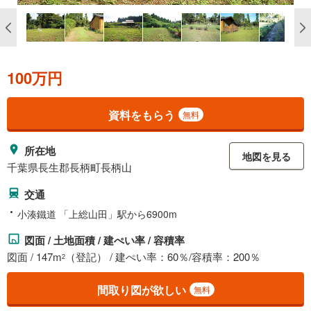
100万円
資料をもらう
無料
所在地
地図を見る
千葉県長生郡長柄町長柄山
交通
小湊鐵道 「上総山田」駅から6900m
図面 / 土地面積 / 建ぺい率 / 容積率
図面 / 147m
（登記） / 建ぺい率：60％/容積率：200％
2
間取り図が欲しい
無料