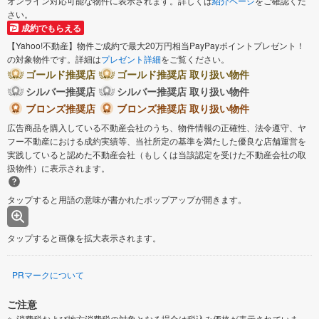
オンライン対応可能な物件に表示されます。詳しくは
紹介ページ
をご確認くだ
さい。
成約でもらえる
【Yahoo!不動産】物件ご成約で最大20万円相当PayPayポイントプレゼント！
の対象物件です。詳細は
プレゼント詳細
をご覧ください。
ゴールド推奨店
ゴールド推奨店 取り扱い物件
シルバー推奨店
シルバー推奨店 取り扱い物件
ブロンズ推奨店
ブロンズ推奨店 取り扱い物件
広告商品を購入している不動産会社のうち、物件情報の正確性、法令遵守、ヤ
フー不動産における成約実績等、当社所定の基準を満たした優良な店舗運営を
実践していると認めた不動産会社（もしくは当該認定を受けた不動産会社の取
扱物件）に表示されます。
タップすると用語の意味が書かれたポップアップが開きます。
タップすると画像を拡大表示されます。
PRマークについて
ご注意
消費税および地方消費税の対象となる場合は税込み価格が表示されていま