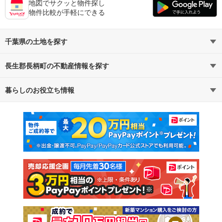
地図でサクッと物件探し
物件比較が手軽にできる
千葉県の土地を探す
長生郡長柄町の不動産情報を探す
路線・駅から探す
地域から探す
暮らしのお役立ち情報
不動産・住宅
賃貸住宅
通勤・通学時間から探す
地図から探す
マンションカタログ
教えて！住まいの先生
新築マンション
中古マンション
新築一戸建て
中古一戸建て
注文住宅
土地
売却査定