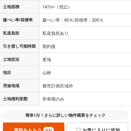
土地面積
147m
（登記）
2
建ぺい率/容積率
建ぺい率：60％/容積率：200％
私道負担
私道負担あり
引き渡し可能時期
契約後
土地状況
更地
地目
山林
用途地域
都市計画区域外
土地権利形態
所有権のみ
簡単1分！さらに詳しい物件概要をチェック
資料をもらう
お気に入りに追加
無料