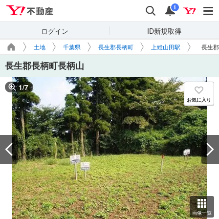
Yahoo!不動産
検索
通知
i
ログイン
ID新規取得
土地
千葉県
長生郡長柄町
上総山田駅
長生郡
長生郡長柄町長柄山
1
/
7
お気に入り
画像一覧