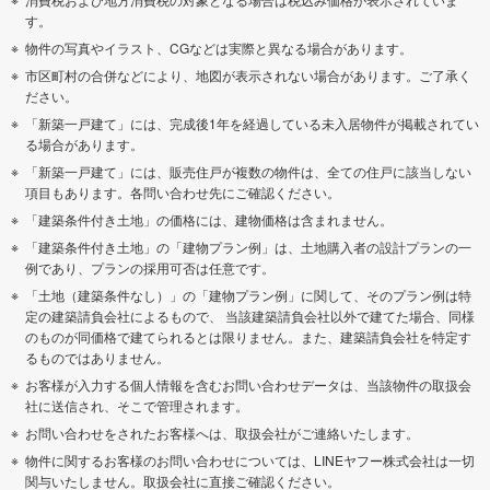
す。
物件の写真やイラスト、CGなどは実際と異なる場合があります。
市区町村の合併などにより、地図が表示されない場合があります。ご了承く
ださい。
「新築一戸建て」には、完成後1年を経過している未入居物件が掲載されてい
る場合があります。
「新築一戸建て」には、販売住戸が複数の物件は、全ての住戸に該当しない
項目もあります。各問い合わせ先にご確認ください。
「建築条件付き土地」の価格には、建物価格は含まれません。
「建築条件付き土地」の「建物プラン例」は、土地購入者の設計プランの一
例であり、プランの採用可否は任意です。
「土地（建築条件なし）」の「建物プラン例」に関して、そのプラン例は特
定の建築請負会社によるもので、 当該建築請負会社以外で建てた場合、同様
のものが同価格で建てられるとは限りません。また、建築請負会社を特定す
るものではありません。
お客様が入力する個人情報を含むお問い合わせデータは、当該物件の取扱会
社に送信され、そこで管理されます。
お問い合わせをされたお客様へは、取扱会社がご連絡いたします。
物件に関するお客様のお問い合わせについては、LINEヤフー株式会社は一切
関与いたしません。取扱会社に直接ご確認ください。