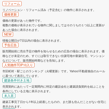
リフォーム
リノベーション・リフォーム済み（予定含む）の物件に表示されます。
価格更新
価格の更新があった物件です。
複数の価格が表示されている物件に関しましてはそのうちの１つ以上に更新が
あった場合に表示されます。
NEW
情報公開日が7日以内の場合に表示されます。
予告広告
販売開始前に売出予定の物件を知らせるための広告の場合に表示されます。価
格などが未定のため、すぐには取引できない分譲宅地や新築住宅、マンション
などについて、販売開始時期などを告知します。
人気物件TOP10入り
市区町村・駅ごとのランキング（火曜更新）です。Yahoo!不動産独自のルール
に基づいて表示しています。
建築条件付き土地
売買契約にあたって一定期間内に特定の建設会社と建築請負契約を結ぶことを
条件にしている土地に表示されます。
未入居
建築工事完了日から1年以上経過したものの、まだ誰も住んだことがない住宅に
表示されます。