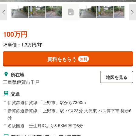
100万円
坪単価：1.7万円/坪
資料をもらう
無料
所在地
地図を見る
三重県伊賀市千戸
交通
伊賀鉄道伊賀線 「上野市」駅から7300m
伊賀鉄道伊賀線 「上野市」駅 バス23分 大沢東 バス停下車 徒歩6
分
名阪国道 壬生野ICより3.5KM 車で6分