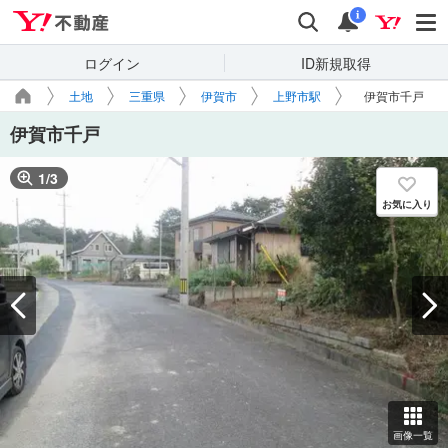
Yahoo!不動産
検索
通知
i
ログイン
ID新規取得
土地
三重県
伊賀市
上野市駅
伊賀市千戸
伊賀市千戸
1
/
3
お気に入り
画像一覧