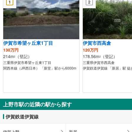
1
2
伊賀市希望ヶ丘東1丁目
伊賀市西高倉
130万円
120万円
214m
（登記）
178.56m
（登記）
2
2
三重県伊賀市希望ヶ丘東1丁目
三重県伊賀市西高倉
関西本線（JR西日本） 「新堂」駅から6000m
伊賀鉄道伊賀線 「新居」駅 徒
上野市駅の近隣の駅から探す
伊賀鉄道伊賀線
伊賀上野
新居