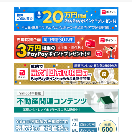
マンションカタログ
教えて！住まいの先生
新築マンション
中古マンション
新築一戸建て
中古一戸建て
注文住宅
土地
売却査定