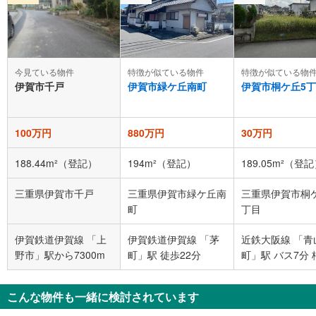
今見ている物件
特徴が似ている物件
特徴が似ている物
伊賀市千戸
伊賀市緑ケ丘南町
伊賀市桐ケ丘5
100万円
880万円
30万円
188.44m²（登記）
194m²（登記）
189.05m²（登
三重県伊賀市千戸
三重県伊賀市緑ケ丘南
三重県伊賀市桐
町
丁目
伊賀鉄道伊賀線 「上
伊賀鉄道伊賀線 「茅
近鉄大阪線 「青
野市」駅から7300m
町」駅 徒歩22分
町」駅 バス7分 
丘5丁目西 バス
ス停下車 徒歩2
こんな物件も一緒に検討されています