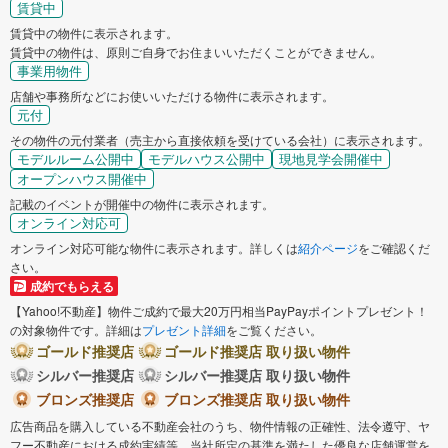
賃貸中
賃貸中の物件に表示されます。
賃貸中の物件は、原則ご自身でお住まいいただくことができません。
事業用物件
店舗や事務所などにお使いいただける物件に表示されます。
元付
その物件の元付業者（売主から直接依頼を受けている会社）に表示されます。
モデルルーム公開中
モデルハウス公開中
現地見学会開催中
オープンハウス開催中
記載のイベントが開催中の物件に表示されます。
オンライン対応可
オンライン対応可能な物件に表示されます。詳しくは
紹介ページ
をご確認くだ
さい。
成約でもらえる
【Yahoo!不動産】物件ご成約で最大20万円相当PayPayポイントプレゼント！
の対象物件です。詳細は
プレゼント詳細
をご覧ください。
ゴールド推奨店
ゴールド推奨店 取り扱い物件
シルバー推奨店
シルバー推奨店 取り扱い物件
ブロンズ推奨店
ブロンズ推奨店 取り扱い物件
広告商品を購入している不動産会社のうち、物件情報の正確性、法令遵守、ヤ
フー不動産における成約実績等、当社所定の基準を満たした優良な店舗運営を