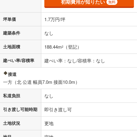
初期費用が知りたい
無料
坪単価
1.7万円/坪
建築条件
なし
土地面積
188.44m
（登記）
2
建ぺい率/容積率
建ぺい率：なし/容積率：なし
接道
一方（北 公道 幅員7.0m 接面10.0m）
私道負担
なし
引き渡し可能時期
即引き渡し可
土地状況
更地
地目
宅地