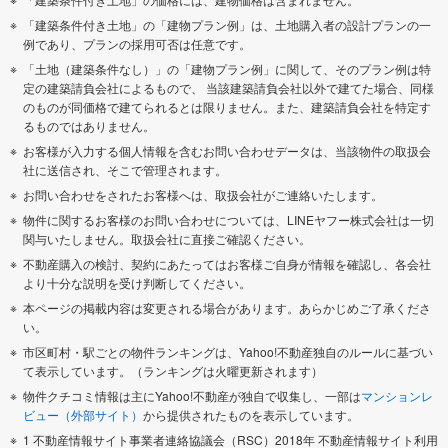
「建築条件付き土地」の「建物プラン例」は、土地購入者の設計プランの一
例であり、プランの採用可否は任意です。
「土地（建築条件なし）」の「建物プラン例」に関して、そのプラン例は特
定の建築請負会社によるもので、 当該建築請負会社以外で建てた場合、同様
のものが同価格で建てられるとは限りません。また、建築請負会社を特定す
るものではありません。
お客様が入力する個人情報を含むお問い合わせデータは、当該物件の取扱会
社に送信され、そこで管理されます。
お問い合わせをされたお客様へは、取扱会社がご連絡いたします。
物件に関するお客様のお問い合わせについては、LINEヤフー株式会社は一切
関与いたしません。取扱会社に直接ご確認ください。
不動産購入の検討、契約にあたってはお客様ご自身が情報を確認し、各会社
より十分な説明を受け判断してください。
本ページの掲載内容は変更される場合があります。あらかじめご了承くださ
い。
市区町村・駅ごとの物件ランキングは、Yahoo!不動産独自のルールに基づい
て表示しています。（ランキングは火曜更新されます）
物件クチコミ情報は主にYahoo!不動産が独自で収集し、一部は
マンションレ
ビュー（外部サイト）
から提供されたものを表示しています。
1 不動産情報サイト事業者連絡協議会（RSC）2018年 不動産情報サイト利用