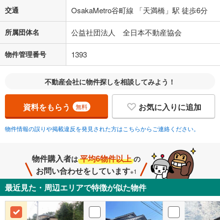
交通
OsakaMetro谷町線 「天満橋」駅 徒歩6分
所属団体名
公益社団法人 全日本不動産協会
物件管理番号
1393
不動産会社に物件探しを相談してみよう！
資料をもらう
お気に入りに追加
無料
物件情報の誤りや掲載違反を発見された方はこちらからご連絡ください。
物件購入者
平均6物件以上
は
の
お問い合わせをしています
※1
最近見た・周辺エリアで特徴が似た物件