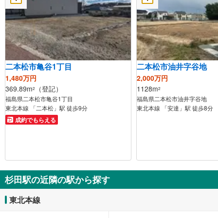
二本松市亀谷1丁目
二本松市油井字谷地
1,480万円
2,000万円
369.89m
（登記）
1128m
2
2
福島県二本松市亀谷1丁目
福島県二本松市油井字谷地
東北本線 「二本松」駅 徒歩9分
東北本線 「安達」駅 徒歩8分
成約でもらえる
杉田駅の近隣の駅から探す
東北本線