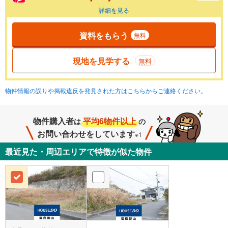
詳細を見る
資料をもらう
無料
現地を見学する
無料
物件情報の誤りや掲載違反を発見された方はこちらからご連絡ください。
物件購入者
平均6物件以上
は
の
お問い合わせをしています
※1
最近見た・周辺エリアで特徴が似た物件