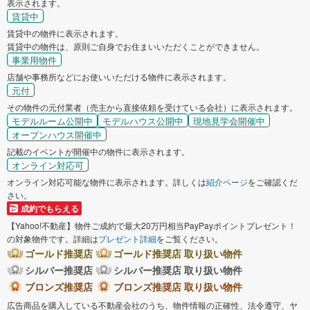
表示されます。
賃貸中
賃貸中の物件に表示されます。
賃貸中の物件は、原則ご自身でお住まいいただくことができません。
事業用物件
店舗や事務所などにお使いいただける物件に表示されます。
元付
その物件の元付業者（売主から直接依頼を受けている会社）に表示されます。
モデルルーム公開中
モデルハウス公開中
現地見学会開催中
オープンハウス開催中
記載のイベントが開催中の物件に表示されます。
オンライン対応可
オンライン対応可能な物件に表示されます。詳しくは
紹介ページ
をご確認くだ
さい。
成約でもらえる
【Yahoo!不動産】物件ご成約で最大20万円相当PayPayポイントプレゼント！
の対象物件です。詳細は
プレゼント詳細
をご覧ください。
ゴールド推奨店
ゴールド推奨店 取り扱い物件
シルバー推奨店
シルバー推奨店 取り扱い物件
ブロンズ推奨店
ブロンズ推奨店 取り扱い物件
広告商品を購入している不動産会社のうち、物件情報の正確性、法令遵守、ヤ