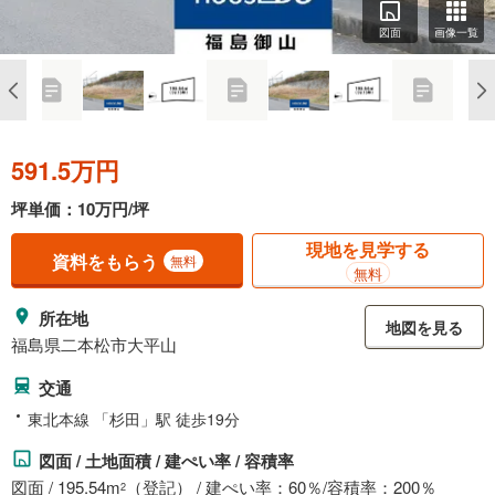
図面
画像一覧
591.5万円
坪単価：10万円/坪
現地を見学する
資料をもらう
無料
無料
所在地
地図を見る
福島県二本松市大平山
交通
東北本線 「杉田」駅 徒歩19分
図面 / 土地面積 / 建ぺい率 / 容積率
図面 / 195.54m
（登記） / 建ぺい率：60％/容積率：200％
2