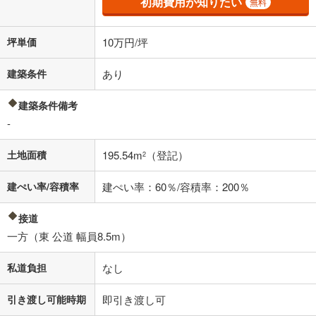
初期費用が知りたい
無料
坪単価
10万円/坪
建築条件
あり
建築条件備考
-
土地面積
195.54m
（登記）
2
建ぺい率/容積率
建ぺい率：60％/容積率：200％
接道
一方（東 公道 幅員8.5m）
私道負担
なし
引き渡し可能時期
即引き渡し可