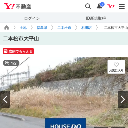
Yahoo!不動産
検索
通知
i
ログイン
ID新規取得
土地
福島県
二本松市
杉田駅
二本松市大平山
二本松市大平山
成約でもらえる
1
/
2
お気に入り