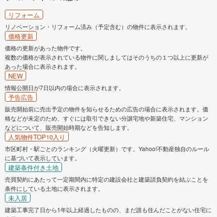
リフォーム
リノベーション・リフォーム済み（予定含む）の物件に表示されます。
価格更新
価格の更新があった物件です。
複数の価格が表示されている物件に関しましてはそのうちの１つ以上に更新が
あった場合に表示されます。
NEW
情報公開日が7日以内の場合に表示されます。
予告広告
販売開始前に売出予定の物件を知らせるための広告の場合に表示されます。価
格などが未定のため、すぐには取引できない分譲宅地や新築住宅、マンション
などについて、販売開始時期などを告知します。
人気物件TOP10入り
市区町村・駅ごとのランキング（火曜更新）です。Yahoo!不動産独自のルール
に基づいて表示しています。
建築条件付き土地
売買契約にあたって一定期間内に特定の建設会社と建築請負契約を結ぶことを
条件にしている土地に表示されます。
未入居
建築工事完了日から1年以上経過したものの、まだ誰も住んだことがない住宅に