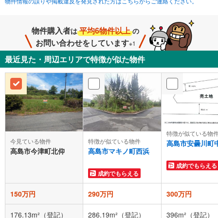
物件情報の誤りや掲載違反を発見された方はこちらからご連絡ください。
物件購入者
平均6物件以上
は
の
お問い合わせをしています
※1
最近見た・周辺エリアで特徴が似た物件
特徴が似ている物
今見ている物件
特徴が似ている物件
高島市安曇川町
高島市今津町北仰
高島市マキノ町西浜
成約でもらえる
成約でもらえる
150万円
290万円
300万円
176.13m²（登記）
286.19m²（登記）
396m²（登記）