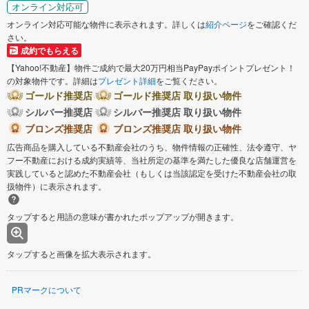
オンライン対応可
オンライン対応可能な物件に表示されます。詳しくは
紹介ページ
をご確認くだ
さい。
成約でもらえる
【Yahoo!不動産】物件ご成約で最大20万円相当PayPayポイントプレゼント！
の対象物件です。詳細は
プレゼント詳細
をご覧ください。
ゴールド推奨店
ゴールド推奨店 取り扱い物件
シルバー推奨店
シルバー推奨店 取り扱い物件
ブロンズ推奨店
ブロンズ推奨店 取り扱い物件
広告商品を購入している不動産会社のうち、物件情報の正確性、法令遵守、ヤ
フー不動産における成約実績等、当社所定の基準を満たした優良な店舗運営を
実践していると認めた不動産会社（もしくは当該認定を受けた不動産会社の取
扱物件）に表示されます。
タップすると用語の意味が書かれたポップアップが開きます。
タップすると画像を拡大表示されます。
PRマークについて