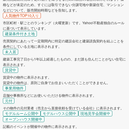
格などが未定のため、すぐには取引できない分譲宅地や新築住宅、マンション
などについて、販売開始時期などを告知します。
人気物件TOP10入り
市区町村・駅ごとのランキング（火曜更新）です。Yahoo!不動産独自のルール
に基づいて表示しています。
建築条件付き土地
売買契約にあたって一定期間内に特定の建設会社と建築請負契約を結ぶことを
条件にしている土地に表示されます。
未入居
建築工事完了日から1年以上経過したものの、まだ誰も住んだことがない住宅に
表示されます。
賃貸中
賃貸中の物件に表示されます。
賃貸中の物件は、原則ご自身でお住まいいただくことができません。
事業用物件
店舗や事務所などにお使いいただける物件に表示されます。
元付
その物件の元付業者（売主から直接依頼を受けている会社）に表示されます。
モデルルーム公開中
モデルハウス公開中
現地見学会開催中
オープンハウス開催中
記載のイベントが開催中の物件に表示されます。