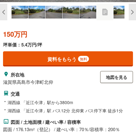
150万円
坪単価：5.4万円/坪
資料をもらう
無料
所在地
地図を見る
滋賀県高島市今津町北仰
交通
湖西線 「近江今津」駅から3800m
湖西線 「近江今津」駅 バス12分 北仰東 バス停下車 徒歩1分
図面 / 土地面積 / 建ぺい率 / 容積率
図面 / 176.13m
（登記） / 建ぺい率：70％/容積率：200％
2