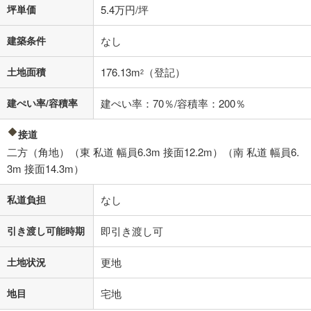
坪単価
5.4万円/坪
建築条件
なし
土地面積
176.13m
（登記）
2
建ぺい率/容積率
建ぺい率：70％/容積率：200％
接道
二方（角地）（東 私道 幅員6.3m 接面12.2m）（南 私道 幅員6.
3m 接面14.3m）
私道負担
なし
引き渡し可能時期
即引き渡し可
土地状況
更地
地目
宅地