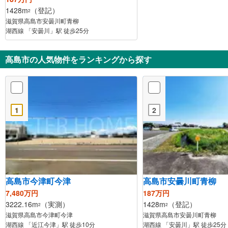
1428m
（登記）
2
滋賀県高島市安曇川町青柳
湖西線 「安曇川」駅 徒歩25分
高島市の人気物件をランキングから探す
1
2
高島市今津町今津
高島市安曇川町青柳
7,480万円
187万円
3222.16m
（実測）
1428m
（登記）
2
2
滋賀県高島市今津町今津
滋賀県高島市安曇川町青柳
湖西線 「近江今津」駅 徒歩10分
湖西線 「安曇川」駅 徒歩25分