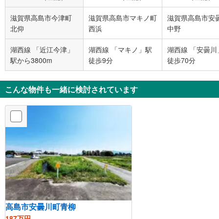
滋賀県高島市今津町
滋賀県高島市マキノ町
滋賀県高島市安
北仰
西浜
中野
湖西線 「近江今津」
湖西線 「マキノ」駅
湖西線 「安曇川
駅から3800m
徒歩9分
徒歩70分
こんな物件も一緒に検討されています
高島市安曇川町青柳
187万円