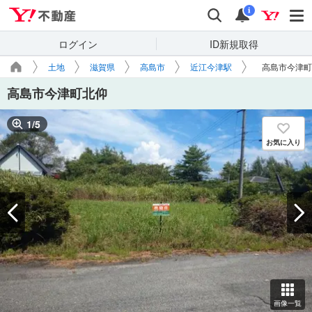
Yahoo!不動産
検索
通知
i
ログイン
ID新規取得
土地
滋賀県
高島市
近江今津駅
高島市今津町
高島市今津町北仰
1
/
5
お気に入り
画像一覧