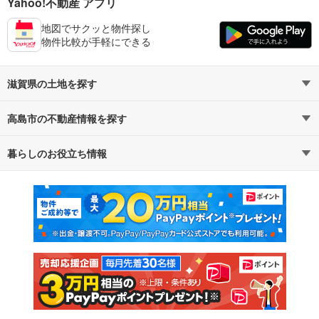
Yahoo!不動産 アプリ
地図でサクッと物件探し
物件比較が手軽にできる
滋賀県の土地を探す
高島市の不動産情報を探す
路線・駅から探す
地域から探す
暮らしのお役立ち情報
不動産・住宅
賃貸住宅
通勤・通学時間から探す
地図から探す
マンションカタログ
教えて！住まいの先生
新築マンション
中古マンション
新築一戸建て
中古一戸建て
注文住宅
土地
売却査定