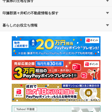
千葉県の土地を探す
印旛郡酒々井町の不動産情報を探す
路線・駅から探す
地域から探す
暮らしのお役立ち情報
不動産・住宅
賃貸住宅
通勤・通学時間から探す
地図から探す
マンションカタログ
教えて！住まいの先生
新築マンション
中古マンション
新築一戸建て
中古一戸建て
注文住宅
土地
売却査定