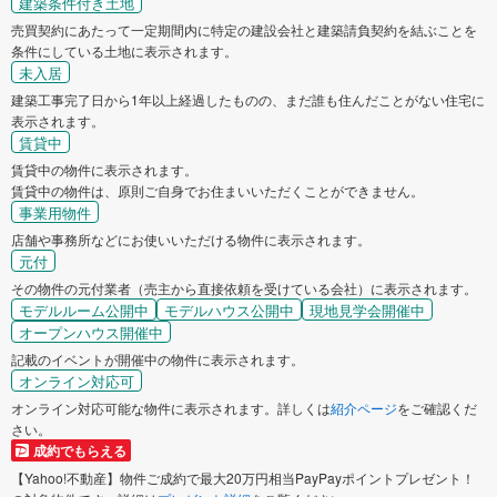
建築条件付き土地
売買契約にあたって一定期間内に特定の建設会社と建築請負契約を結ぶことを
条件にしている土地に表示されます。
未入居
建築工事完了日から1年以上経過したものの、まだ誰も住んだことがない住宅に
表示されます。
賃貸中
賃貸中の物件に表示されます。
賃貸中の物件は、原則ご自身でお住まいいただくことができません。
事業用物件
店舗や事務所などにお使いいただける物件に表示されます。
元付
その物件の元付業者（売主から直接依頼を受けている会社）に表示されます。
モデルルーム公開中
モデルハウス公開中
現地見学会開催中
オープンハウス開催中
記載のイベントが開催中の物件に表示されます。
オンライン対応可
オンライン対応可能な物件に表示されます。詳しくは
紹介ページ
をご確認くだ
さい。
成約でもらえる
【Yahoo!不動産】物件ご成約で最大20万円相当PayPayポイントプレゼント！