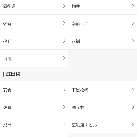
四街道
物井
佐倉
南酒々井
榎戸
八街
日向
成田線
安食
下総松崎
佐倉
酒々井
成田
空港第２ビル