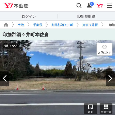
Yahoo!不動産
検索
通知
i
ログイン
ID新規取得
土地
千葉県
印旛郡酒々井町
南酒々井駅
印旛
印旛郡酒々井町本佐倉
1
/
27
お気に入り
図面
画像一覧