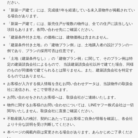
ださい。
「新築一戸建て」には、完成後1年を経過している未入居物件が掲載されてい
る場合があります。
「新築一戸建て」には、販売住戸が複数の物件は、全ての住戸に該当しない
項目もあります。各問い合わせ先にご確認ください。
「建築条件付き土地」の価格には、建物価格は含まれません。
「建築条件付き土地」の「建物プラン例」は、土地購入者の設計プランの一
例であり、プランの採用可否は任意です。
「土地（建築条件なし）」の「建物プラン例」に関して、そのプラン例は特
定の建築請負会社によるもので、 当該建築請負会社以外で建てた場合、同様
のものが同価格で建てられるとは限りません。また、建築請負会社を特定す
るものではありません。
お客様が入力する個人情報を含むお問い合わせデータは、当該物件の取扱会
社に送信され、そこで管理されます。
お問い合わせをされたお客様へは、取扱会社がご連絡いたします。
物件に関するお客様のお問い合わせについては、LINEヤフー株式会社は一切
関与いたしません。取扱会社に直接ご確認ください。
不動産購入の検討、契約にあたってはお客様ご自身が情報を確認し、各会社
より十分な説明を受け判断してください。
本ページの掲載内容は変更される場合があります。あらかじめご了承くださ
い。