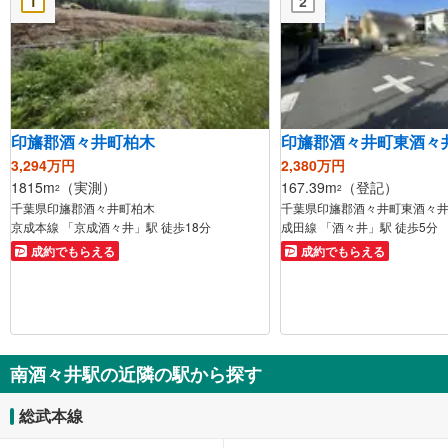
1
2
印旛郡酒々井町柏木
印旛郡酒々井町東酒々
3,294万円
2,380万円
1815m
（実測）
167.39m
（登記）
2
2
千葉県印旛郡酒々井町柏木
千葉県印旛郡酒々井町東酒々井
京成本線 「京成酒々井」駅 徒歩18分
成田線 「酒々井」駅 徒歩5分
成約でもらえる
成約でもらえる
南酒々井駅の近隣の駅から探す
総武本線