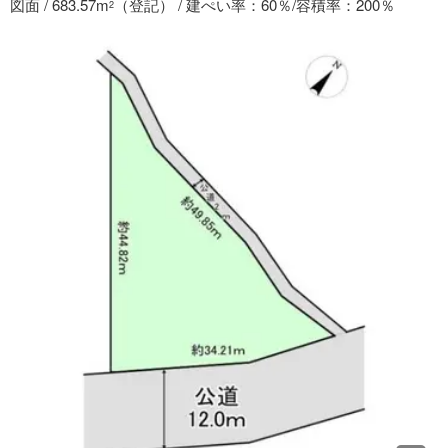
図面 / 683.57m
（登記） / 建ぺい率：60％/容積率：200％
2