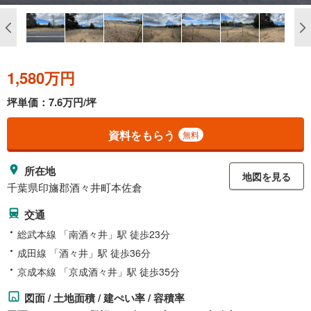
1,580万円
坪単価：7.6万円/坪
資料をもらう
無料
所在地
地図を見る
千葉県印旛郡酒々井町本佐倉
交通
総武本線 「南酒々井」駅 徒歩23分
成田線 「酒々井」駅 徒歩36分
京成本線 「京成酒々井」駅 徒歩35分
図面 / 土地面積 / 建ぺい率 / 容積率