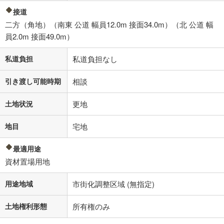
接道
二方（角地）（南東 公道 幅員12.0m 接面34.0m）（北 公道 幅
員2.0m 接面49.0m）
私道負担
私道負担なし
引き渡し可能時期
相談
土地状況
更地
地目
宅地
最適用途
資材置場用地
用途地域
市街化調整区域 (無指定)
土地権利形態
所有権のみ