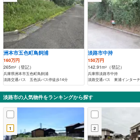
洲本市五色町鳥飼浦
淡路市中持
160万円
150万円
265m
（登記）
142.91m
（登記）
2
2
兵庫県洲本市五色町鳥飼浦
兵庫県淡路市中持
淡路交通バス 五色浜バス停徒歩14分
淡路交通バス 東浦インターチ
淡路市の人気物件をランキングから探す
1
2