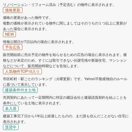
リノベーション・リフォーム済み（予定含む）の物件に表示されます。
価格更新
価格の更新があった物件です。
複数の価格が表示されている物件に関しましてはそのうちの１つ以上に更新が
あった場合に表示されます。
NEW
情報公開日が7日以内の場合に表示されます。
予告広告
販売開始前に売出予定の物件を知らせるための広告の場合に表示されます。価
格などが未定のため、すぐには取引できない分譲宅地や新築住宅、マンション
などについて、販売開始時期などを告知します。
人気物件TOP10入り
市区町村・駅ごとのランキング（火曜更新）です。Yahoo!不動産独自のルール
に基づいて表示しています。
建築条件付き土地
売買契約にあたって一定期間内に特定の建設会社と建築請負契約を結ぶことを
条件にしている土地に表示されます。
未入居
建築工事完了日から1年以上経過したものの、まだ誰も住んだことがない住宅に
表示されます。
賃貸中