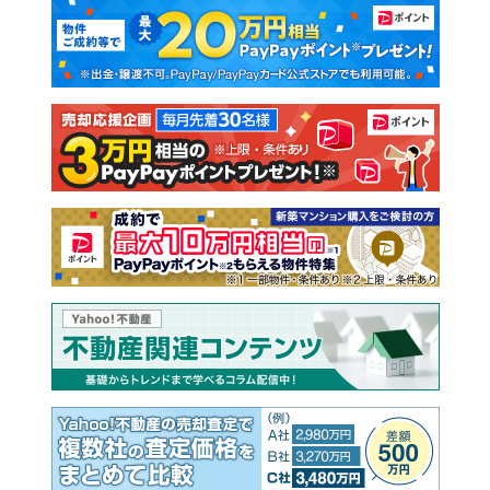
マンションカタログ
教えて！住まいの先生
新築マンション
中古マンション
新築一戸建て
中古一戸建て
注文住宅
土地
売却査定