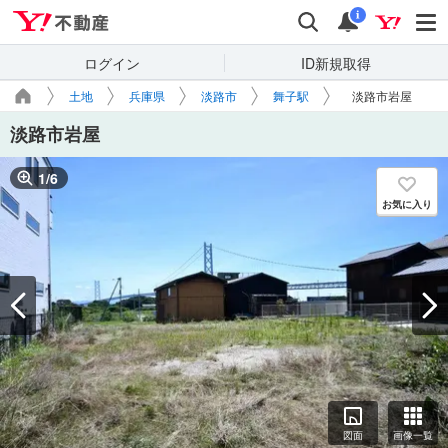
Yahoo!不動産
検索
通知
i
ログイン
ID新規取得
土地
兵庫県
淡路市
舞子駅
淡路市岩屋
淡路市岩屋
1
/
6
お気に入り
図面
画像一覧