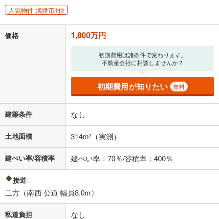
人気物件 淡路市1位
1,800万円
価格
初期費用は諸条件で変わります。
不動産会社に相談しませんか？
初期費用が知りたい
無料
建築条件
なし
土地面積
314m
（実測）
2
建ぺい率/容積率
建ぺい率：70％/容積率：400％
接道
二方（南西 公道 幅員8.0m）
私道負担
なし