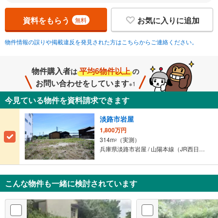
資料をもらう
お気に入りに追加
無料
物件情報の誤りや掲載違反を発見された方はこちらからご連絡ください。
物件購入者
平均6物件以上
は
の
お問い合わせをしています
※1
今見ている物件を資料請求できます
淡路市岩屋
1,800万円
314m
（実測）
2
兵庫県淡路市岩屋 / 山陽本線（JR西日本） 「舞子」駅から11000m
こんな物件も一緒に検討されています