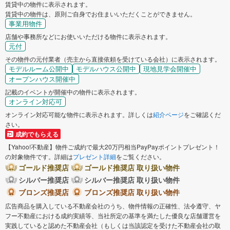
賃貸中の物件に表示されます。
賃貸中の物件は、原則ご自身でお住まいいただくことができません。
事業用物件
店舗や事務所などにお使いいただける物件に表示されます。
元付
その物件の元付業者（売主から直接依頼を受けている会社）に表示されます。
モデルルーム公開中
モデルハウス公開中
現地見学会開催中
オープンハウス開催中
記載のイベントが開催中の物件に表示されます。
オンライン対応可
オンライン対応可能な物件に表示されます。詳しくは
紹介ページ
をご確認くだ
さい。
成約でもらえる
【Yahoo!不動産】物件ご成約で最大20万円相当PayPayポイントプレゼント！
の対象物件です。詳細は
プレゼント詳細
をご覧ください。
ゴールド推奨店
ゴールド推奨店 取り扱い物件
シルバー推奨店
シルバー推奨店 取り扱い物件
ブロンズ推奨店
ブロンズ推奨店 取り扱い物件
広告商品を購入している不動産会社のうち、物件情報の正確性、法令遵守、ヤ
フー不動産における成約実績等、当社所定の基準を満たした優良な店舗運営を
実践していると認めた不動産会社（もしくは当該認定を受けた不動産会社の取