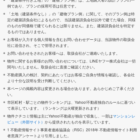
例であり、プランの採用可否は任意です。
「土地（建築条件なし）」の「建物プラン例」に関して、そのプラン例は特
定の建築請負会社によるもので、 当該建築請負会社以外で建てた場合、同様
のものが同価格で建てられるとは限りません。また、建築請負会社を特定す
るものではありません。
お客様が入力する個人情報を含むお問い合わせデータは、当該物件の取扱会
社に送信され、そこで管理されます。
お問い合わせをされたお客様へは、取扱会社がご連絡いたします。
物件に関するお客様のお問い合わせについては、LINEヤフー株式会社は一切
関与いたしません。取扱会社に直接ご確認ください。
不動産購入の検討、契約にあたってはお客様ご自身が情報を確認し、各会社
より十分な説明を受け判断してください。
本ページの掲載内容は変更される場合があります。あらかじめご了承くださ
い。
市区町村・駅ごとの物件ランキングは、Yahoo!不動産独自のルールに基づい
て表示しています。（ランキングは火曜更新されます）
物件クチコミ情報は主にYahoo!不動産が独自で収集し、一部は
マンションレ
ビュー（外部サイト）
から提供されたものを表示しています。
1 不動産情報サイト事業者連絡協議会（RSC）2018年 不動産情報サイト利用
者意識アンケートより引用しました。