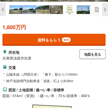
1,800万円
資料をもらう
無料
所在地
地図を見る
兵庫県淡路市岩屋
交通
山陽本線（JR西日本） 「舞子」駅から11000m
神戸淡路鳴門自動車道「淡路」ICより約3km
図面 / 土地面積 / 建ぺい率 / 容積率
図面 / 314m
（実測） / 建ぺい率：70％/容積率：400％
2