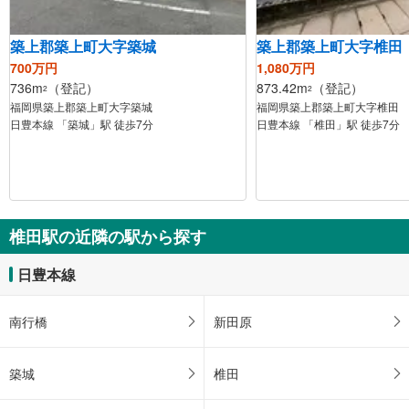
築上郡築上町大字築城
築上郡築上町大字椎田
700万円
1,080万円
736m
（登記）
873.42m
（登記）
2
2
福岡県築上郡築上町大字築城
福岡県築上郡築上町大字椎田
日豊本線 「築城」駅 徒歩7分
日豊本線 「椎田」駅 徒歩7分
椎田駅の近隣の駅から探す
日豊本線
南行橋
新田原
築城
椎田