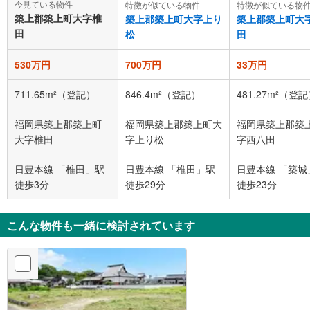
今見ている物件
特徴が似ている物件
特徴が似ている物
築上郡築上町大字椎
築上郡築上町大字上り
築上郡築上町大
田
松
田
530万円
700万円
33万円
711.65m²（登記）
846.4m²（登記）
481.27m²（登
福岡県築上郡築上町
福岡県築上郡築上町大
福岡県築上郡築
大字椎田
字上り松
字西八田
日豊本線 「椎田」駅
日豊本線 「椎田」駅
日豊本線 「築城
徒歩3分
徒歩29分
徒歩23分
こんな物件も一緒に検討されています