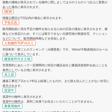
複数の価格が表示されている物件に関しましてはそのうちの１つ以上に更新が
あった場合に表示されます。
NEW
情報公開日が7日以内の場合に表示されます。
予告広告
販売開始前に売出予定の物件を知らせるための広告の場合に表示されます。価
格などが未定のため、すぐには取引できない分譲宅地や新築住宅、マンション
などについて、販売開始時期などを告知します。
人気物件TOP10入り
市区町村・駅ごとのランキング（火曜更新）です。Yahoo!不動産独自のルール
に基づいて表示しています。
建築条件付き土地
売買契約にあたって一定期間内に特定の建設会社と建築請負契約を結ぶことを
条件にしている土地に表示されます。
未入居
建築工事完了日から1年以上経過したものの、まだ誰も住んだことがない住宅に
表示されます。
賃貸中
賃貸中の物件に表示されます。
賃貸中の物件は、原則ご自身でお住まいいただくことができません。
事業用物件