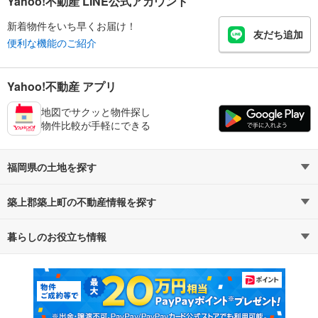
Yahoo!不動産 LINE公式アカウント
新着物件をいち早くお届け！
友だち追加
便利な機能のご紹介
Yahoo!不動産 アプリ
地図でサクッと物件探し
物件比較が手軽にできる
福岡県の土地を探す
築上郡築上町の不動産情報を探す
路線・駅から探す
地域から探す
暮らしのお役立ち情報
不動産・住宅
賃貸住宅
通勤・通学時間から探す
地図から探す
マンションカタログ
教えて！住まいの先生
新築マンション
中古マンション
新築一戸建て
中古一戸建て