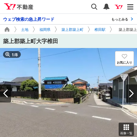
Yahoo!不動産
検索
通知
ウェブ検索の急上昇ワード
もっとみる
土地
福岡県
築上郡築上町
椎田駅
築上郡築上
築上郡築上町大字椎田
1
/
8
お気に入り
画像一覧