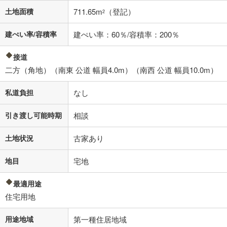
土地面積
711.65m
（登記）
2
建ぺい率/容積率
建ぺい率：60％/容積率：200％
接道
二方（角地）（南東 公道 幅員4.0m）（南西 公道 幅員10.0m）
私道負担
なし
引き渡し可能時期
相談
土地状況
古家あり
地目
宅地
最適用途
住宅用地
用途地域
第一種住居地域