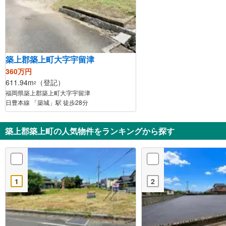
築上郡築上町大字宇留津
360万円
611.94m
（登記）
2
福岡県築上郡築上町大字宇留津
日豊本線 「築城」駅 徒歩28分
築上郡築上町の人気物件をランキングから探す
1
2