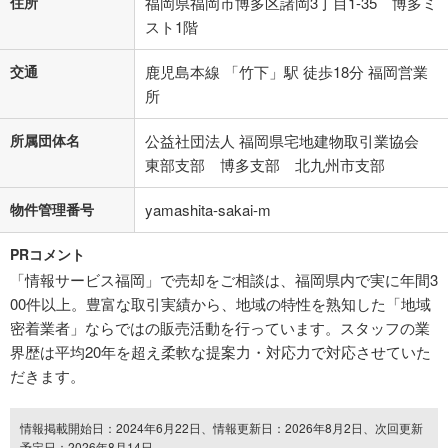
住所
福岡県福岡市博多区諸岡3丁目1-35 博多ミ
スト1階
交通
鹿児島本線 「竹下」駅 徒歩18分 福岡営業
所
所属団体名
公益社団法人 福岡県宅地建物取引業協会
東部支部 博多支部 北九州市支部
物件管理番号
yamashita-sakai-m
PRコメント
「情報サービス福岡」で売却をご相談は、福岡県内で実に年間3
00件以上。豊富な取引実績から、地域の特性を熟知した「地域
密着業者」ならではの販売活動を行っています。スタッフの業
界歴は平均20年を超え柔軟な提案力・対応力で対応させていた
だきます。
情報掲載開始日：2024年6月22日、情報更新日：2026年8月2日、次回更新
予定日：2026年8月14日