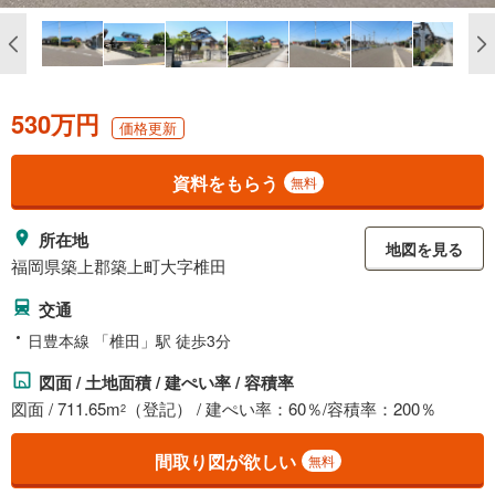
530万円
価格更新
資料をもらう
無料
所在地
地図を見る
福岡県築上郡築上町大字椎田
交通
日豊本線 「椎田」駅 徒歩3分
図面 / 土地面積 / 建ぺい率 / 容積率
図面 / 711.65m
（登記） / 建ぺい率：60％/容積率：200％
2
間取り図が欲しい
無料