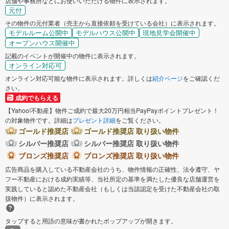
店舗や事務所などにお使いいただける物件に表示されます。
元付
その物件の元付業者（売主から直接依頼を受けている会社）に表示されます。
モデルルーム公開中
モデルハウス公開中
現地見学会開催中
オープンハウス開催中
記載のイベントが開催中の物件に表示されます。
オンライン対応可
オンライン対応可能な物件に表示されます。詳しくは
紹介ページ
をご確認くだ
さい。
成約でもらえる
【Yahoo!不動産】物件ご成約で最大20万円相当PayPayポイントプレゼント！
の対象物件です。詳細は
プレゼント詳細
をご覧ください。
ゴールド推奨店
ゴールド推奨店 取り扱い物件
シルバー推奨店
シルバー推奨店 取り扱い物件
ブロンズ推奨店
ブロンズ推奨店 取り扱い物件
広告商品を購入している不動産会社のうち、物件情報の正確性、法令遵守、ヤ
フー不動産における成約実績等、当社所定の基準を満たした優良な店舗運営を
実践していると認めた不動産会社（もしくは当該認定を受けた不動産会社の取
扱物件）に表示されます。
タップすると用語の意味が書かれたポップアップが開きます。