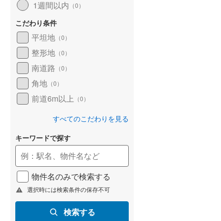
1週間以内
（
0
）
天塩郡幌延町
(
0
)
こだわり条件
斜里郡斜里町
(
0
)
平坦地
（
0
）
整形地
（
0
）
常呂郡訓子府町
(
0
)
中古一戸建て
らえる
成約でもらえる
南道路
（
0
）
紋別郡遠軽町
(
0
)
1億2,800万円
建て
中古一戸建て
角地
（
0
）
建物面積 1810.56m
2
1,499万円
紋別郡興部町
(
0
)
1R
.98m
建物面積 98.01m
前道6m以上
2
2
（
0
）
室蘭本線 「苫小牧」駅 徒
4LDK
網走郡大空町
(
0
)
分 他
錦岡」駅 徒歩25分
室蘭本線 「糸井」駅から
すべてのこだわりを見る
3000m 車:6分
白老郡白老町
(
1
)
キーワードで探す
勇払郡安平町
(
0
)
沙流郡平取町
(
0
)
物件名のみで検索する
様似郡様似町
(
0
)
選択時には検索条件の保存不可
河東郡音更町
(
4
)
検索する