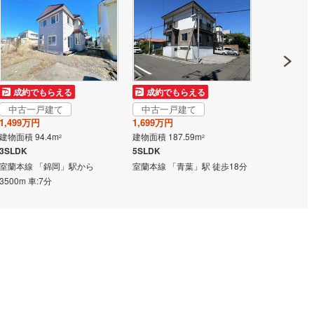
尻町
(
0
)
利尻郡利尻富士町
(
0
)
幌町
(
0
)
網走郡津別町
(
0
)
里町
(
0
)
斜里郡小清水町
(
0
)
成約でもらえる
成約でもらえる
成約でも
戸町
(
0
)
常呂郡佐呂間町
(
0
)
中古一戸建て
中古一戸建て
中古一戸
1,499万円
1,699万円
2,199万円
別町
(
0
)
紋別郡滝上町
(
0
)
建物面積 94.4m
建物面積 187.59m
建物面積 105
2
2
3SLDK
5SLDK
3LDK
興部村
(
0
)
紋別郡雄武町
(
0
)
室蘭本線 「錦岡」駅から
室蘭本線 「青葉」駅 徒歩18分
室蘭本線 「
3500m 車:7分
浦町
(
1
)
有珠郡壮瞥町
(
0
)
真町
(
0
)
虻田郡洞爺湖町
(
0
)
かわ町
(
0
)
沙流郡日高町
(
0
)
冠町
(
0
)
浦河郡浦河町
(
0
)
りも町
(
0
)
日高郡新ひだか町
(
0
)