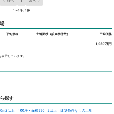
前へ
1
次へ
差町
(
0
)
檜山郡上ノ国町
(
0
)
1
〜
1
件 /
1
件
部町
(
0
)
奥尻郡奥尻町
(
0
)
場
たな町
(
0
)
島牧郡島牧村
(
0
)
松内町
(
0
)
磯谷郡蘭越町
(
1
)
平均価格
土地面積（該当物件数）
平均価格
狩村
(
0
)
虻田郡留寿都村
(
0
)
1,980万円
極町
(
0
)
虻田郡倶知安町
(
0
)
を表示しています。
内町
(
1
)
古宇郡泊村
(
0
)
丹町
(
0
)
古平郡古平町
(
0
)
市町
(
1
)
余市郡赤井川村
(
0
)
井江町
(
0
)
空知郡上砂川町
(
0
)
ら探す
沼町
(
0
)
夕張郡栗山町
(
0
)
00m2以上
100坪・面積330m2以上
建築条件なしの土地
臼町
(
0
)
樺戸郡新十津川町
(
0
)