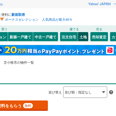
Yahoo! JAPAN
ル
と便利に
新規取得
ボーナスセレクション 人気商品が最大40％
検索条件を保存しました
買う
建てる
売る
0
)
札沼線
(
0
)
建ち方、日当たり
ョン
新築一戸建て
中古一戸建て
注文住宅
土地
売却査定
カ
この検索条件の新着物件通知は、
マイページ
から設定できます。
室蘭本線
(
1
)
以上
（
0
）
角地
（
0
）
)
)
北区
(
7
)
岩手
宮城
秋田
山形
0
)
富良野線
(
0
)
0
）
整形地
（
0
）
)
豊平区
(
5
)
北海道、苫小牧市、価格未定を含む、建築条件付き土地
神奈川
埼玉
千葉
茨城
0
)
釧網本線
(
0
)
苫小牧市の物件一覧
厚別区
(
2
)
を含む
契約、入居関連など
)
長野
富山
石川
福井
地下鉄南北線
(
0
)
札幌市営地下鉄東西線
(
0
)
（
0
）
第一種低層住居専用地域
（
0
）
閉じる
閉じる
お気に入りリストを見る
お気に入りリストを見る
閉じる
閉じる
)
小樽市
(
8
)
岐阜
静岡
三重
0
)
函館市電
(
0
)
検索条件を保存する
並び替え
)
釧路市
(
0
)
りび鉄道
(
0
)
マイページ
駅が始発駅
（
0
）
海まで2km以内
（
0
）
兵庫
京都
滋賀
奈良
資料をもらう
無料
)
夕張市
(
0
)
応