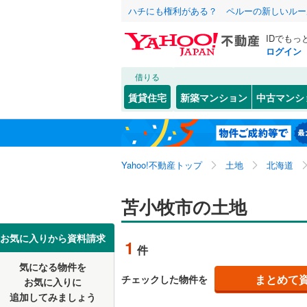
ハチにも権利がある？ ペルーの新しいルー
IDでもっ
ログイン
借りる
北海道
JR
北海道
函館本線
(
こだわり条件
配置、向き、
賃貸住宅
新築マンション
中古マンシ
石勝線
(
0
)
前道6m
札幌市
中央区
澄川町
(
(
8
1
東北
青森
根室本線
(
平坦地
（
白石区
(
3
関東
東京
石北本線
(
Yahoo!不動産トップ
土地
北海道
西区
(
2
)
販売、価格、
清田区
(
0
信越・北陸
新潟
地下鉄
苫小牧市の土地
札幌市営
更地渡し
北海道のそのほ
函館市
(
0
東海
愛知
私鉄・その他
札幌市電
(
お気に入りから資料請求
立地
1
件
かの地域
室蘭市
(
0
道南いさ
気になる物件を
最寄りの
近畿
大阪
まとめて
チェックした物件を
お気に入りに
北見市
(
0
追加してみましょう
オンライン対