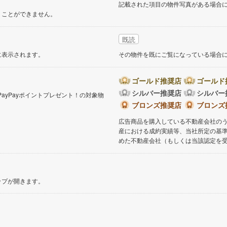
記載された項目の物件写真がある場合
くことができません。
既読
に表示されます。
その物件を既にご覧になっている場合
ゴールド推奨店
ゴールド
シルバー推奨店
シルバー
PayPayポイントプレゼント！の対象物
。
ブロンズ推奨店
ブロンズ
広告商品を購入している不動産会社の
産における成約実績等、当社所定の基
めた不動産会社（もしくは当該認定を
ップが開きます。