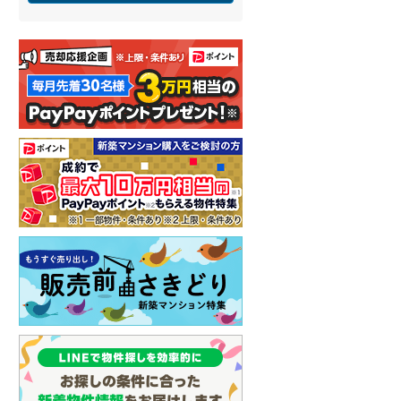
河東郡鹿追町
(
0
)
河西郡芽室町
(
0
)
広尾郡大樹町
(
0
)
中川郡池田町
(
2
)
足寄郡足寄町
(
1
)
釧路郡釧路町
(
0
)
川上郡標茶町
(
0
)
白糠郡白糠町
(
1
)
標津郡標津町
(
0
)