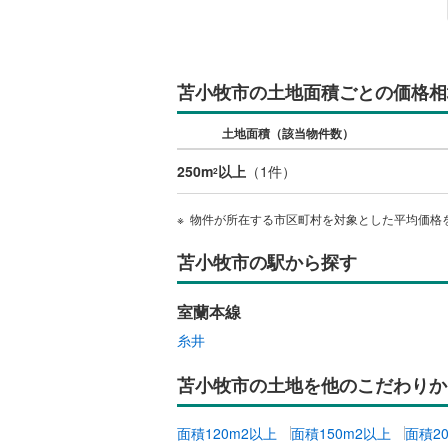
檜山郡江
爾志郡乙
苫小牧市の土地面積ごとの価格相
久遠郡せ
寿都郡黒
土地面積（該当物件数）
虻田郡真
250m
以上
（
1
件）
2
虻田郡京
物件が所在する市区町村を対象とした平均価格
岩内郡岩
苫小牧市の駅から探す
積丹郡積
室蘭本線
余市郡余
糸井
空知郡奈
苫小牧市の土地を他のこだわりか
夕張郡長
面積120m2以上
面積150m2以上
面積2
樺戸郡浦