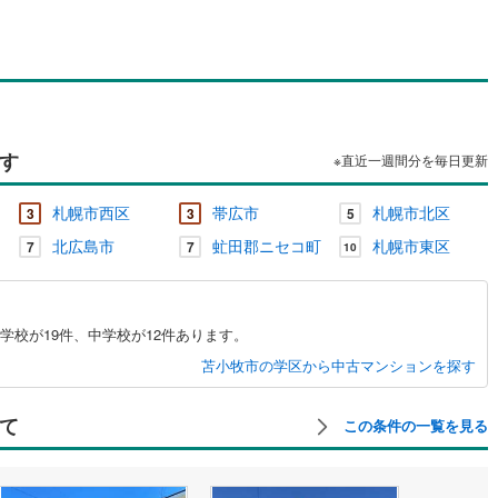
父別町
(
0
)
雨竜郡雨竜町
(
0
)
田町
(
0
)
上川郡鷹栖町
(
0
)
麻町
(
0
)
上川郡比布町
(
0
)
川町
(
0
)
上川郡東川町
(
0
)
す
※直近一週間分を毎日更新
富良野町
(
0
)
空知郡中富良野町
(
0
)
札幌市西区
帯広市
札幌市北区
3
3
5
冠村
(
0
)
上川郡和寒町
(
0
)
北広島市
虻田郡ニセコ町
札幌市東区
7
7
10
川町
(
0
)
中川郡美深町
(
0
)
川町
(
0
)
雨竜郡幌加内町
(
0
)
学校が19件、中学校が12件あります。
平町
(
0
)
苫前郡苫前町
(
0
)
苫小牧市の学区から中古マンションを探す
山別村
(
0
)
天塩郡遠別町
(
0
)
て
この条件の一覧を見る
払村
(
0
)
枝幸郡浜頓別町
(
0
)
幸町
(
0
)
天塩郡豊富町
(
0
)