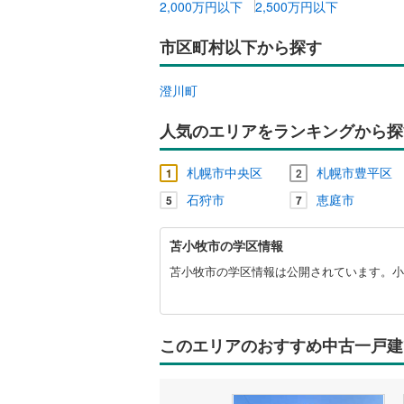
2,000万円以下
2,500万円以下
雨竜郡秩
市区町村以下から探す
雨竜郡沼
澄川町
上川郡当
上川郡上
人気のエリアをランキングから探
空知郡上
札幌市中央区
札幌市豊平区
1
2
勇払郡占
石狩市
恵庭市
5
7
上川郡下
苫
苫小牧市の学区情報
小
中川郡中
牧
苫小牧市の学区情報は公開されています。小
市
留萌郡小
に
関
苫前郡初
す
このエリアのおすすめ中古一戸建
る
宗谷郡猿
情
報
枝幸郡枝