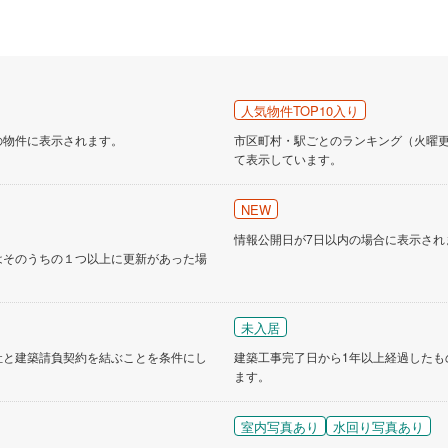
人気物件TOP10入り
の物件に表示されます。
市区町村・駅ごとのランキング（火曜更新
て表示しています。
NEW
情報公開日が7日以内の場合に表示され
はそのうちの１つ以上に更新があった場
未入居
社と建築請負契約を結ぶことを条件にし
建築工事完了日から1年以上経過したも
ます。
室内写真あり
水回り写真あり