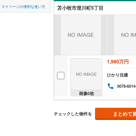
中国
鳥取
網走市
(
0
マイページの便利な使い方
苫小牧市澄川町5丁目
オンライ
稚内市
(
0
四国
徳島
江別市
(
3
オンライ
九州・沖縄
福岡
士別市
(
0
根室市
(
0
砂川市
(
1
1,980万円
0
0
0
0
0
0
該当物件
該当物件
該当物件
該当物件
該当物件
該当物件
件
件
件
件
件
件
富良野市
ひかり住建
伊達市
(
0
0078-6014
画像
0
枚
北斗市
(
0
松前郡松
まとめて
チェックした物件を
上磯郡木
茅部郡森