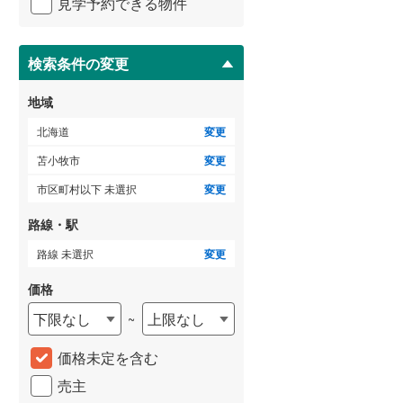
見学予約できる物件
ペ
檜山郡厚沢部町
(
0
)
ー
ジ
瀬棚郡今金町
(
0
)
に
検索条件の変更
保
寿都郡寿都町
(
0
)
存
地域
す
虻田郡ニセコ町
(
2
)
る
北海道
変更
虻田郡喜茂別町
(
0
)
苫小牧市
変更
岩内郡共和町
(
0
)
市区町村以下 未選択
変更
古宇郡神恵内村
(
0
)
路線・駅
余市郡仁木町
(
0
)
路線 未選択
変更
空知郡南幌町
(
0
)
価格
下限なし
上限なし
~
夕張郡由仁町
(
0
)
価格未定を含む
樺戸郡月形町
(
0
)
売主
雨竜郡妹背牛町
(
0
)