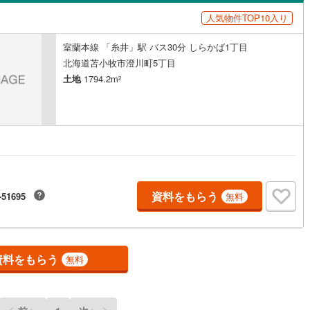
島根
岡山
広島
山口
)
留萌市
(
0
)
人気物件TOP10入り
ン内見(相談)可
（
0
）
IT重説可
（
0
）
)
美唄市
(
0
)
香川
愛媛
高知
室蘭本線 「糸井」駅 バス30分 しらかば1丁目
保存した条件を見る
)
赤平市
(
0
)
ン対応とは？
北海道苫小牧市澄川町5丁目
佐賀
長崎
熊本
大分
土地
1794.2m
2
)
名寄市
(
0
)
)
千歳市
(
0
)
)
歌志内市
(
0
)
この条件で検索する
この条件で検索する
この条件で検索する
この条件で検索する
この条件で検索する
この条件で検索する
市区町村以下を選択
市区町村を選択す
駅を選択する
(
0
)
登別市
(
0
)
)
北広島市
(
2
)
資料をもらう
-51695
無料
)
石狩郡当別町
(
0
)
前町
(
0
)
松前郡福島町
(
0
)
資料をもらう
無料
古内町
(
0
)
亀田郡七飯町
(
0
)
町
(
0
)
二海郡八雲町
(
0
)