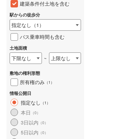
建築条件付土地を含む
雨竜郡北竜町
(
0
)
駅からの徒歩分
上川郡東神楽町
(
0
)
指定なし
（
1
）
上川郡愛別町
(
0
)
バス乗車時間も含む
上川郡美瑛町
(
0
)
土地面積
空知郡南富良野町
(
0
)
下限なし
上限なし
~
上川郡剣淵町
(
0
)
敷地の権利形態
中川郡音威子府村
(
0
)
所有権のみ
（
1
）
増毛郡増毛町
(
0
)
情報公開日
苫前郡羽幌町
(
0
)
指定なし
（
1
）
本日
（
0
）
天塩郡天塩町
(
0
)
3日以内
（
0
）
枝幸郡中頓別町
(
0
)
5日以内
（
0
）
礼文郡礼文町
(
0
)