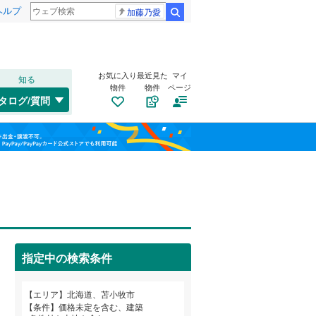
ヘルプ
加藤乃愛
検索
お気に入り
最近見た
マイ
知る
物件
物件
ページ
千歳線
(
0
)
タログ/質問
日高本線
(
0
)
南道路
（
0
）
東区
(
3
)
福島
宗谷本線
(
0
)
古家あり
（
0
）
南区
(
6
)
栃木
群馬
山梨
北海道新幹線
(
0
)
手稲区
(
5
)
札幌市営地下鉄東豊線
(
0
)
旭川市
(
0
)
函館市電宝来・谷地頭線
(
0
)
指定中の検索条件
帯広市
(
12
)
小学校まで1km以内
（
0
）
和歌山
エリア
北海道、苫小牧市
岩見沢市
(
1
)
条件
価格未定を含む、建築