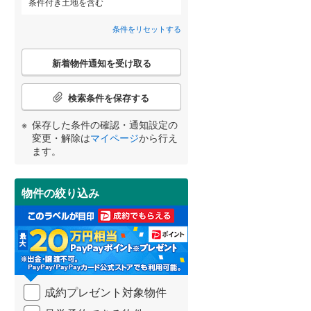
条件付き土地を含む
苫小牧市
(
1
)
条件をリセットする
芦別市
(
0
)
こ
紋別市
(
1
)
詳しく見る
新着物件通知を受け取る
の
宮崎
鹿児島
沖縄
検
三笠市
(
2
)
索
検索条件を保存する
条
滝川市
(
3
)
件
保存した条件の確認・通知設定の
で
変更・解除は
マイページ
から行え
深川市
(
1
)
通
する
る
条件をリセットする
条件をリセットする
条件をリセットする
条件をリセットする
条件をリセットする
条件をリセットする
ます。
知
恵庭市
(
1
)
を
受
石狩市
(
1
)
物件の絞り込み
け
取
石狩郡新篠津村
(
0
)
る
・
上磯郡知内町
(
0
)
条
件
茅部郡鹿部町
(
0
)
を
成約プレゼント対象物件
マ
山越郡長万部町
(
0
)
イ