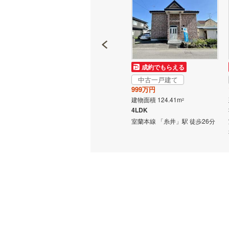
利尻郡利
網走郡美
斜里郡清
成約でもらえる
成約でもらえる
常呂郡置
中古一戸建て
中古一戸建て
3,079万円
999万円
紋別郡湧
建物面積 160.9m
建物面積 124.41m
2
2
6LDK
4LDK
紋別郡西
駅から
室蘭本線 「青葉」駅 徒歩2分
室蘭本線 「糸井」駅 徒歩26分
虻田郡豊
勇払郡厚
勇払郡む
新冠郡新
幌泉郡え