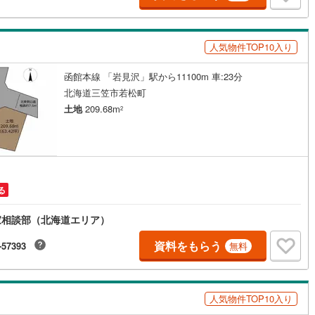
差町
(
0
)
檜山郡上ノ国町
(
0
)
部町
(
0
)
奥尻郡奥尻町
(
0
)
人気物件TOP10入り
たな町
(
0
)
島牧郡島牧村
(
0
)
函館本線 「岩見沢」駅から11100m 車:23分
松内町
(
0
)
磯谷郡蘭越町
(
0
)
北海道三笠市若松町
土地
209.68m
2
狩村
(
0
)
虻田郡留寿都村
(
0
)
極町
(
0
)
虻田郡倶知安町
(
0
)
内町
(
1
)
古宇郡泊村
(
0
)
る
丹町
(
0
)
古平郡古平町
(
0
)
家相談部（北海道エリア）
市町
(
1
)
余市郡赤井川村
(
0
)
資料をもらう
-57393
無料
井江町
(
0
)
空知郡上砂川町
(
0
)
沼町
(
0
)
夕張郡栗山町
(
0
)
人気物件TOP10入り
臼町
(
0
)
樺戸郡新十津川町
(
0
)