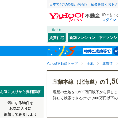
日本で45℃の夏が来る!? 猛暑を賢くおト
IDでもっ
ログイン
借りる
北海道
JR
北海道
函館本線
(
こだわり条件
配置、向き、
賃貸住宅
新築マンション
中古マンシ
石勝線
(
0
)
前道6m
札幌市
中央区
(
0
東北
青森
根室本線
(
(
0
)
(
0
)
(
0
平坦地
（
白石区
(
0
関東
東京
石北本線
(
Yahoo!不動産トップ
土地
北海道
西区
(
1
)
販売、価格、
清田区
(
0
信越・北陸
新潟
地下鉄
(
0
)
(
0
)
札幌市営
(
0
1,
更地渡し
室蘭本線（北海道）の
北海道のそのほ
函館市
(
0
東海
愛知
私鉄・その他
札幌市電
(
お気に入りから資料請求
理想の土地を1,500万円以下から探し
立地
かの地域
詳しく検索できるので1,500万円以下
(
0
)
(
0
)
(
0
室蘭市
(
0
道南いさ
気になる物件を
最寄りの
近畿
大阪
お気に入りに
北見市
(
0
追加してみましょう
オンライン対