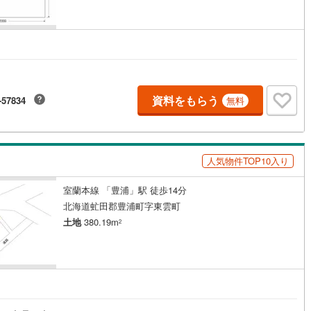
尻町
(
0
)
利尻郡利尻富士町
(
0
)
幌町
(
0
)
網走郡津別町
(
0
)
里町
(
0
)
斜里郡小清水町
(
0
)
資料をもらう
-57834
無料
戸町
(
0
)
常呂郡佐呂間町
(
0
)
別町
(
0
)
紋別郡滝上町
(
0
)
興部村
(
0
)
紋別郡雄武町
(
0
)
人気物件TOP10入り
浦町
(
1
)
有珠郡壮瞥町
(
0
)
室蘭本線 「豊浦」駅 徒歩14分
北海道虻田郡豊浦町字東雲町
真町
(
0
)
虻田郡洞爺湖町
(
0
)
土地
380.19m
2
かわ町
(
0
)
沙流郡日高町
(
0
)
冠町
(
0
)
浦河郡浦河町
(
0
)
りも町
(
0
)
日高郡新ひだか町
(
0
)