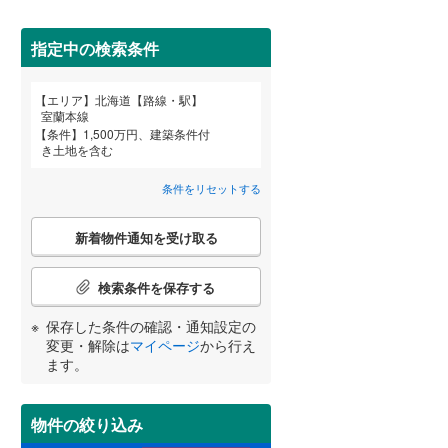
苫小牧市
(
0
)
(
1
)
(
2
)
芦別市
(
0
)
指定中の検索条件
紋別市
(
1
)
詳しく見る
エリア
北海道【路線・駅】
宮崎
鹿児島
沖縄
室蘭本線
三笠市
(
2
)
条件
1,500万円、建築条件付
き土地を含む
滝川市
(
3
)
条件をリセットする
深川市
(
1
)
する
る
条件をリセットする
条件をリセットする
条件をリセットする
条件をリセットする
条件をリセットする
条件をリセットする
こ
恵庭市
(
1
)
新着物件通知を受け取る
の
検
石狩市
(
1
)
索
検索条件を保存する
条
石狩郡新篠津村
(
0
)
件
保存した条件の確認・通知設定の
で
変更・解除は
マイページ
から行え
上磯郡知内町
(
0
)
通
ます。
知
茅部郡鹿部町
(
0
)
を
受
物件の絞り込み
山越郡長万部町
(
0
)
け