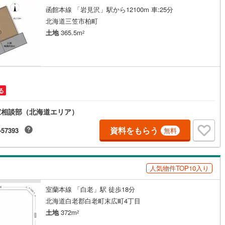
函館本線 「岩見沢」駅から12100m 車:25分
父別町
(
0
)
雨竜郡雨竜町
(
0
)
北海道三笠市柏町
田町
(
0
)
上川郡鷹栖町
(
0
)
土地
365.5m
2
麻町
(
0
)
上川郡比布町
(
0
)
川町
(
0
)
上川郡東川町
(
0
)
富良野町
(
0
)
空知郡中富良野町
(
0
)
る
冠村
(
0
)
上川郡和寒町
(
0
)
家相談部（北海道エリア）
川町
(
0
)
中川郡美深町
(
0
)
資料をもらう
-57393
無料
川町
(
0
)
雨竜郡幌加内町
(
0
)
平町
(
0
)
苫前郡苫前町
(
0
)
人気物件TOP10入り
山別村
(
0
)
天塩郡遠別町
(
0
)
室蘭本線 「白老」駅 徒歩18分
北海道白老郡白老町末広町4丁目
払村
(
0
)
枝幸郡浜頓別町
(
0
)
土地
372m
2
幸町
(
0
)
天塩郡豊富町
(
0
)