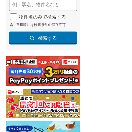
河東郡鹿追町
(
0
)
河西郡芽室町
(
0
)
物件名のみで検索する
広尾郡大樹町
(
0
)
選択時には検索条件の保存不可
中川郡池田町
(
2
)
検索する
足寄郡足寄町
(
1
)
釧路郡釧路町
(
0
)
川上郡標茶町
(
0
)
白糠郡白糠町
(
1
)
標津郡標津町
(
0
)