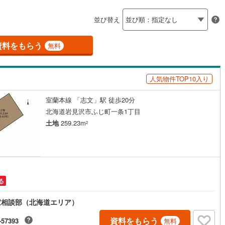
島根
岡山
広島
山口
)
留萌市
(
0
)
)
(
0
)
(
0
)
(
0
)
(
0
)
(
0
)
(
0
)
ン内見(相談)可
（
1
）
IT重説可
（
0
）
並び替え
)
美唄市
(
0
)
香川
愛媛
高知
保存した条件を見る
)
赤平市
(
0
)
資料をもらう
ン対応とは？
無料
佐賀
長崎
熊本
大分
)
名寄市
(
0
)
人気物件TOP10入り
)
千歳市
(
0
)
)
歌志内市
(
0
)
室蘭本線 「志文」駅 徒歩20分
この条件で検索する
この条件で検索する
この条件で検索する
この条件で検索する
この条件で検索する
この条件で検索する
市区町村以下を選択
市区町村を選択す
駅を選択する
北海道岩見沢市ふじ町一条1丁目
(
0
)
登別市
(
0
)
土地
259.23m
2
)
北広島市
(
2
)
)
石狩郡当別町
(
0
)
前町
(
0
)
松前郡福島町
(
0
)
る
古内町
(
0
)
亀田郡七飯町
(
0
)
家相談部（北海道エリア）
町
(
0
)
二海郡八雲町
(
0
)
資料をもらう
-57393
無料