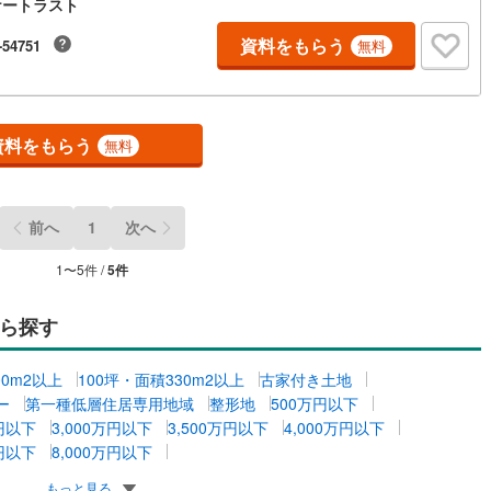
幌町
(
0
)
河東郡上士幌町
(
0
)
ケートラスト
資料をもらう
得町
(
0
)
上川郡清水町
(
1
)
-54751
無料
札内村
(
0
)
河西郡更別村
(
0
)
尾町
(
3
)
中川郡幕別町
(
1
)
資料をもらう
無料
頃町
(
0
)
中川郡本別町
(
2
)
別町
(
0
)
十勝郡浦幌町
(
0
)
前へ
1
次へ
岸町
(
0
)
厚岸郡浜中町
(
0
)
1
〜
5
件 /
5
件
子屈町
(
0
)
阿寒郡鶴居村
(
0
)
ら探す
海町
(
0
)
標津郡中標津町
(
0
)
臼町
(
0
)
00m2以上
100坪・面積330m2以上
古家付き土地
ー
第一種低層住居専用地域
整形地
500万円以下
万円以下
3,000万円以下
3,500万円以下
4,000万円以下
万円以下
8,000万円以下
もっと見る