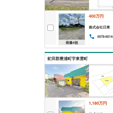
利尻郡利
400万円
網走郡美
株式会社日東
斜里郡清
0078-6014
常呂郡置
画像
4
枚
紋別郡湧
紋別郡西
虻田郡豊浦町字東雲町
虻田郡豊
勇払郡厚
勇払郡む
新冠郡新
1,180万円
幌泉郡え