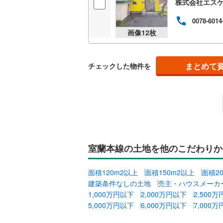
河東郡士
株式会社エス
上川郡新
0078-6014
画像
12
枚
河西郡中
広尾郡広
まとめて
チェックした物件を
中川郡豊
足寄郡陸
厚岸郡厚
川上郡弟
室蘭本線の土地を他のこだわりか
野付郡別
目梨郡羅
面積120m2以上
面積150m2以上
面積2
建築条件なしの土地
売主・ハウスメーカ
1,000万円以下
2,000万円以下
2,500
5,000万円以下
6,000万円以下
7,000