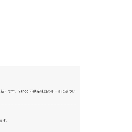
らえる
成約でもらえる
成約でもらえる
建て
中古一戸建て
中古一戸建て
1,329万円
1,299万円
63m
建物面積 94.39m
建物面積 127.64m
2
2
2
4LDK
4LDK
幌別」駅 徒歩22分
室蘭本線 「登別」駅 徒歩13分
室蘭本線 「本輪西」駅か
3000m 車:6分
）です。Yahoo!不動産独自のルールに基づい
ます。