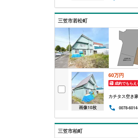
檜山郡江
爾志郡乙
三笠市若松町
久遠郡せ
寿都郡黒
虻田郡真
虻田郡京
60万円
岩内郡岩
成約でもらえ
積丹郡積
カチタス空き
余市郡余
画像
10
枚
0078-6014
空知郡奈
夕張郡長
三笠市柏町
樺戸郡浦