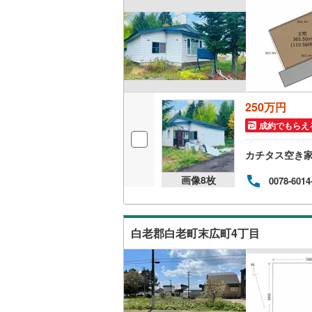
雨竜郡秩
雨竜郡沼
上川郡当
上川郡上
250万円
空知郡上
成約でもらえ
勇払郡占
カチタス空き
上川郡下
画像
8
枚
0078-6014
中川郡中
留萌郡小
白老郡白老町末広町4丁目
苫前郡初
宗谷郡猿
枝幸郡枝