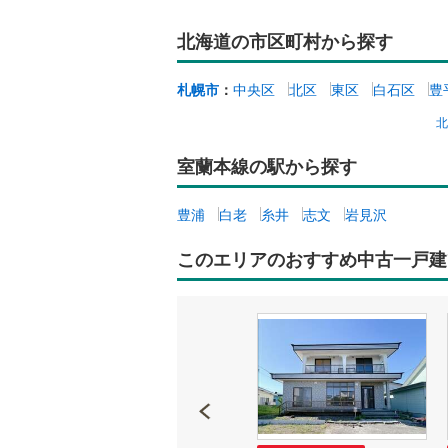
北海道の市区町村から探す
札幌市
：
中央区
北区
東区
白石区
豊
室蘭本線の駅から探す
豊浦
白老
糸井
志文
岩見沢
このエリアのおすすめ中古一戸建