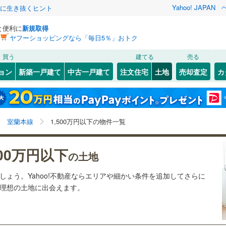
Yahoo! JAPAN
クに生き抜くヒント
と便利に
新規取得
ヤフーショッピングなら「毎日5％」おトク
検索条件を保存しました
買う
建てる
売る
21
)
札沼線
(
4
)
建ち方、日当たり
ョン
新築一戸建て
中古一戸建て
注文住宅
土地
売却査定
カ
この検索条件の新着物件通知は、
マイページ
から設定できます。
室蘭本線
(
5
)
以上
（
2
）
角地
（
2
）
)
北区
(
5
)
岩手
宮城
秋田
山形
22
)
富良野線
(
0
)
)
(
0
)
(
0
)
(
1
)
(
0
)
(
0
)
(
0
)
3
）
整形地
（
1
）
)
豊平区
(
0
)
北海道、室蘭本線、1,500万円、建築条件付き土地を含
神奈川
埼玉
千葉
茨城
1
)
釧網本線
(
0
)
室蘭本線
1,500万円以下の物件一覧
厚別区
(
0
)
む
契約、入居関連など
)
長野
富山
石川
福井
地下鉄南北線
)
(
0
)
(
6
)
(
0
)
(
札幌市営地下鉄東西線
0
)
(
0
)
(
(
0
3
)
)
(
0
)
500万円以下
（
0
）
第一種低層住居専用地域
（
2
）
の土地
閉じる
閉じる
お気に入りリストを見る
お気に入りリストを見る
閉じる
閉じる
)
小樽市
(
7
)
岐阜
静岡
三重
1
)
函館市電
(
0
)
ましょう。Yahoo!不動産ならエリアや細かい条件を追加してさらに
検索条件を保存する
の理想の土地に出会えます。
)
(
0
)
(
1
)
(
0
)
(
0
)
(
0
)
(
0
)
)
釧路市
(
0
)
りび鉄道
(
0
)
マイページ
駅が始発駅
（
0
）
海まで2km以内
（
0
）
兵庫
京都
滋賀
奈良
)
夕張市
(
0
)
応