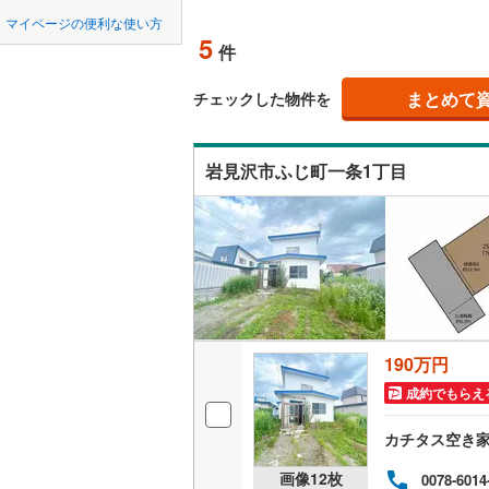
中国
鳥取
網走市
(
0
マイページの便利な使い方
(
0
)
(
0
)
(
0
オンライ
5
件
稚内市
(
0
四国
徳島
江別市
(
3
まとめて
オンライ
チェックした物件を
九州・沖縄
福岡
士別市
(
0
岩見沢市ふじ町一条1丁目
根室市
(
0
砂川市
(
1
0
0
0
0
0
0
該当物件
該当物件
該当物件
該当物件
該当物件
該当物件
件
件
件
件
件
件
富良野市
伊達市
(
0
北斗市
(
0
190万円
松前郡松
成約でもらえ
上磯郡木
カチタス空き
茅部郡森
画像
12
枚
0078-6014