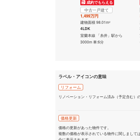
成約でもらえる
成約でもらえる
中古一戸建て
中古一戸建て
1,349万円
1,499万円
建物面積 106.92m
建物面積 98.01m
2
2
4LDK
4LDK
歩17分
室蘭本線 「崎守」駅 徒歩23分
室蘭本線 「糸井」駅から
3000m 車:6分
ラベル・アイコンの意味
リフォーム
リノベーション・リフォーム済み（予定含む）
価格更新
価格の更新があった物件です。
複数の価格が表示されている物件に関しまして
合に表示されます。