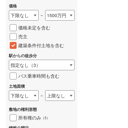
価格
雨竜郡北竜町
(
0
)
下限なし
1500万円
~
上川郡東神楽町
(
0
)
価格未定を含む
上川郡愛別町
(
0
)
売主
上川郡美瑛町
(
0
)
建築条件付土地を含む
空知郡南富良野町
(
0
)
駅からの徒歩分
上川郡剣淵町
(
0
)
指定なし
（
3
）
中川郡音威子府村
(
0
)
バス乗車時間も含む
増毛郡増毛町
(
0
)
土地面積
苫前郡羽幌町
(
0
)
下限なし
上限なし
~
天塩郡天塩町
(
0
)
敷地の権利形態
枝幸郡中頓別町
(
0
)
所有権のみ
（
5
）
礼文郡礼文町
(
0
)
情報公開日