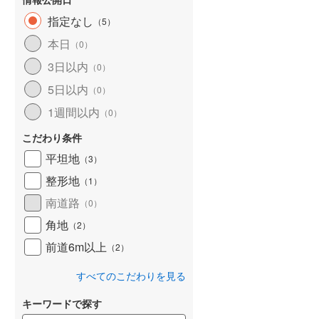
指定なし
（
5
）
天塩郡幌延町
(
0
)
本日
（
0
）
斜里郡斜里町
(
0
)
3日以内
（
0
）
常呂郡訓子府町
(
0
)
5日以内
（
0
）
紋別郡遠軽町
(
0
)
1週間以内
（
0
）
紋別郡興部町
(
0
)
こだわり条件
平坦地
網走郡大空町
(
0
)
（
3
）
整形地
（
1
）
白老郡白老町
(
1
)
南道路
（
0
）
勇払郡安平町
(
0
)
角地
（
2
）
沙流郡平取町
(
0
)
前道6m以上
（
2
）
様似郡様似町
(
0
)
すべてのこだわりを見る
河東郡音更町
(
4
)
キーワードで探す