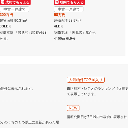
成約でもらえる
成約でもらえる
成約でも
中古一戸建て
中古一戸建て
中古一戸
300万円
98万円
1,299万円
建物面積 90.31m
建物面積 93.97m
建物面積 99.
2
2
3SLDK
4LDK
4LDK
室蘭本線 「岩見沢」駅 徒歩28
室蘭本線 「岩見沢」駅から
室蘭本線 「
分 他
4100m 車:9分
人気物件TOP10入り
の物件に表示されます。
市区町村・駅ごとのランキング（火曜更新
て表示しています。
NEW
情報公開日が7日以内の場合に表示され
はそのうちの１つ以上に更新があった場