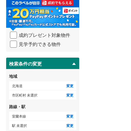
取
檜山郡厚沢部町
(
0
)
る
・
瀬棚郡今金町
(
0
)
条
件
寿都郡寿都町
(
0
)
を
成約プレゼント対象物件
マ
虻田郡ニセコ町
(
0
)
イ
見学予約できる物件
ペ
虻田郡喜茂別町
(
0
)
ー
ジ
岩内郡共和町
(
0
)
に
検索条件の変更
保
古宇郡神恵内村
(
0
)
存
地域
す
余市郡仁木町
(
0
)
る
北海道
変更
空知郡南幌町
(
0
)
市区町村 未選択
変更
夕張郡由仁町
(
0
)
路線・駅
樺戸郡月形町
(
0
)
室蘭本線
変更
駅 未選択
変更
雨竜郡妹背牛町
(
0
)