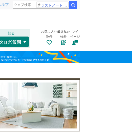
ヘルプ
ラストノート 内田有紀
検索
お気に入り
最近見た
マイ
知る
物件
物件
ページ
千歳線
(
3
)
タログ/質問
日高本線
(
0
)
南道路
（
0
）
東区
(
2
)
福島
宗谷本線
(
0
)
(
0
)
(
0
)
(
0
)
古家あり
（
4
）
南区
(
5
)
栃木
群馬
山梨
北海道新幹線
(
0
)
手稲区
(
5
)
札幌市営地下鉄東豊線
(
0
)
(
0
)
(
2
)
(
0
)
旭川市
(
0
)
函館市電宝来・谷地頭線
(
0
)
沼ノ端
(
0
)
(
0
)
帯広市
(
11
)
小学校まで1km以内
（
1
）
(
0
)
和歌山
岩見沢市
(
1
)