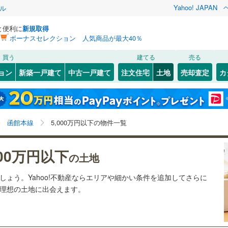
Yahoo! JAPAN
ル
と便利に
新規取得
ボーナスセレクション 人気商品が最大40％
検索条件を保存しました
買う
建てる
売る
29
)
札沼線
(
7
)
建ち方、日当たり
ョン
新築一戸建て
中古一戸建て
注文住宅
土地
売却査定
カ
この検索条件の新着物件通知は、
マイページ
から設定できます。
室蘭本線
(
6
)
以上
（
16
）
角地
（
5
）
)
北区
(
7
)
岩手
宮城
秋田
山形
22
)
富良野線
(
0
)
)
(
0
)
(
0
)
(
0
)
(
0
)
(
0
)
(
0
)
16
）
整形地
（
4
）
)
豊平区
(
5
)
北海道、函館本線、5,000万円、建築条件付き土地を含
神奈川
埼玉
千葉
茨城
1
)
釧網本線
(
0
)
函館本線
5,000万円以下の物件一覧
厚別区
(
2
)
む
契約、入居関連など
)
長野
富山
石川
福井
地下鉄南北線
(
11
)
札幌市営地下鉄東西線
(
13
)
000万円以下
（
2
）
第一種低層住居専用地域
（
8
）
の土地
)
(
0
)
(
0
)
(
0
)
(
0
)
(
0
)
(
0
)
閉じる
閉じる
お気に入りリストを見る
お気に入りリストを見る
閉じる
閉じる
)
小樽市
(
8
)
岐阜
静岡
三重
3
)
函館市電
(
0
)
ましょう。Yahoo!不動産ならエリアや細かい条件を追加してさらに
検索条件を保存する
の理想の土地に出会えます。
)
釧路市
(
0
)
りび鉄道
(
0
)
マイページ
駅が始発駅
（
0
）
海まで2km以内
（
0
）
ニセコ
)
(
0
)
(
0
)
(
0
)
(
1
)
(
0
)
兵庫
京都
滋賀
奈良
)
夕張市
(
0
)
応
(
1
)