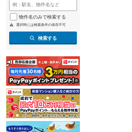
河東郡鹿追町
(
0
)
河西郡芽室町
(
0
)
物件名のみで検索する
広尾郡大樹町
(
0
)
選択時には検索条件の保存不可
中川郡池田町
(
2
)
検索する
足寄郡足寄町
(
1
)
釧路郡釧路町
(
0
)
川上郡標茶町
(
0
)
白糠郡白糠町
(
0
)
標津郡標津町
(
0
)