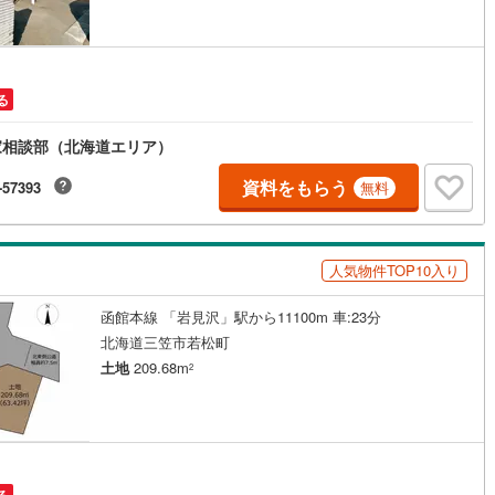
尻町
(
0
)
利尻郡利尻富士町
(
0
)
幌町
(
0
)
網走郡津別町
(
0
)
る
里町
(
0
)
斜里郡小清水町
(
0
)
家相談部（北海道エリア）
戸町
(
0
)
常呂郡佐呂間町
(
0
)
資料をもらう
-57393
無料
別町
(
0
)
紋別郡滝上町
(
0
)
興部村
(
0
)
紋別郡雄武町
(
0
)
人気物件TOP10入り
浦町
(
1
)
有珠郡壮瞥町
(
0
)
函館本線 「岩見沢」駅から11100m 車:23分
真町
(
0
)
虻田郡洞爺湖町
(
0
)
北海道三笠市若松町
土地
209.68m
2
かわ町
(
0
)
沙流郡日高町
(
0
)
冠町
(
0
)
浦河郡浦河町
(
0
)
りも町
(
0
)
日高郡新ひだか町
(
0
)