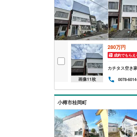
雨竜郡秩
雨竜郡沼
上川郡当
上川郡上
280万円
空知郡上
成約でもらえ
勇払郡占
カチタス空き
上川郡下
画像
11
枚
0078-6014
中川郡中
留萌郡小
小樽市桂岡町
苫前郡初
宗谷郡猿
枝幸郡枝