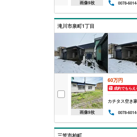
画像
9
枚
0078-6014
滝川市泉町1丁目
60万円
成約でもらえ
カチタス空き
画像
9
枚
0078-6014
三笠市柏町