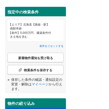
苫小牧市
(
1
)
芦別市
(
0
)
指定中の検索条件
ほしみ
紋別市
(
1
)
(
1
)
(
1
)
詳しく見る
エリア
北海道【路線・駅】
宮崎
鹿児島
沖縄
函館本線
三笠市
(
2
)
条件
5,000万円、建築条件付
(
0
)
き土地を含む
滝川市
(
3
)
条件をリセットする
深川市
(
1
)
する
る
条件をリセットする
条件をリセットする
条件をリセットする
条件をリセットする
条件をリセットする
条件をリセットする
(
1
)
(
1
)
(
0
)
こ
恵庭市
(
1
)
新着物件通知を受け取る
の
検
石狩市
(
1
)
索
検索条件を保存する
条
(
0
)
(
0
)
(
0
)
石狩郡新篠津村
(
0
)
件
保存した条件の確認・通知設定の
で
変更・解除は
マイページ
から行え
上磯郡知内町
(
0
)
通
ます。
知
茅部郡鹿部町
(
0
)
(
0
)
を
受
物件の絞り込み
山越郡長万部町
(
0
)
け