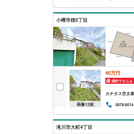
檜山郡江
爾志郡乙
小樽市桜5丁目
久遠郡せ
寿都郡黒
虻田郡真
虻田郡京
40万円
岩内郡岩
成約でもらえ
積丹郡積
カチタス空き
余市郡余
画像
12
枚
0078-6014
空知郡奈
夕張郡長
滝川市大町4丁目
樺戸郡浦