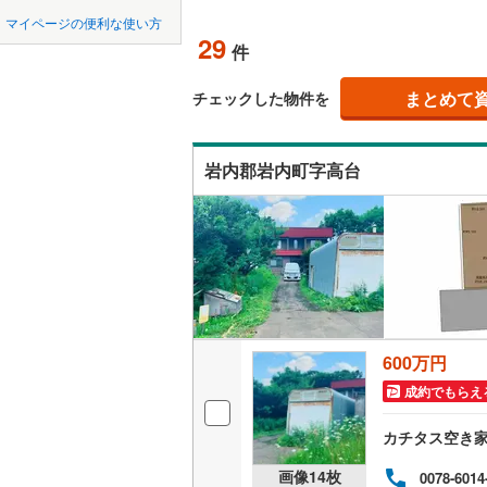
中国
鳥取
網走市
(
0
マイページの便利な使い方
オンライ
29
件
稚内市
(
0
四国
徳島
江別市
(
3
(
0
)
(
0
)
(
1
まとめて
オンライ
チェックした物件を
九州・沖縄
福岡
士別市
(
0
岩内郡岩内町字高台
根室市
(
0
砂川市
(
1
0
0
0
0
0
0
該当物件
該当物件
該当物件
該当物件
該当物件
該当物件
件
件
件
件
件
件
(
1
)
(
5
)
(
1
富良野市
伊達市
(
0
(
1
)
(
2
)
(
0
北斗市
(
0
600万円
松前郡松
成約でもらえ
上磯郡木
(
1
)
(
1
)
(
1
カチタス空き
茅部郡森
画像
14
枚
0078-6014