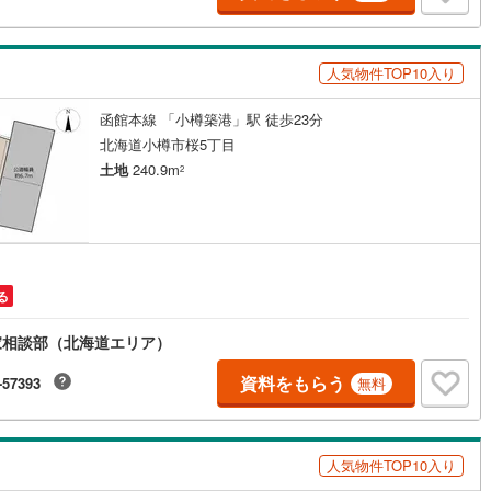
差町
(
0
)
檜山郡上ノ国町
(
0
)
部町
(
0
)
奥尻郡奥尻町
(
0
)
人気物件TOP10入り
たな町
(
0
)
島牧郡島牧村
(
0
)
函館本線 「小樽築港」駅 徒歩23分
松内町
(
0
)
磯谷郡蘭越町
(
1
)
北海道小樽市桜5丁目
土地
240.9m
2
狩村
(
0
)
虻田郡留寿都村
(
0
)
極町
(
0
)
虻田郡倶知安町
(
0
)
内町
(
1
)
古宇郡泊村
(
0
)
る
丹町
(
0
)
古平郡古平町
(
0
)
家相談部（北海道エリア）
市町
(
1
)
余市郡赤井川村
(
0
)
資料をもらう
-57393
無料
井江町
(
0
)
空知郡上砂川町
(
0
)
沼町
(
0
)
夕張郡栗山町
(
0
)
人気物件TOP10入り
臼町
(
0
)
樺戸郡新十津川町
(
0
)