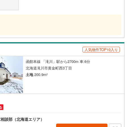
人気物件TOP10入り
函館本線 「滝川」駅から2700m 車:6分
北海道滝川市黄金町西3丁目
土地
200.9m
2
る
家相談部（北海道エリア）