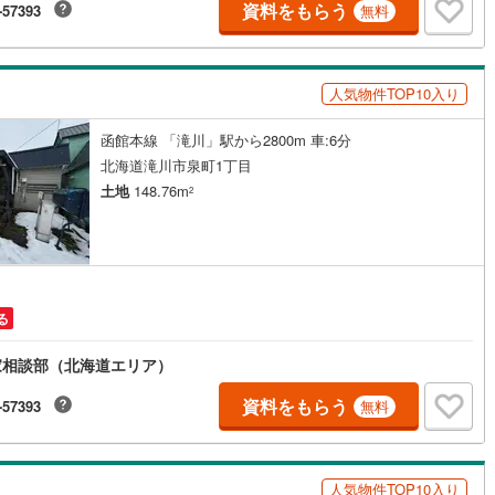
資料をもらう
-57393
無料
人気物件TOP10入り
函館本線 「滝川」駅から2800m 車:6分
北海道滝川市泉町1丁目
土地
148.76m
2
る
家相談部（北海道エリア）
資料をもらう
-57393
無料
人気物件TOP10入り