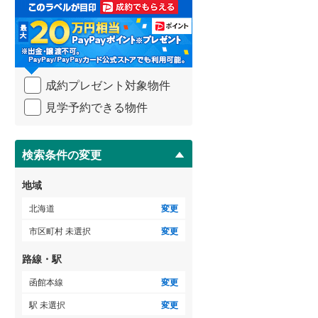
取
檜山郡厚沢部町
(
0
)
る
・
瀬棚郡今金町
(
0
)
条
件
寿都郡寿都町
(
0
)
を
成約プレゼント対象物件
マ
虻田郡ニセコ町
(
1
)
イ
見学予約できる物件
ペ
虻田郡喜茂別町
(
0
)
ー
ジ
岩内郡共和町
(
0
)
に
検索条件の変更
保
古宇郡神恵内村
(
0
)
存
地域
す
余市郡仁木町
(
0
)
る
北海道
変更
空知郡南幌町
(
0
)
市区町村 未選択
変更
夕張郡由仁町
(
0
)
路線・駅
樺戸郡月形町
(
0
)
函館本線
変更
駅 未選択
変更
雨竜郡妹背牛町
(
0
)