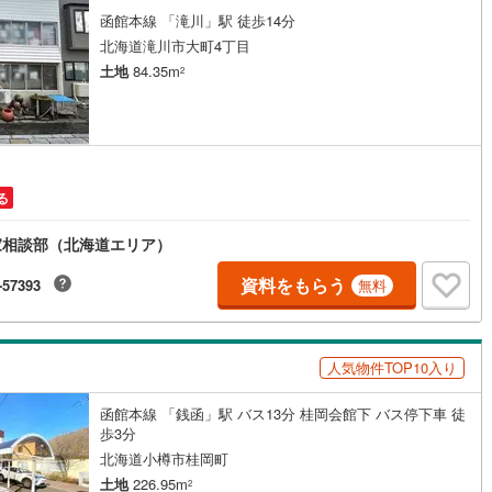
函館本線 「滝川」駅 徒歩14分
父別町
(
0
)
雨竜郡雨竜町
(
0
)
北海道滝川市大町4丁目
田町
(
0
)
上川郡鷹栖町
(
0
)
土地
84.35m
2
麻町
(
0
)
上川郡比布町
(
0
)
川町
(
0
)
上川郡東川町
(
0
)
富良野町
(
0
)
空知郡中富良野町
(
0
)
る
冠村
(
0
)
上川郡和寒町
(
0
)
家相談部（北海道エリア）
川町
(
0
)
中川郡美深町
(
0
)
資料をもらう
-57393
無料
川町
(
0
)
雨竜郡幌加内町
(
0
)
平町
(
0
)
苫前郡苫前町
(
0
)
人気物件TOP10入り
山別村
(
0
)
天塩郡遠別町
(
0
)
函館本線 「銭函」駅 バス13分 桂岡会館下 バス停下車 徒
歩3分
払村
(
0
)
枝幸郡浜頓別町
(
0
)
北海道小樽市桂岡町
土地
226.95m
幸町
(
0
)
天塩郡豊富町
(
0
)
2