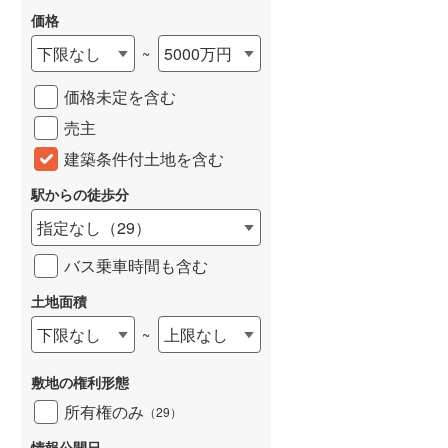
価格
雨竜郡北竜町
(
0
)
下限なし
5000万円
~
上川郡東神楽町
(
0
)
価格未定を含む
上川郡愛別町
(
0
)
売主
上川郡美瑛町
(
0
)
建築条件付土地を含む
空知郡南富良野町
(
0
)
駅からの徒歩分
上川郡剣淵町
(
0
)
指定なし
（
29
）
中川郡音威子府村
(
0
)
バス乗車時間も含む
増毛郡増毛町
(
0
)
土地面積
苫前郡羽幌町
(
0
)
下限なし
上限なし
~
天塩郡天塩町
(
0
)
敷地の権利形態
枝幸郡中頓別町
(
0
)
所有権のみ
（
29
）
礼文郡礼文町
(
0
)
情報公開日