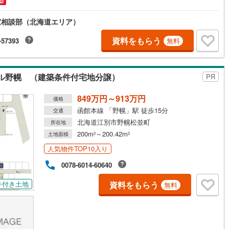
る
幌町
(
0
)
河東郡上士幌町
(
0
)
得町
(
0
)
上川郡清水町
(
1
)
家相談部（北海道エリア）
資料をもらう
札内村
(
0
)
河西郡更別村
(
0
)
-57393
無料
尾町
(
3
)
中川郡幕別町
(
1
)
ル野幌 （建築条件付宅地分譲）
PR
頃町
(
0
)
中川郡本別町
(
2
)
849万円～913万円
別町
(
0
)
十勝郡浦幌町
(
0
)
価格
函館本線 「野幌」駅 徒歩15分
交通
岸町
(
0
)
厚岸郡浜中町
(
0
)
北海道江別市野幌松並町
所在地
200m
～200.42m
土地面積
2
2
子屈町
(
0
)
阿寒郡鶴居村
(
0
)
人気物件TOP10入り
海町
(
0
)
標津郡中標津町
(
0
)
0078-6014-60640
臼町
(
0
)
資料をもらう
件付き土地
無料