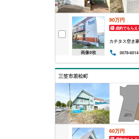
利尻郡利
90万円
網走郡美
成約でもらえ
斜里郡清
カチタス空き
常呂郡置
画像
9
枚
0078-6014
紋別郡湧
紋別郡西
三笠市若松町
虻田郡豊
勇払郡厚
勇払郡む
新冠郡新
幌泉郡え
60万円