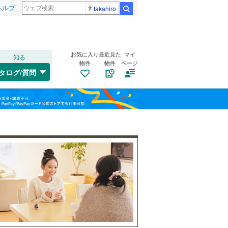
ヘルプ
takahiro
検索
お気に入り
最近見た
マイ
知る
物件
物件
ページ
千歳線
(
9
)
タログ/質問
日高本線
(
0
)
南道路
（
3
）
東区
(
3
)
福島
宗谷本線
(
0
)
駒ケ岳
(
0
)
(
0
)
古家あり
（
11
）
南区
(
5
)
(
0
)
栃木
群馬
山梨
北海道新幹線
(
0
)
手稲区
(
5
)
札幌市営地下鉄東豊線
(
9
)
(
0
)
(
0
)
(
0
)
旭川市
(
0
)
函館市電宝来・谷地頭線
(
0
)
帯広市
(
12
)
小学校まで1km以内
（
4
）
(
0
)
(
1
)
(
0
)
和歌山
岩見沢市
(
1
)