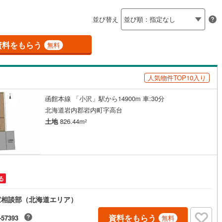
島根
岡山
広島
山口
)
留萌市
(
0
)
ン内見(相談)可
（
1
）
IT重説可
（
6
）
並び替え
)
美唄市
(
0
)
香川
愛媛
高知
保存した条件を見る
)
赤平市
(
0
)
)
(
1
)
(
0
)
(
2
)
(
0
)
(
3
)
(
0
)
資料をもらう
ン対応とは？
無料
佐賀
長崎
熊本
大分
)
名寄市
(
0
)
人気物件TOP10入り
)
千歳市
(
0
)
)
歌志内市
(
0
)
函館本線 「小沢」駅から14900m 車:30分
この条件で検索する
この条件で検索する
この条件で検索する
この条件で検索する
この条件で検索する
この条件で検索する
市区町村以下を選択
市区町村を選択す
駅を選択する
北海道岩内郡岩内町字高台
)
(
0
)
(
0
)
(
1
)
(
0
)
(
1
)
(
1
)
(
0
)
登別市
(
0
)
土地
826.44m
2
)
北広島市
(
2
)
)
(
0
)
(
0
)
(
0
)
(
0
)
(
2
)
(
0
)
)
石狩郡当別町
(
0
)
前町
(
0
)
松前郡福島町
(
0
)
る
古内町
(
0
)
亀田郡七飯町
(
0
)
)
(
3
)
(
0
)
(
0
)
(
0
)
(
0
)
(
0
)
家相談部（北海道エリア）
町
(
0
)
二海郡八雲町
(
0
)
資料をもらう
-57393
無料