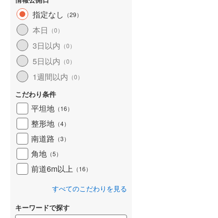
指定なし
（
29
）
天塩郡幌延町
(
0
)
本日
（
0
）
斜里郡斜里町
(
0
)
3日以内
（
0
）
常呂郡訓子府町
(
0
)
5日以内
（
0
）
紋別郡遠軽町
(
0
)
1週間以内
（
0
）
紋別郡興部町
(
0
)
こだわり条件
平坦地
網走郡大空町
(
0
)
（
16
）
整形地
（
4
）
白老郡白老町
(
1
)
南道路
（
3
）
勇払郡安平町
(
0
)
角地
（
5
）
沙流郡平取町
(
0
)
前道6m以上
（
16
）
様似郡様似町
(
0
)
すべてのこだわりを見る
河東郡音更町
(
4
)
キーワードで探す