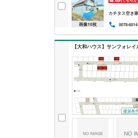
成約でもらえ
河東郡士
上川郡新
カチタス空き
画像
10
枚
河西郡中
0078-6014
広尾郡広
【大和ハウス】サンフォレイ
中川郡豊
足寄郡陸
厚岸郡厚
川上郡弟
野付郡別
目梨郡羅
建築条