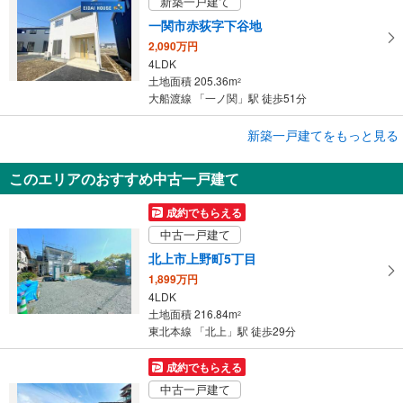
新築一戸建て
一関市赤荻字下谷地
2,090万円
4LDK
土地面積 205.36m
2
大船渡線 「一ノ関」駅 徒歩51分
成約でもらえる
新築一戸建てをもっと見る
新築一戸建て
このエリアのおすすめ中古一戸建て
一関市赤荻字下谷地
2,090万円
成約でもらえる
4LDK
中古一戸建て
土地面積 205.36m
2
大船渡線 「一ノ関」駅 徒歩51分
北上市上野町5丁目
1,899万円
4LDK
土地面積 216.84m
2
東北本線 「北上」駅 徒歩29分
成約でもらえる
中古一戸建て