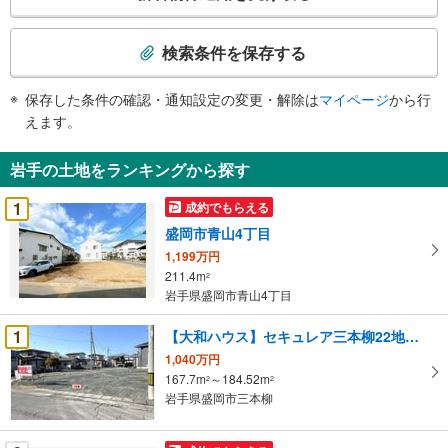
の
検
索
検索条件を保存する
条
件
保存した条件の確認・通知設定の変更・解除は
マイページ
から行
で
えます。
通
知
岩手の土地をランキングから探す
を
受
1
成約でもらえる
け
盛岡市青山4丁目
取
1,199万円
る
211.4m
2
・
岩手県盛岡市青山4丁目
条
件
1
【大和ハウス】セキュレア三本柳22地割 （建築条件付宅地分譲）
を
1,040万円
マ
167.7m
～184.52m
2
2
イ
岩手県盛岡市三本柳
ペ
ー