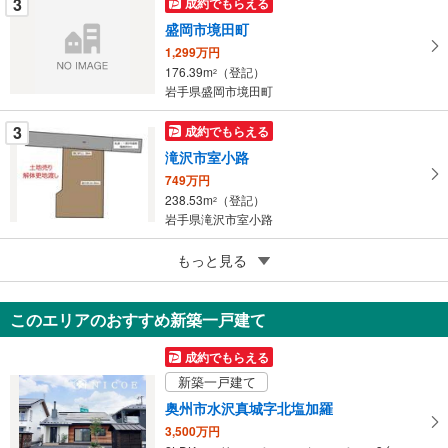
3
成約でもらえる
ジ
盛岡市境田町
に
1,299万円
保
176.39m
（登記）
2
存
岩手県盛岡市境田町
す
る
3
成約でもらえる
滝沢市室小路
749万円
238.53m
（登記）
2
岩手県滝沢市室小路
3
紫波郡紫波町彦部字耳ケ沢
もっと見る
490万円
1919.31m
（登記）
2
このエリアのおすすめ新築一戸建て
岩手県紫波郡紫波町彦部字耳ケ沢
成約でもらえる
新築一戸建て
奥州市水沢真城字北塩加羅
3,500万円