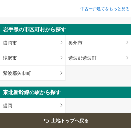
成約でもらえる
中古一戸建てをもっと見る
中古一戸建て
奥州市江刺岩谷堂字向山
岩手県の市区町村から探す
2,099万円
4LDK
土地面積 262.22m
盛岡市
奥州市
2
東北新幹線 「水沢江刺」駅から7000m 車:14分
滝沢市
紫波郡紫波町
紫波郡矢巾町
東北新幹線の駅から探す
盛岡
土地トップへ戻る