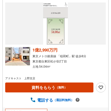
1億2,990万円
東京メトロ銀座線 「稲荷町」駅 徒歩8分
東京都台東区松が谷2丁目
土地 54.04m
2
アドキャスト 上野支店
資料をもらう
（無料）
電話する
（通話料無料）