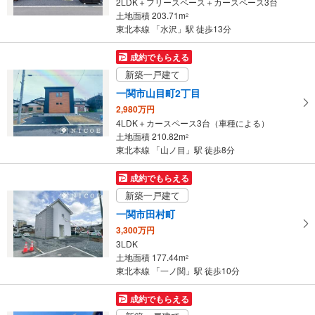
2LDK＋フリースペース＋カースペース3台
土地面積 203.71m
2
東北本線 「水沢」駅 徒歩13分
成約でもらえる
新築一戸建て
一関市山目町2丁目
2,980万円
4LDK＋カースペース3台（車種による）
土地面積 210.82m
2
東北本線 「山ノ目」駅 徒歩8分
成約でもらえる
新築一戸建て
一関市田村町
3,300万円
3LDK
土地面積 177.44m
2
東北本線 「一ノ関」駅 徒歩10分
成約でもらえる