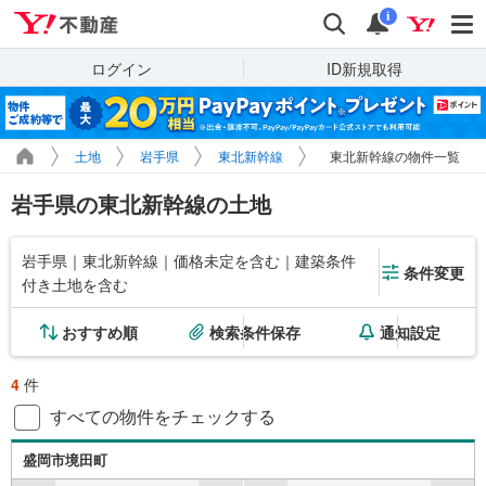
Yahoo!不動産
検索
通知
i
ログイン
ID新規取得
土地
岩手県
東北新幹線
東北新幹線の物件一覧
岩手県の東北新幹線の土地
岩手県｜東北新幹線｜価格未定を含む｜建築条件
条件変更
付き土地を含む
おすすめ順
検索条件保存
通知設定
4
件
すべての物件をチェックする
盛岡市境田町