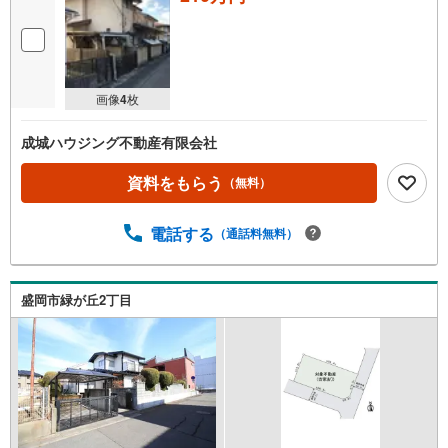
画像
4
枚
成城ハウジング不動産有限会社
資料をもらう
（無料）
電話する
（通話料無料）
盛岡市緑が丘2丁目