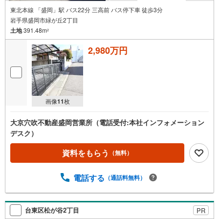
東北本線 「盛岡」駅 バス22分 三高前 バス停下車 徒歩3分
岩手県盛岡市緑が丘2丁目
土地
391.48m
2
2,980万円
画像
11
枚
大京穴吹不動産盛岡営業所（電話受付:本社インフォメーション
デスク）
資料をもらう
（無料）
電話する
（通話料無料）
台東区松が谷2丁目
PR