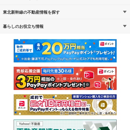
東北新幹線の不動産情報を探す
路線・駅から探す
地域から探す
暮らしのお役立ち情報
不動産・住宅
賃貸住宅
通勤・通学時間から探す
地図から探す
マンションカタログ
教えて！住まいの先生
新築マンション
中古マンション
新築一戸建て
中古一戸建て
注文住宅
土地
売却査定