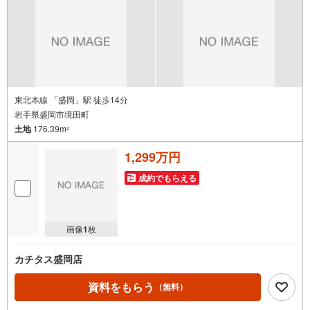
東北本線 「盛岡」駅 徒歩14分
岩手県盛岡市境田町
土地
176.39m
2
1,299万円
成約でもらえる
画像
1
枚
カチタス盛岡店
資料をもらう
（無料）