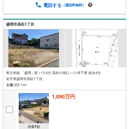
電話する
（通話料無料）
盛岡市高松1丁目
東北本線 「盛岡」駅 バス4分 高松の池口 バス停下車 徒歩4分
岩手県盛岡市高松1丁目
土地
325.1m
2
1,890万円
画像
7
枚