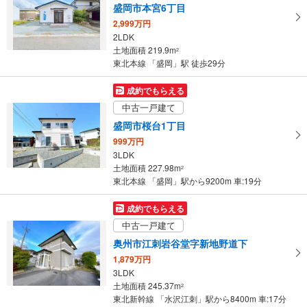
盛岡市本宮6丁目
2,999万円
2LDK
土地面積 219.9m
2
東北本線 「盛岡」駅 徒歩29分
成約でもらえる
中古一戸建て
盛岡市桜台1丁目
999万円
3LDK
土地面積 227.98m
2
東北本線 「盛岡」駅から9200m 車:19分
成約でもらえる
中古一戸建て
奥州市江刺岩谷堂字新地野道下
1,879万円
3LDK
土地面積 245.37m
2
東北新幹線 「水沢江刺」駅から8400m 車:17分