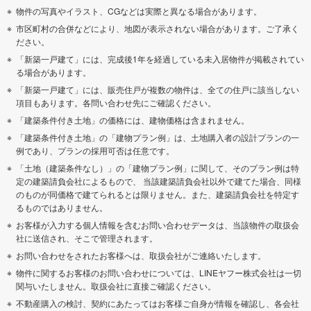
物件の写真やイラスト、CGなどは実際と異なる場合があります。
市区町村の合併などにより、地図が表示されない場合があります。ご了承く
ださい。
「新築一戸建て」には、完成後1年を経過している未入居物件が掲載されてい
る場合があります。
「新築一戸建て」には、販売住戸が複数の物件は、全ての住戸に該当しない
項目もあります。各問い合わせ先にご確認ください。
「建築条件付き土地」の価格には、建物価格は含まれません。
「建築条件付き土地」の「建物プラン例」は、土地購入者の設計プランの一
例であり、プランの採用可否は任意です。
「土地（建築条件なし）」の「建物プラン例」に関して、そのプラン例は特
定の建築請負会社によるもので、 当該建築請負会社以外で建てた場合、同様
のものが同価格で建てられるとは限りません。また、建築請負会社を特定す
るものではありません。
お客様が入力する個人情報を含むお問い合わせデータは、当該物件の取扱会
社に送信され、そこで管理されます。
お問い合わせをされたお客様へは、取扱会社がご連絡いたします。
物件に関するお客様のお問い合わせについては、LINEヤフー株式会社は一切
関与いたしません。取扱会社に直接ご確認ください。
不動産購入の検討、契約にあたってはお客様ご自身が情報を確認し、各会社