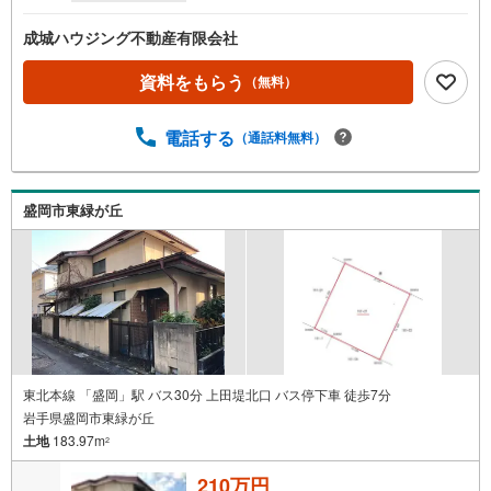
成城ハウジング不動産有限会社
資料をもらう
（無料）
電話する
（通話料無料）
盛岡市東緑が丘
東北本線 「盛岡」駅 バス30分 上田堤北口 バス停下車 徒歩7分
岩手県盛岡市東緑が丘
土地
183.97m
2
210万円