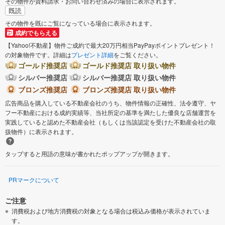
その物件が資料請求・お問い合わせ済みの場合に表示されます。
既読
その物件を既にご覧になっている場合に表示されます。
成約でもらえる
【Yahoo!不動産】物件ご成約で最大20万円相当PayPayポイントプレゼント！
の対象物件です。詳細は
プレゼント詳細
をご覧ください。
ゴールド推奨店
ゴールド推奨店 取り扱い物件
シルバー推奨店
シルバー推奨店 取り扱い物件
ブロンズ推奨店
ブロンズ推奨店 取り扱い物件
広告商品を購入している不動産会社のうち、物件情報の正確性、法令遵守、ヤ
フー不動産における成約実績等、当社所定の基準を満たした優良な店舗運営を
実践していると認めた不動産会社（もしくは当該認定を受けた不動産会社の取
扱物件）に表示されます。
タップすると用語の意味が書かれたポップアップが開きます。
PRマークについて
ご注意
消費税および地方消費税の対象となる場合は税込み価格が表示されていま
す。