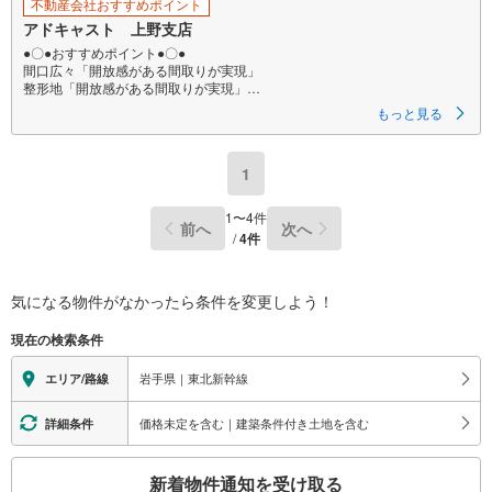
不動産会社おすすめポイント
アドキャスト 上野支店
●〇●おすすめポイント●〇●
間口広々「開放感がある間取りが実現」
整形地「開放感がある間取りが実現」
〇●お問合せお待ちしております●〇
もっと見る
【営業時間9:00～20:00】
この時間帯はお電話でお問い合わせいただけますとスムーズにご案内が出
来ます。
1
またインターネットからのご予約でも当日見学可能です。
●〇気軽にご案内やご来店できるポイント〇●
【1】キッズルームあり
1
〜
4
件
前へ
次へ
お子様にはおもちゃ、絵本などのご用意をしていますので、お子様連れで
/
4
件
もお気軽にご来店ください。
【2】ご条件に近い物件も合わせてご紹介をさせていただきます。
近隣物件やご希望に合わせてその他の物件もご用意をさせていただきま
す。
気になる物件がなかったら
条件を変更しよう！
【3】ご連絡の方法は、お客様のご希望に合わせてショートメールやLINEで
のやり取りも大丈夫です。
現在の検索条件
紙で物件比較をしたいから、紙面の方が見やすいから、と郵送等のご希望
もお気軽にお申し付けください。
岩手県｜東北新幹線
エリア/路線
価格未定を含む｜建築条件付き土地を含む
詳細条件
こ
新着物件通知を受け取る